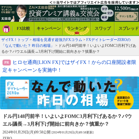
FX比較
キャンペーン
ランキング
スワップ
スプレッド
ザイFX！トップ
>
相場を見通す超強力FXコラム
>
FXデイトレーダーZEROの
「なんで動いた？ 昨日の相場」
> ドル円148円前半！いよいよFOMC3月利下げあ
るか？パウエル議長→3月利下げ開始に前向きか？慎重か？
ヒロセ通商[LION FX]ではザイFX！からの口座開設者限
定キャンペーンを実施中！
ドル円148円前半！いよいよFOMC3月利下げあるか？
パウ
エル議長→3月利下げ開始に前向きか？慎重か？
2024年01月29日(月)09:58公開
[2024年01月29日(月)09:58更新]
ZERO