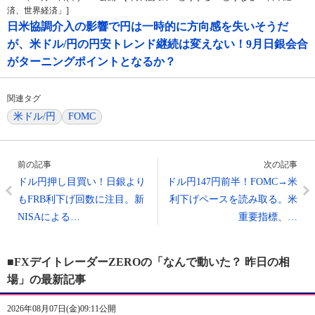
済、世界経済」]
日米協調介入の影響で円は一時的に方向感を失いそうだ
が、米ドル/円の円安トレンド継続は変えない！9月日銀会合
がターニングポイントとなるか？
関連タグ
米ドル/円
FOMC
前の記事
次の記事
ドル円押し目買い！日銀より
ドル円147円前半！FOMC→米
もFRB利下げ回数に注目。新
利下げペースを読み取る。米
NISAによる…
重要指標、…
■FXデイトレーダーZEROの「なんで動いた？ 昨日の相
場」の最新記事
2026年08月07日(金)09:11公開