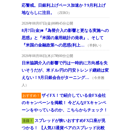
応警戒。日銀利上げペース加速か？9月利上げ
地ならしに注目。
（ZERO）
2026年08月07日(金)06時45分公開
8月7日(金)■『為替介入の影響と更なる実施への
思惑』と『米国の雇用統計の発表』、そして
『米国の金融政策への思惑(利上…
（羊飼い）
2026年08月06日(木)17時00分公開
日米協調介入の影響で円は一時的に方向感を失
いそうだが、米ドル/円の円安トレンド継続は変
えない！9月日銀会合がターニング…
（今井雅
人）
ザイFX！で紹介している全FX会社
おすすめ！
のキャンペーンを掲載！ 今どんなFXキャンペ
ーンをやっているのか、こちらからチェック！
スプレッドが狭いおすすめFX口座が見
注目！
つかる！ 【人気13通貨ペアのスプレッド比較