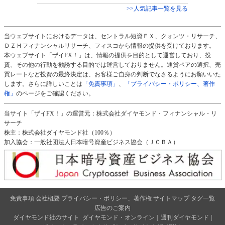
>>人気記事一覧を見る
当ウェブサイトにおけるデータは、セントラル短資ＦＸ、クォンツ・リサーチ、
ＤＺＨフィナンシャルリサーチ、フィスコから情報の提供を受けております。
本ウェブサイト「ザイFX！」は、情報の提供を目的として運営しており、投
資、その他の行動を勧誘する目的では運営しておりません。通貨ペアの選択、売
買レートなど投資の最終決定は、お客様ご自身の判断でなさるようにお願いいた
します。さらに詳しいことは
「免責事項」
、
「プライバシー・ポリシー、著作
権」
のページをご確認ください。
当サイト「ザイFX！」の運営元：株式会社ダイヤモンド・フィナンシャル・リ
サーチ
株主：株式会社ダイヤモンド社（100％）
加入協会：一般社団法人日本暗号資産ビジネス協会（ＪＣＢＡ）
免責事項
会社概要
プライバシー・ポリシー、著作権
サイトマップ
タグ一覧
広告のご案内
ダイヤモンド社のサイト
ダイヤモンド・オンライン
|
週刊ダイヤモンド
|