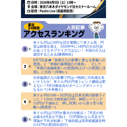
米ドル/円は150円を試す展開に!? 米ドル高・円
安は終焉を迎え、2026年中に140円の大台打診
があってもサプライズではない！ 今回の介入は
成功するとみる(陳満咲杜)
8月7日(金)■『為替介入の影響と更なる実施への
思惑』と『米国の雇用統計の発表』、そして
『米国の金融政策への思惑(利上げへの思惑に注
視)』に注目！(羊飼い)
日米協調介入の影響で円は一時的に方向感を失
いそうだが、米ドル/円の円安トレンド継続は変
えない！9月日銀会合がターニングポイントと
なるか？(今井雅人)
米ドル/円の160～162円台は日米当局の防衛ライ
ンに！ GW介入時安値155円、神田シーリング
152円が下値めど、押し目買いから戻り売り戦
略へ(西原宏一)
米ドル/円は155円が最大の分岐点！ 7月足の包
み線を8月足が下抜け、155円割れなら月足ダウ
理論が下向き転換！ 下値目処は高市総裁誕生時
の147円の窓(田向宏行)