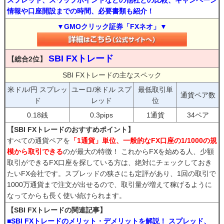
スプレッド、スワップポイントなどの他社との比較、キャンペーン
情報や口座開設までの時間、必要書類も紹介！
▼GMOクリック証券「FXネオ」▼
SBI FXトレード
【総合2位】
SBI FXトレードの主なスペック
米ドル/円 スプレッ
ユーロ/米ドル スプ
最低取引単
通貨ペア数
ド
レッド
位
0.18銭
0.3pips
1通貨
34ペア
【SBI FXトレードのおすすめポイント】
すべての通貨ペアを
「1通貨」単位、一般的なFX口座の1/1000の規
模から取引できる
のが最大の特徴！ これからFXを始める人、少額
取引ができるFX口座を探している方は、絶対にチェックしておき
たいFX会社です。スプレッドの狭さにも定評があり、1回の取引で
1000万通貨まで注文が出せるので、取引量が増えて稼げるように
なってからも長く使い続けられます。
【SBI FXトレードの関連記事】
■SBI FXトレードのメリット・デメリットを解説！ スプレッド、