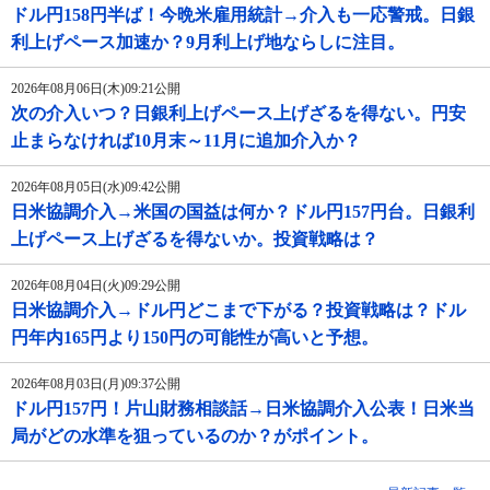
ドル円158円半ば！今晩米雇用統計→介入も一応警戒。日銀
利上げペース加速か？9月利上げ地ならしに注目。
2026年08月06日(木)09:21公開
次の介入いつ？日銀利上げペース上げざるを得ない。円安
止まらなければ10月末～11月に追加介入か？
2026年08月05日(水)09:42公開
日米協調介入→米国の国益は何か？ドル円157円台。日銀利
上げペース上げざるを得ないか。投資戦略は？
2026年08月04日(火)09:29公開
日米協調介入→ドル円どこまで下がる？投資戦略は？ドル
円年内165円より150円の可能性が高いと予想。
2026年08月03日(月)09:37公開
ドル円157円！片山財務相談話→日米協調介入公表！日米当
局がどの水準を狙っているのか？がポイント。