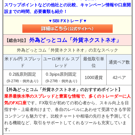
スワップポイントなどの他社との比較、キャンペーン情報や口座開
設までの時間、必要書類も紹介！
▼SBI FXトレード▼
外為どっとコム「外貨ネクストネオ」
【総合3位】
外為どっとコム「外貨ネクストネオ」の主なスペック
米ドル/円 スプレッ
ユーロ/米ドル スプ
最低取引単
通貨ペア数
ド
レッド
位
0.2銭原則固定
0.3pips原則固定
1000通貨
42ペア
(9-27時・例外あり)
(9-27時・例外あり)
【外為どっとコム「外貨ネクストネオ」のおすすめポイント】
業界最狭水準のスプレッドと豊富な情報で、多くのトレーダーに人
気のFX口座
です。FX取引が初めての初心者から、スキル向上を目
指す中・上級者向けまで、各自のレベルにあわせて受講できる学習
コンテンツも魅力です。比較チャートや相場の先行きを予測してく
れる機能など、取引をサポートしてくれるツールも充実していま
す。