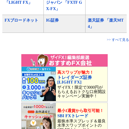
「LIGHT FX」
ジャパン 「FXTF G
X-FX」
FXブロードネット
IG証券
楽天証券 「楽天MT
4」
>> すべて見る
高スワップが魅力！
トレイダーズ証券
[LIGHT FX]
ザイFX！限定で3000円が
もらえるおトクな口座開設
キャンペーン実施中！
最小1通貨から取引可能！
SBI FXトレード
最狭水準スプレッド＆最良
水準スワップポイントの