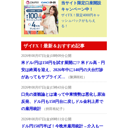
当サイト限定口座開設
キャンペーン中！
ザイFX！限定4000円キャ
ッシュバックがもらえ
る！
ザイFX！最新＆おすすめ記事
2026年08月07日(金)18時09分公開
米ドル/円は150円を試す展開に!? 米ドル高・円
安は終焉を迎え、2026年中に140円の大台打診
があってもサプライズ…
（陳満咲杜）
2026年08月07日(金)15時43分公開
口先の楽観論とは違って中東情勢は悪化し原油
反発、ドル円も158円台に戻しドル金利上昇で
の雇用統計
（持田有紀子）
2026年08月07日(金)09時11分公開
ドル円158円半ば！今晩米雇用統計→介入も一