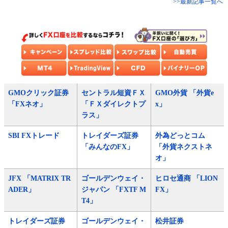
>>最新記事一覧へ
GMOクリック証券
セントラル短資ＦＸ
GMO外貨 「外貨e
「FXネオ」
「ＦＸダイレクトプ
x」
ラス」
SBI FXトレード
トレイダーズ証券
外為どっとコム
「みんなのFX」
「外貨ネクストネ
オ」
JFX 「MATRIX TR
ゴールデンウェイ・
ヒロセ通商 「LION
ADER」
ジャパン 「FXTF M
FX」
T4」
トレイダーズ証券
ゴールデンウェイ・
松井証券