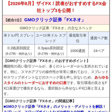
【2026年8月】ザイFX！読者がおすすめするFX会
社トップ3を公開！
GMOクリック証券「FXネオ」
【総合1位】
GMOクリック証券「FXネオ」の主なスペック
米ドル/円 スプレッ
ユーロ/米ドル スプ
最低取引単
通貨ペア数
ド
レッド
位
0.2銭原則固定
0.3pips原則固定
1000通貨
24ペア
(9-27時・例外あり)
(9-27時・例外あり)
【GMOクリック証券「FXネオ」のおすすめポイント】
機能性の高い取引ツールが、多くのトレーダーから支持されていま
す。特に、スマホアプリの操作性が非常に優れており、スプレッド
やスワップポイントなどのスペック面も申し分ないため、
あらゆる
スタイルのトレーダーにおすすめの口座
です。取引環境の良さをF
X口座選びで優先するなら、選択肢から外せないFX口座と言えま
す。
【GMOクリック証券「FXネオ」の関連記事】
■GMOクリック証券「FXネオ」のメリット・デメリットを解説！