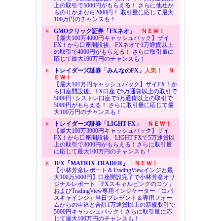
上の取引で5000円がもらえる！ さらに他社か
らのりかえなら2000円！ 取引量に応じて最大
100万円のチャンスも！
GMOクリック証券「FXネオ」
ＮＥＷ！
【最大100万4000円キャッシュバック】ザイ
FX！から口座開設後、FXネオで1万通貨以上
の取引で4000円がもらえる！ さらに取引量に
応じて最大100万円のチャンスも！
トレイダーズ証券「みんなのFX」
人気！
Ｎ
ＥＷ！
【最大101万円キャッシュバック】ザイFX！か
ら口座開設後、FX口座で5万通貨以上の取引で
5000円+シストレ口座で5万通貨以上の取引で
5000円がもらえる！ さらに取引量に応じて最
大100万円のチャンスも！
トレイダーズ証券「LIGHT FX」
ＮＥＷ！
【最大100万3000円キャッシュバック】ザイ
FX！から口座開設後、LIGHT FXで5万通貨以
上の取引で3000円がもらえる！さらに取引量
に応じて最大100万円のチャンスも！
JFX「MATRIX TRADER」
ＮＥＷ！
【小林芳彦レポート＆TradingViewインジと最
大100万5000円】口座開設完了で小林芳彦オリ
ジナルレポート「FXスキャルピングのコツ」
およびTradingView専用インジケーター「コバ
スキャインジ」当日プレゼント＆専用フォー
ムからの申込と合計1万通貨以上の新規取引で
5000円キャッシュバック！さらに取引量に応
じて最大100万円のチャンスも！