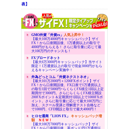
表】
GMO外貨「外貨ex」
人気上昇中！
【最大100万4000円キャッシュバック】ザイ
FX！から口座開設後、1万通貨以上の取引で
4000円がもらえる！ さらに取引量に応じて最
大100万円のチャンスも！
FXブロードネット
【最大6万3000円キャッシュバック】当サイト
限定！1万通貨以上の取引で現金3000円がもら
えるキャンペーン実施中！
外為どっとコム「外貨ネクストネオ」
【最大101万2000円＋1200FXポイント】ザイ
FX！から口座開設後、FX口座で1万通貨以上
の取引1回で5000円+らくらくFX積立1回以上定
期買付で3000円。さらにらくらくFX積立開設
200FXポイント＆定期買付1回以上で1000FXポ
イント。さらに取引量に応じて最大100万円に
加え、スクール受講と理解度テスト合格など
で1000円、CFD開設と取引で最大4000円！
ヒロセ通商「LION FX」
キャッシュバック増
額
ＮＥＷ！
【最大100万7000円キャッシュバック】ザイ
FX！から口座開設後、英ポンド/円1万通貨以