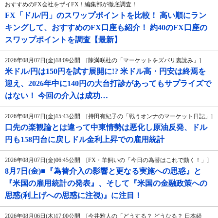
おすすめのFX会社をザイFX！編集部が徹底調査！
FX「ドル/円」のスワップポイントを比較！ 高い順にラン
キングして、おすすめのFX口座も紹介！ 約40のFX口座の
スワップポイントを調査【最新】
2026年08月07日(金)18:09公開 [陳満咲杜の「マーケットをズバリ裏読み」]
米ドル/円は150円を試す展開に!? 米ドル高・円安は終焉を
迎え、2026年中に140円の大台打診があってもサプライズで
はない！ 今回の介入は成功…
2026年08月07日(金)15:43公開 [持田有紀子の「戦うオンナのマーケット日記」]
口先の楽観論とは違って中東情勢は悪化し原油反発、ドル
円も158円台に戻しドル金利上昇での雇用統計
2026年08月07日(金)06:45公開 [FX・羊飼いの「今日の為替はこれで動く！」]
8月7日(金)■『為替介入の影響と更なる実施への思惑』と
『米国の雇用統計の発表』、そして『米国の金融政策への
思惑(利上げへの思惑に注視)』に注目！
2026年08月06日(木)17:00公開 [今井雅人の「どうする？ どうなる？ 日本経