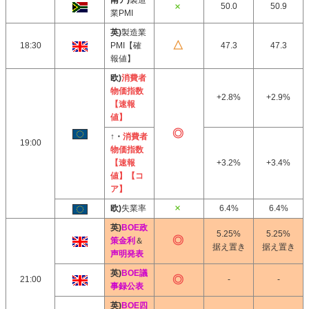
南ア)
製造
50.0
50.9
業PMI
英)
製造業
18:30
PMI【確
47.3
47.3
報値】
欧)
消費者
物価指数
+2.8%
+2.9%
【速報
値】
↑・
消費者
19:00
物価指数
【速報
+3.2%
+3.4%
値】【コ
ア】
欧)
失業率
6.4%
6.4%
英)
BOE政
5.25%
5.25%
策金利
＆
据え置き
据え置き
声明発表
英)
BOE議
21:00
-
-
事録公表
英)
BOE四