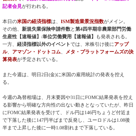
記者会見
が行われる。
本日の
米国の経済指標
は、
ISM製造業景況指数
がメイン。
その他、
新規失業保険申請件数
と
第4四半期非農業部門労働
生産性【速報値】
/
単位労働費用【速報値】
も発表される。
一方、
経済指標以外のイベント
では、米株引け後に
アップ
ル
、
アマゾン・ドットコム
、
メタ・プラットフォームズの決
算発表
が予定されている。
また今週は、明日2日(金)に米国の雇用統計の発表を控え
る。
今週の為替相場は、月末要因や31日にFOMC結果発表を控え
る影響から明確な方向性の出ない動きとなっていたが、昨日
にFOMC結果発表を受けて、ドル円は146円ちょうど付近ま
で下落した後に147円半ばまで反発し、ユーロドルは1.08後
半まで上昇した後に一時1.08割れまで下落している。