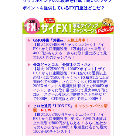
ワップポイントの比較表を作成！高いスワップ
ポイントを提供しているFX口座はどこだ？
GMO外貨「外貨ex」
人気上昇中！
【最大100万4000円キャッシュバック】ザイ
FX！から口座開設後、1万通貨以上の取引で
4000円がもらえる！ さらに取引量に応じて最
大100万円のチャンスも！
外為どっとコム「外貨ネクストネオ」
【最大101万2000円＋1200FXポイント】ザイ
FX！から口座開設後、FX口座で1万通貨以上
の取引1回で5000円+らくらくFX積立1回以上定
期買付で3000円。さらにらくらくFX積立開設
200FXポイント＆定期買付1回以上で1000FXポ
イント。さらに取引量に応じて最大100万円に
加え、スクール受講と理解度テスト合格など
で1000円、CFD開設と取引で最大4000円！
ヒロセ通商「LION FX」
キャッシュバック増
額
ＮＥＷ！
【最大100万7000円キャッシュバック】ザイ
FX！から口座開設後、英ポンド/円1万通貨以
上の取引で5000円がもらえる！ さらに他社か
らのりかえなら2000円！ 取引量に応じて最大
100万円のチャンスも！