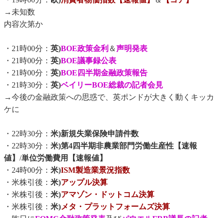
→未知数
内容次第か
・21時00分：
英)
BOE政策金利
＆
声明発表
・21時00分：
英)
BOE議事録公表
・21時00分：
英)
BOE四半期金融政策報告
・21時30分：
英)
ベイリーBOE総裁の記者会見
→今後の金融政策への思惑で、英ポンドが大きく動くキッカ
ケに
・22時30分：
米)新規失業保険申請件数
・22時30分：
米)第4四半期非農業部門労働生産性【速報
値】
/
単位労働費用【速報値】
・24時00分：
米)
ISM製造業景況指数
・米株引後：
米)
アップル決算
・米株引後：
米)
アマゾン・ドットコム決算
・米株引後：
米)
メタ・プラットフォームズ決算