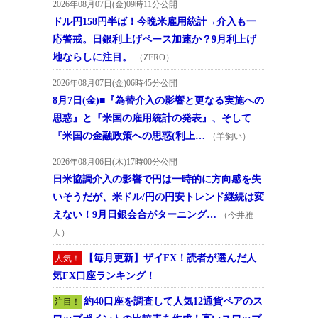
2026年08月07日(金)09時11分公開
ドル円158円半ば！今晩米雇用統計→介入も一
応警戒。日銀利上げペース加速か？9月利上げ
地ならしに注目。
（ZERO）
2026年08月07日(金)06時45分公開
8月7日(金)■『為替介入の影響と更なる実施への
思惑』と『米国の雇用統計の発表』、そして
『米国の金融政策への思惑(利上…
（羊飼い）
2026年08月06日(木)17時00分公開
日米協調介入の影響で円は一時的に方向感を失
いそうだが、米ドル/円の円安トレンド継続は変
えない！9月日銀会合がターニング…
（今井雅
人）
【毎月更新】ザイFX！読者が選んだ人
人気！
気FX口座ランキング！
約40口座を調査して人気12通貨ペアのス
注目！