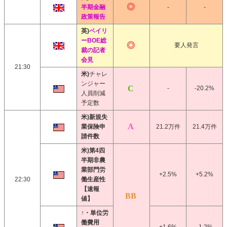
半期金融
-
-
政策報告
英)
ベイリ
ーBOE総
要人発言
裁の記者
会見
21:30
米)
チャレ
ンジャー
-
-20.2%
人員削減
予定数
米)新規失
業保険申
21.2万件
21.4万件
請件数
米)第4四
半期非農
業部門労
+2.5%
+5.2%
22:30
働生産性
【速報
値】
↑・単位労
働費用