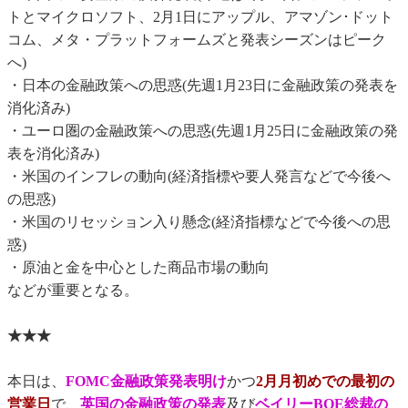
トとマイクロソフト、2月1日にアップル、アマゾン･ドット
コム、メタ・プラットフォームズと発表シーズンはピーク
へ)
・日本の金融政策への思惑(先週1月23日に金融政策の発表を
消化済み)
・ユーロ圏の金融政策への思惑(先週1月25日に金融政策の発
表を消化済み)
・米国のインフレの動向(経済指標や要人発言などで今後へ
の思惑)
・米国のリセッション入り懸念(経済指標などで今後への思
惑)
・原油と金を中心とした商品市場の動向
などが重要となる。
★★★
本日は、
FOMC金融政策発表明け
かつ
2月月初めでの最初の
営業日
で、
英国の金融政策の発表
及び
ベイリーBOE総裁の