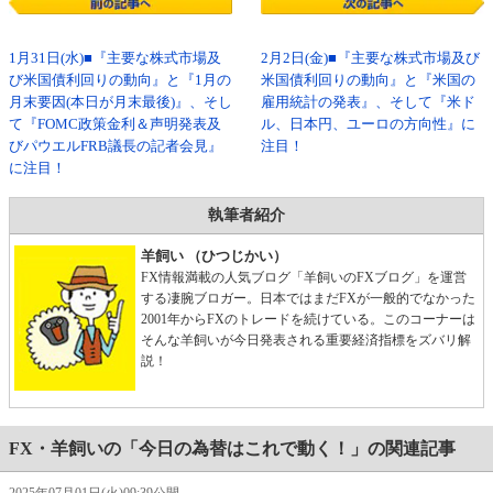
1月31日(水)■『主要な株式市場及
2月2日(金)■『主要な株式市場及び
び米国債利回りの動向』と『1月の
米国債利回りの動向』と『米国の
月末要因(本日が月末最後)』、そし
雇用統計の発表』、そして『米ド
て『FOMC政策金利＆声明発表及
ル、日本円、ユーロの方向性』に
びパウエルFRB議長の記者会見』
注目！
に注目！
執筆者紹介
羊飼い （ひつじかい）
FX情報満載の人気ブログ「羊飼いのFXブログ」を運営
する凄腕ブロガー。日本ではまだFXが一般的でなかった
2001年からFXのトレードを続けている。このコーナーは
そんな羊飼いが今日発表される重要経済指標をズバリ解
説！
FX・羊飼いの「今日の為替はこれで動く！」の関連記事