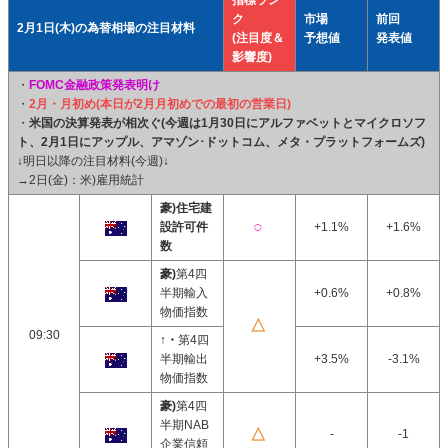
指標ラン
ク
市場
前回
2月1日(木)の為替相場の注目材料
(注目度＆
予想値
発表値
影響度)
・
FOMC金融政策発表明け
・
2月・月初め(本日が2月月初めでの最初の営業日)
・
米国の決算発表が相次ぐ(今週は1月30日にアルファベットとマイクロソフ
ト、2月1日にアップル、アマゾン･ドットコム、メタ・プラットフォームズ)
↓明日以降の注目材料(今週)↓
→2日(金)：米)雇用統計
豪)住宅建
設許可件
+1.1%
+1.6%
数
豪)
第4四
半期輸入
+0.6%
+0.8%
物価指数
09:30
↑・
第4四
半期輸出
+3.5%
-3.1%
物価指数
豪)
第4四
半期NAB
-
-1
企業信頼