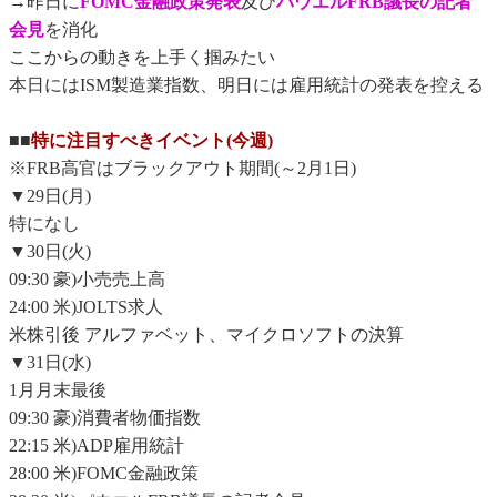
→昨日に
FOMC金融政策発表
及び
パウエルFRB議長の記者
会見
を消化
ここからの動きを上手く掴みたい
本日にはISM製造業指数、明日には雇用統計の発表を控える
■■
特に注目すべきイベント(今週)
※FRB高官はブラックアウト期間(～2月1日)
▼29日(月)
特になし
▼30日(火)
09:30 豪)小売売上高
24:00 米)JOLTS求人
米株引後 アルファベット、マイクロソフトの決算
▼31日(水)
1月月末最後
09:30 豪)消費者物価指数
22:15 米)ADP雇用統計
28:00 米)FOMC金融政策