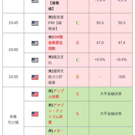
+1.6%
-1.2%
【速報
値】
米)
製造業
23:45
PMI【確
50.3
50.3
報値】
米)
ISM製
造業景況
47.0
47.4
指数
24:00
米)
建設支
+0.5%
+0.4%
出
米)
週間天
24:30
然ガス貯
-
-326
蔵量
米)
アップ
大手金融決算
ル決算
米)
アマゾ
ン・ドッ
大手金融決算
米株
トコム決
引け後
算
米)
メタ・