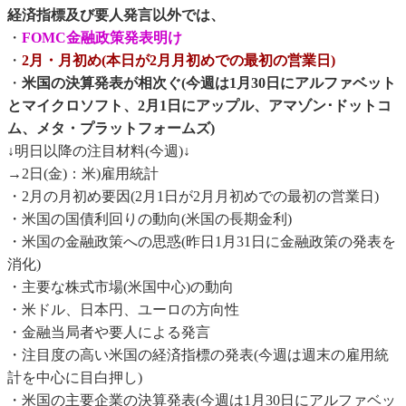
経済指標及び要人発言以外では、
・
FOMC金融政策発表明け
・
2月・月初め(本日が2月月初めでの最初の営業日)
・
米国の決算発表が相次ぐ(今週は1月30日にアルファベット
とマイクロソフト、2月1日にアップル、アマゾン･ドットコ
ム、メタ・プラットフォームズ)
↓明日以降の注目材料(今週)↓
→2日(金)：米)雇用統計
・2月の月初め要因(2月1日が2月月初めでの最初の営業日)
・米国の国債利回りの動向(米国の長期金利)
・米国の金融政策への思惑(昨日1月31日に金融政策の発表を
消化)
・主要な株式市場(米国中心)の動向
・米ドル、日本円、ユーロの方向性
・金融当局者や要人による発言
・注目度の高い米国の経済指標の発表(今週は週末の雇用統
計を中心に目白押し)
・米国の主要企業の決算発表(今週は1月30日にアルファベッ