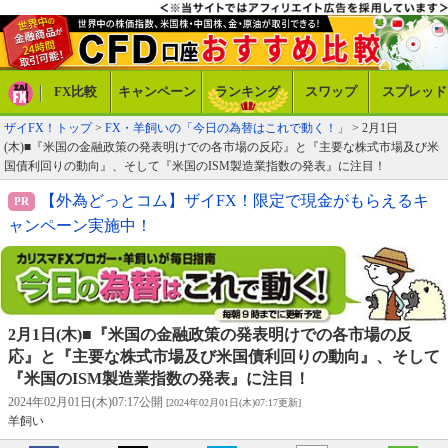
FX比較
キャンペーン
ランキング
スワップ
スプレッド
ザイFX！トップ
>
FX・羊飼いの「今日の為替はこれで動く！」
> 2月1日
(木)■『米国の金融政策の発表明けでの各市場の反応』と『主要な株式市場及び米
国債利回りの動向』、そして『米国のISM製造業指数の発表』に注目！
【外為どっとコム】ザイFX！限定で現金がもらえるキ
ャンペーン実施中！
2月1日(木)■『米国の金融政策の発表明けでの各市場の反
応』と『主要な株式市場及び米国債利回りの動向』、そして
『米国のISM製造業指数の発表』に注目！
2024年02月01日(木)07:17公開
[2024年02月01日(木)07:17更新]
羊飼い