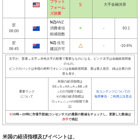
プラット
大手金融決算
フォーム
ズ決算
NZ)
ANZ
翌
消費者信
-
93.1
06:00
頼感指数
翌
NZ)
住宅
-
-10.6%
06:45
建設許可
文字が、普通→太字→赤色太字の順番で重要なものになる。ピンク太字は金融政策関連
のもの。
ピンクのバックは米国の材料でオレンジは金融政策関連、黄は要人発言、緑は企業の決
算を表す。
米国の経済指標は
SS→S→AA→A→BB→B
重要ランク
→Cの7段階で表記
当コンテンツについての
について
その他の経済指標は
免罪事項・ご利用上注意点
◎→○→△→×の4段階で表
記
※
15時～20時に市場予想値(コンセンサス)の最新の数値をチェックし、更新した数値は
赤字
で表記
米国の経済指標及びイベントは、