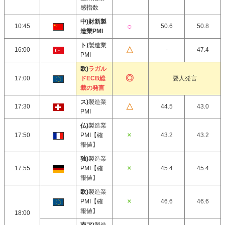
感指数
中)財新製
10:45
50.6
50.8
造業PMI
ト)
製造業
16:00
-
47.4
PMI
欧)
ラガル
17:00
ドECB総
要人発言
裁の発言
ス)
製造業
17:30
44.5
43.0
PMI
仏)
製造業
17:50
PMI【確
43.2
43.2
報値】
独)
製造業
17:55
PMI【確
45.4
45.4
報値】
欧)
製造業
PMI【確
46.6
46.6
報値】
18:00