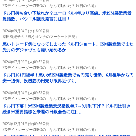
2025年07月01日(火)09:39公開
FXデイトレーダーZEROの「なんで動いた？ 昨日の相場」
ドル円持ち合い下放れか？ユーロドル4年ぶり高値。米ISM製造業景
況指数、パウエル議長発言に注目！
2024年09月04日(水)16:00公開
持田有紀子の「戦うオンナのマーケット日記」
悪いトレード例になってしまったドル円ショート、ISM製造業でまた
先月のデジャヴュも漂い始めるか
2024年07月02日(火)09:52公開
FXデイトレーダーZEROの「なんで動いた？ 昨日の相場」
ドル円161円後半！悪い米ISM製造業でも円売り優勢。6月後半から円
安一辺倒。投機筋の円売り限界近づく。
2024年06月04日(火)09:53公開
FXデイトレーダーZEROの「なんで動いた？ 昨日の相場」
ドル円下落！米ISM製造業景況指数48.7→9月利下げ？ドル円は引き
続き米重要指標と来週の日銀会合に注目。
2023年12月01日(金)09:56公開
FXデイトレーダーZEROの「なんで動いた？ 昨日の相場」