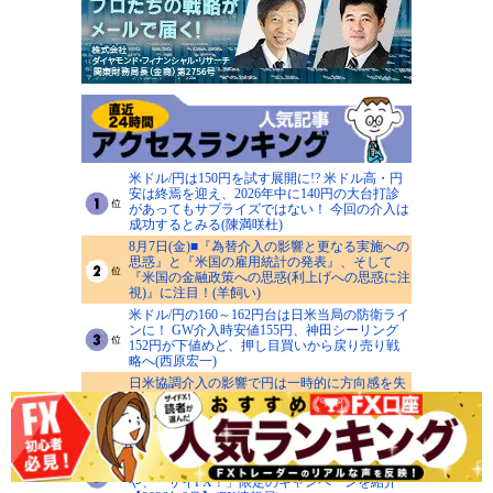
米ドル/円は150円を試す展開に!? 米ドル高・円
安は終焉を迎え、2026年中に140円の大台打診
があってもサプライズではない！ 今回の介入は
成功するとみる(陳満咲杜)
8月7日(金)■『為替介入の影響と更なる実施への
思惑』と『米国の雇用統計の発表』、そして
『米国の金融政策への思惑(利上げへの思惑に注
視)』に注目！(羊飼い)
米ドル/円の160～162円台は日米当局の防衛ライ
ンに！ GW介入時安値155円、神田シーリング
152円が下値めど、押し目買いから戻り売り戦
略へ(西原宏一)
日米協調介入の影響で円は一時的に方向感を失
いそうだが、米ドル/円の円安トレンド継続は変
えない！9月日銀会合がターニングポイントと
なるか？(今井雅人)
FX会社のキャンペーンおすすめ10選！ キャッ
シュバックがもらえる条件がかんたんなFX会社
や、「ザイFX！」限定のキャンペーンを紹介