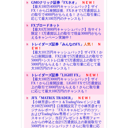
GMOクリック証券「FXネオ」
ＮＥＷ！
【最大100万4000円キャッシュバック】ザイ
FX！から口座開設後、FXネオで1万通貨以上
の取引で4000円がもらえる！ さらに取引量に
応じて最大100万円のチャンスも！
FXブロードネット
【最大6万3000円キャッシュバック】当サイト
限定！1万通貨以上の取引で現金3000円がもら
えるキャンペーン実施中！
トレイダーズ証券「みんなのFX」
人気！
Ｎ
ＥＷ！
【最大101万円キャッシュバック】ザイFX！か
ら口座開設後、FX口座で5万通貨以上の取引で
5000円+シストレ口座で5万通貨以上の取引で
5000円がもらえる！ さらに取引量に応じて最
大100万円のチャンスも！
トレイダーズ証券「LIGHT FX」
ＮＥＷ！
【最大100万3000円キャッシュバック】ザイ
FX！から口座開設後、LIGHT FXで5万通貨以
上の取引で3000円がもらえる！さらに取引量
に応じて最大100万円のチャンスも！
JFX「MATRIX TRADER」
ＮＥＷ！
【小林芳彦レポート＆TradingViewインジと最
大100万5000円】口座開設完了で小林芳彦オリ
ジナルレポート「FXスキャルピングのコツ」
およびTradingView専用インジケーター「コバ
スキャインジ」当日プレゼント＆専用フォー
ムからの申込と合計1万通貨以上の新規取引で
5000円キャッシュバック！さらに取引量に応