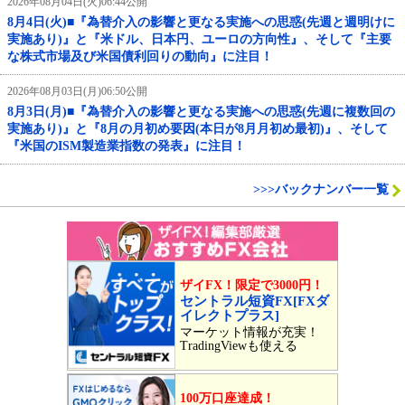
2026年08月04日(火)06:44公開
8月4日(火)■『為替介入の影響と更なる実施への思惑(先週と週明けに
実施あり)』と『米ドル、日本円、ユーロの方向性』、そして『主要
な株式市場及び米国債利回りの動向』に注目！
2026年08月03日(月)06:50公開
8月3日(月)■『為替介入の影響と更なる実施への思惑(先週に複数回の
実施あり)』と『8月の月初め要因(本日が8月月初め最初)』、そして
『米国のISM製造業指数の発表』に注目！
>>>バックナンバー一覧
ザイFX！限定で3000円！
セントラル短資FX[FXダ
イレクトプラス]
マーケット情報が充実！
TradingViewも使える
100万口座達成！