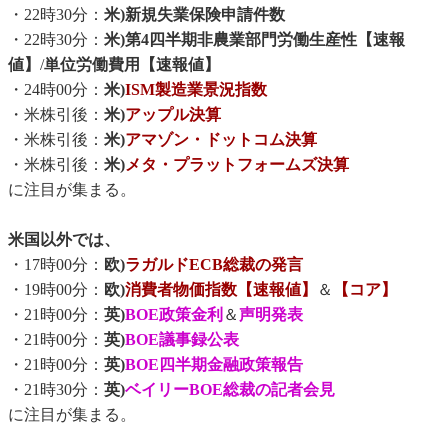
・22時30分：
米)新規失業保険申請件数
・22時30分：
米)第4四半期非農業部門労働生産性【速報
値】
/
単位労働費用【速報値】
・24時00分：
米)
ISM製造業景況指数
・米株引後：
米)
アップル決算
・米株引後：
米)
アマゾン・ドットコム決算
・米株引後：
米)
メタ・プラットフォームズ決算
に注目が集まる。
米国以外では、
・17時00分：
欧)
ラガルドECB総裁の発言
・19時00分：
欧)
消費者物価指数【速報値】
＆
【コア】
・21時00分：
英)
BOE政策金利
＆
声明発表
・21時00分：
英)
BOE議事録公表
・21時00分：
英)
BOE四半期金融政策報告
・21時30分：
英)
ベイリーBOE総裁の記者会見
に注目が集まる。