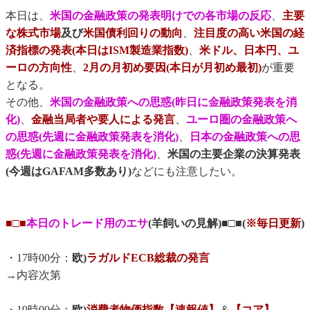
本日は、
米国の金融政策の発表明けでの各市場の反応
、
主要
な株式市場
及び
米国債利回りの動向
、
注目度の高い米国の経
済指標の発表(本日はISM製造業指数)
、
米ドル、日本円、ユ
ーロの方向性
、
2月の月初め要因(本日が月初め最初)
が重要
となる。
その他、
米国の金融政策への思惑(昨日に金融政策発表を消
化)
、
金融当局者や要人による発言
、
ユーロ圏の金融政策へ
の思惑(先週に金融政策発表を消化)
、
日本の金融政策への思
惑(先週に金融政策発表を消化)
、
米国の主要企業の決算発表
(今週はGAFAM多数あり)
などにも注意したい。
■□■
本日のトレード用のエサ
(羊飼いの見解)■□■(
※毎日更新
)
・17時00分：
欧)
ラガルドECB総裁の発言
→内容次第
・19時00分：
欧)
消費者物価指数【速報値】
＆
【コア】