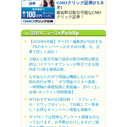
GMOクリック証券[FXネ
オ]
最短即日取引可能なGMO
クリック証券！
【2026年8月版】ザイFX！編集部が注目する
「FXのキャンペーンおすすめ10選」を、記
事で詳しく紹介！
少額から取引可能で損失や取引時間が限定
的なバイナリーオプションが取引できる国
内全7口座を徹底比較。
なぜあなたのダウ理論は機能しないのか？
田向宏行が導く「ダウ理論マスター講座」
～時間軸の基礎知識と実践編～ 【9/5（土）
会場+オンライン同時開催】
MT4おすすめFX口座比較！「スプレッド」
や「スワップポイント」で比較して一覧表
に！お得なキャンペーン情報も掲載中。
ザイFX！では簡単なアンケート調査を行な
っております。お手数おかけしますがご協