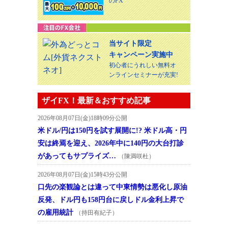
のFX
当サイト限定
キャンペーン実施中
初心者にうれしい無料オ
ンラインセミナーが充実!
ザイFX！最新＆おすすめ記事
2026年08月07日(金)18時09分公開
米ドル/円は150円を試す展開に!? 米ドル高・円
安は終焉を迎え、2026年中に140円の大台打診
があってもサプライズ…
（陳満咲杜）
2026年08月07日(金)15時43分公開
口先の楽観論とは違って中東情勢は悪化し原油
反発、ドル円も158円台に戻しドル金利上昇で
の雇用統計
（持田有紀子）