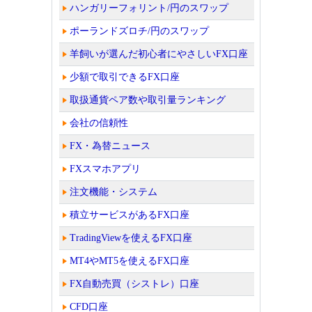
ハンガリーフォリント/円のスワップ
ポーランドズロチ/円のスワップ
羊飼いが選んだ初心者にやさしいFX口座
少額で取引できるFX口座
取扱通貨ペア数や取引量ランキング
会社の信頼性
FX・為替ニュース
FXスマホアプリ
注文機能・システム
積立サービスがあるFX口座
TradingViewを使えるFX口座
MT4やMT5を使えるFX口座
FX自動売買（シストレ）口座
CFD口座