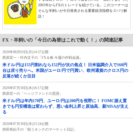
2001年からFXのトレードを続けている。このコーナーは
そんな羊飼いが今日発表される重要経済指標をズバリ解
説！
FX・羊飼いの「今日の為替はこれで動く！」の関連記事
2026年08月03日(月)14:57公開
西原宏一・叶内文子の「FX＆株 今週の作戦会議」
米ドル/円は155円割れなら152円が次の焦点！ 日米協調介入で160円
台は戻り売りへ。米国がユーロ/円で円買い、欧州通貨のクロス円の
反落が続くか注目
2026年07月30日(木)16:17公開
西原宏一の「ヘッジファンドの思惑」
米ドル/円は年内170円、ユーロ/円は200円を視野に！ FOMC据え置
きでも円安構造は変わらず、悪い金利上昇と原油高、新NISAが支え
る
2026年07月30日(木)15:24公開
持田有紀子の「戦うオンナのマーケット日記」