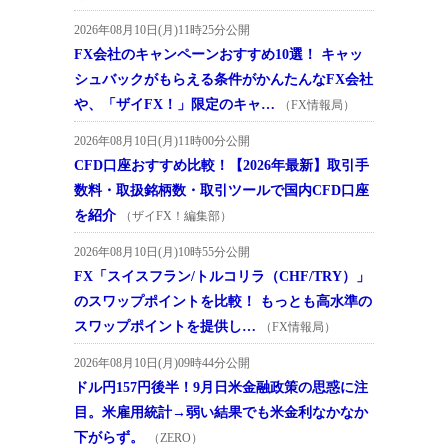
2026年08月10日(月)11時25分公開
FX会社のキャンペーンおすすめ10選！ キャッ
シュバックがもらえる条件がかんたんなFX会社
や、「ザイFX！」限定のキャ…
（FX情報局）
2026年08月10日(月)11時00分公開
CFD口座おすすめ比較！【2026年最新】取引手
数料・取扱銘柄数・取引ツールで国内CFD口座
を紹介
（ザイFX！編集部）
2026年08月10日(月)10時55分公開
FX「スイスフラン/トルコリラ（CHF/TRY）」
のスワップポイントを比較！ もっとも高水準の
スワップポイントを提供し…
（FX情報局）
2026年08月10日(月)09時44分公開
ドル円157円後半！9月日米金融政策の思惑に注
目。米雇用統計→弱い結果でも米金利なかなか
下がらず。
（ZERO）