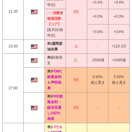
+3.4%
+3.4%
年比]
21:30
↑・
消費者
+0.3%
+0.3%
物価指数
【コア】
[前月比/前
+3.5%
+3.6%
年比]
米)週間原
23:30
-
+123.3万
油在庫
米)
財政収
-2500億
+2095億
支
米)
FOMC
政策金利
5.50%
5.50%
＆
声明発
据え置き
据え置き
27:00
表
米)
FRB政
策金利・
経済見通
-
-
し(SEP)
発表
米)
パウエ