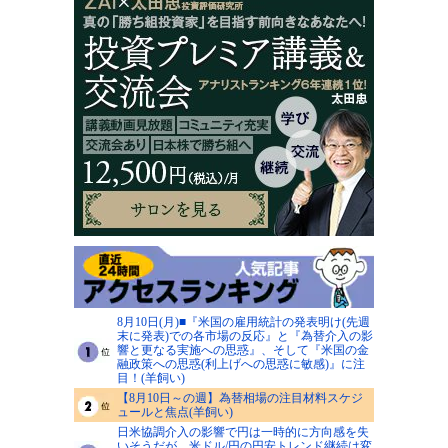
8月10日(月)■『米国の雇用統計の発表明け(先週
末に発表)での各市場の反応』と『為替介入の影
響と更なる実施への思惑』、そして『米国の金
融政策への思惑(利上げへの思惑に敏感)』に注
目！(羊飼い)
【8月10日～の週】為替相場の注目材料スケジ
ュールと焦点(羊飼い)
日米協調介入の影響で円は一時的に方向感を失
いそうだが、米ドル/円の円安トレンド継続は変