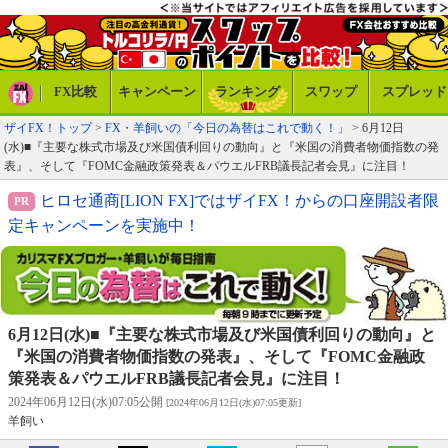
FX比較
キャンペーン
ランキング
スワップ
スプレッド
ザイFX！トップ
>
FX・羊飼いの「今日の為替はこれで動く！」
> 6月12日
(水)■『主要な株式市場及び米国債利回りの動向』と『米国の消費者物価指数の発
表』、そして『FOMC金融政策発表＆パウエルFRB議長記者会見』に注目！
ヒロセ通商[LION FX]ではザイFX！からの口座開設者限
定キャンペーンを実施中！
6月12日(水)■『主要な株式市場及び米国債利回りの動向』と
『米国の消費者物価指数の発表』、そして『FOMC金融政
策発表＆パウエルFRB議長記者会見』に注目！
2024年06月12日(水)07:05公開
[2024年06月12日(水)07:05更新]
羊飼い