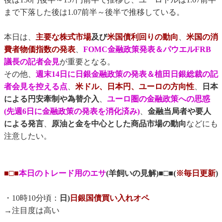
まで下落した後は1.07前半～後半で推移している。
本日は、
主要な株式市場
及び
米国債利回りの動向
、
米国の消
費者物価指数の発表
、
FOMC金融政策発表＆パウエルFRB
議長の記者会見
が重要となる。
その他、
週末14日に日銀金融政策の発表＆植田日銀総裁の記
者会見を控える点
、
米ドル、日本円、ユーロの方向性
、
日本
による円安牽制や為替介入
、
ユーロ圏の金融政策への思惑
(先週6日に金融政策の発表を消化済み)
、
金融当局者や要人
による発言
、
原油と金を中心とした商品市場の動向
などにも
注意したい。
■□■
本日のトレード用のエサ
(羊飼いの見解)■□■(
※毎日更新
)
・10時10分頃：
日)
日銀国債買い入れオペ
→注目度は高い