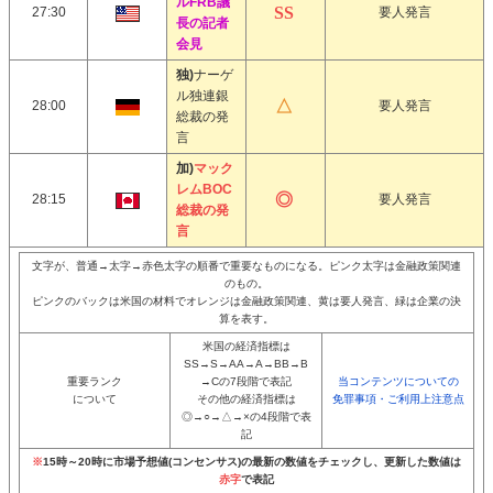
ルFRB議
27:30
要人発言
長の記者
会見
独)
ナーゲ
ル独連銀
28:00
要人発言
総裁の発
言
加)
マック
レムBOC
28:15
要人発言
総裁の発
言
文字が、普通→太字→赤色太字の順番で重要なものになる。ピンク太字は金融政策関連
のもの。
ピンクのバックは米国の材料でオレンジは金融政策関連、黄は要人発言、緑は企業の決
算を表す。
米国の経済指標は
SS→S→AA→A→BB→B
重要ランク
→Cの7段階で表記
当コンテンツについての
について
その他の経済指標は
免罪事項・ご利用上注意点
◎→○→△→×の4段階で表
記
※
15時～20時に市場予想値(コンセンサス)の最新の数値をチェックし、更新した数値は
赤字
で表記