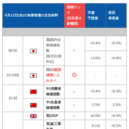
指標ラン
ク
市場
前回
6月12日(水)の為替相場の注目材料
(注目度＆
予想値
発表値
影響度)
-
日)
国内企
+0.4%
+0.3%
業物価指
08:50
数
[前月比/前
+2.0%
+0.9%
年比]
日)
日銀国
10:10頃
債買い入
-
-
れオペ
中)消費者
+0.4%
+0.3%
物価指数
10:30
中)生産者
-1.5%
-2.5%
物価指数
英)GDP
±0.0%
+0.4%
英)鉱工業
-0.1%
+0.2%