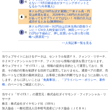
えない！9月日銀会合がターニングポイントと
なるか？(今井雅人)
米ドル/円は150円を試す展開に!? 米ドル高・円
安は終焉を迎え、2026年中に140円の大台打診
があってもサプライズではない！ 今回の介入は
成功するとみる(陳満咲杜)
米ドル/円の160～162円台は日米当局の防衛ライ
ンに！ GW介入時安値155円、神田シーリング
152円が下値めど、押し目買いから戻り売り戦
略へ(西原宏一)
>>人気記事一覧を見る
当ウェブサイトにおけるデータは、セントラル短資ＦＸ、クォンツ・リサーチ、
ＤＺＨフィナンシャルリサーチ、フィスコから情報の提供を受けております。
本ウェブサイト「ザイFX！」は、情報の提供を目的として運営しており、投
資、その他の行動を勧誘する目的では運営しておりません。通貨ペアの選択、売
買レートなど投資の最終決定は、お客様ご自身の判断でなさるようにお願いいた
します。さらに詳しいことは
「免責事項」
、
「プライバシー・ポリシー、著作
権」
のページをご確認ください。
当サイト「ザイFX！」の運営元：株式会社ダイヤモンド・フィナンシャル・リ
サーチ
株主：株式会社ダイヤモンド社（100％）
加入協会：一般社団法人日本暗号資産ビジネス協会（ＪＣＢＡ）