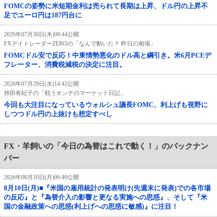
FOMCの姿勢に米短期金利は売られて長期は上昇、ドル円の上昇不
足でユーロ円は187円台に
2026年07月30日(木)09:44公開
FXデイトレーダーZEROの「なんで動いた？ 昨日の相場」
FOMCドル安で反応！中東情勢悪化のドル高と綱引き。米6月PCEデ
フレーター、消費税減税の決定に注目。
2026年07月29日(水)14:42公開
持田有紀子の「戦うオンナのマーケット日記」
今回も大注目になっているウォルシュ議長FOMC、利上げも視野に
しつつドル円の上抜けも想定すべし
FX・羊飼いの「今日の為替はこれで動く！」のバックナン
バー
2026年08月10日(月)06:49公開
8月10日(月)■『米国の雇用統計の発表明け(先週末に発表)での各市場
の反応』と『為替介入の影響と更なる実施への思惑』、そして『米
国の金融政策への思惑(利上げへの思惑に敏感)』に注目！