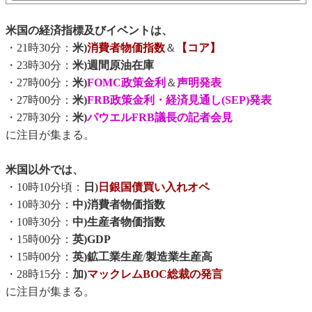
米国の経済指標及びイベントは、
・21時30分：
米)
消費者物価指数
＆
【コア】
・23時30分：
米)週間原油在庫
・27時00分：
米)
FOMC政策金利
＆
声明発表
・27時00分：
米)
FRB政策金利・経済見通し(SEP)発表
・27時30分：
米)
パウエルFRB議長の記者会見
に注目が集まる。
米国以外では、
・10時10分頃：
日)
日銀国債買い入れオペ
・10時30分：
中)消費者物価指数
・10時30分：
中)生産者物価指数
・15時00分：
英)GDP
・15時00分：
英)鉱工業生産
/
製造業生産高
・28時15分：
加)
マックレムBOC総裁の発言
に注目が集まる。