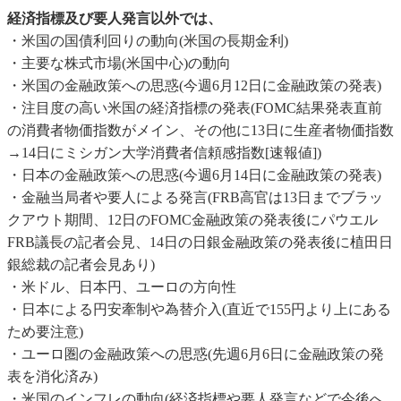
経済指標及び要人発言以外では、
・米国の国債利回りの動向(米国の長期金利)
・主要な株式市場(米国中心)の動向
・米国の金融政策への思惑(今週6月12日に金融政策の発表)
・注目度の高い米国の経済指標の発表(FOMC結果発表直前
の消費者物価指数がメイン、その他に13日に生産者物価指数
→14日にミシガン大学消費者信頼感指数[速報値])
・日本の金融政策への思惑(今週6月14日に金融政策の発表)
・金融当局者や要人による発言(FRB高官は13日までブラッ
クアウト期間、12日のFOMC金融政策の発表後にパウエル
FRB議長の記者会見、14日の日銀金融政策の発表後に植田日
銀総裁の記者会見あり)
・米ドル、日本円、ユーロの方向性
・日本による円安牽制や為替介入(直近で155円より上にある
ため要注意)
・ユーロ圏の金融政策への思惑(先週6月6日に金融政策の発
表を消化済み)
・米国のインフレの動向(経済指標や要人発言などで今後へ