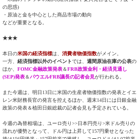
の思惑)
・原油と金を中心とした商品市場の動向
などが重要となる。
★★★
本日の
米国の経済指標
は、
消費者物価指数
がメイン。
一方、
経済指標以外のイベント
では、
週間原油在庫の公表
の
ほか、
FOMC金融政策発表
＆
FRB政策金利・経済見通し
(SEP)発表
＆
パウエルFRB議長の記者会見
が行われる。
また今週は、明日13日に米国の生産者物価指数の発表とイエ
レン米財務長官の発言を控えるほか、週末14日には日銀金融
政策の発表＆植田日銀総裁の記者会見も予定されている。
今週の為替相場は、ユーロ売り>>日本円売り>米ドル売りの
流れが優勢となって、ドル円は上昇して157円乗せとなった
後は156円後半～157円前半で推移し、ユーロドルは1.07前半