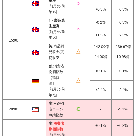
生産
[前月比/前
+0.3%
+0.5%
年比]
↑・製造業
-0.2%
+0.3%
生産高
[前月比/前
+1.5%
+2.3%
年比]
15:00
英)
商品貿
-142.00億
-139.67億
易収支/貿
-14.00億
-10.98億
易収支
独)
消費者
+0.1%
+0.1%
物価指数
【確報
値】
[前月比/前
+2.4%
+2.4%
年比]
米)
MBA住
20:00
宅ローン
-
-5.2%
申請指数
米)
消費者
+0.1%
+0.3%
物価指数
[前月比/前