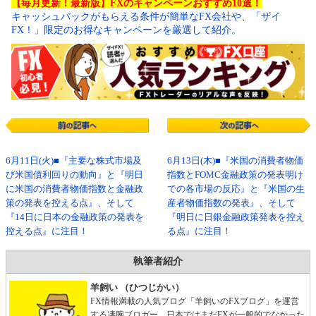
【毎月更新！最新版】FXのキャンペーンおすすめ10選！
キャッシュバックがもらえる条件が簡単なFX会社や、「ザイ
FX！」限定のお得なキャンペーンを厳選して紹介。
6月11日(火)■『主要な株式市場及
6月13日(木)■『米国の消費者物価
び米国債利回りの動向』と『明日
指数とFOMC金融政策の発表明け
に米国の消費者物価指数と金融政
での各市場の反応』と『米国の生
策の発表を控える点』、そして
産者物価指数の発表』、そして
『14日に日本の金融政策の発表を
『明日に日銀金融政策発表を控え
控える点』に注目！
る点』に注目！
執筆者紹介
羊飼い （ひつじかい）
FX情報満載の人気ブログ「羊飼いのFXブログ」を運営
する凄腕ブロガー。日本ではまだFXが一般的でなかった