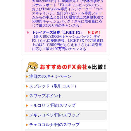
大100万5000円】口座開設完了で小林芳彦オリ
ジナルレポート「FXスキャルピングのコツ」
およびTradingView専用インジケーター「コバ
スキャインジ」当日プレゼント＆専用フォー
ムからの申込と合計1万通貨以上の新規取引で
5000円キャッシュバック！さらに取引量に応
じて最大100万円のチャンスも！
トレイダーズ証券「LIGHT FX」
ＮＥＷ！
【最大100万3000円キャッシュバック】ザイ
FX！から口座開設後、LIGHT FXで5万通貨以
上の取引で3000円がもらえる！さらに取引量
に応じて最大100万円のチャンスも！
注目のFXキャンペーン
スプレッド（取引コスト）
スワップポイント
トルコリラ/円のスワップ
メキシコペソ/円のスワップ
チェココルナ/円のスワップ