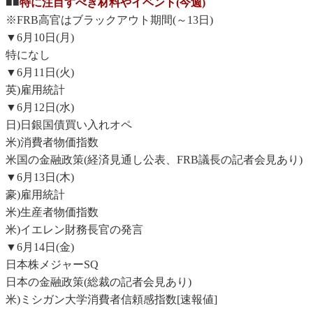
■■
特に注目すべき材料やイベント(今週)
※FRB高官はブラックアウト期間(～13日)
▼6月10日(月)
特になし
▼6月11日(火)
英)雇用統計
▼6月12日(水)
日)日銀国債買い入れオペ
米)消費者物価指数
米国の金融政策(経済見通し公表、FRB議長の記者会見あり)
▼6月13日(木)
豪)雇用統計
米)生産者物価指数
米)イエレン財務長官の発言
▼6月14日(金)
日本株メジャーSQ
日本の金融政策(総裁の記者会見あり)
米)ミシガン大学消費者信頼感指数[速報値]