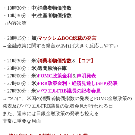
・10時30分：
中)消費者物価指数
・10時30分：
中)生産者物価指数
→内容次第
・28時15分：
加)
マックレムBOC総裁の発言
→金融政策に関する発言があれば大きく反応しやすい
・21時30分：
米)
消費者物価指数
＆
【コア】
・23時30分：
米)週間原油在庫
・27時00分：
米)
FOMC政策金利
＆
声明発表
・27時00分：
米)
FRB政策金利・経済見通し(SEP)発表
・27時30分：
米)
パウエルFRB議長の記者会見
→ついに、米国の消費者物価指数の発表とFOMC金融政策の
発表及びパウエルFRB議長の記者会見が行われる日
また、週末には日銀金融政策の発表も控える
非常に重要な局面