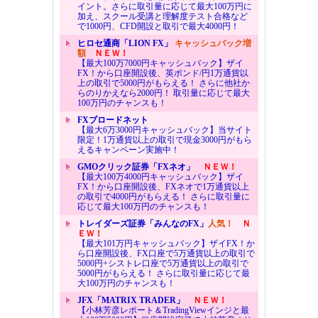
イント。さらに取引量に応じて最大100万円に
加え、スクール受講と理解度テスト合格など
で1000円、CFD開設と取引で最大4000円！
ヒロセ通商「LION FX」
キャッシュバック増
額
ＮＥＷ！
【最大100万7000円キャッシュバック】ザイ
FX！から口座開設後、英ポンド/円1万通貨以
上の取引で5000円がもらえる！ さらに他社か
らのりかえなら2000円！ 取引量に応じて最大
100万円のチャンスも！
FXブロードネット
【最大6万3000円キャッシュバック】当サイト
限定！1万通貨以上の取引で現金3000円がもら
えるキャンペーン実施中！
GMOクリック証券「FXネオ」
ＮＥＷ！
【最大100万4000円キャッシュバック】ザイ
FX！から口座開設後、FXネオで1万通貨以上
の取引で4000円がもらえる！ さらに取引量に
応じて最大100万円のチャンスも！
トレイダーズ証券「みんなのFX」
人気！
Ｎ
ＥＷ！
【最大101万円キャッシュバック】ザイFX！か
ら口座開設後、FX口座で5万通貨以上の取引で
5000円+シストレ口座で5万通貨以上の取引で
5000円がもらえる！ さらに取引量に応じて最
大100万円のチャンスも！
JFX「MATRIX TRADER」
ＮＥＷ！
【小林芳彦レポート＆TradingViewインジと最