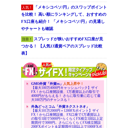
「メキシコペソ/円」のスワップポイント
人気！
を比較！ 高い順にランキングして、おすすめの
FX口座も紹介！ 「メキシコペソ/円」の見通し
やチャートも確認
スプレッドが狭いおすすめFX口座が見
注目！
つかる！ 【人気13通貨ペアのスプレッド比較
表】
GMO外貨「外貨ex」
人気上昇中！
【最大100万4000円キャッシュバック】ザイ
FX！から口座開設後、1万通貨以上の取引で
4000円がもらえる！ さらに取引量に応じて最
大100万円のチャンスも！
外為どっとコム「外貨ネクストネオ」
【最大101万2000円＋1200FXポイント】ザイ
FX！から口座開設後、FX口座で1万通貨以上
の取引1回で5000円+らくらくFX積立1回以上定
期買付で3000円。さらにらくらくFX積立開設
200FXポイント＆定期買付1回以上で1000FXポ