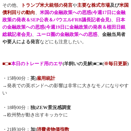
その他、
トランプ米大統領の発言
や
主要な株式市場
及び
米国
債利回りの動向
、
米国の金融政策への思惑(今週17日に金融
政策の発表＆SEP公表＆パウエルFRB議長記者会見)
、
日本
の金融政策への思惑(今週19日に金融政策の発表＆植田日銀
総裁記者会見)
、
ユーロ圏の金融政策への思惑
、
金融当局者
や要人による発言
などにも注意したい。
■□■
本日のトレード用のエサ
(羊飼いの見解)■□■(
※毎日更新
)
・15時00分：
英)
雇用統計
→発表での英ポンドへの影響は非常に大きなモノになりやす
い
・18時00分：
独)ZEW景況感調査
→欧州勢が動き出すキッカケに
・21時30分：
加)
消費者物価指数