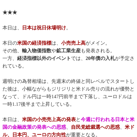
★★★
本日は、
日本は祝日休場明け
。
本日の
米国の経済指標
は、
小売売上高
がメイン。
その他、
輸入物価指数
や
鉱工業生産
も発表される。
一方、
経済指標以外のイベント
では、
20年債の入札
が予定さ
れている。
週明けの為替相場は、先週末の終値と同レベルでスタートし
た後は、小幅ながらもジリジリと米ドル売りの流れが優勢と
なって、ドル円は一時147円前半まで下落し、ユーロドルは
一時1.17後半まで上昇している。
本日は、
米国の小売売上高の発表
と
今週に行われる日本と米
国の金融政策の発表への思惑
、
自民党総裁選への思惑
、
米ド
ル、日本円、ユーロの方向性
が重要となる。