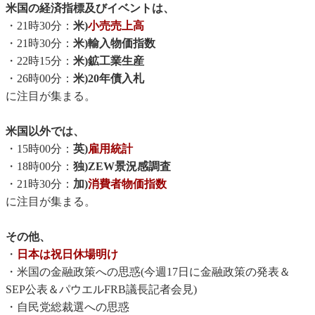
米国の経済指標及びイベントは、
・21時30分：
米)
小売売上高
・21時30分：
米)輸入物価指数
・22時15分：
米)鉱工業生産
・26時00分：
米)20年債入札
に注目が集まる。
米国以外では、
・15時00分：
英)
雇用統計
・18時00分：
独)ZEW景況感調査
・21時30分：
加)
消費者物価指数
に注目が集まる。
その他、
・
日本は祝日休場明け
・米国の金融政策への思惑(今週17日に金融政策の発表＆
SEP公表＆パウエルFRB議長記者会見)
・自民党総裁選への思惑