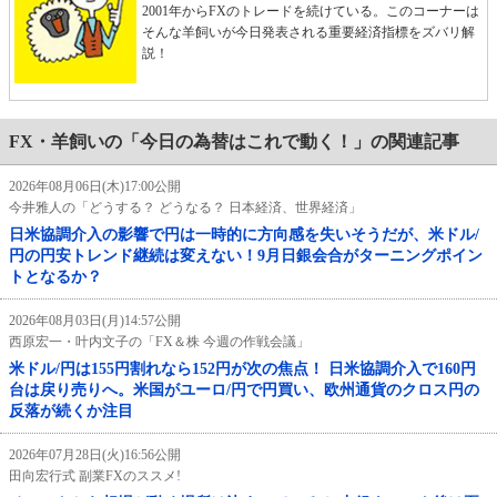
2001年からFXのトレードを続けている。このコーナーは
そんな羊飼いが今日発表される重要経済指標をズバリ解
説！
FX・羊飼いの「今日の為替はこれで動く！」の関連記事
2026年08月06日(木)17:00公開
今井雅人の「どうする？ どうなる？ 日本経済、世界経済」
日米協調介入の影響で円は一時的に方向感を失いそうだが、米ドル/
円の円安トレンド継続は変えない！9月日銀会合がターニングポイン
トとなるか？
2026年08月03日(月)14:57公開
西原宏一・叶内文子の「FX＆株 今週の作戦会議」
米ドル/円は155円割れなら152円が次の焦点！ 日米協調介入で160円
台は戻り売りへ。米国がユーロ/円で円買い、欧州通貨のクロス円の
反落が続くか注目
2026年07月28日(火)16:56公開
田向宏行式 副業FXのススメ!