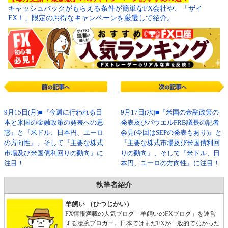
キャッシュバックがもらえる条件が簡単なFX会社や、「ザイ
FX！」限定のお得なキャンペーンを厳選して紹介。
9月15日(月)■『今週に行われる日
9月17日(水)■『米国の金融政策の
本と米国の金融政策の発表への思
発表及びパウエルFRB議長の記者
惑』と『米ドル、日本円、ユーロ
会見(今回はSEPの発表もあり)』と
の方向性』、そして『主要な株式
『主要な株式市場及び米国債利回
市場及び米国債利回りの動向』に
りの動向』、そして『米ドル、日
注目！
本円、ユーロの方向性』に注目！
執筆者紹介
羊飼い （ひつじかい）
FX情報満載の人気ブログ「羊飼いのFXブログ」を運営
する凄腕ブロガー。日本ではまだFXが一般的でなかった