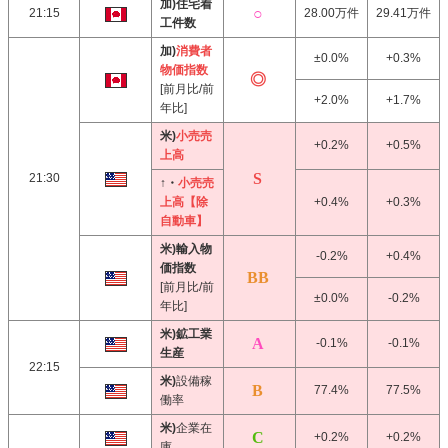
加)住宅着
21:15
28.00万件
29.41万件
工件数
加)
消費者
±0.0%
+0.3%
物価指数
[前月比/前
+2.0%
+1.7%
年比]
米)
小売売
+0.2%
+0.5%
上高
21:30
↑・
小売売
上高【除
+0.4%
+0.3%
自動車】
米)輸入物
-0.2%
+0.4%
価指数
[前月比/前
±0.0%
-0.2%
年比]
米)鉱工業
-0.1%
-0.1%
生産
22:15
米)
設備稼
77.4%
77.5%
働率
米)
企業在
+0.2%
+0.2%
庫