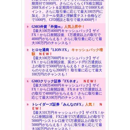
期買付で3000円。さらにらくらくFX積立開設
200FXポイント＆定期買付1回以上で1000FXポ
イント。さらに取引量に応じて最大100万円に
加え、スクール受講と理解度テスト合格など
で1000円、CFD開設と取引で最大4000円！
GMO外貨「外貨ex」
人気上昇中！
【最大100万4000円キャッシュバック】ザイ
FX！から口座開設後、1万通貨以上の取引で
4000円がもらえる！ さらに取引量に応じて最
大100万円のチャンスも！
ヒロセ通商「LION FX」
キャッシュバック増
額
ＮＥＷ！
【最大100万7000円キャッシュバック】ザイ
FX！から口座開設後、英ポンド/円1万通貨以
上の取引で5000円がもらえる！ さらに他社か
らのりかえなら2000円！ 取引量に応じて最大
100万円のチャンスも！
GMOクリック証券「FXネオ」
ＮＥＷ！
【最大100万4000円キャッシュバック】ザイ
FX！から口座開設後、FXネオで1万通貨以上
の取引で4000円がもらえる！ さらに取引量に
応じて最大100万円のチャンスも！
トレイダーズ証券「みんなのFX」
人気！
Ｎ
ＥＷ！
【最大101万円キャッシュバック】ザイFX！か
ら口座開設後、FX口座で5万通貨以上の取引で
5000円+シストレ口座で5万通貨以上の取引で
5000円がもらえる！ さらに取引量に応じて最
大100万円のチャンスも！