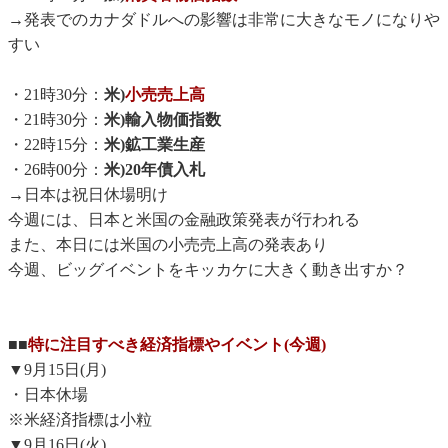
→発表でのカナダドルへの影響は非常に大きなモノになりや
すい
・21時30分：
米)
小売売上高
・21時30分：
米)輸入物価指数
・22時15分：
米)鉱工業生産
・26時00分：
米)20年債入札
→日本は祝日休場明け
今週には、日本と米国の金融政策発表が行われる
また、本日には米国の小売売上高の発表あり
今週、ビッグイベントをキッカケに大きく動き出すか？
■■
特に注目すべき経済指標やイベント(今週)
▼9月15日(月)
・日本休場
※米経済指標は小粒
▼9月16日(火)