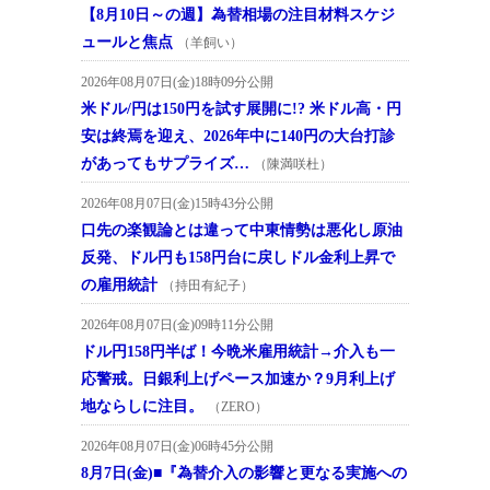
【8月10日～の週】為替相場の注目材料スケジ
ュールと焦点
（羊飼い）
2026年08月07日(金)18時09分公開
米ドル/円は150円を試す展開に!? 米ドル高・円
安は終焉を迎え、2026年中に140円の大台打診
があってもサプライズ…
（陳満咲杜）
2026年08月07日(金)15時43分公開
口先の楽観論とは違って中東情勢は悪化し原油
反発、ドル円も158円台に戻しドル金利上昇で
の雇用統計
（持田有紀子）
2026年08月07日(金)09時11分公開
ドル円158円半ば！今晩米雇用統計→介入も一
応警戒。日銀利上げペース加速か？9月利上げ
地ならしに注目。
（ZERO）
2026年08月07日(金)06時45分公開
8月7日(金)■『為替介入の影響と更なる実施への