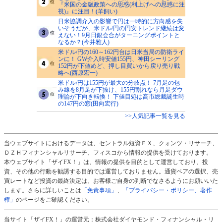
『米国の金融政策への思惑(利上げへの思惑に注
視)』に注目！(羊飼い)
日米協調介入の影響で円は一時的に方向感を失
いそうだが、米ドル/円の円安トレンド継続は変
えない！9月日銀会合がターニングポイントと
なるか？(今井雅人)
米ドル/円の160～162円台は日米当局の防衛ライ
ンに！ GW介入時安値155円、神田シーリング
152円が下値めど、押し目買いから戻り売り戦
略へ(西原宏一)
米ドル/円は155円が最大の分岐点！ 7月足の包
み線を8月足が下抜け、155円割れなら月足ダウ
理論が下向き転換！ 下値目処は高市総裁誕生時
の147円の窓(田向宏行)
>>人気記事一覧を見る
当ウェブサイトにおけるデータは、セントラル短資ＦＸ、クォンツ・リサーチ、
ＤＺＨフィナンシャルリサーチ、フィスコから情報の提供を受けております。
本ウェブサイト「ザイFX！」は、情報の提供を目的として運営しており、投
資、その他の行動を勧誘する目的では運営しておりません。通貨ペアの選択、売
買レートなど投資の最終決定は、お客様ご自身の判断でなさるようにお願いいた
します。さらに詳しいことは
「免責事項」
、
「プライバシー・ポリシー、著作
権」
のページをご確認ください。
当サイト「ザイFX！」の運営元：株式会社ダイヤモンド・フィナンシャル・リ