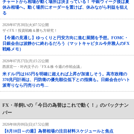
チャートから相場が動く場所は決まっている！ 中銀ウィーク後は夏
休み相場へ。動く場所にオーダーを置けば、休みながら利益を狙え
る
2026年07月28日(火)07:52公開
ザイFX！投資戦略＆勝ち方研究！
【今週の見通し】ゆっくりと円安方向に進む展開を予想。FOMC・
日銀会合は波静かに終わるだろう（マットキャピタル今井雅人のFX
戦略メモ）
2026年07月27日(月)15:22公開
西原宏一・叶内文子の「FX＆株 今週の作戦会議」
米ドル/円は165円を明確に超えれば上昇が加速しそう。高市政権の
370兆円計画は、円防衛の優先順位低下との指摘も。日銀会合がハト
派寄りなら円売りの号…
FX・羊飼いの「今日の為替はこれで動く！」のバックナン
バー
2026年08月09日(日)17:52公開
【8月10日～の週】為替相場の注目材料スケジュールと焦点