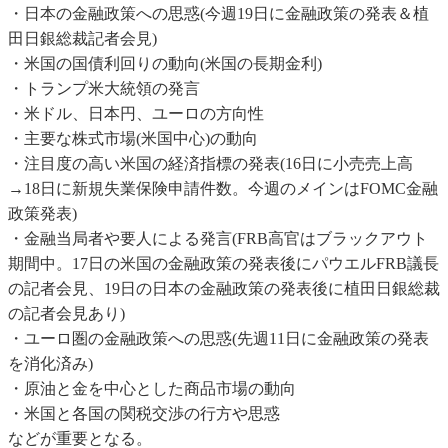
・日本の金融政策への思惑(今週19日に金融政策の発表＆植
田日銀総裁記者会見)
・米国の国債利回りの動向(米国の長期金利)
・トランプ米大統領の発言
・米ドル、日本円、ユーロの方向性
・主要な株式市場(米国中心)の動向
・注目度の高い米国の経済指標の発表(16日に小売売上高
→18日に新規失業保険申請件数。今週のメインはFOMC金融
政策発表)
・金融当局者や要人による発言(FRB高官はブラックアウト
期間中。17日の米国の金融政策の発表後にパウエルFRB議長
の記者会見、19日の日本の金融政策の発表後に植田日銀総裁
の記者会見あり)
・ユーロ圏の金融政策への思惑(先週11日に金融政策の発表
を消化済み)
・原油と金を中心とした商品市場の動向
・米国と各国の関税交渉の行方や思惑
などが重要となる。