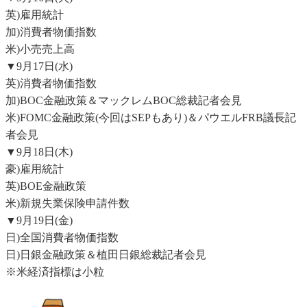
英)雇用統計
加)消費者物価指数
米)小売売上高
▼9月17日(水)
英)消費者物価指数
加)BOC金融政策＆マックレムBOC総裁記者会見
米)FOMC金融政策(今回はSEPもあり)＆パウエルFRB議長記
者会見
▼9月18日(木)
豪)雇用統計
英)BOE金融政策
米)新規失業保険申請件数
▼9月19日(金)
日)全国消費者物価指数
日)日銀金融政策＆植田日銀総裁記者会見
※米経済指標は小粒