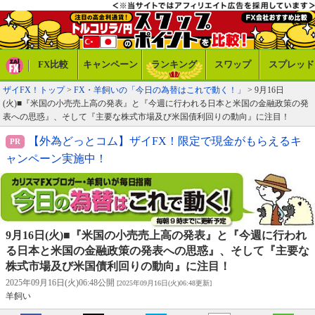
FX比較
キャンペーン
ランキング
スワップ
スプレッド
ザイFX！トップ
>
FX・羊飼いの「今日の為替はこれで動く！」
> 9月16日
(火)■『米国の小売売上高の発表』と『今週に行われる日本と米国の金融政策の発
表への思惑』、そして『主要な株式市場及び米国債利回りの動向』に注目！
【外為どっとコム】ザイFX！限定で現金がもらえるキ
ャンペーン実施中！
9月16日(火)■『米国の小売売上高の発表』と『今週に行われ
る日本と米国の金融政策の発表への思惑』、そして『主要な
株式市場及び米国債利回りの動向』に注目！
2025年09月16日(火)06:48公開
[2025年09月16日(火)06:48更新]
羊飼い