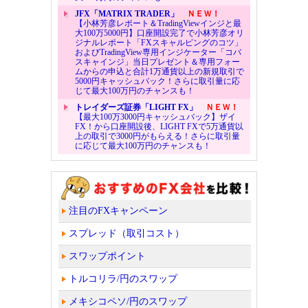
JFX「MATRIX TRADER」
ＮＥＷ！
【小林芳彦レポート＆TradingViewインジと最
大100万5000円】口座開設完了で小林芳彦オリ
ジナルレポート「FXスキャルピングのコツ」
およびTradingView専用インジケーター「コバ
スキャインジ」当日プレゼント＆専用フォー
ムからの申込と合計1万通貨以上の新規取引で
5000円キャッシュバック！さらに取引量に応
じて最大100万円のチャンスも！
トレイダーズ証券「LIGHT FX」
ＮＥＷ！
【最大100万3000円キャッシュバック】ザイ
FX！から口座開設後、LIGHT FXで5万通貨以
上の取引で3000円がもらえる！さらに取引量
に応じて最大100万円のチャンスも！
注目のFXキャンペーン
スプレッド（取引コスト）
スワップポイント
トルコリラ/円のスワップ
メキシコペソ/円のスワップ