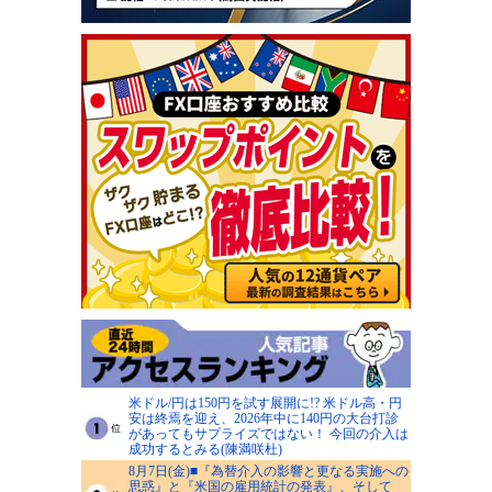
米ドル/円は150円を試す展開に!? 米ドル高・円
安は終焉を迎え、2026年中に140円の大台打診
があってもサプライズではない！ 今回の介入は
成功するとみる(陳満咲杜)
8月7日(金)■『為替介入の影響と更なる実施への
思惑』と『米国の雇用統計の発表』、そして