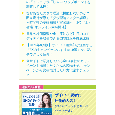
の「トルコリラ/円」のスワップポイントを
調査して比較！
なぜあなたのダウ理論は機能しないのか？
田向宏行が導く「ダウ理論マスター講座」
～時間軸の基礎知識と実践編～ 【9/5（土）
会場+オンライン同時開催】
世界の株価指数や金、原油など注目のコモ
ディティを取引できるCFD口座を徹底比較！
【2026年8月版】ザイFX！編集部が注目する
「FXのキャンペーンおすすめ10選」を、記
事で詳しく紹介！
当サイトで紹介している全FX会社のキャン
ペーンを掲載！たくさんのFX会社のキャン
ペーンから比較検討したい方は是非チェッ
ク！
ザイFX！読者に
圧倒的人気！
狭いスプレッドと高いス
ワップが魅力！