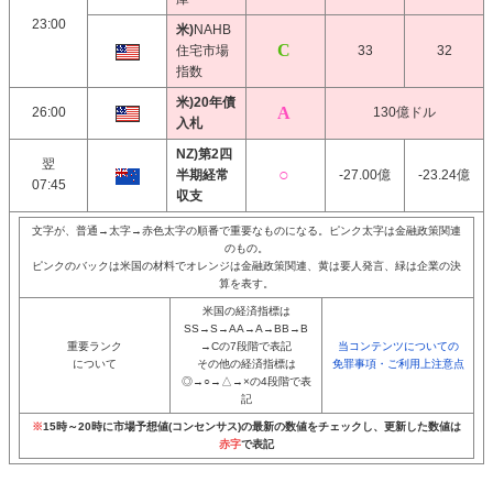
23:00
米)
NAHB
住宅市場
33
32
指数
米)20年債
26:00
130億ドル
入札
NZ)第2四
翌
半期経常
-27.00億
-23.24億
07:45
収支
文字が、普通→太字→赤色太字の順番で重要なものになる。ピンク太字は金融政策関連
のもの。
ピンクのバックは米国の材料でオレンジは金融政策関連、黄は要人発言、緑は企業の決
算を表す。
米国の経済指標は
SS→S→AA→A→BB→B
重要ランク
→Cの7段階で表記
当コンテンツについての
について
その他の経済指標は
免罪事項・ご利用上注意点
◎→○→△→×の4段階で表
記
※
15時～20時に市場予想値(コンセンサス)の最新の数値をチェックし、更新した数値は
赤字
で表記