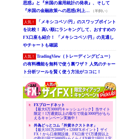
思惑』と『米国の雇用統計の発表』、そして
『米国の金融政策への思惑(利上…
（羊飼い）
「メキシコペソ/円」のスワップポイント
人気！
を比較！ 高い順にランキングして、おすすめの
FX口座も紹介！ 「メキシコペソ/円」の見通し
やチャートも確認
TradingView（トレーディングビュー）
人気！
の有料機能を無料で使う裏ワザ？ 人気のチャー
ト分析ツールを賢く使う方法がココに！
FXブロードネット
【最大6万3000円キャッシュバック】当サイト
限定！1万通貨以上の取引で現金3000円がもら
えるキャンペーン実施中！
外為どっとコム「外貨ネクストネオ」
【最大101万2000円＋1200FXポイント】ザイ
FX！から口座開設後、FX口座で1万通貨以上
の取引1回で5000円+らくらくFX積立1回以上定