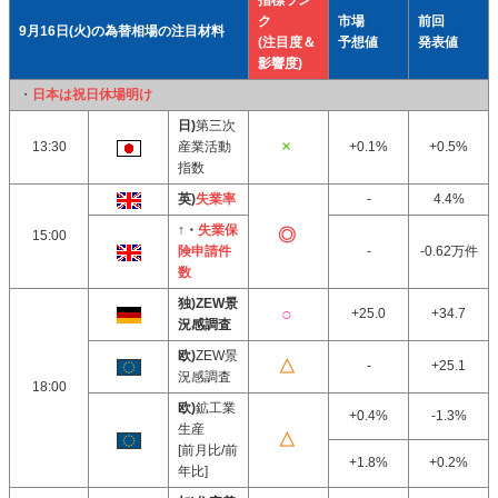
指標ラン
ク
市場
前回
9月16日(火)の為替相場の注目材料
(注目度＆
予想値
発表値
影響度)
・
日本は祝日休場明け
日)
第三次
13:30
産業活動
+0.1%
+0.5%
指数
英)
失業率
-
4.4%
↑・
失業保
15:00
険申請件
-
-0.62万件
数
独)ZEW景
+25.0
+34.7
況感調査
欧)
ZEW景
-
+25.1
況感調査
18:00
欧)
鉱工業
+0.4%
-1.3%
生産
[前月比/前
+1.8%
+0.2%
年比]