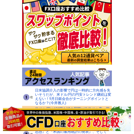
日米協調介入の影響で円は一時的に方向感を失
いそうだが、米ドル/円の円安トレンド継続は変
えない！9月日銀会合がターニングポイントと
なるか？(今井雅人)
米ドル/円は150円を試す展開に!? 米ドル高・円
安は終焉を迎え、2026年中に140円の大台打診
があってもサプライズではない！ 今回の介入は
成功するとみる(陳満咲杜)
8月7日(金)■『為替介入の影響と更なる実施への
思惑』と『米国の雇用統計の発表』、そして