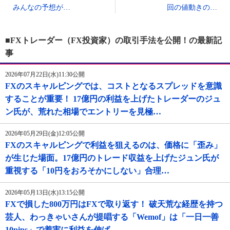
みんなの予想が…
回の値動きの…
■FXトレーダー（FX投資家）の取引手法を公開！の最新記
事
2026年07月22日(水)11:30公開
FXのスキャルピングでは、コストとなるスプレッドを意識
することが重要！ 17億円の利益を上げたトレーダーのジュ
ン氏が、荒れた相場でエントリーを見極…
2026年05月29日(金)12:05公開
FXのスキャルピングで利益を狙えるのは、価格に「歪み」
が生じた場面。17億円のトレード収益を上げたジュン氏が
重視する「10円をおろそかにしない」合理…
2026年05月13日(水)13:15公開
FXで損した800万円はFXで取り返す！ 破天荒な経歴を持つ
芸人、わっきゃいさんが提唱する「Wemof」は「一日一善
10pips」で着実に利益を伸ば…