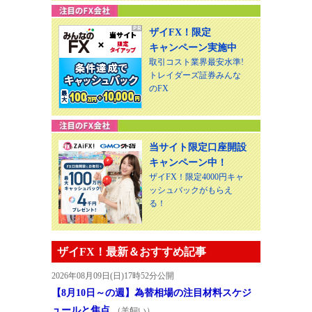
ザイFX！限定
キャンペーン実施中
取引コスト業界最安水準!
トレイダーズ証券みんな
のFX
当サイト限定口座開設
キャンペーン中！
ザイFX！限定4000円キャ
ッシュバックがもらえ
る！
ザイFX！最新＆おすすめ記事
2026年08月09日(日)17時52分公開
【8月10日～の週】為替相場の注目材料スケジ
ュールと焦点
（羊飼い）