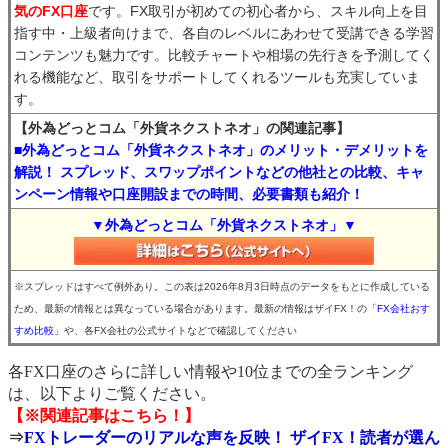
気のFX口座
です。FX取引が初めての初心者から、スキル向上を目
指す中・上級者向けまで、各自のレベルにあわせて受講できる学習
コンテンツも魅力です。比較チャートや相場の先行きを予測してく
れる機能など、取引をサポートしてくれるツールも充実していま
す。
【外為どっとコム「外貨ネクストネオ」の関連記事】
■外為どっとコム「外貨ネクストネオ」のメリット・デメリットを
解説！ スプレッド、スワップポイントなどの他社との比較、キャ
ンペーン情報や口座開設までの時間、必要書類も紹介！
▼外為どっとコム「外貨ネクストネオ」▼
※スプレッドはすべて例外あり。この表は2026年8月3日時点のデータをもとに作成している
ため、最新の情報とは異なっている場合があります。最新の情報はザイFX！の
「FX会社おす
すめ比較」
や、各FX会社の公式サイトなどで確認してください
各FX口座のさらに詳しい情報や10位までの全ランキング
は、以下よりご覧ください。
【※関連記事はこちら！】
⇒
FXトレーダーのリアルな声を反映！ ザイFX！読者が選ん