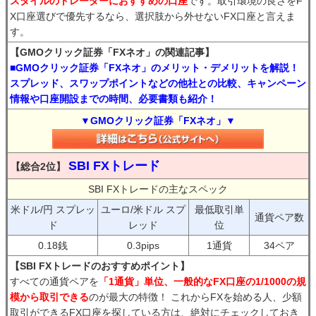
スタイルのトレーダーにおすすめの口座
です。取引環境の良さをF
X口座選びで優先するなら、選択肢から外せないFX口座と言えま
す。
【GMOクリック証券「FXネオ」の関連記事】
■GMOクリック証券「FXネオ」のメリット・デメリットを解説！
スプレッド、スワップポイントなどの他社との比較、キャンペーン
情報や口座開設までの時間、必要書類も紹介！
▼GMOクリック証券「FXネオ」▼
SBI FXトレード
【総合2位】
SBI FXトレードの主なスペック
米ドル/円 スプレッ
ユーロ/米ドル スプ
最低取引単
通貨ペア数
ド
レッド
位
0.18銭
0.3pips
1通貨
34ペア
【SBI FXトレードのおすすめポイント】
すべての通貨ペアを
「1通貨」単位、一般的なFX口座の1/1000の規
模から取引できる
のが最大の特徴！ これからFXを始める人、少額
取引ができるFX口座を探している方は、絶対にチェックしておき