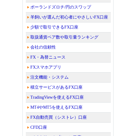
ポーランドズロチ/円のスワップ
羊飼いが選んだ初心者にやさしいFX口座
少額で取引できるFX口座
取扱通貨ペア数や取引量ランキング
会社の信頼性
FX・為替ニュース
FXスマホアプリ
注文機能・システム
積立サービスがあるFX口座
TradingViewを使えるFX口座
MT4やMT5を使えるFX口座
FX自動売買（シストレ）口座
CFD口座