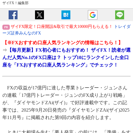
ザイFX！編集部
ザイFX限定！口座開設&取引で最大10000円もらえる！
トレイダ
ーズ証券みんなのFX
【※
FXおすすめ口座人気ランキング
の情報はこちら！】
⇒
【毎月更新】FX初心者にもおすすめ！ ザイFX！読者が選
んだ人気No.1のFX口座は？ トップ10にランクインした全口
座を「FXおすすめ口座人気ランキング」でチェック！
FXの収益が17億円に達した専業トレーダー・ジュンさん
の連載「17億円トレーダー・ジュンのFX成り上がり戦略」
が、『ダイヤモンドZAi(ザイ)』で好評連載中です。この記
事では、2025年9月20日発売の『ダイヤモンドZAi(ザイ)2025
年11月号』に掲載された第9回の内容を紹介します。
ときに大相場を生む「要人発言」の前には、「準備」をす