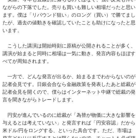
ながらの下落でした。売りも買いも難しい相場だったと思い
ます。僕は「リバウンド狙い」のロング（買い）で勝てまし
たが、過去の値動きを確認していたことも助けになったと思
います。
こうした講演は開始時刻に原稿が公開されることが多く、
講演が始まると同時に相場は一気に動き、発言内容もほぼす
べてが周知されます。
一方で、どんな発言が出るか、始まるまでわからないのが
記者会見です。日銀会合なら金融政策を発表したあと総裁が
記者会見を開くので、僕らはインターネット中継で総裁の発
言を聞きながらトレードします。
円安が進んでいるのに総裁が「為替が物価に大きな影響を
与えるとは考えていない」と発言すれば「円安容認」だから
米ドル/円をロングする、といった具合です。ただ、市場は