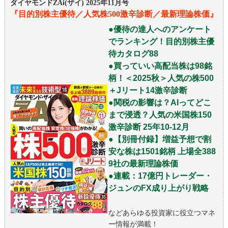
ダイヤモンドZAi(ザイ) 2025年11月号
『目的別株主優待／人気株500激辛診断／最新理論株価』
●優待の達人へのアンケート
でランキング！目的別株主優
待カタログ88
●買っていい高配当株は98銘
柄！＜2025秋＞人気の株500
＋Jリート14激辛診断
●関税の影響は？AIってどこ
まで浸透？人気の米国株150
激辛診断 25年10-12月
●【別冊付録】増益予想で割
安な株は1501銘柄 上場全388
9社の最新理論株価
●連載：17億円トレーダー・
ジュンのFX成り上がり戦略
などあらゆる投資家に役立つマネ
ー情報が満載！