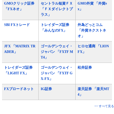
GMOクリック証券
セントラル短資ＦＸ
GMO外貨 「外貨e
「FXネオ」
「ＦＸダイレクトプ
x」
ラス」
SBI FXトレード
トレイダーズ証券
外為どっとコム
「みんなのFX」
「外貨ネクストネ
オ」
JFX 「MATRIX TR
ゴールデンウェイ・
ヒロセ通商 「LION
ADER」
ジャパン 「FXTF M
FX」
T4」
トレイダーズ証券
ゴールデンウェイ・
松井証券
「LIGHT FX」
ジャパン 「FXTF G
X-FX」
FXブロードネット
IG証券
楽天証券 「楽天MT
4」
>> すべて見る