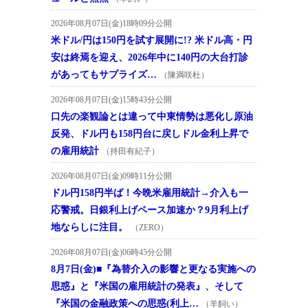
2026年08月07日(金)18時09分公開
米ドル/円は150円を試す展開に!? 米ドル高・円
安は終焉を迎え、2026年中に140円の大台打診
があってもサプライズ…
（陳満咲杜）
2026年08月07日(金)15時43分公開
口先の楽観論とは違って中東情勢は悪化し原油
反発、ドル円も158円台に戻しドル金利上昇で
の雇用統計
（持田有紀子）
2026年08月07日(金)09時11分公開
ドル円158円半ば！今晩米雇用統計→介入も一
応警戒。日銀利上げペース加速か？9月利上げ
地ならしに注目。
（ZERO）
2026年08月07日(金)06時45分公開
8月7日(金)■『為替介入の影響と更なる実施への
思惑』と『米国の雇用統計の発表』、そして
『米国の金融政策への思惑(利上…
（羊飼い）