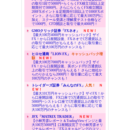
の取引1回で5000円+らくらくFX積立1回以上定
期買付で3000円。さらにらくらくFX積立開設
200FXポイント＆定期買付1回以上で1000FXポ
イント。さらに取引量に応じて最大100万円に
加え、スクール受講と理解度テスト合格など
で1000円、CFD開設と取引で最大4000円！
GMOクリック証券「FXネオ」
ＮＥＷ！
【最大100万4000円キャッシュバック】ザイ
FX！から口座開設後、FXネオで1万通貨以上
の取引で4000円がもらえる！ さらに取引量に
応じて最大100万円のチャンスも！
ヒロセ通商「LION FX」
キャッシュバック増
額
ＮＥＷ！
【最大100万7000円キャッシュバック】ザイ
FX！から口座開設後、英ポンド/円1万通貨以
上の取引で5000円がもらえる！ さらに他社か
らのりかえなら2000円！ 取引量に応じて最大
100万円のチャンスも！
トレイダーズ証券「みんなのFX」
人気！
Ｎ
ＥＷ！
【最大101万円キャッシュバック】ザイFX！か
ら口座開設後、FX口座で5万通貨以上の取引で
5000円+シストレ口座で5万通貨以上の取引で
5000円がもらえる！ さらに取引量に応じて最
大100万円のチャンスも！
JFX「MATRIX TRADER」
ＮＥＷ！
【小林芳彦レポート＆TradingViewインジと最
大100万5000円】口座開設完了で小林芳彦オリ
ジナルレポート「FXスキャルピングのコツ」