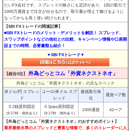
たいFX会社です。スプレッドの狭さにも定評があり、1回の取引で
1000万通貨まで注文が出せるので、取引量が増えて稼げるように
なってからも長く使い続けられます。
【SBI FXトレードの関連記事】
■SBI FXトレードのメリット・デメリットを解説！ スプレッド、
スワップポイントなどの他社との比較、キャンペーン情報や口座開
設までの時間、必要書類も紹介！
▼SBI FXトレード▼
外為どっとコム「外貨ネクストネオ」
【総合3位】
外為どっとコム「外貨ネクストネオ」の主なスペック
米ドル/円 スプレッ
ユーロ/米ドル スプ
最低取引単
通貨ペア数
ド
レッド
位
0.2銭原則固定
0.3pips原則固定
1000通貨
42ペア
(9-27時・例外あり)
(9-27時・例外あり)
【外為どっとコム「外貨ネクストネオ」のおすすめポイント】
業界最狭水準のスプレッドと豊富な情報で、多くのトレーダーに人