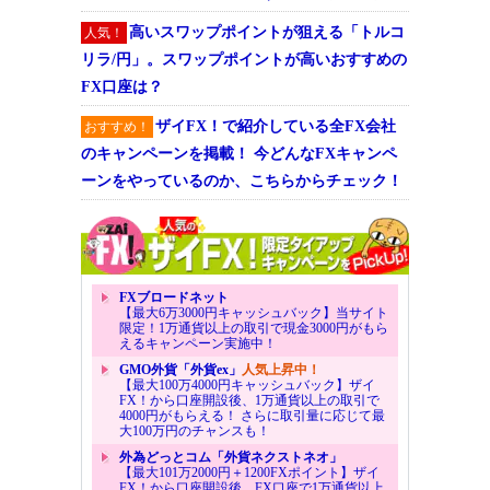
高いスワップポイントが狙える「トルコ
人気！
リラ/円」。スワップポイントが高いおすすめの
FX口座は？
ザイFX！で紹介している全FX会社
おすすめ！
のキャンペーンを掲載！ 今どんなFXキャンペ
ーンをやっているのか、こちらからチェック！
FXブロードネット
【最大6万3000円キャッシュバック】当サイト
限定！1万通貨以上の取引で現金3000円がもら
えるキャンペーン実施中！
GMO外貨「外貨ex」
人気上昇中！
【最大100万4000円キャッシュバック】ザイ
FX！から口座開設後、1万通貨以上の取引で
4000円がもらえる！ さらに取引量に応じて最
大100万円のチャンスも！
外為どっとコム「外貨ネクストネオ」
【最大101万2000円＋1200FXポイント】ザイ
FX！から口座開設後、FX口座で1万通貨以上