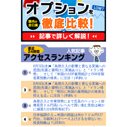
8月5日(水)■『為替介入の影響と更なる実施への
思惑(先週と週明けに実施あり)』と『イラン情
勢』、そして『米国のADP雇用統計とISM非製
造業指数の発表』に注目！(羊飼い)
8月6日(木)■『為替介入の影響と更なる実施への
思惑(先週と週明けに実施あり)』と『イラン情
勢』、そして『明日に米国の雇用統計の発表を
控える点』に注目！(羊飼い)
為替介入と中東情勢にまで言及のベッセント財
務長官ドル円高いレベルで買い進む意欲は確か
に減退だが(持田有紀子)
日米協調介入→米国の国益は何か？ドル円157
円台。日銀利上げペース上げざるを得ないか。
投資戦略は？(ZERO)