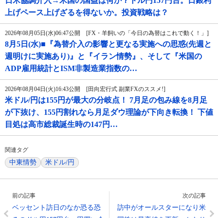
日米協調介入→米国の国益は何か？ドル円157円台。日銀利
上げペース上げざるを得ないか。投資戦略は？
2026年08月05日(水)06:47公開 [FX・羊飼いの「今日の為替はこれで動く！」]
8月5日(水)■『為替介入の影響と更なる実施への思惑(先週と
週明けに実施あり)』と『イラン情勢』、そして『米国の
ADP雇用統計とISM非製造業指数の…
2026年08月04日(火)16:43公開 [田向宏行式 副業FXのススメ!]
米ドル/円は155円が最大の分岐点！ 7月足の包み線を8月足
が下抜け、155円割れなら月足ダウ理論が下向き転換！ 下値
目処は高市総裁誕生時の147円…
関連タグ
中東情勢
米ドル/円
前の記事
次の記事
ベッセント訪日のなか恐る恐
訪中がオールスターになり米