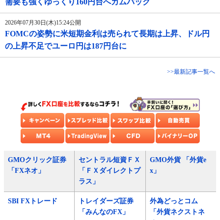
需要も強くゆっくり160円台へカムバック
2026年07月30日(木)15:24公開
FOMCの姿勢に米短期金利は売られて長期は上昇、ドル円
の上昇不足でユーロ円は187円台に
>>最新記事一覧へ
GMOクリック証券
セントラル短資ＦＸ
GMO外貨 「外貨e
「FXネオ」
「ＦＸダイレクトプ
x」
ラス」
SBI FXトレード
トレイダーズ証券
外為どっとコム
「みんなのFX」
「外貨ネクストネ