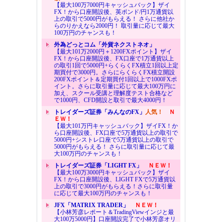
【最大100万7000円キャッシュバック】ザイ
FX！から口座開設後、英ポンド/円1万通貨以
上の取引で5000円がもらえる！ さらに他社か
らのりかえなら2000円！ 取引量に応じて最大
100万円のチャンスも！
外為どっとコム「外貨ネクストネオ」
【最大101万2000円＋1200FXポイント】ザイ
FX！から口座開設後、FX口座で1万通貨以上
の取引1回で5000円+らくらくFX積立1回以上定
期買付で3000円。さらにらくらくFX積立開設
200FXポイント＆定期買付1回以上で1000FXポ
イント。さらに取引量に応じて最大100万円に
加え、スクール受講と理解度テスト合格など
で1000円、CFD開設と取引で最大4000円！
トレイダーズ証券「みんなのFX」
人気！
Ｎ
ＥＷ！
【最大101万円キャッシュバック】ザイFX！か
ら口座開設後、FX口座で5万通貨以上の取引で
5000円+シストレ口座で5万通貨以上の取引で
5000円がもらえる！ さらに取引量に応じて最
大100万円のチャンスも！
トレイダーズ証券「LIGHT FX」
ＮＥＷ！
【最大100万3000円キャッシュバック】ザイ
FX！から口座開設後、LIGHT FXで5万通貨以
上の取引で3000円がもらえる！さらに取引量
に応じて最大100万円のチャンスも！
JFX「MATRIX TRADER」
ＮＥＷ！
【小林芳彦レポート＆TradingViewインジと最
大100万5000円】口座開設完了で小林芳彦オリ