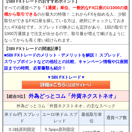
【SBI FXトレードのおすすめポイント】
すべての通貨ペアを
「1通貨」単位、一般的なFX口座の1/1000の規
模から取引できる
のが最大の特徴！ これからFXを始める人、少額
取引ができるFX口座を探している方は、絶対にチェックしておき
たいFX会社です。スプレッドの狭さにも定評があり、1回の取引で
1000万通貨まで注文が出せるので、取引量が増えて稼げるように
なってからも長く使い続けられます。
【SBI FXトレードの関連記事】
■SBI FXトレードのメリット・デメリットを解説！ スプレッド、
スワップポイントなどの他社との比較、キャンペーン情報や口座開
設までの時間、必要書類も紹介！
▼SBI FXトレード▼
外為どっとコム「外貨ネクストネオ」
【総合3位】
外為どっとコム「外貨ネクストネオ」の主なスペック
米ドル/円 スプレッ
ユーロ/米ドル スプ
最低取引単
通貨ペア数
ド
レッド
位
0.2銭原則固定
0.3pips原則固定