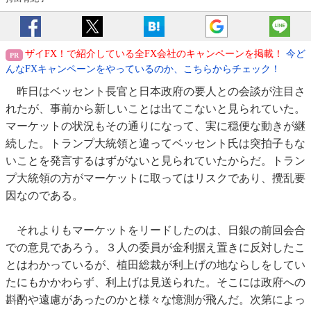
ザイFX！で紹介している全FX会社のキャンペーンを掲載！
今ど
んなFXキャンペーンをやっているのか、こちらからチェック！
昨日はベッセント長官と日本政府の要人との会談が注目さ
れたが、事前から新しいことは出てこないと見られていた。
マーケットの状況もその通りになって、実に穏便な動きが継
続した。トランプ大統領と違ってベッセント氏は突拍子もな
いことを発言するはずがないと見られていたからだ。トラン
プ大統領の方がマーケットに取ってはリスクであり、攪乱要
因なのである。
それよりもマーケットをリードしたのは、日銀の前回会合
での意見であろう。３人の委員が金利据え置きに反対したこ
とはわかっているが、植田総裁が利上げの地ならしをしてい
たにもかかわらず、利上げは見送られた。そこには政府への
斟酌や遠慮があったのかと様々な憶測が飛んだ。次第によっ