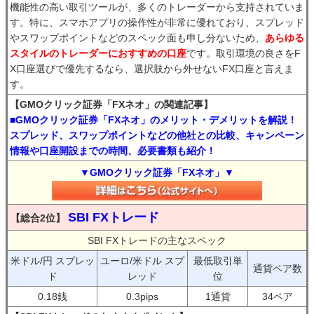
機能性の高い取引ツールが、多くのトレーダーから支持されていま
す。特に、スマホアプリの操作性が非常に優れており、スプレッド
やスワップポイントなどのスペック面も申し分ないため、
あらゆる
スタイルのトレーダーにおすすめの口座
です。取引環境の良さをF
X口座選びで優先するなら、選択肢から外せないFX口座と言えま
す。
【GMOクリック証券「FXネオ」の関連記事】
■GMOクリック証券「FXネオ」のメリット・デメリットを解説！
スプレッド、スワップポイントなどの他社との比較、キャンペーン
情報や口座開設までの時間、必要書類も紹介！
▼GMOクリック証券「FXネオ」▼
SBI FXトレード
【総合2位】
SBI FXトレードの主なスペック
米ドル/円 スプレッ
ユーロ/米ドル スプ
最低取引単
通貨ペア数
ド
レッド
位
0.18銭
0.3pips
1通貨
34ペア