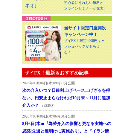
初心者にうれしい無料オ
ンラインセミナーが充実!
当サイト限定口座開設
キャンペーン中！
ザイFX！限定4000円キャ
ッシュバックがもらえ
る！
ザイFX！最新＆おすすめ記事
2026年08月06日(木)09時21分公開
次の介入いつ？日銀利上げペース上げざるを得
ない。円安止まらなければ10月末～11月に追加
介入か？
（ZERO）
2026年08月06日(木)06時50分公開
8月6日(木)■『為替介入の影響と更なる実施への
思惑(先週と週明けに実施あり)』と『イラン情