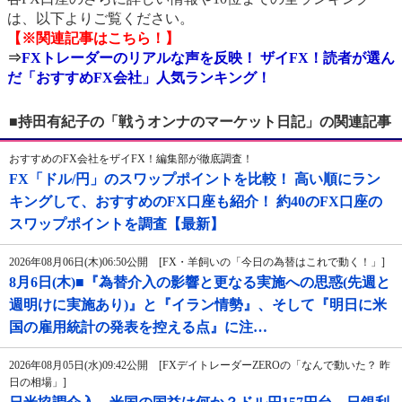
は、以下よりご覧ください。
【※関連記事はこちら！】
⇒
FXトレーダーのリアルな声を反映！ ザイFX！読者が選ん
だ「おすすめFX会社」人気ランキング！
■持田有紀子の「戦うオンナのマーケット日記」の関連記事
おすすめのFX会社をザイFX！編集部が徹底調査！
FX「ドル/円」のスワップポイントを比較！ 高い順にラン
キングして、おすすめのFX口座も紹介！ 約40のFX口座の
スワップポイントを調査【最新】
2026年08月06日(木)06:50公開 [FX・羊飼いの「今日の為替はこれで動く！」]
8月6日(木)■『為替介入の影響と更なる実施への思惑(先週と
週明けに実施あり)』と『イラン情勢』、そして『明日に米
国の雇用統計の発表を控える点』に注…
2026年08月05日(水)09:42公開 [FXデイトレーダーZEROの「なんで動いた？ 昨
日の相場」]