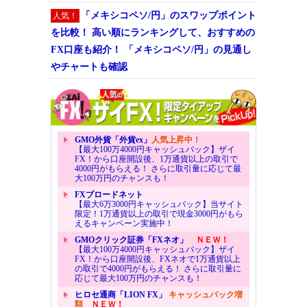
「メキシコペソ/円」のスワップポイント
人気！
を比較！ 高い順にランキングして、おすすめの
FX口座も紹介！ 「メキシコペソ/円」の見通し
やチャートも確認
GMO外貨「外貨ex」
人気上昇中！
【最大100万4000円キャッシュバック】ザイ
FX！から口座開設後、1万通貨以上の取引で
4000円がもらえる！ さらに取引量に応じて最
大100万円のチャンスも！
FXブロードネット
【最大6万3000円キャッシュバック】当サイト
限定！1万通貨以上の取引で現金3000円がもら
えるキャンペーン実施中！
GMOクリック証券「FXネオ」
ＮＥＷ！
【最大100万4000円キャッシュバック】ザイ
FX！から口座開設後、FXネオで1万通貨以上
の取引で4000円がもらえる！ さらに取引量に
応じて最大100万円のチャンスも！
ヒロセ通商「LION FX」
キャッシュバック増
額
ＮＥＷ！