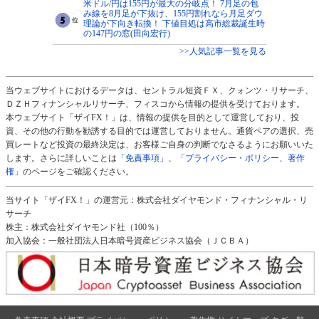
米ドル/円は155円が最大の分岐点！ 7月足の包
み線を8月足が下抜け、155円割れなら月足ダウ
理論が下向き転換！ 下値目処は高市総裁誕生時
の147円の窓(田向宏行)
>>人気記事一覧を見る
当ウェブサイトにおけるデータは、セントラル短資ＦＸ、クォンツ・リサーチ、
ＤＺＨフィナンシャルリサーチ、フィスコから情報の提供を受けております。
本ウェブサイト「ザイFX！」は、情報の提供を目的として運営しており、投
資、その他の行動を勧誘する目的では運営しておりません。通貨ペアの選択、売
買レートなど投資の最終決定は、お客様ご自身の判断でなさるようにお願いいた
します。さらに詳しいことは
「免責事項」
、
「プライバシー・ポリシー、著作
権」
のページをご確認ください。
当サイト「ザイFX！」の運営元：株式会社ダイヤモンド・フィナンシャル・リ
サーチ
株主：株式会社ダイヤモンド社（100％）
加入協会：一般社団法人日本暗号資産ビジネス協会（ＪＣＢＡ）