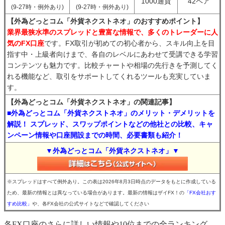
1000通貨
42ペア
(9-27時・例外あり)
(9-27時・例外あり)
【外為どっとコム「外貨ネクストネオ」のおすすめポイント】
業界最狭水準のスプレッドと豊富な情報で、多くのトレーダーに人
気のFX口座
です。FX取引が初めての初心者から、スキル向上を目
指す中・上級者向けまで、各自のレベルにあわせて受講できる学習
コンテンツも魅力です。比較チャートや相場の先行きを予測してく
れる機能など、取引をサポートしてくれるツールも充実していま
す。
【外為どっとコム「外貨ネクストネオ」の関連記事】
■外為どっとコム「外貨ネクストネオ」のメリット・デメリットを
解説！ スプレッド、スワップポイントなどの他社との比較、キャ
ンペーン情報や口座開設までの時間、必要書類も紹介！
▼外為どっとコム「外貨ネクストネオ」▼
※スプレッドはすべて例外あり。この表は2026年8月3日時点のデータをもとに作成している
ため、最新の情報とは異なっている場合があります。最新の情報はザイFX！の
「FX会社おす
すめ比較」
や、各FX会社の公式サイトなどで確認してください
各FX口座のさらに詳しい情報や10位までの全ランキング