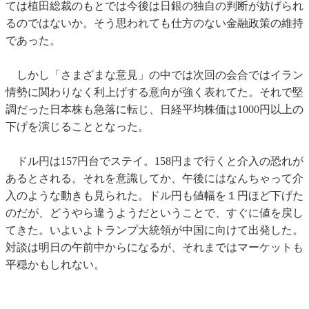
ては植田総裁のもとでは今後は日銀の独自の判断が妨げられ
るのではないか。そう思われても仕方のない金融政策の維持
であった。
しかし「さまざまな意見」の中では次回の会合ではイラン
情勢に関わりなく利上げする意向が強く表れてた。それで堅
調だった日本株も急落に転じ、日経平均株価は1000円以上の
下げを演じることとなった。
ドル円は157円台でステイ。158円まで行くと介入の恐れが
あるとされる。それを意識してか、午後にはなんちゃって介
入のような動きも見られた。ドル円も値幅を１円ほど下げた
のだが、どうやら違うようだということで、すぐに値を戻し
てきた。いよいよトランプ大統領が中国に向けて出発した。
対談は明日の午前中からになるが、それまではマーケットも
平穏かもしれない。