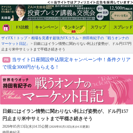
FX比較
キャンペーン
ランキング
スワップ
スプレッド
ザイFX！トップ
>
相場を見通す超強力FXコラム
>
持田有紀子の「戦うオンナの
マーケット日記」
> 日銀にはイラン情勢に関わりない利上げ姿勢が、ドル円157円
止まり米中サミットまで平穏さ続きそう
当サイト口座開設申込限定キャンペーン中！条件クリア
で現金3000円がもらえる！
日銀にはイラン情勢に関わりない利上げ姿勢が、
ドル円157
円止まり米中サミットまで平穏さ続きそう
2026年05月13日(水)14:35公開
[2026年05月13日(水)14:35更新]
持田有紀子