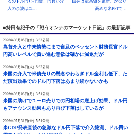
るのドル円157円台、円買い介
国株は最高値を更新、かなり
入の余波はユ…
高めな米PPIで…
■持田有紀子の「戦うオンナのマーケット日記」の最新記事
2026年08月05日(水)13:33公開
為替介入と中東情勢にまで言及のベッセント財務長官ドル
円高いレベルで買い進む意欲は確かに減退だが
2026年08月04日(火)15:37公開
米国の介入で米債売りの懸念やわらぎドル金利も低下、た
だ演出効果でのドル円下落はあまり続かないかも
2026年08月03日(月)13:51公開
米国の助けでユーロ売りでの円相場の底上げ効果、ドル円
もアナウンス効果もあり再び下落はしているが
2026年07月31日(金)15:51公開
米GDP発表直後の急激なドル円下落で介入憶測、ドル買い