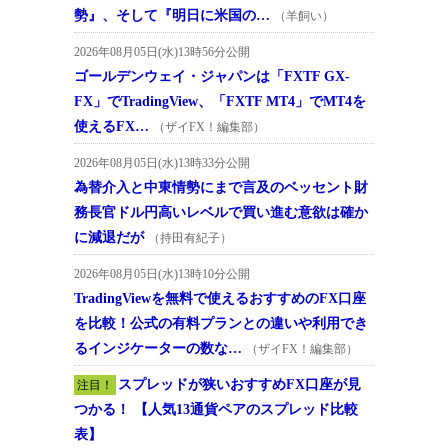
勢』、そして『明日に米国の…
（羊飼い）
2026年08月05日(水)13時56分公開
ゴールデンウェイ・ジャパンは「FXTF GX-
FX」でTradingView、「FXTF MT4」でMT4を
使えるFX…
（ザイFX！編集部）
2026年08月05日(水)13時33分公開
為替介入と中東情勢にまで言及のベッセント財
務長官ドル円高いレベルで買い進む意欲は確か
に減退だが
（持田有紀子）
2026年08月05日(水)13時10分公開
TradingViewを無料で使えるおすすめのFX口座
を比較！公式の有料プランとの違いや利用でき
るインジケーターの数な…
（ザイFX！編集部）
スプレッドが狭いおすすめFX口座が見
注目！
つかる！ 【人気13通貨ペアのスプレッド比較
表】