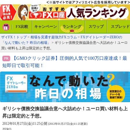
FX比較
キャンペーン
ランキング
スワップ
スプレッド
ザイFX！トップ
>
相場を見通す超強力FXコラム
>
FXデイトレーダーZEROの
「なんで動いた？ 昨日の相場」
> ギリシャ債務交換協議合意へ大詰めか！ユーロ
買い材料も上昇は限定的と予想。
【GMOクリック証券】圧倒的人気で100万口座達成！最
短即日で取引可能！
ギリシャ債務交換協議合意へ大詰めか！
ユーロ買い材料も上
昇は限定的と予想。
2012年01月27日(金)11:25公開
[2012年01月27日(金)11:25更新]
ZERO