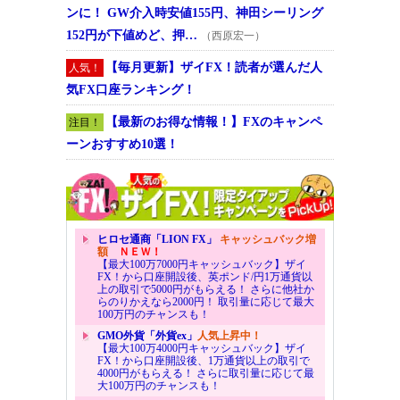
ンに！ GW介入時安値155円、神田シーリング
152円が下値めど、押…
（西原宏一）
【毎月更新】ザイFX！読者が選んだ人
人気！
気FX口座ランキング！
【最新のお得な情報！】FXのキャンペ
注目！
ーンおすすめ10選！
ヒロセ通商「LION FX」
キャッシュバック増
額
ＮＥＷ！
【最大100万7000円キャッシュバック】ザイ
FX！から口座開設後、英ポンド/円1万通貨以
上の取引で5000円がもらえる！ さらに他社か
らのりかえなら2000円！ 取引量に応じて最大
100万円のチャンスも！
GMO外貨「外貨ex」
人気上昇中！
【最大100万4000円キャッシュバック】ザイ
FX！から口座開設後、1万通貨以上の取引で
4000円がもらえる！ さらに取引量に応じて最
大100万円のチャンスも！