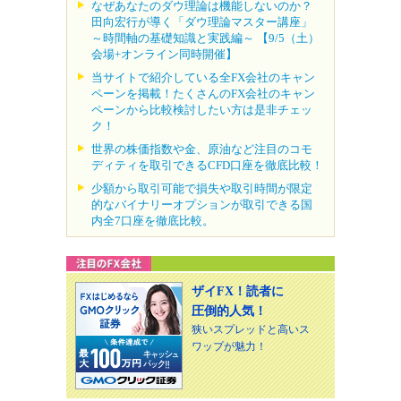
なぜあなたのダウ理論は機能しないのか？
田向宏行が導く「ダウ理論マスター講座」
～時間軸の基礎知識と実践編～ 【9/5（土）
会場+オンライン同時開催】
当サイトで紹介している全FX会社のキャン
ペーンを掲載！たくさんのFX会社のキャン
ペーンから比較検討したい方は是非チェッ
ク！
世界の株価指数や金、原油など注目のコモ
ディティを取引できるCFD口座を徹底比較！
少額から取引可能で損失や取引時間が限定
的なバイナリーオプションが取引できる国
内全7口座を徹底比較。
ザイFX！読者に
圧倒的人気！
狭いスプレッドと高いス
ワップが魅力！