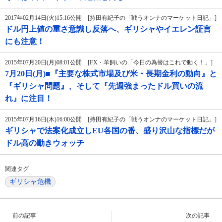
2017年02月14日(火)15:16公開 [持田有紀子の「戦うオンナのマーケット日記」]
ドル円上値の重さ意識し反落へ、ギリシャやイエレン証言
にも注意！
2015年07月20日(月)08:01公開 [FX・羊飼いの「今日の為替はこれで動く！」]
7月20日(月)■『主要な株式市場及び米・長期金利の動向』と
『ギリシャ問題』、そして『先週強まったドル買いの流
れ』に注目！
2015年07月16日(木)16:00公開 [持田有紀子の「戦うオンナのマーケット日記」]
ギリシャで法案化成立しEU各国の番、盛り沢山な指標だが
ドル高の動きウォッチ
関連タグ
ギリシャ危機
前の記事
次の記事