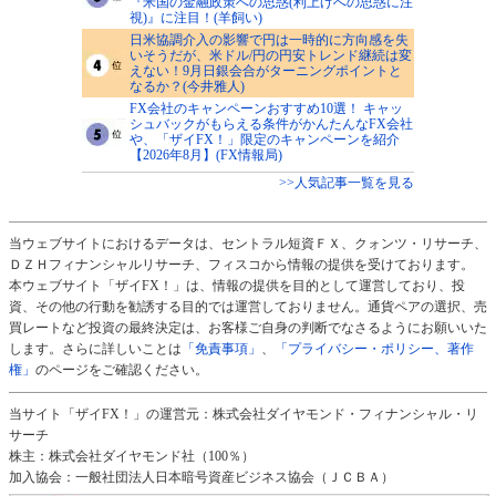
『米国の金融政策への思惑(利上げへの思惑に注
視)』に注目！(羊飼い)
日米協調介入の影響で円は一時的に方向感を失
いそうだが、米ドル/円の円安トレンド継続は変
えない！9月日銀会合がターニングポイントと
なるか？(今井雅人)
FX会社のキャンペーンおすすめ10選！ キャッ
シュバックがもらえる条件がかんたんなFX会社
や、「ザイFX！」限定のキャンペーンを紹介
【2026年8月】(FX情報局)
>>人気記事一覧を見る
当ウェブサイトにおけるデータは、セントラル短資ＦＸ、クォンツ・リサーチ、
ＤＺＨフィナンシャルリサーチ、フィスコから情報の提供を受けております。
本ウェブサイト「ザイFX！」は、情報の提供を目的として運営しており、投
資、その他の行動を勧誘する目的では運営しておりません。通貨ペアの選択、売
買レートなど投資の最終決定は、お客様ご自身の判断でなさるようにお願いいた
します。さらに詳しいことは
「免責事項」
、
「プライバシー・ポリシー、著作
権」
のページをご確認ください。
当サイト「ザイFX！」の運営元：株式会社ダイヤモンド・フィナンシャル・リ
サーチ
株主：株式会社ダイヤモンド社（100％）
加入協会：一般社団法人日本暗号資産ビジネス協会（ＪＣＢＡ）