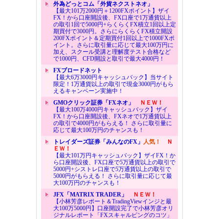
外為どっとコム「外貨ネクストネオ」
【最大101万2000円＋1200FXポイント】ザイ
FX！から口座開設後、FX口座で1万通貨以上
の取引1回で5000円+らくらくFX積立1回以上定
期買付で3000円。さらにらくらくFX積立開設
200FXポイント＆定期買付1回以上で1000FXポ
イント。さらに取引量に応じて最大100万円に
加え、スクール受講と理解度テスト合格など
で1000円、CFD開設と取引で最大4000円！
FXブロードネット
【最大6万3000円キャッシュバック】当サイト
限定！1万通貨以上の取引で現金3000円がもら
えるキャンペーン実施中！
GMOクリック証券「FXネオ」
ＮＥＷ！
【最大100万4000円キャッシュバック】ザイ
FX！から口座開設後、FXネオで1万通貨以上
の取引で4000円がもらえる！ さらに取引量に
応じて最大100万円のチャンスも！
トレイダーズ証券「みんなのFX」
人気！
Ｎ
ＥＷ！
【最大101万円キャッシュバック】ザイFX！か
ら口座開設後、FX口座で5万通貨以上の取引で
5000円+シストレ口座で5万通貨以上の取引で
5000円がもらえる！ さらに取引量に応じて最
大100万円のチャンスも！
JFX「MATRIX TRADER」
ＮＥＷ！
【小林芳彦レポート＆TradingViewインジと最
大100万5000円】口座開設完了で小林芳彦オリ
ジナルレポート「FXスキャルピングのコツ」