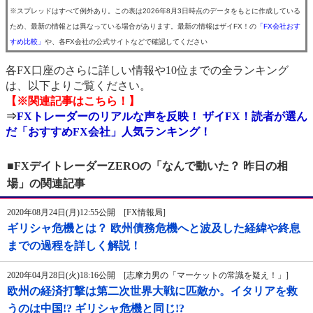
※スプレッドはすべて例外あり。この表は2026年8月3日時点のデータをもとに作成している
ため、最新の情報とは異なっている場合があります。最新の情報はザイFX！の
「FX会社おす
すめ比較」
や、各FX会社の公式サイトなどで確認してください
各FX口座のさらに詳しい情報や10位までの全ランキング
は、以下よりご覧ください。
【※関連記事はこちら！】
⇒
FXトレーダーのリアルな声を反映！ ザイFX！読者が選ん
だ「おすすめFX会社」人気ランキング！
■FXデイトレーダーZEROの「なんで動いた？ 昨日の相
場」の関連記事
2020年08月24日(月)12:55公開 [FX情報局]
ギリシャ危機とは？ 欧州債務危機へと波及した経緯や終息
までの過程を詳しく解説！
2020年04月28日(火)18:16公開 [志摩力男の「マーケットの常識を疑え！」]
欧州の経済打撃は第二次世界大戦に匹敵か。イタリアを救
うのは中国!? ギリシャ危機と同じ!?