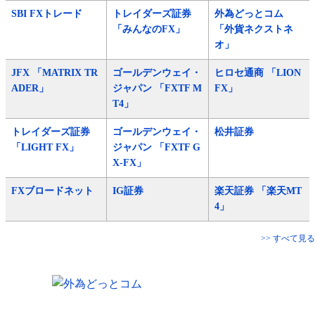
SBI FXトレード
トレイダーズ証券
外為どっとコム
「みんなのFX」
「外貨ネクストネ
オ」
JFX 「MATRIX TR
ゴールデンウェイ・
ヒロセ通商 「LION
ADER」
ジャパン 「FXTF M
FX」
T4」
トレイダーズ証券
ゴールデンウェイ・
松井証券
「LIGHT FX」
ジャパン 「FXTF G
X-FX」
FXブロードネット
IG証券
楽天証券 「楽天MT
4」
>> すべて見る