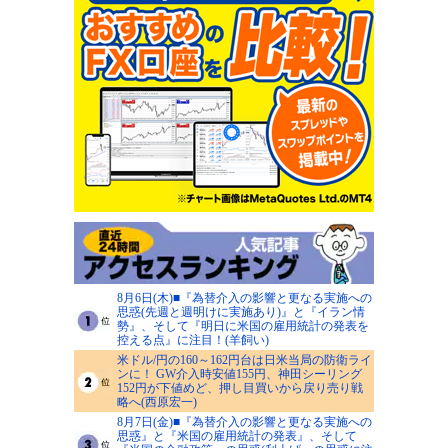
8月6日(木)■『為替介入の影響と更なる実施への
思惑(先週と週明けに実施あり)』と『イラン情
勢』、そして『明日に米国の雇用統計の発表を
控える点』に注目！(羊飼い)
米ドル/円の160～162円台は日米当局の防衛ライ
ンに！ GW介入時安値155円、神田シーリング
152円が下値めど、押し目買いから戻り売り戦
略へ(西原宏一)
8月7日(金)■『為替介入の影響と更なる実施への
思惑』と『米国の雇用統計の発表』、そして