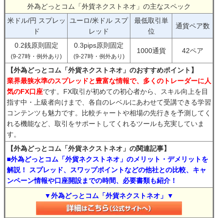
外為どっとコム「外貨ネクストネオ」の主なスペック
米ドル/円 スプレッ
ユーロ/米ドル スプ
最低取引単
通貨ペア数
ド
レッド
位
0.2銭原則固定
0.3pips原則固定
1000通貨
42ペア
(9-27時・例外あり)
(9-27時・例外あり)
【外為どっとコム「外貨ネクストネオ」のおすすめポイント】
業界最狭水準のスプレッドと豊富な情報で、多くのトレーダーに人
気のFX口座
です。FX取引が初めての初心者から、スキル向上を目
指す中・上級者向けまで、各自のレベルにあわせて受講できる学習
コンテンツも魅力です。比較チャートや相場の先行きを予測してく
れる機能など、取引をサポートしてくれるツールも充実していま
す。
【外為どっとコム「外貨ネクストネオ」の関連記事】
■外為どっとコム「外貨ネクストネオ」のメリット・デメリットを
解説！ スプレッド、スワップポイントなどの他社との比較、キャ
ンペーン情報や口座開設までの時間、必要書類も紹介！
▼外為どっとコム「外貨ネクストネオ」▼