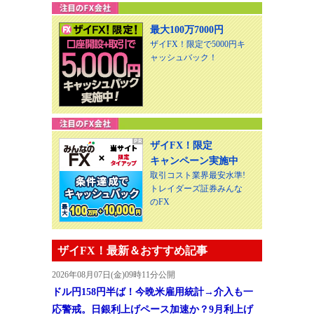
最大100万7000円
ザイFX！限定で5000円キ
ャッシュバック！
ザイFX！限定
キャンペーン実施中
取引コスト業界最安水準!
トレイダーズ証券みんな
のFX
ザイFX！最新＆おすすめ記事
2026年08月07日(金)09時11分公開
ドル円158円半ば！今晩米雇用統計→介入も一
応警戒。日銀利上げペース加速か？9月利上げ