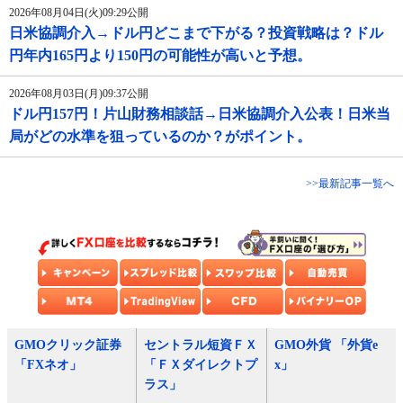
2026年08月04日(火)09:29公開
日米協調介入→ドル円どこまで下がる？投資戦略は？ドル
円年内165円より150円の可能性が高いと予想。
2026年08月03日(月)09:37公開
ドル円157円！片山財務相談話→日米協調介入公表！日米当
局がどの水準を狙っているのか？がポイント。
>>最新記事一覧へ
GMOクリック証券
セントラル短資ＦＸ
GMO外貨 「外貨e
「FXネオ」
「ＦＸダイレクトプ
x」
ラス」