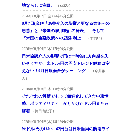
地ならしに注目。
（ZERO）
2026年08月07日(金)06時45分公開
8月7日(金)■『為替介入の影響と更なる実施への
思惑』と『米国の雇用統計の発表』、そして
『米国の金融政策への思惑(利上…
（羊飼い）
2026年08月06日(木)17時00分公開
日米協調介入の影響で円は一時的に方向感を失
いそうだが、米ドル/円の円安トレンド継続は変
えない！9月日銀会合がターニング…
（今井雅
人）
2026年08月06日(木)15時29分公開
それぞれの解釈でもって鎮静化してきた中東情
勢、ボラティリティ上がりかけたドル円またも
膠着
（持田有紀子）
2026年08月06日(木)13時20分公開
米ドル/円の160～162円台は日米当局の防衛ライ