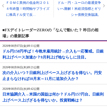
ＦＯＭＣ異例の低金利２０１
ドル・円・ユーロの最通貨争
４年終盤！時間軸サプライズ
いへ難解！米経済指標とギリ
に株高ドル安で反…
シャ債務交換協議。
■FXデイトレーダーZEROの「なんで動いた？ 昨日の相
場」の最新記事
2026年08月07日(金)09:11公開
ドル円158円半ば！今晩米雇用統計→介入も一応警戒。日銀
利上げペース加速か？9月利上げ地ならしに注目。
2026年08月06日(木)09:21公開
次の介入いつ？日銀利上げペース上げざるを得ない。円安
止まらなければ10月末～11月に追加介入か？
2026年08月05日(水)09:42公開
日米協調介入→米国の国益は何か？ドル円157円台。日銀利
上げペース上げざるを得ないか。投資戦略は？