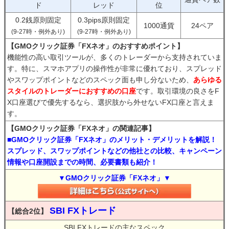
ド
レッド
位
0.2銭原則固定
0.3pips原則固定
1000通貨
24ペア
(9-27時・例外あり)
(9-27時・例外あり)
【GMOクリック証券「FXネオ」のおすすめポイント】
機能性の高い取引ツールが、多くのトレーダーから支持されていま
す。特に、スマホアプリの操作性が非常に優れており、スプレッド
やスワップポイントなどのスペック面も申し分ないため、
あらゆる
スタイルのトレーダーにおすすめの口座
です。取引環境の良さをF
X口座選びで優先するなら、選択肢から外せないFX口座と言えま
す。
【GMOクリック証券「FXネオ」の関連記事】
■GMOクリック証券「FXネオ」のメリット・デメリットを解説！
スプレッド、スワップポイントなどの他社との比較、キャンペーン
情報や口座開設までの時間、必要書類も紹介！
▼GMOクリック証券「FXネオ」▼
SBI FXトレード
【総合2位】
SBI FXトレードの主なスペック