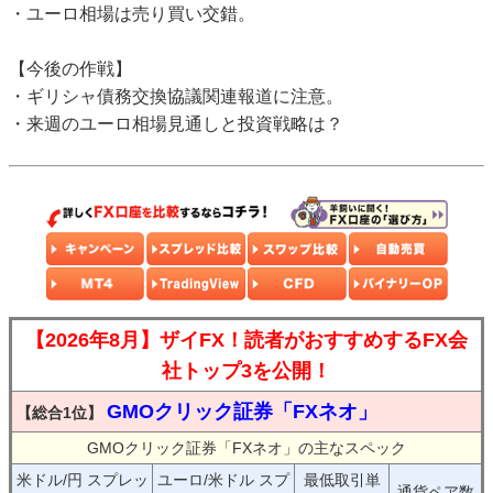
・ユーロ相場は売り買い交錯。
【今後の作戦】
・ギリシャ債務交換協議関連報道に注意。
・来週のユーロ相場見通しと投資戦略は？
【2026年8月】ザイFX！読者がおすすめするFX会
社トップ3を公開！
GMOクリック証券「FXネオ」
【総合1位】
GMOクリック証券「FXネオ」の主なスペック
米ドル/円 スプレッ
ユーロ/米ドル スプ
最低取引単
通貨ペア数