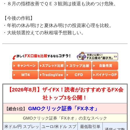
・８月の指標改善でＱＥ３観測は後退も決めつけ危険。
【今後の作戦】
・年初の休み明けと夏休み明けの投資家心理を比較。
・大統領選控えての秋相場予想難しい。
【2026年8月】ザイFX！読者がおすすめするFX会
社トップ3を公開！
GMOクリック証券「FXネオ」
【総合1位】
GMOクリック証券「FXネオ」の主なスペック
米ドル/円 スプレッ
ユーロ/米ドル スプ
最低取引単
通貨ペア数