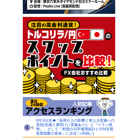
8月5日(水)■『為替介入の影響と更なる実施への
思惑(先週と週明けに実施あり)』と『イラン情
勢』、そして『米国のADP雇用統計とISM非製
造業指数の発表』に注目！(羊飼い)