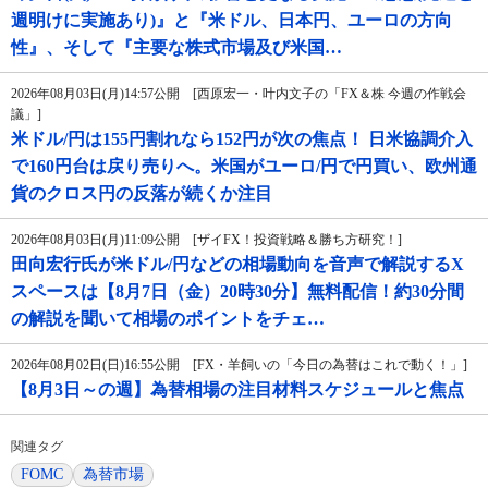
週明けに実施あり)』と『米ドル、日本円、ユーロの方向
性』、そして『主要な株式市場及び米国…
2026年08月03日(月)14:57公開 [西原宏一・叶内文子の「FX＆株 今週の作戦会
議」]
米ドル/円は155円割れなら152円が次の焦点！ 日米協調介入
で160円台は戻り売りへ。米国がユーロ/円で円買い、欧州通
貨のクロス円の反落が続くか注目
2026年08月03日(月)11:09公開 [ザイFX！投資戦略＆勝ち方研究！]
田向宏行氏が米ドル/円などの相場動向を音声で解説するX
スペースは【8月7日（金）20時30分】無料配信！約30分間
の解説を聞いて相場のポイントをチェ…
2026年08月02日(日)16:55公開 [FX・羊飼いの「今日の為替はこれで動く！」]
【8月3日～の週】為替相場の注目材料スケジュールと焦点
関連タグ
FOMC
為替市場