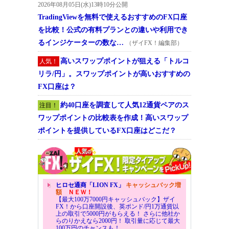
2026年08月05日(水)13時10分公開
TradingViewを無料で使えるおすすめのFX口座
を比較！公式の有料プランとの違いや利用でき
るインジケーターの数な…
（ザイFX！編集部）
高いスワップポイントが狙える「トルコ
人気！
リラ/円」。スワップポイントが高いおすすめの
FX口座は？
約40口座を調査して人気12通貨ペアのス
注目！
ワップポイントの比較表を作成！高いスワップ
ポイントを提供しているFX口座はどこだ？
ヒロセ通商「LION FX」
キャッシュバック増
額
ＮＥＷ！
【最大100万7000円キャッシュバック】ザイ
FX！から口座開設後、英ポンド/円1万通貨以
上の取引で5000円がもらえる！ さらに他社か
らのりかえなら2000円！ 取引量に応じて最大
100万円のチャンスも！