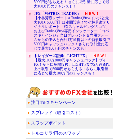
5000円がもらえる！ さらに取引量に応じて最
大100万円のチャンスも！
JFX「MATRIX TRADER」
ＮＥＷ！
【小林芳彦レポート＆TradingViewインジと最
大100万5000円】口座開設完了で小林芳彦オリ
ジナルレポート「FXスキャルピングのコツ」
およびTradingView専用インジケーター「コバ
スキャインジ」当日プレゼント＆専用フォー
ムからの申込と合計1万通貨以上の新規取引で
5000円キャッシュバック！さらに取引量に応
じて最大100万円のチャンスも！
トレイダーズ証券「LIGHT FX」
ＮＥＷ！
【最大100万3000円キャッシュバック】ザイ
FX！から口座開設後、LIGHT FXで5万通貨以
上の取引で3000円がもらえる！さらに取引量
に応じて最大100万円のチャンスも！
注目のFXキャンペーン
スプレッド（取引コスト）
スワップポイント
トルコリラ/円のスワップ