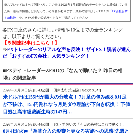
※スプレッドはすべて例外あり。この表は2026年8月3日時点のデータをもとに作成している
ため、最新の情報とは異なっている場合があります。最新の情報はザイFX！の
「FX会社おす
すめ比較」
や、各FX会社の公式サイトなどで確認してください
各FX口座のさらに詳しい情報や10位までの全ランキング
は、以下よりご覧ください。
【※関連記事はこちら！】
⇒
FXトレーダーのリアルな声を反映！ ザイFX！読者が選ん
だ「おすすめFX会社」人気ランキング！
■FXデイトレーダーZEROの「なんで動いた？ 昨日の相
場」の関連記事
2026年08月04日(火)16:43公開 [田向宏行式 副業FXのススメ!]
米ドル/円は155円が最大の分岐点！ 7月足の包み線を8月足
が下抜け、155円割れなら月足ダウ理論が下向き転換！ 下値
目処は高市総裁誕生時の147円…
2026年08月04日(火)06:44公開 [FX・羊飼いの「今日の為替はこれで動く！」]
8月4日(火)■『為替介入の影響と更なる実施への思惑(先週と