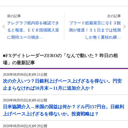
前の記事
次の記事
テレグラフ紙内容を確認でき
ブラード総裁発言にＱＥ３観
ると報道。ＥＣＢ国債購入策
測が後退！３１日までは憶測
に期待ユーロ独歩…
しか無く夏枯れ継…
■FXデイトレーダーZEROの「なんで動いた？ 昨日の相
場」の最新記事
2026年08月06日(木)09:21公開
次の介入いつ？日銀利上げペース上げざるを得ない。円安
止まらなければ10月末～11月に追加介入か？
2026年08月05日(水)09:42公開
日米協調介入→米国の国益は何か？ドル円157円台。日銀利
上げペース上げざるを得ないか。投資戦略は？
2026年08月04日(火)09:29公開