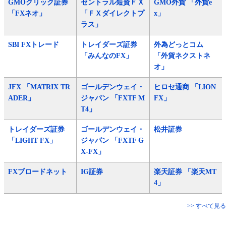
GMOクリック証券
セントラル短資ＦＸ
GMO外貨 「外貨e
「FXネオ」
「ＦＸダイレクトプ
x」
ラス」
SBI FXトレード
トレイダーズ証券
外為どっとコム
「みんなのFX」
「外貨ネクストネ
オ」
JFX 「MATRIX TR
ゴールデンウェイ・
ヒロセ通商 「LION
ADER」
ジャパン 「FXTF M
FX」
T4」
トレイダーズ証券
ゴールデンウェイ・
松井証券
「LIGHT FX」
ジャパン 「FXTF G
X-FX」
FXブロードネット
IG証券
楽天証券 「楽天MT
4」
>> すべて見る