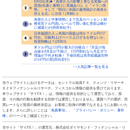
8月6日(木)■『為替介入の影響と更なる実施への
思惑(先週と週明けに実施あり)』と『イラン情
勢』、そして『明日に米国の雇用統計の発表を
控える点』に注目！(羊飼い)
為替介入と中東情勢にまで言及のベッセント財
務長官ドル円高いレベルで買い進む意欲は確か
に減退だが(持田有紀子)
日米協調介入→米国の国益は何か？ドル円157
円台。日銀利上げペース上げざるを得ないか。
投資戦略は？(ZERO)
米ドル/円は155円が最大の分岐点！ 7月足の包
み線を8月足が下抜け、155円割れなら月足ダウ
理論が下向き転換！ 下値目処は高市総裁誕生時
の147円の窓(田向宏行)
>>人気記事一覧を見る
当ウェブサイトにおけるデータは、セントラル短資ＦＸ、クォンツ・リサーチ、
ＤＺＨフィナンシャルリサーチ、フィスコから情報の提供を受けております。
本ウェブサイト「ザイFX！」は、情報の提供を目的として運営しており、投
資、その他の行動を勧誘する目的では運営しておりません。通貨ペアの選択、売
買レートなど投資の最終決定は、お客様ご自身の判断でなさるようにお願いいた
します。さらに詳しいことは
「免責事項」
、
「プライバシー・ポリシー、著作
権」
のページをご確認ください。
当サイト「ザイFX！」の運営元：株式会社ダイヤモンド・フィナンシャル・リ