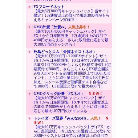
FXブロードネット
【最大6万3000円キャッシュバック】当サイト
限定！1万通貨以上の取引で現金3000円がもら
えるキャンペーン実施中！
GMO外貨「外貨ex」
人気上昇中！
【最大100万4000円キャッシュバック】ザイ
FX！から口座開設後、1万通貨以上の取引で
4000円がもらえる！ さらに取引量に応じて最
大100万円のチャンスも！
外為どっとコム「外貨ネクストネオ」
【最大101万2000円＋1200FXポイント】ザイ
FX！から口座開設後、FX口座で1万通貨以上
の取引1回で5000円+らくらくFX積立1回以上定
期買付で3000円。さらにらくらくFX積立開設
200FXポイント＆定期買付1回以上で1000FXポ
イント。さらに取引量に応じて最大100万円に
加え、スクール受講と理解度テスト合格など
で1000円、CFD開設と取引で最大4000円！
GMOクリック証券「FXネオ」
ＮＥＷ！
【最大100万4000円キャッシュバック】ザイ
FX！から口座開設後、FXネオで1万通貨以上
の取引で4000円がもらえる！ さらに取引量に
応じて最大100万円のチャンスも！
トレイダーズ証券「みんなのFX」
人気！
Ｎ
ＥＷ！
【最大101万円キャッシュバック】ザイFX！か
ら口座開設後、FX口座で5万通貨以上の取引で
5000円+シストレ口座で5万通貨以上の取引で