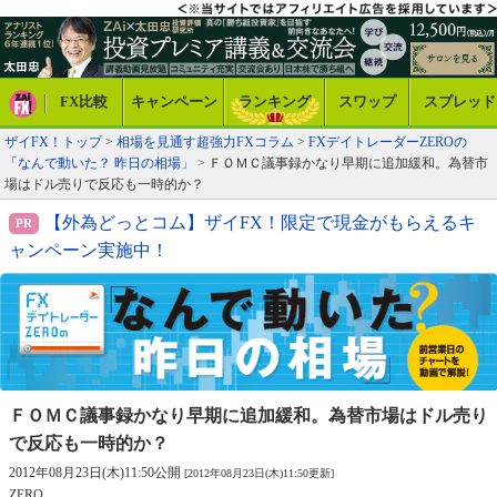
FX比較
キャンペーン
ランキング
スワップ
スプレッド
ザイFX！トップ
>
相場を見通す超強力FXコラム
>
FXデイトレーダーZEROの
「なんで動いた？ 昨日の相場」
> ＦＯＭＣ議事録かなり早期に追加緩和。為替市
場はドル売りで反応も一時的か？
【外為どっとコム】ザイFX！限定で現金がもらえるキ
ャンペーン実施中！
ＦＯＭＣ議事録かなり早期に追加緩和。
為替市場はドル売り
で反応も一時的か？
2012年08月23日(木)11:50公開
[2012年08月23日(木)11:50更新]
ZERO