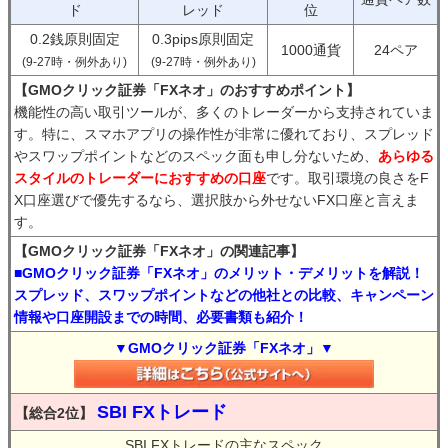
ド
レッド
位
0.2銭原則固定
0.3pips原則固定
1000通貨
24ペア
(9-27時・例外あり)
(9-27時・例外あり)
【GMOクリック証券「FXネオ」のおすすめポイント】
機能性の高い取引ツールが、多くのトレーダーから支持されていま
す。特に、スマホアプリの操作性が非常に優れており、スプレッド
やスワップポイントなどのスペック面も申し分ないため、
あらゆる
スタイルのトレーダーにおすすめの口座
です。取引環境の良さをF
X口座選びで優先するなら、選択肢から外せないFX口座と言えま
す。
【GMOクリック証券「FXネオ」の関連記事】
■GMOクリック証券「FXネオ」のメリット・デメリットを解説！
スプレッド、スワップポイントなどの他社との比較、キャンペーン
情報や口座開設までの時間、必要書類も紹介！
▼GMOクリック証券「FXネオ」▼
SBI FXトレード
【総合2位】
SBI FXトレードの主なスペック