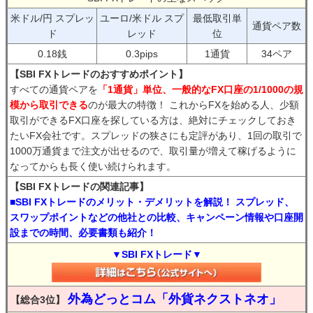
米ドル/円 スプレッ
ユーロ/米ドル スプ
最低取引単
通貨ペア数
ド
レッド
位
0.18銭
0.3pips
1通貨
34ペア
【SBI FXトレードのおすすめポイント】
すべての通貨ペアを
「1通貨」単位、一般的なFX口座の1/1000の規
模から取引できる
のが最大の特徴！ これからFXを始める人、少額
取引ができるFX口座を探している方は、絶対にチェックしておき
たいFX会社です。スプレッドの狭さにも定評があり、1回の取引で
1000万通貨まで注文が出せるので、取引量が増えて稼げるように
なってからも長く使い続けられます。
【SBI FXトレードの関連記事】
■SBI FXトレードのメリット・デメリットを解説！ スプレッド、
スワップポイントなどの他社との比較、キャンペーン情報や口座開
設までの時間、必要書類も紹介！
▼SBI FXトレード▼
外為どっとコム「外貨ネクストネオ」
【総合3位】