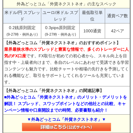
外為どっとコム「外貨ネクストネオ」の主なスペック
米ドル/円 スプレッ
ユーロ/米ドル スプ
最低取引単
通貨ペア数
ド
レッド
位
0.2銭原則固定
0.3pips原則固定
1000通貨
42ペア
(9-27時・例外あり)
(9-27時・例外あり)
【外為どっとコム「外貨ネクストネオ」のおすすめポイント】
業界最狭水準のスプレッドと豊富な情報で、多くのトレーダーに人
気のFX口座
です。FX取引が初めての初心者から、スキル向上を目
指す中・上級者向けまで、各自のレベルにあわせて受講できる学習
コンテンツも魅力です。比較チャートや相場の先行きを予測してく
れる機能など、取引をサポートしてくれるツールも充実していま
す。
【外為どっとコム「外貨ネクストネオ」の関連記事】
■外為どっとコム「外貨ネクストネオ」のメリット・デメリットを
解説！ スプレッド、スワップポイントなどの他社との比較、キャ
ンペーン情報や口座開設までの時間、必要書類も紹介！
▼外為どっとコム「外貨ネクストネオ」▼