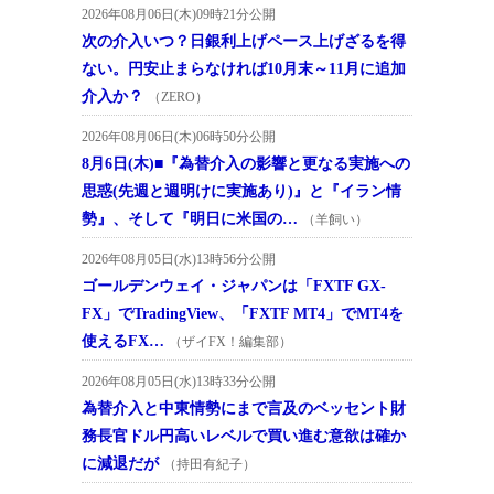
2026年08月06日(木)09時21分公開
次の介入いつ？日銀利上げペース上げざるを得
ない。円安止まらなければ10月末～11月に追加
介入か？
（ZERO）
2026年08月06日(木)06時50分公開
8月6日(木)■『為替介入の影響と更なる実施への
思惑(先週と週明けに実施あり)』と『イラン情
勢』、そして『明日に米国の…
（羊飼い）
2026年08月05日(水)13時56分公開
ゴールデンウェイ・ジャパンは「FXTF GX-
FX」でTradingView、「FXTF MT4」でMT4を
使えるFX…
（ザイFX！編集部）
2026年08月05日(水)13時33分公開
為替介入と中東情勢にまで言及のベッセント財
務長官ドル円高いレベルで買い進む意欲は確か
に減退だが
（持田有紀子）