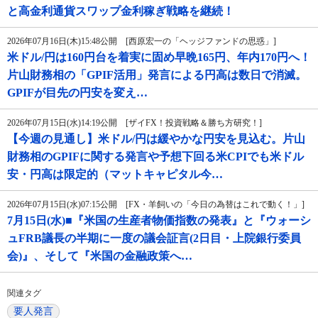
と高金利通貨スワップ金利稼ぎ戦略を継続！
2026年07月16日(木)15:48公開 [西原宏一の「ヘッジファンドの思惑」]
米ドル/円は160円台を着実に固め早晩165円、年内170円へ！
片山財務相の「GPIF活用」発言による円高は数日で消滅。
GPIFが目先の円安を変え…
2026年07月15日(水)14:19公開 [ザイFX！投資戦略＆勝ち方研究！]
【今週の見通し】米ドル/円は緩やかな円安を見込む。片山
財務相のGPIFに関する発言や予想下回る米CPIでも米ドル
安・円高は限定的（マットキャピタル今…
2026年07月15日(水)07:15公開 [FX・羊飼いの「今日の為替はこれで動く！」]
7月15日(水)■『米国の生産者物価指数の発表』と『ウォーシ
ュFRB議長の半期に一度の議会証言(2日目・上院銀行委員
会)』、そして『米国の金融政策へ…
関連タグ
要人発言