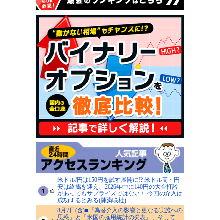
米ドル/円は150円を試す展開に!? 米ドル高・円
安は終焉を迎え、2026年中に140円の大台打診
があってもサプライズではない！ 今回の介入は
成功するとみる(陳満咲杜)
8月7日(金)■『為替介入の影響と更なる実施への
思惑』と『米国の雇用統計の発表』、そして