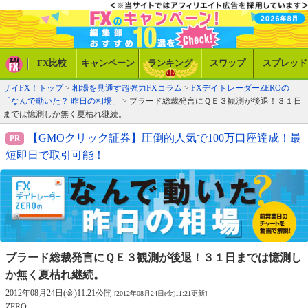
FX比較
キャンペーン
ランキング
スワップ
スプレッド
ザイFX！トップ
>
相場を見通す超強力FXコラム
>
FXデイトレーダーZEROの
「なんで動いた？ 昨日の相場」
> ブラード総裁発言にＱＥ３観測が後退！３１日
までは憶測しか無く夏枯れ継続。
【GMOクリック証券】圧倒的人気で100万口座達成！最
短即日で取引可能！
ブラード総裁発言にＱＥ３観測が後退！
３１日までは憶測し
か無く夏枯れ継続。
2012年08月24日(金)11:21公開
[2012年08月24日(金)11:21更新]
ZERO