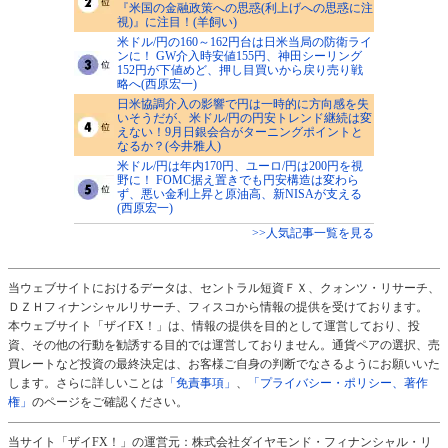
『米国の金融政策への思惑(利上げへの思惑に注
視)』に注目！(羊飼い)
米ドル/円の160～162円台は日米当局の防衛ライ
ンに！ GW介入時安値155円、神田シーリング
152円が下値めど、押し目買いから戻り売り戦
略へ(西原宏一)
日米協調介入の影響で円は一時的に方向感を失
いそうだが、米ドル/円の円安トレンド継続は変
えない！9月日銀会合がターニングポイントと
なるか？(今井雅人)
米ドル/円は年内170円、ユーロ/円は200円を視
野に！ FOMC据え置きでも円安構造は変わら
ず、悪い金利上昇と原油高、新NISAが支える
(西原宏一)
>>人気記事一覧を見る
当ウェブサイトにおけるデータは、セントラル短資ＦＸ、クォンツ・リサーチ、
ＤＺＨフィナンシャルリサーチ、フィスコから情報の提供を受けております。
本ウェブサイト「ザイFX！」は、情報の提供を目的として運営しており、投
資、その他の行動を勧誘する目的では運営しておりません。通貨ペアの選択、売
買レートなど投資の最終決定は、お客様ご自身の判断でなさるようにお願いいた
します。さらに詳しいことは
「免責事項」
、
「プライバシー・ポリシー、著作
権」
のページをご確認ください。
当サイト「ザイFX！」の運営元：株式会社ダイヤモンド・フィナンシャル・リ