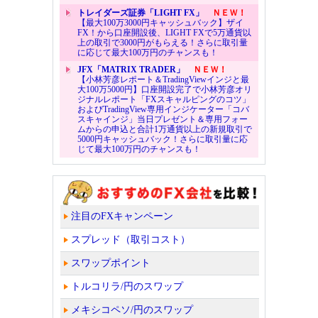
トレイダーズ証券「LIGHT FX」
ＮＥＷ！
【最大100万3000円キャッシュバック】ザイ
FX！から口座開設後、LIGHT FXで5万通貨以
上の取引で3000円がもらえる！さらに取引量
に応じて最大100万円のチャンスも！
JFX「MATRIX TRADER」
ＮＥＷ！
【小林芳彦レポート＆TradingViewインジと最
大100万5000円】口座開設完了で小林芳彦オリ
ジナルレポート「FXスキャルピングのコツ」
およびTradingView専用インジケーター「コバ
スキャインジ」当日プレゼント＆専用フォー
ムからの申込と合計1万通貨以上の新規取引で
5000円キャッシュバック！さらに取引量に応
じて最大100万円のチャンスも！
注目のFXキャンペーン
スプレッド（取引コスト）
スワップポイント
トルコリラ/円のスワップ
メキシコペソ/円のスワップ