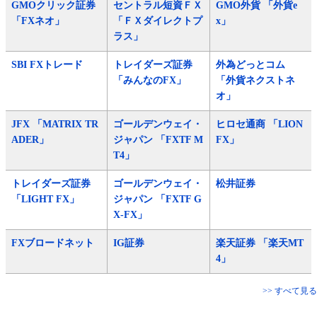
GMOクリック証券
セントラル短資ＦＸ
GMO外貨 「外貨e
「FXネオ」
「ＦＸダイレクトプ
x」
ラス」
SBI FXトレード
トレイダーズ証券
外為どっとコム
「みんなのFX」
「外貨ネクストネ
オ」
JFX 「MATRIX TR
ゴールデンウェイ・
ヒロセ通商 「LION
ADER」
ジャパン 「FXTF M
FX」
T4」
トレイダーズ証券
ゴールデンウェイ・
松井証券
「LIGHT FX」
ジャパン 「FXTF G
X-FX」
FXブロードネット
IG証券
楽天証券 「楽天MT
4」
>> すべて見る