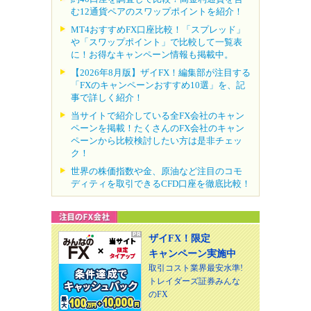
む12通貨ペアのスワップポイントを紹介！
MT4おすすめFX口座比較！「スプレッド」
や「スワップポイント」で比較して一覧表
に！お得なキャンペーン情報も掲載中。
【2026年8月版】ザイFX！編集部が注目する
「FXのキャンペーンおすすめ10選」を、記
事で詳しく紹介！
当サイトで紹介している全FX会社のキャン
ペーンを掲載！たくさんのFX会社のキャン
ペーンから比較検討したい方は是非チェッ
ク！
世界の株価指数や金、原油など注目のコモ
ディティを取引できるCFD口座を徹底比較！
ザイFX！限定
キャンペーン実施中
取引コスト業界最安水準!
トレイダーズ証券みんな
のFX