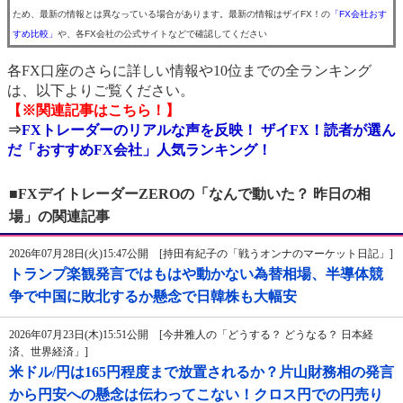
ため、最新の情報とは異なっている場合があります。最新の情報はザイFX！の
「FX会社おす
すめ比較」
や、各FX会社の公式サイトなどで確認してください
各FX口座のさらに詳しい情報や10位までの全ランキング
は、以下よりご覧ください。
【※関連記事はこちら！】
⇒
FXトレーダーのリアルな声を反映！ ザイFX！読者が選ん
だ「おすすめFX会社」人気ランキング！
■FXデイトレーダーZEROの「なんで動いた？ 昨日の相
場」の関連記事
2026年07月28日(火)15:47公開 [持田有紀子の「戦うオンナのマーケット日記」]
トランプ楽観発言ではもはや動かない為替相場、半導体競
争で中国に敗北するか懸念で日韓株も大幅安
2026年07月23日(木)15:51公開 [今井雅人の「どうする？ どうなる？ 日本経
済、世界経済」]
米ドル/円は165円程度まで放置されるか？片山財務相の発言
から円安への懸念は伝わってこない！クロス円での円売り