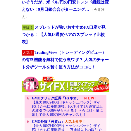
いそうだが、米ドル/円の円安トレンド継続は変
えない！9月日銀会合がターニング…
（今井雅
人）
スプレッドが狭いおすすめFX口座が見
注目！
つかる！ 【人気13通貨ペアのスプレッド比較
表】
TradingView（トレーディングビュー）
人気！
の有料機能を無料で使う裏ワザ？ 人気のチャー
ト分析ツールを賢く使う方法がココに！
GMOクリック証券「FXネオ」
ＮＥＷ！
【最大100万4000円キャッシュバック】ザイ
FX！から口座開設後、FXネオで1万通貨以上
の取引で4000円がもらえる！ さらに取引量に
応じて最大100万円のチャンスも！
GMO外貨「外貨ex」
人気上昇中！
【最大100万4000円キャッシュバック】ザイ
FX！から口座開設後、1万通貨以上の取引で