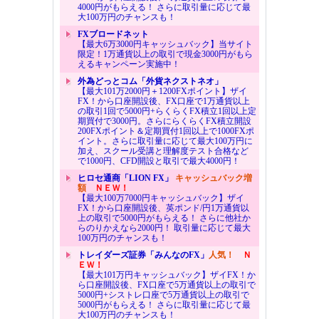
4000円がもらえる！ さらに取引量に応じて最
大100万円のチャンスも！
FXブロードネット
【最大6万3000円キャッシュバック】当サイト
限定！1万通貨以上の取引で現金3000円がもら
えるキャンペーン実施中！
外為どっとコム「外貨ネクストネオ」
【最大101万2000円＋1200FXポイント】ザイ
FX！から口座開設後、FX口座で1万通貨以上
の取引1回で5000円+らくらくFX積立1回以上定
期買付で3000円。さらにらくらくFX積立開設
200FXポイント＆定期買付1回以上で1000FXポ
イント。さらに取引量に応じて最大100万円に
加え、スクール受講と理解度テスト合格など
で1000円、CFD開設と取引で最大4000円！
ヒロセ通商「LION FX」
キャッシュバック増
額
ＮＥＷ！
【最大100万7000円キャッシュバック】ザイ
FX！から口座開設後、英ポンド/円1万通貨以
上の取引で5000円がもらえる！ さらに他社か
らのりかえなら2000円！ 取引量に応じて最大
100万円のチャンスも！
トレイダーズ証券「みんなのFX」
人気！
Ｎ
ＥＷ！
【最大101万円キャッシュバック】ザイFX！か
ら口座開設後、FX口座で5万通貨以上の取引で
5000円+シストレ口座で5万通貨以上の取引で
5000円がもらえる！ さらに取引量に応じて最
大100万円のチャンスも！