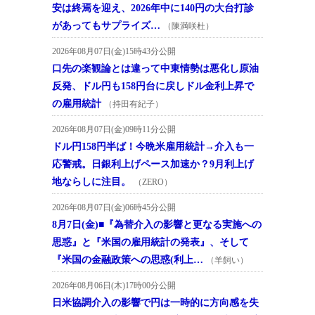
安は終焉を迎え、2026年中に140円の大台打診
があってもサプライズ…
（陳満咲杜）
2026年08月07日(金)15時43分公開
口先の楽観論とは違って中東情勢は悪化し原油
反発、ドル円も158円台に戻しドル金利上昇で
の雇用統計
（持田有紀子）
2026年08月07日(金)09時11分公開
ドル円158円半ば！今晩米雇用統計→介入も一
応警戒。日銀利上げペース加速か？9月利上げ
地ならしに注目。
（ZERO）
2026年08月07日(金)06時45分公開
8月7日(金)■『為替介入の影響と更なる実施への
思惑』と『米国の雇用統計の発表』、そして
『米国の金融政策への思惑(利上…
（羊飼い）
2026年08月06日(木)17時00分公開
日米協調介入の影響で円は一時的に方向感を失