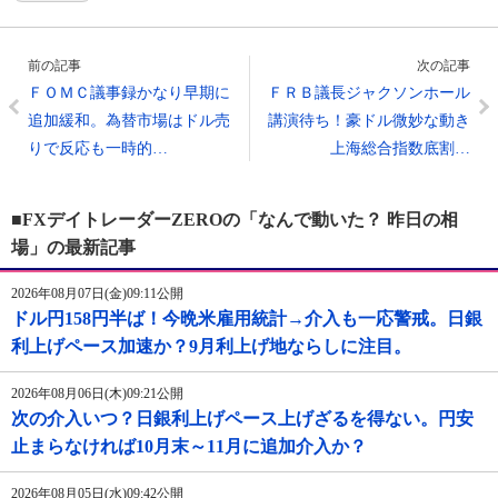
前の記事
次の記事
ＦＯＭＣ議事録かなり早期に
ＦＲＢ議長ジャクソンホール
追加緩和。為替市場はドル売
講演待ち！豪ドル微妙な動き
りで反応も一時的…
上海総合指数底割…
■FXデイトレーダーZEROの「なんで動いた？ 昨日の相
場」の最新記事
2026年08月07日(金)09:11公開
ドル円158円半ば！今晩米雇用統計→介入も一応警戒。日銀
利上げペース加速か？9月利上げ地ならしに注目。
2026年08月06日(木)09:21公開
次の介入いつ？日銀利上げペース上げざるを得ない。円安
止まらなければ10月末～11月に追加介入か？
2026年08月05日(水)09:42公開