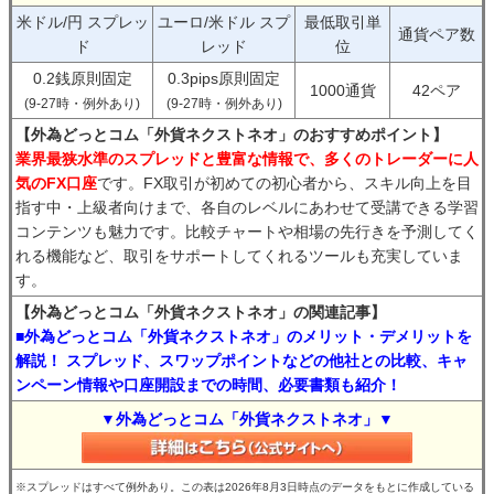
米ドル/円 スプレッ
ユーロ/米ドル スプ
最低取引単
通貨ペア数
ド
レッド
位
0.2銭原則固定
0.3pips原則固定
1000通貨
42ペア
(9-27時・例外あり)
(9-27時・例外あり)
【外為どっとコム「外貨ネクストネオ」のおすすめポイント】
業界最狭水準のスプレッドと豊富な情報で、多くのトレーダーに人
気のFX口座
です。FX取引が初めての初心者から、スキル向上を目
指す中・上級者向けまで、各自のレベルにあわせて受講できる学習
コンテンツも魅力です。比較チャートや相場の先行きを予測してく
れる機能など、取引をサポートしてくれるツールも充実していま
す。
【外為どっとコム「外貨ネクストネオ」の関連記事】
■外為どっとコム「外貨ネクストネオ」のメリット・デメリットを
解説！ スプレッド、スワップポイントなどの他社との比較、キャ
ンペーン情報や口座開設までの時間、必要書類も紹介！
▼外為どっとコム「外貨ネクストネオ」▼
※スプレッドはすべて例外あり。この表は2026年8月3日時点のデータをもとに作成している