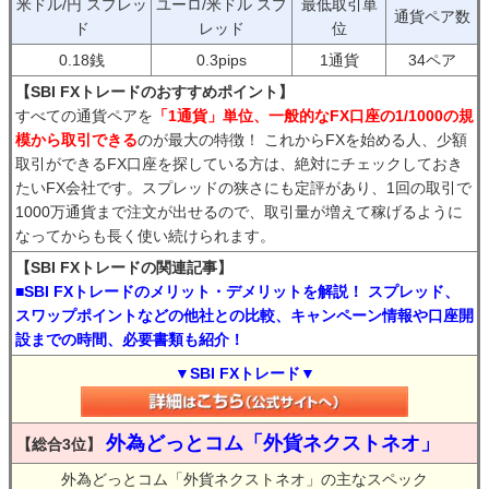
米ドル/円 スプレッ
ユーロ/米ドル スプ
最低取引単
通貨ペア数
ド
レッド
位
0.18銭
0.3pips
1通貨
34ペア
【SBI FXトレードのおすすめポイント】
すべての通貨ペアを
「1通貨」単位、一般的なFX口座の1/1000の規
模から取引できる
のが最大の特徴！ これからFXを始める人、少額
取引ができるFX口座を探している方は、絶対にチェックしておき
たいFX会社です。スプレッドの狭さにも定評があり、1回の取引で
1000万通貨まで注文が出せるので、取引量が増えて稼げるように
なってからも長く使い続けられます。
【SBI FXトレードの関連記事】
■SBI FXトレードのメリット・デメリットを解説！ スプレッド、
スワップポイントなどの他社との比較、キャンペーン情報や口座開
設までの時間、必要書類も紹介！
▼SBI FXトレード▼
外為どっとコム「外貨ネクストネオ」
【総合3位】
外為どっとコム「外貨ネクストネオ」の主なスペック