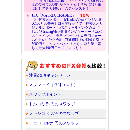
FX！から口座開設後、LIGHT FXで5万通貨以
上の取引で3000円がもらえる！さらに取引量
に応じて最大100万円のチャンスも！
JFX「MATRIX TRADER」
ＮＥＷ！
【小林芳彦レポート＆TradingViewインジと最
大100万5000円】口座開設完了で小林芳彦オリ
ジナルレポート「FXスキャルピングのコツ」
およびTradingView専用インジケーター「コバ
スキャインジ」当日プレゼント＆専用フォー
ムからの申込と合計1万通貨以上の新規取引で
5000円キャッシュバック！さらに取引量に応
じて最大100万円のチャンスも！
注目のFXキャンペーン
スプレッド（取引コスト）
スワップポイント
トルコリラ/円のスワップ
メキシコペソ/円のスワップ
チェココルナ/円のスワップ