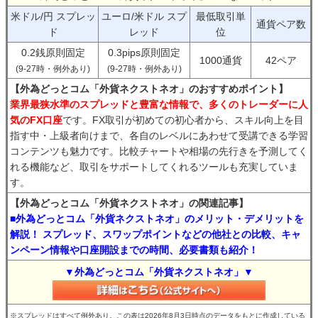
米ドル/円 スプレッ
ユーロ/米ドル スプ
最低取引単
通貨ペア数
ド
レッド
位
0.2銭原則固定
0.3pips原則固定
1000通貨
42ペア
(9-27時・例外あり)
(9-27時・例外あり)
【外為どっとコム「外貨ネクストネオ」のおすすめポイント】
業界最狭水準のスプレッドと豊富な情報で、多くのトレーダーに人
気のFX口座
です。FX取引が初めての初心者から、スキル向上を目
指す中・上級者向けまで、各自のレベルにあわせて受講できる学習
コンテンツも魅力です。比較チャートや相場の先行きを予測してく
れる機能など、取引をサポートしてくれるツールも充実していま
す。
【外為どっとコム「外貨ネクストネオ」の関連記事】
■外為どっとコム「外貨ネクストネオ」のメリット・デメリットを
解説！ スプレッド、スワップポイントなどの他社との比較、キャ
ンペーン情報や口座開設までの時間、必要書類も紹介！
▼外為どっとコム「外貨ネクストネオ」▼
※スプレッドはすべて例外あり。この表は2026年8月3日時点のデータをもとに作成している