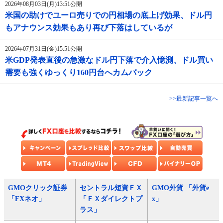
2026年08月03日(月)13:51公開
米国の助けでユーロ売りでの円相場の底上げ効果、ドル円
もアナウンス効果もあり再び下落はしているが
2026年07月31日(金)15:51公開
米GDP発表直後の急激なドル円下落で介入憶測、ドル買い
需要も強くゆっくり160円台へカムバック
>>最新記事一覧へ
GMOクリック証券
セントラル短資ＦＸ
GMO外貨 「外貨e
「FXネオ」
「ＦＸダイレクトプ
x」
ラス」