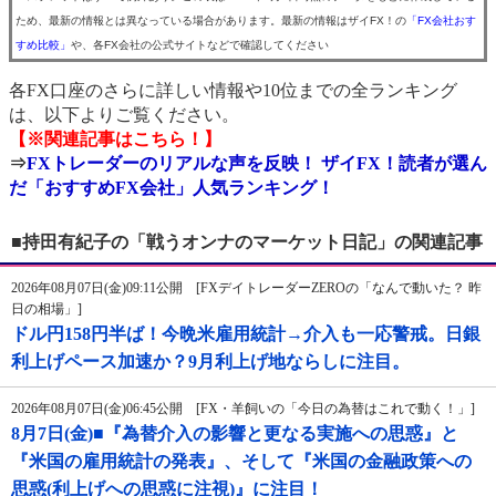
ため、最新の情報とは異なっている場合があります。最新の情報はザイFX！の
「FX会社おす
すめ比較」
や、各FX会社の公式サイトなどで確認してください
各FX口座のさらに詳しい情報や10位までの全ランキング
は、以下よりご覧ください。
【※関連記事はこちら！】
⇒
FXトレーダーのリアルな声を反映！ ザイFX！読者が選ん
だ「おすすめFX会社」人気ランキング！
■持田有紀子の「戦うオンナのマーケット日記」の関連記事
2026年08月07日(金)09:11公開 [FXデイトレーダーZEROの「なんで動いた？ 昨
日の相場」]
ドル円158円半ば！今晩米雇用統計→介入も一応警戒。日銀
利上げペース加速か？9月利上げ地ならしに注目。
2026年08月07日(金)06:45公開 [FX・羊飼いの「今日の為替はこれで動く！」]
8月7日(金)■『為替介入の影響と更なる実施への思惑』と
『米国の雇用統計の発表』、そして『米国の金融政策への
思惑(利上げへの思惑に注視)』に注目！