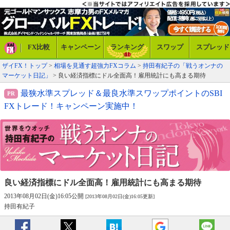
FX比較
キャンペーン
ランキング
スワップ
スプレッド
ザイFX！トップ
>
相場を見通す超強力FXコラム
>
持田有紀子の「戦うオンナの
マーケット日記」
> 良い経済指標にドル全面高！雇用統計にも高まる期待
最狭水準スプレッド＆最良水準スワップポイントのSBI
FXトレード！キャンペーン実施中！
良い経済指標にドル全面高！
雇用統計にも高まる期待
2013年08月02日(金)16:05公開
[2013年08月02日(金)16:05更新]
持田有紀子