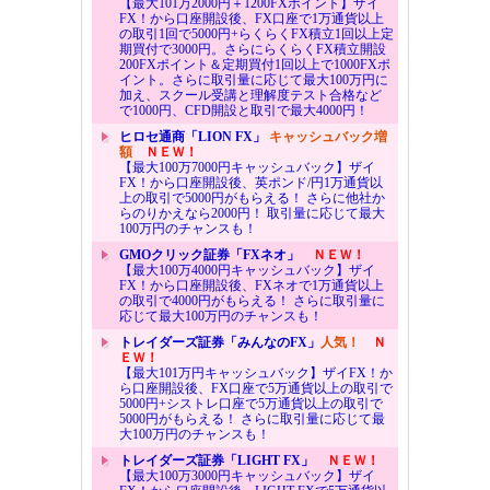
【最大101万2000円＋1200FXポイント】ザイ
FX！から口座開設後、FX口座で1万通貨以上
の取引1回で5000円+らくらくFX積立1回以上定
期買付で3000円。さらにらくらくFX積立開設
200FXポイント＆定期買付1回以上で1000FXポ
イント。さらに取引量に応じて最大100万円に
加え、スクール受講と理解度テスト合格など
で1000円、CFD開設と取引で最大4000円！
ヒロセ通商「LION FX」
キャッシュバック増
額
ＮＥＷ！
【最大100万7000円キャッシュバック】ザイ
FX！から口座開設後、英ポンド/円1万通貨以
上の取引で5000円がもらえる！ さらに他社か
らのりかえなら2000円！ 取引量に応じて最大
100万円のチャンスも！
GMOクリック証券「FXネオ」
ＮＥＷ！
【最大100万4000円キャッシュバック】ザイ
FX！から口座開設後、FXネオで1万通貨以上
の取引で4000円がもらえる！ さらに取引量に
応じて最大100万円のチャンスも！
トレイダーズ証券「みんなのFX」
人気！
Ｎ
ＥＷ！
【最大101万円キャッシュバック】ザイFX！か
ら口座開設後、FX口座で5万通貨以上の取引で
5000円+シストレ口座で5万通貨以上の取引で
5000円がもらえる！ さらに取引量に応じて最
大100万円のチャンスも！
トレイダーズ証券「LIGHT FX」
ＮＥＷ！
【最大100万3000円キャッシュバック】ザイ