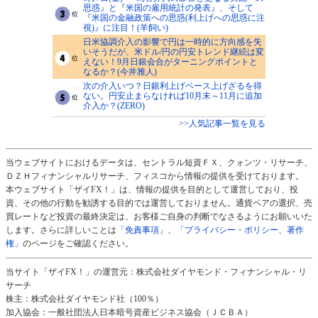
思惑』と『米国の雇用統計の発表』、そして
『米国の金融政策への思惑(利上げへの思惑に注
視)』に注目！(羊飼い)
日米協調介入の影響で円は一時的に方向感を失
いそうだが、米ドル/円の円安トレンド継続は変
えない！9月日銀会合がターニングポイントと
なるか？(今井雅人)
次の介入いつ？日銀利上げペース上げざるを得
ない。円安止まらなければ10月末～11月に追加
介入か？(ZERO)
>>人気記事一覧を見る
当ウェブサイトにおけるデータは、セントラル短資ＦＸ、クォンツ・リサーチ、
ＤＺＨフィナンシャルリサーチ、フィスコから情報の提供を受けております。
本ウェブサイト「ザイFX！」は、情報の提供を目的として運営しており、投
資、その他の行動を勧誘する目的では運営しておりません。通貨ペアの選択、売
買レートなど投資の最終決定は、お客様ご自身の判断でなさるようにお願いいた
します。さらに詳しいことは
「免責事項」
、
「プライバシー・ポリシー、著作
権」
のページをご確認ください。
当サイト「ザイFX！」の運営元：株式会社ダイヤモンド・フィナンシャル・リ
サーチ
株主：株式会社ダイヤモンド社（100％）
加入協会：一般社団法人日本暗号資産ビジネス協会（ＪＣＢＡ）