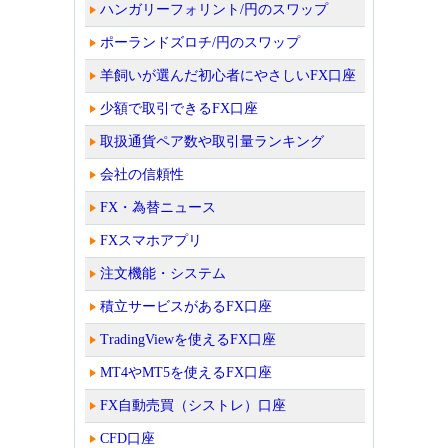
ハンガリーフォリント/円のスワップ
ポーランドズロチ/円のスワップ
羊飼いが選んだ初心者にやさしいFX口座
少額で取引できるFX口座
取扱通貨ペア数や取引量ランキング
会社の信頼性
FX・為替ニュース
FXスマホアプリ
注文機能・システム
積立サービスがあるFX口座
TradingViewを使えるFX口座
MT4やMT5を使えるFX口座
FX自動売買（シストレ）口座
CFD口座