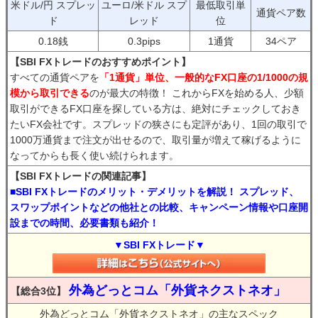
米ドル/円 スプレッ
ユーロ/米ドル スプ
最低取引単
通貨ペア数
ド
レッド
位
0.18銭
0.3pips
1通貨
34ペア
【SBI FXトレードのおすすめポイント】
すべての通貨ペアを
「1通貨」単位、一般的なFX口座の1/1000の規
模から取引できる
のが最大の特徴！ これからFXを始める人、少額
取引ができるFX口座を探している方は、絶対にチェックしておき
たいFX会社です。スプレッドの狭さにも定評があり、1回の取引で
1000万通貨まで注文が出せるので、取引量が増えて稼げるように
なってからも長く使い続けられます。
【SBI FXトレードの関連記事】
■SBI FXトレードのメリット・デメリットを解説！ スプレッド、
スワップポイントなどの他社との比較、キャンペーン情報や口座開
設までの時間、必要書類も紹介！
▼SBI FXトレード▼
外為どっとコム「外貨ネクストネオ」
【総合3位】
外為どっとコム「外貨ネクストネオ」の主なスペック