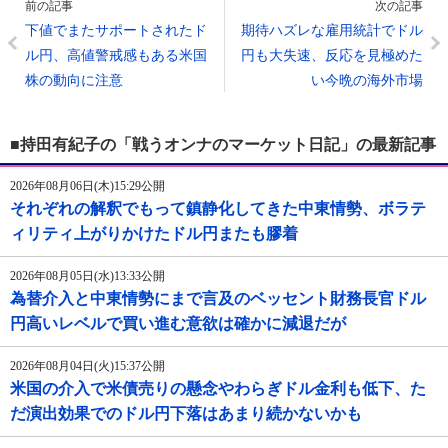
前の記事
次の記事
下値でまたサポートされたド
期待ハズレな雇用統計でドル
ル円、高値警戒感もある米国
円も大失速、反応を見極めた
株の動向に注意
い今晩の海外市場
■持田有紀子の「戦うオンナのマーケット日記」の最新記事
2026年08月06日(木)15:29公開
それぞれの解釈でもって鎮静化してきた中東情勢、ボラテ
ィリティ上がりかけたドル円またも膠着
2026年08月05日(水)13:33公開
為替介入と中東情勢にまで言及のベッセント財務長官ドル
円高いレベルで買い進む意欲は確かに減退だが
2026年08月04日(火)15:37公開
米国の介入で米債売りの懸念やわらぎドル金利も低下、た
だ演出効果でのドル円下落はあまり続かないかも