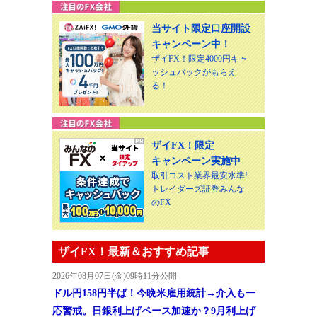
当サイト限定口座開設
キャンペーン中！
ザイFX！限定4000円キャ
ッシュバックがもらえ
る！
ザイFX！限定
キャンペーン実施中
取引コスト業界最安水準!
トレイダーズ証券みんな
のFX
ザイFX！最新＆おすすめ記事
2026年08月07日(金)09時11分公開
ドル円158円半ば！今晩米雇用統計→介入も一
応警戒。日銀利上げペース加速か？9月利上げ