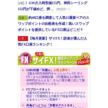
ンに！ GW介入時安値155円、神田シーリング
152円が下値めど、押…
（西原宏一）
約40口座を調査して人気12通貨ペアのス
注目！
ワップポイントの比較表を作成！高いスワップ
ポイントを提供しているFX口座はどこだ？
【毎月更新】ザイFX！読者が選んだ人
人気！
気FX口座ランキング！
GMO外貨「外貨ex」
人気上昇中！
【最大100万4000円キャッシュバック】ザイ
FX！から口座開設後、1万通貨以上の取引で
4000円がもらえる！ さらに取引量に応じて最
大100万円のチャンスも！
FXブロードネット
【最大6万3000円キャッシュバック】当サイト
限定！1万通貨以上の取引で現金3000円がもら
えるキャンペーン実施中！
外為どっとコム「外貨ネクストネオ」