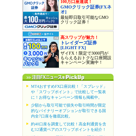
100万口座達成！
GMOクリック証券[FXネ
オ]
最短即日取引可能なGMO
クリック証券！
高スワップが魅力！
トレイダーズ証券
[LIGHT FX]
ザイFX！限定で3000円が
もらえるおトクな口座開設
キャンペーン実施中！
MT4おすすめFX口座比較！「スプレッド」
や「スワップポイント」で比較して一覧表
に！お得なキャンペーン情報も掲載中。
少額から取引可能で損失や取引時間が限定
的なバイナリーオプションが取引できる国
内全7口座を徹底比較。
約40口座を調査して比較！高金利通貨を含
む12通貨ペアのスワップポイントを紹介！