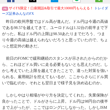
ザイFX限定！口座開設&取引で最大10000円もらえる！
トレイダ
ーズ証券みんなのFX
昨日の欧州序盤ではドル高が進んだ。ドル円は今週の高値
である98.57を越えてきて、ユーロドルは1.32台の前半まで下
がった。私はドル円の上限は98.50あたりまでだろう、つま
り今週の高値は越えられないだろうと思っていたので、ちょ
っと想定外の動きだ。
前日のFOMCで緩和継続のスタンスが示されたからのだか
ら、これほどドル買いに走る必要もないとも思えたのだ。し
かし考えていた上限を越えてきたことで、違った対策を強い
られる。雇用統計を控えてもいるが、ここからさらにドル買
いで臨むのか。それとも翌日まで様子見を決め込むのか。
しかしやはり相場がやり方を決定してくれた。失業保険が
良かったことで、ドルがさらに上昇。ドル円は98円台の後半
まで上がったが、ここではロングにしなかった。しかしISM