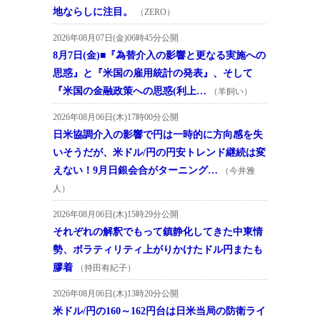
地ならしに注目。
（ZERO）
2026年08月07日(金)06時45分公開
8月7日(金)■『為替介入の影響と更なる実施への
思惑』と『米国の雇用統計の発表』、そして
『米国の金融政策への思惑(利上…
（羊飼い）
2026年08月06日(木)17時00分公開
日米協調介入の影響で円は一時的に方向感を失
いそうだが、米ドル/円の円安トレンド継続は変
えない！9月日銀会合がターニング…
（今井雅
人）
2026年08月06日(木)15時29分公開
それぞれの解釈でもって鎮静化してきた中東情
勢、ボラティリティ上がりかけたドル円またも
膠着
（持田有紀子）
2026年08月06日(木)13時20分公開
米ドル/円の160～162円台は日米当局の防衛ライ