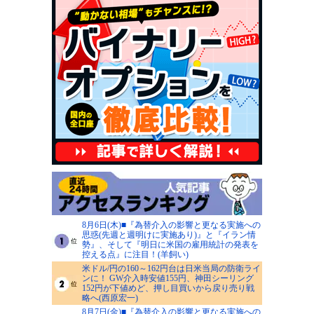
8月6日(木)■『為替介入の影響と更なる実施への
思惑(先週と週明けに実施あり)』と『イラン情
勢』、そして『明日に米国の雇用統計の発表を
控える点』に注目！(羊飼い)
米ドル/円の160～162円台は日米当局の防衛ライ
ンに！ GW介入時安値155円、神田シーリング
152円が下値めど、押し目買いから戻り売り戦
略へ(西原宏一)
8月7日(金)■『為替介入の影響と更なる実施への