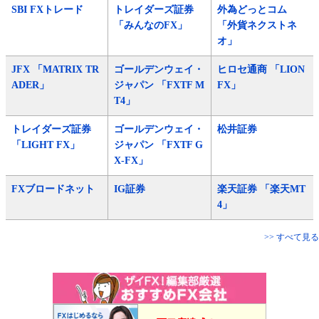
SBI FXトレード
トレイダーズ証券
外為どっとコム
「みんなのFX」
「外貨ネクストネ
オ」
JFX 「MATRIX TR
ゴールデンウェイ・
ヒロセ通商 「LION
ADER」
ジャパン 「FXTF M
FX」
T4」
トレイダーズ証券
ゴールデンウェイ・
松井証券
「LIGHT FX」
ジャパン 「FXTF G
X-FX」
FXブロードネット
IG証券
楽天証券 「楽天MT
4」
>> すべて見る