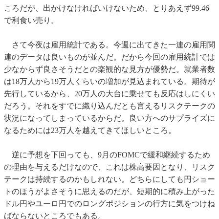
ころだが、出かけなければいけないため、とりあえず99.46
で利食い売り。
さて今夜は雇用統計である。今週に出てきた一連の雇用関
連のデータは良いものが並んだ。だから今回の雇用統計では
少なからず良さそうだとの楽観的な見方が優勢だ。就業者数
は18万人から19万人くらいの増加が見込まれている。期待が
先行しているから、20万人の大台に乗せても反応はしにくい
だろう。それをすでに織り込んだとも言えるリスクテークの
状況になってしまっているからだ。良い方へのサプライズに
なるためには23万人を越えてきてほしいところ。
逆に予想を下回っても、9月のFOMCで緩和継続するため
の理由を与えるだけなので、これは株高要因となり、リスク
テークは持続するのかもしれない。どちらにしても円ショー
トのほうがよさそうに思えるのだが、短期的に積み上がった
ドル円やユーロ円でのロングポジションの行方に気をつけね
ばならないところでもある。