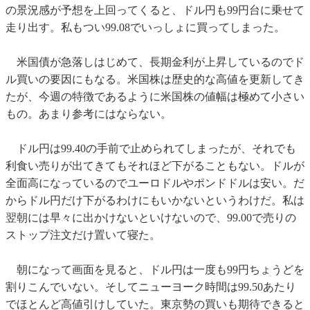
の景況感が予想を上回ってくると、ドル円も99円台に乗せて
走り出す。私もつい99.08でいっしょに買ってしまった。
米国債が急落しはじめて、長期金利が上昇しているのでド
ル買いの要因にもなる。米国株は歴史的な高値を更新してき
たが、今週の特徴であるように米国株の値幅は極めて小さい
もの。あまり参考にはならない。
ドル円は99.40の手前で止められてしまったが、それでも
利食い売りが出てきてもそれほど下がることもない。ドルが
全面高になっているのでユーロドルやポンドドルは安い。だ
からドル円だけ下がるわけにもいかないというわけだ。私は
翌朝には早々に出かけないといけないので、99.00で売りの
ストップ注文だけ置いて寝た。
朝になって画面を見ると、ドル円は一度も99円ちょうどを
割りこんでいない。そしてニューヨーク時間は99.50あたり
でほとんど高値引けしていた。東京勢の買いも期待できると