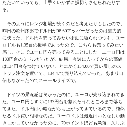
たたいていっても、上手くいかずに損切りさせられたりす
る。
そのようにレンジ相場が続くのだと考えたりもしたので、
昨日の欧州序盤でドル円が98.60アッパーだったのは魅力的
に映った。ドル円を売ってみたい衝動に駆られつつも、ユー
ロドルも1.35台の後半であったので、こちらも売ってみたい
感じ。そこでユーロ円を売ってみることにした。ユーロ円は
133円台のミドルだったが、結局、今週に入ってからの高値
は134円台をつけていない。とにかく134.00で買い戻しのス
トップ注文を置いて、134.47で売り込んでいった。あまり自
信もなかったのでスモールサイズで。
ドイツの景況感は良かったのに、ユーロが売り込まれてき
た。ユーロ円もすぐに133円台を割れそうなところまで落ち
てきた。ドル円は小幅ながらも上がってきているので、純然
たるドル買い相場なのだ。ユーロドルは最近はおとなしい動
きしかしていなかったのに、70ポイントほども急落。久しぶ