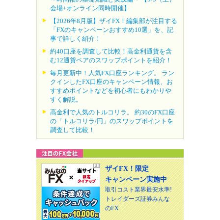
会場+オンライン同時開催】
【2026年8月版】ザイFX！編集部が注目する
「FXのキャンペーンおすすめ10選」を、記
事で詳しく紹介！
約40口座を調査して比較！高金利通貨を含
む12通貨ペアのスワップポイントを紹介！
毎月更新中！人気FX口座ランキング。 ラン
クインしたFX口座のキャンペーン情報、お
すすめポイントなどを初心者にもわかりや
すく解説。
高金利で人気のトルコリラ。 約30のFX口座
の「トルコリラ/円」のスワップポイントを
調査して比較！
ザイFX！限定
キャンペーン実施中
取引コスト業界最安水準!
トレイダーズ証券みんな
のFX