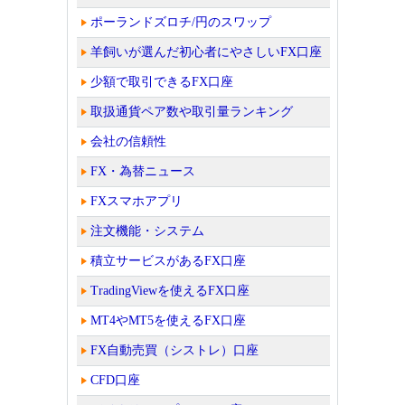
ポーランドズロチ/円のスワップ
羊飼いが選んだ初心者にやさしいFX口座
少額で取引できるFX口座
取扱通貨ペア数や取引量ランキング
会社の信頼性
FX・為替ニュース
FXスマホアプリ
注文機能・システム
積立サービスがあるFX口座
TradingViewを使えるFX口座
MT4やMT5を使えるFX口座
FX自動売買（シストレ）口座
CFD口座