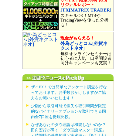
ザイFX！限定5000円&オ
リジナルレポート
JFX[MATRIX TRADER]
スキャルOK！MT4や
TradingViewを使った分析
も！
現金がもらえる！
外為どっとコム[外貨ネ
クストネオ]
無料オンラインセミナーは
初心者に人気！口座開設者
向けキャンペーンも充実！
ザイFX！では簡単なアンケート調査を行な
っております。お手数おかけしますがご協
力をお願いいたします！
少額から取引可能で損失や取引時間が限定
的なバイナリーオプションが取引できる国
内全7口座を徹底比較。
なぜあなたのダウ理論は機能しないのか？
田向宏行が導く「ダウ理論マスター講座」
～時間軸の基礎知識と実践編～ 【9/5（土）