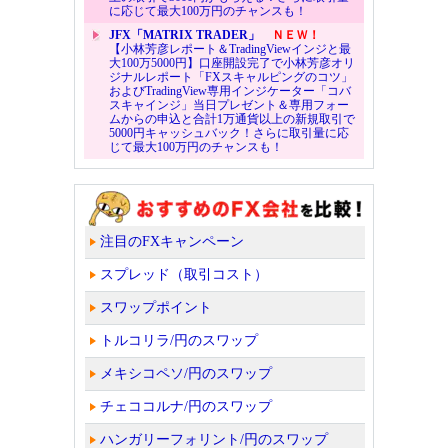
に応じて最大100万円のチャンスも！
JFX「MATRIX TRADER」
ＮＥＷ！
【小林芳彦レポート＆TradingViewインジと最
大100万5000円】口座開設完了で小林芳彦オリ
ジナルレポート「FXスキャルピングのコツ」
およびTradingView専用インジケーター「コバ
スキャインジ」当日プレゼント＆専用フォー
ムからの申込と合計1万通貨以上の新規取引で
5000円キャッシュバック！さらに取引量に応
じて最大100万円のチャンスも！
注目のFXキャンペーン
スプレッド（取引コスト）
スワップポイント
トルコリラ/円のスワップ
メキシコペソ/円のスワップ
チェココルナ/円のスワップ
ハンガリーフォリント/円のスワップ