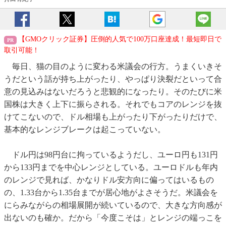
【GMOクリック証券】圧倒的人気で100万口座達成！最短即日で
取引可能！
毎日、猫の目のように変わる米議会の行方。うまくいきそ
うだという話が持ち上がったり、やっぱり決裂だといって合
意の見込みはないだろうと悲観的になったり。そのたびに米
国株は大きく上下に振らされる。それでもコアのレンジを抜
けてこないので、ドル相場も上がったり下がったりだけで、
基本的なレンジブレークは起こっていない。
ドル円は98円台に拘っているようだし、ユーロ円も131円
から133円までを中心レンジとしている。ユーロドルも年内
のレンジで見れば、かなりドル安方向に偏ってはいるもの
の、1.33台から1.35台までが居心地がよさそうだ。米議会を
にらみながらの相場展開が続いているので、大きな方向感が
出ないのも確か。だから「今度こそは」とレンジの端っこを