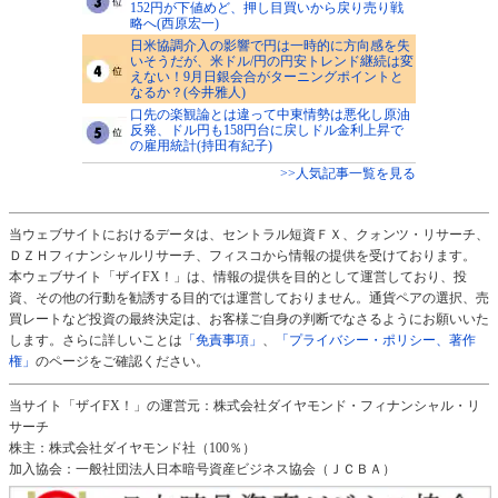
152円が下値めど、押し目買いから戻り売り戦
略へ(西原宏一)
日米協調介入の影響で円は一時的に方向感を失
いそうだが、米ドル/円の円安トレンド継続は変
えない！9月日銀会合がターニングポイントと
なるか？(今井雅人)
口先の楽観論とは違って中東情勢は悪化し原油
反発、ドル円も158円台に戻しドル金利上昇で
の雇用統計(持田有紀子)
>>人気記事一覧を見る
当ウェブサイトにおけるデータは、セントラル短資ＦＸ、クォンツ・リサーチ、
ＤＺＨフィナンシャルリサーチ、フィスコから情報の提供を受けております。
本ウェブサイト「ザイFX！」は、情報の提供を目的として運営しており、投
資、その他の行動を勧誘する目的では運営しておりません。通貨ペアの選択、売
買レートなど投資の最終決定は、お客様ご自身の判断でなさるようにお願いいた
します。さらに詳しいことは
「免責事項」
、
「プライバシー・ポリシー、著作
権」
のページをご確認ください。
当サイト「ザイFX！」の運営元：株式会社ダイヤモンド・フィナンシャル・リ
サーチ
株主：株式会社ダイヤモンド社（100％）
加入協会：一般社団法人日本暗号資産ビジネス協会（ＪＣＢＡ）