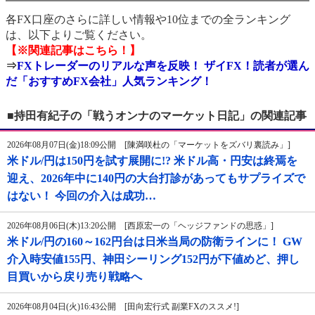
各FX口座のさらに詳しい情報や10位までの全ランキング
は、以下よりご覧ください。
【※関連記事はこちら！】
⇒
FXトレーダーのリアルな声を反映！ ザイFX！読者が選ん
だ「おすすめFX会社」人気ランキング！
■持田有紀子の「戦うオンナのマーケット日記」の関連記事
2026年08月07日(金)18:09公開 [陳満咲杜の「マーケットをズバリ裏読み」]
米ドル/円は150円を試す展開に!? 米ドル高・円安は終焉を
迎え、2026年中に140円の大台打診があってもサプライズで
はない！ 今回の介入は成功…
2026年08月06日(木)13:20公開 [西原宏一の「ヘッジファンドの思惑」]
米ドル/円の160～162円台は日米当局の防衛ラインに！ GW
介入時安値155円、神田シーリング152円が下値めど、押し
目買いから戻り売り戦略へ
2026年08月04日(火)16:43公開 [田向宏行式 副業FXのススメ!]