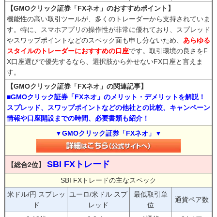
【GMOクリック証券「FXネオ」のおすすめポイント】
機能性の高い取引ツールが、多くのトレーダーから支持されていま
す。特に、スマホアプリの操作性が非常に優れており、スプレッド
やスワップポイントなどのスペック面も申し分ないため、
あらゆる
スタイルのトレーダーにおすすめの口座
です。取引環境の良さをF
X口座選びで優先するなら、選択肢から外せないFX口座と言えま
す。
【GMOクリック証券「FXネオ」の関連記事】
■GMOクリック証券「FXネオ」のメリット・デメリットを解説！
スプレッド、スワップポイントなどの他社との比較、キャンペーン
情報や口座開設までの時間、必要書類も紹介！
▼GMOクリック証券「FXネオ」▼
SBI FXトレード
【総合2位】
SBI FXトレードの主なスペック
米ドル/円 スプレッ
ユーロ/米ドル スプ
最低取引単
通貨ペア数
ド
レッド
位