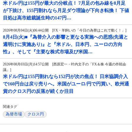
米ドル/円は155円が最大の分岐点！ 7月足の包み線を8月足
が下抜け、155円割れなら月足ダウ理論が下向き転換！ 下値
目処は高市総裁誕生時の147円…
2026年08月04日(火)06:44公開 [FX・羊飼いの「今日の為替はこれで動く！」]
8月4日(火)■『為替介入の影響と更なる実施への思惑(先週と
週明けに実施あり)』と『米ドル、日本円、ユーロの方向
性』、そして『主要な株式市場及び米国…
2026年08月03日(月)14:57公開 [西原宏一・叶内文子の「FX＆株 今週の作戦会
議」]
米ドル/円は155円割れなら152円が次の焦点！ 日米協調介入
で160円台は戻り売りへ。米国がユーロ/円で円買い、欧州通
貨のクロス円の反落が続くか注目
関連タグ
為替市場
クロス円