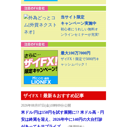
当サイト限定
キャンペーン実施中
初心者にうれしい無料オ
ンラインセミナーが充実!
最大100万7000円
ザイFX！限定で5000円キ
ャッシュバック！
ザイFX！最新＆おすすめ記事
2026年08月07日(金)18時09分公開
米ドル/円は150円を試す展開に!? 米ドル高・円
安は終焉を迎え、2026年中に140円の大台打診
があってもサプライズ…
（陳満咲杜）