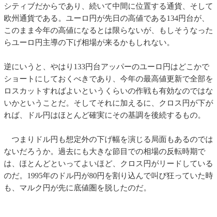
シティブだからであり、続いて中間に位置する通貨、そして
欧州通貨である。ユーロ円が先日の高値である134円台が、
このまま今年の高値になるとは限らないが、もしそうなった
らユーロ円主導の下げ相場が来るかもしれない。
逆にいうと、やはり133円台アッパーのユーロ円はどこかで
ショートにしておくべきであり、今年の最高値更新で全部を
ロスカットすればよいというくらいの作戦も有効なのではな
いかということだ。そしてそれに加えるに、クロス円が下が
れば、ドル円はほとんど確実にその基調を後続するもの。
つまりドル円も想定外の下げ幅を演じる局面もあるのでは
ないだろうか。過去にも大きな節目での相場の反転時期で
は、ほとんどといってよいほど、クロス円がリードしている
のだ。1995年のドル円が80円を割り込んで叫び狂っていた時
も、マルク円が先に底値圏を脱したのだ。