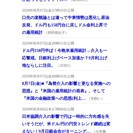
2026年08月07日(金)15時43分公開
口先の楽観論とは違って中東情勢は悪化し原油
反発、ドル円も158円台に戻しドル金利上昇で
の雇用統計
（持田有紀子）
2026年08月07日(金)09時11分公開
ドル円158円半ば！今晩米雇用統計→介入も一
応警戒。日銀利上げペース加速か？9月利上げ
地ならしに注目。
（ZERO）
2026年08月07日(金)06時45分公開
8月7日(金)■『為替介入の影響と更なる実施への
思惑』と『米国の雇用統計の発表』、そして
『米国の金融政策への思惑(利上…
（羊飼い）
2026年08月06日(木)17時00分公開
日米協調介入の影響で円は一時的に方向感を失
いそうだが、米ドル/円の円安トレンド継続は変
えない！9月日銀会合がターニング…
（今井雅