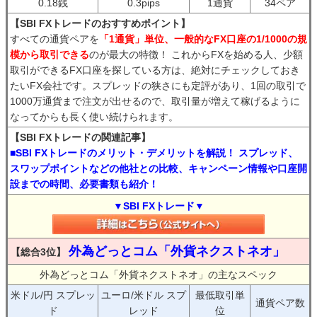
0.18銭
0.3pips
1通貨
34ペア
【SBI FXトレードのおすすめポイント】
すべての通貨ペアを
「1通貨」単位、一般的なFX口座の1/1000の規
模から取引できる
のが最大の特徴！ これからFXを始める人、少額
取引ができるFX口座を探している方は、絶対にチェックしておき
たいFX会社です。スプレッドの狭さにも定評があり、1回の取引で
1000万通貨まで注文が出せるので、取引量が増えて稼げるように
なってからも長く使い続けられます。
【SBI FXトレードの関連記事】
■SBI FXトレードのメリット・デメリットを解説！ スプレッド、
スワップポイントなどの他社との比較、キャンペーン情報や口座開
設までの時間、必要書類も紹介！
▼SBI FXトレード▼
外為どっとコム「外貨ネクストネオ」
【総合3位】
外為どっとコム「外貨ネクストネオ」の主なスペック
米ドル/円 スプレッ
ユーロ/米ドル スプ
最低取引単
通貨ペア数
ド
レッド
位