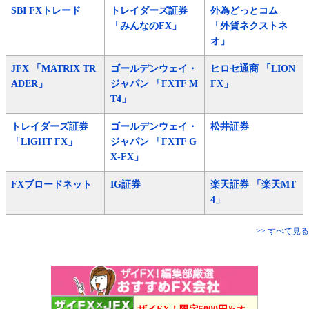
SBI FXトレード
トレイダーズ証券
外為どっとコム
「みんなのFX」
「外貨ネクストネ
オ」
JFX 「MATRIX TR
ゴールデンウェイ・
ヒロセ通商 「LION
ADER」
ジャパン 「FXTF M
FX」
T4」
トレイダーズ証券
ゴールデンウェイ・
松井証券
「LIGHT FX」
ジャパン 「FXTF G
X-FX」
FXブロードネット
IG証券
楽天証券 「楽天MT
4」
>> すべて見る