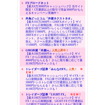
FXブロードネット
【最大6万3000円キャッシュバック】当サイト
限定！1万通貨以上の取引で現金3000円がもら
えるキャンペーン実施中！
外為どっとコム「外貨ネクストネオ」
【最大101万2000円＋1200FXポイント】ザイ
FX！から口座開設後、FX口座で1万通貨以上
の取引1回で5000円+らくらくFX積立1回以上定
期買付で3000円。さらにらくらくFX積立開設
200FXポイント＆定期買付1回以上で1000FXポ
イント。さらに取引量に応じて最大100万円に
加え、スクール受講と理解度テスト合格など
で1000円、CFD開設と取引で最大4000円！
GMO外貨「外貨ex」
人気上昇中！
【最大100万4000円キャッシュバック】ザイ
FX！から口座開設後、1万通貨以上の取引で
4000円がもらえる！ さらに取引量に応じて最
大100万円のチャンスも！
トレイダーズ証券「みんなのFX」
人気！
Ｎ
ＥＷ！
【最大101万円キャッシュバック】ザイFX！か
ら口座開設後、FX口座で5万通貨以上の取引で
5000円+シストレ口座で5万通貨以上の取引で
5000円がもらえる！ さらに取引量に応じて最
大100万円のチャンスも！
トレイダーズ証券「LIGHT FX」
ＮＥＷ！
【最大100万3000円キャッシュバック】ザイ
FX！から口座開設後、LIGHT FXで5万通貨以
上の取引で3000円がもらえる！さらに取引量