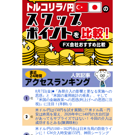
8月7日(金)■『為替介入の影響と更なる実施への
思惑』と『米国の雇用統計の発表』、そして
『米国の金融政策への思惑(利上げへの思惑に注
視)』に注目！(羊飼い)
米ドル/円は150円を試す展開に!? 米ドル高・円
安は終焉を迎え、2026年中に140円の大台打診
があってもサプライズではない！ 今回の介入は
成功するとみる(陳満咲杜)
米ドル/円の160～162円台は日米当局の防衛ライ
ンに！ GW介入時安値155円、神田シーリング