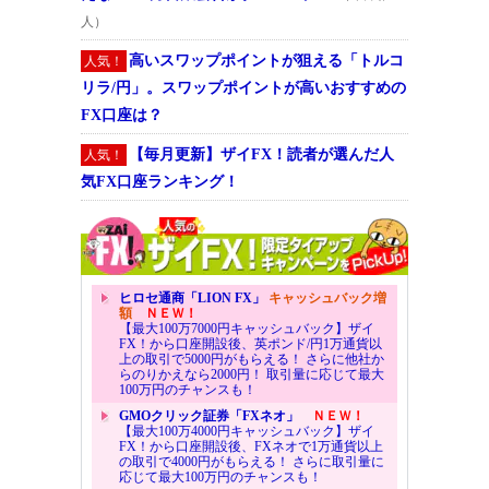
人）
高いスワップポイントが狙える「トルコ
人気！
リラ/円」。スワップポイントが高いおすすめの
FX口座は？
【毎月更新】ザイFX！読者が選んだ人
人気！
気FX口座ランキング！
ヒロセ通商「LION FX」
キャッシュバック増
額
ＮＥＷ！
【最大100万7000円キャッシュバック】ザイ
FX！から口座開設後、英ポンド/円1万通貨以
上の取引で5000円がもらえる！ さらに他社か
らのりかえなら2000円！ 取引量に応じて最大
100万円のチャンスも！
GMOクリック証券「FXネオ」
ＮＥＷ！
【最大100万4000円キャッシュバック】ザイ
FX！から口座開設後、FXネオで1万通貨以上
の取引で4000円がもらえる！ さらに取引量に
応じて最大100万円のチャンスも！