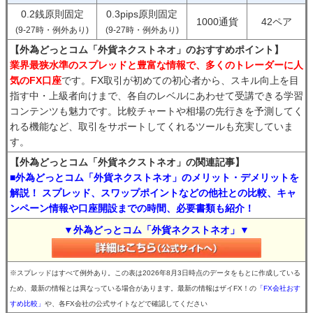
0.2銭原則固定
0.3pips原則固定
1000通貨
42ペア
(9-27時・例外あり)
(9-27時・例外あり)
【外為どっとコム「外貨ネクストネオ」のおすすめポイント】
業界最狭水準のスプレッドと豊富な情報で、多くのトレーダーに人
気のFX口座
です。FX取引が初めての初心者から、スキル向上を目
指す中・上級者向けまで、各自のレベルにあわせて受講できる学習
コンテンツも魅力です。比較チャートや相場の先行きを予測してく
れる機能など、取引をサポートしてくれるツールも充実していま
す。
【外為どっとコム「外貨ネクストネオ」の関連記事】
■外為どっとコム「外貨ネクストネオ」のメリット・デメリットを
解説！ スプレッド、スワップポイントなどの他社との比較、キャ
ンペーン情報や口座開設までの時間、必要書類も紹介！
▼外為どっとコム「外貨ネクストネオ」▼
※スプレッドはすべて例外あり。この表は2026年8月3日時点のデータをもとに作成している
ため、最新の情報とは異なっている場合があります。最新の情報はザイFX！の
「FX会社おす
すめ比較」
や、各FX会社の公式サイトなどで確認してください