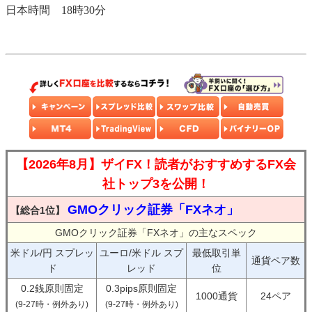
日本時間 18時30分
【2026年8月】ザイFX！読者がおすすめするFX会
社トップ3を公開！
GMOクリック証券「FXネオ」
【総合1位】
GMOクリック証券「FXネオ」の主なスペック
米ドル/円 スプレッ
ユーロ/米ドル スプ
最低取引単
通貨ペア数
ド
レッド
位
0.2銭原則固定
0.3pips原則固定
1000通貨
24ペア
(9-27時・例外あり)
(9-27時・例外あり)