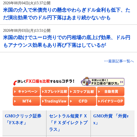
2026年08月04日(火)15:37公開
米国の介入で米債売りの懸念やわらぎドル金利も低下、た
だ演出効果でのドル円下落はあまり続かないかも
2026年08月03日(月)13:51公開
米国の助けでユーロ売りでの円相場の底上げ効果、ドル円
もアナウンス効果もあり再び下落はしているが
>>最新記事一覧へ
GMOクリック証券
セントラル短資ＦＸ
GMO外貨 「外貨e
「FXネオ」
「ＦＸダイレクトプ
x」
ラス」