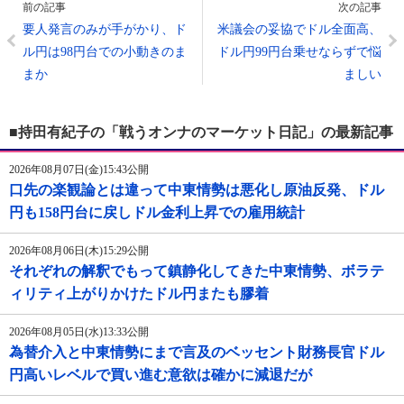
前の記事
次の記事
要人発言のみが手がかり、ド
米議会の妥協でドル全面高、
ル円は98円台での小動きのま
ドル円99円台乗せならずで悩
まか
ましい
■持田有紀子の「戦うオンナのマーケット日記」の最新記事
2026年08月07日(金)15:43公開
口先の楽観論とは違って中東情勢は悪化し原油反発、ドル
円も158円台に戻しドル金利上昇での雇用統計
2026年08月06日(木)15:29公開
それぞれの解釈でもって鎮静化してきた中東情勢、ボラテ
ィリティ上がりかけたドル円またも膠着
2026年08月05日(水)13:33公開
為替介入と中東情勢にまで言及のベッセント財務長官ドル
円高いレベルで買い進む意欲は確かに減退だが