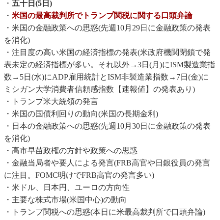
・
五十日(5日)
・
米国の最高裁判所でトランプ関税に関する口頭弁論
・米国の金融政策への思惑(先週10月29日に金融政策の発表
を消化)
・注目度の高い米国の経済指標の発表(米政府機関閉鎖で発
表未定の経済指標が多い。それ以外→3日(月)にISM製造業指
数→5日(水)にADP雇用統計とISM非製造業指数→7日(金)に
ミシガン大学消費者信頼感指数【速報値】の発表あり)
・トランプ米大統領の発言
・米国の国債利回りの動向(米国の長期金利)
・日本の金融政策への思惑(先週10月30日に金融政策の発表
を消化)
・高市早苗政権の方針や政策への思惑
・金融当局者や要人による発言(FRB高官や日銀役員の発言
に注目。FOMC明けでFRB高官の発言多い)
・米ドル、日本円、ユーロの方向性
・主要な株式市場(米国中心)の動向
・トランプ関税への思惑(本日に米最高裁判所で口頭弁論)