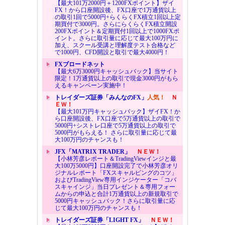
【最大101万2000円＋1200FXポイント】ザイ
FX！から口座開設後、FX口座で1万通貨以上
の取引1回で5000円+らくらくFX積立1回以上定
期買付で3000円。さらにらくらくFX積立開設
200FXポイント＆定期買付1回以上で1000FXポ
イント。さらに取引量に応じて最大100万円に
加え、スクール受講と理解度テスト合格など
で1000円、CFD開設と取引で最大4000円！
FXブロードネット
【最大6万3000円キャッシュバック】当サイト
限定！1万通貨以上の取引で現金3000円がもら
えるキャンペーン実施中！
トレイダーズ証券「みんなのFX」
人気！
Ｎ
ＥＷ！
【最大101万円キャッシュバック】ザイFX！か
ら口座開設後、FX口座で5万通貨以上の取引で
5000円+シストレ口座で5万通貨以上の取引で
5000円がもらえる！ さらに取引量に応じて最
大100万円のチャンスも！
JFX「MATRIX TRADER」
ＮＥＷ！
【小林芳彦レポート＆TradingViewインジと最
大100万5000円】口座開設完了で小林芳彦オリ
ジナルレポート「FXスキャルピングのコツ」
およびTradingView専用インジケーター「コバ
スキャインジ」当日プレゼント＆専用フォー
ムからの申込と合計1万通貨以上の新規取引で
5000円キャッシュバック！さらに取引量に応
じて最大100万円のチャンスも！
トレイダーズ証券「LIGHT FX」
ＮＥＷ！