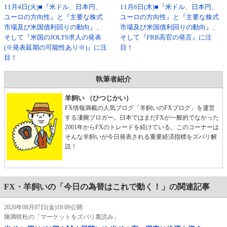
11月4日(火)■『米ドル、日本円、
11月6日(木)■『米ドル、日本円、
ユーロの方向性』と『主要な株式
ユーロの方向性』と『主要な株式
市場及び米国債利回りの動向』、
市場及び米国債利回りの動向』、
そして『米国のJOLTS求人の発表
そして『FRB高官の発言』に注
(※発表延期の可能性あり※)』に注
目！
目！
執筆者紹介
羊飼い （ひつじかい）
FX情報満載の人気ブログ「羊飼いのFXブログ」を運営
する凄腕ブロガー。日本ではまだFXが一般的でなかった
2001年からFXのトレードを続けている。このコーナーは
そんな羊飼いが今日発表される重要経済指標をズバリ解
説！
FX・羊飼いの「今日の為替はこれで動く！」の関連記事
2026年08月07日(金)18:09公開
陳満咲杜の「マーケットをズバリ裏読み」