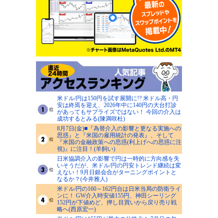
米ドル/円は150円を試す展開に!? 米ドル高・円
安は終焉を迎え、2026年中に140円の大台打診
があってもサプライズではない！ 今回の介入は
成功するとみる(陳満咲杜)
8月7日(金)■『為替介入の影響と更なる実施への
思惑』と『米国の雇用統計の発表』、そして
『米国の金融政策への思惑(利上げへの思惑に注
視)』に注目！(羊飼い)
日米協調介入の影響で円は一時的に方向感を失
いそうだが、米ドル/円の円安トレンド継続は変
えない！9月日銀会合がターニングポイントと
なるか？(今井雅人)
米ドル/円の160～162円台は日米当局の防衛ライ
ンに！ GW介入時安値155円、神田シーリング
152円が下値めど、押し目買いから戻り売り戦
略へ(西原宏一)