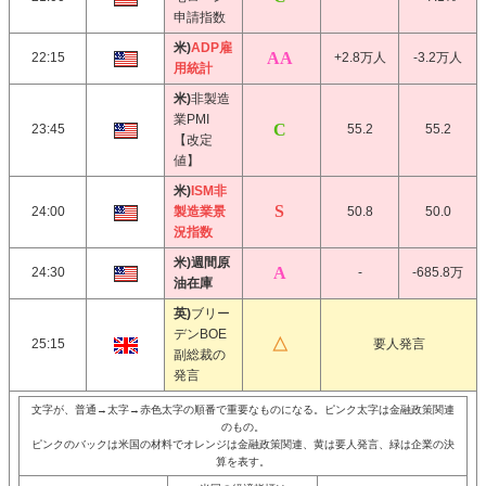
申請指数
米)
ADP雇
22:15
+2.8万人
-3.2万人
用統計
米)
非製造
業PMI
23:45
55.2
55.2
【改定
値】
米)
ISM非
24:00
製造業景
50.8
50.0
況指数
米)週間原
24:30
-
-685.8万
油在庫
英)
ブリー
デンBOE
25:15
要人発言
副総裁の
発言
文字が、普通→太字→赤色太字の順番で重要なものになる。ピンク太字は金融政策関連
のもの。
ピンクのバックは米国の材料でオレンジは金融政策関連、黄は要人発言、緑は企業の決
算を表す。