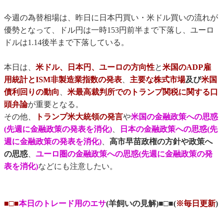
今週の為替相場は、昨日に日本円買い・米ドル買いの流れが
優勢となって、ドル円は一時153円前半まで下落し、ユーロ
ドルは1.14後半まで下落している。
本日は、
米ドル、日本円、ユーロの方向性
と
米国のADP雇
用統計とISM非製造業指数の発表
、
主要な株式市場
及び
米国
債利回りの動向
、
米最高裁判所でのトランプ関税に関する口
頭弁論
が重要となる。
その他、
トランプ米大統領の発言
や
米国の金融政策への思惑
(先週に金融政策の発表を消化)
、
日本の金融政策への思惑(先
週に金融政策の発表を消化)
、
高市早苗政権の方針や政策へ
の思惑
、
ユーロ圏の金融政策への思惑(先週に金融政策の発
表を消化)
などにも注意したい。
■□■
本日のトレード用のエサ
(羊飼いの見解)■□■(
※毎日更新
)