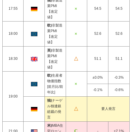
独)
非製造
業PMI
17:55
54.5
54.5
【改定
値】
欧)
非製造
業PMI
18:00
52.6
52.6
【改定
値】
英)
非製造
業PMI
18:30
51.1
51.1
【改定
値】
欧)
生産者
±0.0%
-0.3%
物価指数
[前月比/前
-0.1%
-0.6%
年比]
19:00
独)
ナーゲ
ル独連銀
要人発言
総裁の発
言
米)
MBA住
21:00
宅ローン
-
+7.1%