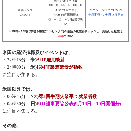
米国の経済指標は
SS→S→AA→A→BB→B
重要ランク
→Cの7段階で表記
当コンテンツについての
について
その他の経済指標は
免罪事項・ご利用上注意点
◎→○→△→×の4段階で表
記
※
15時～20時に市場予想値(コンセンサス)の最新の数値をチェックし、更新した数値は
赤字
で表記
米国の経済指標及びイベントは、
・22時15分：
米)
ADP雇用統計
・24時00分：
米)
ISM非製造業景況指数
に注目が集まる。
米国以外では、
・06時45分：
NZ)
第3四半期失業率
＆
就業者数
・08時50分：
日)
BOJ議事要旨公表(9月18日・19日開催分)
に注目が集まる。
その他、