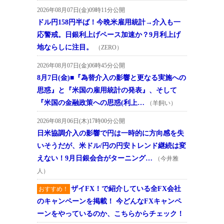
2026年08月07日(金)09時11分公開
ドル円158円半ば！今晩米雇用統計→介入も一
応警戒。日銀利上げペース加速か？9月利上げ
地ならしに注目。
（ZERO）
2026年08月07日(金)06時45分公開
8月7日(金)■『為替介入の影響と更なる実施への
思惑』と『米国の雇用統計の発表』、そして
『米国の金融政策への思惑(利上…
（羊飼い）
2026年08月06日(木)17時00分公開
日米協調介入の影響で円は一時的に方向感を失
いそうだが、米ドル/円の円安トレンド継続は変
えない！9月日銀会合がターニング…
（今井雅
人）
ザイFX！で紹介している全FX会社
おすすめ！
のキャンペーンを掲載！ 今どんなFXキャンペ
ーンをやっているのか、こちらからチェック！