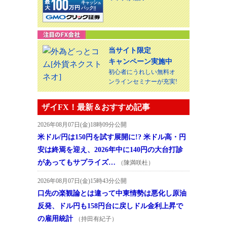
当サイト限定
キャンペーン実施中
初心者にうれしい無料オ
ンラインセミナーが充実!
ザイFX！最新＆おすすめ記事
2026年08月07日(金)18時09分公開
米ドル/円は150円を試す展開に!? 米ドル高・円
安は終焉を迎え、2026年中に140円の大台打診
があってもサプライズ…
（陳満咲杜）
2026年08月07日(金)15時43分公開
口先の楽観論とは違って中東情勢は悪化し原油
反発、ドル円も158円台に戻しドル金利上昇で
の雇用統計
（持田有紀子）