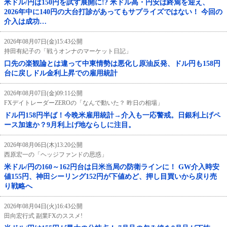
米ドル/円は150円を試す展開に!? 米ドル高・円安は終焉を迎え、
2026年中に140円の大台打診があってもサプライズではない！ 今回の
介入は成功…
2026年08月07日(金)15:43公開
持田有紀子の「戦うオンナのマーケット日記」
口先の楽観論とは違って中東情勢は悪化し原油反発、ドル円も158円
台に戻しドル金利上昇での雇用統計
2026年08月07日(金)09:11公開
FXデイトレーダーZEROの「なんで動いた？ 昨日の相場」
ドル円158円半ば！今晩米雇用統計→介入も一応警戒。日銀利上げペ
ース加速か？9月利上げ地ならしに注目。
2026年08月06日(木)13:20公開
西原宏一の「ヘッジファンドの思惑」
米ドル/円の160～162円台は日米当局の防衛ラインに！ GW介入時安
値155円、神田シーリング152円が下値めど、押し目買いから戻り売
り戦略へ
2026年08月04日(火)16:43公開
田向宏行式 副業FXのススメ!