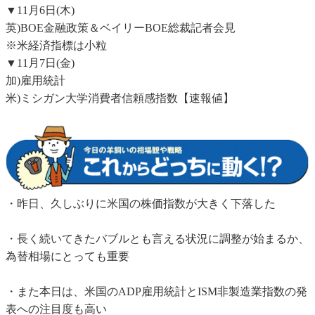
▼11月6日(木)
英)BOE金融政策＆ベイリーBOE総裁記者会見
※米経済指標は小粒
▼11月7日(金)
加)雇用統計
米)ミシガン大学消費者信頼感指数【速報値】
・昨日、久しぶりに米国の株価指数が大きく下落した
・長く続いてきたバブルとも言える状況に調整が始まるか、
為替相場にとっても重要
・また本日は、米国のADP雇用統計とISM非製造業指数の発
表への注目度も高い