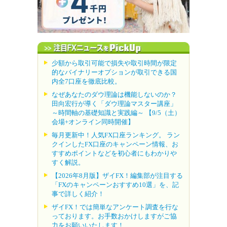
少額から取引可能で損失や取引時間が限定
的なバイナリーオプションが取引できる国
内全7口座を徹底比較。
なぜあなたのダウ理論は機能しないのか？
田向宏行が導く「ダウ理論マスター講座」
～時間軸の基礎知識と実践編～ 【9/5（土）
会場+オンライン同時開催】
毎月更新中！人気FX口座ランキング。 ラン
クインしたFX口座のキャンペーン情報、お
すすめポイントなどを初心者にもわかりや
すく解説。
【2026年8月版】ザイFX！編集部が注目する
「FXのキャンペーンおすすめ10選」を、記
事で詳しく紹介！
ザイFX！では簡単なアンケート調査を行な
っております。お手数おかけしますがご協
力をお願いいたします！