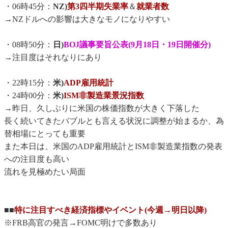
・06時45分：
NZ)
第3四半期失業率
＆
就業者数
→NZドルへの影響は大きなモノになりやすい
・08時50分：
日)
BOJ議事要旨公表(9月18日・19日開催分)
→注目度はそれなりにあり
・22時15分：
米)
ADP雇用統計
・24時00分：
米)
ISM非製造業景況指数
→昨日、久しぶりに米国の株価指数が大きく下落した
長く続いてきたバブルとも言える状況に調整が始まるか、為
替相場にとっても重要
また本日は、米国のADP雇用統計とISM非製造業指数の発表
への注目度も高い
流れを見極めたい局面
■■
特に注目すべき経済指標やイベント(今週→明日以降)
※FRB高官の発言→FOMC明けで多数あり