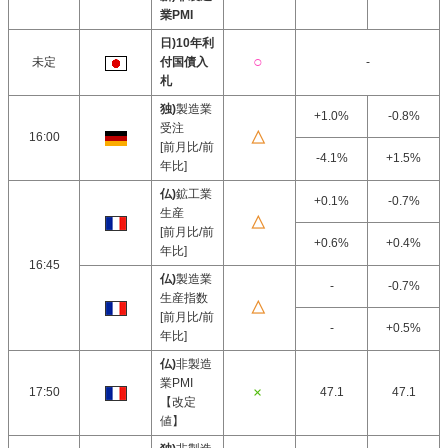
業PMI
日)10年利
未定
付国債入
-
札
独)
製造業
+1.0%
-0.8%
受注
16:00
[前月比/前
-4.1%
+1.5%
年比]
仏)
鉱工業
+0.1%
-0.7%
生産
[前月比/前
+0.6%
+0.4%
年比]
16:45
仏)
製造業
-
-0.7%
生産指数
[前月比/前
-
+0.5%
年比]
仏)
非製造
業PMI
17:50
47.1
47.1
【改定
値】