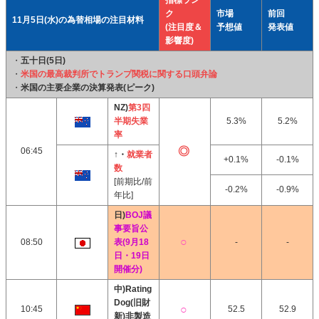
指標ラン
ク
市場
前回
11月5日(水)の為替相場の注目材料
(注目度＆
予想値
発表値
影響度)
・
五十日(5日)
・
米国の最高裁判所でトランプ関税に関する口頭弁論
・
米国の主要企業の決算発表(ピーク)
NZ)
第3四
半期失業
5.3%
5.2%
率
06:45
↑・
就業者
+0.1%
-0.1%
数
[前期比/前
-0.2%
-0.9%
年比]
日)
BOJ議
事要旨公
08:50
表(9月18
-
-
日・19日
開催分)
中)Rating
Dog(旧財
10:45
52.5
52.9
新)非製造