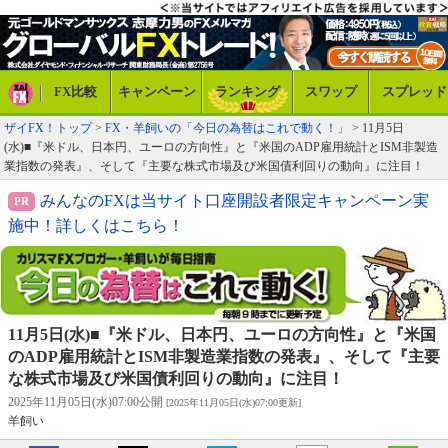
FX比較
キャンペーン
ランキング
スワップ
スプレッド
ザイFX！トップ
>
FX・羊飼いの「今日の為替はこれで動く！」
> 11月5日
(水)■『米ドル、日本円、ユーロの方向性』と『米国のADP雇用統計とISM非製造
業指数の発表』、そして『主要な株式市場及び米国債利回りの動向』に注目！
みんなのFXは当サイト口座開設者限定キャンペーン実
施中！詳しくはこちら！
11月5日(水)■『米ドル、日本円、ユーロの方向性』と『米国
のADP雇用統計とISM非製造業指数の発表』、そして『主要
な株式市場及び米国債利回りの動向』に注目！
2025年11月05日(水)07:00公開
[2025年11月05日(水)07:00更新]
羊飼い