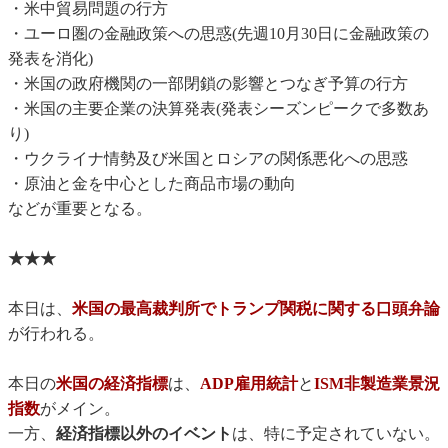
・米中貿易問題の行方
・ユーロ圏の金融政策への思惑(先週10月30日に金融政策の
発表を消化)
・米国の政府機関の一部閉鎖の影響とつなぎ予算の行方
・米国の主要企業の決算発表(発表シーズンピークで多数あ
り)
・ウクライナ情勢及び米国とロシアの関係悪化への思惑
・原油と金を中心とした商品市場の動向
などが重要となる。
★★★
本日は、
米国の最高裁判所でトランプ関税に関する口頭弁論
が行われる。
本日の
米国の経済指標
は、
ADP雇用統計
と
ISM非製造業景況
指数
がメイン。
一方、
経済指標以外のイベント
は、特に予定されていない。