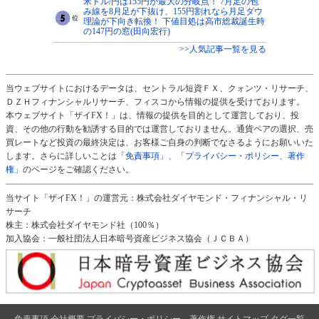
米ドル/円は155円が最大の分岐点！ 7月足の包
み線を8月足が下抜け、155円割れなら月足ダウ
理論が下向き転換！ 下値目処は高市総裁誕生時
の147円の窓(田向宏行)
>>人気記事一覧を見る
当ウェブサイトにおけるデータは、セントラル短資ＦＸ、クォンツ・リサーチ、
ＤＺＨフィナンシャルリサーチ、フィスコから情報の提供を受けております。
本ウェブサイト「ザイFX！」は、情報の提供を目的として運営しており、投
資、その他の行動を勧誘する目的では運営しておりません。通貨ペアの選択、売
買レートなど投資の最終決定は、お客様ご自身の判断でなさるようにお願いいた
します。さらに詳しいことは
「免責事項」
、
「プライバシー・ポリシー、著作
権」
のページをご確認ください。
当サイト「ザイFX！」の運営元：株式会社ダイヤモンド・フィナンシャル・リ
サーチ
株主：株式会社ダイヤモンド社（100％）
加入協会：一般社団法人日本暗号資産ビジネス協会（ＪＣＢＡ）
免責事項
会社概要
プライバシー・ポリシー、著作権
サイトマップ
タグ一覧