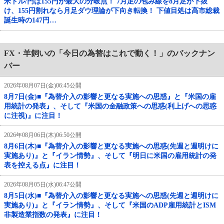
米ドル/円は155円が最大の分岐点！ 7月足の包み線を8月足が下抜
け、155円割れなら月足ダウ理論が下向き転換！ 下値目処は高市総裁
誕生時の147円…
FX・羊飼いの「今日の為替はこれで動く！」のバックナン
バー
2026年08月07日(金)06:45公開
8月7日(金)■『為替介入の影響と更なる実施への思惑』と『米国の雇
用統計の発表』、そして『米国の金融政策への思惑(利上げへの思惑
に注視)』に注目！
2026年08月06日(木)06:50公開
8月6日(木)■『為替介入の影響と更なる実施への思惑(先週と週明けに
実施あり)』と『イラン情勢』、そして『明日に米国の雇用統計の発
表を控える点』に注目！
2026年08月05日(水)06:47公開
8月5日(水)■『為替介入の影響と更なる実施への思惑(先週と週明けに
実施あり)』と『イラン情勢』、そして『米国のADP雇用統計とISM
非製造業指数の発表』に注目！