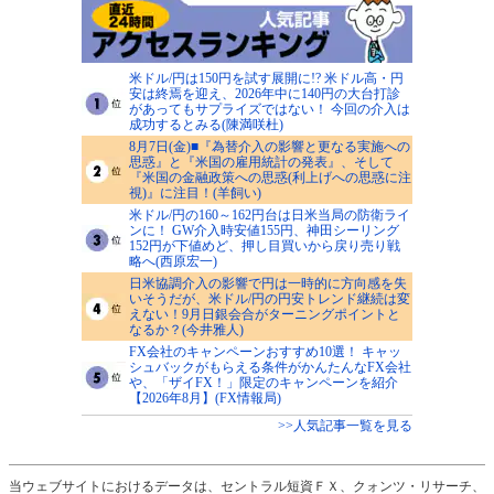
米ドル/円は150円を試す展開に!? 米ドル高・円
安は終焉を迎え、2026年中に140円の大台打診
があってもサプライズではない！ 今回の介入は
成功するとみる(陳満咲杜)
8月7日(金)■『為替介入の影響と更なる実施への
思惑』と『米国の雇用統計の発表』、そして
『米国の金融政策への思惑(利上げへの思惑に注
視)』に注目！(羊飼い)
米ドル/円の160～162円台は日米当局の防衛ライ
ンに！ GW介入時安値155円、神田シーリング
152円が下値めど、押し目買いから戻り売り戦
略へ(西原宏一)
日米協調介入の影響で円は一時的に方向感を失
いそうだが、米ドル/円の円安トレンド継続は変
えない！9月日銀会合がターニングポイントと
なるか？(今井雅人)
FX会社のキャンペーンおすすめ10選！ キャッ
シュバックがもらえる条件がかんたんなFX会社
や、「ザイFX！」限定のキャンペーンを紹介
【2026年8月】(FX情報局)
>>人気記事一覧を見る
当ウェブサイトにおけるデータは、セントラル短資ＦＸ、クォンツ・リサーチ、