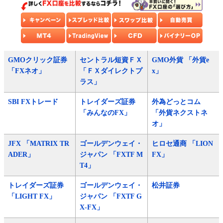
GMOクリック証券
セントラル短資ＦＸ
GMO外貨 「外貨e
「FXネオ」
「ＦＸダイレクトプ
x」
ラス」
SBI FXトレード
トレイダーズ証券
外為どっとコム
「みんなのFX」
「外貨ネクストネ
オ」
JFX 「MATRIX TR
ゴールデンウェイ・
ヒロセ通商 「LION
ADER」
ジャパン 「FXTF M
FX」
T4」
トレイダーズ証券
ゴールデンウェイ・
松井証券
「LIGHT FX」
ジャパン 「FXTF G
X-FX」