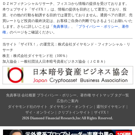
ＤＺＨフィナンシャルリサーチ、フィスコから情報の提供を受けております。
本ウェブサイト「ザイFX！」は、情報の提供を目的として運営しており、投
資、その他の行動を勧誘する目的では運営しておりません。通貨ペアの選択、売
買レートなど投資の最終決定は、お客様ご自身の判断でなさるようにお願いいた
します。さらに詳しいことは
「免責事項」
、
「プライバシー・ポリシー、著作
権」
のページをご確認ください。
当サイト「ザイFX！」の運営元：株式会社ダイヤモンド・フィナンシャル・リ
サーチ
株主：株式会社ダイヤモンド社（100％）
加入協会：一般社団法人日本暗号資産ビジネス協会（ＪＣＢＡ）
免責事項
会社概要
プライバシー・ポリシー、著作権
サイトマップ
タグ一覧
広告のご案内
ダイヤモンド社のサイト
ダイヤモンド・オンライン
|
週刊ダイヤモンド
|
ザイ・オンライン
|
クリプトインサイト
|
ザイFX！
2026 Diamond Financial Research,Inc All Rights Reserved.