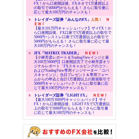
FX！から口座開設後、FXネオで1万通貨以上
の取引で4000円がもらえる！ さらに取引量に
応じて最大100万円のチャンスも！
トレイダーズ証券「みんなのFX」
人気！
Ｎ
ＥＷ！
【最大101万円キャッシュバック】ザイFX！か
ら口座開設後、FX口座で5万通貨以上の取引で
5000円+シストレ口座で5万通貨以上の取引で
5000円がもらえる！ さらに取引量に応じて最
大100万円のチャンスも！
JFX「MATRIX TRADER」
ＮＥＷ！
【小林芳彦レポート＆TradingViewインジと最
大100万5000円】口座開設完了で小林芳彦オリ
ジナルレポート「FXスキャルピングのコツ」
およびTradingView専用インジケーター「コバ
スキャインジ」当日プレゼント＆専用フォー
ムからの申込と合計1万通貨以上の新規取引で
5000円キャッシュバック！さらに取引量に応
じて最大100万円のチャンスも！
トレイダーズ証券「LIGHT FX」
ＮＥＷ！
【最大100万3000円キャッシュバック】ザイ
FX！から口座開設後、LIGHT FXで5万通貨以
上の取引で3000円がもらえる！さらに取引量
に応じて最大100万円のチャンスも！