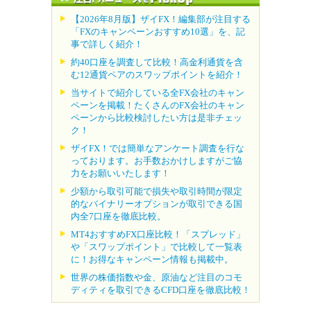
【2026年8月版】ザイFX！編集部が注目する
「FXのキャンペーンおすすめ10選」を、記
事で詳しく紹介！
約40口座を調査して比較！高金利通貨を含
む12通貨ペアのスワップポイントを紹介！
当サイトで紹介している全FX会社のキャン
ペーンを掲載！たくさんのFX会社のキャン
ペーンから比較検討したい方は是非チェッ
ク！
ザイFX！では簡単なアンケート調査を行な
っております。お手数おかけしますがご協
力をお願いいたします！
少額から取引可能で損失や取引時間が限定
的なバイナリーオプションが取引できる国
内全7口座を徹底比較。
MT4おすすめFX口座比較！「スプレッド」
や「スワップポイント」で比較して一覧表
に！お得なキャンペーン情報も掲載中。
世界の株価指数や金、原油など注目のコモ
ディティを取引できるCFD口座を徹底比較！