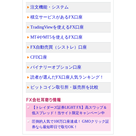
注文機能・システム
積立サービスがあるFX口座
TradingViewを使えるFX口座
MT4やMT5を使えるFX口座
FX自動売買（シストレ）口座
CFD口座
バイナリーオプション口座
読者が選んだFX口座人気ランキング！
ビットコイン取引所・販売所を比較
【トレイダーズ証券LIGHT FX】高スワップ＆
低スプレッド！当サイト限定キャンペーン中
圧倒的人気で100万口座達成！ GMOクリック証
券なら最短即日で取引OK！