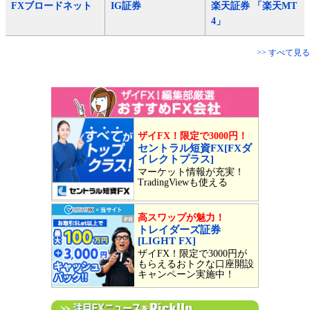
FXブロードネット
IG証券
楽天証券 「楽天MT
4」
>> すべて見る
ザイFX！限定で3000円！
セントラル短資FX[FXダ
イレクトプラス]
マーケット情報が充実！
TradingViewも使える
高スワップが魅力！
トレイダーズ証券
[LIGHT FX]
ザイFX！限定で3000円が
もらえるおトクな口座開設
キャンペーン実施中！