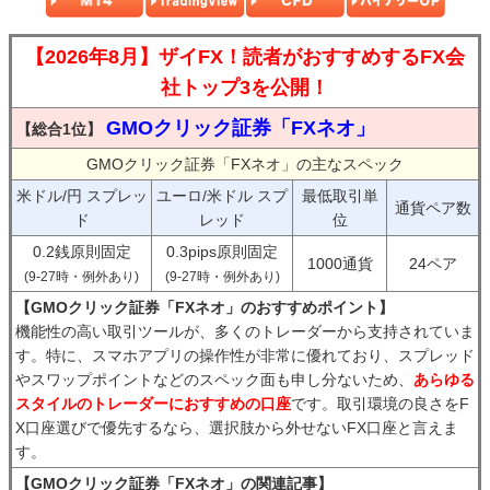
【2026年8月】ザイFX！読者がおすすめするFX会
社トップ3を公開！
GMOクリック証券「FXネオ」
【総合1位】
GMOクリック証券「FXネオ」の主なスペック
米ドル/円 スプレッ
ユーロ/米ドル スプ
最低取引単
通貨ペア数
ド
レッド
位
0.2銭原則固定
0.3pips原則固定
1000通貨
24ペア
(9-27時・例外あり)
(9-27時・例外あり)
【GMOクリック証券「FXネオ」のおすすめポイント】
機能性の高い取引ツールが、多くのトレーダーから支持されていま
す。特に、スマホアプリの操作性が非常に優れており、スプレッド
やスワップポイントなどのスペック面も申し分ないため、
あらゆる
スタイルのトレーダーにおすすめの口座
です。取引環境の良さをF
X口座選びで優先するなら、選択肢から外せないFX口座と言えま
す。
【GMOクリック証券「FXネオ」の関連記事】