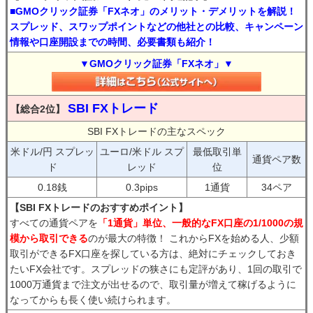
■GMOクリック証券「FXネオ」のメリット・デメリットを解説！
スプレッド、スワップポイントなどの他社との比較、キャンペーン
情報や口座開設までの時間、必要書類も紹介！
▼GMOクリック証券「FXネオ」▼
SBI FXトレード
【総合2位】
SBI FXトレードの主なスペック
米ドル/円 スプレッ
ユーロ/米ドル スプ
最低取引単
通貨ペア数
ド
レッド
位
0.18銭
0.3pips
1通貨
34ペア
【SBI FXトレードのおすすめポイント】
すべての通貨ペアを
「1通貨」単位、一般的なFX口座の1/1000の規
模から取引できる
のが最大の特徴！ これからFXを始める人、少額
取引ができるFX口座を探している方は、絶対にチェックしておき
たいFX会社です。スプレッドの狭さにも定評があり、1回の取引で
1000万通貨まで注文が出せるので、取引量が増えて稼げるように
なってからも長く使い続けられます。