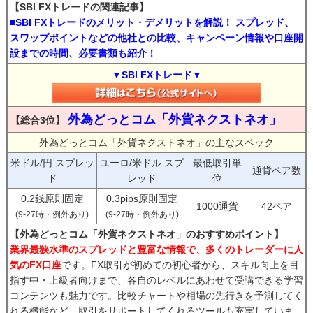
【SBI FXトレードの関連記事】
■SBI FXトレードのメリット・デメリットを解説！ スプレッド、
スワップポイントなどの他社との比較、キャンペーン情報や口座開
設までの時間、必要書類も紹介！
▼SBI FXトレード▼
外為どっとコム「外貨ネクストネオ」
【総合3位】
外為どっとコム「外貨ネクストネオ」の主なスペック
米ドル/円 スプレッ
ユーロ/米ドル スプ
最低取引単
通貨ペア数
ド
レッド
位
0.2銭原則固定
0.3pips原則固定
1000通貨
42ペア
(9-27時・例外あり)
(9-27時・例外あり)
【外為どっとコム「外貨ネクストネオ」のおすすめポイント】
業界最狭水準のスプレッドと豊富な情報で、多くのトレーダーに人
気のFX口座
です。FX取引が初めての初心者から、スキル向上を目
指す中・上級者向けまで、各自のレベルにあわせて受講できる学習
コンテンツも魅力です。比較チャートや相場の先行きを予測してく
れる機能など、取引をサポートしてくれるツールも充実していま