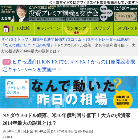
FX比較
キャンペーン
ランキング
スワップ
スプレッド
ザイFX！トップ
>
相場を見通す超強力FXコラム
>
FXデイトレーダーZEROの
「なんで動いた？ 昨日の相場」
> NYダウ164ドル続落、米10年債利回り低下！大
方の投資家2014年最大の誤算とは？
ヒロセ通商[LION FX]ではザイFX！からの口座開設者限
定キャンペーンを実施中！
NYダウ164ドル続落、米10年債利回り低下！大方の投資家
2014年最大の誤算とは？
2014年05月16日(金)10:40公開
[2014年05月16日(金)10:40更新]
ZERO