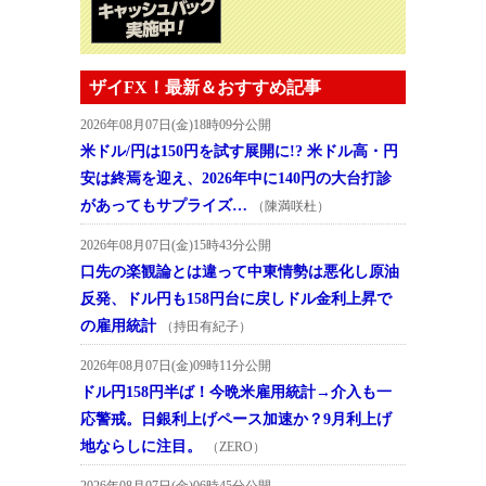
ザイFX！最新＆おすすめ記事
2026年08月07日(金)18時09分公開
米ドル/円は150円を試す展開に!? 米ドル高・円
安は終焉を迎え、2026年中に140円の大台打診
があってもサプライズ…
（陳満咲杜）
2026年08月07日(金)15時43分公開
口先の楽観論とは違って中東情勢は悪化し原油
反発、ドル円も158円台に戻しドル金利上昇で
の雇用統計
（持田有紀子）
2026年08月07日(金)09時11分公開
ドル円158円半ば！今晩米雇用統計→介入も一
応警戒。日銀利上げペース加速か？9月利上げ
地ならしに注目。
（ZERO）
2026年08月07日(金)06時45分公開