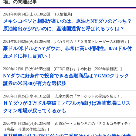
場」の関連記事
2021年08月14日(土)08:30公開 [FX情報局]
メキシコペソと相関が高いのは、原油とNYダウのどっち？
原油輸出が少ないのに、産油国通貨と呼ばれるワケは？
2021年02月02日(火)12:20公開 [バカラ村の「ＦＸ専業トレーダーの相場観」]
豪ドル/米ドルとNYダウに、非常に高い相関性。0.74ドル付
近メドに押し目買い！
2020年12月01日(火)16:55公開 [CFD口座おすすめ比較［2026年最新版］]
NYダウに好条件で投資できる金融商品は？GMOクリック
証券の米国30が有力な選択肢
2020年11月25日(水)18:31公開 [志摩力男の「マーケットの常識を疑え！」]
ＮＹダウが３万ドル突破！ バブルが続けば為替市場にリス
クオン相場が戻ってくるかも
2020年04月13日(月)16:23公開 [西原宏一・大橋ひろこの「ＦＸ＆コモディティ
（商品） 今週の作戦会議」]