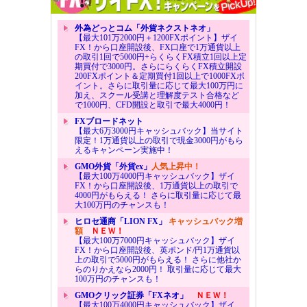
外為どっとコム「外貨ネクストネオ」
【最大101万2000円＋1200FXポイント】ザイ
FX！から口座開設後、FX口座で1万通貨以上
の取引1回で5000円+らくらくFX積立1回以上定
期買付で3000円。さらにらくらくFX積立開設
200FXポイント＆定期買付1回以上で1000FXポ
イント。さらに取引量に応じて最大100万円に
加え、スクール受講と理解度テスト合格など
で1000円、CFD開設と取引で最大4000円！
FXブロードネット
【最大6万3000円キャッシュバック】当サイト
限定！1万通貨以上の取引で現金3000円がもら
えるキャンペーン実施中！
GMO外貨「外貨ex」
人気上昇中！
【最大100万4000円キャッシュバック】ザイ
FX！から口座開設後、1万通貨以上の取引で
4000円がもらえる！ さらに取引量に応じて最
大100万円のチャンスも！
ヒロセ通商「LION FX」
キャッシュバック増
額
ＮＥＷ！
【最大100万7000円キャッシュバック】ザイ
FX！から口座開設後、英ポンド/円1万通貨以
上の取引で5000円がもらえる！ さらに他社か
らのりかえなら2000円！ 取引量に応じて最大
100万円のチャンスも！
GMOクリック証券「FXネオ」
ＮＥＷ！
【最大100万4000円キャッシュバック】ザイ