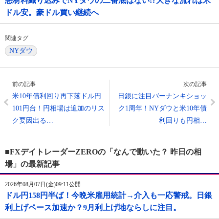
悪材料織り込みでNYダウの二番底はない!?大きな流れは米
ドル安。豪ドル買い継続へ
関連タグ
NYダウ
前の記事
次の記事
米10年債利回り再下落ドル円
日銀に注目バーナンキショッ
101円台！円相場は追加のリス
ク1周年！NYダウと米10年債
ク要因出る…
利回りも円相…
■FXデイトレーダーZEROの「なんで動いた？ 昨日の相
場」の最新記事
2026年08月07日(金)09:11公開
ドル円158円半ば！今晩米雇用統計→介入も一応警戒。日銀
利上げペース加速か？9月利上げ地ならしに注目。