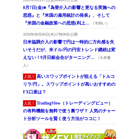
8月7日(金)■『為替介入の影響と更なる実施への
思惑』と『米国の雇用統計の発表』、そして
『米国の金融政策への思惑(利上…
（羊飼い）
2026年08月06日(木)17時00分公開
日米協調介入の影響で円は一時的に方向感を失
いそうだが、米ドル/円の円安トレンド継続は変
えない！9月日銀会合がターニング…
（今井雅
人）
高いスワップポイントが狙える「トルコ
人気！
リラ/円」。スワップポイントが高いおすすめの
FX口座は？
TradingView（トレーディングビュー）
人気！
の有料機能を無料で使う裏ワザ？ 人気のチャー
ト分析ツールを賢く使う方法がココに！