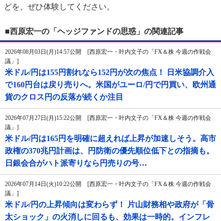
どを、ぜひ体験してください。
■西原宏一の「ヘッジファンドの思惑」の関連記事
2026年08月03日(月)14:57公開 [西原宏一・叶内文子の「FX＆株 今週の作戦会
議」]
米ドル/円は155円割れなら152円が次の焦点！ 日米協調介入
で160円台は戻り売りへ。米国がユーロ/円で円買い、欧州通
貨のクロス円の反落が続くか注目
2026年07月27日(月)15:22公開 [西原宏一・叶内文子の「FX＆株 今週の作戦会
議」]
米ドル/円は165円を明確に超えれば上昇が加速しそう。高市
政権の370兆円計画は、円防衛の優先順位低下との指摘も。
日銀会合がハト派寄りなら円売りの号…
2026年07月14日(火)10:22公開 [西原宏一・叶内文子の「FX＆株 今週の作戦会
議」]
米ドル/円の上昇傾向は変わらず！ 片山財務相や政府が「骨
太ショック」の火消しに回るも、効果は一時的。インフレ