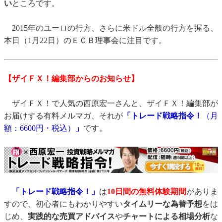
い
ところです。
2015年のユーロの行方、さらに米ドル全般の行方を握る、
本日（1月22日）のＥＣＢ理事会に注目です。
【ザイＦＸ！編集部からのお知らせ】
ザイＦＸ！で人気の西原宏一さんと、ザイＦＸ！編集部が
お届けする有料メルマガ、それが
「トレード戦略指令！
（月
額：6600円・税込）
」
です。
「トレード戦略指令！」
は
10日間の無料体験期間
がありま
すので、初心者にもわかりやすい
タイムリーな為替予想
をは
じめ、
実践的な売買アドバイス
や
チャートによる相場分析
な