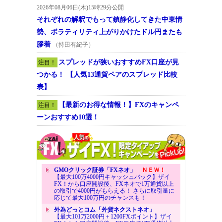
2026年08月06日(木)15時29分公開
それぞれの解釈でもって鎮静化してきた中東情
勢、ボラティリティ上がりかけたドル円またも
膠着
（持田有紀子）
スプレッドが狭いおすすめFX口座が見
注目！
つかる！ 【人気13通貨ペアのスプレッド比較
表】
【最新のお得な情報！】FXのキャンペ
注目！
ーンおすすめ10選！
GMOクリック証券「FXネオ」
ＮＥＷ！
【最大100万4000円キャッシュバック】ザイ
FX！から口座開設後、FXネオで1万通貨以上
の取引で4000円がもらえる！ さらに取引量に
応じて最大100万円のチャンスも！
外為どっとコム「外貨ネクストネオ」
【最大101万2000円＋1200FXポイント】ザイ