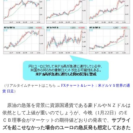
（リアルタイムチャートはこちら →
FXチャート＆レート：米ドルＶＳ世界の通
貨 日足
）
原油の急落を背景に資源国通貨である豪ドルやＮＺドルは
依然として上値が重いのでしょうが、今晩（1月22日）のＥ
ＣＢ理事会がマーケットの期待値どおりの発表で、
サプライ
ズを起こせなかった場合のユーロの急反発も想定しておきた