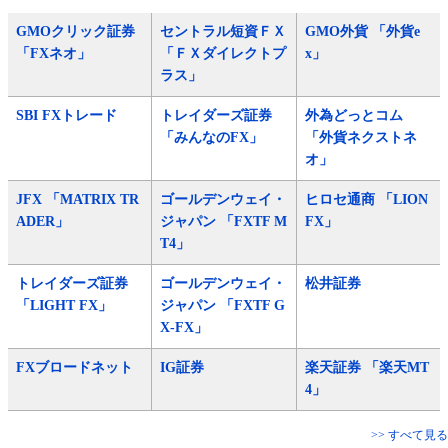
GMOクリック証券
セントラル短資ＦＸ
GMO外貨 「外貨e
「FXネオ」
「ＦＸダイレクトプ
x」
ラス」
SBI FXトレード
トレイダーズ証券
外為どっとコム
「みんなのFX」
「外貨ネクストネ
オ」
JFX 「MATRIX TR
ゴールデンウェイ・
ヒロセ通商 「LION
ADER」
ジャパン 「FXTF M
FX」
T4」
トレイダーズ証券
ゴールデンウェイ・
松井証券
「LIGHT FX」
ジャパン 「FXTF G
X-FX」
FXブロードネット
IG証券
楽天証券 「楽天MT
4」
>> すべて見る