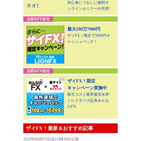
初心者にうれしい無料オ
ンラインセミナーが充実!
最大100万7000円
ザイFX！限定で5000円キ
ャッシュバック！
ザイFX！限定
キャンペーン実施中
取引コスト業界最安水準!
トレイダーズ証券みんな
のFX
ザイFX！最新＆おすすめ記事
2026年08月07日(金)15時43分公開