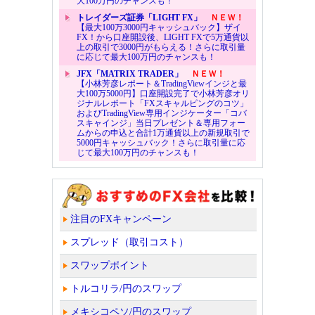
大100万円のチャンスも！
トレイダーズ証券「LIGHT FX」
ＮＥＷ！
【最大100万3000円キャッシュバック】ザイ
FX！から口座開設後、LIGHT FXで5万通貨以
上の取引で3000円がもらえる！さらに取引量
に応じて最大100万円のチャンスも！
JFX「MATRIX TRADER」
ＮＥＷ！
【小林芳彦レポート＆TradingViewインジと最
大100万5000円】口座開設完了で小林芳彦オリ
ジナルレポート「FXスキャルピングのコツ」
およびTradingView専用インジケーター「コバ
スキャインジ」当日プレゼント＆専用フォー
ムからの申込と合計1万通貨以上の新規取引で
5000円キャッシュバック！さらに取引量に応
じて最大100万円のチャンスも！
注目のFXキャンペーン
スプレッド（取引コスト）
スワップポイント
トルコリラ/円のスワップ
メキシコペソ/円のスワップ