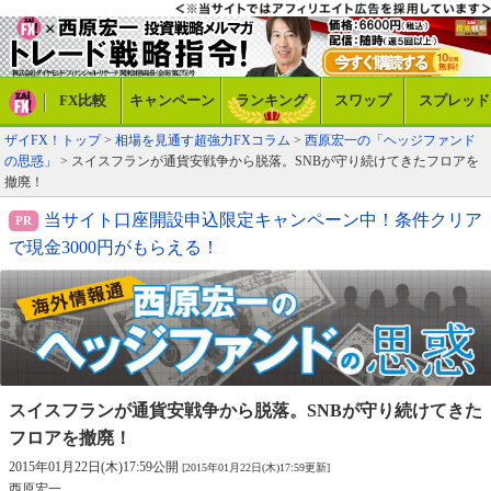
FX比較
キャンペーン
ランキング
スワップ
スプレッド
ザイFX！トップ
>
相場を見通す超強力FXコラム
>
西原宏一の「ヘッジファンド
の思惑」
> スイスフランが通貨安戦争から脱落。SNBが守り続けてきたフロアを
撤廃！
当サイト口座開設申込限定キャンペーン中！条件クリア
で現金3000円がもらえる！
スイスフランが通貨安戦争から脱落。
SNBが守り続けてきた
フロアを撤廃！
2015年01月22日(木)17:59公開
[2015年01月22日(木)17:59更新]
西原宏一