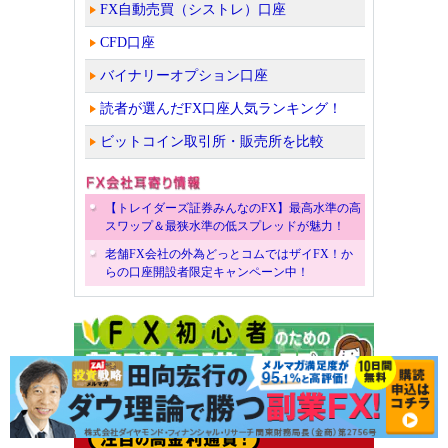
FX自動売買（シストレ）口座
CFD口座
バイナリーオプション口座
読者が選んだFX口座人気ランキング！
ビットコイン取引所・販売所を比較
【トレイダーズ証券みんなのFX】最高水準の高
スワップ＆最狭水準の低スプレッドが魅力！
老舗FX会社の外為どっとコムではザイFX！か
らの口座開設者限定キャンペーン中！