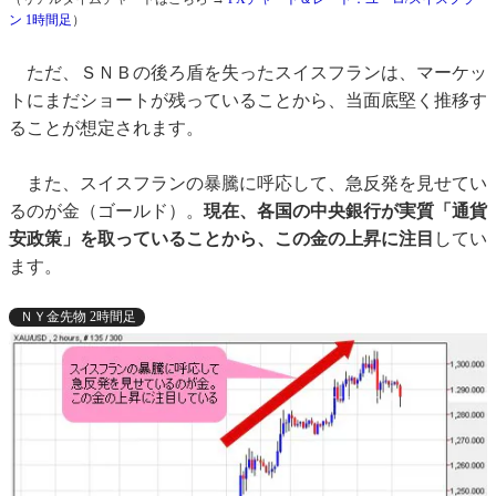
ン 1時間足
）
ただ、ＳＮＢの後ろ盾を失ったスイスフランは、マーケッ
トにまだショートが残っていることから、当面底堅く推移す
ることが想定されます。
また、スイスフランの暴騰に呼応して、急反発を見せてい
るのが金（ゴールド）。
現在、各国の中央銀行が実質「通貨
安政策」を取っていることから、この金の上昇に注目
してい
ます。
ＮＹ金先物 2時間足