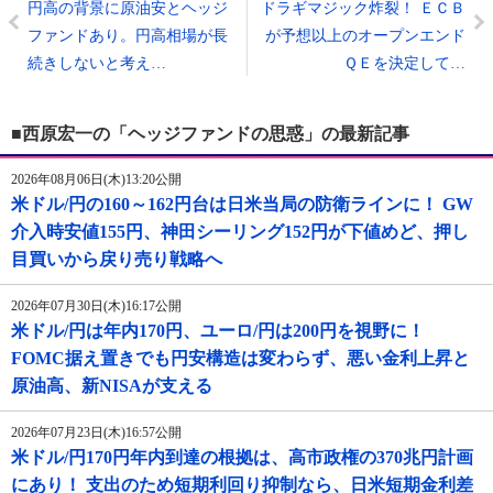
円高の背景に原油安とヘッジ
ドラギマジック炸裂！ ＥＣＢ
ファンドあり。円高相場が長
が予想以上のオープンエンド
続きしないと考え…
ＱＥを決定して…
■西原宏一の「ヘッジファンドの思惑」の最新記事
2026年08月06日(木)13:20公開
米ドル/円の160～162円台は日米当局の防衛ラインに！ GW
介入時安値155円、神田シーリング152円が下値めど、押し
目買いから戻り売り戦略へ
2026年07月30日(木)16:17公開
米ドル/円は年内170円、ユーロ/円は200円を視野に！
FOMC据え置きでも円安構造は変わらず、悪い金利上昇と
原油高、新NISAが支える
2026年07月23日(木)16:57公開
米ドル/円170円年内到達の根拠は、高市政権の370兆円計画
にあり！ 支出のため短期利回り抑制なら、日米短期金利差