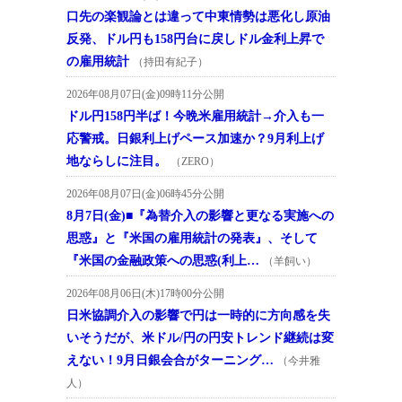
口先の楽観論とは違って中東情勢は悪化し原油
反発、ドル円も158円台に戻しドル金利上昇で
の雇用統計
（持田有紀子）
2026年08月07日(金)09時11分公開
ドル円158円半ば！今晩米雇用統計→介入も一
応警戒。日銀利上げペース加速か？9月利上げ
地ならしに注目。
（ZERO）
2026年08月07日(金)06時45分公開
8月7日(金)■『為替介入の影響と更なる実施への
思惑』と『米国の雇用統計の発表』、そして
『米国の金融政策への思惑(利上…
（羊飼い）
2026年08月06日(木)17時00分公開
日米協調介入の影響で円は一時的に方向感を失
いそうだが、米ドル/円の円安トレンド継続は変
えない！9月日銀会合がターニング…
（今井雅
人）