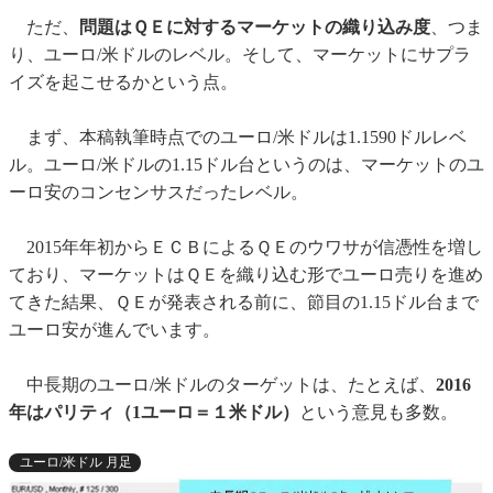
ただ、
問題はＱＥに対するマーケットの織り込み度
、つま
り、ユーロ/米ドルのレベル。そして、マーケットにサプラ
イズを起こせるかという点。
まず、本稿執筆時点でのユーロ/米ドルは1.1590ドルレベ
ル。ユーロ/米ドルの1.15ドル台というのは、マーケットのユ
ーロ安のコンセンサスだったレベル。
2015年年初からＥＣＢによるＱＥのウワサが信憑性を増し
ており、マーケットはＱＥを織り込む形でユーロ売りを進め
てきた結果、ＱＥが発表される前に、節目の1.15ドル台まで
ユーロ安が進んでいます。
中長期のユーロ/米ドルのターゲットは、たとえば、
2016
年はパリティ（1ユーロ＝１米ドル）
という意見も多数。
ユーロ/米ドル 月足