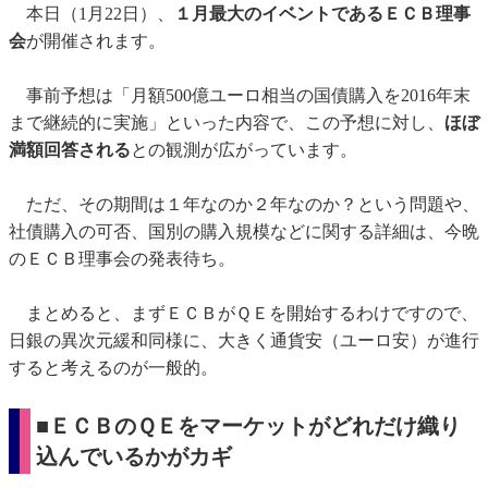
本日（1月22日）、
１月最大のイベントであるＥＣＢ理事
会
が開催されます。
事前予想は「月額500億ユーロ相当の国債購入を2016年末
まで継続的に実施」といった内容で、この予想に対し、
ほぼ
満額回答される
との観測が広がっています。
ただ、その期間は１年なのか２年なのか？という問題や、
社債購入の可否、国別の購入規模などに関する詳細は、今晩
のＥＣＢ理事会の発表待ち。
まとめると、まずＥＣＢがＱＥを開始するわけですので、
日銀の異次元緩和同様に、大きく通貨安（ユーロ安）が進行
すると考えるのが一般的。
■ＥＣＢのＱＥをマーケットがどれだけ織り
込んでいるかがカギ