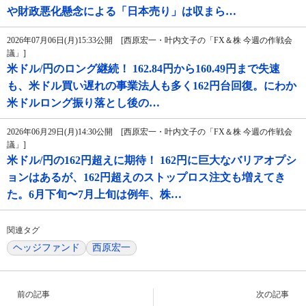
や財政悪化懸念による「日本売り」は収まら…
2026年07月06日(月)15:33公開 [西原宏一・叶内文子の「FX＆株 今週の作戦会
議」]
米ドル/円のロング継続！ 162.84円から160.49円まで失速
も、米ドル買い遅れの事業法人も多く162円台回復。にわか
米ドルロング振り落とし後の…
2026年06月29日(月)14:30公開 [西原宏一・叶内文子の「FX＆株 今週の作戦会
議」]
米ドル/円の162円超えに期待！ 162円に巨大なバリアオプシ
ョンはあるが、162円超えのストップロス注文も増えてき
た。6月下旬〜7月上旬は例年、株…
関連タグ
ヘッジファンド
西原宏一
前の記事
次の記事