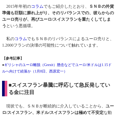
2015年年初の
コラム
でもご紹介したとおり、
ＳＮＢの外貨
準備も巨額に膨れ上がり、そのリバランスでの、彼らからの
ユーロ売りが、再びユーロ/スイスフランを重たくしてしま
う
という悪循環。
私の
コラム
でもＳＮＢのリバランスによるユーロ売りと、
1.2000フランの決壊の可能性について触れています。
【参考記事】
●
ギリシャのユーロ離脱（Grexit）懸念などでユーロ/米ドルは1.15ド
ルへ向けて続落か（1月8日、西原宏一）
■スイスフラン暴騰に呼応して急反発してい
る金に注目
現状でも、ＳＮＢが断続的に介入していることから、
ユー
ロ/スイスフラン、米ドル/スイスフランは極めて不安定
な動