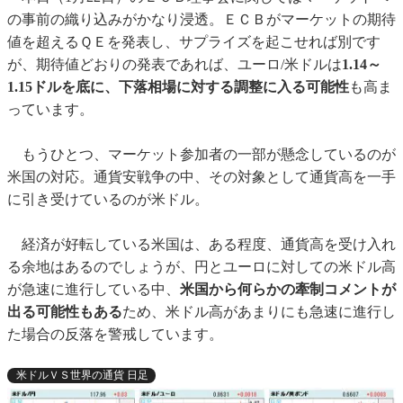
の事前の織り込みがかなり浸透。ＥＣＢがマーケットの期待
値を超えるＱＥを発表し、サプライズを起こせれば別です
が、期待値どおりの発表であれば、ユーロ/米ドルは
1.14～
1.15ドルを底に、下落相場に対する調整に入る可能性
も高ま
っています。
もうひとつ、マーケット参加者の一部が懸念しているのが
米国の対応。通貨安戦争の中、その対象として通貨高を一手
に引き受けているのが米ドル。
経済が好転している米国は、ある程度、通貨高を受け入れ
る余地はあるのでしょうが、円とユーロに対しての米ドル高
が急速に進行している中、
米国から何らかの牽制コメントが
出る可能性
もある
ため、米ドル高があまりにも急速に進行し
た場合の反落を警戒しています。
米ドルＶＳ世界の通貨 日足