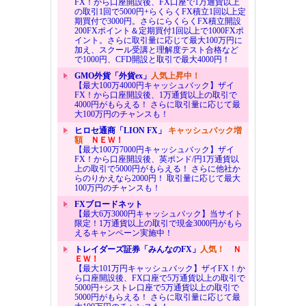
FX！から口座開設後、FX口座で1万通貨以上
の取引1回で5000円+らくらくFX積立1回以上定
期買付で3000円。さらにらくらくFX積立開設
200FXポイント＆定期買付1回以上で1000FXポ
イント。さらに取引量に応じて最大100万円に
加え、スクール受講と理解度テスト合格など
で1000円、CFD開設と取引で最大4000円！
GMO外貨「外貨ex」
人気上昇中！
【最大100万4000円キャッシュバック】ザイ
FX！から口座開設後、1万通貨以上の取引で
4000円がもらえる！ さらに取引量に応じて最
大100万円のチャンスも！
ヒロセ通商「LION FX」
キャッシュバック増
額
ＮＥＷ！
【最大100万7000円キャッシュバック】ザイ
FX！から口座開設後、英ポンド/円1万通貨以
上の取引で5000円がもらえる！ さらに他社か
らのりかえなら2000円！ 取引量に応じて最大
100万円のチャンスも！
FXブロードネット
【最大6万3000円キャッシュバック】当サイト
限定！1万通貨以上の取引で現金3000円がもら
えるキャンペーン実施中！
トレイダーズ証券「みんなのFX」
人気！
Ｎ
ＥＷ！
【最大101万円キャッシュバック】ザイFX！か
ら口座開設後、FX口座で5万通貨以上の取引で
5000円+シストレ口座で5万通貨以上の取引で
5000円がもらえる！ さらに取引量に応じて最