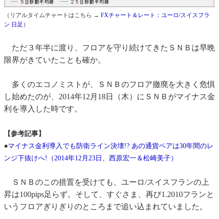
（リアルタイムチャートはこちら →
FXチャート＆レート：ユーロ/スイスフラ
ン 日足
）
ただ３年半に渡り、フロアを守り続けてきたＳＮＢは早晩
限界がきていたことも確か。
多くのエコノミストが、ＳＮＢのフロア撤廃を大きく危惧
し始めたのが、2014年12月18日（木）にＳＮＢがマイナス金
利を導入した時です。
【参考記事】
●
マイナス金利導入でも防衛ライン決壊!? あの通貨ペアは30年間のレ
ンジ下抜けへ!（2014年12月23日、西原宏一＆松崎美子）
ＳＮＢのこの措置を受けても、ユーロ/スイスフランの上
昇は100pips足らず。そして、すぐさま、再び1.2010フランと
いうフロアぎりぎりのところまで追い込まれていました。