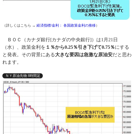
（詳しくはこちら →
経済指標/金利： 各国政策金利の推移
）
ＢＯＣ（カナダ銀行[カナダの中央銀行]）は1月21日
（水）、政策金利を
１％から0.25％引き下げて0.75％
にする
と発表。その背景にある
大きな要因は急激な原油安
だと思わ
れます。
ＮＹ原油先物 8時間足