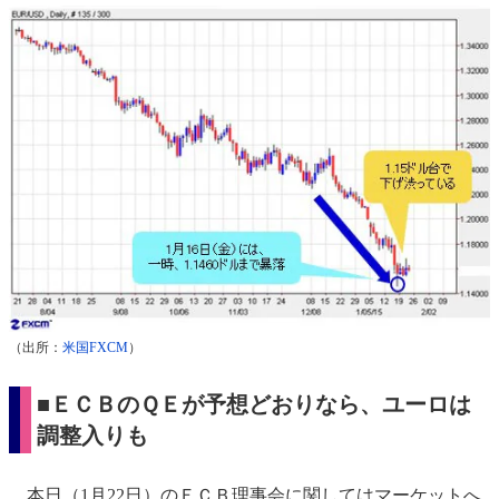
（出所：
米国FXCM
）
■ＥＣＢのＱＥが予想どおりなら、ユーロは
調整入りも
本日（1月22日）のＥＣＢ理事会に関してはマーケットへ