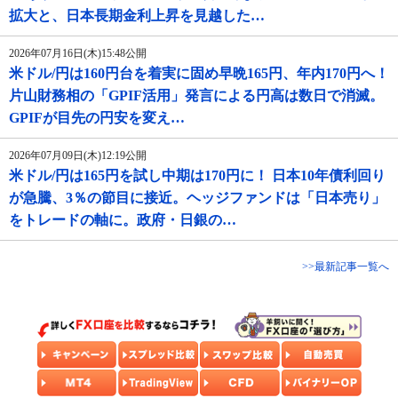
拡大と、日本長期金利上昇を見越した…
2026年07月16日(木)15:48公開
米ドル/円は160円台を着実に固め早晩165円、年内170円へ！
片山財務相の「GPIF活用」発言による円高は数日で消滅。
GPIFが目先の円安を変え…
2026年07月09日(木)12:19公開
米ドル/円は165円を試し中期は170円に！ 日本10年債利回り
が急騰、3％の節目に接近。ヘッジファンドは「日本売り」
をトレードの軸に。政府・日銀の…
>>最新記事一覧へ