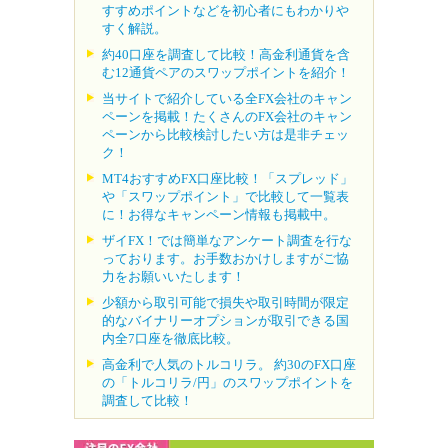
すすめポイントなどを初心者にもわかりや
すく解説。
約40口座を調査して比較！高金利通貨を含
む12通貨ペアのスワップポイントを紹介！
当サイトで紹介している全FX会社のキャン
ペーンを掲載！たくさんのFX会社のキャン
ペーンから比較検討したい方は是非チェッ
ク！
MT4おすすめFX口座比較！「スプレッド」
や「スワップポイント」で比較して一覧表
に！お得なキャンペーン情報も掲載中。
ザイFX！では簡単なアンケート調査を行な
っております。お手数おかけしますがご協
力をお願いいたします！
少額から取引可能で損失や取引時間が限定
的なバイナリーオプションが取引できる国
内全7口座を徹底比較。
高金利で人気のトルコリラ。 約30のFX口座
の「トルコリラ/円」のスワップポイントを
調査して比較！