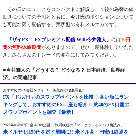
その日のニュースをコンパクトに解説し、今後の為替の値
動きについての予測とともに、今井氏のポジションについて
も可能な限り配信する、実践型の有料メルマガです。
「ザイFX！ FXプレミアム配信 With今井雅人」
には
10日
間の無料体験期間
がありますので、ぜひ一度体験していただ
き、みなさんのトレードの参考にしてみてください。
■今井雅人の「どうする？ どうなる？ 日本経済、世界経
済」の関連記事
おすすめのFX会社をザイFX！編集部が徹底調査！
FX「ドル/円」のスワップポイントを比較！ 高い順にラン
キングして、おすすめのFX口座も紹介！ 約40のFX口座の
スワップポイントを調査【最新】
2026年08月07日(金)18:09公開 [陳満咲杜の「マーケットをズバリ裏読み」]
米ドル/円は150円を試す展開に!? 米ドル高・円安は終焉を