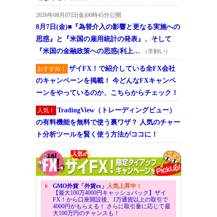
2026年08月07日(金)06時45分公開
8月7日(金)■『為替介入の影響と更なる実施への
思惑』と『米国の雇用統計の発表』、そして
『米国の金融政策への思惑(利上…
（羊飼い）
ザイFX！で紹介している全FX会社
おすすめ！
のキャンペーンを掲載！ 今どんなFXキャンペ
ーンをやっているのか、こちらからチェック！
TradingView（トレーディングビュー）
人気！
の有料機能を無料で使う裏ワザ？ 人気のチャー
ト分析ツールを賢く使う方法がココに！
GMO外貨「外貨ex」
人気上昇中！
【最大100万4000円キャッシュバック】ザイ
FX！から口座開設後、1万通貨以上の取引で
4000円がもらえる！ さらに取引量に応じて最
大100万円のチャンスも！