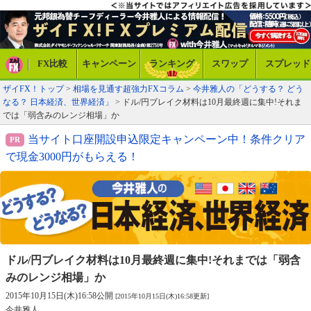
FX比較
キャンペーン
ランキング
スワップ
スプレッド
ザイFX！トップ
>
相場を見通す超強力FXコラム
>
今井雅人の「どうする？ どう
なる？ 日本経済、世界経済」
> ドル/円ブレイク材料は10月最終週に集中!それま
では「弱含みのレンジ相場」か
当サイト口座開設申込限定キャンペーン中！条件クリア
で現金3000円がもらえる！
ドル/円ブレイク材料は10月最終週に集中!
それまでは「弱含
みのレンジ相場」か
2015年10月15日(木)16:58公開
[2015年10月15日(木)16:58更新]
今井雅人