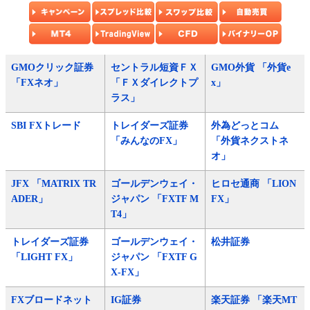
GMOクリック証券
セントラル短資ＦＸ
GMO外貨 「外貨e
「FXネオ」
「ＦＸダイレクトプ
x」
ラス」
SBI FXトレード
トレイダーズ証券
外為どっとコム
「みんなのFX」
「外貨ネクストネ
オ」
JFX 「MATRIX TR
ゴールデンウェイ・
ヒロセ通商 「LION
ADER」
ジャパン 「FXTF M
FX」
T4」
トレイダーズ証券
ゴールデンウェイ・
松井証券
「LIGHT FX」
ジャパン 「FXTF G
X-FX」
FXブロードネット
IG証券
楽天証券 「楽天MT