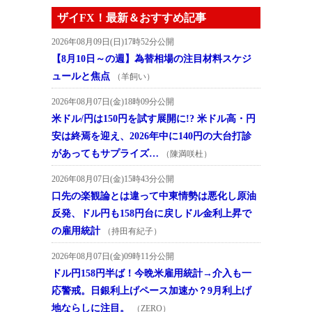
ザイFX！最新＆おすすめ記事
2026年08月09日(日)17時52分公開
【8月10日～の週】為替相場の注目材料スケジ
ュールと焦点
（羊飼い）
2026年08月07日(金)18時09分公開
米ドル/円は150円を試す展開に!? 米ドル高・円
安は終焉を迎え、2026年中に140円の大台打診
があってもサプライズ…
（陳満咲杜）
2026年08月07日(金)15時43分公開
口先の楽観論とは違って中東情勢は悪化し原油
反発、ドル円も158円台に戻しドル金利上昇で
の雇用統計
（持田有紀子）
2026年08月07日(金)09時11分公開
ドル円158円半ば！今晩米雇用統計→介入も一
応警戒。日銀利上げペース加速か？9月利上げ
地ならしに注目。
（ZERO）