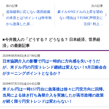
前の記事
次の記事
追加緩和に応じない黒田総裁
豪ドルやNZドルの上昇を望め
の本音とは?ポイントは昨年秋
ない理由は？FOMC声明文に
から急落した原…
注目! 利上…
■今井雅人の「どうする？ どうなる？ 日本経済、世界経
済」の最新記事
2026年08月06日(木)17:00公開
日米協調介入の影響で円は一時的に方向感を失いそうだ
が、米ドル/円の円安トレンド継続は変えない！9月日銀会合
がターニングポイントとなるか？
2026年07月31日(金)14:42公開
米ドル/円は一時157円台に急落後は徐々に円安方向に回帰。
当局による抜き打ち為替介入を実施したが高市政権の政策
が続く限り円安トレンドは変わらない！