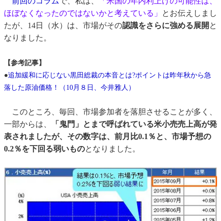
前回のコラム
で、私は、
「米国の年内利上げの可能性は、
ほぼなくなったのではないかと考えている」
とお伝えしまし
たが、14日（水）は、市場がその
認識をさらに強める展開
と
なりました。
【参考記事】
●
追加緩和に応じない黒田総裁の本音とは?ポイントは昨年秋から急
落した原油価格！（10月８日、今井雅人）
このところ、毎回、市場参加者を落胆させることが多く、
一部からは、
「鬼門」とまで呼ばれている米小売売上高が発
表されましたが、その数字は、前月比0.1％と、市場予想の
0.2％を下回る弱いもの
となりました。