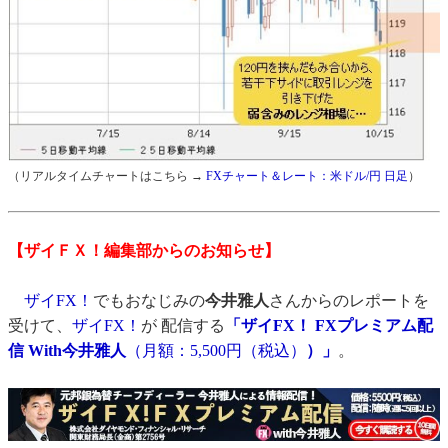
（リアルタイムチャートはこちら →
FXチャート＆レート：米ドル/円 日足
）
【ザイＦＸ！編集部からのお知らせ】
ザイFX！
でもおなじみの
今井雅人
さんからのレポートを
受けて、
ザイFX！
が 配信する
「ザイFX！ FXプレミアム配
信 With今井雅人
（月額：5,500円（税込）
）」
。