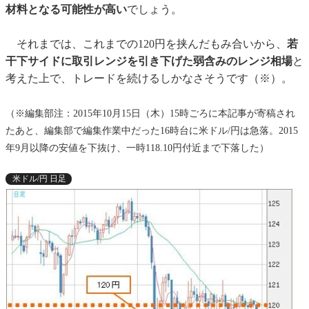
材料となる可能性が高い
でしょう。
それまでは、これまでの120円を挟んだもみ合いから、
若
干下サイドに取引レンジを引き下げた弱含みのレンジ相場
と
考えた上で、トレードを続けるしかなさそうです（※）。
（※編集部注：2015年10月15日（木）15時ごろに本記事が寄稿され
たあと、編集部で編集作業中だった16時台に米ドル/円は急落。2015
年9月以降の安値を下抜け、一時118.10円付近まで下落した）
米ドル/円 日足