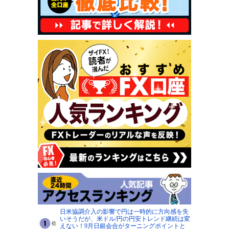
日米協調介入の影響で円は一時的に方向感を失
いそうだが、米ドル/円の円安トレンド継続は変
えない！9月日銀会合がターニングポイントと