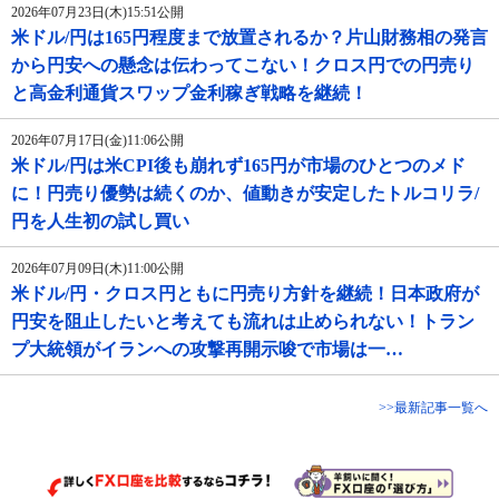
2026年07月23日(木)15:51公開
米ドル/円は165円程度まで放置されるか？片山財務相の発言
から円安への懸念は伝わってこない！クロス円での円売り
と高金利通貨スワップ金利稼ぎ戦略を継続！
2026年07月17日(金)11:06公開
米ドル/円は米CPI後も崩れず165円が市場のひとつのメド
に！円売り優勢は続くのか、値動きが安定したトルコリラ/
円を人生初の試し買い
2026年07月09日(木)11:00公開
米ドル/円・クロス円ともに円売り方針を継続！日本政府が
円安を阻止したいと考えても流れは止められない！トラン
プ大統領がイランへの攻撃再開示唆で市場は一…
>>最新記事一覧へ