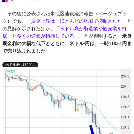
その後に公表された米地区連銀経済報告（ベージュブッ
ク）でも、
「賃金上昇は、ほとんどの地域で抑制された」
と
の見解が示されたほか、
「米ドル高が製造業や観光業を打
撃、と多くの連銀が指摘している」
ことが判明すると、
米長
期金利の大幅な低下とともに、米ドル/円は、一時118.61円ま
で売り込まれました
。
米ドル/円 １時間足