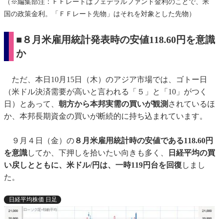
（※編集部注：ＦＦレートはフェデラルファンド金利のことで、米
国の政策金利。「ＦＦレート先物」はそれを対象とした先物）
■８月米雇用統計発表時の安値118.60円を意識
か
ただ、本日10月15日（木）のアジア市場では、ゴトー日
（米ドル決済需要が高いと言われる「５」と「10」がつく
日）とあって、
朝方から本邦実需の買いが観測
されているほ
か、本邦長期資金の買いが断続的に持ち込まれています。
９月４日（金）の
８月米雇用統計時の安値である118.60円
を意識
してか、下押しを拾いたい向きも多く、
日経平均の買
い戻しとともに、米ドル/円は、一時119円台を回復
しまし
た。
日経平均株価 日足