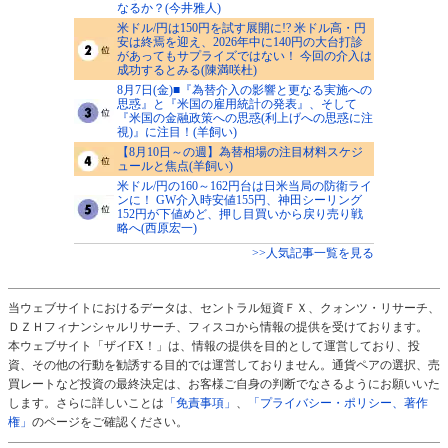
なるか？(今井雅人)
米ドル/円は150円を試す展開に!? 米ドル高・円
安は終焉を迎え、2026年中に140円の大台打診
があってもサプライズではない！ 今回の介入は
成功するとみる(陳満咲杜)
8月7日(金)■『為替介入の影響と更なる実施への
思惑』と『米国の雇用統計の発表』、そして
『米国の金融政策への思惑(利上げへの思惑に注
視)』に注目！(羊飼い)
【8月10日～の週】為替相場の注目材料スケジ
ュールと焦点(羊飼い)
米ドル/円の160～162円台は日米当局の防衛ライ
ンに！ GW介入時安値155円、神田シーリング
152円が下値めど、押し目買いから戻り売り戦
略へ(西原宏一)
>>人気記事一覧を見る
当ウェブサイトにおけるデータは、セントラル短資ＦＸ、クォンツ・リサーチ、
ＤＺＨフィナンシャルリサーチ、フィスコから情報の提供を受けております。
本ウェブサイト「ザイFX！」は、情報の提供を目的として運営しており、投
資、その他の行動を勧誘する目的では運営しておりません。通貨ペアの選択、売
買レートなど投資の最終決定は、お客様ご自身の判断でなさるようにお願いいた
します。さらに詳しいことは
「免責事項」
、
「プライバシー・ポリシー、著作
権」
のページをご確認ください。