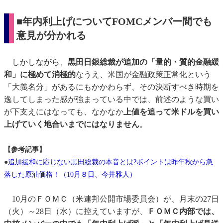
■年内利上げについてFOMCメンバー間でも
意見が分かれる
しかしながら、
黒田日銀総裁が追加の「量的・質的金融緩
和」に極めて消極的
なうえ、米国が金融政策正常化という
「大義名分」があるにもかかわらず、その決断すべき時期を
逸してしまった感が強まっている中では、前述のような買い
が下支えにはなっても、なかなか
上値を追って米ドルを買い
上げていく地合いまでにはなりません
。
【参考記事】
●
追加緩和に応じない黒田総裁の本音とは?ポイントは昨年秋から急
落した原油価格！（10月８日、今井雅人）
10月のＦＯＭＣ（米連邦公開市場委員会）が、月末の27日
（火）～28日（水）に控えていますが、
ＦＯＭＣ内部では、