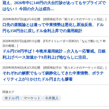
迎え、2026年中に140円の大台打診があってもサプライズで
はない！ 今回の介入は成功…
2026年08月07日(金)15:43公開 [持田有紀子の「戦うオンナのマーケット日記」]
口先の楽観論とは違って中東情勢は悪化し原油反発、ドル
円も158円台に戻しドル金利上昇での雇用統計
2026年08月07日(金)09:11公開 [FXデイトレーダーZEROの「なんで動いた？ 昨
日の相場」]
ドル円158円半ば！今晩米雇用統計→介入も一応警戒。日銀
利上げペース加速か？9月利上げ地ならしに注目。
2026年08月06日(木)15:29公開 [持田有紀子の「戦うオンナのマーケット日記」]
それぞれの解釈でもって鎮静化してきた中東情勢、ボラテ
ィリティ上がりかけたドル円またも膠着
関連タグ
米ドル/円
マーケット
今井雅人