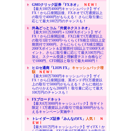
GMOクリック証券「FXネオ」
ＮＥＷ！
【最大100万4000円キャッシュバック】ザイ
FX！から口座開設後、FXネオで1万通貨以上
の取引で4000円がもらえる！ さらに取引量に
応じて最大100万円のチャンスも！
外為どっとコム「外貨ネクストネオ」
【最大101万2000円＋1200FXポイント】ザイ
FX！から口座開設後、FX口座で1万通貨以上
の取引1回で5000円+らくらくFX積立1回以上定
期買付で3000円。さらにらくらくFX積立開設
200FXポイント＆定期買付1回以上で1000FXポ
イント。さらに取引量に応じて最大100万円に
加え、スクール受講と理解度テスト合格など
で1000円、CFD開設と取引で最大4000円！
ヒロセ通商「LION FX」
キャッシュバック増
額
ＮＥＷ！
【最大100万7000円キャッシュバック】ザイ
FX！から口座開設後、英ポンド/円1万通貨以
上の取引で5000円がもらえる！ さらに他社か
らのりかえなら2000円！ 取引量に応じて最大
100万円のチャンスも！
FXブロードネット
【最大6万3000円キャッシュバック】当サイト
限定！1万通貨以上の取引で現金3000円がもら
えるキャンペーン実施中！
トレイダーズ証券「みんなのFX」
人気！
Ｎ
ＥＷ！
【最大101万円キャッシュバック】ザイFX！か
ら口座開設後、FX口座で5万通貨以上の取引で