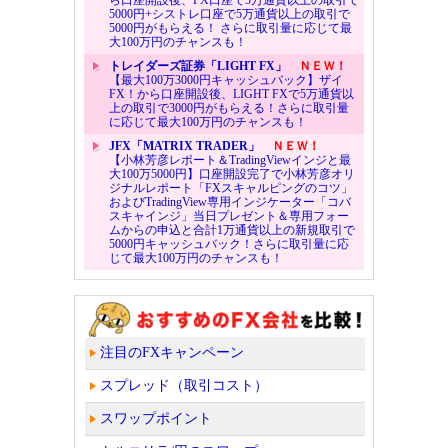
5000円+シストレ口座で5万通貨以上の取引で
5000円がもらえる！ さらに取引量に応じて最
大100万円のチャンスも！
トレイダーズ証券「LIGHT FX」
ＮＥＷ！
【最大100万3000円キャッシュバック】ザイ
FX！から口座開設後、LIGHT FXで5万通貨以
上の取引で3000円がもらえる！さらに取引量
に応じて最大100万円のチャンスも！
JFX「MATRIX TRADER」
ＮＥＷ！
【小林芳彦レポート＆TradingViewインジと最
大100万5000円】口座開設完了で小林芳彦オリ
ジナルレポート「FXスキャルピングのコツ」
およびTradingView専用インジケーター「コバ
スキャインジ」当日プレゼント＆専用フォー
ムからの申込と合計1万通貨以上の新規取引で
5000円キャッシュバック！さらに取引量に応
じて最大100万円のチャンスも！
注目のFXキャンペーン
スプレッド（取引コスト）
スワップポイント