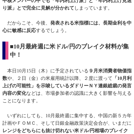
中核メンバーの中でも「年内利上げ派」と「年内利上げ見送
り派」とで完全に見解が分かれて
しまっています。
だからこそ、今後、
発表される米指標には、長期金利を中
心に敏感に反応
するでしょう。
■10月最終週に米ドル/円のブレイク材料が集
中！
本日10月15日（木）に予定されている
９月米消費者物価指
数
や、２日（金）の米雇用統計以降、２度に渡って
「10月利
上げの可能性」を示唆しているダドリーＮＹ連銀総裁の発言
内容の変化
などは、市場参加者の認識に大きく影響を与える
ことになります。
いずれにしても、10月最終週に集中する、中国の新５カ年
計画やＦＯＭＣ、そして日銀金融政策決定会合が、いまだに
レンジをどちらにも抜け切れない米ドル/円相場のブレイク