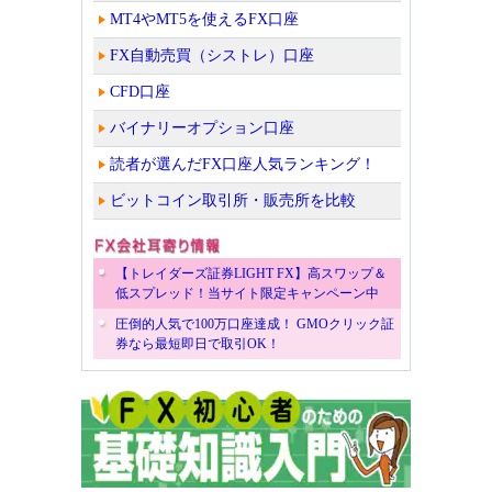
MT4やMT5を使えるFX口座
FX自動売買（シストレ）口座
CFD口座
バイナリーオプション口座
読者が選んだFX口座人気ランキング！
ビットコイン取引所・販売所を比較
【トレイダーズ証券LIGHT FX】高スワップ＆
低スプレッド！当サイト限定キャンペーン中
圧倒的人気で100万口座達成！ GMOクリック証
券なら最短即日で取引OK！