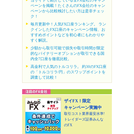
当サイトで紹介している全FX会社のキャン
ペーンを掲載！たくさんのFX会社のキャン
ペーンから比較検討したい方は是非チェッ
ク！
毎月更新中！人気FX口座ランキング。 ラン
クインしたFX口座のキャンペーン情報、お
すすめポイントなどを初心者にもわかりや
すく解説。
少額から取引可能で損失や取引時間が限定
的なバイナリーオプションが取引できる国
内全7口座を徹底比較。
高金利で人気のトルコリラ。 約30のFX口座
の「トルコリラ/円」のスワップポイントを
調査して比較！
ザイFX！限定
キャンペーン実施中
取引コスト業界最安水準!
トレイダーズ証券みんな
のFX