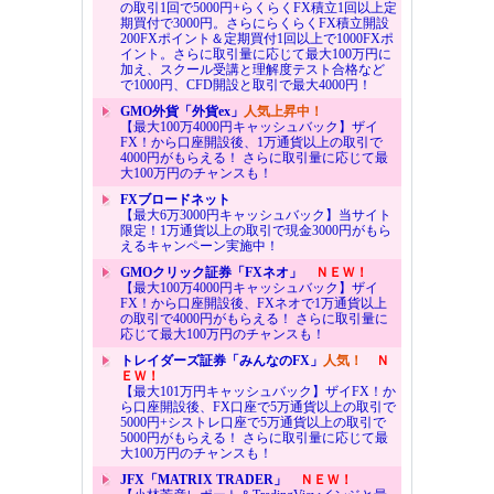
の取引1回で5000円+らくらくFX積立1回以上定
期買付で3000円。さらにらくらくFX積立開設
200FXポイント＆定期買付1回以上で1000FXポ
イント。さらに取引量に応じて最大100万円に
加え、スクール受講と理解度テスト合格など
で1000円、CFD開設と取引で最大4000円！
GMO外貨「外貨ex」
人気上昇中！
【最大100万4000円キャッシュバック】ザイ
FX！から口座開設後、1万通貨以上の取引で
4000円がもらえる！ さらに取引量に応じて最
大100万円のチャンスも！
FXブロードネット
【最大6万3000円キャッシュバック】当サイト
限定！1万通貨以上の取引で現金3000円がもら
えるキャンペーン実施中！
GMOクリック証券「FXネオ」
ＮＥＷ！
【最大100万4000円キャッシュバック】ザイ
FX！から口座開設後、FXネオで1万通貨以上
の取引で4000円がもらえる！ さらに取引量に
応じて最大100万円のチャンスも！
トレイダーズ証券「みんなのFX」
人気！
Ｎ
ＥＷ！
【最大101万円キャッシュバック】ザイFX！か
ら口座開設後、FX口座で5万通貨以上の取引で
5000円+シストレ口座で5万通貨以上の取引で
5000円がもらえる！ さらに取引量に応じて最
大100万円のチャンスも！
JFX「MATRIX TRADER」
ＮＥＷ！