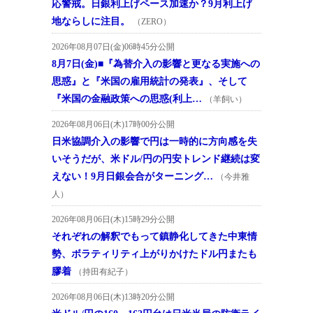
応警戒。日銀利上げペース加速か？9月利上げ
地ならしに注目。
（ZERO）
2026年08月07日(金)06時45分公開
8月7日(金)■『為替介入の影響と更なる実施への
思惑』と『米国の雇用統計の発表』、そして
『米国の金融政策への思惑(利上…
（羊飼い）
2026年08月06日(木)17時00分公開
日米協調介入の影響で円は一時的に方向感を失
いそうだが、米ドル/円の円安トレンド継続は変
えない！9月日銀会合がターニング…
（今井雅
人）
2026年08月06日(木)15時29分公開
それぞれの解釈でもって鎮静化してきた中東情
勢、ボラティリティ上がりかけたドル円またも
膠着
（持田有紀子）
2026年08月06日(木)13時20分公開