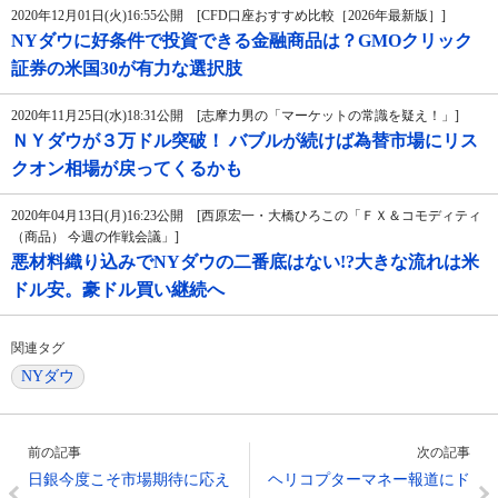
2020年12月01日(火)16:55公開 [CFD口座おすすめ比較［2026年最新版］]
NYダウに好条件で投資できる金融商品は？GMOクリック
証券の米国30が有力な選択肢
2020年11月25日(水)18:31公開 [志摩力男の「マーケットの常識を疑え！」]
ＮＹダウが３万ドル突破！ バブルが続けば為替市場にリス
クオン相場が戻ってくるかも
2020年04月13日(月)16:23公開 [西原宏一・大橋ひろこの「ＦＸ＆コモディティ
（商品） 今週の作戦会議」]
悪材料織り込みでNYダウの二番底はない!?大きな流れは米
ドル安。豪ドル買い継続へ
関連タグ
NYダウ
前の記事
次の記事
日銀今度こそ市場期待に応え
ヘリコプターマネー報道にド