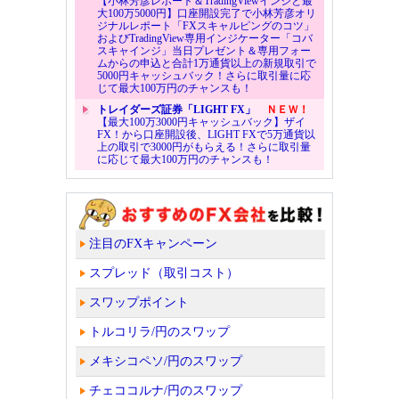
【小林芳彦レポート＆TradingViewインジと最
大100万5000円】口座開設完了で小林芳彦オリ
ジナルレポート「FXスキャルピングのコツ」
およびTradingView専用インジケーター「コバ
スキャインジ」当日プレゼント＆専用フォー
ムからの申込と合計1万通貨以上の新規取引で
5000円キャッシュバック！さらに取引量に応
じて最大100万円のチャンスも！
トレイダーズ証券「LIGHT FX」
ＮＥＷ！
【最大100万3000円キャッシュバック】ザイ
FX！から口座開設後、LIGHT FXで5万通貨以
上の取引で3000円がもらえる！さらに取引量
に応じて最大100万円のチャンスも！
注目のFXキャンペーン
スプレッド（取引コスト）
スワップポイント
トルコリラ/円のスワップ
メキシコペソ/円のスワップ
チェココルナ/円のスワップ