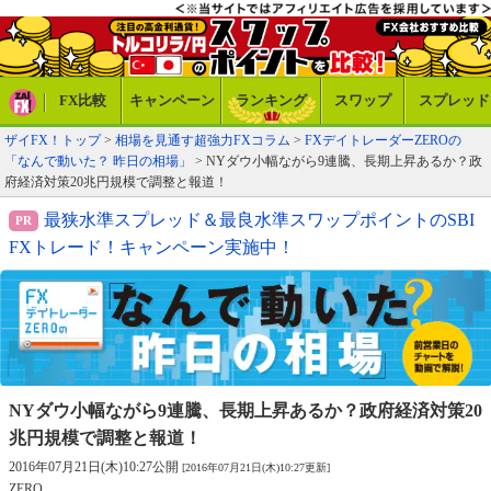
FX比較
キャンペーン
ランキング
スワップ
スプレッド
ザイFX！トップ
>
相場を見通す超強力FXコラム
>
FXデイトレーダーZEROの
「なんで動いた？ 昨日の相場」
> NYダウ小幅ながら9連騰、長期上昇あるか？政
府経済対策20兆円規模で調整と報道！
最狭水準スプレッド＆最良水準スワップポイントのSBI
FXトレード！キャンペーン実施中！
NYダウ小幅ながら9連騰、長期上昇あるか？政府経済対策20
兆円規模で調整と報道！
2016年07月21日(木)10:27公開
[2016年07月21日(木)10:27更新]
ZERO