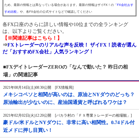
ため、最新の情報とは異なっている場合があります。最新の情報はザイFX！の
「FX会社おす
すめ比較」
や、各FX会社の公式サイトなどで確認してください
各FX口座のさらに詳しい情報や10位までの全ランキング
は、以下よりご覧ください。
【※関連記事はこちら！】
⇒
FXトレーダーのリアルな声を反映！ ザイFX！読者が選ん
だ「おすすめFX会社」人気ランキング！
■FXデイトレーダーZEROの「なんで動いた？ 昨日の相
場」の関連記事
2021年08月14日(土)08:30公開 [FX情報局]
メキシコペソと相関が高いのは、原油とNYダウのどっち？
原油輸出が少ないのに、産油国通貨と呼ばれるワケは？
2021年02月02日(火)12:20公開 [バカラ村の「ＦＸ専業トレーダーの相場観」]
豪ドル/米ドルとNYダウに、非常に高い相関性。0.74ドル付
近メドに押し目買い！