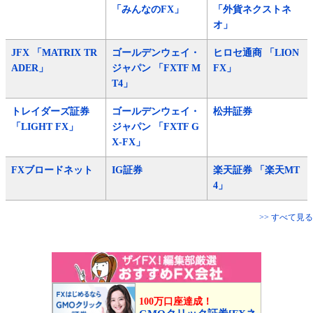
「みんなのFX」
「外貨ネクストネ
オ」
JFX 「MATRIX TR
ゴールデンウェイ・
ヒロセ通商 「LION
ADER」
ジャパン 「FXTF M
FX」
T4」
トレイダーズ証券
ゴールデンウェイ・
松井証券
「LIGHT FX」
ジャパン 「FXTF G
X-FX」
FXブロードネット
IG証券
楽天証券 「楽天MT
4」
>> すべて見る
100万口座達成！