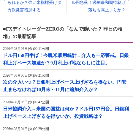
られるか？強い米指標受けタ
ル円急落！過剰緩和期待剥げ
カ派発言増加する…
落ちも高止まりか？
■FXデイトレーダーZEROの「なんで動いた？ 昨日の相
場」の最新記事
2026年08月07日(金)09:11公開
ドル円158円半ば！今晩米雇用統計→介入も一応警戒。日銀
利上げペース加速か？9月利上げ地ならしに注目。
2026年08月06日(木)09:21公開
次の介入いつ？日銀利上げペース上げざるを得ない。円安
止まらなければ10月末～11月に追加介入か？
2026年08月05日(水)09:42公開
日米協調介入→米国の国益は何か？ドル円157円台。日銀利
上げペース上げざるを得ないか。投資戦略は？
2026年08月04日(火)09:29公開