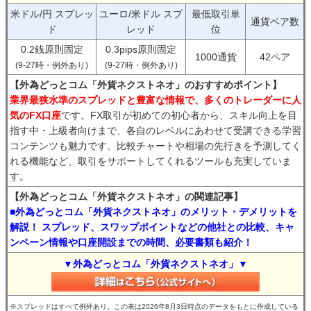
米ドル/円 スプレッ
ユーロ/米ドル スプ
最低取引単
通貨ペア数
ド
レッド
位
0.2銭原則固定
0.3pips原則固定
1000通貨
42ペア
(9-27時・例外あり)
(9-27時・例外あり)
【外為どっとコム「外貨ネクストネオ」のおすすめポイント】
業界最狭水準のスプレッドと豊富な情報で、多くのトレーダーに人
気のFX口座
です。FX取引が初めての初心者から、スキル向上を目
指す中・上級者向けまで、各自のレベルにあわせて受講できる学習
コンテンツも魅力です。比較チャートや相場の先行きを予測してく
れる機能など、取引をサポートしてくれるツールも充実していま
す。
【外為どっとコム「外貨ネクストネオ」の関連記事】
■外為どっとコム「外貨ネクストネオ」のメリット・デメリットを
解説！ スプレッド、スワップポイントなどの他社との比較、キャ
ンペーン情報や口座開設までの時間、必要書類も紹介！
▼外為どっとコム「外貨ネクストネオ」▼
※スプレッドはすべて例外あり。この表は2026年8月3日時点のデータをもとに作成している