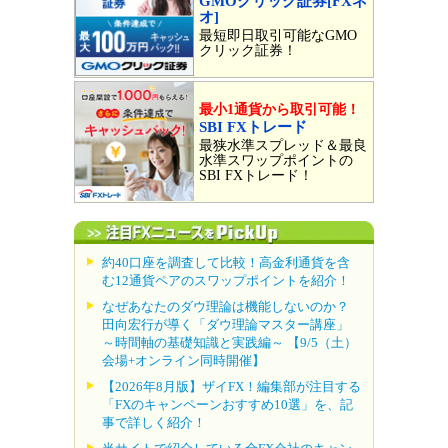
GMOクリック証券[FXネ
オ]
最短即日取引可能なGMO
クリック証券！
最小1通貨から取引可能！
SBI FXトレード
最狭水準スプレッド＆最良
水準スワップポイントの
SBI FXトレード！
約40口座を調査して比較！高金利通貨を含
む12通貨ペアのスワップポイントを紹介！
なぜあなたのダウ理論は機能しないのか？
田向宏行が導く「ダウ理論マスター講座」
～時間軸の基礎知識と実践編～ 【9/5（土）
会場+オンライン同時開催】
【2026年8月版】ザイFX！編集部が注目する
「FXのキャンペーンおすすめ10選」を、記
事で詳しく紹介！