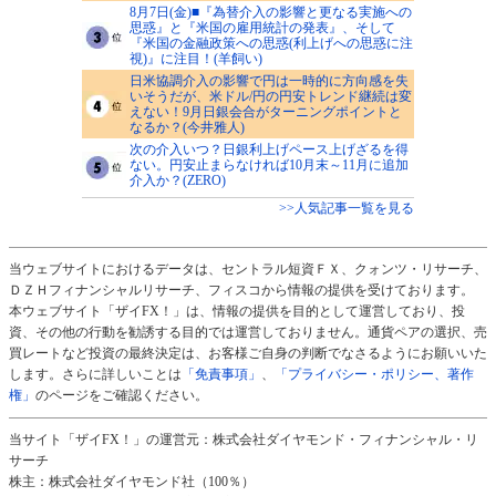
8月7日(金)■『為替介入の影響と更なる実施への
思惑』と『米国の雇用統計の発表』、そして
『米国の金融政策への思惑(利上げへの思惑に注
視)』に注目！(羊飼い)
日米協調介入の影響で円は一時的に方向感を失
いそうだが、米ドル/円の円安トレンド継続は変
えない！9月日銀会合がターニングポイントと
なるか？(今井雅人)
次の介入いつ？日銀利上げペース上げざるを得
ない。円安止まらなければ10月末～11月に追加
介入か？(ZERO)
>>人気記事一覧を見る
当ウェブサイトにおけるデータは、セントラル短資ＦＸ、クォンツ・リサーチ、
ＤＺＨフィナンシャルリサーチ、フィスコから情報の提供を受けております。
本ウェブサイト「ザイFX！」は、情報の提供を目的として運営しており、投
資、その他の行動を勧誘する目的では運営しておりません。通貨ペアの選択、売
買レートなど投資の最終決定は、お客様ご自身の判断でなさるようにお願いいた
します。さらに詳しいことは
「免責事項」
、
「プライバシー・ポリシー、著作
権」
のページをご確認ください。
当サイト「ザイFX！」の運営元：株式会社ダイヤモンド・フィナンシャル・リ
サーチ
株主：株式会社ダイヤモンド社（100％）