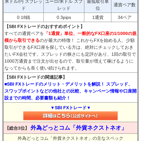
米ドル/円 スプレッ
ユーロ/米ドル スプ
最低取引単
通貨ペア数
ド
レッド
位
0.18銭
0.3pips
1通貨
34ペア
【SBI FXトレードのおすすめポイント】
すべての通貨ペアを
「1通貨」単位、一般的なFX口座の1/1000の規
模から取引できる
のが最大の特徴！ これからFXを始める人、少額
取引ができるFX口座を探している方は、絶対にチェックしておき
たいFX会社です。スプレッドの狭さにも定評があり、1回の取引で
1000万通貨まで注文が出せるので、取引量が増えて稼げるように
なってからも長く使い続けられます。
【SBI FXトレードの関連記事】
■SBI FXトレードのメリット・デメリットを解説！ スプレッド、
スワップポイントなどの他社との比較、キャンペーン情報や口座開
設までの時間、必要書類も紹介！
▼SBI FXトレード▼
外為どっとコム「外貨ネクストネオ」
【総合3位】
外為どっとコム「外貨ネクストネオ」の主なスペック