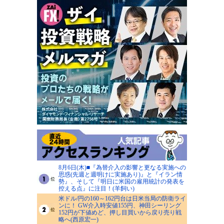
8月6日(木)■『為替介入の影響と更なる実施への
思惑(先週と週明けに実施あり)』と『イラン情
勢』、そして『明日に米国の雇用統計の発表を
控える点』に注目！(羊飼い)
米ドル/円の160～162円台は日米当局の防衛ライ
ンに！ GW介入時安値155円、神田シーリング
152円が下値めど、押し目買いから戻り売り戦
略へ(西原宏一)