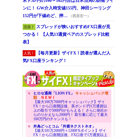
米ドル/円の160～162円台は日米当局の防衛ライ
ンに！ GW介入時安値155円、神田シーリング
152円が下値めど、押…
（西原宏一）
スプレッドが狭いおすすめFX口座が見
注目！
つかる！ 【人気13通貨ペアのスプレッド比較
表】
【毎月更新】ザイFX！読者が選んだ人
人気！
気FX口座ランキング！
ヒロセ通商「LION FX」
キャッシュバック増
額
ＮＥＷ！
【最大100万7000円キャッシュバック】ザイ
FX！から口座開設後、英ポンド/円1万通貨以
上の取引で5000円がもらえる！ さらに他社か
らのりかえなら2000円！ 取引量に応じて最大
100万円のチャンスも！
外為どっとコム「外貨ネクストネオ」
【最大101万2000円＋1200FXポイント】ザイ
FX！から口座開設後、FX口座で1万通貨以上