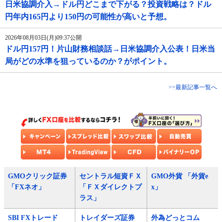
日米協調介入→ドル円どこまで下がる？投資戦略は？ドル
円年内165円より150円の可能性が高いと予想。
2026年08月03日(月)09:37公開
ドル円157円！片山財務相談話→日米協調介入公表！日米当
局がどの水準を狙っているのか？がポイント。
>>最新記事一覧へ
GMOクリック証券
セントラル短資ＦＸ
GMO外貨 「外貨e
「FXネオ」
「ＦＸダイレクトプ
x」
ラス」
SBI FXトレード
トレイダーズ証券
外為どっとコム