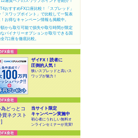
む12通貨ペアのスワップポイントを紹介！
MT4おすすめFX口座比較！「スプレッド」
や「スワップポイント」で比較して一覧表
に！お得なキャンペーン情報も掲載中。
少額から取引可能で損失や取引時間が限定
的なバイナリーオプションが取引できる国
内全7口座を徹底比較。
ザイFX！読者に
圧倒的人気！
狭いスプレッドと高いス
ワップが魅力！
当サイト限定
キャンペーン実施中
初心者にうれしい無料オ
ンラインセミナーが充実!