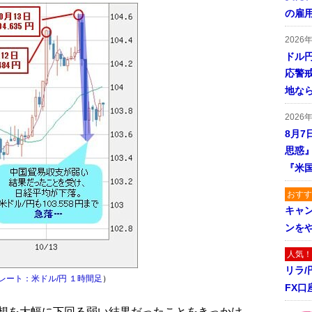
の雇
2026
ドル
応警
地な
2026
8月7
思惑
『米
おすす
キャ
ンを
人気！
リラ
レート：米ドル/円 １時間足
）
FX口
想を大幅に下回る弱い結果だったことをきっかけ