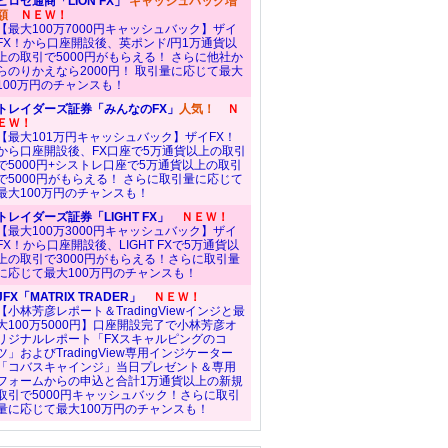
ヒロセ通商「LION FX」
キャッシュバック増
額
ＮＥＷ！
【最大100万7000円キャッシュバック】ザイ
FX！から口座開設後、英ポンド/円1万通貨以
上の取引で5000円がもらえる！ さらに他社か
らのりかえなら2000円！ 取引量に応じて最大
100万円のチャンスも！
トレイダーズ証券「みんなのFX」
人気！
Ｎ
ＥＷ！
【最大101万円キャッシュバック】ザイFX！
から口座開設後、FX口座で5万通貨以上の取引
で5000円+シストレ口座で5万通貨以上の取引
で5000円がもらえる！ さらに取引量に応じて
最大100万円のチャンスも！
トレイダーズ証券「LIGHT FX」
ＮＥＷ！
【最大100万3000円キャッシュバック】ザイ
FX！から口座開設後、LIGHT FXで5万通貨以
上の取引で3000円がもらえる！さらに取引量
に応じて最大100万円のチャンスも！
JFX「MATRIX TRADER」
ＮＥＷ！
【小林芳彦レポート＆TradingViewインジと最
大100万5000円】口座開設完了で小林芳彦オ
リジナルレポート「FXスキャルピングのコ
ツ」およびTradingView専用インジケーター
「コバスキャインジ」当日プレゼント＆専用
フォームからの申込と合計1万通貨以上の新規
取引で5000円キャッシュバック！さらに取引
量に応じて最大100万円のチャンスも！