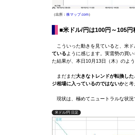
（出所：
株マップ.com
）
■米ドル/円は100円～10
こういった動きを見ていると、米ドル
ている
ように感じます。実需勢の買い
た結果が、本日10月13日（木）のよ
まだまだ
大きなトレンドが転換したと
ジ相場に入っているのではないか
と考
現状は、極めてニュートラルな状況
米ドル/円 日足