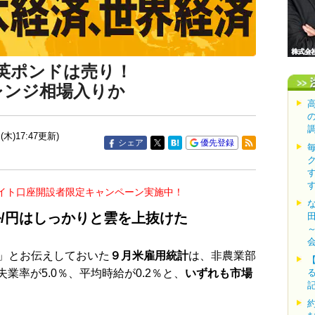
英ポンドは売り！
のレンジ相場入りか
(木)17:47更新)
シェア
優先登録
イト口座開設者限定キャンペーン実施中！
/円はしっかりと雲を上抜けた
」とお伝えしておいた
９月米雇用統計
は、非農業部
失業率が5.0％、平均時給が0.2％と、
いずれも市場