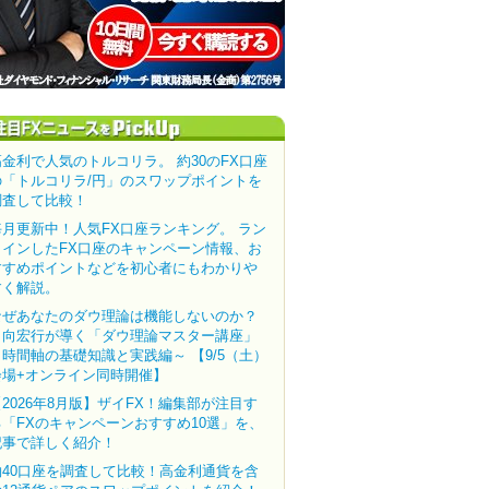
高金利で人気のトルコリラ。 約30のFX口座
の「トルコリラ/円」のスワップポイントを
調査して比較！
毎月更新中！人気FX口座ランキング。 ラン
クインしたFX口座のキャンペーン情報、お
すすめポイントなどを初心者にもわかりや
すく解説。
なぜあなたのダウ理論は機能しないのか？
田向宏行が導く「ダウ理論マスター講座」
～時間軸の基礎知識と実践編～ 【9/5（土）
会場+オンライン同時開催】
【2026年8月版】ザイFX！編集部が注目す
る「FXのキャンペーンおすすめ10選」を、
記事で詳しく紹介！
約40口座を調査して比較！高金利通貨を含