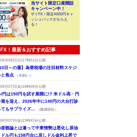
当サイト限定口座開設
キャンペーン中！
ザイFX！限定4000円キャ
ッシュバックがもらえ
る！
FX！最新＆おすすめ記事
年08月09日(日)17時52分公開
月10日～の週】為替相場の注目材料スケジ
ルと焦点
（羊飼い）
年08月07日(金)18時09分公開
/円は150円を試す展開に!? 米ドル高・円
焉を迎え、2026年中に140円の大台打診
ってもサプライズ…
（陳満咲杜）
年08月07日(金)15時43分公開
の楽観論とは違って中東情勢は悪化し原油
、ドル円も158円台に戻しドル金利上昇で