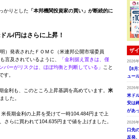
っかりとした
「本邦機関投資家の買い」が断続的に
ドル/円はさらに上昇！
ザイ
未明）発表されたＦＯＭＣ（米連邦公開市場委員
でも言及されているように、
「金利据え置きは、僅
2026
ンバーがリスクは、ほぼ均衡と判断している」
こと
【8
です。
ュー
2026
期金利も、このところ上昇基調を高めています。
米
米ドル
ました。
安は終
があ
米長期金利の上昇を受けて一時104.484円まで上
さらに買われて104.635円まで値を上げました。
2026
口先
反発