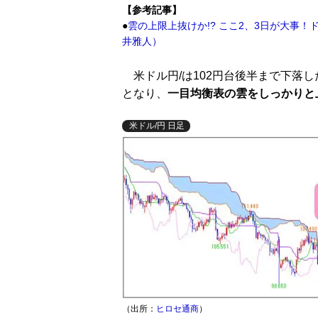
【参考記事】
●
雲の上限上抜けか!? ここ2、3日が大事
井雅人）
米ドル円/は102円台後半まで下落
となり、
一目均衡表の雲をしっかりと
米ドル/円 日足
（出所：
ヒロセ通商
）