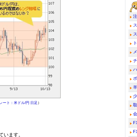
レート：米ドル/円 日足
）
F
F
ています。