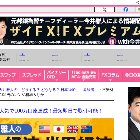
日（日）
--/--
--/--
--/--
--/--
分27秒
--.--
--
--.--
--
--.--
--
--.--
--
今井雅人の「どうする？ どうなる？ 日本経済、世界経済」
> 不安材
105円のレンジ相場入りか
人気で100万口座達成！最短即日で取引可能！