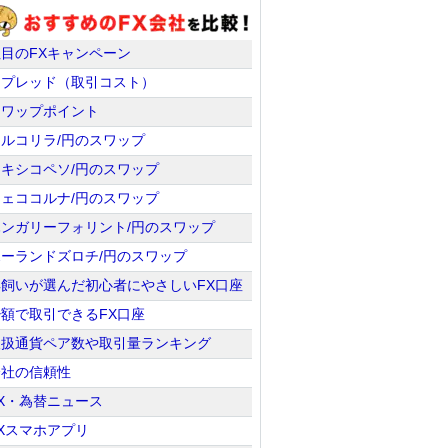
注目のFXキャンペーン
スプレッド（取引コスト）
スワップポイント
トルコリラ/円のスワップ
メキシコペソ/円のスワップ
チェココルナ/円のスワップ
ハンガリーフォリント/円のスワップ
ポーランドズロチ/円のスワップ
羊飼いが選んだ初心者にやさしいFX口座
少額で取引できるFX口座
取扱通貨ペア数や取引量ランキング
会社の信頼性
X・為替ニュース
Xスマホアプリ