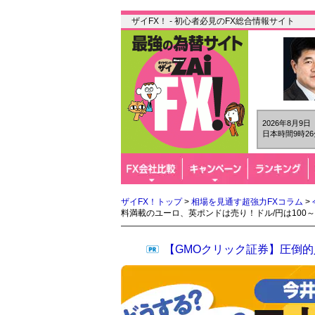
ザイFX！ - 初心者必見のFX総合情報サイト
2026年8月9
日本時間9時26
ザイFX！トップ
>
相場を見通す超強力FXコラム
>
料満載のユーロ、英ポンドは売り！ドル/円は100～
【GMOクリック証券】圧倒的