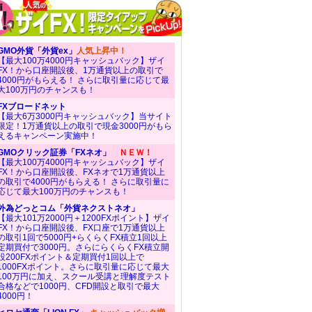
GMO外貨「外貨ex」
人気上昇中！
【最大100万4000円キャッシュバック】ザイ
FX！から口座開設後、1万通貨以上の取引で
4000円がもらえる！ さらに取引量に応じて最
大100万円のチャンスも！
FXブロードネット
【最大6万3000円キャッシュバック】当サイト
限定！1万通貨以上の取引で現金3000円がもら
えるキャンペーン実施中！
GMOクリック証券「FXネオ」
ＮＥＷ！
【最大100万4000円キャッシュバック】ザイ
FX！から口座開設後、FXネオで1万通貨以上
の取引で4000円がもらえる！ さらに取引量に
応じて最大100万円のチャンスも！
外為どっとコム「外貨ネクストネオ」
【最大101万2000円＋1200FXポイント】ザイ
FX！から口座開設後、FX口座で1万通貨以上
の取引1回で5000円+らくらくFX積立1回以上
定期買付で3000円。さらにらくらくFX積立開
設200FXポイント＆定期買付1回以上で
1000FXポイント。さらに取引量に応じて最大
100万円に加え、スクール受講と理解度テスト
合格などで1000円、CFD開設と取引で最大
4000円！