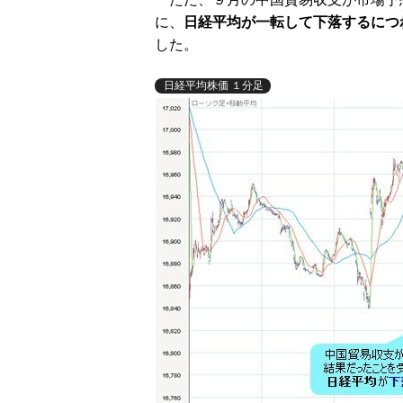
に、
日経平均が一転して下落するにつれ
した。
日経平均株価 １分足