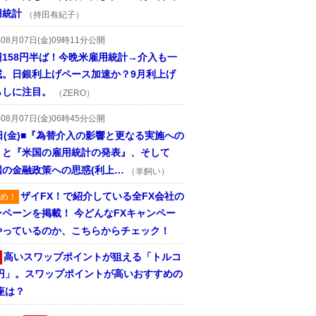
用統計
（持田有紀子）
年08月07日(金)09時11分公開
円158円半ば！今晩米雇用統計→介入も一
戒。日銀利上げペース加速か？9月利上げ
らしに注目。
（ZERO）
年08月07日(金)06時45分公開
日(金)■『為替介入の影響と更なる実施への
』と『米国の雇用統計の発表』、そして
国の金融政策への思惑(利上…
（羊飼い）
ザイFX！で紹介している全FX会社の
め！
ンペーンを掲載！ 今どんなFXキャンペー
やっているのか、こちらからチェック！
高いスワップポイントが狙える「トルコ
/円」。スワップポイントが高いおすすめの
座は？