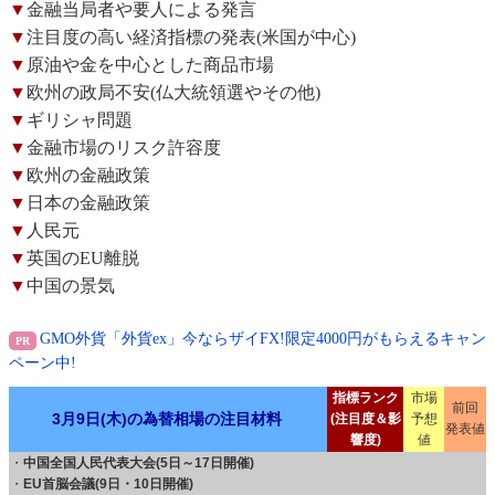
▼
金融当局者や要人による発言
▼
注目度の高い経済指標の発表(米国が中心)
▼
原油や金を中心とした商品市場
▼
欧州の政局不安(仏大統領選やその他)
▼
ギリシャ問題
▼
金融市場のリスク許容度
▼
欧州の金融政策
▼
日本の金融政策
▼
人民元
▼
英国のEU離脱
▼
中国の景気
GMO外貨「外貨ex」今ならザイFX!限定4000円がもらえるキャン
ペーン中!
指標ランク
市場
前回
3月9日(木)の為替相場の注目材料
(注目度＆影
予想
発表値
響度)
値
・
中国全国人民代表大会(5日～17日開催)
・
EU首脳会議(9日・10日開催)