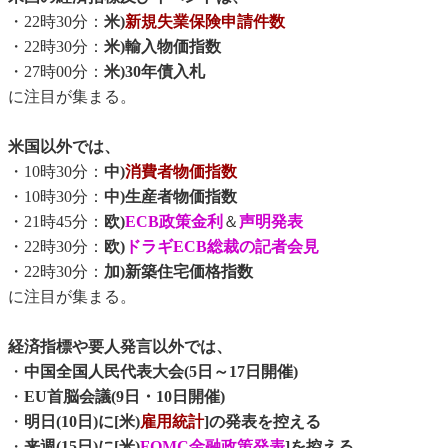
・22時30分：
米)
新規失業保険申請件数
・22時30分：
米)輸入物価指数
・27時00分：
米)30年債入札
に注目が集まる。
米国以外では、
・10時30分：
中)
消費者物価指数
・10時30分：
中)生産者物価指数
・21時45分：
欧)
ECB政策金利
＆
声明発表
・22時30分：
欧)
ドラギECB総裁の記者会見
・22時30分：
加)新築住宅価格指数
に注目が集まる。
経済指標や要人発言以外では、
・
中国全国人民代表大会(5日～17日開催)
・
EU首脳会議(9日・10日開催)
・
明日(10日)に[米)
雇用統計
]の発表を控える
・
来週(15日)に[米)
FOMC金融政策発表
]を控える