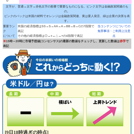
0
文字が、普通→太字→赤色太字の順番で重要なものになる。ピンク太字は金融政策関連のも
の。
ピンクのバックは米国の材料でオレンジは金融政策関連、黄は要人発言、緑は企業の決算を表
す。
重要ラン
米国の経済指標はSS→S→AA→A→BB→B→Cの7段階で
当コンテンツについての
ク
表記
免罪事項・ご利用上注意
について
その他の経済指標は◎→○→△→×の4段階で表記
点
※
15時～20時に市場予想値(コンセンサス)の最新の数値をチェックし、更新した数値は
赤字
で
表記
[9日18時過ぎの時点]