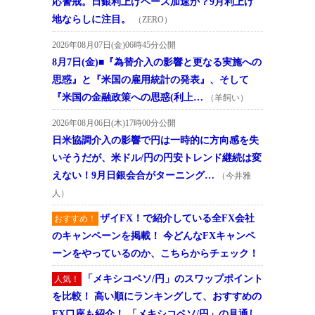
応警戒。日銀利上げペース加速か？9月利上げ
地ならしに注目。
（ZERO）
2026年08月07日(金)06時45分公開
8月7日(金)■『為替介入の影響と更なる実施への
思惑』と『米国の雇用統計の発表』、そして
『米国の金融政策への思惑(利上…
（羊飼い）
2026年08月06日(木)17時00分公開
日米協調介入の影響で円は一時的に方向感を失
いそうだが、米ドル/円の円安トレンド継続は変
えない！9月日銀会合がターニング…
（今井雅
人）
ザイFX！で紹介している全FX会社
おすすめ！
のキャンペーンを掲載！ 今どんなFXキャンペ
ーンをやっているのか、こちらからチェック！
「メキシコペソ/円」のスワップポイント
人気！
を比較！ 高い順にランキングして、おすすめの
FX口座も紹介！ 「メキシコペソ/円」の見通し