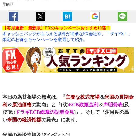
羊飼い
【毎月更新！最新版】FXのキャンペーンおすすめ10選！
キャッシュバックがもらえる条件が簡単なFX会社や、「ザイFX！」
限定のお得なキャンペーンを厳選して紹介。
本日の為替相場の焦点は、『
主要な株式市場
＆
米国の長期金
利
＆
原油価格
の動向』と『[欧)
ECB政策金利
＆
声明発表
]及
び[欧)
ドラギECB総裁の記者会見
]』、そして『注目度の高
い
米国の経済指標
の発表』にあり。
米国の経済指標及びイベントは、