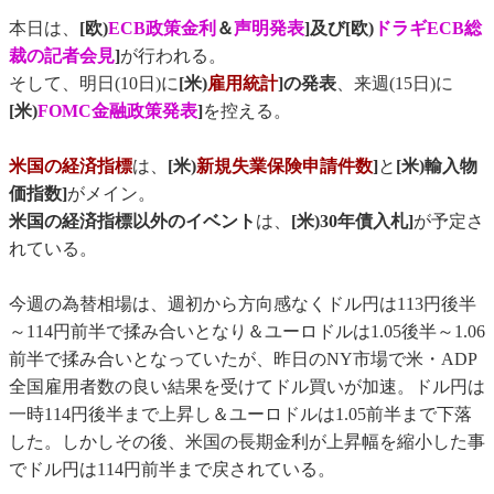
本日は、
[欧)
ECB政策金利
＆
声明発表
]及び[欧)
ドラギECB総
裁の記者会見
]
が行われる。
そして、明日(10日)に
[米)
雇用統計
]の発表
、来週(15日)に
[米)
FOMC金融政策発表
]
を控える。
米国の経済指標
は、
[米)
新規失業保険申請件数
]
と
[米)輸入物
価指数]
がメイン。
米国の経済指標以外のイベント
は、
[米)30年債入札]
が予定さ
れている。
今週の為替相場は、週初から方向感なくドル円は113円後半
～114円前半で揉み合いとなり＆ユーロドルは1.05後半～1.06
前半で揉み合いとなっていたが、昨日のNY市場で米・ADP
全国雇用者数の良い結果を受けてドル買いが加速。ドル円は
一時114円後半まで上昇し＆ユーロドルは1.05前半まで下落
した。しかしその後、米国の長期金利が上昇幅を縮小した事
でドル円は114円前半まで戻されている。