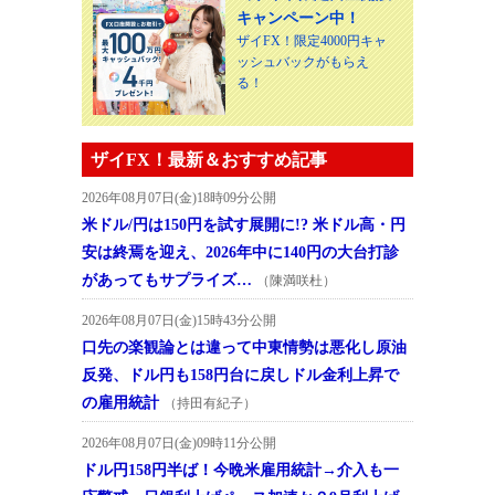
キャンペーン中！
ザイFX！限定4000円キャ
ッシュバックがもらえ
る！
ザイFX！最新＆おすすめ記事
2026年08月07日(金)18時09分公開
米ドル/円は150円を試す展開に!? 米ドル高・円
安は終焉を迎え、2026年中に140円の大台打診
があってもサプライズ…
（陳満咲杜）
2026年08月07日(金)15時43分公開
口先の楽観論とは違って中東情勢は悪化し原油
反発、ドル円も158円台に戻しドル金利上昇で
の雇用統計
（持田有紀子）
2026年08月07日(金)09時11分公開
ドル円158円半ば！今晩米雇用統計→介入も一