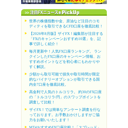
世界の株価指数や金、原油など注目のコモ
ディティを取引できるCFD口座を徹底比較！
【2026年8月版】ザイFX！編集部が注目する
「FXのキャンペーンおすすめ10選」を、記
事で詳しく紹介！
毎月更新中！人気FX口座ランキング。 ラン
クインしたFX口座のキャンペーン情報、お
すすめポイントなどを初心者にもわかりや
すく解説。
少額から取引可能で損失や取引時間が限定
的なバイナリーオプションが取引できる国
内全7口座を徹底比較。
高金利で人気のトルコリラ。 約30のFX口座
の「トルコリラ/円」のスワップポイントを
調査して比較！
ザイFX！では簡単なアンケート調査を行な
っております。お手数おかけしますがご協
力をお願いいたします！
MT4おすすめFX口座比較！「スプレッド」