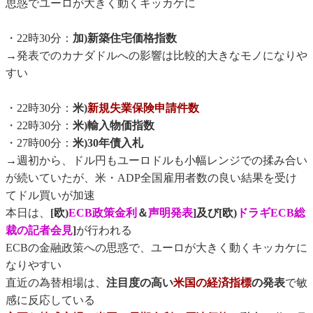
思惑でユーロが大きく動くキッカケに
・22時30分：
加)新築住宅価格指数
→発表でのカナダドルへの影響は比較的大きなモノになりや
すい
・22時30分：
米)
新規失業保険申請件数
・22時30分：
米)輸入物価指数
・27時00分：
米)30年債入札
→週初から、ドル円もユーロドルも小幅レンジでの揉み合い
が続いていたが、米・ADP全国雇用者数の良い結果を受け
てドル買いが加速
本日は、
[欧)
ECB政策金利
＆
声明発表
]及び[欧)
ドラギECB総
裁の記者会見
]
が行われる
ECBの金融政策への思惑で、ユーロが大きく動くキッカケに
なりやすい
直近の為替相場は、
注目度の高い
米国の経済指標
の発表
で敏
感に反応している