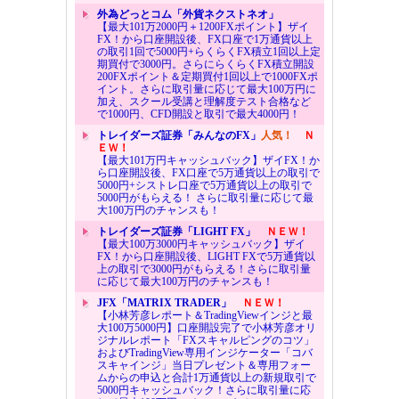
外為どっとコム「外貨ネクストネオ」
【最大101万2000円＋1200FXポイント】ザイ
FX！から口座開設後、FX口座で1万通貨以上
の取引1回で5000円+らくらくFX積立1回以上定
期買付で3000円。さらにらくらくFX積立開設
200FXポイント＆定期買付1回以上で1000FXポ
イント。さらに取引量に応じて最大100万円に
加え、スクール受講と理解度テスト合格など
で1000円、CFD開設と取引で最大4000円！
トレイダーズ証券「みんなのFX」
人気！
Ｎ
ＥＷ！
【最大101万円キャッシュバック】ザイFX！か
ら口座開設後、FX口座で5万通貨以上の取引で
5000円+シストレ口座で5万通貨以上の取引で
5000円がもらえる！ さらに取引量に応じて最
大100万円のチャンスも！
トレイダーズ証券「LIGHT FX」
ＮＥＷ！
【最大100万3000円キャッシュバック】ザイ
FX！から口座開設後、LIGHT FXで5万通貨以
上の取引で3000円がもらえる！さらに取引量
に応じて最大100万円のチャンスも！
JFX「MATRIX TRADER」
ＮＥＷ！
【小林芳彦レポート＆TradingViewインジと最
大100万5000円】口座開設完了で小林芳彦オリ
ジナルレポート「FXスキャルピングのコツ」
およびTradingView専用インジケーター「コバ
スキャインジ」当日プレゼント＆専用フォー
ムからの申込と合計1万通貨以上の新規取引で
5000円キャッシュバック！さらに取引量に応