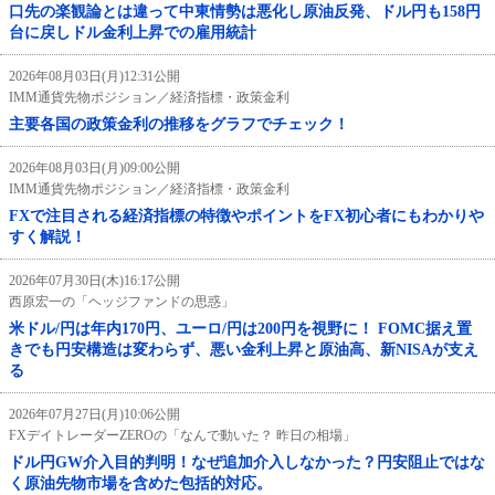
口先の楽観論とは違って中東情勢は悪化し原油反発、ドル円も158円
台に戻しドル金利上昇での雇用統計
2026年08月03日(月)12:31公開
IMM通貨先物ポジション／経済指標・政策金利
主要各国の政策金利の推移をグラフでチェック！
2026年08月03日(月)09:00公開
IMM通貨先物ポジション／経済指標・政策金利
FXで注目される経済指標の特徴やポイントをFX初心者にもわかりや
すく解説！
2026年07月30日(木)16:17公開
西原宏一の「ヘッジファンドの思惑」
米ドル/円は年内170円、ユーロ/円は200円を視野に！ FOMC据え置
きでも円安構造は変わらず、悪い金利上昇と原油高、新NISAが支え
る
2026年07月27日(月)10:06公開
FXデイトレーダーZEROの「なんで動いた？ 昨日の相場」
ドル円GW介入目的判明！なぜ追加介入しなかった？円安阻止ではな
く原油先物市場を含めた包括的対応。