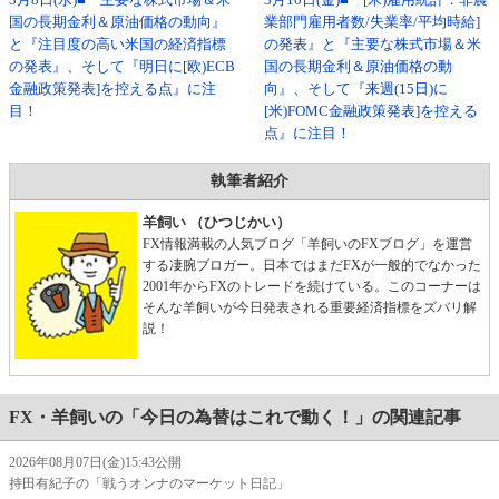
国の長期金利＆原油価格の動向』
業部門雇用者数/失業率/平均時給]
と『注目度の高い米国の経済指標
の発表』と『主要な株式市場＆米
の発表』、そして『明日に[欧)ECB
国の長期金利＆原油価格の動
金融政策発表]を控える点』に注
向』、そして『来週(15日)に
目！
[米)FOMC金融政策発表]を控える
点』に注目！
執筆者紹介
羊飼い （ひつじかい）
FX情報満載の人気ブログ「羊飼いのFXブログ」を運営
する凄腕ブロガー。日本ではまだFXが一般的でなかった
2001年からFXのトレードを続けている。このコーナーは
そんな羊飼いが今日発表される重要経済指標をズバリ解
説！
FX・羊飼いの「今日の為替はこれで動く！」の関連記事
2026年08月07日(金)15:43公開
持田有紀子の「戦うオンナのマーケット日記」