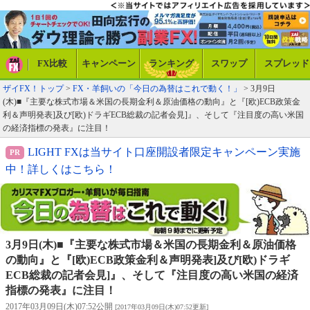
FX比較
キャンペーン
ランキング
スワップ
スプレッド
ザイFX！トップ
>
FX・羊飼いの「今日の為替はこれで動く！」
> 3月9日
(木)■『主要な株式市場＆米国の長期金利＆原油価格の動向』と『[欧)ECB政策金
利＆声明発表]及び[欧)ドラギECB総裁の記者会見]』、そして『注目度の高い米国
の経済指標の発表』に注目！
LIGHT FXは当サイト口座開設者限定キャンペーン実施
中！詳しくはこちら！
3月9日(木)■『主要な株式市場＆米国の長期金利＆原油価格
の動向』と『[欧)ECB政策金利＆声明発表]及び[欧)ドラギ
ECB総裁の記者会見]』、そして『注目度の高い米国の経済
指標の発表』に注目！
2017年03月09日(木)07:52公開
[2017年03月09日(木)07:52更新]