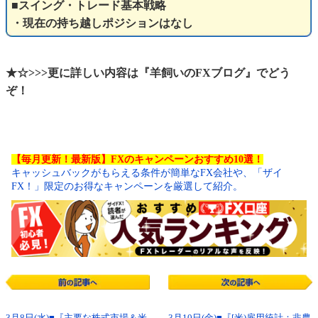
■スイング・トレード基本戦略
・現在の持ち越しポジションはなし
★☆>>>更に詳しい内容は『羊飼いのFXブログ』でどう
ぞ！
【毎月更新！最新版】FXのキャンペーンおすすめ10選！
キャッシュバックがもらえる条件が簡単なFX会社や、「ザイ
FX！」限定のお得なキャンペーンを厳選して紹介。
3月8日(水)■『主要な株式市場＆米
3月10日(金)■『[米)雇用統計：非農