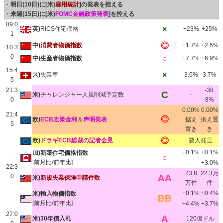
・
明日(10日)に[米)
雇用統計
]の発表を控える
・
来週(15日)に[米)
FOMC金融政策発表
]を控える
09:0
×
英)
RICS住宅価格
+23%
+25%
1
◎
中)
消費者物価指数
+1.7%
+2.5%
10:3
0
○
中)生産者物価指数
+7.7%
+6.9%
15:4
×
ス)
失業率
3.6%
3.7%
5
21:3
-38.
C
米)
チャレンジャー人員削減予定数
-
0
8%
0.00%
0.00%
21:4
◎
欧)
ECB政策金利
＆
声明発表
据え
据え置
5
置き
き
◎
欧)
ドラギECB総裁の記者会見
要人発言
+0.1%
+0.1%
加)新築住宅価格指数
○
[前月比/前年比]
-
+3.0%
22:3
23.8
22.3万
0
AA
米)
新規失業保険申請件数
万件
件
+0.1%
+0.4%
米)輸入物価指数
BB
[前月比/前年比]
+4.4%
+3.7%
27:0
A
米)30年債入札
120億ドル