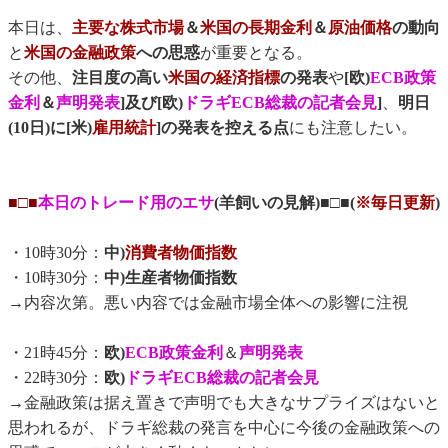
本日は、
主要な株式市場
＆
米国の長期金利
＆
原油価格
の動向
と
米国の金融政策
への思惑
が重要となる。
その他、
注目度の高い
米国の経済指標
の発表
や
[欧)
ECB政策
金利
＆
声明発表
]及び[欧)
ドラギECB総裁の記者会見
]
、
明日
(10日)に[米)
雇用統計
]の発表を控える点
にも注意したい。
■□■
本日のトレード用のエサ
(羊飼いの見解)■□■(
※毎日更新
)
・10時30分：
中)
消費者物価指数
・10時30分：
中)生産者物価指数
→内容次第。悪い内容では金融市場全体への影響に注視
・21時45分：
欧)
ECB政策金利
＆
声明発表
・22時30分：
欧)
ドラギECB総裁の記者会見
→金融政策は据え置きで声明でも大きなサプライズはないと
思われるが、ドラギ総裁の発言を中心に今後の金融政策への