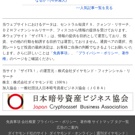
なるか？(今井雅人)
>>人気記事一覧を見る
当ウェブサイトにおけるデータは、セントラル短資ＦＸ、クォンツ・リサーチ、
ＤＺＨフィナンシャルリサーチ、フィスコから情報の提供を受けております。
本ウェブサイト「ザイFX！」は、情報の提供を目的として運営しており、投
資、その他の行動を勧誘する目的では運営しておりません。通貨ペアの選択、売
買レートなど投資の最終決定は、お客様ご自身の判断でなさるようにお願いいた
します。さらに詳しいことは
「免責事項」
、
「プライバシー・ポリシー、著作
権」
のページをご確認ください。
当サイト「ザイFX！」の運営元：株式会社ダイヤモンド・フィナンシャル・リ
サーチ
株主：株式会社ダイヤモンド社（100％）
加入協会：一般社団法人日本暗号資産ビジネス協会（ＪＣＢＡ）
免責事項
会社概要
プライバシー・ポリシー、著作権
サイトマップ
タグ一覧
広告のご案内
ダイヤモンド社のサイト
ダイヤモンド・オンライン
|
週刊ダイヤモンド
|