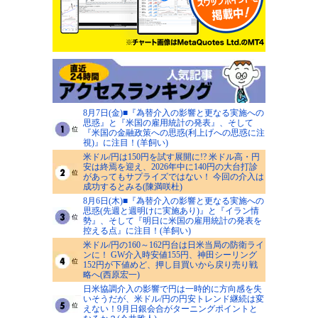
8月7日(金)■『為替介入の影響と更なる実施への
思惑』と『米国の雇用統計の発表』、そして
『米国の金融政策への思惑(利上げへの思惑に注
視)』に注目！(羊飼い)
米ドル/円は150円を試す展開に!? 米ドル高・円
安は終焉を迎え、2026年中に140円の大台打診
があってもサプライズではない！ 今回の介入は
成功するとみる(陳満咲杜)
8月6日(木)■『為替介入の影響と更なる実施への
思惑(先週と週明けに実施あり)』と『イラン情
勢』、そして『明日に米国の雇用統計の発表を
控える点』に注目！(羊飼い)
米ドル/円の160～162円台は日米当局の防衛ライ
ンに！ GW介入時安値155円、神田シーリング
152円が下値めど、押し目買いから戻り売り戦
略へ(西原宏一)
日米協調介入の影響で円は一時的に方向感を失
いそうだが、米ドル/円の円安トレンド継続は変
えない！9月日銀会合がターニングポイントと