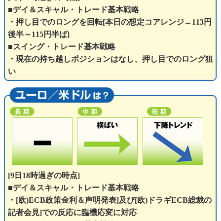
■デイ＆スキャル・トレード基本戦略
・押し目でのロングを回転[本日の想定コアレンジ→113円
後半～115円半ば]
■スイング・トレード基本戦略
・現在の持ち越しポジションはなし、押し目でのロング狙
い
[9日18時過ぎの時点]
■デイ＆スキャル・トレード基本戦略
・[欧)ECB政策金利＆声明発表]及び[欧)ドラギECB総裁の
記者会見]での反応に臨機応変に対応