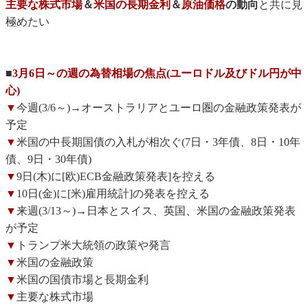
主要な株式市場
＆
米国の長期金利
＆
原油価格
の動向
と共に見
極めたい
■
3月6日～の週の為替相場の焦点(ユーロドル及びドル円が中
心)
▼
今週(3/6～)→オーストラリアとユーロ圏の金融政策発表が
予定
▼
米国の中長期国債の入札が相次ぐ(7日・3年債、8日・10年
債、9日・30年債)
▼
9日(木)に[欧)ECB金融政策発表]を控える
▼
10日(金)に[米)雇用統計]の発表を控える
▼
来週(3/13～)→日本とスイス、英国、米国の金融政策発表
が予定
▼
トランプ米大統領の政策や発言
▼
米国の金融政策
▼
米国の国債市場と長期金利
▼
主要な株式市場