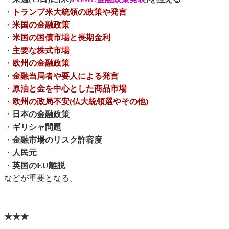
・
トランプ米大統領の政策や発言
・
米国の金融政策
・
米国の国債市場と長期金利
・
主要な株式市場
・
欧州の金融政策
・
金融当局者や要人による発言
・
原油と金を中心とした商品市場
・
欧州の政局不安(仏大統領選やその他)
・
日本の金融政策
・
ギリシャ問題
・
金融市場のリスク許容度
・
人民元
・
英国のEU離脱
などが重要となる。
★★★