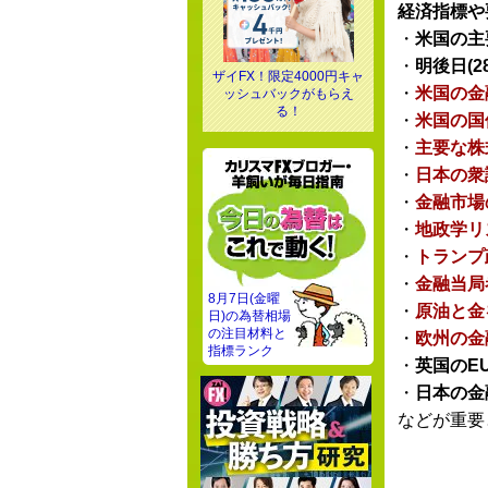
経済指標や
・
米国の主
・
明後日(28
ザイFX！限定4000円キャ
・
米国の金
ッシュバックがもらえ
る！
・
米国の国
・
主要な株
・
日本の衆
・
金融市場
・
地政学リ
・
トランプ
・
金融当局
8月7日(金曜
・
原油と金
日)の為替相場
の注目材料と
・
欧州の金
指標ランク
・
英国のE
・
日本の金
などが重要