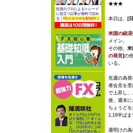
★★★
投資のプロによるトレード
に役立つ記事が無料で読め
本日は、
[日
る！
FXメルマガも配信中！
米国の経済
メイン。
その他、
米
の発言
]
の
いる。
先週の為替
者会見を受
で上昇し、
後、週末に
ちょうどを
米ドル/円は150円を
1.19半
試す展開に!? 米ドル
高・円安は終焉を迎
え、2026年中に140
週明けの為
円の大台打診があっ