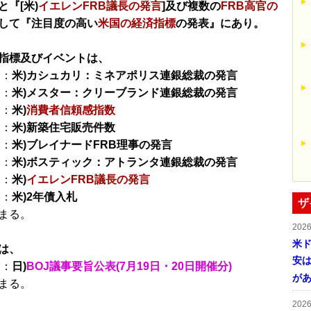
と『[米)
イエレンFRB議長の発言
]及び複数の
FRB高官の
して『注目度の高い
米国の経済指標
の発表』にあり。
指標及びイベントは、
分：
米)カシュカリ：ミネアポリス連銀総裁の発言
分：
米)メスター：クリーブランド連銀総裁の発言
分：
米)
消費者信頼感指数
分：
米)新築住宅販売件数
分：
米)ブレイナードFRB理事の発言
分：
米)ボスティック：アトランタ連銀総裁の発言
分：
米)
イエレンFRB議長の発言
分：
米)2年債入札
ザ
まる。
202
米ド
は、
安は
分：
日)
BOJ議事要旨公表(7月19日・20日開催分)
が
まる。
202