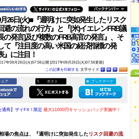
9月26日(火)■『週明けに突如発生したリスク
回避の流れの行方』と『[米)イエレンFRB議
長の発言]及び複数のFRB高官の発言』、そ
して『注目度の高い米国の経済指標の発
表』に注目！
017年09月26日(火)07:56公開 [2017年09月26日(火)07:56更新]
この記事を印刷する
文字サイズ
シェア
ポスト
ブックマーク
セ通商】ザイFX！限定
最大11000円キャッシュバック実施中！
相場の焦点は、『週明けに突如発生した
リスク回避の流