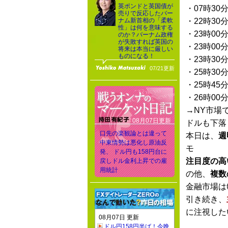
英ポンドと英国債が
・07時30
売りで反応したバー
ナム新首相の「柔軟
・22時30
性」は何を意味する
・23時00
のか？バーナム政権
が失敗すれば英国の
・23時00
将来は本当に厳しい
ものになる！
・23時30
07/21更新
・25時30
・25時45
・26時00
→NY市場
08月07日更新
ドルも下落
口先の楽観論とは違って
本日は、
週
中東情勢は悪化し原油反
モ
発、 ドル円も158円台に
注目度の高
戻しドル金利上昇での雇
用統計
の他、
複数
金融市場は
引き続き、
に注視した
08月07日 更新
ドル円158円半ば！今晩