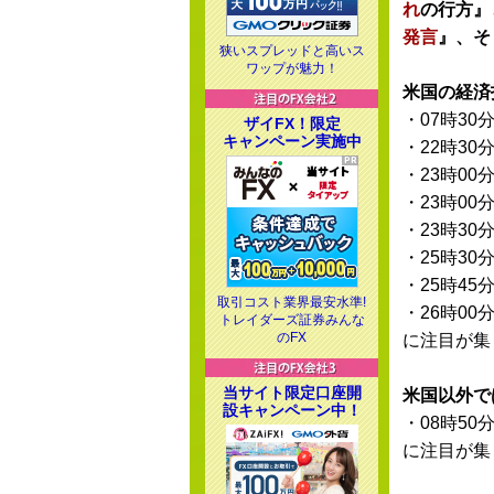
れ
の行方』
発言
』、そ
狭いスプレッドと高いス
ワップが魅力！
米国の経済
・07時30
ザイFX！限定
キャンペーン実施中
・22時30
・23時00
・23時00
・23時30
・25時30
・25時45
取引コスト業界最安水準!
・26時00
トレイダーズ証券みんな
のFX
に注目が集
当サイト限定口座開
米国以外で
設キャンペーン中！
・08時50
に注目が集