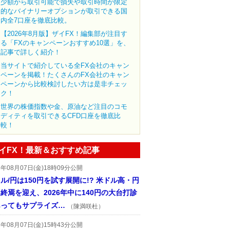
少額から取引可能で損失や取引時間が限定
的なバイナリーオプションが取引できる国
内全7口座を徹底比較。
【2026年8月版】ザイFX！編集部が注目す
る「FXのキャンペーンおすすめ10選」を、
記事で詳しく紹介！
当サイトで紹介している全FX会社のキャン
ペーンを掲載！たくさんのFX会社のキャン
ペーンから比較検討したい方は是非チェッ
ク！
世界の株価指数や金、原油など注目のコモ
ディティを取引できるCFD口座を徹底比
較！
イFX！最新＆おすすめ記事
6年08月07日(金)18時09分公開
ル/円は150円を試す展開に!? 米ドル高・円
終焉を迎え、2026年中に140円の大台打診
あってもサプライズ…
（陳満咲杜）
6年08月07日(金)15時43分公開