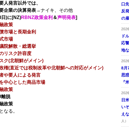
要人発言以外では、
口
要企業の決算発表
→ナイキ、その他
反発
日)に[NZ)
RBNZ政策金利
＆
声明発表
]
の
融政策
202
債市場と長期金利
ドル
式市場
応
議院解散・総選挙
地
のリスク許容度
スク(北朝鮮がメイン)
202
政権(直近では税制改革や北朝鮮への対応がメイン)
8月
者や要人による発言
思
を中心とした商品市場
『米
融政策
202
U離脱
日
融政策
い
となる。
え
人）