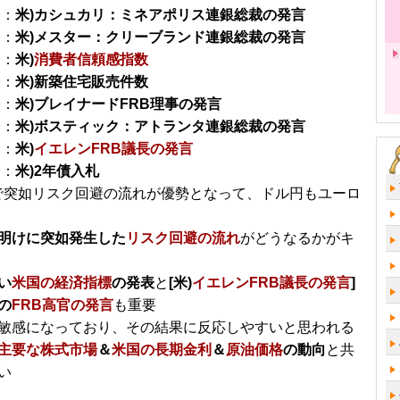
分：
米)カシュカリ：ミネアポリス連銀総裁の発言
分：
米)メスター：クリーブランド連銀総裁の発言
分：
米)
消費者信頼感指数
分：
米)新築住宅販売件数
分：
米)ブレイナードFRB理事の発言
分：
米)ボスティック：アトランタ連銀総裁の発言
分：
米)
イエレンFRB議長の発言
分：
米)2年債入札
で突如リスク回避の流れが優勢となって、ドル円もユーロ
明けに突如発生した
リスク回避の流れ
がどうなるかがキ
い
米国の経済指標
の発表
と
[米)
イエレンFRB議長の発言
]
の
FRB高官の発言
も重要
敏感になっており、その結果に反応しやすいと思われる
主要な株式市場
＆
米国の長期金利
＆
原油価格
の動向
と共
い