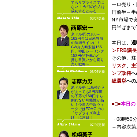
てもサプライズでは
ーロ売り・
ない！ 今回の介入は
成功するとみる
円前半～半
08/07更新
NY市場で
円半ばまで
米ドル/円の160～
162円台は日米当局
本日は、
週
の防衛ラインに！
GW介入時安値155
ンFRB議
円、神田シーリング
152円が下値めど、
その他、
注
押し目買いから戻り
売り戦略へ
リスク
、
主
08/06更新
ンプ政権
へ
総選挙
への
米ドル/円は為替介入
があっても5円程度
の下落で160円すら
割れない可能性が高
■□■
本日の
い！今週の中銀ウィ
ークではFOMCでの
「サプライズ利上
げ」に注目！
・08時50
07/29更新
→内容次第