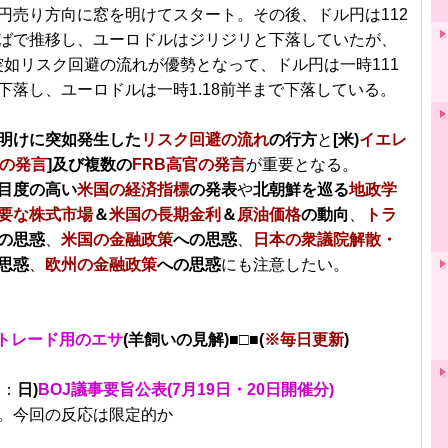
円売り方向に窓を明けてスタート。その後、ドル円は112
ばで推移し、ユーロドルはジリジリと下落していたが、
突如リスク回避の流れが優勢となって、ドル円は一時111
下落し、ユーロドルは一時1.18前半まで下落している。
明けに突如発生した
リスク回避の流れ
の行方
と
[米)
イエレ
長の発言
]及び複数の
FRB高官の発言
が重要となる。
目度の高い
米国の経済指標
の発表
や
北朝鮮を巡る
地政学
要な株式市場
＆
米国の長期金利
＆
原油価格
の動向
、
トラ
の思惑
、
米国の金融政策
への思惑
、
日本の衆議院解散・
思惑
、
欧州の金融政策
への思惑
にも注意したい。
トレード用のエサ
(羊飼いの見解)■□■(
※毎日更新
)
分：
日)
BOJ議事要旨公表(7月19日・20日開催分)
。今回の反応は限定的か