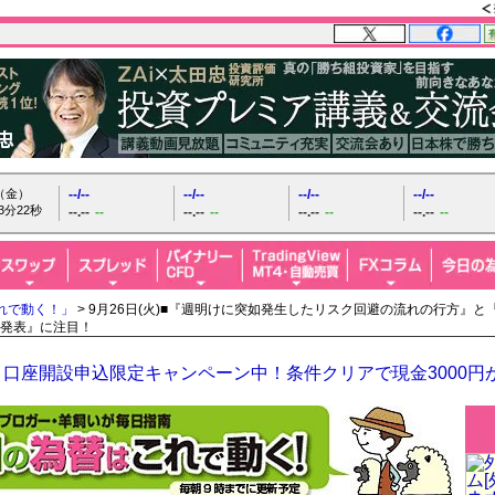
日（金）
--/--
--/--
--/--
--/--
3分23秒
--.--
--
--.--
--
--.--
--
--.--
--
れで動く！」
> 9月26日(火)■『週明けに突如発生したリスク回避の流れの行方』と『
発表』に注目！
口座開設申込限定キャンペーン中！条件クリアで現金3000円