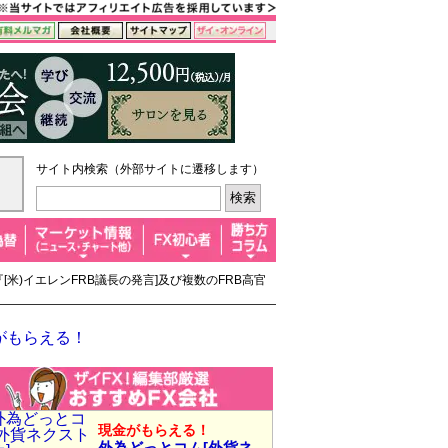
サイト内検索（外部サイトに遷移します）
[米)イエレンFRB議長の発言]及び複数のFRB高官
がもらえる！
現金がもらえる！
外為どっとコム[外貨ネ