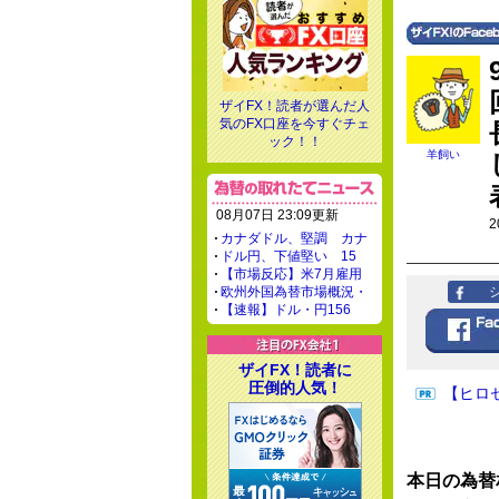
ザイFX！読者が選んだ人
気のFX口座を今すぐチェ
ック！！
羊飼い
08月07日 23:09更新
2
カナダドル、堅調 カナ
ドル円、下値堅い 15
【市場反応】米7月雇用
欧州外国為替市場概況・
【速報】ドル・円156
ザイFX！読者に
圧倒的人気！
【ヒロ
本日の為替