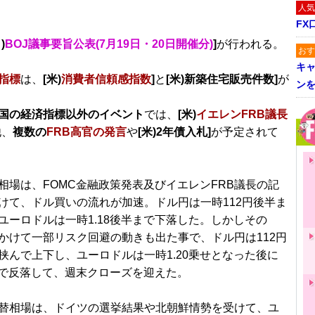
人気
FX
)
BOJ議事要旨公表(7月19日・20日開催分)
]
が行われる。
おす
キャ
指標
は、
[米)
消費者信頼感指数
]
と
[米)新築住宅販売件数]
が
ン
国の経済指標以外のイベント
では、
[米)
イエレンFRB議長
他、
複数の
FRB高官の発言
や
[米)2年債入札]
が予定されて
相場は、FOMC金融政策発表及びイエレンFRB議長の記
けて、ドル買いの流れが加速。ドル円は一時112円後半ま
ユーロドルは一時1.18後半まで下落した。しかしその
かけて一部リスク回避の動きも出た事で、ドル円は112円
挟んで上下し、ユーロドルは一時1.20乗せとなった後に
ばまで反落して、週末クローズを迎えた。
替相場は、ドイツの選挙結果や北朝鮮情勢を受けて、ユ