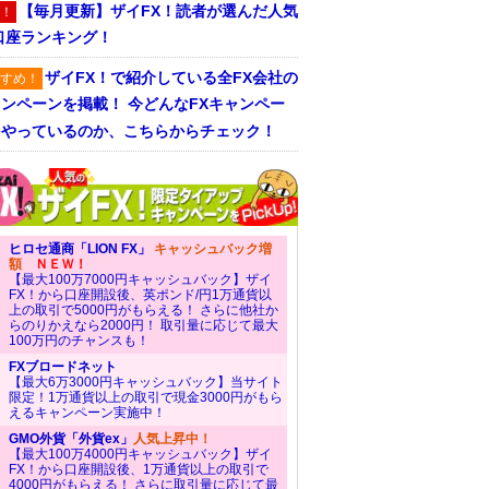
【毎月更新】ザイFX！読者が選んだ人気
！
口座ランキング！
ザイFX！で紹介している全FX会社の
すめ！
ンペーンを掲載！ 今どんなFXキャンペー
をやっているのか、こちらからチェック！
ヒロセ通商「LION FX」
キャッシュバック増
額
ＮＥＷ！
【最大100万7000円キャッシュバック】ザイ
FX！から口座開設後、英ポンド/円1万通貨以
上の取引で5000円がもらえる！ さらに他社か
らのりかえなら2000円！ 取引量に応じて最大
100万円のチャンスも！
FXブロードネット
【最大6万3000円キャッシュバック】当サイト
限定！1万通貨以上の取引で現金3000円がもら
えるキャンペーン実施中！
GMO外貨「外貨ex」
人気上昇中！
【最大100万4000円キャッシュバック】ザイ
FX！から口座開設後、1万通貨以上の取引で
4000円がもらえる！ さらに取引量に応じて最