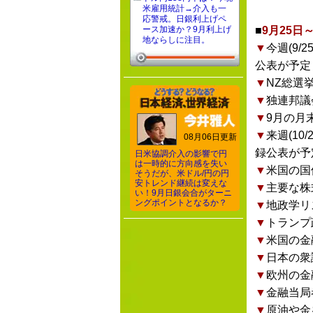
米雇用統計→介入も一
応警戒。日銀利上げペ
ース加速か？9月利上げ
■
9月25
地ならしに注目。
▼
今週(9
公表が予定
▼
NZ総選挙
▼
独連邦議
▼
9月の月
▼
来週(1
08月06日更新
録公表が予
日米協調介入の影響で円
は一時的に方向感を失い
▼
米国の国
そうだが、米ドル/円の円
安トレンド継続は変えな
▼
主要な株
い！9月日銀会合がターニ
ングポイントとなるか？
▼
地政学リ
▼
トランプ
▼
米国の金
▼
日本の衆
▼
欧州の金
▼
金融当局
▼
原油や金