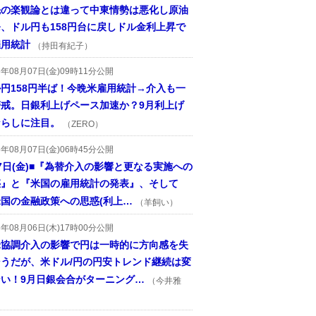
先の楽観論とは違って中東情勢は悪化し原油
、ドル円も158円台に戻しドル金利上昇で
雇用統計
（持田有紀子）
6年08月07日(金)09時11分公開
円158円半ば！今晩米雇用統計→介入も一
警戒。日銀利上げペース加速か？9月利上げ
ならしに注目。
（ZERO）
6年08月07日(金)06時45分公開
7日(金)■『為替介入の影響と更なる実施への
惑』と『米国の雇用統計の発表』、そして
国の金融政策への思惑(利上…
（羊飼い）
6年08月06日(木)17時00分公開
米協調介入の影響で円は一時的に方向感を失
そうだが、米ドル/円の円安トレンド継続は変
ない！9月日銀会合がターニング…
（今井雅