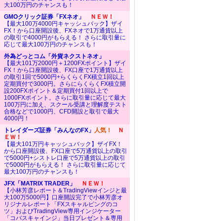
大100万円のチャンスも！
GMOクリック証券「FXネオ」
ＮＥＷ！
【最大100万4000円キャッシュバック】ザイ
FX！から口座開設後、FXネオで1万通貨以上
の取引で4000円がもらえる！ さらに取引量に
応じて最大100万円のチャンスも！
外為どっとコム「外貨ネクストネオ」
【最大101万2000円＋1200FXポイント】ザイ
FX！から口座開設後、FX口座で1万通貨以上
の取引1回で5000円+らくらくFX積立1回以上
定期買付で3000円。さらにらくらくFX積立開
設200FXポイント＆定期買付1回以上で
1000FXポイント。さらに取引量に応じて最大
100万円に加え、スクール受講と理解度テスト
合格などで1000円、CFD開設と取引で最大
4000円！
トレイダーズ証券「みんなのFX」
人気！
Ｎ
ＥＷ！
【最大101万円キャッシュバック】ザイFX！
から口座開設後、FX口座で5万通貨以上の取引
で5000円+シストレ口座で5万通貨以上の取引
で5000円がもらえる！ さらに取引量に応じて
最大100万円のチャンスも！
JFX「MATRIX TRADER」
ＮＥＷ！
【小林芳彦レポート＆TradingViewインジと最
大100万5000円】口座開設完了で小林芳彦オ
リジナルレポート「FXスキャルピングのコ
ツ」およびTradingView専用インジケーター
「コバスキャインジ」当日プレゼント＆専用