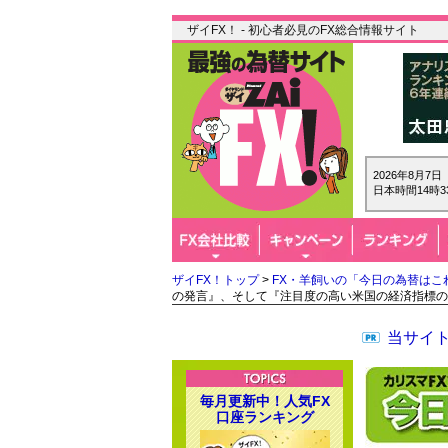
ザイFX！ - 初心者必見のFX総合情報サイト
2026年8月7
日本時間14時3
ザイFX！トップ
>
FX・羊飼いの「今日の為替はこ
の発言』、そして『注目度の高い米国の経済指標の
当サイト
毎月更新中！人気FX
口座ランキング