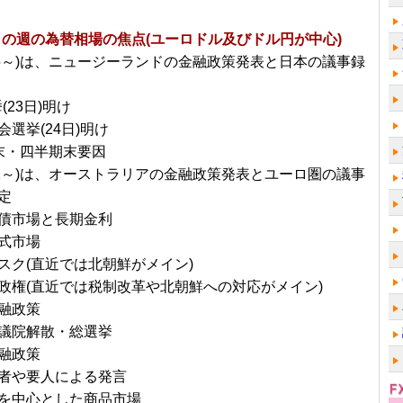
日～の週の為替相場の焦点(ユーロドル及びドル円が中心)
/25～)は、ニュージーランドの金融政策発表と日本の議事録
(23日)明け
会選挙(24日)明け
末・四半期末要因
0/2～)は、オーストラリアの金融政策発表とユーロ圏の議事
定
債市場と長期金利
式市場
スク(直近では北朝鮮がメイン)
政権(直近では税制改革や北朝鮮への対応がメイン)
融政策
議院解散・総選挙
融政策
者や要人による発言
を中心とした商品市場