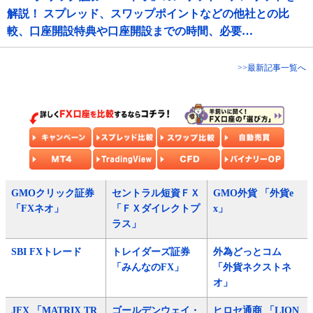
解説！ スプレッド、スワップポイントなどの他社との比
較、口座開設特典や口座開設までの時間、必要…
>>最新記事一覧へ
GMOクリック証券
セントラル短資ＦＸ
GMO外貨 「外貨e
「FXネオ」
「ＦＸダイレクトプ
x」
ラス」
SBI FXトレード
トレイダーズ証券
外為どっとコム
「みんなのFX」
「外貨ネクストネ
オ」
JFX 「MATRIX TR
ゴールデンウェイ・
ヒロセ通商 「LION