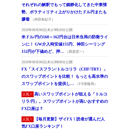
それぞれの解釈でもって鎮静化してきた中東情
勢、ボラティリティ上がりかけたドル円またも
膠着
（持田有紀子）
2026年08月06日(木)13時20分公開
米ドル/円の160～162円台は日米当局の防衛ライ
ンに！ GW介入時安値155円、神田シーリング
152円が下値めど、押…
（西原宏一）
2026年08月06日(木)12時00分公開
FX「スイスフラン/トルコリラ（CHF/TRY）」
のスワップポイントを比較！ もっとも高水準の
スワップポイントを提供し…
（FX情報局）
高いスワップポイントが狙える「トルコ
人気！
リラ/円」。スワップポイントが高いおすすめの
FX口座は？
【毎月更新】ザイFX！読者が選んだ人
人気！
気FX口座ランキング！