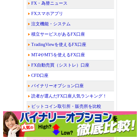
FX・為替ニュース
FXスマホアプリ
注文機能・システム
積立サービスがあるFX口座
TradingViewを使えるFX口座
MT4やMT5を使えるFX口座
FX自動売買（シストレ）口座
CFD口座
バイナリーオプション口座
読者が選んだFX口座人気ランキング！
ビットコイン取引所・販売所を比較
老舗FX会社の外為どっとコムではザイFX！か
らの口座開設者限定キャンペーン中！