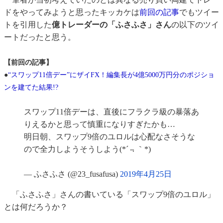
ドをやってみようと思ったキッカケは
前回の記事
でもツイー
トを引用した
億トレーダーの「ふさふさ」さん
の以下のツイ
ートだったと思う。
【前回の記事】
●
“スワップ11倍デー”にザイFX！編集長が4億5000万円分のポジショ
ンを建てた結果!?
スワップ11倍デーは、直後にフラクラ級の暴落あ
りえるかと思って慎重になりすぎたかも…
明日朝、スワップ9倍のユロルは心配なさそうな
ので全力しようそうしよう(*´﹃｀*)
— ふさふさ (@23_fusafusa)
2019年4月25日
「ふさふさ」さんの書いている「スワップ9倍のユロル」
とは何だろうか？