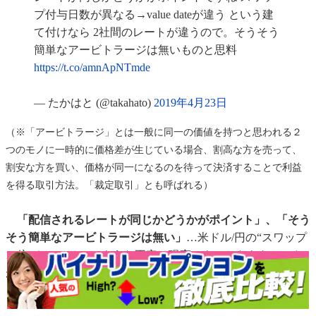
プ付与日数が異なる→value dateが違う という建
て付けなら 2社間のレートが違うので。そうそう
簡単なアービトラージは無いものと思料
https://t.co/amnApNTmde
— たかはと (@takahato)
2019年4月23日
（※「アービトラージ」とは一般に同一の価値を持つと思われる２
つのモノに一時的に価格差が生じている場合、割高な方を売って、
割安な方を買い、価格が同一になるのを待って決済することで利益
を得る取引方法。「裁定取引」とも呼ばれる）
「配信されるレートが同じかどうかがポイント」、「そう
そう簡単なアービトラージは無い」
…米ドル/円の“スワップ
11倍デー”ではこのような不安は現実のものとならなかった
が、
ユーロ/米ドルの“スワップ９倍デー”ではまさに現実の
ものとなりつつある
ようだったのだ。