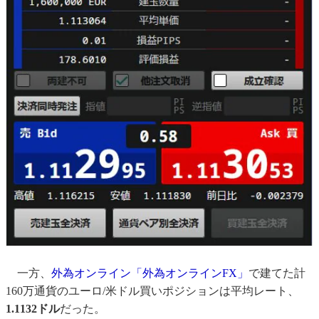
一方、
外為オンライン「外為オンラインFX」
で建てた計
160万通貨のユーロ/米ドル買いポジションは平均レート、
1.1132ドル
だった。