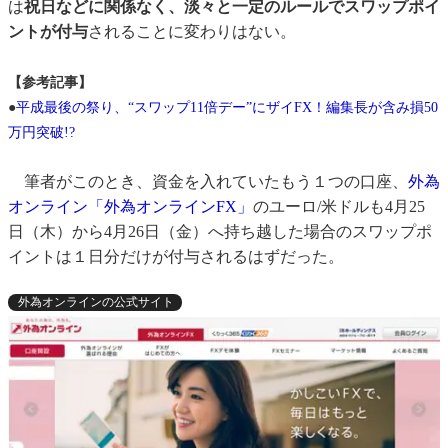
は
祝日などに関係なく、淡々と一定のルールでスワップポイ
ントが付与
されることに変わりはない。
【参考記事】
●
平成最後の祭り、“スワップ11倍デー”にザイFX！編集長が含み損50
万円突破!?
筆者がこのとき、資金を入れていたもう１つの口座、
外為
オンライン「外為オンラインFX」
のユーロ/米ドルも4月25
日（木）から4月26日（金）へ持ち越した場合のスワップポ
イントは１日分だけが付与されるはずだった。
外為オンラインの公式サイト