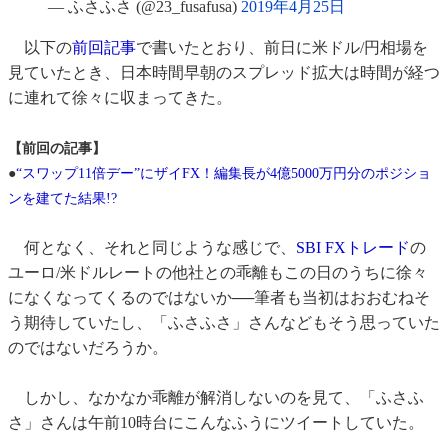
— ふさふさ (@23_fusafusa)
2019年4月25日
以下の
前回記事
で書いたとおり、前日に米ドル/円相場を
見ていたとき、日本時間早朝のスプレッド拡大は時間が経つ
に連れて徐々に収まってきた。
【前回の記事】
●
“スワップ11倍デー”にザイFX！編集長が4億5000万円分のポジショ
ンを建てた結果!?
何となく、それと同じような感じで、
SBI FXトレード
の
ユーロ/米ドルレートの他社との乖離もこの日のうちに徐々
になくなってくるのではないか──筆者も当初はおおむねそ
う期待していたし、「ふさふさ」さんなどもそう思っていた
のではないだろうか。
しかし、なかなか乖離が解消しないのを見て、「ふさふ
さ」さんは午前10時台にこんなふうにツイートしていた。