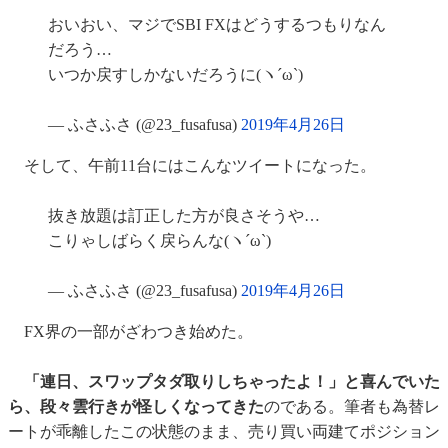
おいおい、マジでSBI FXはどうするつもりなん
だろう…
いつか戻すしかないだろうに(ヽ´ω`)
— ふさふさ (@23_fusafusa)
2019年4月26日
そして、午前11台にはこんなツイートになった。
抜き放題は訂正した方が良さそうや…
こりゃしばらく戻らんな(ヽ´ω`)
— ふさふさ (@23_fusafusa)
2019年4月26日
FX界の一部がざわつき始めた。
「連日、スワップタダ取りしちゃったよ！」と喜んでいた
ら、段々雲行きが怪しくなってきた
のである。筆者も為替レ
ートが乖離したこの状態のまま、売り買い両建てポジション