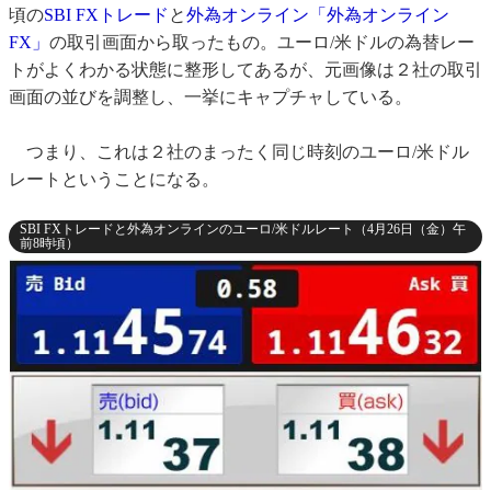
頃の
SBI FXトレード
と
外為オンライン「外為オンライン
FX」
の取引画面から取ったもの。ユーロ/米ドルの為替レー
トがよくわかる状態に整形してあるが、元画像は２社の取引
画面の並びを調整し、一挙にキャプチャしている。
つまり、これは２社のまったく同じ時刻のユーロ/米ドル
レートということになる。
SBI FXトレードと外為オンラインのユーロ/米ドルレート（4月26日（金）午
前8時頃）