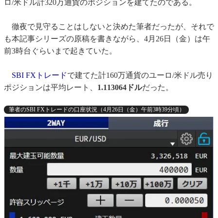
ロ/米ドル計320万通貨のポジションを建てたのである。
徹夜で見守ることはしないと決めた筆者だったが、それで
も本記事シリーズの原稿を書きながら、4月26日（金）は午
前3時台ぐらいまで起きていた。
SBI FXトレード
で建てた計160万通貨のユーロ/米ドル売り
ポジションは平均レート、
1.113064ドル
だった。
筆者のSBI FXトレードの口座状況（4月26日（金）午前3時39分頃）