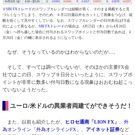
※
SBI FXトレード
のスワップカレンダーは縦幅が長く、そのまま掲載すると見
づらくなってしまう。そのため、４月22日週以外をカットして画像をつなげ、縦
幅を短くして見やすくしている。なお、スワップカレンダーの日付表示はFX会
社によって異なるが、
SBI FXトレード
の場合は、4月25日（木）から4月26日
（金）へ持ち越した場合に付与されるスワップポイントと付与日数であれば、4
月26日（金）の欄に表示されるようになっている。
なぜ、そうなっているのかはわからないのだが…。
そして、すべては調べていないが、そのほかの主要FX会
社ではこの日、スワップ９日分といったように、スワップポ
イントが非常に数多い付与日数になる現象はおおむね起こっ
ていないようだった。
ユーロ/米ドルの異業者両建てができそうだ！
また、以前も紹介したが、
ヒロセ通商「LION FX」
、
外
為オンライン「外為オンラインFX」
、
アイネット証券
など