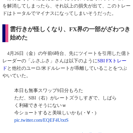
を解消してしまったら、それ以上の損失が出て、このトレー
ドはトータルでマイナスになってしまいそうだった。
雲行きが怪しくなり、FX界の一部がざわつき
始めた
4月26日（金）の午前6時台、先にツイートを引用した億ト
レーダーの「ふさふさ」さんは以下のように
SBI FXトレー
ド
と他社のユーロ/米ドルレートが乖離していることをつぶ
やいていた。
本日も無事スワップ9日分もろた
ただ、SBI（右）がレートズラしすぎで、しばら
く利確できそうにないｗ
今ショートすると美味しいかも(・∀・)
pic.twitter.com/EQEF4UtxtS