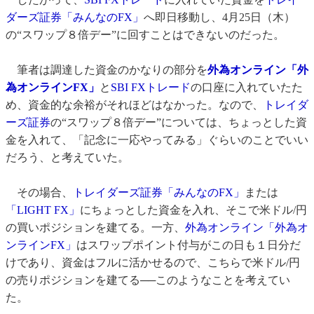
ダーズ証券「みんなのFX」
へ即日移動し、4月25日（木）
の“スワップ８倍デー”に回すことはできないのだった。
筆者は調達した資金のかなりの部分を
外為オンライン「外
為オンラインFX」
と
SBI FXトレード
の口座に入れていたた
め、資金的な余裕がそれほどはなかった。なので、
トレイダ
ーズ証券
の“スワップ８倍デー”については、ちょっとした資
金を入れて、「記念に一応やってみる」ぐらいのことでいい
だろう、と考えていた。
その場合、
トレイダーズ証券「みんなのFX」
または
「LIGHT FX」
にちょっとした資金を入れ、そこで米ドル/円
の買いポジションを建てる。一方、
外為オンライン「外為オ
ンラインFX」
はスワップポイント付与がこの日も１日分だ
けであり、資金はフルに活かせるので、こちらで米ドル/円
の売りポジションを建てる──このようなことを考えてい
た。