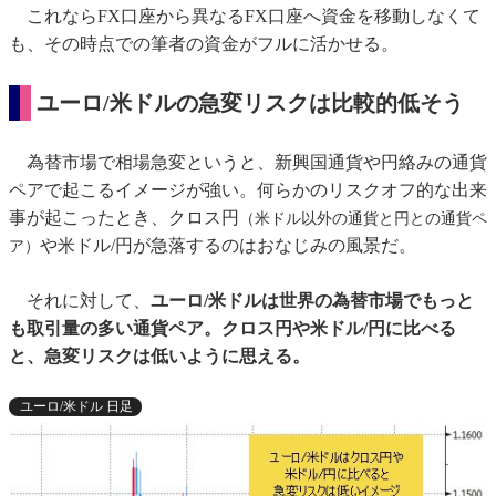
これならFX口座から異なるFX口座へ資金を移動しなくて
も、その時点での筆者の資金がフルに活かせる。
ユーロ/米ドルの急変リスクは比較的低そう
為替市場で相場急変というと、新興国通貨や円絡みの通貨
ペアで起こるイメージが強い。何らかのリスクオフ的な出来
事が起こったとき、クロス円
（米ドル以外の通貨と円との通貨ペ
や米ドル/円が急落するのはおなじみの風景だ。
ア）
それに対して、
ユーロ/米ドルは世界の為替市場でもっと
も取引量の多い通貨ペア。クロス円や米ドル/円に比べる
と、急変リスクは低いように思える。
ユーロ/米ドル 日足