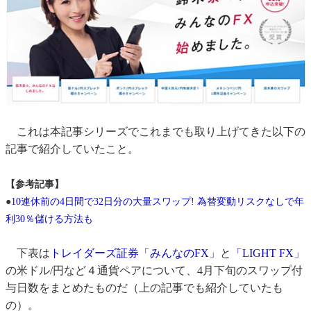
これは本記事シリーズでこれまでも取り上げてきた以下の
記事で紹介していたこと。
【参考記事】
●
10連休前の4日間で32日分の大量スワップ! 為替変動リスクなしで年
利30％儲ける方法も
下表は
トレイダーズ証券「みんなのFX」
と
「LIGHT FX」
の米ドル/円など４通貨ペアについて、4月下旬のスワップ付
与日数をまとめたものだ（上の記事でも紹介していたも
の）。