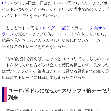
FX」
の米ドル/円は１日当たり80～90円ぐらいのスワップポ
イントがついていたから、それよりは結構少なめのスワップ
ポイント付与となったのだった。
もしも米ドル/円を
トレイダーズ証券
で買って、
外為オン
ライン
で売る“スワップ８倍デートレード”をやっていたら、
結果を見てちょっとガッカリしたかもしれないが、しかし、
筆者はこのトレードをやらなかった。
結果論だけで言えば、ちょっとガッカリでもこちらのトレ
ードをやっていた方が取り立てて異変も起こらず、良かった
はずだったのだが、筆者はこれとは異なる異業者での売り買
い両建てトレードに挑戦してしまったのだった。
ユーロ/米ドルになぜか“スワップ９倍デー”が
到来
筆者が当初考えていたのとは異なる売り買い両建てトレー