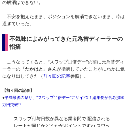
の解消はできない。
不安を抱えたまま、ポジションを解消できないまま、時は
過ぎていった。
不気味によみがってきた元為替ディーラーの
指摘
こうなってくると、“スワップ11倍デー”の前に元為替ディ
ーラーの
「たかはと」さん
が指摘していたことがにわかに気
になり出してきた（
前々回の記事
参照）。
【前々回の記事】
●
平成最後の祭り、“スワップ11倍デー”にザイFX！編集長が含み損50
万円突破!?
スワップ付与日数が異なる業者間で 配信される
レートが同じかどうかがポイントですね スワッ