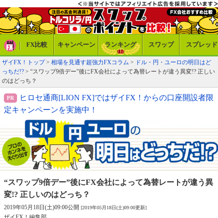
FX比較
キャンペーン
ランキング
スワップ
スプレッド
ザイFX！トップ
>
相場を見通す超強力FXコラム
>
ドル・円・ユーロの明日はど
っちだ!?
> “スワップ9倍デー”後にFX会社によって為替レートが違う異変!? 正しい
のはどっち？
ヒロセ通商[LION FX]ではザイFX！からの口座開設者限
定キャンペーンを実施中！
“スワップ9倍デー”後にFX会社によって
為替レートが違う異
変!? 正しいのはどっち？
2019年05月18日(土)09:00公開
[2019年05月18日(土)09:00更新]
ザイFX！編集部