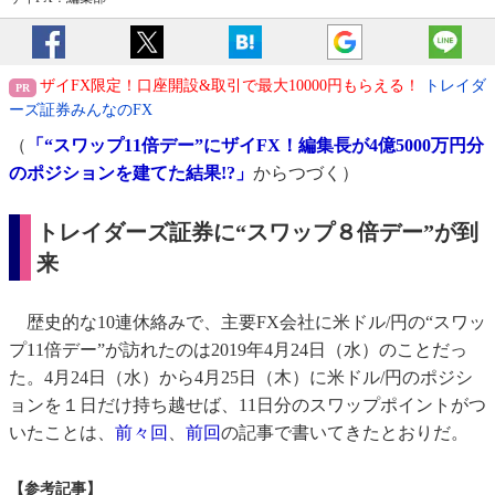
ザイFX限定！口座開設&取引で最大10000円もらえる！
トレイダ
ーズ証券みんなのFX
（
「“スワップ11倍デー”にザイFX！編集長が4億5000万円分
のポジションを建てた結果!?」
からつづく）
トレイダーズ証券に“スワップ８倍デー”が到
来
歴史的な10連休絡みで、主要FX会社に米ドル/円の“スワッ
プ11倍デー”が訪れたのは2019年4月24日（水）のことだっ
た。4月24日（水）から4月25日（木）に米ドル/円のポジシ
ョンを１日だけ持ち越せば、11日分のスワップポイントがつ
いたことは、
前々回
、
前回
の記事で書いてきたとおりだ。
【参考記事】