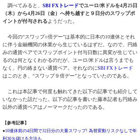
調べてみると、
SBI FXトレード
でユーロ/米ドルを4月25日
（木）から4月26日（金）へ持ち越すと９日分のスワップポ
イントが付与される
ようだった。
今回の“スワップ○倍デー”は基本的に日本の10連休とそれ
に伴う金融機関の休業から生じているはずだ。なので、円絡
みの通貨ペアでスワップポイント付与日数に異変が生じてい
るのは何となくわかるのだが、ユーロ/米ドルは言うまでも
なく、円の絡まない通貨ペア。それなのに
SBI FXトレード
はこのとき、“スワップ９倍デー”となっていたのである。
これは本記事で何度も触れてきた以下の記事でも紹介して
いなかった話だった。以下の記事を書いた藤本記者も円絡み
以外の通貨ペアはノーマークだったのである。
【参考記事】
●
10連休前の4日間で32日分の大量スワップ! 為替変動リスクなしで年
利30％儲ける方法も