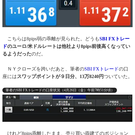
こちらは8pips弱の乖離が見られた。どうも
SBI FXトレー
ド
のユーロ/米ドルレートは他社より8pips前後高くなってい
るようだった
のだ。
ＮＹクローズを跨いだあと、筆者の
SBI FXトレード
の口
座には
スワップポイントが９日分、13万8240円
ついていた。
筆者のSBI FXトレードの口座状況（4月26日（金）午前7時51分頃）
けれど8pips乖離したまま、売り買い両建てのポジション