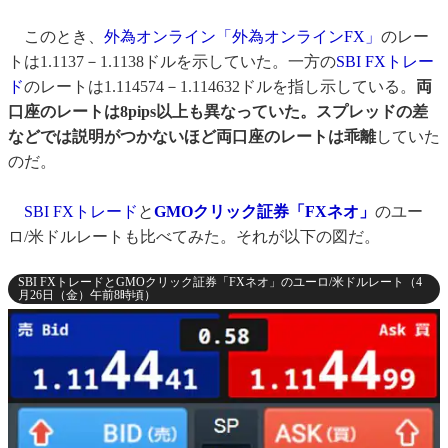
このとき、
外為オンライン「外為オンラインFX」
のレー
トは1.1137－1.1138ドルを示していた。一方の
SBI FXトレー
ド
のレートは1.114574－1.114632ドルを指し示している。
両
口座のレートは8pips以上も異なっていた。スプレッドの差
などでは説明がつかないほど両口座のレートは乖離
していた
のだ。
SBI FXトレード
と
GMOクリック証券「FXネオ」
のユー
ロ/米ドルレートも比べてみた。それが以下の図だ。
SBI FXトレードとGMOクリック証券「FXネオ」のユーロ/米ドルレート（4
月26日（金）午前8時頃）