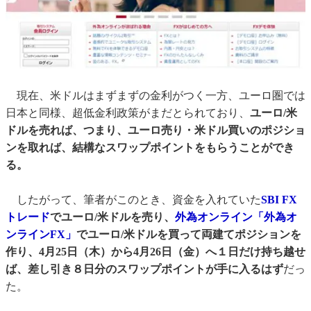
現在、米ドルはまずまずの金利がつく一方、ユーロ圏では
日本と同様、超低金利政策がまだとられており、
ユーロ/米
ドルを売れば、つまり、ユーロ売り・米ドル買いのポジショ
ンを取れば、結構なスワップポイントをもらうことができ
る。
したがって、筆者がこのとき、資金を入れていた
SBI FX
トレード
でユーロ/米ドルを売り、
外為オンライン「外為オ
ンラインFX」
でユーロ/米ドルを買って両建てポジションを
作り、4月25日（木）から4月26日（金）へ１日だけ持ち越せ
ば、差し引き８日分のスワップポイントが手に入るはず
だっ
た。