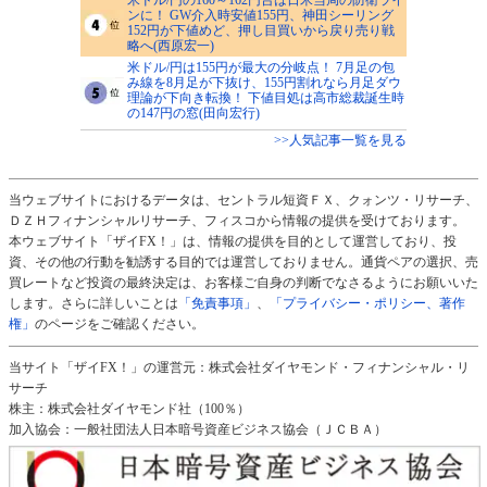
ンに！ GW介入時安値155円、神田シーリング
152円が下値めど、押し目買いから戻り売り戦
略へ(西原宏一)
米ドル/円は155円が最大の分岐点！ 7月足の包
み線を8月足が下抜け、155円割れなら月足ダウ
理論が下向き転換！ 下値目処は高市総裁誕生時
の147円の窓(田向宏行)
>>人気記事一覧を見る
当ウェブサイトにおけるデータは、セントラル短資ＦＸ、クォンツ・リサーチ、
ＤＺＨフィナンシャルリサーチ、フィスコから情報の提供を受けております。
本ウェブサイト「ザイFX！」は、情報の提供を目的として運営しており、投
資、その他の行動を勧誘する目的では運営しておりません。通貨ペアの選択、売
買レートなど投資の最終決定は、お客様ご自身の判断でなさるようにお願いいた
します。さらに詳しいことは
「免責事項」
、
「プライバシー・ポリシー、著作
権」
のページをご確認ください。
当サイト「ザイFX！」の運営元：株式会社ダイヤモンド・フィナンシャル・リ
サーチ
株主：株式会社ダイヤモンド社（100％）
加入協会：一般社団法人日本暗号資産ビジネス協会（ＪＣＢＡ）