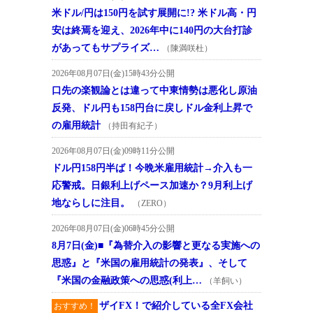
米ドル/円は150円を試す展開に!? 米ドル高・円
安は終焉を迎え、2026年中に140円の大台打診
があってもサプライズ…
（陳満咲杜）
2026年08月07日(金)15時43分公開
口先の楽観論とは違って中東情勢は悪化し原油
反発、ドル円も158円台に戻しドル金利上昇で
の雇用統計
（持田有紀子）
2026年08月07日(金)09時11分公開
ドル円158円半ば！今晩米雇用統計→介入も一
応警戒。日銀利上げペース加速か？9月利上げ
地ならしに注目。
（ZERO）
2026年08月07日(金)06時45分公開
8月7日(金)■『為替介入の影響と更なる実施への
思惑』と『米国の雇用統計の発表』、そして
『米国の金融政策への思惑(利上…
（羊飼い）
ザイFX！で紹介している全FX会社
おすすめ！