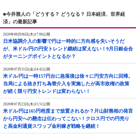
■今井雅人の「どうする？ どうなる？ 日本経済、世界経
済」の最新記事
2026年08月06日(木)17:00公開
日米協調介入の影響で円は一時的に方向感を失いそうだ
が、米ドル/円の円安トレンド継続は変えない！9月日銀会合
がターニングポイントとなるか？
2026年07月31日(金)14:42公開
米ドル/円は一時157円台に急落後は徐々に円安方向に回帰。
当局による抜き打ち為替介入を実施したが高市政権の政策
が続く限り円安トレンドは変わらない！
2026年07月23日(木)15:51公開
米ドル/円は165円程度まで放置されるか？片山財務相の発言
から円安への懸念は伝わってこない！クロス円での円売り
と高金利通貨スワップ金利稼ぎ戦略を継続！