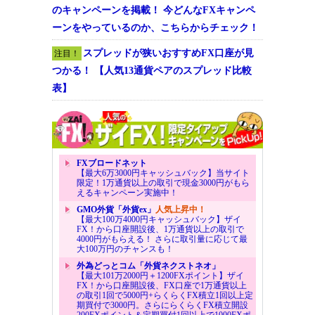
のキャンペーンを掲載！ 今どんなFXキャンペ
ーンをやっているのか、こちらからチェック！
スプレッドが狭いおすすめFX口座が見
注目！
つかる！ 【人気13通貨ペアのスプレッド比較
表】
FXブロードネット
【最大6万3000円キャッシュバック】当サイト
限定！1万通貨以上の取引で現金3000円がもら
えるキャンペーン実施中！
GMO外貨「外貨ex」
人気上昇中！
【最大100万4000円キャッシュバック】ザイ
FX！から口座開設後、1万通貨以上の取引で
4000円がもらえる！ さらに取引量に応じて最
大100万円のチャンスも！
外為どっとコム「外貨ネクストネオ」
【最大101万2000円＋1200FXポイント】ザイ
FX！から口座開設後、FX口座で1万通貨以上
の取引1回で5000円+らくらくFX積立1回以上定
期買付で3000円。さらにらくらくFX積立開設
200FXポイント＆定期買付1回以上で1000FXポ