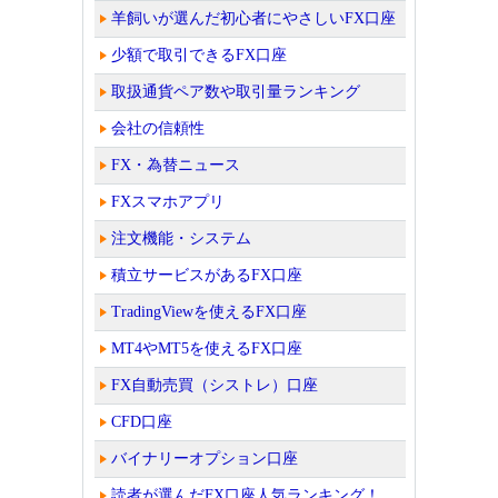
羊飼いが選んだ初心者にやさしいFX口座
少額で取引できるFX口座
取扱通貨ペア数や取引量ランキング
会社の信頼性
FX・為替ニュース
FXスマホアプリ
注文機能・システム
積立サービスがあるFX口座
TradingViewを使えるFX口座
MT4やMT5を使えるFX口座
FX自動売買（シストレ）口座
CFD口座
バイナリーオプション口座
読者が選んだFX口座人気ランキング！