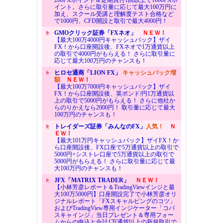
イント。さらに取引量に応じて最大100万円に
加え、スクール受講と理解度テスト合格など
で1000円、CFD開設と取引で最大4000円！
GMOクリック証券「FXネオ」
ＮＥＷ！
【最大100万4000円キャッシュバック】ザイ
FX！から口座開設後、FXネオで1万通貨以上
の取引で4000円がもらえる！ さらに取引量に
応じて最大100万円のチャンスも！
ヒロセ通商「LION FX」
キャッシュバック増
額
ＮＥＷ！
【最大100万7000円キャッシュバック】ザイ
FX！から口座開設後、英ポンド/円1万通貨以
上の取引で5000円がもらえる！ さらに他社か
らのりかえなら2000円！ 取引量に応じて最大
100万円のチャンスも！
トレイダーズ証券「みんなのFX」
人気！
Ｎ
ＥＷ！
【最大101万円キャッシュバック】ザイFX！か
ら口座開設後、FX口座で5万通貨以上の取引で
5000円+シストレ口座で5万通貨以上の取引で
5000円がもらえる！ さらに取引量に応じて最
大100万円のチャンスも！
JFX「MATRIX TRADER」
ＮＥＷ！
【小林芳彦レポート＆TradingViewインジと最
大100万5000円】口座開設完了で小林芳彦オリ
ジナルレポート「FXスキャルピングのコツ」
およびTradingView専用インジケーター「コバ
スキャインジ」当日プレゼント＆専用フォー
ムからの申込と合計1万通貨以上の新規取引で