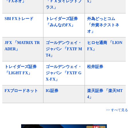
「FXネオ」
「ＦＸダイレクトプ
x」
ラス」
SBI FXトレード
トレイダーズ証券
外為どっとコム
「みんなのFX」
「外貨ネクストネ
オ」
JFX 「MATRIX TR
ゴールデンウェイ・
ヒロセ通商 「LION
ADER」
ジャパン 「FXTF M
FX」
T4」
トレイダーズ証券
ゴールデンウェイ・
松井証券
「LIGHT FX」
ジャパン 「FXTF G
X-FX」
FXブロードネット
IG証券
楽天証券 「楽天MT
4」
>> すべて見る