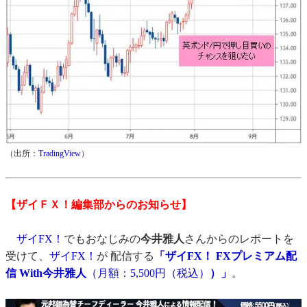
（出所：
TradingView
）
【ザイＦＸ！編集部からのお知らせ】
ザイFX！
でもおなじみの
今井雅人
さんからのレポートを
受けて、
ザイFX！
が 配信する
「ザイFX！ FXプレミアム配
信 With今井雅人
（月額：5,500円（税込）
）」
。