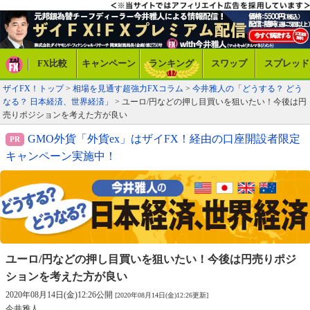
FX比較
キャンペーン
ランキング
スワップ
スプレッド
ザイFX！トップ
>
相場を見通す超強力FXコラム
>
今井雅人の「どうする？ どう
なる？ 日本経済、世界経済」
> ユーロ/円などの押し目買いを狙いたい！今後は円
売りポジションを考えた方が良い
GMO外貨「外貨ex」はザイFX！経由の口座開設者限定
キャンペーン実施中！
ユーロ/円などの押し目買いを狙いたい！
今後は円売りポジ
ションを考えた方が良い
2020年08月14日(金)12:26公開
[2020年08月14日(金)12:26更新]
今井雅人