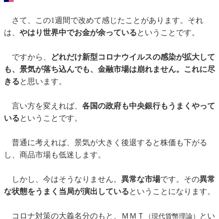
さて、この1週間で改めて感じたことがあります。それ
は、
やはり世界中でお金が余っている
ということです。
ですから、
どれだけ新型コロナウイルスの感染が拡大して
も、景気が落ち込んでも、金融市場は崩れません。これに尽
きる
と思います。
言い方を変えれば、
各国の政府も中央銀行もうまくやって
いる
ということです。
普通に考えれば、景気が大きく後退すると株価も下がる
し、商品市場も低迷します。
しかし、今はそうなりません。
異常な市場
です。その
異常
な状態をうまく当局が演出している
ということになります。
コロナ対策の大義名分のもと、ＭＭＴ
とい
（現代貨幣理論）