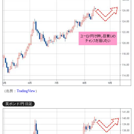
（出所：
TradingView
）
英ポンド/円 日足