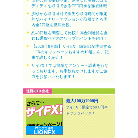
世界の株価指数や金、原油など注目のコモ
ディティを取引できるCFD口座を徹底比較！
少額から取引可能で損失や取引時間が限定
的なバイナリーオプションが取引できる国
内全7口座を徹底比較。
約40口座を調査して比較！高金利通貨を含
む12通貨ペアのスワップポイントを紹介！
【2026年8月版】ザイFX！編集部が注目する
「FXのキャンペーンおすすめ10選」を、記
事で詳しく紹介！
ザイFX！では簡単なアンケート調査を行な
っております。お手数おかけしますがご協
力をお願いいたします！
最大100万7000円
ザイFX！限定で5000円キ
ャッシュバック！