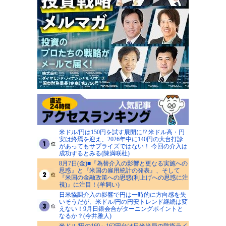
米ドル/円は150円を試す展開に!? 米ドル高・円
安は終焉を迎え、2026年中に140円の大台打診
があってもサプライズではない！ 今回の介入は
成功するとみる(陳満咲杜)
8月7日(金)■『為替介入の影響と更なる実施への
思惑』と『米国の雇用統計の発表』、そして
『米国の金融政策への思惑(利上げへの思惑に注
視)』に注目！(羊飼い)
日米協調介入の影響で円は一時的に方向感を失
いそうだが、米ドル/円の円安トレンド継続は変
えない！9月日銀会合がターニングポイントと
なるか？(今井雅人)
米ドル/円の160～162円台は日米当局の防衛ライ