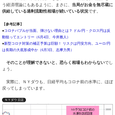
う経済理論にもあるように、まさに、
当局がお金を無尽蔵に
供給している過剰流動性相場が続いている状況
です。
【参考記事】
●
コロナバブルが当面、弾けない理由とは？ ドル/円・クロス円は反
動狙ってエントリー（6月4日、今井雅人）
●
新型コロナ対策の補正予算は巨額！ リスクは円安方向。ユーロ/円
は長期の大底形成中か（6月3日、志摩力男）
そのことが理解できないと、恐らく相場もわからない
でし
ょう。
実際に、ＮＹダウも、日経平均もコロナ前の水準に、ほぼ
戻ってしまっています。
ＮＹダウ 日足