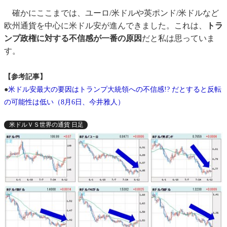
確かにここまでは、ユーロ/米ドルや英ポンド/米ドルなど
欧州通貨を中心に米ドル安が進んできました。これは、
トラ
ンプ政権に対する不信感が一番の原因
だと私は思っていま
す。
【参考記事】
●
米ドル安最大の要因はトランプ大統領への不信感!? だとすると反転
の可能性は低い（8月6日、今井雅人）
米ドルＶＳ世界の通貨 日足