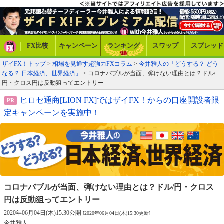
FX比較
キャンペーン
ランキング
スワップ
スプレッド
ザイFX！トップ
>
相場を見通す超強力FXコラム
>
今井雅人の「どうする？ どう
なる？ 日本経済、世界経済」
> コロナバブルが当面、弾けない理由とは？ドル/
円・クロス円は反動狙ってエントリー
ヒロセ通商[LION FX]ではザイFX！からの口座開設者限
定キャンペーンを実施中！
コロナバブルが当面、弾けない理由とは？
ドル/円・クロス
円は反動狙ってエントリー
2020年06月04日(木)15:30公開
[2020年06月04日(木)15:30更新]
今井雅人