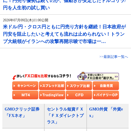
に！円売り優勢は続くのか、値動きが安定したトルコリラ/
円を人生初の試し買い
2026年07月09日(木)11:00公開
米ドル/円・クロス円ともに円売り方針を継続！日本政府が
円安を阻止したいと考えても流れは止められない！トラン
プ大統領がイランへの攻撃再開示唆で市場は一…
>>最新記事一覧へ
GMOクリック証券
セントラル短資ＦＸ
GMO外貨 「外貨e
「FXネオ」
「ＦＸダイレクトプ
x」
ラス」