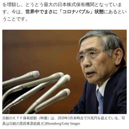
を増額し、とうとう最大の日本株式保有機関となっていま
す。今は、
世界中でまさに「コロナバブル」状態
にあるとい
うことです。
日銀のＥＴＦ保有総額（時価）は、2020年3月末時点で31兆円を超えている。写
真は日銀の黒田東彦総裁 (C)Bloomberg/Getty Images