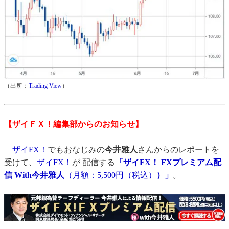
（出所：
Trading View
）
【ザイＦＸ！編集部からのお知らせ】
ザイFX！
でもおなじみの
今井雅人
さんからのレポートを
受けて、
ザイFX！
が 配信する
「ザイFX！ FXプレミアム配
信 With今井雅人
（月額：5,500円（税込）
）」
。