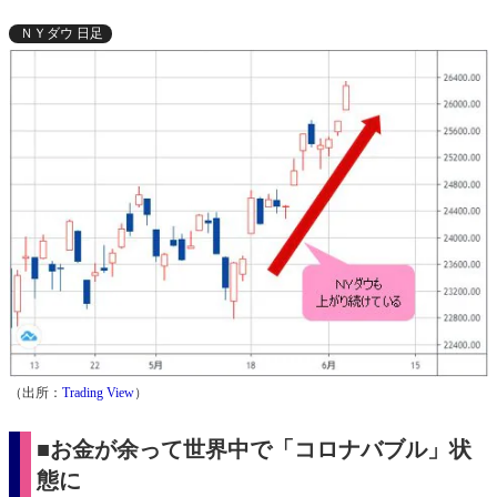
ＮＹダウ 日足
（出所：
Trading View
）
■お金が余って世界中で「コロナバブル」状
態に