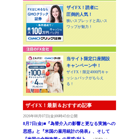
ザイFX！読者に
圧倒的人気！
狭いスプレッドと高いス
ワップが魅力！
当サイト限定口座開設
キャンペーン中！
ザイFX！限定4000円キャ
ッシュバックがもらえ
る！
ザイFX！最新＆おすすめ記事
2026年08月07日(金)06時45分公開
8月7日(金)■『為替介入の影響と更なる実施への
思惑』と『米国の雇用統計の発表』、そして