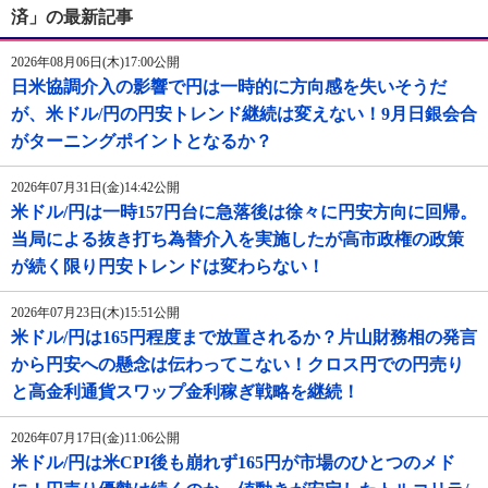
済」の最新記事
2026年08月06日(木)17:00公開
日米協調介入の影響で円は一時的に方向感を失いそうだ
が、米ドル/円の円安トレンド継続は変えない！9月日銀会合
がターニングポイントとなるか？
2026年07月31日(金)14:42公開
米ドル/円は一時157円台に急落後は徐々に円安方向に回帰。
当局による抜き打ち為替介入を実施したが高市政権の政策
が続く限り円安トレンドは変わらない！
2026年07月23日(木)15:51公開
米ドル/円は165円程度まで放置されるか？片山財務相の発言
から円安への懸念は伝わってこない！クロス円での円売り
と高金利通貨スワップ金利稼ぎ戦略を継続！
2026年07月17日(金)11:06公開
米ドル/円は米CPI後も崩れず165円が市場のひとつのメド