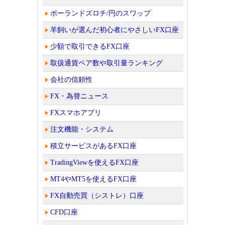
ポーランドズロチ/円のスワップ
羊飼いが選んだ初心者にやさしいFX口座
少額で取引できるFX口座
取扱通貨ペア数や取引量ランキング
会社の信頼性
FX・為替ニュース
FXスマホアプリ
注文機能・システム
積立サービスがあるFX口座
TradingViewを使えるFX口座
MT4やMT5を使えるFX口座
FX自動売買（シストレ）口座
CFD口座