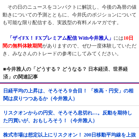
その日のニュースをコンパクトに解説し、今後の為替の値
動きについての予測とともに、今井氏のポジションについて
も可能な限り配信する、実践型の有料メルマガです。
「ザイFX！ FXプレミアム配信 With今井雅人」
には
10日
間の無料体験期間
がありますので、ぜひ一度体験していただ
き、みなさんのトレードの参考にしてみてください。
■今井雅人の「どうする？ どうなる？ 日本経済、世界経
済」の関連記事
日経平均の上昇は、そろそろ９合目！ 「株高・円安」の相
関は戻りつつあるか（今井雅人）
リスクオンからの円安、そろそろ息切れ…。反動を期待し
た円買いが、おもしろそう！（今井雅人）
株式市場は想定以上にリスクオン！ 200日移動平均線を上抜