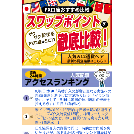
8月6日(木)■『為替介入の影響と更なる実施への
思惑(先週と週明けに実施あり)』と『イラン情
勢』、そして『明日に米国の雇用統計の発表を
控える点』に注目！(羊飼い)
米ドル/円の160～162円台は日米当局の防衛ライ
ンに！ GW介入時安値155円、神田シーリング
152円が下値めど、押し目買いから戻り売り戦
略へ(西原宏一)
日米協調介入の影響で円は一時的に方向感を失
いそうだが、米ドル/円の円安トレンド継続は変