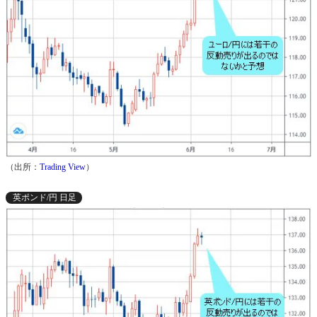
（出所：
Trading View
）
英ポンド/円 日足