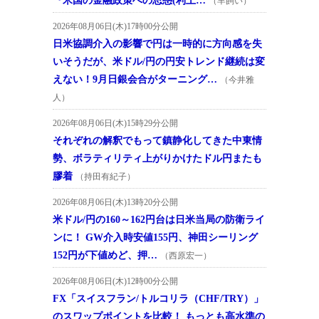
『米国の金融政策への思惑(利上…
（羊飼い）
2026年08月06日(木)17時00分公開
日米協調介入の影響で円は一時的に方向感を失
いそうだが、米ドル/円の円安トレンド継続は変
えない！9月日銀会合がターニング…
（今井雅
人）
2026年08月06日(木)15時29分公開
それぞれの解釈でもって鎮静化してきた中東情
勢、ボラティリティ上がりかけたドル円またも
膠着
（持田有紀子）
2026年08月06日(木)13時20分公開
米ドル/円の160～162円台は日米当局の防衛ライ
ンに！ GW介入時安値155円、神田シーリング
152円が下値めど、押…
（西原宏一）
2026年08月06日(木)12時00分公開
FX「スイスフラン/トルコリラ（CHF/TRY）」
のスワップポイントを比較！ もっとも高水準の