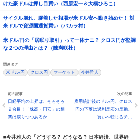
けた豪ドルは押し目買い（西原宏一＆大橋ひろこ）
サイクル崩れ、膠着した相場が米ドル安へ動き始めた！ 対
米ドルで資源国通貨買い（バカラ村）
米ドル/円の「居眠り取引」って一体ナニ？ クロス円が堅調
な２つの理由とは？（陳満咲杜）
関連タグ
米ドル/円
クロス円
マーケット
今井雅人
前の記事
次の記事
日経平均の上昇は、そろそろ
雇用統計後のドル/円、クロス
９合目！「株高・円安」の相
円の下落は過剰反応の反動。
関は戻りつつあるか
買いへ転じるチ…
■今井雅人の「どうする？ どうなる？ 日本経済、世界経