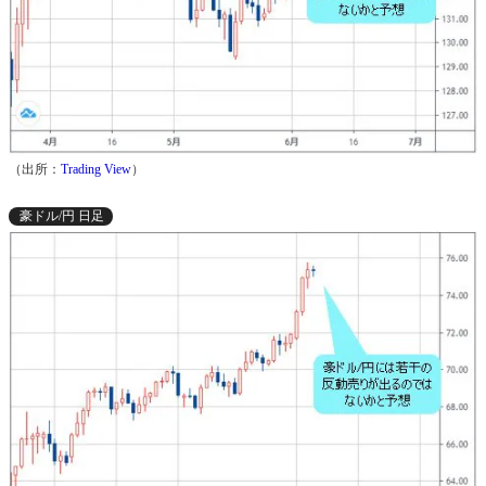
（出所：
Trading View
）
豪ドル/円 日足