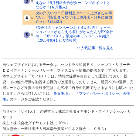
えない！9月日銀会合がターニングポイントと
なるか？(今井雅人)
次の介入いつ？日銀利上げペース上げざるを得
ない。円安止まらなければ10月末～11月に追加
介入か？(ZERO)
FX会社のキャンペーンおすすめ10選！ キャッ
シュバックがもらえる条件がかんたんなFX会社
や、「ザイFX！」限定のキャンペーンを紹介
【2026年8月】(FX情報局)
>>人気記事一覧を見る
当ウェブサイトにおけるデータは、セントラル短資ＦＸ、クォンツ・リサーチ、
ＤＺＨフィナンシャルリサーチ、フィスコから情報の提供を受けております。
本ウェブサイト「ザイFX！」は、情報の提供を目的として運営しており、投
資、その他の行動を勧誘する目的では運営しておりません。通貨ペアの選択、売
買レートなど投資の最終決定は、お客様ご自身の判断でなさるようにお願いいた
します。さらに詳しいことは
「免責事項」
、
「プライバシー・ポリシー、著作
権」
のページをご確認ください。
当サイト「ザイFX！」の運営元：株式会社ダイヤモンド・フィナンシャル・リ
サーチ
株主：株式会社ダイヤモンド社（100％）
加入協会：一般社団法人日本暗号資産ビジネス協会（ＪＣＢＡ）