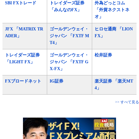
SBI FXトレード
トレイダーズ証券
外為どっとコム
「みんなのFX」
「外貨ネクストネ
オ」
JFX 「MATRIX TR
ゴールデンウェイ・
ヒロセ通商 「LION
ADER」
ジャパン 「FXTF M
FX」
T4」
トレイダーズ証券
ゴールデンウェイ・
松井証券
「LIGHT FX」
ジャパン 「FXTF G
X-FX」
FXブロードネット
IG証券
楽天証券 「楽天MT
4」
>> すべて見る