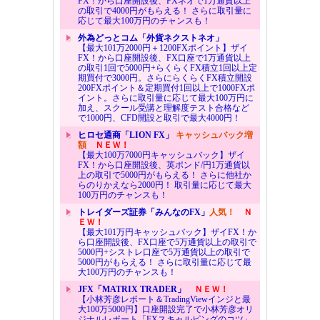
FX！から口座開設後、FXネオで1万通貨以上
の取引で4000円がもらえる！ さらに取引量に
応じて最大100万円のチャンスも！
外為どっとコム「外貨ネクストネオ」
【最大101万2000円＋1200FXポイント】ザイ
FX！から口座開設後、FX口座で1万通貨以上
の取引1回で5000円+らくらくFX積立1回以上定
期買付で3000円。さらにらくらくFX積立開設
200FXポイント＆定期買付1回以上で1000FXポ
イント。さらに取引量に応じて最大100万円に
加え、スクール受講と理解度テスト合格など
で1000円、CFD開設と取引で最大4000円！
ヒロセ通商「LION FX」
キャッシュバック増
額
ＮＥＷ！
【最大100万7000円キャッシュバック】ザイ
FX！から口座開設後、英ポンド/円1万通貨以
上の取引で5000円がもらえる！ さらに他社か
らのりかえなら2000円！ 取引量に応じて最大
100万円のチャンスも！
トレイダーズ証券「みんなのFX」
人気！
Ｎ
ＥＷ！
【最大101万円キャッシュバック】ザイFX！か
ら口座開設後、FX口座で5万通貨以上の取引で
5000円+シストレ口座で5万通貨以上の取引で
5000円がもらえる！ さらに取引量に応じて最
大100万円のチャンスも！
JFX「MATRIX TRADER」
ＮＥＷ！
【小林芳彦レポート＆TradingViewインジと最
大100万5000円】口座開設完了で小林芳彦オリ
ジナルレポート「FXスキャルピングのコツ」