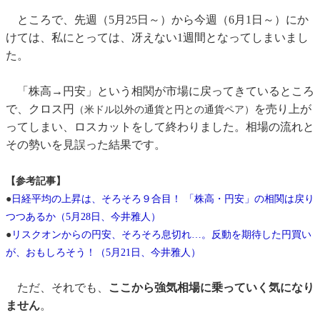
ところで、先週（5月25日～）から今週（6月1日～）にか
けては、私にとっては、冴えない1週間となってしまいまし
た。
「株高→円安」という相関が市場に戻ってきているところ
で、クロス円
を売り上が
（米ドル以外の通貨と円との通貨ペア）
ってしまい、ロスカットをして終わりました。相場の流れと
その勢いを見誤った結果です。
【参考記事】
●
日経平均の上昇は、そろそろ９合目！ 「株高・円安」の相関は戻り
つつあるか（5月28日、今井雅人）
●
リスクオンからの円安、そろそろ息切れ…。反動を期待した円買い
が、おもしろそう！（5月21日、今井雅人）
ただ、それでも、
ここから強気相場に乗っていく気になり
ません
。