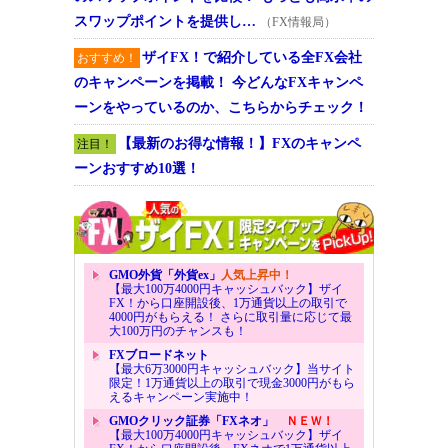
スワップポイントを提供し…
（FX情報局）
ザイFX！で紹介している全FX会社
おすすめ！
のキャンペーンを掲載！ 今どんなFXキャンペ
ーンをやっているのか、こちらからチェック！
【最新のお得な情報！】FXのキャンペ
注目！
ーンおすすめ10選！
GMO外貨「外貨ex」
人気上昇中！
【最大100万4000円キャッシュバック】ザイ
FX！から口座開設後、1万通貨以上の取引で
4000円がもらえる！ さらに取引量に応じて最
大100万円のチャンスも！
FXブロードネット
【最大6万3000円キャッシュバック】当サイト
限定！1万通貨以上の取引で現金3000円がもら
えるキャンペーン実施中！
GMOクリック証券「FXネオ」
ＮＥＷ！
【最大100万4000円キャッシュバック】ザイ