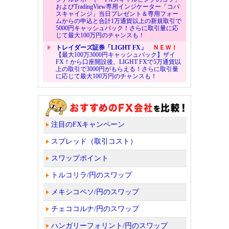
およびTradingView専用インジケーター「コバ
スキャインジ」当日プレゼント＆専用フォー
ムからの申込と合計1万通貨以上の新規取引で
5000円キャッシュバック！さらに取引量に応
じて最大100万円のチャンスも！
トレイダーズ証券「LIGHT FX」
ＮＥＷ！
【最大100万3000円キャッシュバック】ザイ
FX！から口座開設後、LIGHT FXで5万通貨以
上の取引で3000円がもらえる！さらに取引量
に応じて最大100万円のチャンスも！
注目のFXキャンペーン
スプレッド（取引コスト）
スワップポイント
トルコリラ/円のスワップ
メキシコペソ/円のスワップ
チェココルナ/円のスワップ
ハンガリーフォリント/円のスワップ