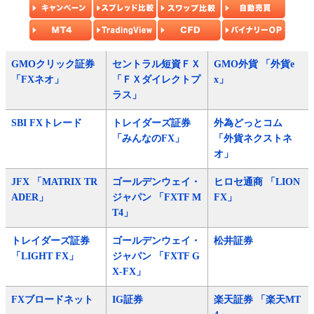
GMOクリック証券
セントラル短資ＦＸ
GMO外貨 「外貨e
「FXネオ」
「ＦＸダイレクトプ
x」
ラス」
SBI FXトレード
トレイダーズ証券
外為どっとコム
「みんなのFX」
「外貨ネクストネ
オ」
JFX 「MATRIX TR
ゴールデンウェイ・
ヒロセ通商 「LION
ADER」
ジャパン 「FXTF M
FX」
T4」
トレイダーズ証券
ゴールデンウェイ・
松井証券
「LIGHT FX」
ジャパン 「FXTF G
X-FX」
FXブロードネット
IG証券
楽天証券 「楽天MT