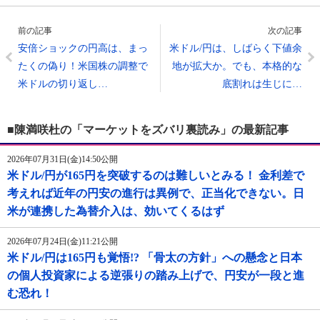
前の記事
次の記事
安倍ショックの円高は、まっ
米ドル/円は、しばらく下値余
たくの偽り！米国株の調整で
地が拡大か。でも、本格的な
米ドルの切り返し…
底割れは生じに…
■陳満咲杜の「マーケットをズバリ裏読み」の最新記事
2026年07月31日(金)14:50公開
米ドル/円が165円を突破するのは難しいとみる！ 金利差で
考えれば近年の円安の進行は異例で、正当化できない。日
米が連携した為替介入は、効いてくるはず
2026年07月24日(金)11:21公開
米ドル/円は165円も覚悟!? 「骨太の方針」への懸念と日本
の個人投資家による逆張りの踏み上げで、円安が一段と進
む恐れ！