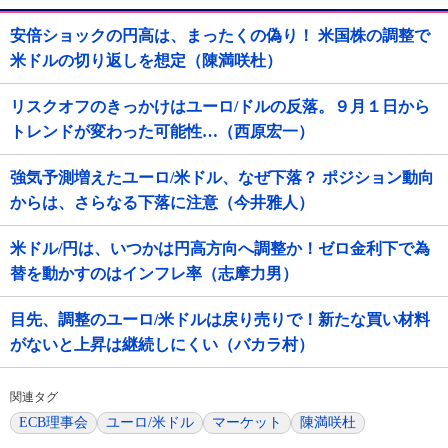
安倍ショックの円高は、まったくの偽り！ 米国株の調整で
米ドルの切り返しを想定（陳満咲杜）
リスクオフのきっかけはユーロ/ドルの反落。９月１日から
トレンドが変わった可能性…（西原宏一）
強気予測増えたユーロ/米ドル、なぜ下落？ ポジション動向
からは、さらなる下落に注意（今井雅人）
米ドル/円は、いつかは円高方向へ調整か！ゼロ金利下で為
替を動かすのはインフレ率（志摩力男）
目先、調整のユーロ/米ドルは戻り売りで！新たな買い材料
がないと上昇は継続しにくい（バカラ村）
関連タグ
ECB理事会
ユーロ/米ドル
マーケット
陳満咲杜