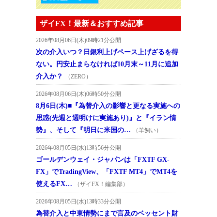
ザイFX！最新＆おすすめ記事
2026年08月06日(木)09時21分公開
次の介入いつ？日銀利上げペース上げざるを得
ない。円安止まらなければ10月末～11月に追加
介入か？
（ZERO）
2026年08月06日(木)06時50分公開
8月6日(木)■『為替介入の影響と更なる実施への
思惑(先週と週明けに実施あり)』と『イラン情
勢』、そして『明日に米国の…
（羊飼い）
2026年08月05日(水)13時56分公開
ゴールデンウェイ・ジャパンは「FXTF GX-
FX」でTradingView、「FXTF MT4」でMT4を
使えるFX…
（ザイFX！編集部）
2026年08月05日(水)13時33分公開
為替介入と中東情勢にまで言及のベッセント財