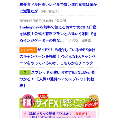
務長官ドル円高いレベルで買い進む意欲は確か
に減退だが
（持田有紀子）
2026年08月05日(水)13時10分公開
TradingViewを無料で使えるおすすめのFX口座
を比較！公式の有料プランとの違いや利用でき
るインジケーターの数な…
（ザイFX！編集部）
ザイFX！で紹介している全FX会社
おすすめ！
のキャンペーンを掲載！ 今どんなFXキャンペ
ーンをやっているのか、こちらからチェック！
スプレッドが狭いおすすめFX口座が見
注目！
つかる！ 【人気13通貨ペアのスプレッド比較
表】
GMOクリック証券「FXネオ」
ＮＥＷ！
【最大100万4000円キャッシュバック】ザイ