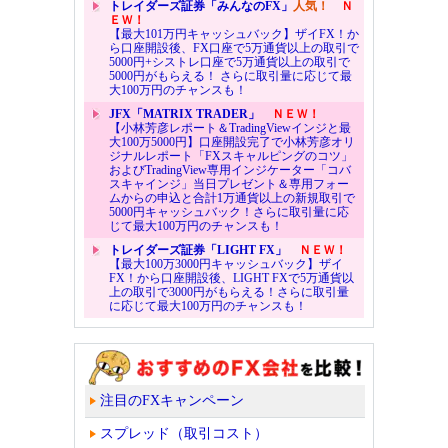
トレイダーズ証券「みんなのFX」
人気！
Ｎ
ＥＷ！
【最大101万円キャッシュバック】ザイFX！か
ら口座開設後、FX口座で5万通貨以上の取引で
5000円+シストレ口座で5万通貨以上の取引で
5000円がもらえる！ さらに取引量に応じて最
大100万円のチャンスも！
JFX「MATRIX TRADER」
ＮＥＷ！
【小林芳彦レポート＆TradingViewインジと最
大100万5000円】口座開設完了で小林芳彦オリ
ジナルレポート「FXスキャルピングのコツ」
およびTradingView専用インジケーター「コバ
スキャインジ」当日プレゼント＆専用フォー
ムからの申込と合計1万通貨以上の新規取引で
5000円キャッシュバック！さらに取引量に応
じて最大100万円のチャンスも！
トレイダーズ証券「LIGHT FX」
ＮＥＷ！
【最大100万3000円キャッシュバック】ザイ
FX！から口座開設後、LIGHT FXで5万通貨以
上の取引で3000円がもらえる！さらに取引量
に応じて最大100万円のチャンスも！
注目のFXキャンペーン
スプレッド（取引コスト）