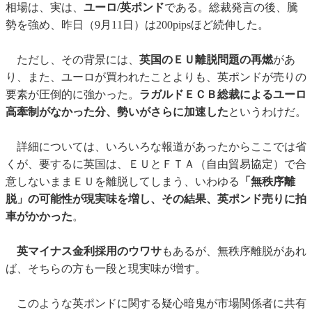
相場は、実は、
ユーロ/英ポンド
である。総裁発言の後、騰
勢を強め、昨日（9月11日）は200pipsほど続伸した。
ただし、その背景には、
英国のＥＵ離脱問題の再燃
があ
り、また、ユーロが買われたことよりも、英ポンドが売りの
要素が圧倒的に強かった。
ラガルドＥＣＢ総裁によるユーロ
高牽制がなかった分、勢いがさらに加速した
というわけだ。
詳細については、いろいろな報道があったからここでは省
くが、要するに英国は、ＥＵとＦＴＡ（自由貿易協定）で合
意しないままＥＵを離脱してしまう、いわゆる
「無秩序離
脱」の可能性が現実味を増し、その結果、英ポンド売りに拍
車がかかった
。
英マイナス金利採用のウワサ
もあるが、無秩序離脱があれ
ば、そちらの方も一段と現実味が増す。
このような英ポンドに関する疑心暗鬼が市場関係者に共有