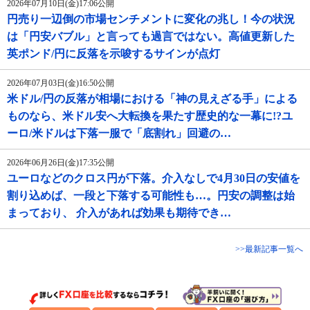
2026年07月10日(金)17:06公開
円売り一辺倒の市場センチメントに変化の兆し！今の状況
は「円安バブル」と言っても過言ではない。高値更新した
英ポンド/円に反落を示唆するサインが点灯
2026年07月03日(金)16:50公開
米ドル/円の反落が相場における「神の見えざる手」による
ものなら、米ドル安へ大転換を果たす歴史的な一幕に!?ユ
ーロ/米ドルは下落一服で「底割れ」回避の…
2026年06月26日(金)17:35公開
ユーロなどのクロス円が下落。介入なしで4月30日の安値を
割り込めば、一段と下落する可能性も…。円安の調整は始
まっており、 介入があれば効果も期待でき…
>>最新記事一覧へ