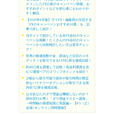
クインしたFX口座のキャンペーン情報、お
すすめポイントなどを初心者にもわかりや
すく解説。
【2026年8月版】ザイFX！編集部が注目する
「FXのキャンペーンおすすめ10選」を、記
事で詳しく紹介！
当サイトで紹介している全FX会社のキャン
ペーンを掲載！たくさんのFX会社のキャン
ペーンから比較検討したい方は是非チェッ
ク！
世界の株価指数や金、原油など注目のコモ
ディティを取引できるCFD口座を徹底比較！
約40口座を調査して比較！高金利通貨を含
む12通貨ペアのスワップポイントを紹介！
少額から取引可能で損失や取引時間が限定
的なバイナリーオプションが取引できる国
内全7口座を徹底比較。
なぜあなたのダウ理論は機能しないのか？
田向宏行が導く「ダウ理論マスター講座」
～時間軸の基礎知識と実践編～ 【9/5（土）
会場+オンライン同時開催】