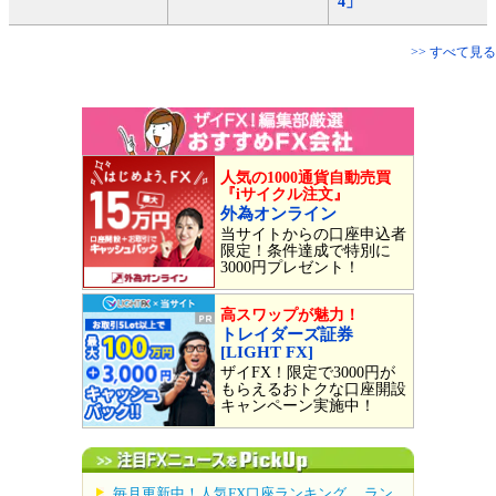
4」
>> すべて見る
人気の1000通貨自動売買
『iサイクル注文』
外為オンライン
当サイトからの口座申込者
限定！条件達成で特別に
3000円プレゼント！
高スワップが魅力！
トレイダーズ証券
[LIGHT FX]
ザイFX！限定で3000円が
もらえるおトクな口座開設
キャンペーン実施中！
毎月更新中！人気FX口座ランキング。 ラン