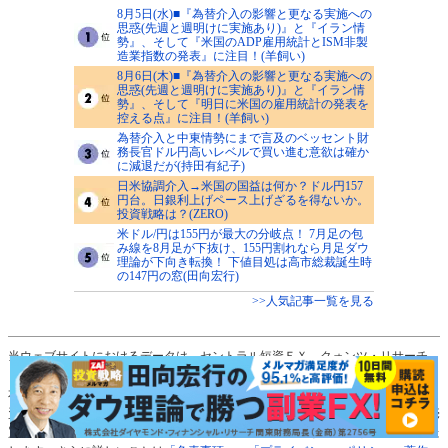
8月5日(水)■『為替介入の影響と更なる実施への
思惑(先週と週明けに実施あり)』と『イラン情
勢』、そして『米国のADP雇用統計とISM非製
造業指数の発表』に注目！(羊飼い)
8月6日(木)■『為替介入の影響と更なる実施への
思惑(先週と週明けに実施あり)』と『イラン情
勢』、そして『明日に米国の雇用統計の発表を
控える点』に注目！(羊飼い)
為替介入と中東情勢にまで言及のベッセント財
務長官ドル円高いレベルで買い進む意欲は確か
に減退だが(持田有紀子)
日米協調介入→米国の国益は何か？ドル円157
円台。日銀利上げペース上げざるを得ないか。
投資戦略は？(ZERO)
米ドル/円は155円が最大の分岐点！ 7月足の包
み線を8月足が下抜け、155円割れなら月足ダウ
理論が下向き転換！ 下値目処は高市総裁誕生時
の147円の窓(田向宏行)
>>人気記事一覧を見る
当ウェブサイトにおけるデータは、セントラル短資ＦＸ、クォンツ・リサーチ、
ＤＺＨフィナンシャルリサーチ、フィスコから情報の提供を受けております。
本ウェブサイト「ザイFX！」は、情報の提供を目的として運営しており、投
資、その他の行動を勧誘する目的では運営しておりません。通貨ペアの選択、売
買レートなど投資の最終決定は、お客様ご自身の判断でなさるようにお願いいた