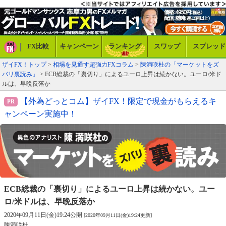
FX比較
キャンペーン
ランキング
スワップ
スプレッド
ザイFX！トップ
>
相場を見通す超強力FXコラム
>
陳満咲杜の「マーケットをズ
バリ裏読み」
> ECB総裁の「裏切り」によるユーロ上昇は続かない。ユーロ/米ド
ルは、早晩反落か
【外為どっとコム】ザイFX！限定で現金がもらえるキ
ャンペーン実施中！
ECB総裁の「裏切り」によるユーロ上昇は
続かない。ユー
ロ/米ドルは、早晩反落か
2020年09月11日(金)19:24公開
[2020年09月11日(金)19:24更新]
陳満咲杜