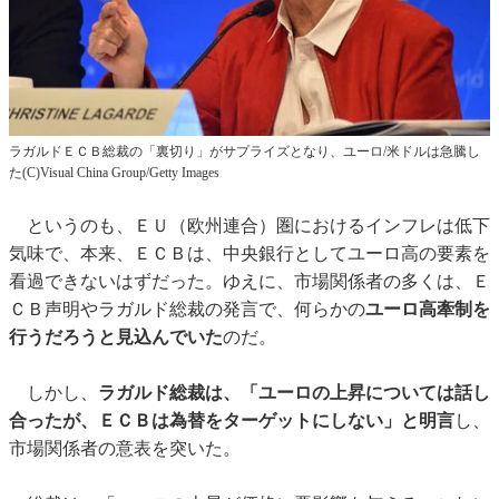
ラガルドＥＣＢ総裁の「裏切り」がサプライズとなり、ユーロ/米ドルは急騰し
た(C)Visual China Group/Getty Images
というのも、ＥＵ（欧州連合）圏におけるインフレは低下
気味で、本来、ＥＣＢは、中央銀行としてユーロ高の要素を
看過できないはずだった。ゆえに、市場関係者の多くは、Ｅ
ＣＢ声明やラガルド総裁の発言で、何らかの
ユーロ高牽制を
行うだろうと見込んでいた
のだ。
しかし、
ラガルド総裁は、「ユーロの上昇については話し
合ったが、ＥＣＢは為替をターゲットにしない」と明言
し、
市場関係者の意表を突いた。