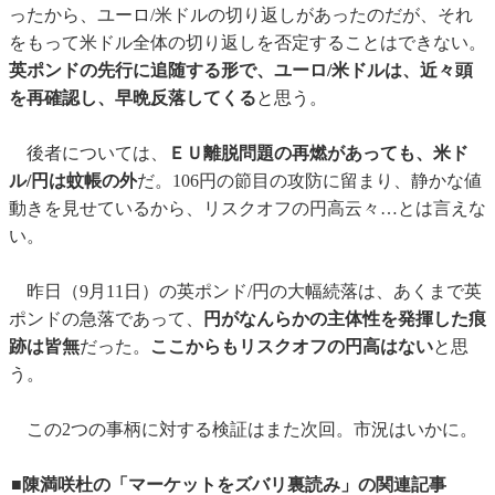
ったから、ユーロ/米ドルの切り返しがあったのだが、それ
をもって米ドル全体の切り返しを否定することはできない。
英ポンドの先行に追随する形で、ユーロ/米ドルは、近々頭
を再確認し、早晩反落してくる
と思う。
後者については、
ＥＵ離脱問題の再燃があっても、米ド
ル/円は蚊帳の外
だ。106円の節目の攻防に留まり、静かな値
動きを見せているから、リスクオフの円高云々…とは言えな
い。
昨日（9月11日）の英ポンド/円の大幅続落は、あくまで英
ポンドの急落であって、
円がなんらかの主体性を発揮した痕
跡は皆無
だった。
ここからもリスクオフの円高はない
と思
う。
この2つの事柄に対する検証はまた次回。市況はいかに。
■陳満咲杜の「マーケットをズバリ裏読み」の関連記事