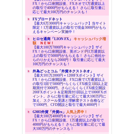
FX！から口座開設後、FXネオで1万通貨以上
の取引で4000円がもらえる！ さらに取引量に
応じて最大100万円のチャンスも！
FXブロードネット
【最大6万3000円キャッシュバック】当サイト
限定！1万通貨以上の取引で現金3000円がもら
えるキャンペーン実施中！
ヒロセ通商「LION FX」
キャッシュバック増
額
ＮＥＷ！
【最大100万7000円キャッシュバック】ザイ
FX！から口座開設後、英ポンド/円1万通貨以
上の取引で5000円がもらえる！ さらに他社か
らのりかえなら2000円！ 取引量に応じて最大
100万円のチャンスも！
外為どっとコム「外貨ネクストネオ」
【最大101万2000円＋1200FXポイント】ザイ
FX！から口座開設後、FX口座で1万通貨以上
の取引1回で5000円+らくらくFX積立1回以上定
期買付で3000円。さらにらくらくFX積立開設
200FXポイント＆定期買付1回以上で1000FXポ
イント。さらに取引量に応じて最大100万円に
加え、スクール受講と理解度テスト合格など
で1000円、CFD開設と取引で最大4000円！
GMO外貨「外貨ex」
人気上昇中！
【最大100万4000円キャッシュバック】ザイ
FX！から口座開設後、1万通貨以上の取引で
4000円がもらえる！ さらに取引量に応じて最
大100万円のチャンスも！