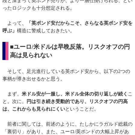
段と深まって英ポンド売りが、より一層仕掛けられる、とい
ったロジックも十分想定される。
よって、
「英ポンド安だからこそ、さらなる英ポンド安を
呼ぶ」
構造に警戒しておきたい。
■ユーロ/米ドルは早晩反落。リスクオフの円
高は見られない
そして、足元進行している英ポンド安から、以下の2つの
事柄が導き出せるかと思う。
まず、
米ドル安が一服し、米ドル全体の切り返しが続く
こ
と。次に、
円は引き続き受動的であり、リスクオフの円高
は、これからも見られにくい
ということだ。
前者に関しては、前述のように、たしかにラガルド総裁の
「裏切り」があり、また、ユーロ/英ポンドの大幅上昇があ