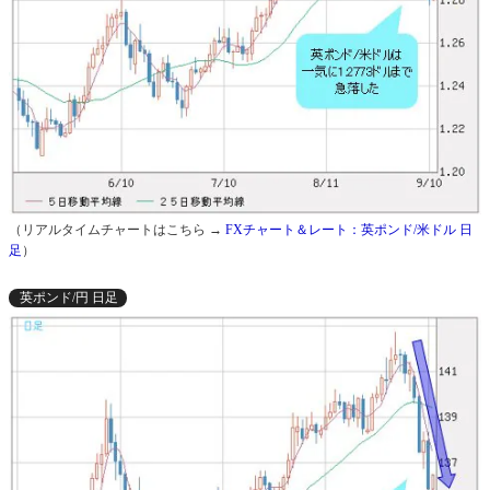
（リアルタイムチャートはこちら →
FXチャート＆レート：英ポンド/米ドル 日
足
）
英ポンド/円 日足