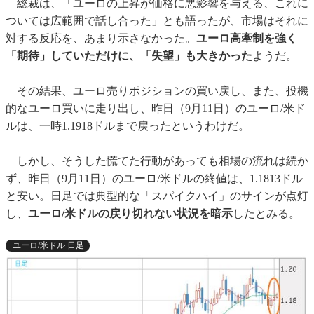
総裁は、「ユーロの上昇が価格に悪影響を与える、これに
ついては広範囲で話し合った」とも語ったが、市場はそれに
対する反応を、あまり示さなかった。
ユーロ高牽制を強く
「期待」していただけに、「失望」も大きかった
ようだ。
その結果、ユーロ売りポジションの買い戻し、また、投機
的なユーロ買いに走り出し、昨日（9月11日）のユーロ/米ド
ルは、一時1.1918ドルまで戻ったというわけだ。
しかし、そうした慌てた行動があっても相場の流れは続か
ず、昨日（9月11日）のユーロ/米ドルの終値は、1.1813ドル
と安い。日足では典型的な「スパイクハイ」のサインが点灯
し、
ユーロ/米ドルの戻り切れない状況を暗示
したとみる。
ユーロ/米ドル 日足