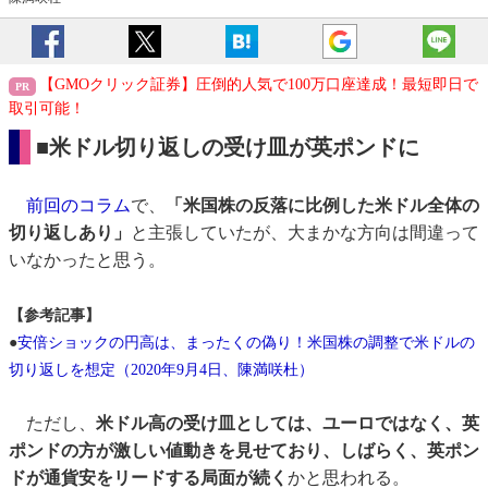
【GMOクリック証券】圧倒的人気で100万口座達成！最短即日で
取引可能！
■米ドル切り返しの受け皿が英ポンドに
前回のコラム
で、
「米国株の反落に比例した米ドル全体の
切り返しあり」
と主張していたが、大まかな方向は間違って
いなかったと思う。
【参考記事】
●
安倍ショックの円高は、まったくの偽り！米国株の調整で米ドルの
切り返しを想定（2020年9月4日、陳満咲杜）
ただし、
米ドル高の受け皿としては、ユーロではなく、英
ポンドの方が激しい値動きを見せており、しばらく、英ポン
ドが通貨安をリードする局面が続く
かと思われる。