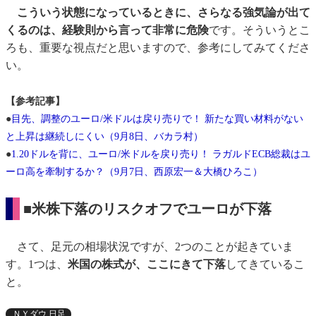
こういう状態になっているときに、さらなる強気論が出て
くるのは、経験則から言って非常に危険
です。そういうとこ
ろも、重要な視点だと思いますので、参考にしてみてくださ
い。
【参考記事】
●
目先、調整のユーロ/米ドルは戻り売りで！ 新たな買い材料がない
と上昇は継続しにくい（9月8日、バカラ村）
●
1.20ドルを背に、ユーロ/米ドルを戻り売り！ ラガルドECB総裁はユ
ーロ高を牽制するか？（9月7日、西原宏一＆大橋ひろこ）
■米株下落のリスクオフでユーロが下落
さて、足元の相場状況ですが、2つのことが起きていま
す。1つは、
米国の株式が、ここにきて下落
してきているこ
と。
ＮＹダウ 日足