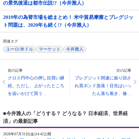
の景気後退は都市伝説!?（今井雅人）
2019年の為替市場を総まとめ！ 米中貿易摩擦とブレグジッ
ト問題は、2020年も続く!?（今井雅人）
関連タグ
ユーロ/米ドル
マーケット
今井雅人
前の記事
次の記事
クロス円中心の押し目買い継
ブレグジット関連に振り回さ
続。ただし、上がったところ
れ英ポンド急落！目先はいっ
を追いかけて買う…
たん落ち着き、修…
■今井雅人の「どうする？ どうなる？ 日本経済、世界経
済」の最新記事
2026年07月31日(金)14:42公開