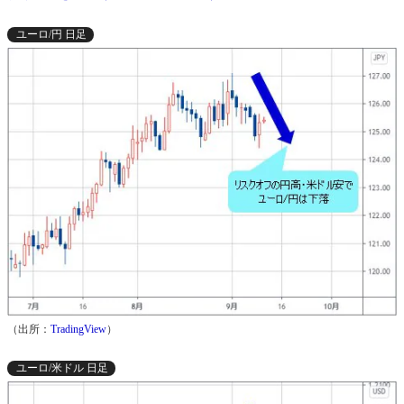
ユーロ/円 日足
（出所：
TradingView
）
ユーロ/米ドル 日足