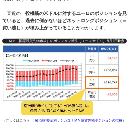
直近の、
投機筋の米ドルに対するユーロのポジションを見
ていると、過去に例がないほどネットロングポジション（＝
買い越し）が積み上がっている
ことがわかります。
ＩＭＭ（国際通貨先物市場）のポジション状況（ユーロ/米ドル） 9月1日時点
（詳しくはこちら →
経済指標/金利：シカゴＩＭＭ通貨先物ポジションの推移
）