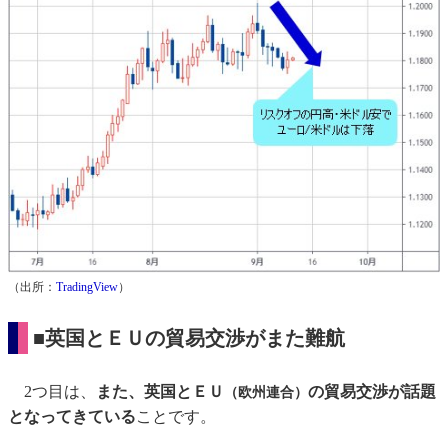
（出所：
TradingView
）
■英国とＥＵの貿易交渉がまた難航
2つ目は、
また、英国とＥＵ
の貿易交渉が話題
（欧州連合）
となってきている
ことです。