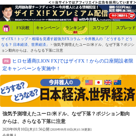
FX比較
キャンペーン
ランキング
スワップ
スプレッド
ザイFX！トップ
>
相場を見通す超強力FXコラム
>
今井雅人の「どうする？ どう
なる？ 日本経済、世界経済」
> 強気予測増えたユーロ/米ドル、なぜ下落？ポジシ
ョン動向からは、さらなる下落に注意
ヒロセ通商[LION FX]ではザイFX！からの口座開設者限
定キャンペーンを実施中！
強気予測増えたユーロ/米ドル、なぜ下落？
ポジション動向
からは、さらなる下落に注意
2020年09月10日(木)11:56公開
[2020年09月10日(木)11:56更新]
今井雅人