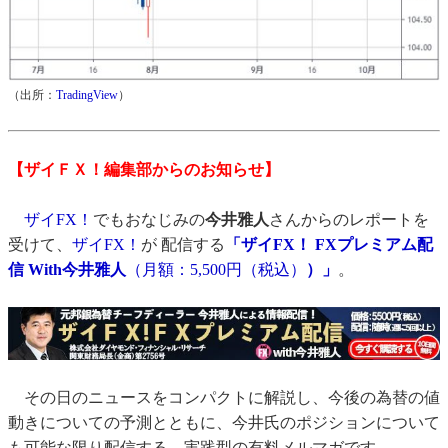
（出所：
TradingView
）
【ザイＦＸ！編集部からのお知らせ】
ザイFX！
でもおなじみの
今井雅人
さんからのレポートを
受けて、
ザイFX！
が 配信する
「ザイFX！ FXプレミアム配
信 With今井雅人
（月額：5,500円（税込）
）」
。
その日のニュースをコンパクトに解説し、今後の為替の値
動きについての予測とともに、今井氏のポジションについて
も可能な限り配信する、実践型の有料メルマガです。