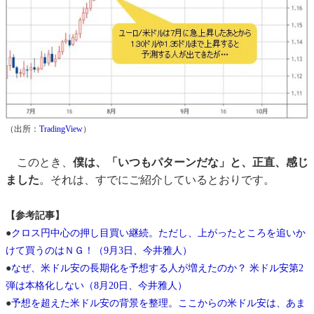
（出所：
TradingView
）
このとき、
僕は、「いつもパターンだな」と、正直、感じ
ました
。それは、すでにご紹介しているとおりです。
【参考記事】
●
クロス円中心の押し目買い継続。ただし、上がったところを追いか
けて買うのはＮＧ！（9月3日、今井雅人）
●
なぜ、米ドル安の長期化を予想する人が増えたのか？ 米ドル安第2
弾は本格化しない（8月20日、今井雅人）
●
予想を超えた米ドル安の背景を整理。ここからの米ドル安は、あま