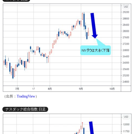
（出所：
TradingView
）
ナスダック総合指数 日足