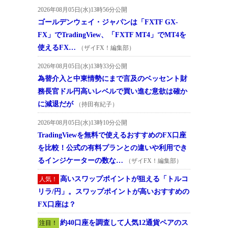
2026年08月05日(水)13時56分公開
ゴールデンウェイ・ジャパンは「FXTF GX-
FX」でTradingView、「FXTF MT4」でMT4を
使えるFX…
（ザイFX！編集部）
2026年08月05日(水)13時33分公開
為替介入と中東情勢にまで言及のベッセント財
務長官ドル円高いレベルで買い進む意欲は確か
に減退だが
（持田有紀子）
2026年08月05日(水)13時10分公開
TradingViewを無料で使えるおすすめのFX口座
を比較！公式の有料プランとの違いや利用でき
るインジケーターの数な…
（ザイFX！編集部）
高いスワップポイントが狙える「トルコ
人気！
リラ/円」。スワップポイントが高いおすすめの
FX口座は？
約40口座を調査して人気12通貨ペアのス
注目！