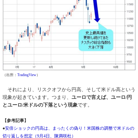
（出所：
TradingView
）
それにより、リスクオフから円高、そして米ドル高という
現象が起きています。つまり、
ユーロで言えば、ユーロ/円
とユーロ/米ドルの下落という現象
です。
【参考記事】
●
安倍ショックの円高は、まったくの偽り！米国株の調整で米ドルの
切り返しを想定（9月4日、陳満咲杜）