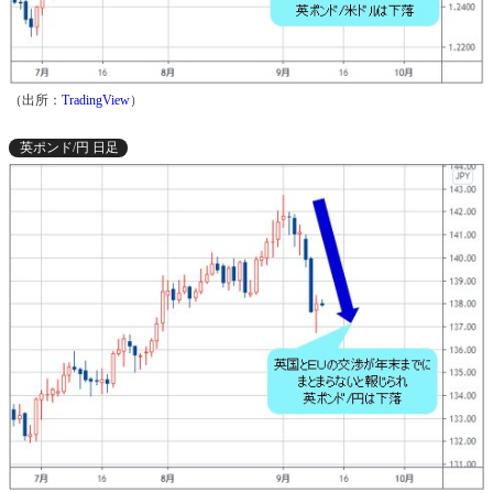
（出所：
TradingView
）
英ポンド/円 日足