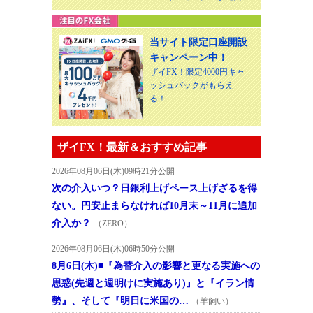
当サイト限定口座開設
キャンペーン中！
ザイFX！限定4000円キャ
ッシュバックがもらえ
る！
ザイFX！最新＆おすすめ記事
2026年08月06日(木)09時21分公開
次の介入いつ？日銀利上げペース上げざるを得
ない。円安止まらなければ10月末～11月に追加
介入か？
（ZERO）
2026年08月06日(木)06時50分公開
8月6日(木)■『為替介入の影響と更なる実施への
思惑(先週と週明けに実施あり)』と『イラン情
勢』、そして『明日に米国の…
（羊飼い）