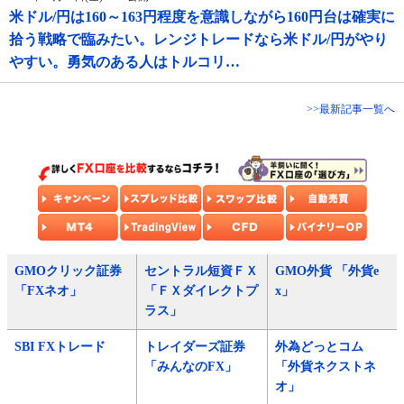
米ドル/円は160～163円程度を意識しながら160円台は確実に
拾う戦略で臨みたい。レンジトレードなら米ドル/円がやり
やすい。勇気のある人はトルコリ…
>>最新記事一覧へ
GMOクリック証券
セントラル短資ＦＸ
GMO外貨 「外貨e
「FXネオ」
「ＦＸダイレクトプ
x」
ラス」
SBI FXトレード
トレイダーズ証券
外為どっとコム
「みんなのFX」
「外貨ネクストネ
オ」