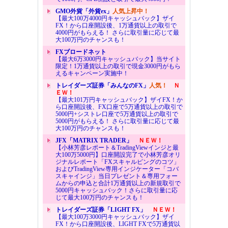
GMO外貨「外貨ex」
人気上昇中！
【最大100万4000円キャッシュバック】ザイ
FX！から口座開設後、1万通貨以上の取引で
4000円がもらえる！ さらに取引量に応じて最
大100万円のチャンスも！
FXブロードネット
【最大6万3000円キャッシュバック】当サイト
限定！1万通貨以上の取引で現金3000円がもら
えるキャンペーン実施中！
トレイダーズ証券「みんなのFX」
人気！
Ｎ
ＥＷ！
【最大101万円キャッシュバック】ザイFX！か
ら口座開設後、FX口座で5万通貨以上の取引で
5000円+シストレ口座で5万通貨以上の取引で
5000円がもらえる！ さらに取引量に応じて最
大100万円のチャンスも！
JFX「MATRIX TRADER」
ＮＥＷ！
【小林芳彦レポート＆TradingViewインジと最
大100万5000円】口座開設完了で小林芳彦オリ
ジナルレポート「FXスキャルピングのコツ」
およびTradingView専用インジケーター「コバ
スキャインジ」当日プレゼント＆専用フォー
ムからの申込と合計1万通貨以上の新規取引で
5000円キャッシュバック！さらに取引量に応
じて最大100万円のチャンスも！
トレイダーズ証券「LIGHT FX」
ＮＥＷ！
【最大100万3000円キャッシュバック】ザイ
FX！から口座開設後、LIGHT FXで5万通貨以