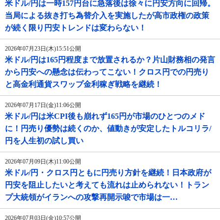
米ドル/円は一時157円台に急落後は徐々に円安方向に回帰。
当局による抜き打ち為替介入を実施したが高市政権の政策
が続く限り円安トレンドは変わらない！
2026年07月23日(木)15:51公開
米ドル/円は165円程度まで放置されるか？片山財務相の発言
から円安への懸念は伝わってこない！クロス円での円売り
と高金利通貨スワップ金利稼ぎ戦略を継続！
2026年07月17日(金)11:06公開
米ドル/円は米CPI後も崩れず165円が市場のひとつのメド
に！円売り優勢は続くのか、値動きが安定したトルコリラ/
円を人生初の試し買い
2026年07月09日(木)11:00公開
米ドル/円・クロス円ともに円売り方針を継続！日本政府が
円安を阻止したいと考えても流れは止められない！トラン
プ大統領がイランへの攻撃再開示唆で市場は一…
2026年07月03日(金)10:57公開