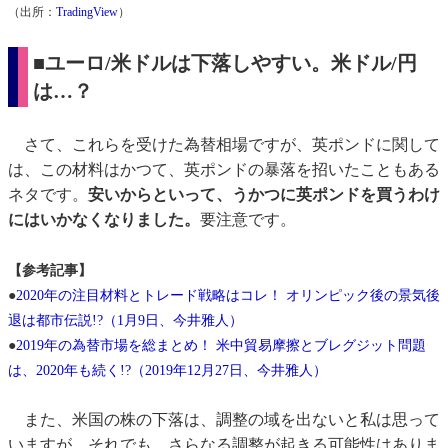
（出所：
TradingView
）
■ユーロ/米ドルは下落しやすい。米ドル/円
は…？
さて、これらを受けた為替相場ですが、英ポンドに関して
は、この材料はかつて、英ポンドの暴落を招いたこともある
ネタです。
安いからといって、うかつに英ポンドを買うわけ
にはいかなくなりました。
要注意です。
【参考記事】
●
2020年の注目材料とトレード戦略はコレ！ オリンピック後の景気後
退は都市伝説!?（1月9日、今井雅人）
●
2019年の為替市場を総まとめ！ 米中貿易摩擦とブレグジット問題
は、2020年も続く!?（2019年12月27日、今井雅人）
また、米国の株の下落は、調整の域を出ないと私は思って
いますが、それでも、さらなる調整が起きる可能性はありま