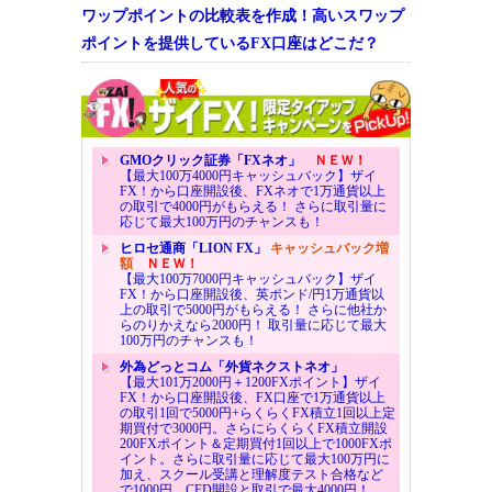
ワップポイントの比較表を作成！高いスワップ
ポイントを提供しているFX口座はどこだ？
GMOクリック証券「FXネオ」
ＮＥＷ！
【最大100万4000円キャッシュバック】ザイ
FX！から口座開設後、FXネオで1万通貨以上
の取引で4000円がもらえる！ さらに取引量に
応じて最大100万円のチャンスも！
ヒロセ通商「LION FX」
キャッシュバック増
額
ＮＥＷ！
【最大100万7000円キャッシュバック】ザイ
FX！から口座開設後、英ポンド/円1万通貨以
上の取引で5000円がもらえる！ さらに他社か
らのりかえなら2000円！ 取引量に応じて最大
100万円のチャンスも！
外為どっとコム「外貨ネクストネオ」
【最大101万2000円＋1200FXポイント】ザイ
FX！から口座開設後、FX口座で1万通貨以上
の取引1回で5000円+らくらくFX積立1回以上定
期買付で3000円。さらにらくらくFX積立開設
200FXポイント＆定期買付1回以上で1000FXポ
イント。さらに取引量に応じて最大100万円に
加え、スクール受講と理解度テスト合格など
で1000円、CFD開設と取引で最大4000円！