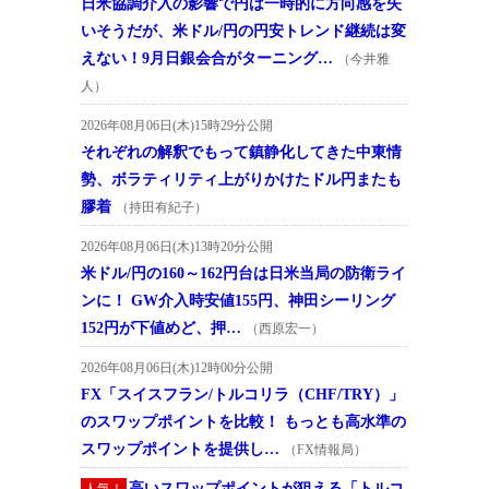
日米協調介入の影響で円は一時的に方向感を失
いそうだが、米ドル/円の円安トレンド継続は変
えない！9月日銀会合がターニング…
（今井雅
人）
2026年08月06日(木)15時29分公開
それぞれの解釈でもって鎮静化してきた中東情
勢、ボラティリティ上がりかけたドル円またも
膠着
（持田有紀子）
2026年08月06日(木)13時20分公開
米ドル/円の160～162円台は日米当局の防衛ライ
ンに！ GW介入時安値155円、神田シーリング
152円が下値めど、押…
（西原宏一）
2026年08月06日(木)12時00分公開
FX「スイスフラン/トルコリラ（CHF/TRY）」
のスワップポイントを比較！ もっとも高水準の
スワップポイントを提供し…
（FX情報局）
高いスワップポイントが狙える「トルコ
人気！