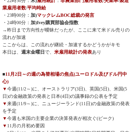
・22時30分：
米)
雇用統計
：
非農業部門雇用者数
/
失業率
/
製造
業雇用者数
/
平均時給
・23時00分：
加)
マックレムBOC総裁の発言
・24時00分：
加)Ivey購買部協会指数
→昨日まで方向性が曖昧だったが、ここに来て米ドル売りの
流れが加速
ここからは、この流れが継続・加速するかどうかがキモ
本日は、
週末金曜日
で、
米雇用統計の発表
あり
■
11月2日～の週の為替相場の焦点(ユーロドル及びドル円中
心)
▼
今週(11/2～)に、オーストラリア(3日)、英国(5日)、米国(5
日)の金融政策の発表と日本(4日)の議事録の公表を予定
▼
来週(11/9～)に、ニュージーランド(11日)の金融政策の発表
を予定
▼
今週も米国の主要企業の決算発表が相次ぐ(ピーク)
▼
11月の月初め要因