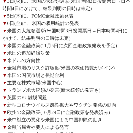
▼
3日(火)に、米国の大統領選挙(米国時間3日投開票日→日本
時間4日にかけて、結果判明の日時は未定)
▼
5日(木)に、FOMC金融政策発表
▼
6日(金)に、米国の雇用統計の発表
▼
米国の大統領選挙(米国時間3日投開票日→日本時間4日に
かけて、結果判明の日時は未定)
▼
米国の金融政策(11月5日に次回金融政策発表を予定)
▼
米国の追加経済対策
▼
米ドルの方向性
▼
金融市場のリスク許容度(米国の株価指数がメイン)
▼
米国の国債市場と長期金利
▼
主要な株式市場(米国中心)
▼
トランプ米大統領の発言(新大統領の発言も)
▼
英国のEU離脱問題
▼
新型コロナウイルス感染拡大やワクチン開発の動向
▼
欧州の金融政策(10月29日に金融政策を発表済み)
▼
米中対立の悪化や米国による中国排除の動き
▼
金融当局者や要人による発言