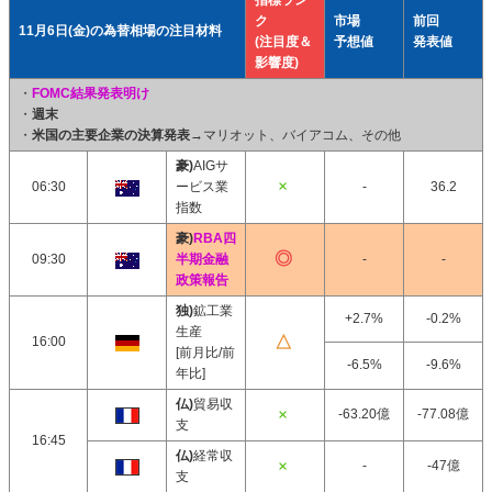
指標ラン
ク
市場
前回
11月6日(金)の為替相場の注目材料
(注目度＆
予想値
発表値
影響度)
・
FOMC結果発表明け
・
週末
・
米国の主要企業の決算発表
→マリオット、バイアコム、その他
豪)
AIGサ
06:30
ービス業
-
36.2
指数
豪)
RBA四
09:30
半期金融
-
-
政策報告
独)
鉱工業
+2.7%
-0.2%
生産
16:00
[前月比/前
-6.5%
-9.6%
年比]
仏)
貿易収
-63.20億
-77.08億
支
16:45
仏)
経常収
-
-47億
支