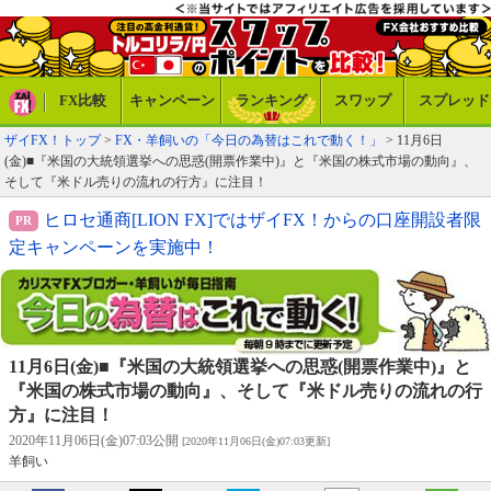
FX比較
キャンペーン
ランキング
スワップ
スプレッド
ザイFX！トップ
>
FX・羊飼いの「今日の為替はこれで動く！」
> 11月6日
(金)■『米国の大統領選挙への思惑(開票作業中)』と『米国の株式市場の動向』、
そして『米ドル売りの流れの行方』に注目！
ヒロセ通商[LION FX]ではザイFX！からの口座開設者限
定キャンペーンを実施中！
11月6日(金)■『米国の大統領選挙への思惑(開票作業中)』と
『米国の株式市場の動向』、そして『米ドル売りの流れの行
方』に注目！
2020年11月06日(金)07:03公開
[2020年11月06日(金)07:03更新]
羊飼い