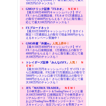
100万円のチャンスも！
GMOクリック証券「FXネオ」
ＮＥＷ！
【最大100万4000円キャッシュバック】ザイ
FX！から口座開設後、FXネオで1万通貨以上
の取引で4000円がもらえる！ さらに取引量に
応じて最大100万円のチャンスも！
FXブロードネット
【最大6万3000円キャッシュバック】当サイト
限定！1万通貨以上の取引で現金3000円がもら
えるキャンペーン実施中！
GMO外貨「外貨ex」
人気上昇中！
【最大100万4000円キャッシュバック】ザイ
FX！から口座開設後、1万通貨以上の取引で
4000円がもらえる！ さらに取引量に応じて最
大100万円のチャンスも！
トレイダーズ証券「みんなのFX」
人気！
Ｎ
ＥＷ！
【最大101万円キャッシュバック】ザイFX！か
ら口座開設後、FX口座で5万通貨以上の取引で
5000円+シストレ口座で5万通貨以上の取引で
5000円がもらえる！ さらに取引量に応じて最
大100万円のチャンスも！
JFX「MATRIX TRADER」
ＮＥＷ！
【小林芳彦レポート＆TradingViewインジと最
大100万5000円】口座開設完了で小林芳彦オリ
ジナルレポート「FXスキャルピングのコツ」
およびTradingView専用インジケーター「コバ
スキャインジ」当日プレゼント＆専用フォー