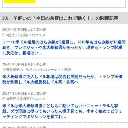
FX・羊飼いの「今日の為替はこれで動く！」の関連記事
2025年09月02日(火)15:35公開
田向宏行式 副業FXのススメ!
ユーロ/米ドル週足のはらみ線が5週目に。2016年もはらみ線が16週間
続き、ブレグジットや米大統領選があったが、現在もトランプ関税
に反応か。相場はい…
2024年11月06日(水)14:45公開
持田有紀子の「戦うオンナのマーケット日記」
米大統領選に突入しドル相場は弱含む展開だったが、トランプ氏優
勢が判明しドル大幅反発しドル高・株高へ
2024年11月05日(火)16:38公開
田向宏行式 副業FXのススメ!
米ドルは米大統領選後にどちらに動いてもいいニュートラルな状
態。ダウ理論に従ってもいったん様子見でも、小さく始めてピラミ
ッティングでポジションを育てれ…
2024年11月05日(火)15:14公開