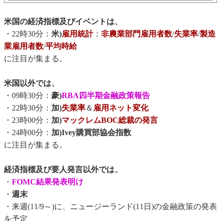
米国の経済指標及びイベントは、
・22時30分：
米)
雇用統計
：
非農業部門雇用者数
/
失業率
/
製造
業雇用者数
/
平均時給
に注目が集まる。
米国以外では、
・09時30分：
豪)
RBA四半期金融政策報告
・22時30分：
加)
失業率
＆
雇用ネット変化
・23時00分：
加)
マックレムBOC総裁の発言
・24時00分：
加)Ivey購買部協会指数
に注目が集まる。
経済指標及び要人発言以外では、
・
FOMC結果発表明け
・
週末
・来週(11/9～)に、ニュージーランド(11日)の金融政策の発表
を予定