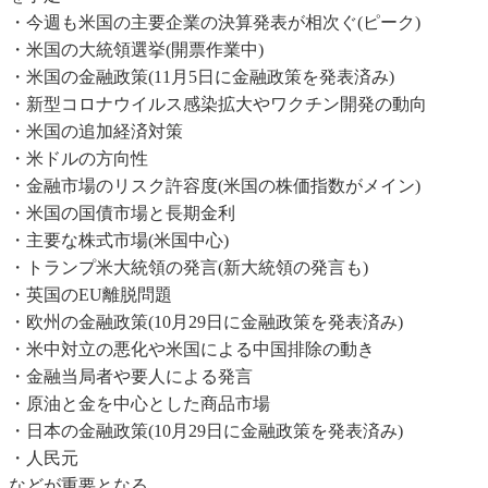
・今週も米国の主要企業の決算発表が相次ぐ(ピーク)
・米国の大統領選挙(開票作業中)
・米国の金融政策(11月5日に金融政策を発表済み)
・新型コロナウイルス感染拡大やワクチン開発の動向
・米国の追加経済対策
・米ドルの方向性
・金融市場のリスク許容度(米国の株価指数がメイン)
・米国の国債市場と長期金利
・主要な株式市場(米国中心)
・トランプ米大統領の発言(新大統領の発言も)
・英国のEU離脱問題
・欧州の金融政策(10月29日に金融政策を発表済み)
・米中対立の悪化や米国による中国排除の動き
・金融当局者や要人による発言
・原油と金を中心とした商品市場
・日本の金融政策(10月29日に金融政策を発表済み)
・人民元
などが重要となる。