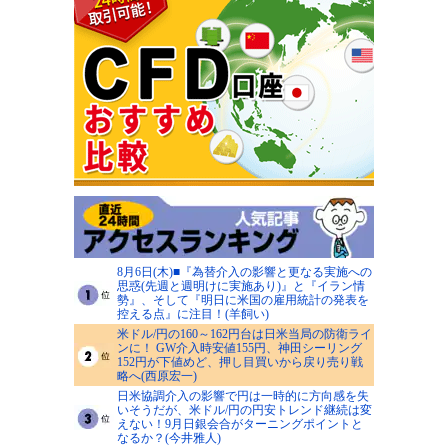
8月6日(木)■『為替介入の影響と更なる実施への
思惑(先週と週明けに実施あり)』と『イラン情
勢』、そして『明日に米国の雇用統計の発表を
控える点』に注目！(羊飼い)
米ドル/円の160～162円台は日米当局の防衛ライ
ンに！ GW介入時安値155円、神田シーリング
152円が下値めど、押し目買いから戻り売り戦
略へ(西原宏一)
日米協調介入の影響で円は一時的に方向感を失
いそうだが、米ドル/円の円安トレンド継続は変
えない！9月日銀会合がターニングポイントと
なるか？(今井雅人)