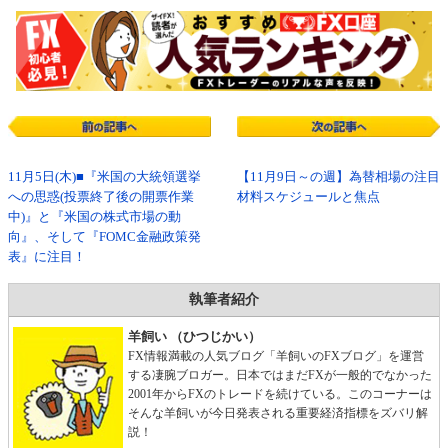
11月5日(木)■『米国の大統領選挙
【11月9日～の週】為替相場の注目
への思惑(投票終了後の開票作業
材料スケジュールと焦点
中)』と『米国の株式市場の動
向』、そして『FOMC金融政策発
表』に注目！
執筆者紹介
羊飼い （ひつじかい）
FX情報満載の人気ブログ「羊飼いのFXブログ」を運営
する凄腕ブロガー。日本ではまだFXが一般的でなかった
2001年からFXのトレードを続けている。このコーナーは
そんな羊飼いが今日発表される重要経済指標をズバリ解
説！