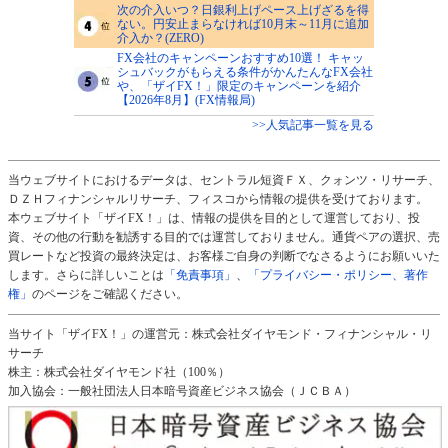
次の介入いつ？日銀利上げペース上げざるを得
ない。円安止まらなければ10月末～11月に追加
介入か？(ZERO)
FX会社のキャンペーンおすすめ10選！ キャッ
シュバックがもらえる条件がかんたんなFX会社
や、「ザイFX！」限定のキャンペーンを紹介
【2026年8月】(FX情報局)
>>人気記事一覧を見る
当ウェブサイトにおけるデータは、セントラル短資ＦＸ、クォンツ・リサーチ、
ＤＺＨフィナンシャルリサーチ、フィスコから情報の提供を受けております。
本ウェブサイト「ザイFX！」は、情報の提供を目的として運営しており、投
資、その他の行動を勧誘する目的では運営しておりません。通貨ペアの選択、売
買レートなど投資の最終決定は、お客様ご自身の判断でなさるようにお願いいた
します。さらに詳しいことは
「免責事項」
、
「プライバシー・ポリシー、著作
権」
のページをご確認ください。
当サイト「ザイFX！」の運営元：株式会社ダイヤモンド・フィナンシャル・リ
サーチ
株主：株式会社ダイヤモンド社（100％）
加入協会：一般社団法人日本暗号資産ビジネス協会（ＪＣＢＡ）