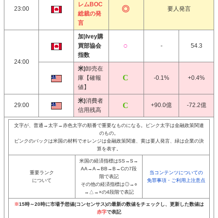
レムBOC
23:00
要人発言
総裁の発
言
加)Ivey購
買部協会
-
54.3
指数
24:00
米)
卸売在
庫【確報
-0.1%
+0.4%
値】
米)
消費者
29:00
+90.0億
-72.2億
信用残高
文字が、普通→太字→赤色太字の順番で重要なものになる。ピンク太字は金融政策関連
のもの。
ピンクのバックは米国の材料でオレンジは金融政策関連、黄は要人発言、緑は企業の決
算を表す。
米国の経済指標はSS→S→
AA→A→BB→B→Cの7段
重要ランク
当コンテンツについての
階で表記
について
免罪事項・ご利用上注意点
その他の経済指標は◎→○
→△→×の4段階で表記
※
15時～20時に市場予想値(コンセンサス)の最新の数値をチェックし、更新した数値は
赤字
で表記