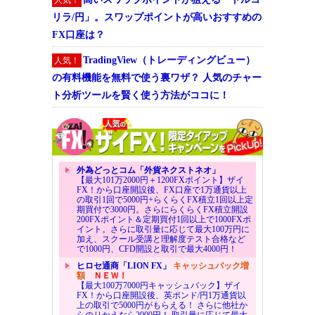
リラ/円」。スワップポイントが高いおすすめの
FX口座は？
TradingView（トレーディングビュー）
人気！
の有料機能を無料で使う裏ワザ？ 人気のチャー
ト分析ツールを賢く使う方法がココに！
外為どっとコム「外貨ネクストネオ」
【最大101万2000円＋1200FXポイント】ザイ
FX！から口座開設後、FX口座で1万通貨以上
の取引1回で5000円+らくらくFX積立1回以上定
期買付で3000円。さらにらくらくFX積立開設
200FXポイント＆定期買付1回以上で1000FXポ
イント。さらに取引量に応じて最大100万円に
加え、スクール受講と理解度テスト合格など
で1000円、CFD開設と取引で最大4000円！
ヒロセ通商「LION FX」
キャッシュバック増
額
ＮＥＷ！
【最大100万7000円キャッシュバック】ザイ
FX！から口座開設後、英ポンド/円1万通貨以
上の取引で5000円がもらえる！ さらに他社か
らのりかえなら2000円！ 取引量に応じて最大