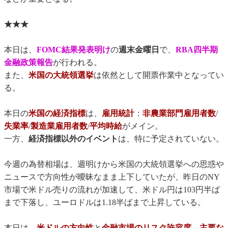
★★★
本日は、
FOMC結果発表明け
の
週末金曜日
で、
RBA四半期
金融政策報告
が行われる。
また、
米国の大統領選挙
は依然として開票作業中となってい
る。
本日の
米国の経済指標
は、
雇用統計
：
非農業部門雇用者数
/
失業率
/
製造業雇用者数
/
平均時給
がメイン。
一方、
経済指標以外のイベント
は、特に予定されていない。
今週の為替相場は、週明けから米国の大統領選挙への思惑や
ニュースで方向性が曖昧なまま上下していたが、昨日のNY
市場で米ドル売りの流れが加速して、米ドル円は103円半ば
まで下落し、ユーロドルは1.18半ばまで上昇している。
本日は、
米ドルの方向性
と
金融市場のリスク許容度
、
主要な