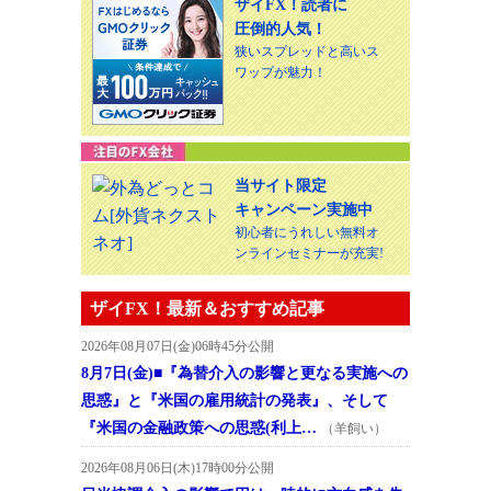
ザイFX！読者に
圧倒的人気！
狭いスプレッドと高いス
ワップが魅力！
当サイト限定
キャンペーン実施中
初心者にうれしい無料オ
ンラインセミナーが充実!
ザイFX！最新＆おすすめ記事
2026年08月07日(金)06時45分公開
8月7日(金)■『為替介入の影響と更なる実施への
思惑』と『米国の雇用統計の発表』、そして
『米国の金融政策への思惑(利上…
（羊飼い）
2026年08月06日(木)17時00分公開