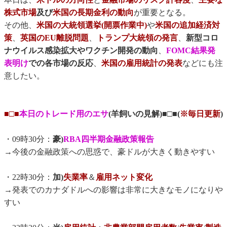
株式市場
及び
米国の長期金利の動向
が重要となる。
その他、
米国の大統領選挙(開票作業中)
や
米国の追加経済対
策
、
英国のEU離脱問題
、
トランプ大統領の発言
、
新型コロ
ナウイルス感染拡大やワクチン開発の動向
、
FOMC結果発
表明け
での各市場の反応
、
米国の雇用統計の発表
などにも注
意したい。
■□■
本日のトレード用のエサ
(羊飼いの見解)■□■(
※毎日更新
)
・09時30分：
豪)
RBA四半期金融政策報告
→今後の金融政策への思惑で、豪ドルが大きく動きやすい
・22時30分：
加)
失業率
＆
雇用ネット変化
→発表でのカナダドルへの影響は非常に大きなモノになりや
すい