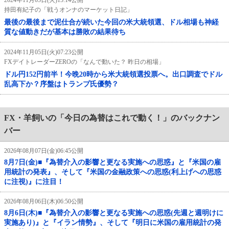
持田有紀子の「戦うオンナのマーケット日記」
最後の最後まで泥仕合が続いた今回の米大統領選、ドル相場も神経
質な値動きだが基本は勝敗の結果待ち
2024年11月05日(火)07:23公開
FXデイトレーダーZEROの「なんで動いた？ 昨日の相場」
ドル円152円前半！今晩20時から米大統領選投票へ。出口調査でドル
乱高下か？序盤はトランプ氏優勢？
FX・羊飼いの「今日の為替はこれで動く！」のバックナン
バー
2026年08月07日(金)06:45公開
8月7日(金)■『為替介入の影響と更なる実施への思惑』と『米国の雇
用統計の発表』、そして『米国の金融政策への思惑(利上げへの思惑
に注視)』に注目！
2026年08月06日(木)06:50公開
8月6日(木)■『為替介入の影響と更なる実施への思惑(先週と週明けに
実施あり)』と『イラン情勢』、そして『明日に米国の雇用統計の発