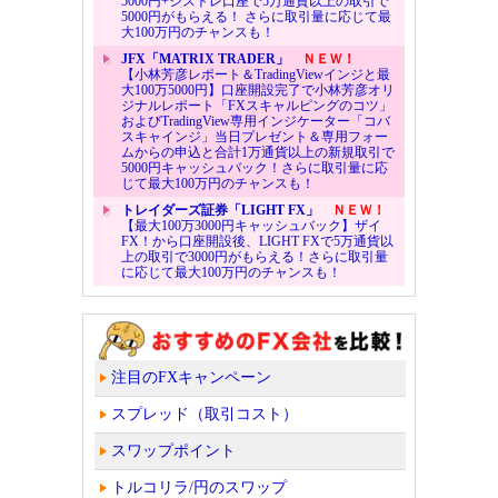
5000円+シストレ口座で5万通貨以上の取引で
5000円がもらえる！ さらに取引量に応じて最
大100万円のチャンスも！
JFX「MATRIX TRADER」
ＮＥＷ！
【小林芳彦レポート＆TradingViewインジと最
大100万5000円】口座開設完了で小林芳彦オリ
ジナルレポート「FXスキャルピングのコツ」
およびTradingView専用インジケーター「コバ
スキャインジ」当日プレゼント＆専用フォー
ムからの申込と合計1万通貨以上の新規取引で
5000円キャッシュバック！さらに取引量に応
じて最大100万円のチャンスも！
トレイダーズ証券「LIGHT FX」
ＮＥＷ！
【最大100万3000円キャッシュバック】ザイ
FX！から口座開設後、LIGHT FXで5万通貨以
上の取引で3000円がもらえる！さらに取引量
に応じて最大100万円のチャンスも！
注目のFXキャンペーン
スプレッド（取引コスト）
スワップポイント
トルコリラ/円のスワップ