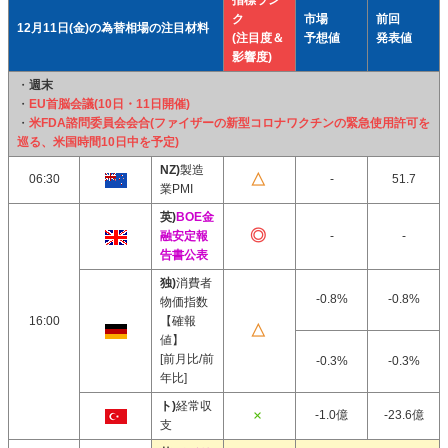
指標ラン
ク
市場
前回
12月11日(金)の為替相場の注目材料
(注目度＆
予想値
発表値
影響度)
・
週末
・
EU首脳会議(10日・11日開催)
・
米FDA諮問委員会会合(ファイザーの新型コロナワクチンの緊急使用許可を
巡る、米国時間10日中を予定)
NZ)
製造
06:30
-
51.7
業PMI
英)
BOE金
融安定報
-
-
告書公表
独)
消費者
-0.8%
-0.8%
物価指数
16:00
【確報
値】
[前月比/前
-0.3%
-0.3%
年比]
ト)
経常収
-1.0億
-23.6億
支