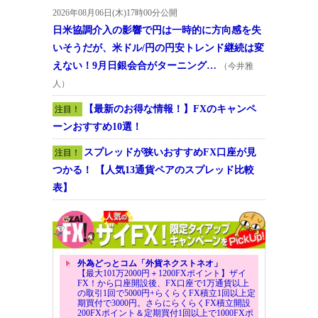
2026年08月06日(木)17時00分公開
日米協調介入の影響で円は一時的に方向感を失
いそうだが、米ドル/円の円安トレンド継続は変
えない！9月日銀会合がターニング…
（今井雅
人）
【最新のお得な情報！】FXのキャンペ
注目！
ーンおすすめ10選！
スプレッドが狭いおすすめFX口座が見
注目！
つかる！ 【人気13通貨ペアのスプレッド比較
表】
外為どっとコム「外貨ネクストネオ」
【最大101万2000円＋1200FXポイント】ザイ
FX！から口座開設後、FX口座で1万通貨以上
の取引1回で5000円+らくらくFX積立1回以上定
期買付で3000円。さらにらくらくFX積立開設
200FXポイント＆定期買付1回以上で1000FXポ