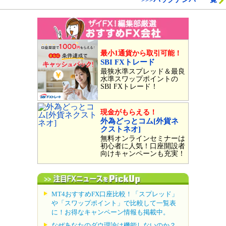
最小1通貨から取引可能！
SBI FXトレード
最狭水準スプレッド＆最良
水準スワップポイントの
SBI FXトレード！
現金がもらえる！
外為どっとコム[外貨ネ
クストネオ]
無料オンラインセミナーは
初心者に人気！口座開設者
向けキャンペーンも充実！
MT4おすすめFX口座比較！「スプレッド」
や「スワップポイント」で比較して一覧表
に！お得なキャンペーン情報も掲載中。
なぜあなたのダウ理論は機能しないのか？