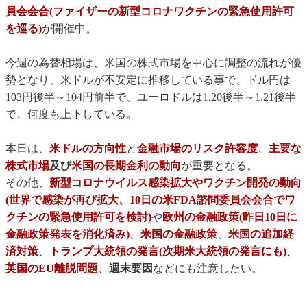
員会会合(ファイザーの新型コロナワクチンの緊急使用許可
を巡る)
が開催中。
今週の為替相場は、米国の株式市場を中心に調整の流れが優
勢となり、米ドルが不安定に推移している事で、ドル円は
103円後半～104円前半で、ユーロドルは1.20後半～1.21後半
で、何度も上下している。
本日は、
米ドルの方向性
と
金融市場のリスク許容度
、
主要な
株式市場
及び
米国の長期金利の動向
が重要となる。
その他、
新型コロナウイルス感染拡大やワクチン開発の動向
(世界で感染が再び拡大、10日の米FDA諮問委員会会合で
ワ
クチンの緊急使用許可を検討
)
や
欧州の金融政策(昨日10日に
金融政策発表を消化済み)
、
米国の金融政策
、
米国の追加経
済対策
、
トランプ大統領の発言(次期米大統領の発言にも)
、
英国のEU離脱問題
、
週末要因
などにも注意したい。