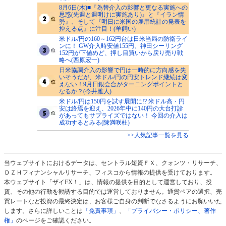
8月6日(木)■『為替介入の影響と更なる実施への
思惑(先週と週明けに実施あり)』と『イラン情
勢』、そして『明日に米国の雇用統計の発表を
控える点』に注目！(羊飼い)
米ドル/円の160～162円台は日米当局の防衛ライ
ンに！ GW介入時安値155円、神田シーリング
152円が下値めど、押し目買いから戻り売り戦
略へ(西原宏一)
日米協調介入の影響で円は一時的に方向感を失
いそうだが、米ドル/円の円安トレンド継続は変
えない！9月日銀会合がターニングポイントと
なるか？(今井雅人)
米ドル/円は150円を試す展開に!? 米ドル高・円
安は終焉を迎え、2026年中に140円の大台打診
があってもサプライズではない！ 今回の介入は
成功するとみる(陳満咲杜)
>>人気記事一覧を見る
当ウェブサイトにおけるデータは、セントラル短資ＦＸ、クォンツ・リサーチ、
ＤＺＨフィナンシャルリサーチ、フィスコから情報の提供を受けております。
本ウェブサイト「ザイFX！」は、情報の提供を目的として運営しており、投
資、その他の行動を勧誘する目的では運営しておりません。通貨ペアの選択、売
買レートなど投資の最終決定は、お客様ご自身の判断でなさるようにお願いいた
します。さらに詳しいことは
「免責事項」
、
「プライバシー・ポリシー、著作
権」
のページをご確認ください。