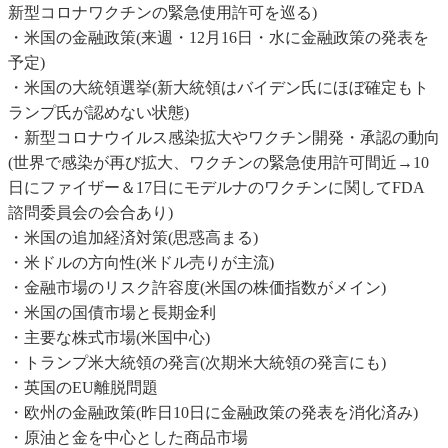
新型コロナワクチンの緊急使用許可を巡る)
・米国の金融政策(来週・12月16日・水に金融政策の発表を
予定)
・米国の大統領選挙(新大統領はバイデン氏にほぼ確定もト
ランプ氏が認めない状態)
・新型コロナウイルス感染拡大やワクチン開発・承認の動向
(世界で感染が再び拡大、ワクチンの緊急使用許可間近→10
日にファイザー＆17日にモデルナのワクチンに関してFDA
諮問委員会の会合あり)
・米国の追加経済対策(思惑高まる)
・米ドルの方向性(米ドル売りが主流)
・金融市場のリスク許容度(米国の株価指数がメイン)
・米国の国債市場と長期金利
・主要な株式市場(米国中心)
・トランプ米大統領の発言(次期米大統領の発言にも)
・英国のEU離脱問題
・欧州の金融政策(昨日10日に金融政策の発表を消化済み)
・原油と金を中心とした商品市場