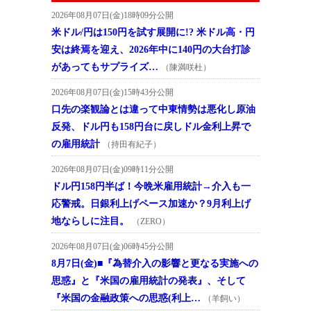
2026年08月07日(金)18時09分公開
米ドル/円は150円を試す展開に!? 米ドル高・円
安は終焉を迎え、2026年中に140円の大台打診
があってもサプライズ…
（陳満咲杜）
2026年08月07日(金)15時43分公開
口先の楽観論とは違って中東情勢は悪化し原油
反発、ドル円も158円台に戻しドル金利上昇で
の雇用統計
（持田有紀子）
2026年08月07日(金)09時11分公開
ドル円158円半ば！今晩米雇用統計→介入も一
応警戒。日銀利上げペース加速か？9月利上げ
地ならしに注目。
（ZERO）
2026年08月07日(金)06時45分公開
8月7日(金)■『為替介入の影響と更なる実施への
思惑』と『米国の雇用統計の発表』、そして
『米国の金融政策への思惑(利上…
（羊飼い）