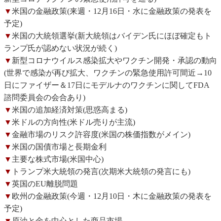
▼
米国の金融政策(来週・12月16日・水に金融政策の発表を
予定)
▼
米国の大統領選挙(新大統領はバイデン氏にほぼ確定もト
ランプ氏が認めない状況が続く)
▼
新型コロナウイルス感染拡大やワクチン開発・承認の動向
(世界で感染が再び拡大、ワクチンの緊急使用許可間近→10
日にファイザー＆17日にモデルナのワクチンに関してFDA
諮問委員会の会合あり)
▼
米国の追加経済対策(思惑高まる)
▼
米ドルの方向性(米ドル売りが主流)
▼
金融市場のリスク許容度(米国の株価指数がメイン)
▼
米国の国債市場と長期金利
▼
主要な株式市場(米国中心)
▼
トランプ米大統領の発言(次期米大統領の発言にも)
▼
英国のEU離脱問題
▼
欧州の金融政策(今週・12月10日・木に金融政策の発表を
予定)
▼
原油と金を中心とした商品市場