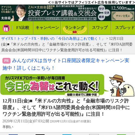
FX比較
キャンペーン
ランキング
スワップ
スプレッド
ザイFX！トップ
>
FX・羊飼いの「今日の為替はこれで動く！」
> 12月11日
(金)■『米ドルの方向性』と『金融市場のリスク許容度』、そして『米FDA諮問委
員会会合(米国時間10日中にワクチン緊急使用許可が出る可能性)』に注目！
みんなのFXは当サイト口座開設者限定キャンペーン実
施中！詳しくはこちら！
12月11日(金)■『米ドルの方向性』と『金融市場のリスク許
容度』、そして『米FDA諮問委員会会合(米国時間10日中に
ワクチン緊急使用許可が出る可能性)』に注目！
2020年12月11日(金)07:03公開
[2020年12月11日(金)07:03更新]
羊飼い