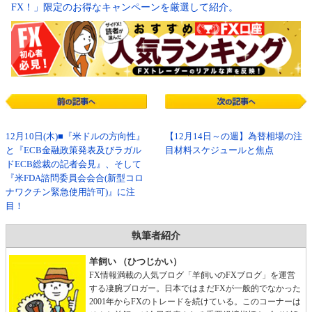
FX！」限定のお得なキャンペーンを厳選して紹介。
12月10日(木)■『米ドルの方向性』
【12月14日～の週】為替相場の注
と『ECB金融政策発表及びラガル
目材料スケジュールと焦点
ドECB総裁の記者会見』、そして
『米FDA諮問委員会会合(新型コロ
ナワクチン緊急使用許可)』に注
目！
執筆者紹介
羊飼い （ひつじかい）
FX情報満載の人気ブログ「羊飼いのFXブログ」を運営
する凄腕ブロガー。日本ではまだFXが一般的でなかった
2001年からFXのトレードを続けている。このコーナーは