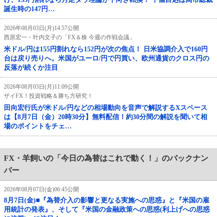
誕生時の147円…
2026年08月03日(月)14:57公開
西原宏一・叶内文子の「FX＆株 今週の作戦会議」
米ドル/円は155円割れなら152円が次の焦点！ 日米協調介入で160円
台は戻り売りへ。米国がユーロ/円で円買い、欧州通貨のクロス円の
反落が続くか注目
2026年08月03日(月)11:09公開
ザイFX！投資戦略＆勝ち方研究！
田向宏行氏が米ドル/円などの相場動向を音声で解説するXスペース
は【8月7日（金）20時30分】無料配信！約30分間の解説を聞いて相
場のポイントをチェ…
FX・羊飼いの「今日の為替はこれで動く！」のバックナン
バー
2026年08月07日(金)06:45公開
8月7日(金)■『為替介入の影響と更なる実施への思惑』と『米国の雇
用統計の発表』、そして『米国の金融政策への思惑(利上げへの思惑