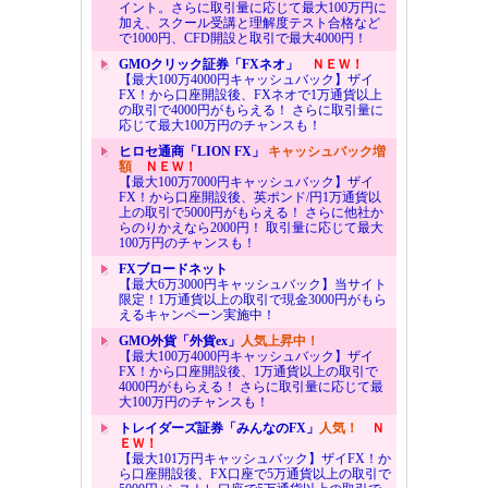
イント。さらに取引量に応じて最大100万円に
加え、スクール受講と理解度テスト合格など
で1000円、CFD開設と取引で最大4000円！
GMOクリック証券「FXネオ」
ＮＥＷ！
【最大100万4000円キャッシュバック】ザイ
FX！から口座開設後、FXネオで1万通貨以上
の取引で4000円がもらえる！ さらに取引量に
応じて最大100万円のチャンスも！
ヒロセ通商「LION FX」
キャッシュバック増
額
ＮＥＷ！
【最大100万7000円キャッシュバック】ザイ
FX！から口座開設後、英ポンド/円1万通貨以
上の取引で5000円がもらえる！ さらに他社か
らのりかえなら2000円！ 取引量に応じて最大
100万円のチャンスも！
FXブロードネット
【最大6万3000円キャッシュバック】当サイト
限定！1万通貨以上の取引で現金3000円がもら
えるキャンペーン実施中！
GMO外貨「外貨ex」
人気上昇中！
【最大100万4000円キャッシュバック】ザイ
FX！から口座開設後、1万通貨以上の取引で
4000円がもらえる！ さらに取引量に応じて最
大100万円のチャンスも！
トレイダーズ証券「みんなのFX」
人気！
Ｎ
ＥＷ！
【最大101万円キャッシュバック】ザイFX！か
ら口座開設後、FX口座で5万通貨以上の取引で