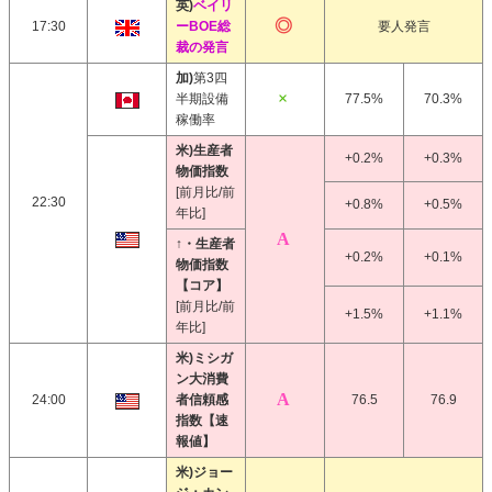
英)
ベイリ
17:30
ーBOE総
要人発言
裁の発言
加)
第3四
半期設備
77.5%
70.3%
稼働率
米)生産者
+0.2%
+0.3%
物価指数
[前月比/前
22:30
+0.8%
+0.5%
年比]
↑・生産者
+0.2%
+0.1%
物価指数
【コア】
[前月比/前
+1.5%
+1.1%
年比]
米)ミシガ
ン大消費
24:00
者信頼感
76.5
76.9
指数【速
報値】
米)ジョー