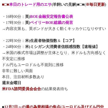
■□■
本日のトレード用のエサ
(羊飼いの見解)■□■(
※毎日更新
)
・16時00分：
英)
BOE金融安定報告書公表
・17時30分：
英)
ベイリーBOE総裁の発言
→内容次第も、英ポンドが大きく動くキッカケになりやすい
・22時30分：
米)生産者物価指数
＆
【コア】
・24時00分：
米)ミシガン大消費者信頼感指数【速報値】
→米国の株式市場は調整が主体となり、米ドルも方向感なく
不安定に推移
ドル円もユーロドルも不規則に推移
非常に難しい局面
本日、注目材料多数あり
週末金曜日
米FDA諮問委員会会合
の結果発表待ち
■
12月7日～の週の為替相場の焦点(ユーロドル及びドル円中