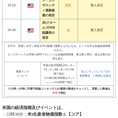
ジ：カン
25:10
ザスシテ
要人発言
ィ連銀総
裁の発言
米)クオー
ルズFRB
26:40
要人発言
副議長の
発言
文字が、普通→太字→赤色太字の順番で重要なものになる。ピンク太字は金融政策関連
のもの。
ピンクのバックは米国の材料でオレンジは金融政策関連、黄は要人発言、緑は企業の決
算を表す。
米国の経済指標はSS→S→
AA→A→BB→B→Cの7段
重要ランク
当コンテンツについての
階で表記
について
免罪事項・ご利用上注意点
その他の経済指標は◎→○
→△→×の4段階で表記
※
15時～20時に市場予想値(コンセンサス)の最新の数値をチェックし、更新した数値は
赤字
で表記
米国の経済指標及びイベントは、
・22時30分：
米)生産者物価指数
＆
【コア】