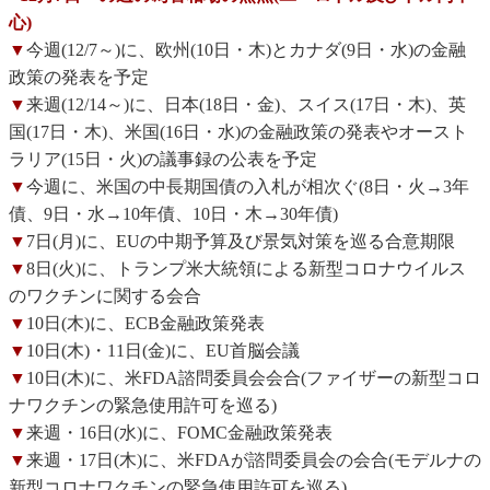
心)
▼
今週(12/7～)に、欧州(10日・木)とカナダ(9日・水)の金融
政策の発表を予定
▼
来週(12/14～)に、日本(18日・金)、スイス(17日・木)、英
国(17日・木)、米国(16日・水)の金融政策の発表やオースト
ラリア(15日・火)の議事録の公表を予定
▼
今週に、米国の中長期国債の入札が相次ぐ(8日・火→3年
債、9日・水→10年債、10日・木→30年債)
▼
7日(月)に、EUの中期予算及び景気対策を巡る合意期限
▼
8日(火)に、トランプ米大統領による新型コロナウイルス
のワクチンに関する会合
▼
10日(木)に、ECB金融政策発表
▼
10日(木)・11日(金)に、EU首脳会議
▼
10日(木)に、米FDA諮問委員会会合(ファイザーの新型コロ
ナワクチンの緊急使用許可を巡る)
▼
来週・16日(水)に、FOMC金融政策発表
▼
来週・17日(木)に、米FDAが諮問委員会の会合(モデルナの
新型コロナワクチンの緊急使用許可を巡る)