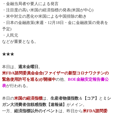
・金融当局者や要人による発言
・注目度の高い米国の経済指標の発表(米国が中心)
・米中対立の悪化や米国による中国排除の動き
・日本の金融政策(来週・12月18日・金に金融政策の発表を
予定)
・人民元
などが重要となる。
★★★
本日は、
週末金曜日
。
米FDA諮問委員会会合(ファイザーの新型コロナワクチンの
緊急使用許可を巡る)が開催中
の他、
BOE金融安定報告書公
表
が行われる。
本日の
米国の経済指標
は、
生産者物価指数
＆
【コア】
と
ミシ
ガン大消費者信頼感指数【速報値】
がメイン。
一方、
経済指標以外のイベント
は、昨日から
米FDA諮問委