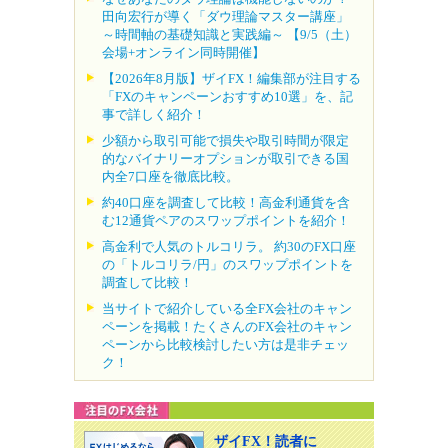
田向宏行が導く「ダウ理論マスター講座」
～時間軸の基礎知識と実践編～ 【9/5（土）
会場+オンライン同時開催】
【2026年8月版】ザイFX！編集部が注目する
「FXのキャンペーンおすすめ10選」を、記
事で詳しく紹介！
少額から取引可能で損失や取引時間が限定
的なバイナリーオプションが取引できる国
内全7口座を徹底比較。
約40口座を調査して比較！高金利通貨を含
む12通貨ペアのスワップポイントを紹介！
高金利で人気のトルコリラ。 約30のFX口座
の「トルコリラ/円」のスワップポイントを
調査して比較！
当サイトで紹介している全FX会社のキャン
ペーンを掲載！たくさんのFX会社のキャン
ペーンから比較検討したい方は是非チェッ
ク！
ザイFX！読者に