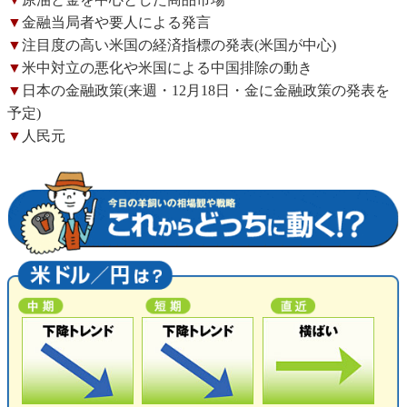
▼
金融当局者や要人による発言
▼
注目度の高い米国の経済指標の発表(米国が中心)
▼
米中対立の悪化や米国による中国排除の動き
▼
日本の金融政策(来週・12月18日・金に金融政策の発表を
予定)
▼
人民元