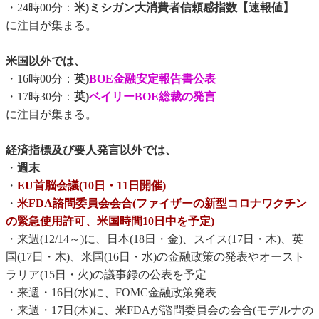
・24時00分：
米)ミシガン大消費者信頼感指数【速報値】
に注目が集まる。
米国以外では、
・16時00分：
英)
BOE金融安定報告書公表
・17時30分：
英)
ベイリーBOE総裁の発言
に注目が集まる。
経済指標及び要人発言以外では、
・
週末
・
EU首脳会議(10日・11日開催)
・
米FDA諮問委員会会合(ファイザーの新型コロナワクチン
の緊急使用許可、米国時間10日中を予定)
・来週(12/14～)に、日本(18日・金)、スイス(17日・木)、英
国(17日・木)、米国(16日・水)の金融政策の発表やオースト
ラリア(15日・火)の議事録の公表を予定
・来週・16日(水)に、FOMC金融政策発表
・来週・17日(木)に、米FDAが諮問委員会の会合(モデルナの