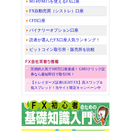
MT4やMT5を使えるFX口座
FX自動売買（シストレ）口座
CFD口座
バイナリーオプション口座
読者が選んだFX口座人気ランキング！
ビットコイン取引所・販売所を比較
圧倒的人気で100万口座達成！ GMOクリック証
券なら最短即日で取引OK！
【トレイダーズ証券LIGHT FX】高スワップ＆
低スプレッド！当サイト限定キャンペーン中