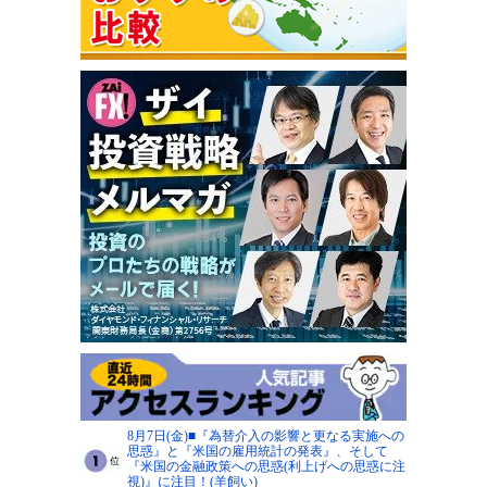
8月7日(金)■『為替介入の影響と更なる実施への
思惑』と『米国の雇用統計の発表』、そして
『米国の金融政策への思惑(利上げへの思惑に注
視)』に注目！(羊飼い)