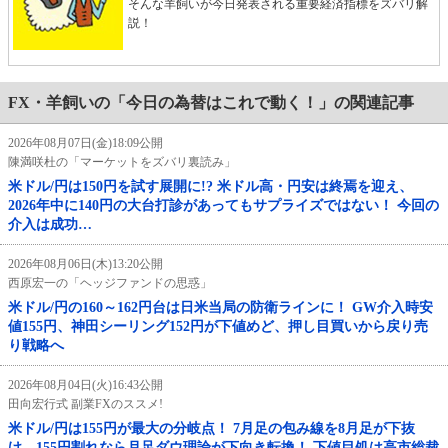
そんな羊飼いが今日発表される重要経済指標をズバリ解
説！
FX・羊飼いの「今日の為替はこれで動く！」の関連記事
2026年08月07日(金)18:09公開
陳満咲杜の「マーケットをズバリ裏読み」
米ドル/円は150円を試す展開に!? 米ドル高・円安は終焉を迎え、
2026年中に140円の大台打診があってもサプライズではない！ 今回の
介入は成功…
2026年08月06日(木)13:20公開
西原宏一の「ヘッジファンドの思惑」
米ドル/円の160～162円台は日米当局の防衛ラインに！ GW介入時安
値155円、神田シーリング152円が下値めど、押し目買いから戻り売
り戦略へ
2026年08月04日(火)16:43公開
田向宏行式 副業FXのススメ!
米ドル/円は155円が最大の分岐点！ 7月足の包み線を8月足が下抜
け、155円割れなら月足ダウ理論が下向き転換！ 下値目処は高市総裁