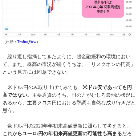
（出所：
TradingView
）
繰り返し指摘してきたように、超金融緩和の環境におい
て、また、株高の市況が続くうちは、「リスクオンの円高」
という見方には同意できない。
米ドル/円のみ取り上げてみても、
米ドル安であっても円
高ではない
。主要通貨のうち、円の方がむしろ最弱の状況に
あるから、主要クロス円における堅調も自然な成り行きだと
思う。
豪ドル/円の2020年年初来高値更新に照らして考えると、
これからユーロ/円の年初来高値更新の可能性も高まる
だろ