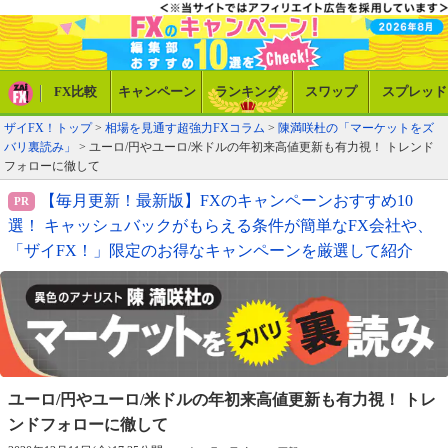
FX比較
キャンペーン
ランキング
スワップ
スプレッド
ザイFX！トップ
>
相場を見通す超強力FXコラム
>
陳満咲杜の「マーケットをズ
バリ裏読み」
> ユーロ/円やユーロ/米ドルの年初来高値更新も有力視！ トレンド
フォローに徹して
【毎月更新！最新版】FXのキャンペーンおすすめ10
選！ キャッシュバックがもらえる条件が簡単なFX会社や、
「ザイFX！」限定のお得なキャンペーンを厳選して紹介
ユーロ/円やユーロ/米ドルの年初来高値
更新も有力視！ トレ
ンドフォローに徹して