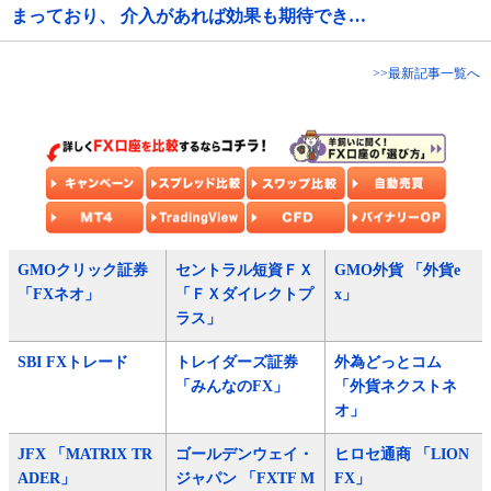
まっており、 介入があれば効果も期待でき…
>>最新記事一覧へ
GMOクリック証券
セントラル短資ＦＸ
GMO外貨 「外貨e
「FXネオ」
「ＦＸダイレクトプ
x」
ラス」
SBI FXトレード
トレイダーズ証券
外為どっとコム
「みんなのFX」
「外貨ネクストネ
オ」
JFX 「MATRIX TR
ゴールデンウェイ・
ヒロセ通商 「LION
ADER」
ジャパン 「FXTF M
FX」