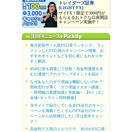
トレイダーズ証券
[LIGHT FX]
ザイFX！限定で3000円が
もらえるおトクな口座開設
キャンペーン実施中！
毎月更新中！人気FX口座ランキング。 ラン
クインしたFX口座のキャンペーン情報、お
すすめポイントなどを初心者にもわかりや
すく解説。
約40口座を調査して比較！高金利通貨を含
む12通貨ペアのスワップポイントを紹介！
なぜあなたのダウ理論は機能しないのか？
田向宏行が導く「ダウ理論マスター講座」
～時間軸の基礎知識と実践編～ 【9/5（土）
会場+オンライン同時開催】
当サイトで紹介している全FX会社のキャン
ペーンを掲載！たくさんのFX会社のキャン
ペーンから比較検討したい方は是非チェッ
ク！
高金利で人気のトルコリラ。 約30のFX口座