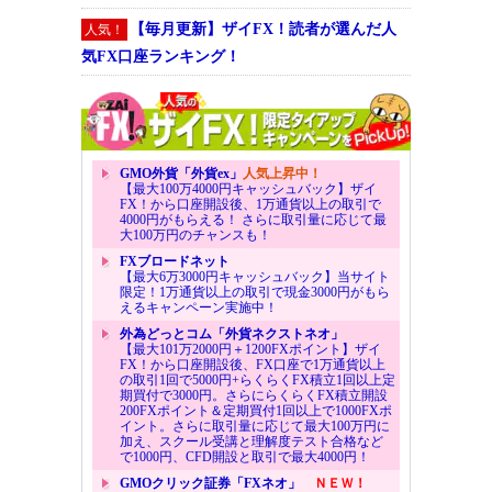
【毎月更新】ザイFX！読者が選んだ人
人気！
気FX口座ランキング！
GMO外貨「外貨ex」
人気上昇中！
【最大100万4000円キャッシュバック】ザイ
FX！から口座開設後、1万通貨以上の取引で
4000円がもらえる！ さらに取引量に応じて最
大100万円のチャンスも！
FXブロードネット
【最大6万3000円キャッシュバック】当サイト
限定！1万通貨以上の取引で現金3000円がもら
えるキャンペーン実施中！
外為どっとコム「外貨ネクストネオ」
【最大101万2000円＋1200FXポイント】ザイ
FX！から口座開設後、FX口座で1万通貨以上
の取引1回で5000円+らくらくFX積立1回以上定
期買付で3000円。さらにらくらくFX積立開設
200FXポイント＆定期買付1回以上で1000FXポ
イント。さらに取引量に応じて最大100万円に
加え、スクール受講と理解度テスト合格など
で1000円、CFD開設と取引で最大4000円！
GMOクリック証券「FXネオ」
ＮＥＷ！