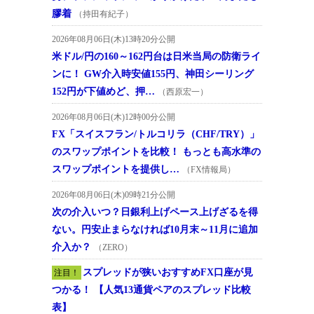
膠着
（持田有紀子）
2026年08月06日(木)13時20分公開
米ドル/円の160～162円台は日米当局の防衛ライ
ンに！ GW介入時安値155円、神田シーリング
152円が下値めど、押…
（西原宏一）
2026年08月06日(木)12時00分公開
FX「スイスフラン/トルコリラ（CHF/TRY）」
のスワップポイントを比較！ もっとも高水準の
スワップポイントを提供し…
（FX情報局）
2026年08月06日(木)09時21分公開
次の介入いつ？日銀利上げペース上げざるを得
ない。円安止まらなければ10月末～11月に追加
介入か？
（ZERO）
スプレッドが狭いおすすめFX口座が見
注目！
つかる！ 【人気13通貨ペアのスプレッド比較
表】