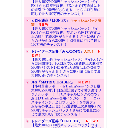
【最大100万4000円キャッシュバック】ザイ
FX！から口座開設後、FXネオで1万通貨以上
の取引で4000円がもらえる！ さらに取引量に
応じて最大100万円のチャンスも！
ヒロセ通商「LION FX」
キャッシュバック増
額
ＮＥＷ！
【最大100万7000円キャッシュバック】ザイ
FX！から口座開設後、英ポンド/円1万通貨以
上の取引で5000円がもらえる！ さらに他社か
らのりかえなら2000円！ 取引量に応じて最大
100万円のチャンスも！
トレイダーズ証券「みんなのFX」
人気！
Ｎ
ＥＷ！
【最大101万円キャッシュバック】ザイFX！か
ら口座開設後、FX口座で5万通貨以上の取引で
5000円+シストレ口座で5万通貨以上の取引で
5000円がもらえる！ さらに取引量に応じて最
大100万円のチャンスも！
JFX「MATRIX TRADER」
ＮＥＷ！
【小林芳彦レポート＆TradingViewインジと最
大100万5000円】口座開設完了で小林芳彦オリ
ジナルレポート「FXスキャルピングのコツ」
およびTradingView専用インジケーター「コバ
スキャインジ」当日プレゼント＆専用フォー
ムからの申込と合計1万通貨以上の新規取引で
5000円キャッシュバック！さらに取引量に応
じて最大100万円のチャンスも！
トレイダーズ証券「LIGHT FX」
ＮＥＷ！
【最大100万3000円キャッシュバック】ザイ