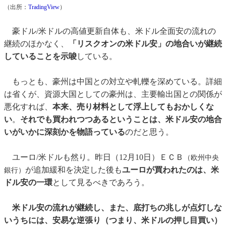
（出所：
TradingView
）
豪ドル/米ドルの高値更新自体も、米ドル全面安の流れの
継続のほかなく、
「リスクオンの米ドル安」の地合いが継続
していることを示唆
している。
もっとも、豪州は中国との対立や軋轢を深めている。詳細
は省くが、資源大国としての豪州は、主要輸出国との関係が
悪化すれば、
本来、売り材料として浮上してもおかしくな
い
。
それでも買われつつあるということは、米ドル安の地合
いがいかに深刻かを物語っている
のだと思う。
ユーロ/米ドルも然り。昨日（12月10日）ＥＣＢ
（欧州中央
が追加緩和を決定した後も
ユーロが買われたのは、米
銀行）
ドル安の一環
として見るべきであろう。
米ドル安の流れが継続し、また、底打ちの兆しが点灯しな
いうちには、安易な逆張り（つまり、米ドルの押し目買い）