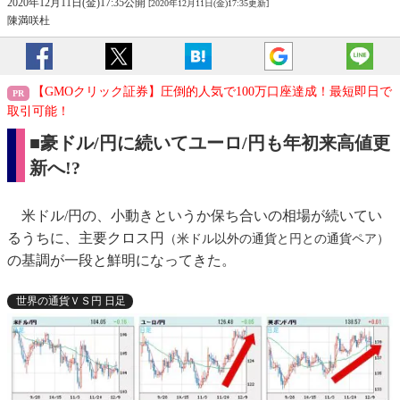
2020年12月11日(金)17:35公開
[2020年12月11日(金)17:35更新]
陳満咲杜
【GMOクリック証券】圧倒的人気で100万口座達成！最短即日で
取引可能！
■豪ドル/円に続いてユーロ/円も年初来高値更
新へ!?
米ドル/円の、小動きというか保ち合いの相場が続いてい
るうちに、主要クロス円
（米ドル以外の通貨と円との通貨ペア）
の基調が一段と鮮明になってきた。
世界の通貨ＶＳ円 日足