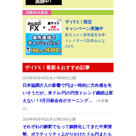
ザイFX！限定
キャンペーン実施中
取引コスト業界最安水準!
トレイダーズ証券みんな
のFX
ザイFX！最新＆おすすめ記事
2026年08月06日(木)17時00分公開
日米協調介入の影響で円は一時的に方向感を失
いそうだが、米ドル/円の円安トレンド継続は変
えない！9月日銀会合がターニング…
（今井雅
人）
2026年08月06日(木)15時29分公開
それぞれの解釈でもって鎮静化してきた中東情
勢、ボラティリティ上がりかけたドル円またも