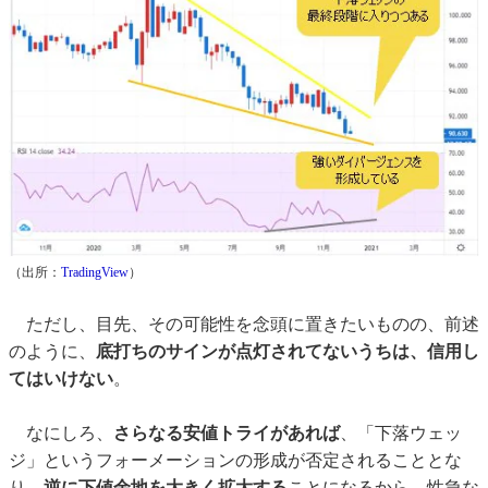
（出所：
TradingView
）
ただし、目先、その可能性を念頭に置きたいものの、前述
のように、
底打ちのサインが点灯されてないうちは、信用し
てはいけない
。
なにしろ、
さらなる安値トライがあれば
、「下落ウェッ
ジ」というフォーメーションの形成が否定されることとな
り、
逆に下値余地を大きく拡大する
ことになるから、性急な