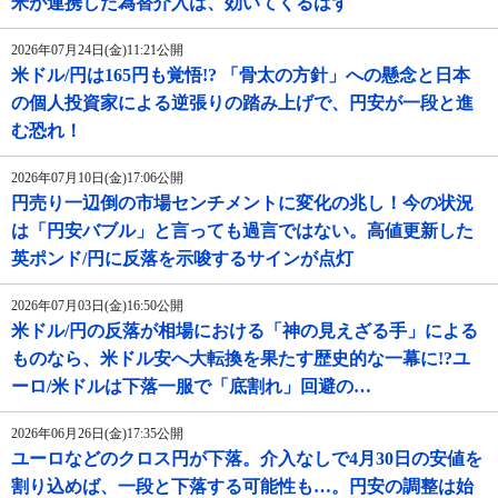
米が連携した為替介入は、効いてくるはず
2026年07月24日(金)11:21公開
米ドル/円は165円も覚悟!? 「骨太の方針」への懸念と日本
の個人投資家による逆張りの踏み上げで、円安が一段と進
む恐れ！
2026年07月10日(金)17:06公開
円売り一辺倒の市場センチメントに変化の兆し！今の状況
は「円安バブル」と言っても過言ではない。高値更新した
英ポンド/円に反落を示唆するサインが点灯
2026年07月03日(金)16:50公開
米ドル/円の反落が相場における「神の見えざる手」による
ものなら、米ドル安へ大転換を果たす歴史的な一幕に!?ユ
ーロ/米ドルは下落一服で「底割れ」回避の…
2026年06月26日(金)17:35公開
ユーロなどのクロス円が下落。介入なしで4月30日の安値を
割り込めば、一段と下落する可能性も…。円安の調整は始