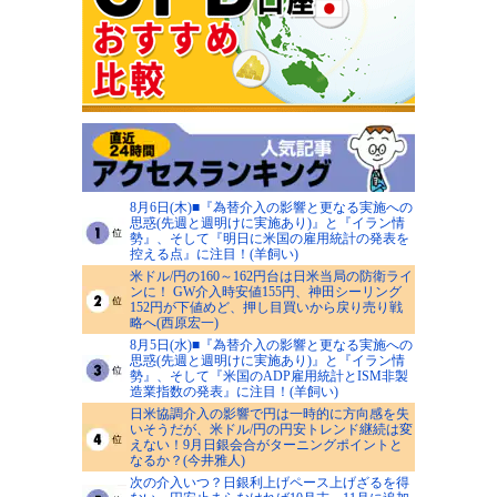
8月6日(木)■『為替介入の影響と更なる実施への
思惑(先週と週明けに実施あり)』と『イラン情
勢』、そして『明日に米国の雇用統計の発表を
控える点』に注目！(羊飼い)
米ドル/円の160～162円台は日米当局の防衛ライ
ンに！ GW介入時安値155円、神田シーリング
152円が下値めど、押し目買いから戻り売り戦
略へ(西原宏一)
8月5日(水)■『為替介入の影響と更なる実施への
思惑(先週と週明けに実施あり)』と『イラン情
勢』、そして『米国のADP雇用統計とISM非製
造業指数の発表』に注目！(羊飼い)
日米協調介入の影響で円は一時的に方向感を失
いそうだが、米ドル/円の円安トレンド継続は変
えない！9月日銀会合がターニングポイントと
なるか？(今井雅人)
次の介入いつ？日銀利上げペース上げざるを得