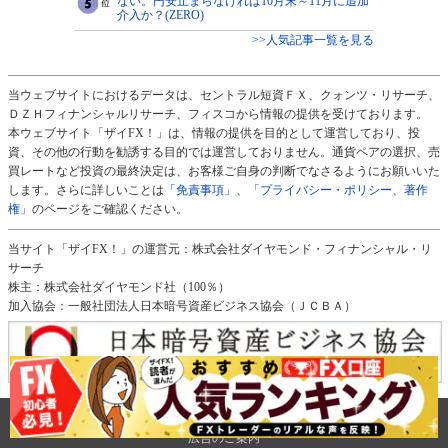
ない。円安止まらなければ10月末～11月に追加
介入か？(ZERO)
>>人気記事一覧を見る
当ウェブサイトにおけるデータは、セントラル短資ＦＸ、クォンツ・リサーチ、
ＤＺＨフィナンシャルリサーチ、フィスコから情報の提供を受けております。
本ウェブサイト「ザイFX！」は、情報の提供を目的として運営しており、投
資、その他の行動を勧誘する目的では運営しておりません。通貨ペアの選択、売
買レートなど投資の最終決定は、お客様ご自身の判断でなさるようにお願いいた
します。さらに詳しいことは
「免責事項」
、
「プライバシー・ポリシー、著作
権」
のページをご確認ください。
当サイト「ザイFX！」の運営元：株式会社ダイヤモンド・フィナンシャル・リ
サーチ
株主：株式会社ダイヤモンド社（100％）
加入協会：一般社団法人日本暗号資産ビジネス協会（ＪＣＢＡ）
免責事項
会社概要
プライバシー・ポリシー、著作権
サイトマップ
タグ一覧
広告のご案内