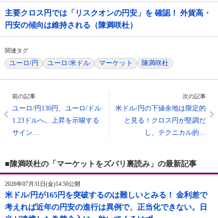
主要クロス円では「リスクオンの円安」を 確認！ 外貨高・
円安の傾向は維持される（陳満咲杜）
関連タグ
ユーロ/円
ユーロ/米ドル
マーケット
陳満咲杜
前の記事
次の記事
ユーロ/円130円、ユーロ/ドル
米ドル/円の下値余地は限定的
1.23ドルへ。上昇を示唆する
と見る！クロス円が堅調だ
サイン…
し、テクニカル的…
■陳満咲杜の「マーケットをズバリ裏読み」の最新記事
2026年07月31日(金)14:50公開
米ドル/円が165円を突破するのは難しいとみる！ 金利差で
考えれば近年の円安の進行は異例で、正当化できない。日