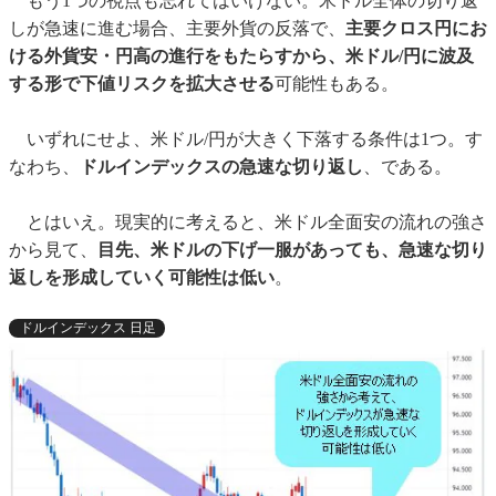
もう1つの視点も忘れてはいけない。米ドル全体の切り返
しが急速に進む場合、主要外貨の反落で、
主要クロス円にお
ける外貨安・円高の進行をもたらすから、米ドル/円に波及
する形で下値リスクを拡大させる
可能性もある。
いずれにせよ、米ドル/円が大きく下落する条件は1つ。す
なわち、
ドルインデックスの急速な切り返し
、である。
とはいえ。現実的に考えると、米ドル全面安の流れの強さ
から見て、
目先、米ドルの下げ一服があっても、急速な切り
返しを形成していく可能性は低い
。
ドルインデックス 日足