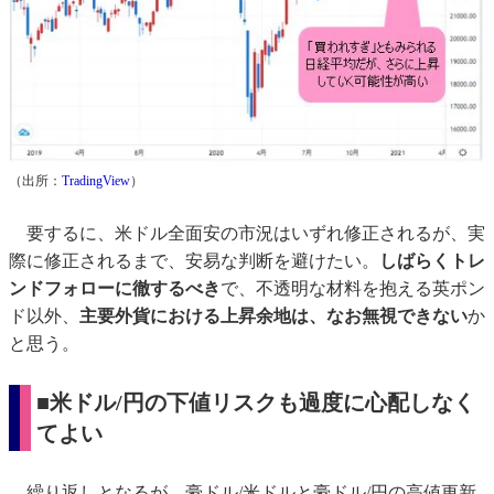
（出所：
TradingView
）
要するに、米ドル全面安の市況はいずれ修正されるが、実
際に修正されるまで、安易な判断を避けたい。
しばらくトレ
ンドフォローに徹するべき
で、不透明な材料を抱える英ポン
ド以外、
主要外貨における上昇余地は、なお無視できない
か
と思う。
■米ドル/円の下値リスクも過度に心配しなく
てよい
繰り返しとなるが、豪ドル/米ドルと豪ドル/円の高値更新