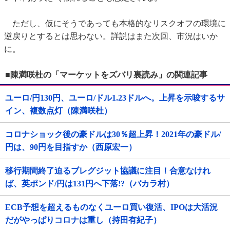
ただし、仮にそうであっても本格的なリスクオフの環境に
逆戻りとするとは思わない。詳説はまた次回、市況はいか
に。
■陳満咲杜の「マーケットをズバリ裏読み」の関連記事
ユーロ/円130円、ユーロ/ドル1.23ドルへ。上昇を示唆するサ
イン、複数点灯（陳満咲杜）
コロナショック後の豪ドルは30％超上昇！2021年の豪ドル/
円は、90円を目指すか（西原宏一）
移行期間終了迫るブレグジット協議に注目！合意なけれ
ば、英ポンド/円は131円へ下落!?（バカラ村）
ECB予想を超えるものなくユーロ買い復活、IPOは大活況
だがやっぱりコロナは重し（持田有紀子）