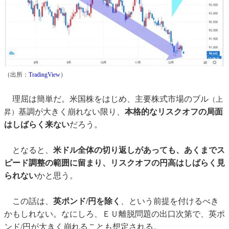
（出所：
TradingView
）
理屈は簡単だ。米国株をはじめ、主要株式市場のブル
（上
基調が大きく崩れない限り、
本格的なリスクオフの局面
昇）
はしばらく来ない
だろう。
となると、
米ドル全体の切り返しがあっても、あくまでス
ピード調整の範囲に留まり、リスクオフの円高はしばらく見
られない
かと思う。
この話は、
英ポンド/円を除く
、という前提を付けるべき
かもしれない。なにしろ、ＥＵ離脱問題の出口次第で、英ポ
ンド/円が大きく崩れることも想定される。