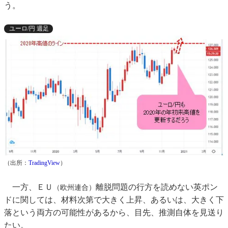
う。
ユーロ/円 週足
（出所：
TradingView
）
一方、ＥＵ
離脱問題の行方を読めない英ポン
（欧州連合）
ドに関しては、材料次第で大きく上昇、あるいは、大きく下
落という両方の可能性があるから、目先、推測自体を見送り
たい。