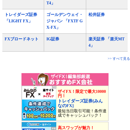
T4」
トレイダーズ証券
ゴールデンウェイ・
松井証券
「LIGHT FX」
ジャパン 「FXTF G
X-FX」
FXブロードネット
IG証券
楽天証券 「楽天MT
4」
>> すべて見る
ザイFX！限定で最大10000
円！
トレイダーズ証券[みん
なのFX]
最短当日取引可能！条件達
成でキャッシュバック！
高スワップが魅力！