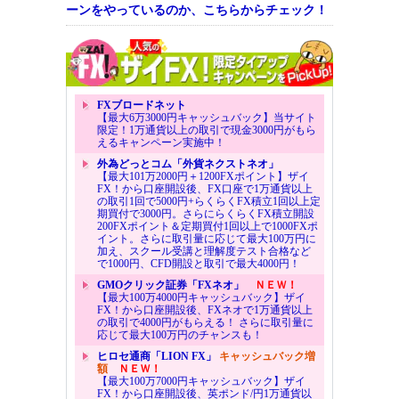
ーンをやっているのか、こちらからチェック！
FXブロードネット
【最大6万3000円キャッシュバック】当サイト
限定！1万通貨以上の取引で現金3000円がもら
えるキャンペーン実施中！
外為どっとコム「外貨ネクストネオ」
【最大101万2000円＋1200FXポイント】ザイ
FX！から口座開設後、FX口座で1万通貨以上
の取引1回で5000円+らくらくFX積立1回以上定
期買付で3000円。さらにらくらくFX積立開設
200FXポイント＆定期買付1回以上で1000FXポ
イント。さらに取引量に応じて最大100万円に
加え、スクール受講と理解度テスト合格など
で1000円、CFD開設と取引で最大4000円！
GMOクリック証券「FXネオ」
ＮＥＷ！
【最大100万4000円キャッシュバック】ザイ
FX！から口座開設後、FXネオで1万通貨以上
の取引で4000円がもらえる！ さらに取引量に
応じて最大100万円のチャンスも！
ヒロセ通商「LION FX」
キャッシュバック増
額
ＮＥＷ！
【最大100万7000円キャッシュバック】ザイ
FX！から口座開設後、英ポンド/円1万通貨以