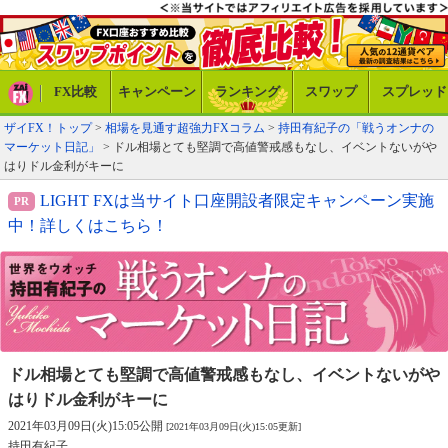
FX比較
キャンペーン
ランキング
スワップ
スプレッド
ザイFX！トップ
>
相場を見通す超強力FXコラム
>
持田有紀子の「戦うオンナの
マーケット日記」
> ドル相場とても堅調で高値警戒感もなし、イベントないがや
はりドル金利がキーに
LIGHT FXは当サイト口座開設者限定キャンペーン実施
中！詳しくはこちら！
ドル相場とても堅調で高値警戒感もなし、
イベントないがや
はりドル金利がキーに
2021年03月09日(火)15:05公開
[2021年03月09日(火)15:05更新]
持田有紀子