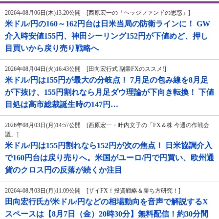
2026年08月06日(木)13:20公開 [西原宏一の「ヘッジファンドの思惑」]
米ドル/円の160～162円台は日米当局の防衛ラインに！ GW
介入時安値155円、神田シーリング152円が下値めど、押し
目買いから戻り売り戦略へ
2026年08月04日(火)16:43公開 [田向宏行式 副業FXのススメ!]
米ドル/円は155円が最大の分岐点！ 7月足の包み線を8月足
が下抜け、155円割れなら月足ダウ理論が下向き転換！ 下値
目処は高市総裁誕生時の147円…
2026年08月03日(月)14:57公開 [西原宏一・叶内文子の「FX＆株 今週の作戦会
議」]
米ドル/円は155円割れなら152円が次の焦点！ 日米協調介入
で160円台は戻り売りへ。米国がユーロ/円で円買い、欧州通
貨のクロス円の反落が続くか注目
2026年08月03日(月)11:09公開 [ザイFX！投資戦略＆勝ち方研究！]
田向宏行氏が米ドル/円などの相場動向を音声で解説するX
スペースは【8月7日（金）20時30分】無料配信！約30分間