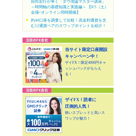
田向宏行が導く「ダウ理論マスター講座」
～時間軸の基礎知識と実践編～ 【9/5（土）
会場+オンライン同時開催】
約40口座を調査して比較！高金利通貨を含
む12通貨ペアのスワップポイントを紹介！
当サイト限定口座開設
キャンペーン中！
ザイFX！限定4000円キャ
ッシュバックがもらえ
る！
ザイFX！読者に
圧倒的人気！
狭いスプレッドと高いス
ワップが魅力！