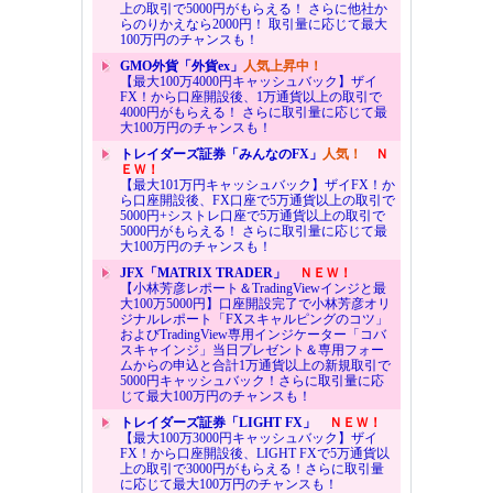
上の取引で5000円がもらえる！ さらに他社か
らのりかえなら2000円！ 取引量に応じて最大
100万円のチャンスも！
GMO外貨「外貨ex」
人気上昇中！
【最大100万4000円キャッシュバック】ザイ
FX！から口座開設後、1万通貨以上の取引で
4000円がもらえる！ さらに取引量に応じて最
大100万円のチャンスも！
トレイダーズ証券「みんなのFX」
人気！
Ｎ
ＥＷ！
【最大101万円キャッシュバック】ザイFX！か
ら口座開設後、FX口座で5万通貨以上の取引で
5000円+シストレ口座で5万通貨以上の取引で
5000円がもらえる！ さらに取引量に応じて最
大100万円のチャンスも！
JFX「MATRIX TRADER」
ＮＥＷ！
【小林芳彦レポート＆TradingViewインジと最
大100万5000円】口座開設完了で小林芳彦オリ
ジナルレポート「FXスキャルピングのコツ」
およびTradingView専用インジケーター「コバ
スキャインジ」当日プレゼント＆専用フォー
ムからの申込と合計1万通貨以上の新規取引で
5000円キャッシュバック！さらに取引量に応
じて最大100万円のチャンスも！
トレイダーズ証券「LIGHT FX」
ＮＥＷ！
【最大100万3000円キャッシュバック】ザイ
FX！から口座開設後、LIGHT FXで5万通貨以
上の取引で3000円がもらえる！さらに取引量
に応じて最大100万円のチャンスも！