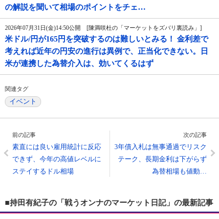
の解説を聞いて相場のポイントをチェ…
2026年07月31日(金)14:50公開 [陳満咲杜の「マーケットをズバリ裏読み」]
米ドル/円が165円を突破するのは難しいとみる！ 金利差で
考えれば近年の円安の進行は異例で、正当化できない。日
米が連携した為替介入は、効いてくるはず
関連タグ
イベント
前の記事
次の記事
素直には良い雇用統計に反応
3年債入札は無事通過でリスク
できず、今年の高値レベルに
テーク、長期金利は下がらず
ステイするドル相場
為替相場も値動…
■持田有紀子の「戦うオンナのマーケット日記」の最新記事