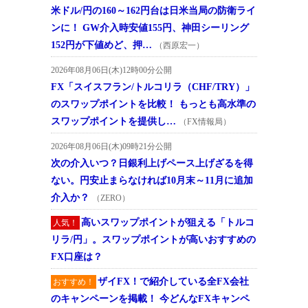
米ドル/円の160～162円台は日米当局の防衛ライ
ンに！ GW介入時安値155円、神田シーリング
152円が下値めど、押…
（西原宏一）
2026年08月06日(木)12時00分公開
FX「スイスフラン/トルコリラ（CHF/TRY）」
のスワップポイントを比較！ もっとも高水準の
スワップポイントを提供し…
（FX情報局）
2026年08月06日(木)09時21分公開
次の介入いつ？日銀利上げペース上げざるを得
ない。円安止まらなければ10月末～11月に追加
介入か？
（ZERO）
高いスワップポイントが狙える「トルコ
人気！
リラ/円」。スワップポイントが高いおすすめの
FX口座は？
ザイFX！で紹介している全FX会社
おすすめ！
のキャンペーンを掲載！ 今どんなFXキャンペ