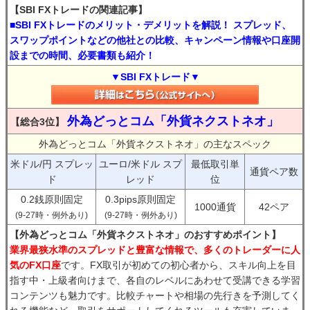
【SBI FXトレードの関連記事】
■SBI FXトレードのメリット・デメリットを解説！ スプレッド、
スワップポイントなどの他社との比較、キャンペーン情報や口座開
設までの時間、必要書類も紹介！
▼SBI FXトレード▼
外為どっとコム「外貨ネクストネオ」
【総合3位】
外為どっとコム「外貨ネクストネオ」の主なスペック
米ドル/円 スプレッ
ユーロ/米ドル スプ
最低取引単
通貨ペア数
ド
レッド
位
0.2銭原則固定
0.3pips原則固定
1000通貨
42ペア
(9-27時・例外あり)
(9-27時・例外あり)
【外為どっとコム「外貨ネクストネオ」のおすすめポイント】
業界最狭水準のスプレッドと豊富な情報で、多くのトレーダーに人
気のFX口座
です。FX取引が初めての初心者から、スキル向上を目
指す中・上級者向けまで、各自のレベルにあわせて受講できる学習
コンテンツも魅力です。比較チャートや相場の先行きを予測してく