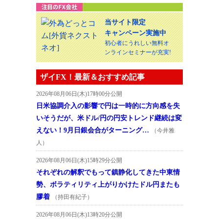
当サイト限定
キャンペーン実施中
初心者にうれしい無料オ
ンラインセミナーが充実!
ザイFX！最新＆おすすめ記事
2026年08月06日(木)17時00分公開
日米協調介入の影響で円は一時的に方向感を失
いそうだが、米ドル/円の円安トレンド継続は変
えない！9月日銀会合がターニング…
（今井雅
人）
2026年08月06日(木)15時29分公開
それぞれの解釈でもって鎮静化してきた中東情
勢、ボラティリティ上がりかけたドル円またも
膠着
（持田有紀子）
2026年08月06日(木)13時20分公開