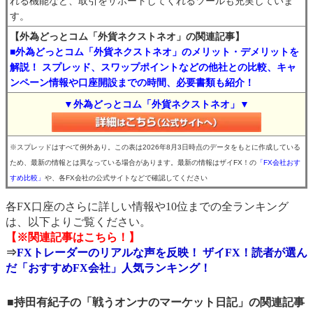
れる機能など、取引をサポートしてくれるツールも充実していま
す。
【外為どっとコム「外貨ネクストネオ」の関連記事】
■外為どっとコム「外貨ネクストネオ」のメリット・デメリットを
解説！ スプレッド、スワップポイントなどの他社との比較、キャ
ンペーン情報や口座開設までの時間、必要書類も紹介！
▼外為どっとコム「外貨ネクストネオ」▼
※スプレッドはすべて例外あり。この表は2026年8月3日時点のデータをもとに作成している
ため、最新の情報とは異なっている場合があります。最新の情報はザイFX！の
「FX会社おす
すめ比較」
や、各FX会社の公式サイトなどで確認してください
各FX口座のさらに詳しい情報や10位までの全ランキング
は、以下よりご覧ください。
【※関連記事はこちら！】
⇒
FXトレーダーのリアルな声を反映！ ザイFX！読者が選ん
だ「おすすめFX会社」人気ランキング！
■持田有紀子の「戦うオンナのマーケット日記」の関連記事