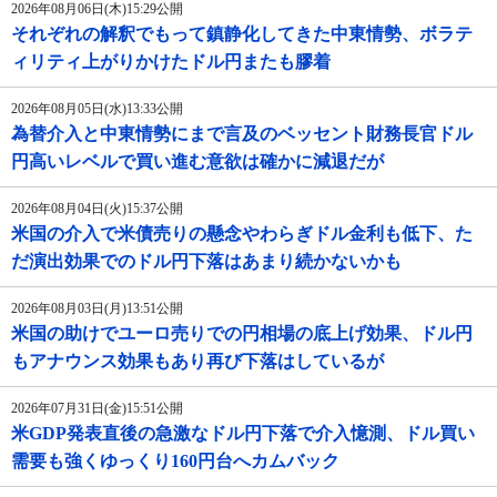
2026年08月06日(木)15:29公開
それぞれの解釈でもって鎮静化してきた中東情勢、ボラテ
ィリティ上がりかけたドル円またも膠着
2026年08月05日(水)13:33公開
為替介入と中東情勢にまで言及のベッセント財務長官ドル
円高いレベルで買い進む意欲は確かに減退だが
2026年08月04日(火)15:37公開
米国の介入で米債売りの懸念やわらぎドル金利も低下、た
だ演出効果でのドル円下落はあまり続かないかも
2026年08月03日(月)13:51公開
米国の助けでユーロ売りでの円相場の底上げ効果、ドル円
もアナウンス効果もあり再び下落はしているが
2026年07月31日(金)15:51公開
米GDP発表直後の急激なドル円下落で介入憶測、ドル買い
需要も強くゆっくり160円台へカムバック