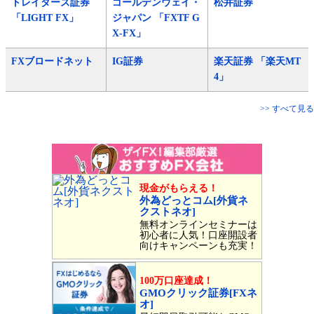
トレイダーズ証券
ゴールデンウェイ・
松井証券
「LIGHT FX」
ジャパン 「FXTF G
X-FX」
FXブロードネット
IG証券
楽天証券 「楽天MT
4」
>> すべて見る
現金がもらえる！
外為どっとコム[外貨ネ
クストネオ]
無料オンラインセミナーは
初心者に人気！口座開設者
向けキャンペーンも充実！
100万口座達成！
GMOクリック証券[FXネ
オ]