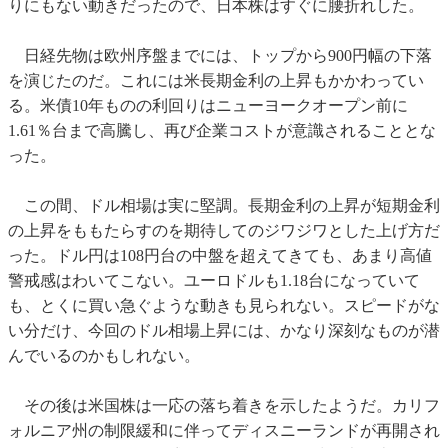
りにもない動きだったので、日本株はすぐに腰折れした。
日経先物は欧州序盤までには、トップから900円幅の下落
を演じたのだ。これには米長期金利の上昇もかかわってい
る。米債10年ものの利回りはニューヨークオープン前に
1.61％台まで高騰し、再び企業コストが意識されることとな
った。
この間、ドル相場は実に堅調。長期金利の上昇が短期金利
の上昇をももたらすのを期待してのジワジワとした上げ方だ
った。ドル円は108円台の中盤を超えてきても、あまり高値
警戒感はわいてこない。ユーロドルも1.18台になっていて
も、とくに買い急ぐような動きも見られない。スピードがな
い分だけ、今回のドル相場上昇には、かなり深刻なものが潜
んでいるのかもしれない。
その後は米国株は一応の落ち着きを示したようだ。カリフ
ォルニア州の制限緩和に伴ってディスニーランドが再開され