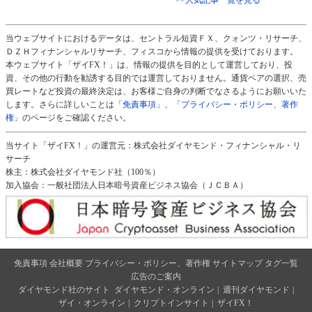
当ウェブサイトにおけるデータは、セントラル短資ＦＸ、クォンツ・リサーチ、
ＤＺＨフィナンシャルリサーチ、フィスコから情報の提供を受けております。
本ウェブサイト「ザイFX！」は、情報の提供を目的として運営しており、投
資、その他の行動を勧誘する目的では運営しておりません。通貨ペアの選択、売
買レートなど投資の最終決定は、お客様ご自身の判断でなさるようにお願いいた
します。さらに詳しいことは
「免責事項」
、
「プライバシー・ポリシー、著作
権」
のページをご確認ください。
当サイト「ザイFX！」の運営元：株式会社ダイヤモンド・フィナンシャル・リ
サーチ
株主：株式会社ダイヤモンド社（100％）
加入協会：一般社団法人日本暗号資産ビジネス協会（ＪＣＢＡ）
免責事項
会社概要
プライバシー・ポリシー、著作権
サイトマップ
タグ一覧
広告のご案内
ダイヤモンド社のサイト
ダイヤモンド・オンライン
|
週刊ダイヤモンド
|
ザイ・オンライン
|
クリプトインサイト
|
ザイFX！