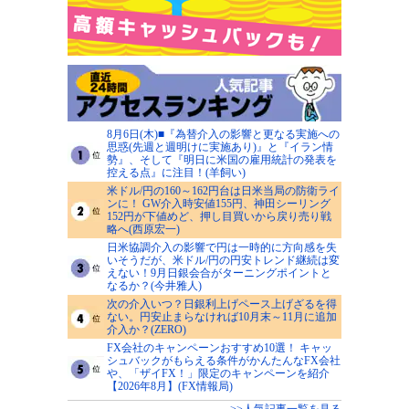
8月6日(木)■『為替介入の影響と更なる実施への
思惑(先週と週明けに実施あり)』と『イラン情
勢』、そして『明日に米国の雇用統計の発表を
控える点』に注目！(羊飼い)
米ドル/円の160～162円台は日米当局の防衛ライ
ンに！ GW介入時安値155円、神田シーリング
152円が下値めど、押し目買いから戻り売り戦
略へ(西原宏一)
日米協調介入の影響で円は一時的に方向感を失
いそうだが、米ドル/円の円安トレンド継続は変
えない！9月日銀会合がターニングポイントと
なるか？(今井雅人)
次の介入いつ？日銀利上げペース上げざるを得
ない。円安止まらなければ10月末～11月に追加
介入か？(ZERO)
FX会社のキャンペーンおすすめ10選！ キャッ
シュバックがもらえる条件がかんたんなFX会社
や、「ザイFX！」限定のキャンペーンを紹介
【2026年8月】(FX情報局)
>>人気記事一覧を見る