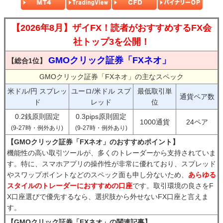
【2026年8月】ザイFX！読者がおすすめするFX会
社トップ3を公開！
GMOクリック証券「FXネオ」
【総合1位】
GMOクリック証券「FXネオ」の主なスペック
米ドル/円 スプレッ
ユーロ/米ドル スプ
最低取引単
通貨ペア数
ド
レッド
位
0.2銭原則固定
0.3pips原則固定
1000通貨
24ペア
(9-27時・例外あり)
(9-27時・例外あり)
【GMOクリック証券「FXネオ」のおすすめポイント】
機能性の高い取引ツールが、多くのトレーダーから支持されていま
す。特に、スマホアプリの操作性が非常に優れており、スプレッド
やスワップポイントなどのスペック面も申し分ないため、
あらゆる
スタイルのトレーダーにおすすめの口座
です。取引環境の良さをF
X口座選びで優先するなら、選択肢から外せないFX口座と言えま
す。
【GMOクリック証券「FXネオ」の関連記事】