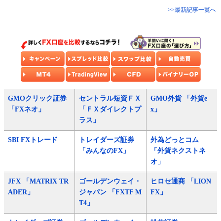
>>最新記事一覧へ
GMOクリック証券
セントラル短資ＦＸ
GMO外貨 「外貨e
「FXネオ」
「ＦＸダイレクトプ
x」
ラス」
SBI FXトレード
トレイダーズ証券
外為どっとコム
「みんなのFX」
「外貨ネクストネ
オ」
JFX 「MATRIX TR
ゴールデンウェイ・
ヒロセ通商 「LION
ADER」
ジャパン 「FXTF M
FX」
T4」