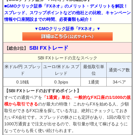
■GMOクリック証券「FXネオ」のメリット・デメリットを解説！
スプレッド、スワップポイントなどの他社との比較、キャンペーン
情報や口座開設までの時間、必要書類も紹介！
▼GMOクリック証券「FXネオ」▼
SBI FXトレード
【総合2位】
SBI FXトレードの主なスペック
米ドル/円 スプレッ
ユーロ/米ドル スプ
最低取引単
通貨ペア数
ド
レッド
位
0.18銭
0.3pips
1通貨
34ペア
【SBI FXトレードのおすすめポイント】
すべての通貨ペアを
「1通貨」単位、一般的なFX口座の1/1000の規
模から取引できる
のが最大の特徴！ これからFXを始める人、少額
取引ができるFX口座を探している方は、絶対にチェックしておき
たいFX会社です。スプレッドの狭さにも定評があり、1回の取引で
1000万通貨まで注文が出せるので、取引量が増えて稼げるように
なってからも長く使い続けられます。