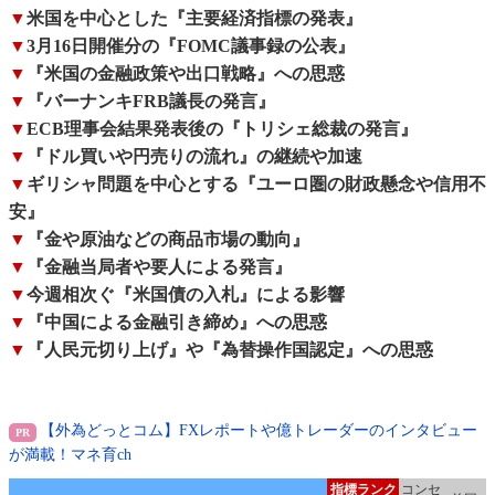
▼
米国を中心とした『主要経済指標の発表』
▼
3月16日開催分の『FOMC議事録の公表』
▼
『米国の金融政策や出口戦略』への思惑
▼
『バーナンキFRB議長の発言』
▼
ECB理事会結果発表後の『トリシェ総裁の発言』
▼
『ドル買いや円売りの流れ』の継続や加速
▼
ギリシャ問題を中心とする『ユーロ圏の財政懸念や信用不
安』
▼
『金や原油などの商品市場の動向』
▼
『金融当局者や要人による発言』
▼
今週相次ぐ『米国債の入札』による影響
▼
『中国による金融引き締め』への思惑
▼
『人民元切り上げ』や『為替操作国認定』への思惑
【外為どっとコム】FXレポートや億トレーダーのインタビュー
が満載！マネ育ch
指標ランク
コンセ