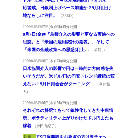
ドル円158円半ば！今晩米雇用統計→介入も一
応警戒。日銀利上げペース加速か？9月利上げ
地ならしに注目。
（ZERO）
2026年08月07日(金)06時45分公開
8月7日(金)■『為替介入の影響と更なる実施への
思惑』と『米国の雇用統計の発表』、そして
『米国の金融政策への思惑(利上…
（羊飼い）
2026年08月06日(木)17時00分公開
日米協調介入の影響で円は一時的に方向感を失
いそうだが、米ドル/円の円安トレンド継続は変
えない！9月日銀会合がターニング…
（今井雅
人）
2026年08月06日(木)15時29分公開
それぞれの解釈でもって鎮静化してきた中東情
勢、ボラティリティ上がりかけたドル円またも
膠着
（持田有紀子）
FX口座開設をお急ぎの方は要チェッ
注目！