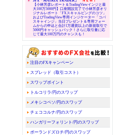
JFX「MATRIX TRADER」
ＮＥＷ！
【小林芳彦レポート＆TradingViewインジと最
大100万5000円】口座開設完了で小林芳彦オリ
ジナルレポート「FXスキャルピングのコツ」
およびTradingView専用インジケーター「コバ
スキャインジ」当日プレゼント＆専用フォー
ムからの申込と合計1万通貨以上の新規取引で
5000円キャッシュバック！さらに取引量に応
じて最大100万円のチャンスも！
注目のFXキャンペーン
スプレッド（取引コスト）
スワップポイント
トルコリラ/円のスワップ
メキシコペソ/円のスワップ
チェココルナ/円のスワップ
ハンガリーフォリント/円のスワップ
ポーランドズロチ/円のスワップ