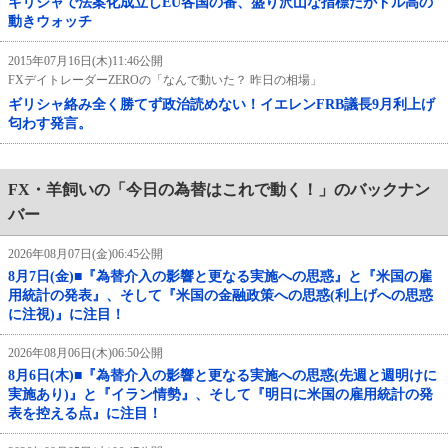
ギリシャで法案化成立しEU各国の番、盛り沢山な指標だがドル高の
動きウォッチ
2015年07月16日(木)11:46公開
FXデイトレーダーZEROの「なんで動いた？ 昨日の相場」
ギリシャ絡み全く勝てず政治読めない！イエレンFRB議長9月利上げ
匂わす発言。
FX・羊飼いの「今日の為替はこれで動く！」のバックナン
バー
2026年08月07日(金)06:45公開
8月7日(金)■『為替介入の影響と更なる実施への思惑』と『米国の雇
用統計の発表』、そして『米国の金融政策への思惑(利上げへの思惑
に注視)』に注目！
2026年08月06日(木)06:50公開
8月6日(木)■『為替介入の影響と更なる実施への思惑(先週と週明けに
実施あり)』と『イラン情勢』、そして『明日に米国の雇用統計の発
表を控える点』に注目！