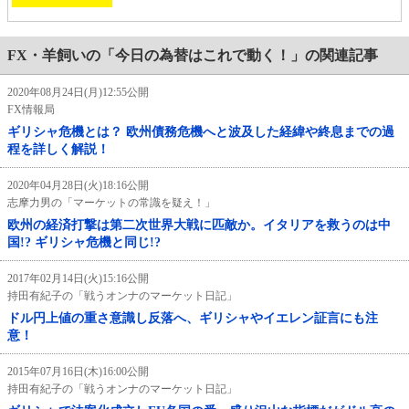
FX・羊飼いの「今日の為替はこれで動く！」の関連記事
2020年08月24日(月)12:55公開
FX情報局
ギリシャ危機とは？ 欧州債務危機へと波及した経緯や終息までの過
程を詳しく解説！
2020年04月28日(火)18:16公開
志摩力男の「マーケットの常識を疑え！」
欧州の経済打撃は第二次世界大戦に匹敵か。イタリアを救うのは中
国!? ギリシャ危機と同じ!?
2017年02月14日(火)15:16公開
持田有紀子の「戦うオンナのマーケット日記」
ドル円上値の重さ意識し反落へ、ギリシャやイエレン証言にも注
意！
2015年07月16日(木)16:00公開
持田有紀子の「戦うオンナのマーケット日記」