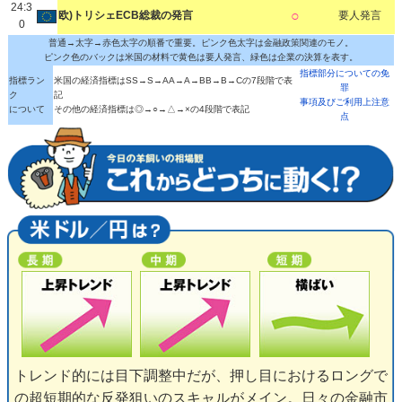
24:3
○
欧)トリシェECB総裁の発言
要人発言
0
普通→太字→赤色太字の順番で重要。ピンク色太字は金融政策関連のモノ。
ピンク色のバックは米国の材料で黄色は要人発言、緑色は企業の決算を表す。
指標部分についての免
指標ラン
米国の経済指標はSS→S→AA→A→BB→B→Cの7段階で表
罪
ク
記
事項及びご利用上注意
について
その他の経済指標は◎→○→△→×の4段階で表記
点
トレンド的には目下調整中だが、押し目におけるロングで
の超短期的な反発狙いのスキャルがメイン。日々の金融市