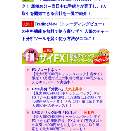
ク！ 最短30分～当日中に手続きが完了し、FX
取引を開始できる会社を一覧で紹介！
TradingView（トレーディングビュー）
人気！
の有料機能を無料で使う裏ワザ？ 人気のチャー
ト分析ツールを賢く使う方法がココに！
FXブロードネット
【最大6万3000円キャッシュバック】当サイト
限定！1万通貨以上の取引で現金3000円がもら
えるキャンペーン実施中！
GMO外貨「外貨ex」
人気上昇中！
【最大100万4000円キャッシュバック】ザイ
FX！から口座開設後、1万通貨以上の取引で
4000円がもらえる！ さらに取引量に応じて最
大100万円のチャンスも！
GMOクリック証券「FXネオ」
ＮＥＷ！
【最大100万4000円キャッシュバック】ザイ
FX！から口座開設後、FXネオで1万通貨以上
の取引で4000円がもらえる！ さらに取引量に
応じて最大100万円のチャンスも！