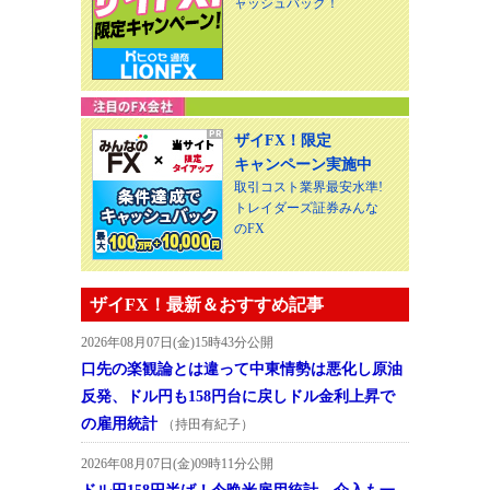
ャッシュバック！
ザイFX！限定
キャンペーン実施中
取引コスト業界最安水準!
トレイダーズ証券みんな
のFX
ザイFX！最新＆おすすめ記事
2026年08月07日(金)15時43分公開
口先の楽観論とは違って中東情勢は悪化し原油
反発、ドル円も158円台に戻しドル金利上昇で
の雇用統計
（持田有紀子）
2026年08月07日(金)09時11分公開