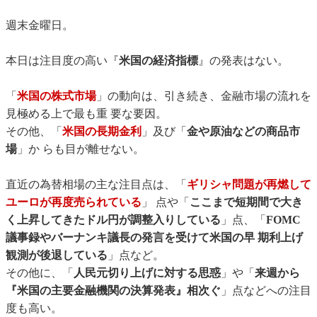
週末金曜日。
本日は注目度の高い『
米国の経済指標
』の発表はない。
「
米国の株式市場
」の動向は、引き続き、金融市場の流れを
見極める上で最も重 要な要因。
その他、「
米国の長期金利
」及び「
金や原油などの商品市
場
」か らも目が離せない。
直近の為替相場の主な注目点は、「
ギリシャ問題が再燃して
ユーロが再度売られている
」 点や「
ここまで短期間で大き
く上昇してきたドル円が調整入りしている
」点、「
FOMC
議事録やバーナンキ議長の発言を受けて米国の早 期利上げ
観測が後退している
」点など。
その他に、「
人民元切り上げに対する思惑
」や「
来週から
『米国の主要金融機関の決算発表』相次ぐ
」点などへの注目
度も高い。