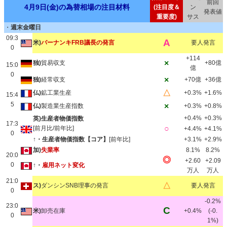
前回
4月9日(金)の為替相場の注目材料
(注目度＆
ン
発表値
重要度)
サス
・
週末金曜日
09:3
A
米)
バーナンキFRB議長の発言
要人発言
0
+114
×
独)
貿易収支
+80億
15:0
億
0
×
独)
経常収支
+70億
+36億
△
仏)
鉱工業生産
+0.3%
+1.6%
15:4
5
×
仏)
製造業生産指数
+0.3%
+0.8%
+0.4%
+0.3%
英)生産者物価指数
17:3
○
[前月比/前年比]
+4.4%
+4.1%
0
↑・生産者物価指数【コア】
[前年比]
+3.1%
+2.9%
加)
失業率
8.1%
8.2%
20:0
◎
+2.60
+2.09
0
↑・
雇用ネット変化
万人
万人
21:0
△
ス)
ダンシンSNB理事の発言
要人発言
0
-0.2%
23:0
C
米)
卸売在庫
+0.4%
(-0.
0
1%)