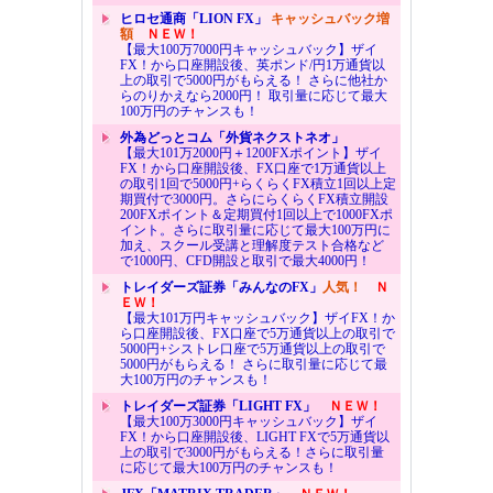
ヒロセ通商「LION FX」
キャッシュバック増
額
ＮＥＷ！
【最大100万7000円キャッシュバック】ザイ
FX！から口座開設後、英ポンド/円1万通貨以
上の取引で5000円がもらえる！ さらに他社か
らのりかえなら2000円！ 取引量に応じて最大
100万円のチャンスも！
外為どっとコム「外貨ネクストネオ」
【最大101万2000円＋1200FXポイント】ザイ
FX！から口座開設後、FX口座で1万通貨以上
の取引1回で5000円+らくらくFX積立1回以上定
期買付で3000円。さらにらくらくFX積立開設
200FXポイント＆定期買付1回以上で1000FXポ
イント。さらに取引量に応じて最大100万円に
加え、スクール受講と理解度テスト合格など
で1000円、CFD開設と取引で最大4000円！
トレイダーズ証券「みんなのFX」
人気！
Ｎ
ＥＷ！
【最大101万円キャッシュバック】ザイFX！か
ら口座開設後、FX口座で5万通貨以上の取引で
5000円+シストレ口座で5万通貨以上の取引で
5000円がもらえる！ さらに取引量に応じて最
大100万円のチャンスも！
トレイダーズ証券「LIGHT FX」
ＮＥＷ！
【最大100万3000円キャッシュバック】ザイ
FX！から口座開設後、LIGHT FXで5万通貨以
上の取引で3000円がもらえる！さらに取引量
に応じて最大100万円のチャンスも！