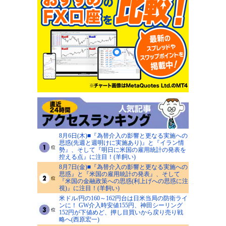
8月6日(木)■『為替介入の影響と更なる実施への
思惑(先週と週明けに実施あり)』と『イラン情
勢』、そして『明日に米国の雇用統計の発表を
控える点』に注目！(羊飼い)
8月7日(金)■『為替介入の影響と更なる実施への
思惑』と『米国の雇用統計の発表』、そして
『米国の金融政策への思惑(利上げへの思惑に注
視)』に注目！(羊飼い)
米ドル/円の160～162円台は日米当局の防衛ライ
ンに！ GW介入時安値155円、神田シーリング
152円が下値めど、押し目買いから戻り売り戦
略へ(西原宏一)