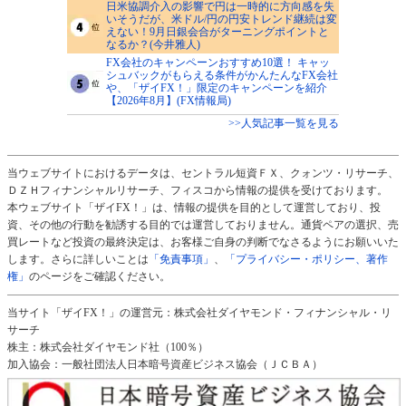
日米協調介入の影響で円は一時的に方向感を失
いそうだが、米ドル/円の円安トレンド継続は変
えない！9月日銀会合がターニングポイントと
なるか？(今井雅人)
FX会社のキャンペーンおすすめ10選！ キャッ
シュバックがもらえる条件がかんたんなFX会社
や、「ザイFX！」限定のキャンペーンを紹介
【2026年8月】(FX情報局)
>>人気記事一覧を見る
当ウェブサイトにおけるデータは、セントラル短資ＦＸ、クォンツ・リサーチ、
ＤＺＨフィナンシャルリサーチ、フィスコから情報の提供を受けております。
本ウェブサイト「ザイFX！」は、情報の提供を目的として運営しており、投
資、その他の行動を勧誘する目的では運営しておりません。通貨ペアの選択、売
買レートなど投資の最終決定は、お客様ご自身の判断でなさるようにお願いいた
します。さらに詳しいことは
「免責事項」
、
「プライバシー・ポリシー、著作
権」
のページをご確認ください。
当サイト「ザイFX！」の運営元：株式会社ダイヤモンド・フィナンシャル・リ
サーチ
株主：株式会社ダイヤモンド社（100％）
加入協会：一般社団法人日本暗号資産ビジネス協会（ＪＣＢＡ）