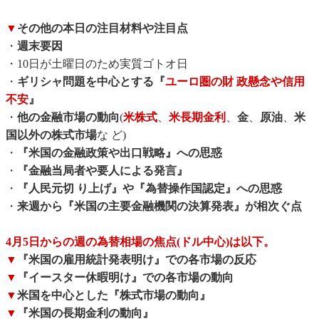
▼
その他の本日の注目材料や注目点
・
週末要因
・10日が土曜日のため実質ゴトオ日
・
ギリシャ問題を中心とする『
ユーロ圏の財 政懸念や信用
不安
』
・
他の金融市場の動向
(
米株式
、
米長期金利
、
金
、
原油
、
米
国以外の株式市場
な ど)
・
『米国の金融政策や出口戦略』への思惑
・
『金融当局者や要人による発言』
・
『人民元切 り上げ』や『為替操作国認定』への思惑
・
来週から『米国の主要金融機関の決算発表』が相次ぐ点
4月5日からの週の為替相場の焦点(ドル中心)は以下。
▼
『米国の雇用統計発表明け』での各市場の反応
▼
『イースター休暇明け』での各市場の動向
▼
米国を中心とした『株式市場の動向』
▼
『米国の長期金利の動向』