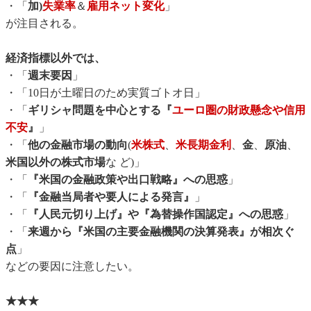
・「
加)
失業率
＆
雇用ネット変化
」
が注目される。
経済指標以外では、
・「
週末要因
」
・「10日が土曜日のため実質ゴトオ日」
・「
ギリシャ問題を中心とする『
ユーロ圏の財政懸念や信用
不安
』
」
・「
他の金融市場の動向
(
米株式
、
米長期金利
、
金
、
原油
、
米国以外の株式市場
な ど)」
・「
『米国の金融政策や出口戦略』への思惑
」
・「
『金融当局者や要人による発言』
」
・「
『人民元切り上げ』や『為替操作国認定』への思惑
」
・「
来週から『米国の主要金融機関の決算発表』が相次ぐ
点
」
などの要因に注意したい。
★★★