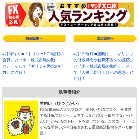
4月8日(木)■『トリシェECB総裁の
4月12日(月)■週明け。『ギリシャ
会見』と『米・株式市場の動
の財政懸念や信用不安での反応』
向』、そして『ギリシャ懸念の行
と『米・株式市場の動向』、そし
方』に注目！
て『人民元切り上げへの思惑』に
注目！
執筆者紹介
羊飼い （ひつじかい）
FX情報満載の人気ブログ「羊飼いのFXブログ」を運営
する凄腕ブロガー。日本ではまだFXが一般的でなかった
2001年からFXのトレードを続けている。このコーナーは
そんな羊飼いが今日発表される重要経済指標をズバリ解
説！