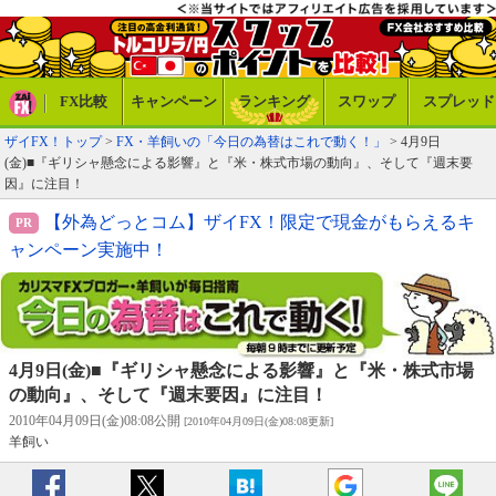
FX比較
キャンペーン
ランキング
スワップ
スプレッド
ザイFX！トップ
>
FX・羊飼いの「今日の為替はこれで動く！」
> 4月9日
(金)■『ギリシャ懸念による影響』と『米・株式市場の動向』、そして『週末要
因』に注目！
【外為どっとコム】ザイFX！限定で現金がもらえるキ
ャンペーン実施中！
4月9日(金)■『ギリシャ懸念による影響』と『米・株式市場
の動向』、そして『週末要因』に注目！
2010年04月09日(金)08:08公開
[2010年04月09日(金)08:08更新]
羊飼い