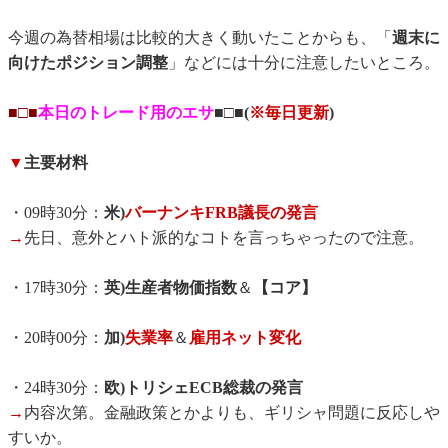
今週の為替相場は比較的大きく動いたことからも、「
週末に
向けたポジション調整
」などには十分に注意したいところ。
■□■
本日のトレード用のエサ
■□■(
※毎日更新
)
▼
主要材料
・09時30分：
米)
バーナンキFRB議長の発言
→
先日、意外とハト派的なコトを言っちゃったので注意。
・17時30分：
英)生産者物価指数
＆
【コア】
・20時00分：
加)
失業率
＆
雇用ネット変化
・24時30分：
欧)トリシェECB総裁の発言
→
内容次第。金融政策とかよりも、ギリシャ問題に反応しや
すいか。