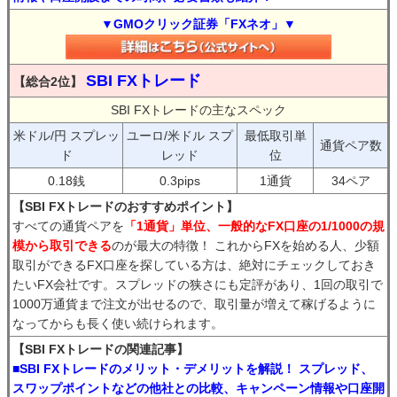
▼GMOクリック証券「FXネオ」▼
SBI FXトレード
【総合2位】
SBI FXトレードの主なスペック
米ドル/円 スプレッ
ユーロ/米ドル スプ
最低取引単
通貨ペア数
ド
レッド
位
0.18銭
0.3pips
1通貨
34ペア
【SBI FXトレードのおすすめポイント】
すべての通貨ペアを
「1通貨」単位、一般的なFX口座の1/1000の規
模から取引できる
のが最大の特徴！ これからFXを始める人、少額
取引ができるFX口座を探している方は、絶対にチェックしておき
たいFX会社です。スプレッドの狭さにも定評があり、1回の取引で
1000万通貨まで注文が出せるので、取引量が増えて稼げるように
なってからも長く使い続けられます。
【SBI FXトレードの関連記事】
■SBI FXトレードのメリット・デメリットを解説！ スプレッド、
スワップポイントなどの他社との比較、キャンペーン情報や口座開