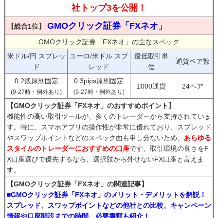
社トップ3を公開！
GMOクリック証券「FXネオ」
【総合1位】
GMOクリック証券「FXネオ」の主なスペック
米ドル/円 スプレッ
ユーロ/米ドル スプ
最低取引単
通貨ペア数
ド
レッド
位
0.2銭原則固定
0.3pips原則固定
1000通貨
24ペア
(9-27時・例外あり)
(9-27時・例外あり)
【GMOクリック証券「FXネオ」のおすすめポイント】
機能性の高い取引ツールが、多くのトレーダーから支持されていま
す。特に、スマホアプリの操作性が非常に優れており、スプレッド
やスワップポイントなどのスペック面も申し分ないため、
あらゆる
スタイルのトレーダーにおすすめの口座
です。取引環境の良さをF
X口座選びで優先するなら、選択肢から外せないFX口座と言えま
す。
【GMOクリック証券「FXネオ」の関連記事】
■GMOクリック証券「FXネオ」のメリット・デメリットを解説！
スプレッド、スワップポイントなどの他社との比較、キャンペーン
情報や口座開設までの時間、必要書類も紹介！