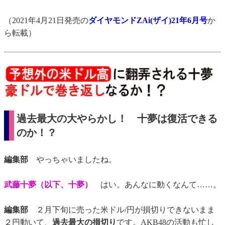
（2021年4月21日発売の
ダイヤモンドZAi(ザイ)21年6月号
か
ら転載）
過去最大の大やらかし！ 十夢は復活できる
のか！？
編集部
やっちゃいましたね。
武藤十夢（以下、十夢）
はい。あんなに動くなんて……。
編集部
２月下旬に売った米ドル/円が損切りできないまま
２円動いて、
過去最大の損切り
です。AKB48の活動も忙し