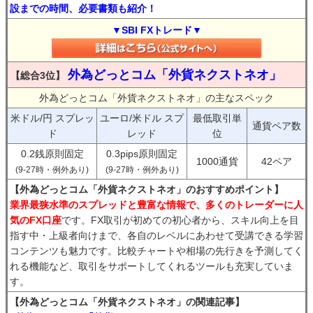
設までの時間、必要書類も紹介！
▼SBI FXトレード▼
外為どっとコム「外貨ネクストネオ」
【総合3位】
外為どっとコム「外貨ネクストネオ」の主なスペック
米ドル/円 スプレッ
ユーロ/米ドル スプ
最低取引単
通貨ペア数
ド
レッド
位
0.2銭原則固定
0.3pips原則固定
1000通貨
42ペア
(9-27時・例外あり)
(9-27時・例外あり)
【外為どっとコム「外貨ネクストネオ」のおすすめポイント】
業界最狭水準のスプレッドと豊富な情報で、多くのトレーダーに人
気のFX口座
です。FX取引が初めての初心者から、スキル向上を目
指す中・上級者向けまで、各自のレベルにあわせて受講できる学習
コンテンツも魅力です。比較チャートや相場の先行きを予測してく
れる機能など、取引をサポートしてくれるツールも充実していま
す。
【外為どっとコム「外貨ネクストネオ」の関連記事】