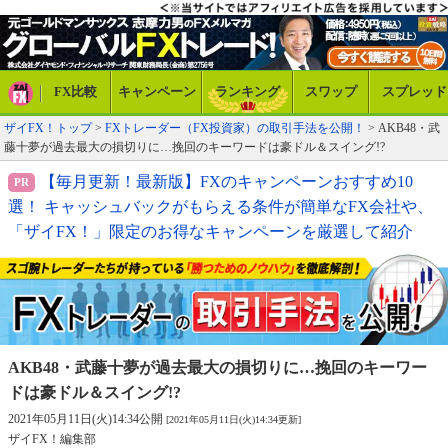
FX比較
キャンペーン
ランキング
スワップ
スプレッド
ザイFX！トップ
>
FXトレーダー（FX投資家）の取引手法を公開！
> AKB48・武
藤十夢が過去最大の損切りに…挽回のキーワードは豪ドル＆スイング!?
【毎月更新！最新版】FXのキャンペーンおすすめ10
選！ キャッシュバックがもらえる条件が簡単なFX会社や、
「ザイFX！」限定のお得なキャンペーンを厳選して紹介
AKB48・武藤十夢が過去最大の損切りに…
挽回のキーワー
ドは豪ドル＆スイング!?
2021年05月11日(火)14:34公開
[2021年05月11日(火)14:34更新]
ザイFX！編集部