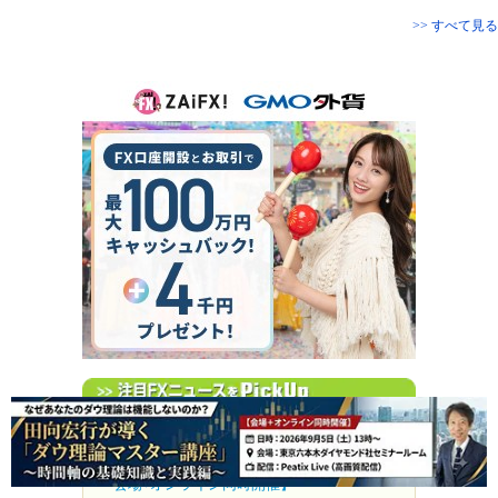
>> すべて見る
なぜあなたのダウ理論は機能しないのか？
田向宏行が導く「ダウ理論マスター講座」
～時間軸の基礎知識と実践編～ 【9/5（土）
会場+オンライン同時開催】