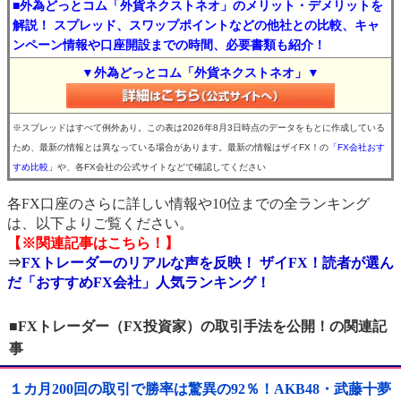
■外為どっとコム「外貨ネクストネオ」のメリット・デメリットを
解説！ スプレッド、スワップポイントなどの他社との比較、キャ
ンペーン情報や口座開設までの時間、必要書類も紹介！
▼外為どっとコム「外貨ネクストネオ」▼
※スプレッドはすべて例外あり。この表は2026年8月3日時点のデータをもとに作成している
ため、最新の情報とは異なっている場合があります。最新の情報はザイFX！の
「FX会社おす
すめ比較」
や、各FX会社の公式サイトなどで確認してください
各FX口座のさらに詳しい情報や10位までの全ランキング
は、以下よりご覧ください。
【※関連記事はこちら！】
⇒
FXトレーダーのリアルな声を反映！ ザイFX！読者が選ん
だ「おすすめFX会社」人気ランキング！
■FXトレーダー（FX投資家）の取引手法を公開！の関連記
事
１カ月200回の取引で勝率は驚異の92％！AKB48・武藤十夢