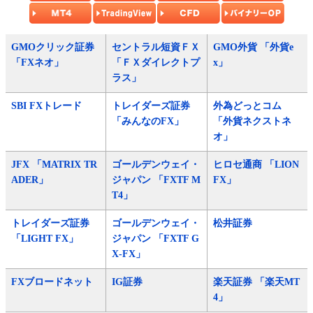
GMOクリック証券
セントラル短資ＦＸ
GMO外貨 「外貨e
「FXネオ」
「ＦＸダイレクトプ
x」
ラス」
SBI FXトレード
トレイダーズ証券
外為どっとコム
「みんなのFX」
「外貨ネクストネ
オ」
JFX 「MATRIX TR
ゴールデンウェイ・
ヒロセ通商 「LION
ADER」
ジャパン 「FXTF M
FX」
T4」
トレイダーズ証券
ゴールデンウェイ・
松井証券
「LIGHT FX」
ジャパン 「FXTF G
X-FX」
FXブロードネット
IG証券
楽天証券 「楽天MT
4」