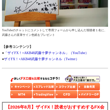
YouTubeのチャットにコメントして専用フォームから申し込んだ視聴者１名に、
武藤さんの直筆サイン色紙をプレゼント
【参考コンテンツ】
●
「ザイFX！×AKB48武藤十夢チャンネル」（YouTube）
●
ザイFX！×AKB48武藤十夢チャンネル（Twitter）
【2026年8月】ザイFX！読者がおすすめするFX会