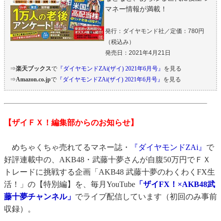
マネー情報が満載！
発行：ダイヤモンド社／定価：780円
（税込み）
発売日：2021年4月21日
⇒
楽天ブックス
で
『ダイヤモンドZAi(ザイ) 2021年6月号』
を見る
⇒
Amazon.co.jp
で
『ダイヤモンドZAi(ザイ) 2021年6月号』
を見る
【ザイＦＸ！編集部からのお知らせ】
めちゃくちゃ売れてるマネー誌・
『ダイヤモンドZAi』
で
好評連載中の、AKB48・武藤十夢さんが自腹50万円でＦＸ
トレードに挑戦する企画「AKB48 武藤十夢のわくわくFX生
活！」の【特別編】を、毎月YouTube
「ザイFX！×AKB48武
藤十夢チャンネル」
でライブ配信しています（初回のみ事前
収録）。