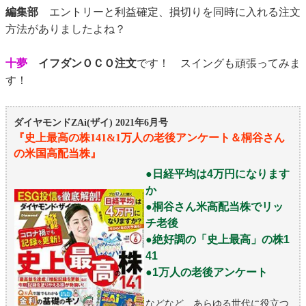
編集部
エントリーと利益確定、損切りを同時に入れる注文
方法がありましたよね？
十夢
イフダンＯＣＯ注文
です！ スイングも頑張ってみま
す！
ダイヤモンドZAi(ザイ) 2021年6月号
『史上最高の株141&1万人の老後アンケート＆桐谷さん
の米国高配当株
』
●日経平均は4万円になります
か
●桐谷さん米高配当株でリッ
チ老後
●絶好調の「史上最高」の株1
41
●1万人の老後アンケート
などなど、あらゆる世代に役立つ