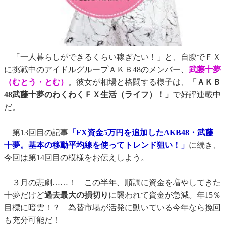
「一人暮らしができるくらい稼ぎたい！」と、自腹でＦＸ
に挑戦中のアイドルグループＡＫＢ48のメンバー、
武藤十夢
（むとう・とむ）
。彼女が相場と格闘する様子は、
「ＡＫＢ
48武藤十夢のわくわくＦＸ生活（ライフ）！」
で好評連載中
だ。
第13回目の記事
「FX資金5万円を追加したAKB48・武藤
十夢。基本の移動平均線を使ってトレンド狙い！」
に続き、
今回は第14回目の模様をお伝えしよう。
３月の悲劇……！ この半年、順調に資金を増やしてきた
十夢だけど
過去最大の損切り
に襲われて資金が急減。年15％
目標に暗雲！？ 為替市場が活発に動いている今年なら挽回
も充分可能だ！