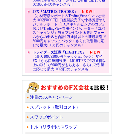
5000円がもらえる！ さらに取引量に応じて最
大100万円のチャンスも！
JFX「MATRIX TRADER」
ＮＥＷ！
【小林芳彦レポート＆TradingViewインジと最
大100万5000円】口座開設完了で小林芳彦オリ
ジナルレポート「FXスキャルピングのコツ」
およびTradingView専用インジケーター「コバ
スキャインジ」当日プレゼント＆専用フォー
ムからの申込と合計1万通貨以上の新規取引で
5000円キャッシュバック！さらに取引量に応
じて最大100万円のチャンスも！
トレイダーズ証券「LIGHT FX」
ＮＥＷ！
【最大100万3000円キャッシュバック】ザイ
FX！から口座開設後、LIGHT FXで5万通貨以
上の取引で3000円がもらえる！さらに取引量
に応じて最大100万円のチャンスも！
注目のFXキャンペーン
スプレッド（取引コスト）
スワップポイント
トルコリラ/円のスワップ