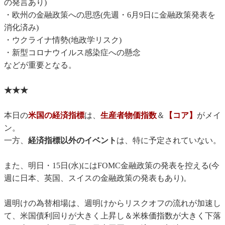
の発言あり)
・欧州の金融政策への思惑(先週・6月9日に金融政策発表を
消化済み)
・ウクライナ情勢(地政学リスク)
・新型コロナウイルス感染症への懸念
などが重要となる。
★★★
本日の
米国の経済指標
は、
生産者物価指数
＆
【コア】
がメイ
ン。
一方、
経済指標以外のイベント
は、特に予定されていない。
また、明日・15日(水)にはFOMC金融政策の発表を控える(今
週に日本、英国、スイスの金融政策の発表もあり)。
週明けの為替相場は、週明けからリスクオフの流れが加速し
て、米国債利回りが大きく上昇し＆米株価指数が大きく下落