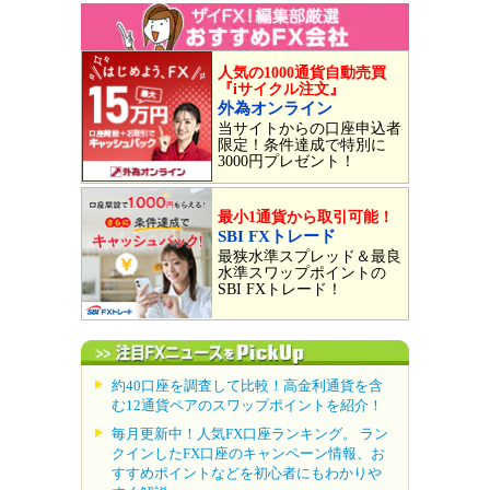
人気の1000通貨自動売買
『iサイクル注文』
外為オンライン
当サイトからの口座申込者
限定！条件達成で特別に
3000円プレゼント！
最小1通貨から取引可能！
SBI FXトレード
最狭水準スプレッド＆最良
水準スワップポイントの
SBI FXトレード！
約40口座を調査して比較！高金利通貨を含
む12通貨ペアのスワップポイントを紹介！
毎月更新中！人気FX口座ランキング。 ラン
クインしたFX口座のキャンペーン情報、お
すすめポイントなどを初心者にもわかりや