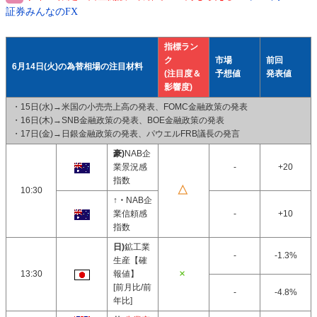
証券みんなのFX
指標ラン
ク
市場
前回
6月14日(火)の為替相場の注目材料
(注目度＆
予想値
発表値
影響度)
・15日(水)→米国の小売売上高の発表、FOMC金融政策の発表
・16日(木)→SNB金融政策の発表、BOE金融政策の発表
・17日(金)→日銀金融政策の発表、パウエルFRB議長の発言
豪)
NAB企
業景況感
-
+20
指数
10:30
↑・
NAB企
業信頼感
-
+10
指数
日)
鉱工業
-
-1.3%
生産【確
13:30
報値】
[前月比/前
-
-4.8%
年比]