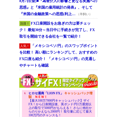
8月7日(金)■『為替介入の影響と更なる実施への
思惑』と『米国の雇用統計の発表』、そして
『米国の金融政策への思惑(利上…
（羊飼い）
FX口座開設をお急ぎの方は要チェッ
注目！
ク！ 最短30分～当日中に手続きが完了し、FX
取引を開始できる会社を一覧で紹介！
「メキシコペソ/円」のスワップポイント
人気！
を比較！ 高い順にランキングして、おすすめの
FX口座も紹介！ 「メキシコペソ/円」の見通し
やチャートも確認
ヒロセ通商「LION FX」
キャッシュバック増
額
ＮＥＷ！
【最大100万7000円キャッシュバック】ザイ
FX！から口座開設後、英ポンド/円1万通貨以
上の取引で5000円がもらえる！ さらに他社か
らのりかえなら2000円！ 取引量に応じて最大
100万円のチャンスも！