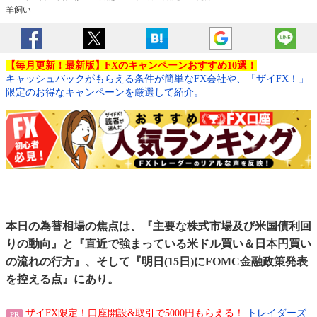
羊飼い
【毎月更新！最新版】FXのキャンペーンおすすめ10選！
キャッシュバックがもらえる条件が簡単なFX会社や、「ザイFX！」
限定のお得なキャンペーンを厳選して紹介。
本日の為替相場の焦点は、『主要な株式市場及び米国債利回
りの動向』と『直近で強まっている米ドル買い＆日本円買い
の流れの行方』、そして『明日(15日)にFOMC金融政策発表
を控える点』にあり。
ザイFX限定！口座開設&取引で5000円もらえる！
トレイダーズ