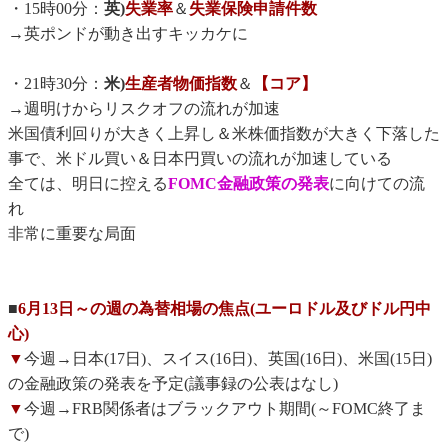
・15時00分：
英)
失業率
＆
失業保険申請件数
→英ポンドが動き出すキッカケに
・21時30分：
米)
生産者物価指数
＆
【コア】
→週明けからリスクオフの流れが加速
米国債利回りが大きく上昇し＆米株価指数が大きく下落した
事で、米ドル買い＆日本円買いの流れが加速している
全ては、明日に控える
FOMC金融政策の発表
に向けての流
れ
非常に重要な局面
■
6月13日～の週の為替相場の焦点(ユーロドル及びドル円中
心)
▼
今週→日本(17日)、スイス(16日)、英国(16日)、米国(15日)
の金融政策の発表を予定(議事録の公表はなし)
▼
今週→FRB関係者はブラックアウト期間(～FOMC終了ま
で)