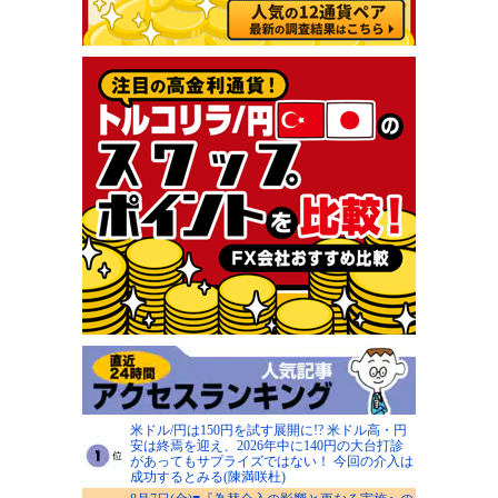
米ドル/円は150円を試す展開に!? 米ドル高・円
安は終焉を迎え、2026年中に140円の大台打診
があってもサプライズではない！ 今回の介入は
成功するとみる(陳満咲杜)