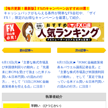
【毎月更新！最新版】FXのキャンペーンおすすめ10選！
キャッシュバックがもらえる条件が簡単なFX会社や、「ザイ
FX！」限定のお得なキャンペーンを厳選して紹介。
6月13日(月)■『主要な株式市場及
6月15日(水)■『FOMC金融政策発
び米国債利回りの動向』と『先週
表＆パウエル議長記者会見』と
末に米CPIを受けて強まった米ドル
『主要な株式市場及び米国債利回
買い＆日本円買いの流れの行
りの動向』、そして『直近で強ま
方』、そして『15日にFOMC金融
っている米ドル買い＆日本円買い
政策発表を控える点』に注目！
の流れの行方』に注目！
執筆者紹介
羊飼い （ひつじかい）