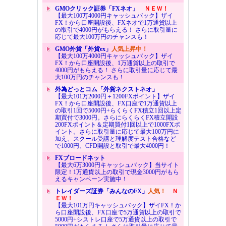
GMOクリック証券「FXネオ」
ＮＥＷ！
【最大100万4000円キャッシュバック】ザイ
FX！から口座開設後、FXネオで1万通貨以上
の取引で4000円がもらえる！ さらに取引量に
応じて最大100万円のチャンスも！
GMO外貨「外貨ex」
人気上昇中！
【最大100万4000円キャッシュバック】ザイ
FX！から口座開設後、1万通貨以上の取引で
4000円がもらえる！ さらに取引量に応じて最
大100万円のチャンスも！
外為どっとコム「外貨ネクストネオ」
【最大101万2000円＋1200FXポイント】ザイ
FX！から口座開設後、FX口座で1万通貨以上
の取引1回で5000円+らくらくFX積立1回以上定
期買付で3000円。さらにらくらくFX積立開設
200FXポイント＆定期買付1回以上で1000FXポ
イント。さらに取引量に応じて最大100万円に
加え、スクール受講と理解度テスト合格など
で1000円、CFD開設と取引で最大4000円！
FXブロードネット
【最大6万3000円キャッシュバック】当サイト
限定！1万通貨以上の取引で現金3000円がもら
えるキャンペーン実施中！
トレイダーズ証券「みんなのFX」
人気！
Ｎ
ＥＷ！
【最大101万円キャッシュバック】ザイFX！か
ら口座開設後、FX口座で5万通貨以上の取引で
5000円+シストレ口座で5万通貨以上の取引で