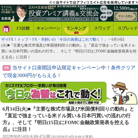
FX比較
キャンペーン
ランキング
スワップ
スプレッド
ザイFX！トップ
>
FX・羊飼いの「今日の為替はこれで動く！」
> 6月14日
(火)■『主要な株式市場及び米国債利回りの動向』と『直近で強まっている米ドル
買い＆日本円買いの流れの行方』、そして『明日(15日)にFOMC金融政策発表を控
える点』に注目！
当サイト口座開設申込限定キャンペーン中！条件クリア
で現金3000円がもらえる！
6月14日(火)■『主要な株式市場及び米国債利回りの動向』と
『直近で強まっている米ドル買い＆日本円買いの流れの行
方』、そして『明日(15日)にFOMC金融政策発表を控える
点』に注目！
2022年06月14日(火)06:47公開
[2022年06月14日(火)06:47更新]