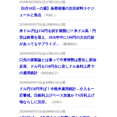
2026年08月09日(日)17時52分公開
【8月10日～の週】為替相場の注目材料スケジ
ュールと焦点
（羊飼い）
2026年08月07日(金)18時09分公開
米ドル/円は150円を試す展開に!? 米ドル高・円
安は終焉を迎え、2026年中に140円の大台打診
があってもサプライズ…
（陳満咲杜）
2026年08月07日(金)15時43分公開
口先の楽観論とは違って中東情勢は悪化し原油
反発、ドル円も158円台に戻しドル金利上昇で
の雇用統計
（持田有紀子）
2026年08月07日(金)09時11分公開
ドル円158円半ば！今晩米雇用統計→介入も一
応警戒。日銀利上げペース加速か？9月利上げ
地ならしに注目。
（ZERO）
2026年08月07日(金)06時45分公開