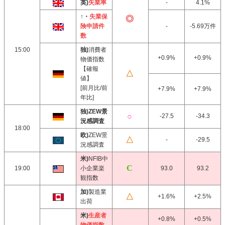
英)
失業率
-
4.1%
↑・
失業保
険申請件
-
-5.69万件
数
15:00
独)
消費者
+0.9%
+0.9%
物価指数
【確報
値】
[前月比/前
+7.9%
+7.9%
年比]
独)ZEW景
-27.5
-34.3
況感調査
18:00
欧)
ZEW景
-
-29.5
況感調査
米)
NFIB中
19:00
小企業楽
93.0
93.2
観指数
加)
製造業
+1.6%
+2.5%
出荷
米)
生産者
+0.8%
+0.5%