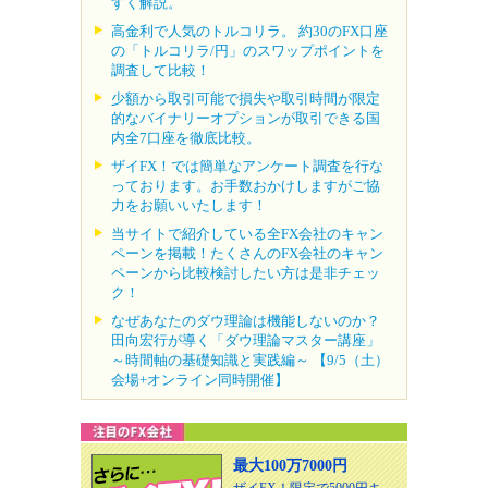
すく解説。
高金利で人気のトルコリラ。 約30のFX口座
の「トルコリラ/円」のスワップポイントを
調査して比較！
少額から取引可能で損失や取引時間が限定
的なバイナリーオプションが取引できる国
内全7口座を徹底比較。
ザイFX！では簡単なアンケート調査を行な
っております。お手数おかけしますがご協
力をお願いいたします！
当サイトで紹介している全FX会社のキャン
ペーンを掲載！たくさんのFX会社のキャン
ペーンから比較検討したい方は是非チェッ
ク！
なぜあなたのダウ理論は機能しないのか？
田向宏行が導く「ダウ理論マスター講座」
～時間軸の基礎知識と実践編～ 【9/5（土）
会場+オンライン同時開催】
最大100万7000円
ザイFX！限定で5000円キ