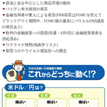
▼
原油と金を中心とした商品市場の動向
▼
バイデン米大統領の発言
▼
金融当局者や要人による発言(FRB高官はFOMCを控えて
ブラックアウト期間中、FOMC後の週末にパウエルFRB議長
の発言あり)
▼
欧州の金融政策への思惑(先週・6月9日に金融政策発表を
消化済み)
▼
ウクライナ情勢(地政学リスク)
▼
新型コロナウイルス感染症への懸念