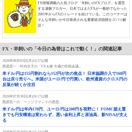
FX情報満載の人気ブログ「羊飼いのFXブログ」を運営
する凄腕ブロガー。日本ではまだFXが一般的でなかった
2001年からFXのトレードを続けている。このコーナーは
そんな羊飼いが今日発表される重要経済指標をズバリ解
説！
FX・羊飼いの「今日の為替はこれで動く！」の関連記事
2026年08月03日(月)14:57公開
西原宏一・叶内文子の「FX＆株 今週の作戦会議」
米ドル/円は155円割れなら152円が次の焦点！ 日米協調介入で160円
台は戻り売りへ。米国がユーロ/円で円買い、欧州通貨のクロス円の
反落が続くか注目
2026年07月30日(木)16:17公開
西原宏一の「ヘッジファンドの思惑」
米ドル/円は年内170円、ユーロ/円は200円を視野に！ FOMC据え置
きでも円安構造は変わらず、悪い金利上昇と原油高、新NISAが支え
る
2026年07月30日(木)15:24公開