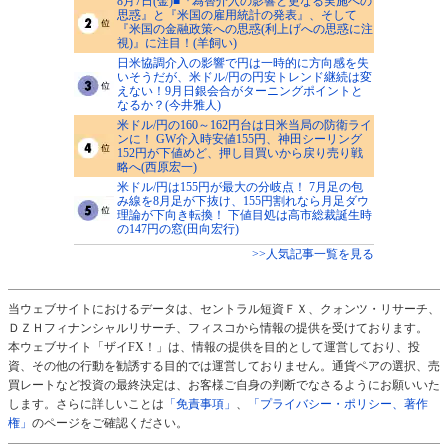
8月7日(金)■『為替介入の影響と更なる実施への
思惑』と『米国の雇用統計の発表』、そして
『米国の金融政策への思惑(利上げへの思惑に注
視)』に注目！(羊飼い)
日米協調介入の影響で円は一時的に方向感を失
いそうだが、米ドル/円の円安トレンド継続は変
えない！9月日銀会合がターニングポイントと
なるか？(今井雅人)
米ドル/円の160～162円台は日米当局の防衛ライ
ンに！ GW介入時安値155円、神田シーリング
152円が下値めど、押し目買いから戻り売り戦
略へ(西原宏一)
米ドル/円は155円が最大の分岐点！ 7月足の包
み線を8月足が下抜け、155円割れなら月足ダウ
理論が下向き転換！ 下値目処は高市総裁誕生時
の147円の窓(田向宏行)
>>人気記事一覧を見る
当ウェブサイトにおけるデータは、セントラル短資ＦＸ、クォンツ・リサーチ、
ＤＺＨフィナンシャルリサーチ、フィスコから情報の提供を受けております。
本ウェブサイト「ザイFX！」は、情報の提供を目的として運営しており、投
資、その他の行動を勧誘する目的では運営しておりません。通貨ペアの選択、売
買レートなど投資の最終決定は、お客様ご自身の判断でなさるようにお願いいた
します。さらに詳しいことは
「免責事項」
、
「プライバシー・ポリシー、著作
権」
のページをご確認ください。