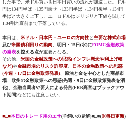
した事で、米ドル買い＆日本円買いの流れが加速した。ドル
円は134円半ば→135円乗せ→133円半ば→134円後半→134円
半ばと大きく上下し、ユーロドルはジリジリと下値を試して
1.04割れ直前まで下落している。
本日は、
米ドル・日本円・ユーロの方向性
と
主要な株式市場
及び
米国債利回りの動向
、
明日・15日(水)に
FOMC金融政策
の発表
を控える点
が重要となる。
その他、
米国の金融政策への思惑(インフレ懸念や利上げ幅
など)
や
金融市場のリスク許容度
、
日本の金融政策への思惑
(今週・17日に金融政策発表)
、
原油と金を中心とした商品市
場
、
欧州の金融政策への思惑(先週・9日に金融政策発表を消
化)
、
金融当局者や要人による発言(FRB高官はブラックアウ
ト期間)
などにも注意したい。
■□■
本日のトレード用のエサ
(羊飼いの見解)■□■(
※毎日更新
)