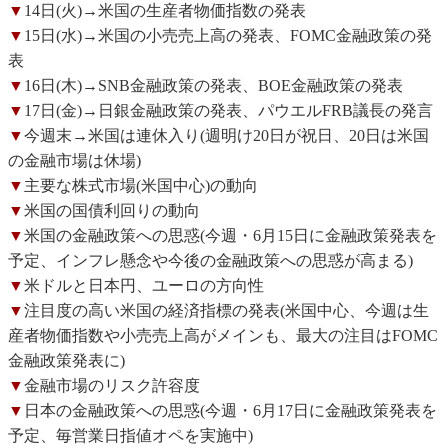
▼
14日(火)→米国の生産者物価指数の発表
▼
15日(水)→米国の小売売上高の発表、FOMC金融政策の発
表
▼
16日(木)→SNB金融政策の発表、BOE金融政策の発表
▼
17日(金)→日銀金融政策の発表、パウエルFRB議長の発言
▼
今週末→米国は連休入り(週明け20日が祝日、20日は米国
の金融市場は休場)
▼
主要な株式市場(米国中心)の動向
▼
米国の国債利回りの動向
▼
米国の金融政策への思惑(今週・6月15日に金融政策発表を
予定、インフレ懸念や今後の金融政策への思惑が高まる)
▼
米ドルと日本円、ユーロの方向性
▼
注目度の高い米国の経済指標の発表(米国中心、今週は生
産者物価指数や小売売上高がメインも、最大の注目はFOMC
金融政策発表に)
▼
金融市場のリスク許容度
▼
日本の金融政策への思惑(今週・6月17日に金融政策発表を
予定、毎営業日指値オペを実施中)