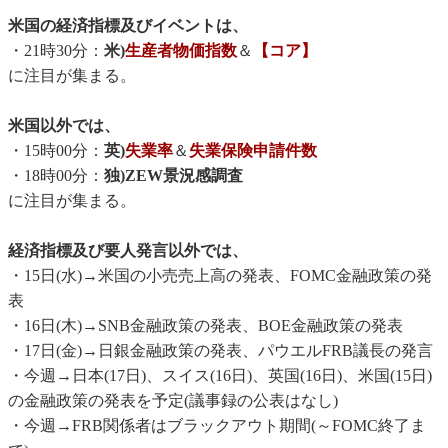
米国の経済指標及びイベントは、
・21時30分：
米)
生産者物価指数
＆
【コア】
に注目が集まる。
米国以外では、
・15時00分：
英)
失業率
＆
失業保険申請件数
・18時00分：
独)ZEW景況感調査
に注目が集まる。
経済指標及び要人発言以外では、
・15日(水)→米国の小売売上高の発表、FOMC金融政策の発
表
・16日(木)→SNB金融政策の発表、BOE金融政策の発表
・17日(金)→日銀金融政策の発表、パウエルFRB議長の発言
・今週→日本(17日)、スイス(16日)、英国(16日)、米国(15日)
の金融政策の発表を予定(議事録の公表はなし)
・今週→FRB関係者はブラックアウト期間(～FOMC終了ま