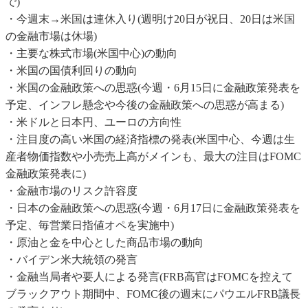
で)
・今週末→米国は連休入り(週明け20日が祝日、20日は米国
の金融市場は休場)
・主要な株式市場(米国中心)の動向
・米国の国債利回りの動向
・米国の金融政策への思惑(今週・6月15日に金融政策発表を
予定、インフレ懸念や今後の金融政策への思惑が高まる)
・米ドルと日本円、ユーロの方向性
・注目度の高い米国の経済指標の発表(米国中心、今週は生
産者物価指数や小売売上高がメインも、最大の注目はFOMC
金融政策発表に)
・金融市場のリスク許容度
・日本の金融政策への思惑(今週・6月17日に金融政策発表を
予定、毎営業日指値オペを実施中)
・原油と金を中心とした商品市場の動向
・バイデン米大統領の発言
・金融当局者や要人による発言(FRB高官はFOMCを控えて
ブラックアウト期間中、FOMC後の週末にパウエルFRB議長