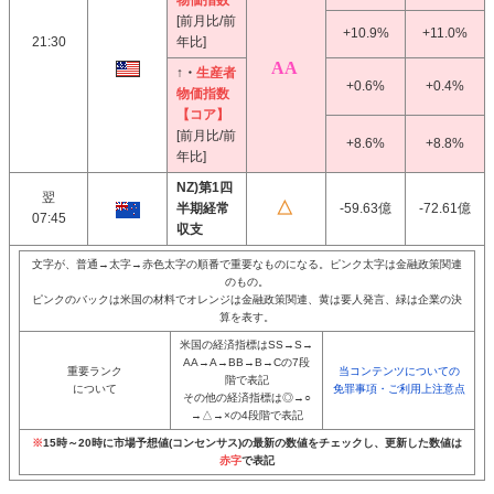
物価指数
[前月比/前
+10.9%
+11.0%
21:30
年比]
↑・
生産者
+0.6%
+0.4%
物価指数
【コア】
[前月比/前
+8.6%
+8.8%
年比]
NZ)第1四
翌
半期経常
-59.63億
-72.61億
07:45
収支
文字が、普通→太字→赤色太字の順番で重要なものになる。ピンク太字は金融政策関連
のもの。
ピンクのバックは米国の材料でオレンジは金融政策関連、黄は要人発言、緑は企業の決
算を表す。
米国の経済指標はSS→S→
AA→A→BB→B→Cの7段
重要ランク
当コンテンツについての
階で表記
について
免罪事項・ご利用上注意点
その他の経済指標は◎→○
→△→×の4段階で表記
※
15時～20時に市場予想値(コンセンサス)の最新の数値をチェックし、更新した数値は
赤字
で表記