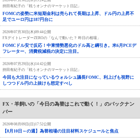
持田有紀子の「戦うオンナのマーケット日記」
FOMCの姿勢に米短期金利は売られて長期は上昇、ドル円の上昇不
足でユーロ円は187円台に
2026年07月30日(木)09:44公開
FXデイトレーダーZEROの「なんで動いた？ 昨日の相場」
FOMCドル安で反応！中東情勢悪化のドル高と綱引き。米6月PCEデ
フレーター、消費税減税の決定に注目。
2026年07月29日(水)14:42公開
持田有紀子の「戦うオンナのマーケット日記」
今回も大注目になっているウォルシュ議長FOMC、利上げも視野に
しつつドル円の上抜けも想定すべし
FX・羊飼いの「今日の為替はこれで動く！」のバックナン
バー
2026年08月09日(日)17:52公開
【8月10日～の週】為替相場の注目材料スケジュールと焦点