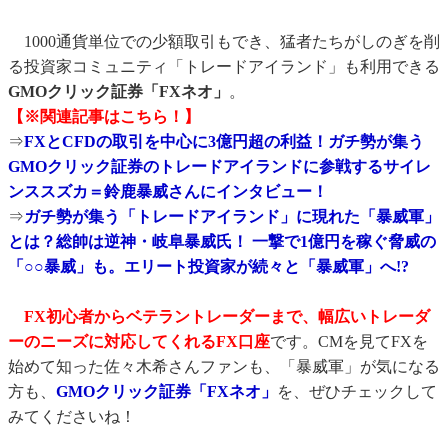
1000通貨単位での少額取引もでき、猛者たちがしのぎを削
る投資家コミュニティ「トレードアイランド」も利用できる
GMOクリック証券「FXネオ」
。
【※関連記事はこちら！】
⇒
FXとCFDの取引を中心に3億円超の利益！ガチ勢が集う
GMOクリック証券のトレードアイランドに参戦するサイレ
ンススズカ＝鈴鹿暴威さんにインタビュー！
⇒
ガチ勢が集う「トレードアイランド」に現れた「暴威軍」
とは？総帥は逆神・岐阜暴威氏！ 一撃で1億円を稼ぐ脅威の
「○○暴威」も。エリート投資家が続々と「暴威軍」へ!?
FX初心者からベテラントレーダーまで、幅広いトレーダ
ーのニーズに対応してくれるFX口座
です。CMを見てFXを
始めて知った佐々木希さんファンも、「暴威軍」が気になる
方も、
GMOクリック証券「FXネオ」
を、ぜひチェックして
みてくださいね！