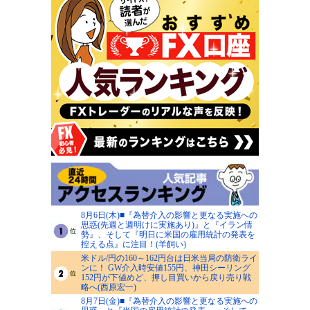
8月6日(木)■『為替介入の影響と更なる実施への
思惑(先週と週明けに実施あり)』と『イラン情
勢』、そして『明日に米国の雇用統計の発表を
控える点』に注目！(羊飼い)
米ドル/円の160～162円台は日米当局の防衛ライ
ンに！ GW介入時安値155円、神田シーリング
152円が下値めど、押し目買いから戻り売り戦
略へ(西原宏一)
8月7日(金)■『為替介入の影響と更なる実施への