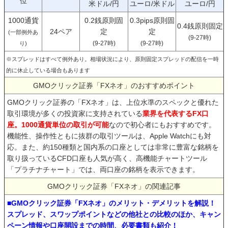
位
米ドル/円
ユーロ/米ドル
ユーロ/円
1000通貨
0.2銭原則固
0.3pips原則固
0.4銭原則固定
24ペア
定
定
(一部例外あ
(9-27時)
(9-27時)
(9-27時)
り)
※スプレッドはすべて例外あり。相場状況により、原則固定スプレッドの配信を一時
的に休止している場合もあります
GMOクリック証券「FXネオ」のおすすめポイント
GMOクリック証券の「FXネオ」は、上位水準のスペックと優れた
取引環境が多くの投資家に支持されている
業界を代表するFX口
座。1000通貨単位の取引が可能
なので初心者にもおすすめです。
機能性、操作性ともに抜群の取引ツールは、Apple Watchにも対
応。また、約150種類と国内系の口座としては非常に豊富な銘柄を
取り扱っているCFD口座も人気が高く、高機能チャートツール
「プラチナチャート」では、両口座の銘柄を表示できます。
GMOクリック証券「FXネオ」の関連記事
■GMOクリック証券「FXネオ」のメリット・デメリットを解説！
スプレッド、スワップポイントなどの他社との比較のほか、キャン
ペーン情報や口座開設までの時間、必要書類も紹介！