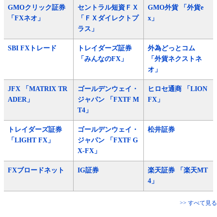
GMOクリック証券
セントラル短資ＦＸ
GMO外貨 「外貨e
「FXネオ」
「ＦＸダイレクトプ
x」
ラス」
SBI FXトレード
トレイダーズ証券
外為どっとコム
「みんなのFX」
「外貨ネクストネ
オ」
JFX 「MATRIX TR
ゴールデンウェイ・
ヒロセ通商 「LION
ADER」
ジャパン 「FXTF M
FX」
T4」
トレイダーズ証券
ゴールデンウェイ・
松井証券
「LIGHT FX」
ジャパン 「FXTF G
X-FX」
FXブロードネット
IG証券
楽天証券 「楽天MT
4」
>> すべて見る