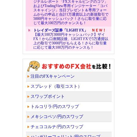
ジナルレポート「FXスキャルピングのコツ」
およびTradingView専用インジケーター「コバ
スキャインジ」当日プレゼント＆専用フォー
ムからの申込と合計1万通貨以上の新規取引で
5000円キャッシュバック！さらに取引量に応
じて最大100万円のチャンスも！
トレイダーズ証券「LIGHT FX」
ＮＥＷ！
【最大100万3000円キャッシュバック】ザイ
FX！から口座開設後、LIGHT FXで5万通貨以
上の取引で3000円がもらえる！さらに取引量
に応じて最大100万円のチャンスも！
注目のFXキャンペーン
スプレッド（取引コスト）
スワップポイント
トルコリラ/円のスワップ
メキシコペソ/円のスワップ
チェココルナ/円のスワップ
ハンガリーフォリント/円のスワップ