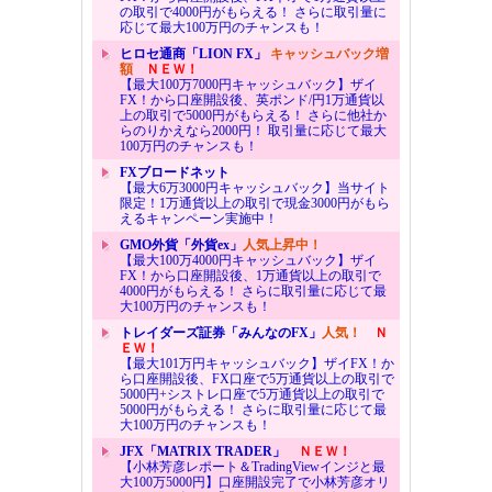
の取引で4000円がもらえる！ さらに取引量に
応じて最大100万円のチャンスも！
ヒロセ通商「LION FX」
キャッシュバック増
額
ＮＥＷ！
【最大100万7000円キャッシュバック】ザイ
FX！から口座開設後、英ポンド/円1万通貨以
上の取引で5000円がもらえる！ さらに他社か
らのりかえなら2000円！ 取引量に応じて最大
100万円のチャンスも！
FXブロードネット
【最大6万3000円キャッシュバック】当サイト
限定！1万通貨以上の取引で現金3000円がもら
えるキャンペーン実施中！
GMO外貨「外貨ex」
人気上昇中！
【最大100万4000円キャッシュバック】ザイ
FX！から口座開設後、1万通貨以上の取引で
4000円がもらえる！ さらに取引量に応じて最
大100万円のチャンスも！
トレイダーズ証券「みんなのFX」
人気！
Ｎ
ＥＷ！
【最大101万円キャッシュバック】ザイFX！か
ら口座開設後、FX口座で5万通貨以上の取引で
5000円+シストレ口座で5万通貨以上の取引で
5000円がもらえる！ さらに取引量に応じて最
大100万円のチャンスも！
JFX「MATRIX TRADER」
ＮＥＷ！
【小林芳彦レポート＆TradingViewインジと最
大100万5000円】口座開設完了で小林芳彦オリ