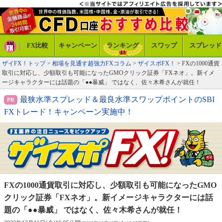
FX比較
キャンペーン
ランキング
スワップ
スプレッド
ザイFX！トップ
>
相場を見通す超強力FXコラム
>
ザイスポFX！
> FXの1000通貨
取引に対応し、少額取引も可能になったGMOクリック証券「FXネオ」。新イメ
ージキャラクターには話題の「●●暴威」 ではなく、佐々木希さんが就任！
最狭水準スプレッド＆最良水準スワップポイントのSBI
FXトレード！キャンペーン実施中！
FXの1000通貨取引に対応し、少額取引も可能になった
GMO
クリック証券「FXネオ」。新イメージキャラクター
には話
題の「●●暴威」 ではなく、佐々木希さんが就任！