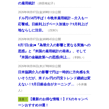
の雇用統計
（持田有紀子）
2026年08月07日(金)09時11分公開
ドル円158円半ば！今晩米雇用統計→介入も一
応警戒。日銀利上げペース加速か？9月利上げ
地ならしに注目。
（ZERO）
2026年08月07日(金)06時45分公開
8月7日(金)■『為替介入の影響と更なる実施への
思惑』と『米国の雇用統計の発表』、そして
『米国の金融政策への思惑(利上…
（羊飼い）
2026年08月06日(木)17時00分公開
日米協調介入の影響で円は一時的に方向感を失
いそうだが、米ドル/円の円安トレンド継続は変
えない！9月日銀会合がターニング…
（今井雅
人）
【最新のお得な情報！】FXのキャンペ
注目！
ーンおすすめ10選！