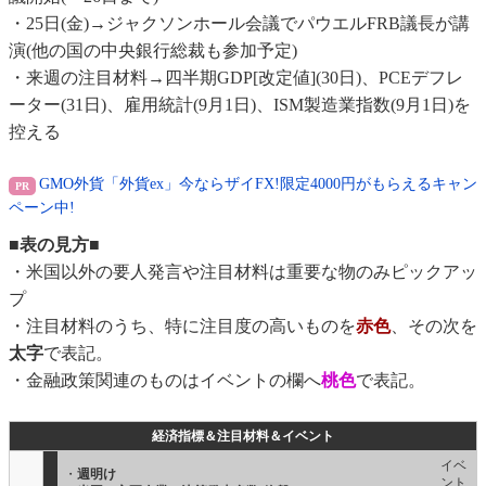
・25日(金)→ジャクソンホール会議でパウエルFRB議長が講
演(他の国の中央銀行総裁も参加予定)
・来週の注目材料→四半期GDP[改定値](30日)、PCEデフレ
ーター(31日)、雇用統計(9月1日)、ISM製造業指数(9月1日)を
控える
GMO外貨「外貨ex」今ならザイFX!限定4000円がもらえるキャン
ペーン中!
■表の見方■
・米国以外の要人発言や注目材料は重要な物のみピックアッ
プ
・注目材料のうち、特に注目度の高いものを
赤色
、その次を
太字
で表記。
・金融政策関連のものはイベントの欄へ
桃色
で表記。
経済指標＆注目材料＆イベント
イベ
・
週明け
ント