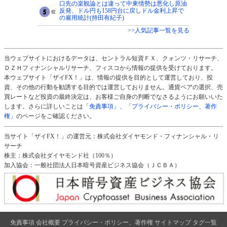
口先の楽観論とは違って中東情勢は悪化し原油
反発、ドル円も158円台に戻しドル金利上昇で
の雇用統計(持田有紀子)
>>人気記事一覧を見る
当ウェブサイトにおけるデータは、セントラル短資ＦＸ、クォンツ・リサーチ、
ＤＺＨフィナンシャルリサーチ、フィスコから情報の提供を受けております。
本ウェブサイト「ザイFX！」は、情報の提供を目的として運営しており、投
資、その他の行動を勧誘する目的では運営しておりません。通貨ペアの選択、売
買レートなど投資の最終決定は、お客様ご自身の判断でなさるようにお願いいた
します。さらに詳しいことは
「免責事項」
、
「プライバシー・ポリシー、著作
権」
のページをご確認ください。
当サイト「ザイFX！」の運営元：株式会社ダイヤモンド・フィナンシャル・リ
サーチ
株主：株式会社ダイヤモンド社（100％）
加入協会：一般社団法人日本暗号資産ビジネス協会（ＪＣＢＡ）
免責事項
会社概要
プライバシー・ポリシー、著作権
サイトマップ
タグ一覧