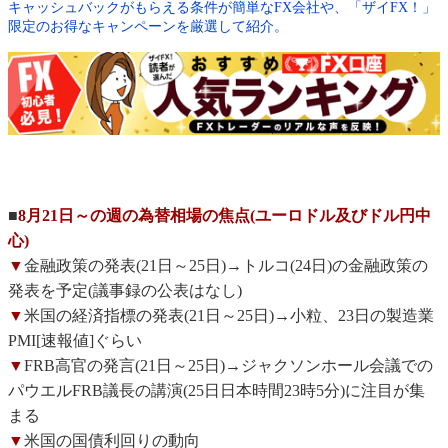
キャッシュバックがもらえる条件が簡単なFX会社や、「ザイFX！」
限定のお得なキャンペーンを厳選して紹介。
■
8月21日～の週の為替相場の焦点(ユーロドル及びドル円中
心)
▼
金融政策の発表(21日～25日)→トルコ(24日)の金融政策の
発表を予定(議事録の公表はなし)
▼
米国の経済指標の発表(21日～25日)→小粒、23日の製造業
PMI[速報値]ぐらい
▼
FRB高官の発言(21日～25日)→ジャクソンホール会議での
パウエルFRB議長の講演(25日日本時間23時5分)に注目が集
まる
▼
米国の国債利回りの動向