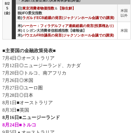
・
米国の主要企業の決算発表多数(終盤)
8/2
5
日)
東京消費者物価指数
＆
【除生鮮】
米国
(金)
独)IFO景況指数
以外
欧)
ラガルドECB総裁の発言(ジャクソンホール会議での講演)
米)
ハーカー：フィラデルフィア連銀総裁の発言(投票権あり)
米)ミシガン大消費者信頼感指数【確報値】
米国
米)
パウエルFRB議長の発言(ジャクソンホール会議での講演)
■主要国の金融政策発表■
7月4日◎オーストラリア
7月12日◎ニュージーランド、カナダ
7月20日◎トルコ、南アフリカ
7月26日◎米国
7月27日◎ユーロ圏
7月28日◎日本
8月1日■オーストラリア
8月3日■英国
8月16日■ニュージーランド
8月24日■トルコ
9月5日▲オーストラリア