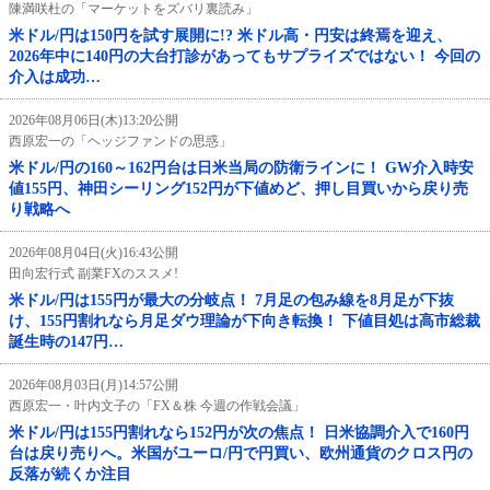
陳満咲杜の「マーケットをズバリ裏読み」
米ドル/円は150円を試す展開に!? 米ドル高・円安は終焉を迎え、
2026年中に140円の大台打診があってもサプライズではない！ 今回の
介入は成功…
2026年08月06日(木)13:20公開
西原宏一の「ヘッジファンドの思惑」
米ドル/円の160～162円台は日米当局の防衛ラインに！ GW介入時安
値155円、神田シーリング152円が下値めど、押し目買いから戻り売
り戦略へ
2026年08月04日(火)16:43公開
田向宏行式 副業FXのススメ!
米ドル/円は155円が最大の分岐点！ 7月足の包み線を8月足が下抜
け、155円割れなら月足ダウ理論が下向き転換！ 下値目処は高市総裁
誕生時の147円…
2026年08月03日(月)14:57公開
西原宏一・叶内文子の「FX＆株 今週の作戦会議」
米ドル/円は155円割れなら152円が次の焦点！ 日米協調介入で160円
台は戻り売りへ。米国がユーロ/円で円買い、欧州通貨のクロス円の
反落が続くか注目