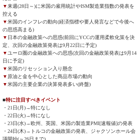
▼
来週(28日～)に米国の雇用統計やISM製造業指数の発表を
控える
▼
米国のインフレの動向(経済指標や要人発言などで今後へ
の思惑高まる)
▼
日本の金融政策への思惑(前回にYCCの運用柔軟化策を決
定、次回の金融政策発表は9月22日に予定)
▼
ユーロ圏の金融政策への思惑(次回の金融政策発表は9月14
日に予定)
▼
米国のリセッション入り懸念
▼
原油と金を中心とした商品市場の動向
▼
米国の主要企業の決算発表多い(終盤)
■
特に注目すべきイベント
・21日(月)→特になし
・22日(火)→特になし
・23日(水)→欧州、英国、米国の製造業PMI[速報値]の発表
・24日(木)→トルコの金融政策の発表、ジャクソンホール会
議開始(～26日まで)