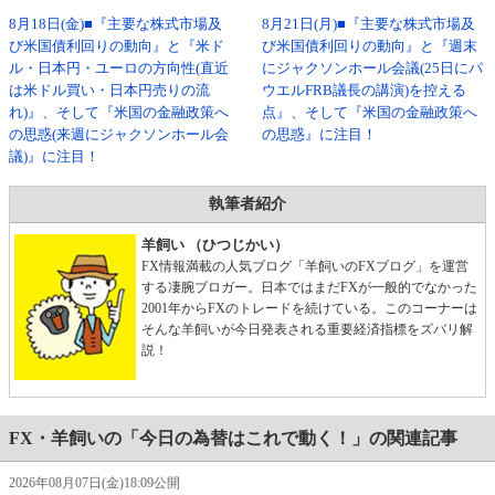
8月18日(金)■『主要な株式市場及
8月21日(月)■『主要な株式市場及
び米国債利回りの動向』と『米ド
び米国債利回りの動向』と『週末
ル・日本円・ユーロの方向性(直近
にジャクソンホール会議(25日にパ
は米ドル買い・日本円売りの流
ウエルFRB議長の講演)を控える
れ)』、そして『米国の金融政策へ
点』、そして『米国の金融政策へ
の思惑(来週にジャクソンホール会
の思惑』に注目！
議)』に注目！
執筆者紹介
羊飼い （ひつじかい）
FX情報満載の人気ブログ「羊飼いのFXブログ」を運営
する凄腕ブロガー。日本ではまだFXが一般的でなかった
2001年からFXのトレードを続けている。このコーナーは
そんな羊飼いが今日発表される重要経済指標をズバリ解
説！
FX・羊飼いの「今日の為替はこれで動く！」の関連記事
2026年08月07日(金)18:09公開