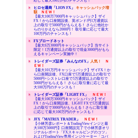
応じて最大100万円のチャンスも！
ヒロセ通商「LION FX」
キャッシュバック増
額
ＮＥＷ！
【最大100万7000円キャッシュバック】ザイ
FX！から口座開設後、英ポンド/円1万通貨以
上の取引で5000円がもらえる！ さらに他社か
らのりかえなら2000円！ 取引量に応じて最大
100万円のチャンスも！
FXブロードネット
【最大6万3000円キャッシュバック】当サイト
限定！1万通貨以上の取引で現金3000円がもら
えるキャンペーン実施中！
トレイダーズ証券「みんなのFX」
人気！
Ｎ
ＥＷ！
【最大101万円キャッシュバック】ザイFX！か
ら口座開設後、FX口座で5万通貨以上の取引で
5000円+シストレ口座で5万通貨以上の取引で
5000円がもらえる！ さらに取引量に応じて最
大100万円のチャンスも！
トレイダーズ証券「LIGHT FX」
ＮＥＷ！
【最大100万3000円キャッシュバック】ザイ
FX！から口座開設後、LIGHT FXで5万通貨以
上の取引で3000円がもらえる！さらに取引量
に応じて最大100万円のチャンスも！
JFX「MATRIX TRADER」
ＮＥＷ！
【小林芳彦レポート＆TradingViewインジと最
大100万5000円】口座開設完了で小林芳彦オリ
ジナルレポート「FXスキャルピングのコツ」
およびTradingView専用インジケーター「コバ