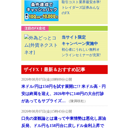
取引コスト業界最安水準!
トレイダーズ証券みんな
のFX
当サイト限定
キャンペーン実施中
初心者にうれしい無料オ
ンラインセミナーが充実!
ザイFX！最新＆おすすめ記事
2026年08月07日(金)18時09分公開
米ドル/円は150円を試す展開に!? 米ドル高・円
安は終焉を迎え、2026年中に140円の大台打診
があってもサプライズ…
（陳満咲杜）
2026年08月07日(金)15時43分公開
口先の楽観論とは違って中東情勢は悪化し原油
反発、ドル円も158円台に戻しドル金利上昇で