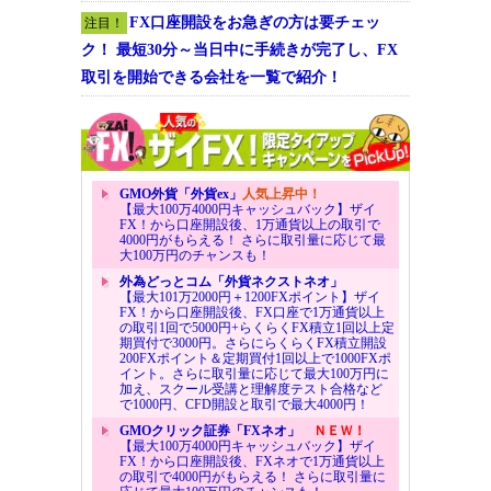
FX口座開設をお急ぎの方は要チェッ
注目！
ク！ 最短30分～当日中に手続きが完了し、FX
取引を開始できる会社を一覧で紹介！
GMO外貨「外貨ex」
人気上昇中！
【最大100万4000円キャッシュバック】ザイ
FX！から口座開設後、1万通貨以上の取引で
4000円がもらえる！ さらに取引量に応じて最
大100万円のチャンスも！
外為どっとコム「外貨ネクストネオ」
【最大101万2000円＋1200FXポイント】ザイ
FX！から口座開設後、FX口座で1万通貨以上
の取引1回で5000円+らくらくFX積立1回以上定
期買付で3000円。さらにらくらくFX積立開設
200FXポイント＆定期買付1回以上で1000FXポ
イント。さらに取引量に応じて最大100万円に
加え、スクール受講と理解度テスト合格など
で1000円、CFD開設と取引で最大4000円！
GMOクリック証券「FXネオ」
ＮＥＷ！
【最大100万4000円キャッシュバック】ザイ
FX！から口座開設後、FXネオで1万通貨以上
の取引で4000円がもらえる！ さらに取引量に