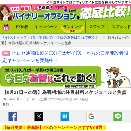
FX比較
キャンペーン
ランキング
スワップ
スプレッド
ザイFX！トップ
>
FX・羊飼いの「今日の為替はこれで動く！」
> 【8月21日～の
週】為替相場の注目材料スケジュールと焦点
ヒロセ通商[LION FX]ではザイFX！からの口座開設者限
定キャンペーンを実施中！
【8月21日～の週】為替相場の注目材料スケジュールと焦点
2023年08月20日(日)18:12公開
[2023年08月20日(日)18:12更新]
羊飼い
【毎月更新！最新版】FXのキャンペーンおすすめ10選！