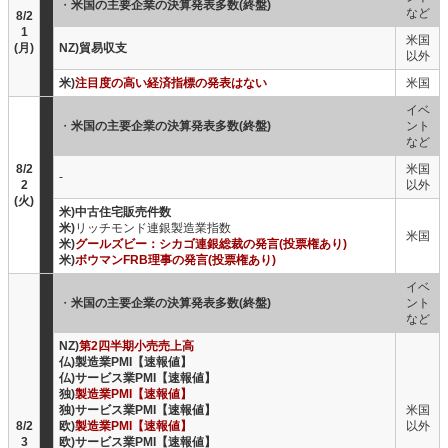
・
米国の主要企業の決算発表多数(終盤)
など
8/2
1
米国
(月)
NZ)貿易収支
以外
米)
注目度の高い経済指標の発表はない
米国
イベ
・
米国の主要企業の決算発表多数(終盤)
ント
など
8/2
米国
-
2
以外
(火)
米)中古住宅販売件数
米)
リッチモンド連銀製造業指数
米国
米)
グールズビー：シカゴ連銀総裁の発言(投票権あり)
米)
ボウマンFRB理事の発言(投票権あり)
イベ
・
米国の主要企業の決算発表多数(終盤)
ント
など
NZ)
第2四半期小売売上高
仏)製造業PMI【速報値】
仏)サービス業PMI【速報値】
独)
製造業PMI【速報値】
独)サービス業PMI【速報値】
米国
8/2
欧)
製造業PMI【速報値】
以外
3
欧)サービス業PMI【速報値】