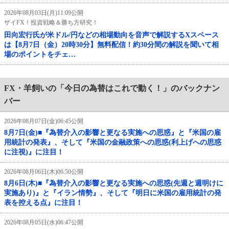
2026年08月03日(月)11:09公開
ザイFX！投資戦略＆勝ち方研究！
田向宏行氏が米ドル/円などの相場動向を音声で解説するXスペース
は【8月7日（金）20時30分】無料配信！約30分間の解説を聞いて相
場のポイントをチェ…
FX・羊飼いの「今日の為替はこれで動く！」のバックナン
バー
2026年08月07日(金)06:45公開
8月7日(金)■『為替介入の影響と更なる実施への思惑』と『米国の雇
用統計の発表』、そして『米国の金融政策への思惑(利上げへの思惑
に注視)』に注目！
2026年08月06日(木)06:50公開
8月6日(木)■『為替介入の影響と更なる実施への思惑(先週と週明けに
実施あり)』と『イラン情勢』、そして『明日に米国の雇用統計の発
表を控える点』に注目！
2026年08月05日(水)06:47公開