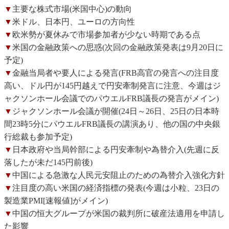
▼
主要な株式市場(米国中心)の動向
▼
米ドル、日本円、ユーロの方向性
▼
欧米勢が夏休みで市場参加者が少ない時期である点
▼
米国の金融政策への思惑(次回の金融政策発表は9月20日に
予定)
▼
金融当局者や要人による発言(FRB高官の発言への注目度
高い、ドル円が145円越えで円安牽制発言に注意、今週はジ
ャクソンホール会議でのパウエルFRB議長の発言がメイン)
▼
ジャクソンホール会議が開催(24日～26日、25日の日本時
間23時5分にパウエルFRB議長の講演あり、他の国の中央銀
行総裁も参加予定)
▼
日本政府や当局幹部による円安牽制や為替介入(先週に反
落したが未だ145円前後)
▼
中国による急激な人民元安阻止のための為替介入強化方針
▼
注目度の高い米国の経済指標の発表(今週は小粒、23日の
製造業PMI[速報値]がメイン)
▼
中国の恒大グループが米国の裁判所に破産法適用を申請し
た影響