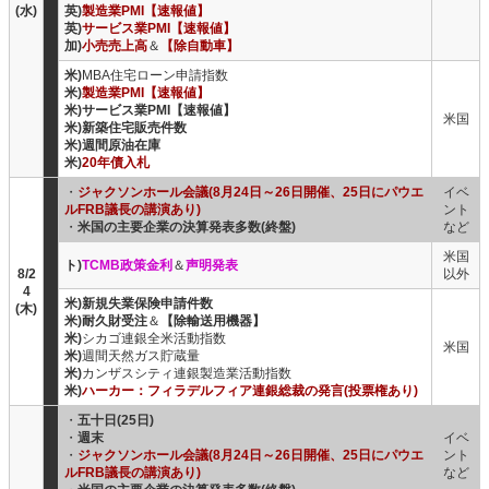
(水)
英)
製造業PMI【速報値】
英)
サービス業PMI【速報値】
加)
小売売上高
＆
【除自動車】
米)
MBA住宅ローン申請指数
米)
製造業PMI【速報値】
米)サービス業PMI【速報値】
米国
米)新築住宅販売件数
米)週間原油在庫
米)
20年債入札
・
ジャクソンホール会議(8月24日～26日開催、25日にパウエ
イベ
ルFRB議長の講演あり)
ント
・
米国の主要企業の決算発表多数(終盤)
など
米国
ト)
TCMB政策金利
＆
声明発表
8/2
以外
4
米)新規失業保険申請件数
(木)
米)耐久財受注
＆
【除輸送用機器】
米)
シカゴ連銀全米活動指数
米国
米)
週間天然ガス貯蔵量
米)
カンザスシティ連銀製造業活動指数
米)
ハーカー：フィラデルフィア連銀総裁の発言(投票権あり)
・
五十日(25日)
・
週末
イベ
・
ジャクソンホール会議(8月24日～26日開催、25日にパウエ
ント
ルFRB議長の講演あり)
など