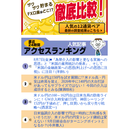
8月7日(金)■『為替介入の影響と更なる実施への
思惑』と『米国の雇用統計の発表』、そして
『米国の金融政策への思惑(利上げへの思惑に注
視)』に注目！(羊飼い)
米ドル/円は150円を試す展開に!? 米ドル高・円
安は終焉を迎え、2026年中に140円の大台打診
があってもサプライズではない！ 今回の介入は
成功するとみる(陳満咲杜)
米ドル/円の160～162円台は日米当局の防衛ライ
ンに！ GW介入時安値155円、神田シーリング
152円が下値めど、押し目買いから戻り売り戦
略へ(西原宏一)
日米協調介入の影響で円は一時的に方向感を失
いそうだが、米ドル/円の円安トレンド継続は変
えない！9月日銀会合がターニングポイントと
なるか？(今井雅人)