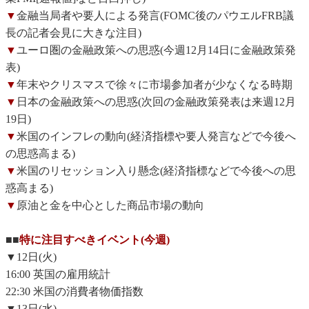
▼
金融当局者や要人による発言(FOMC後のパウエルFRB議
長の記者会見に大きな注目)
▼
ユーロ圏の金融政策への思惑(今週12月14日に金融政策発
表)
▼
年末やクリスマスで徐々に市場参加者が少なくなる時期
▼
日本の金融政策への思惑(次回の金融政策発表は来週12月
19日)
▼
米国のインフレの動向(経済指標や要人発言などで今後へ
の思惑高まる)
▼
米国のリセッション入り懸念(経済指標などで今後への思
惑高まる)
▼
原油と金を中心とした商品市場の動向
■■
特に注目すべきイベント(今週)
▼12日(火)
16:00 英国の雇用統計
22:30 米国の消費者物価指数
▼13日(水)