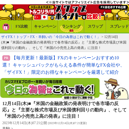
FX比較
キャンペーン
ランキング
スワップ
スプレッド
ザイFX！トップ
>
FX・羊飼いの「今日の為替はこれで動く！」
> 12月14日
(木)■『米国の金融政策の発表明けで各市場の反応』と『主要な株式市場及び米国
債利回りの動向』、そして『米国の小売売上高の発表』に注目！
【毎月更新！最新版】FXのキャンペーンおすすめ10
選！ キャッシュバックがもらえる条件が簡単なFX会社や、
「ザイFX！」限定のお得なキャンペーンを厳選して紹介
12月14日(木)■『米国の金融政策の発表明けで各市場の反
応』と『主要な株式市場及び米国債利回りの動向』、そして
『米国の小売売上高の発表』に注目！
2023年12月14日(木)07:21公開
[2023年12月14日(木)07:21更新]
羊飼い