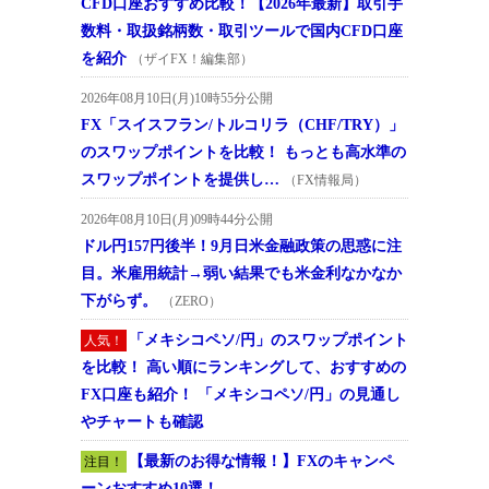
CFD口座おすすめ比較！【2026年最新】取引手
数料・取扱銘柄数・取引ツールで国内CFD口座
を紹介
（ザイFX！編集部）
2026年08月10日(月)10時55分公開
FX「スイスフラン/トルコリラ（CHF/TRY）」
のスワップポイントを比較！ もっとも高水準の
スワップポイントを提供し…
（FX情報局）
2026年08月10日(月)09時44分公開
ドル円157円後半！9月日米金融政策の思惑に注
目。米雇用統計→弱い結果でも米金利なかなか
下がらず。
（ZERO）
「メキシコペソ/円」のスワップポイント
人気！
を比較！ 高い順にランキングして、おすすめの
FX口座も紹介！ 「メキシコペソ/円」の見通し
やチャートも確認
【最新のお得な情報！】FXのキャンペ
注目！
ーンおすすめ10選！