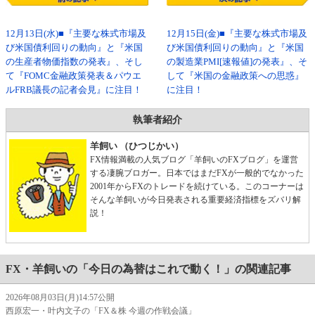
12月13日(水)■『主要な株式市場及
12月15日(金)■『主要な株式市場及
び米国債利回りの動向』と『米国
び米国債利回りの動向』と『米国
の生産者物価指数の発表』、そし
の製造業PMI[速報値]の発表』、そ
て『FOMC金融政策発表＆パウエ
して『米国の金融政策への思惑』
ルFRB議長の記者会見』に注目！
に注目！
執筆者紹介
羊飼い （ひつじかい）
FX情報満載の人気ブログ「羊飼いのFXブログ」を運営
する凄腕ブロガー。日本ではまだFXが一般的でなかった
2001年からFXのトレードを続けている。このコーナーは
そんな羊飼いが今日発表される重要経済指標をズバリ解
説！
FX・羊飼いの「今日の為替はこれで動く！」の関連記事
2026年08月03日(月)14:57公開
西原宏一・叶内文子の「FX＆株 今週の作戦会議」