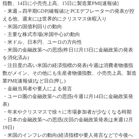
指数、14日に小売売上高、15日に製造業PMI[速報値]
・来週→四半期GDP[確報値]とPCEデフレーターの発表が控
える他、週末には世界的にクリスマス休暇入り
・米国の国債利回りの動向
・主要な株式市場(米国中心)の動向
・米ドル、日本円、ユーロの方向性
・米国の金融政策への思惑(昨日12月13日に金融政策の発表
を消化済み)
・注目度の高い米国の経済指標の発表(今週は消費者物価指
数がメイン、その他にも生産者物価指数、小売売上高、製造
業PMI[速報値]など目白押し)
・金融当局者や要人による発言
・ユーロ圏の金融政策への思惑(今週12月14日に金融政策発
表)
・年末やクリスマスで徐々に市場参加者が少なくなる時期
・日本の金融政策への思惑(次回の金融政策発表は来週12月
19日)
・米国のインフレの動向(経済指標や要人発言などで今後へ