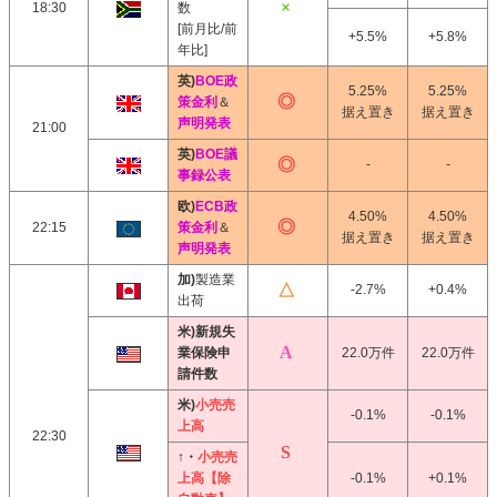
18:30
数
[前月比/前
+5.5%
+5.8%
年比]
英)
BOE政
5.25%
5.25%
策金利
＆
据え置き
据え置き
声明発表
21:00
英)
BOE議
-
-
事録公表
欧)
ECB政
4.50%
4.50%
22:15
策金利
＆
据え置き
据え置き
声明発表
加)
製造業
-2.7%
+0.4%
出荷
米)新規失
業保険申
22.0万件
22.0万件
請件数
米)
小売売
-0.1%
-0.1%
上高
22:30
↑・
小売売
上高【除
-0.1%
+0.1%