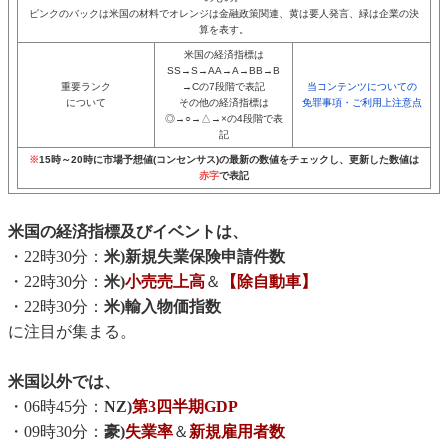
ピンクのバックは米国の材料でオレンジは金融政策関連、黄は要人発言、緑は企業の決
算を表す。
米国の経済指標は
SS→S→AA→A→BB→B
重要ランク
→Cの7段階で表記
当コンテンツについての
について
その他の経済指標は
免罪事項・ご利用上注意点
◎→○→△→×の4段階で表
記
※
15時～20時に市場予想値(コンセンサス)の最新の数値をチェックし、更新した数値は
赤字
で表記
米国の経済指標及びイベントは、
・22時30分：
米)新規失業保険申請件数
・22時30分：
米)
小売売上高
＆
【除自動車】
・22時30分：
米)輸入物価指数
に注目が集まる。
米国以外では、
・06時45分：
NZ)
第3四半期GDP
・09時30分：
豪)
失業率
＆
新規雇用者数