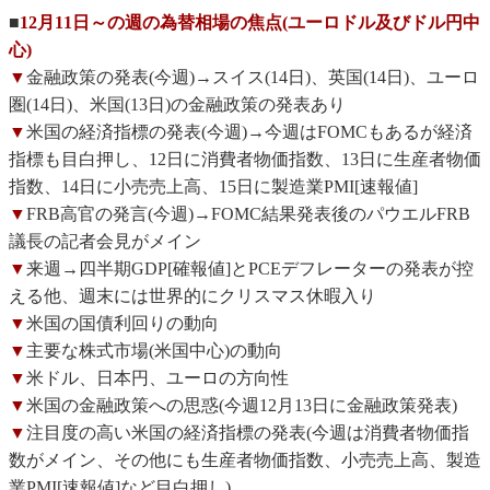
■
12月11日～の週の為替相場の焦点(ユーロドル及びドル円中
心)
▼
金融政策の発表(今週)→スイス(14日)、英国(14日)、ユーロ
圏(14日)、米国(13日)の金融政策の発表あり
▼
米国の経済指標の発表(今週)→今週はFOMCもあるが経済
指標も目白押し、12日に消費者物価指数、13日に生産者物価
指数、14日に小売売上高、15日に製造業PMI[速報値]
▼
FRB高官の発言(今週)→FOMC結果発表後のパウエルFRB
議長の記者会見がメイン
▼
来週→四半期GDP[確報値]とPCEデフレーターの発表が控
える他、週末には世界的にクリスマス休暇入り
▼
米国の国債利回りの動向
▼
主要な株式市場(米国中心)の動向
▼
米ドル、日本円、ユーロの方向性
▼
米国の金融政策への思惑(今週12月13日に金融政策発表)
▼
注目度の高い米国の経済指標の発表(今週は消費者物価指
数がメイン、その他にも生産者物価指数、小売売上高、製造
業PMI[速報値]など目白押し)