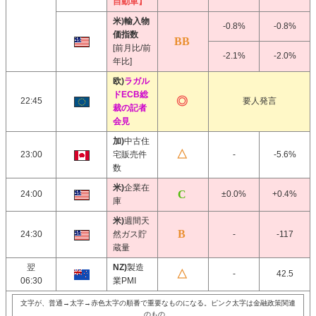
自動車】
米)輸入物
-0.8%
-0.8%
価指数
[前月比/前
-2.1%
-2.0%
年比]
欧)
ラガル
ドECB総
22:45
要人発言
裁の記者
会見
加)
中古住
23:00
宅販売件
-
-5.6%
数
米)
企業在
24:00
±0.0%
+0.4%
庫
米)
週間天
24:30
然ガス貯
-
-117
蔵量
翌
NZ)
製造
-
42.5
06:30
業PMI
文字が、普通→太字→赤色太字の順番で重要なものになる。ピンク太字は金融政策関連
のもの。