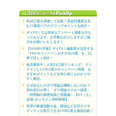
約40口座を調査して比較！高金利通貨を含
む12通貨ペアのスワップポイントを紹介！
ザイFX！では簡単なアンケート調査を行な
っております。お手数おかけしますがご協
力をお願いいたします！
【2026年8月版】ザイFX！編集部が注目する
「FXのキャンペーンおすすめ10選」を、記
事で詳しく紹介！
毎月更新中！人気FX口座ランキング。 ラン
クインしたFX口座のキャンペーン情報、お
すすめポイントなどを初心者にもわかりや
すく解説。
なぜあなたのダウ理論は機能しないのか？
田向宏行が導く「ダウ理論マスター講座」
～時間軸の基礎知識と実践編～ 【9/5（土）
会場+オンライン同時開催】
世界の株価指数や金、原油など注目のコモ
ディティを取引できるCFD口座を徹底比較！