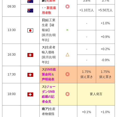
豪)
失業率
3.8%
3.7%
09:30
↑・
新規雇
+1.10万人
+5.50万人
用者数
日)
鉱工業
-
+1.0%
生産【確
13:30
報値】
[前月比/前
-
+0.9%
年比]
ス)
生産者
-
+0.2%
輸入価格
16:30
[前月比/前
-
-0.9%
年比]
ス)
SNB政
1.75%
1.75%
17:30
策金利
＆
据え置き
据え置き
声明発表
ス)
ジョー
ダンSNB
18:00
要人発言
総裁の記
者会見
南ア)
生産
+0.1%
+1.0%
者物価指