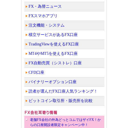
FX・為替ニュース
FXスマホアプリ
注文機能・システム
積立サービスがあるFX口座
TradingViewを使えるFX口座
MT4やMT5を使えるFX口座
FX自動売買（シストレ）口座
CFD口座
バイナリーオプション口座
読者が選んだFX口座人気ランキング！
ビットコイン取引所・販売所を比較
老舗FX会社の外為どっとコムではザイFX！か
らの口座開設者限定キャンペーン中！