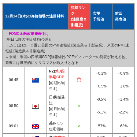
指標ラン
ク
市場
前回
12月14日(木)の為替相場の注目材料
(注目度＆
予想値
発表値
影響度)
・
FOMC金融政策発表明け
↓明日以降の注目材料(今週)↓
→15日(金)ユーロ圏と英国のPMI[速報値](製造業＆非製造業)、米国のPMI[速
報値](製造業＆非製造業)
→来週：米国の四半期GDP[確報値]やPCEデフレーターの発表が控える他、
週末には世界的にクリスマス休暇入りとなる
NZ)
第3四
+0.2%
+0.9%
半期GDP
06:45
[前期比/前
+0.5%
+1.8%
年比]
日)
機械受
-0.5%
+1.4%
注
08:50
[前月比/前
-5.1%
-2.2%
年比]
英)
RICS
09:01
-57%
-63%
住宅価格