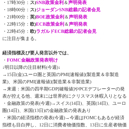
・17時30分：
ス)
SNB政策金利
＆
声明発表
・18時00分：
ス)
ジョーダンSNB総裁の記者会見
・21時00分：
英)
BOE政策金利
＆
声明発表
・22時15分：
欧)
ECB政策金利
＆
声明発表
・22時45分：
欧)
ラガルドECB総裁の記者会見
に注目が集まる。
経済指標及び要人発言以外では、
・
FOMC金融政策発表明け
↓明日以降の注目材料(今週)↓
→15日(金)ユーロ圏と英国のPMI[速報値](製造業＆非製造
業)、米国のPMI[速報値](製造業＆非製造業)
→来週：米国の四半期GDP[確報値]やPCEデフレーターの発
表が控える他、週末には世界的にクリスマス休暇入りとなる
・金融政策の発表(今週)→スイス(14日)、英国(14日)、ユーロ
圏(14日)、米国(13日)の金融政策の発表あり
・米国の経済指標の発表(今週)→今週はFOMCもあるが経済
指標も目白押し、12日に消費者物価指数、13日に生産者物価