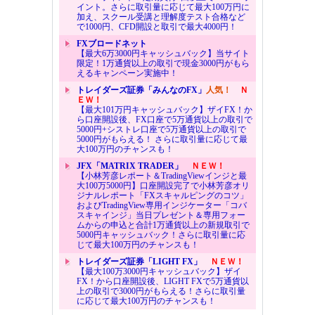
イント。さらに取引量に応じて最大100万円に
加え、スクール受講と理解度テスト合格など
で1000円、CFD開設と取引で最大4000円！
FXブロードネット
【最大6万3000円キャッシュバック】当サイト
限定！1万通貨以上の取引で現金3000円がもら
えるキャンペーン実施中！
トレイダーズ証券「みんなのFX」
人気！
Ｎ
ＥＷ！
【最大101万円キャッシュバック】ザイFX！か
ら口座開設後、FX口座で5万通貨以上の取引で
5000円+シストレ口座で5万通貨以上の取引で
5000円がもらえる！ さらに取引量に応じて最
大100万円のチャンスも！
JFX「MATRIX TRADER」
ＮＥＷ！
【小林芳彦レポート＆TradingViewインジと最
大100万5000円】口座開設完了で小林芳彦オリ
ジナルレポート「FXスキャルピングのコツ」
およびTradingView専用インジケーター「コバ
スキャインジ」当日プレゼント＆専用フォー
ムからの申込と合計1万通貨以上の新規取引で
5000円キャッシュバック！さらに取引量に応
じて最大100万円のチャンスも！
トレイダーズ証券「LIGHT FX」
ＮＥＷ！
【最大100万3000円キャッシュバック】ザイ
FX！から口座開設後、LIGHT FXで5万通貨以
上の取引で3000円がもらえる！さらに取引量
に応じて最大100万円のチャンスも！