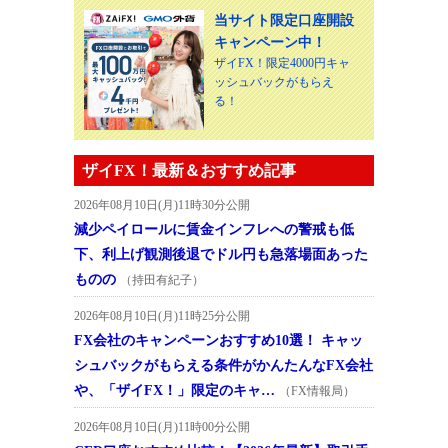
当サイト限定口座開設
キャンペーン中！
ザイFX！限定4000円キャ
ッシュバックがもらえ
る！
ザイFX！最新＆おすすめ記事
2026年08月10日(月)11時30分公開
減少ペイロールに賃金インフレへの警戒も低
下、利上げ観測後退でドル円も急落場面あった
ものの
（持田有紀子）
2026年08月10日(月)11時25分公開
FX会社のキャンペーンおすすめ10選！ キャッ
シュバックがもらえる条件がかんたんなFX会社
や、「ザイFX！」限定のキャ…
（FX情報局）
2026年08月10日(月)11時00分公開