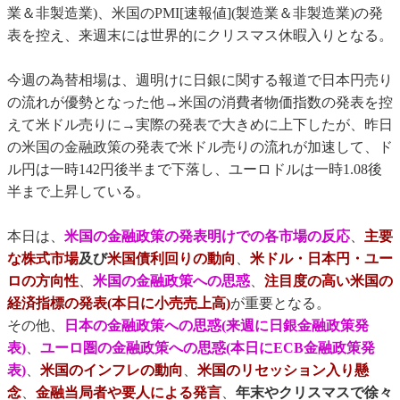
業＆非製造業)、米国のPMI[速報値](製造業＆非製造業)の発
表を控え、来週末には世界的にクリスマス休暇入りとなる。
今週の為替相場は、週明けに日銀に関する報道で日本円売り
の流れが優勢となった他→米国の消費者物価指数の発表を控
えて米ドル売りに→実際の発表で大きめに上下したが、昨日
の米国の金融政策の発表で米ドル売りの流れが加速して、ド
ル円は一時142円後半まで下落し、ユーロドルは一時1.08後
半まで上昇している。
本日は、
米国の金融政策の発表明けでの各市場の反応
、
主要
な株式市場
及び
米国債利回りの動向
、
米ドル・日本円・ユー
ロの方向性
、
米国の金融政策への思惑
、
注目度の高い米国の
経済指標の発表(本日に小売売上高)
が重要となる。
その他、
日本の金融政策への思惑(来週に日銀金融政策発
表)
、
ユーロ圏の金融政策への思惑(本日にECB金融政策発
表)
、
米国のインフレの動向
、
米国のリセッション入り懸
念
、
金融当局者や要人による発言
、
年末やクリスマスで徐々