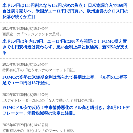
米ドル/円は155円割れなら152円が次の焦点！ 日米協調介入で160円
台は戻り売りへ。米国がユーロ/円で円買い、欧州通貨のクロス円の
反落が続くか注目
2026年07月30日(木)16:17公開
西原宏一の「ヘッジファンドの思惑」
米ドル/円は年内170円、ユーロ/円は200円を視野に！ FOMC据え置
きでも円安構造は変わらず、悪い金利上昇と原油高、新NISAが支え
る
2026年07月30日(木)15:24公開
持田有紀子の「戦うオンナのマーケット日記」
FOMCの姿勢に米短期金利は売られて長期は上昇、ドル円の上昇不
足でユーロ円は187円台に
2026年07月30日(木)09:44公開
FXデイトレーダーZEROの「なんで動いた？ 昨日の相場」
FOMCドル安で反応！中東情勢悪化のドル高と綱引き。米6月PCEデ
フレーター、消費税減税の決定に注目。
2026年07月29日(水)14:42公開
持田有紀子の「戦うオンナのマーケット日記」