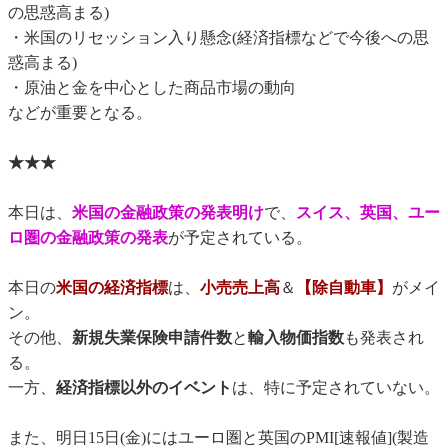
の思惑高まる)
・米国のリセッション入り懸念(経済指標などで今後への思
惑高まる)
・原油と金を中心とした商品市場の動向
などが重要となる。
★★★
本日は、
米国の金融政策の発表明け
で、
スイス、英国、ユー
ロ圏の金融政策の発表
が予定されている。
本日の
米国の経済指標
は、
小売売上高
＆
【除自動車】
がメイ
ン。
その他、
新規失業保険申請件数
と
輸入物価指数
も発表され
る。
一方、
経済指標以外のイベント
は、特に予定されていない。
また、明日15日(金)にはユーロ圏と英国のPMI[速報値](製造