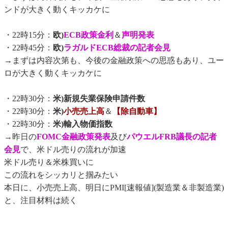
ンドが大きく動くキッカケに
・22時15分：
欧)
ECB政策金利
＆
声明発表
・22時45分：
欧)
ラガルドECB総裁の記者会見
→まずは内容次第も、今後の金融政策への思惑もあり、ユー
ロが大きく動くキッカケに
・22時30分：
米)新規失業保険申請件数
・22時30分：
米)
小売売上高
＆
【除自動車】
・22時30分：
米)輸入物価指数
→昨日の
FOMC金融政策発表
及び
パウエルFRB議長の記者
会見
で、米ドル売りの流れが加速
米ドル売り＆米株買いに
この流れをシッカリと掴みたい
本日に、小売売上高、明日にPMI[速報値](製造業＆非製造業)
と、注目材料は続く