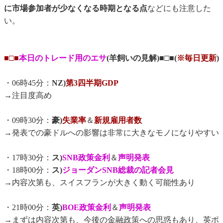
に市場参加者が少なくなる時期となる点
などにも注意した
い。
■□■
本日のトレード用のエサ
(羊飼いの見解)■□■(
※毎日更新
)
・06時45分：
NZ)
第3四半期GDP
→注目度高め
・09時30分：
豪)
失業率
＆
新規雇用者数
→発表での豪ドルへの影響は非常に大きなモノになりやすい
・17時30分：
ス)
SNB政策金利
＆
声明発表
・18時00分：
ス)
ジョーダンSNB総裁の記者会見
→内容次第も、スイスフランが大きく動く可能性あり
・21時00分：
英)
BOE政策金利
＆
声明発表
→まずは内容次第も、今後の金融政策への思惑もあり、英ポ