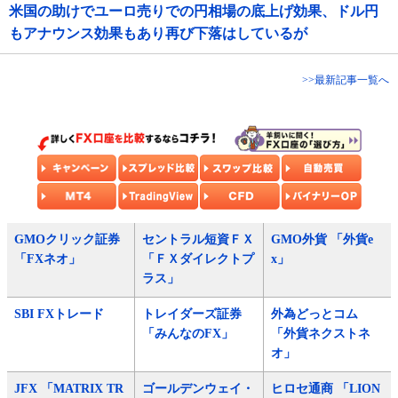
米国の助けでユーロ売りでの円相場の底上げ効果、ドル円
もアナウンス効果もあり再び下落はしているが
>>最新記事一覧へ
GMOクリック証券
セントラル短資ＦＸ
GMO外貨 「外貨e
「FXネオ」
「ＦＸダイレクトプ
x」
ラス」
SBI FXトレード
トレイダーズ証券
外為どっとコム
「みんなのFX」
「外貨ネクストネ
オ」
JFX 「MATRIX TR
ゴールデンウェイ・
ヒロセ通商 「LION