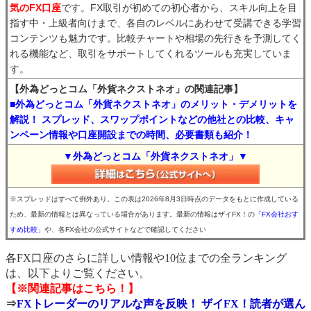
気のFX口座
です。FX取引が初めての初心者から、スキル向上を目
指す中・上級者向けまで、各自のレベルにあわせて受講できる学習
コンテンツも魅力です。比較チャートや相場の先行きを予測してく
れる機能など、取引をサポートしてくれるツールも充実していま
す。
【外為どっとコム「外貨ネクストネオ」の関連記事】
■外為どっとコム「外貨ネクストネオ」のメリット・デメリットを
解説！ スプレッド、スワップポイントなどの他社との比較、キャ
ンペーン情報や口座開設までの時間、必要書類も紹介！
▼外為どっとコム「外貨ネクストネオ」▼
※スプレッドはすべて例外あり。この表は2026年8月3日時点のデータをもとに作成している
ため、最新の情報とは異なっている場合があります。最新の情報はザイFX！の
「FX会社おす
すめ比較」
や、各FX会社の公式サイトなどで確認してください
各FX口座のさらに詳しい情報や10位までの全ランキング
は、以下よりご覧ください。
【※関連記事はこちら！】
⇒
FXトレーダーのリアルな声を反映！ ザイFX！読者が選ん