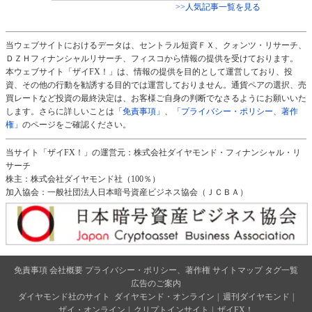
>>人気記事一覧を見る
当ウェブサイトにおけるデータは、セントラル短資ＦＸ、クォンツ・リサーチ、
ＤＺＨフィナンシャルリサーチ、フィスコから情報の提供を受けております。
本ウェブサイト「ザイFX！」は、情報の提供を目的として運営しており、投
資、その他の行動を勧誘する目的では運営しておりません。通貨ペアの選択、売
買レートなど投資の最終決定は、お客様ご自身の判断でなさるようにお願いいた
します。さらに詳しいことは
「免責事項」
、
「プライバシー・ポリシー、著作
権」
のページをご確認ください。
当サイト「ザイFX！」の運営元：株式会社ダイヤモンド・フィナンシャル・リ
サーチ
株主：株式会社ダイヤモンド社（100％）
加入協会：一般社団法人日本暗号資産ビジネス協会（ＪＣＢＡ）
免責事項
会社概要
プライバシー・ポリシー、著作権
サイトマップ
タグ一覧
広告のご案内
ダイヤモンド社のサイト
ダイヤモンド・オンライン
|
週刊ダイヤモンド
|
ザイ・オンライン
|
クリプトインサイト
|
ザイFX！