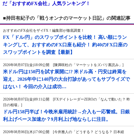
だ「おすすめFX会社」人気ランキング！
■持田有紀子の「戦うオンナのマーケット日記」の関連記事
おすすめのFX会社をザイFX！編集部が徹底調査！
FX「ドル/円」のスワップポイントを比較！ 高い順にラン
キングして、おすすめのFX口座も紹介！ 約40のFX口座の
スワップポイントを調査【最新】
2026年08月07日(金)18:09公開 [陳満咲杜の「マーケットをズバリ裏読み」]
米ドル/円は150円を試す展開に!? 米ドル高・円安は終焉を
迎え、2026年中に140円の大台打診があってもサプライズで
はない！ 今回の介入は成功…
2026年08月07日(金)09:11公開 [FXデイトレーダーZEROの「なんで動いた？ 昨
日の相場」]
ドル円158円半ば！今晩米雇用統計→介入も一応警戒。日銀
利上げペース加速か？9月利上げ地ならしに注目。
2026年08月06日(木)17:00公開 [今井雅人の「どうする？ どうなる？ 日本経