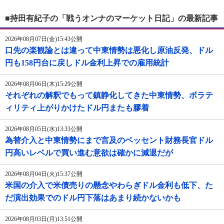
■持田有紀子の「戦うオンナのマーケット日記」の最新記事
2026年08月07日(金)15:43公開
口先の楽観論とは違って中東情勢は悪化し原油反発、ドル
円も158円台に戻しドル金利上昇での雇用統計
2026年08月06日(木)15:29公開
それぞれの解釈でもって鎮静化してきた中東情勢、ボラテ
ィリティ上がりかけたドル円またも膠着
2026年08月05日(水)13:33公開
為替介入と中東情勢にまで言及のベッセント財務長官ドル
円高いレベルで買い進む意欲は確かに減退だが
2026年08月04日(火)15:37公開
米国の介入で米債売りの懸念やわらぎドル金利も低下、た
だ演出効果でのドル円下落はあまり続かないかも
2026年08月03日(月)13:51公開