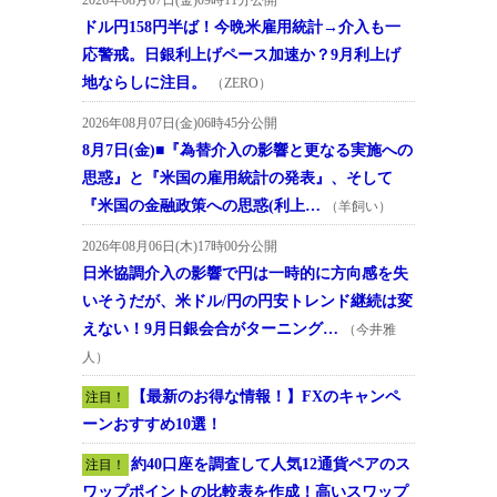
ドル円158円半ば！今晩米雇用統計→介入も一
応警戒。日銀利上げペース加速か？9月利上げ
地ならしに注目。
（ZERO）
2026年08月07日(金)06時45分公開
8月7日(金)■『為替介入の影響と更なる実施への
思惑』と『米国の雇用統計の発表』、そして
『米国の金融政策への思惑(利上…
（羊飼い）
2026年08月06日(木)17時00分公開
日米協調介入の影響で円は一時的に方向感を失
いそうだが、米ドル/円の円安トレンド継続は変
えない！9月日銀会合がターニング…
（今井雅
人）
【最新のお得な情報！】FXのキャンペ
注目！
ーンおすすめ10選！
約40口座を調査して人気12通貨ペアのス
注目！
ワップポイントの比較表を作成！高いスワップ