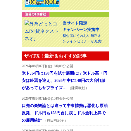
当サイト限定
キャンペーン実施中
初心者にうれしい無料オ
ンラインセミナーが充実!
ザイFX！最新＆おすすめ記事
2026年08月07日(金)18時09分公開
米ドル/円は150円を試す展開に!? 米ドル高・円
安は終焉を迎え、2026年中に140円の大台打診
があってもサプライズ…
（陳満咲杜）
2026年08月07日(金)15時43分公開
口先の楽観論とは違って中東情勢は悪化し原油
反発、ドル円も158円台に戻しドル金利上昇で
の雇用統計
（持田有紀子）
2026年08月07日(金)09時11分公開