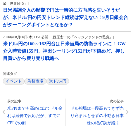
済、世界経済」]
日米協調介入の影響で円は一時的に方向感を失いそうだ
が、米ドル/円の円安トレンド継続は変えない！9月日銀会合
がターニングポイントとなるか？
2026年08月06日(木)13:20公開 [西原宏一の「ヘッジファンドの思惑」]
米ドル/円の160～162円台は日米当局の防衛ラインに！ GW
介入時安値155円、神田シーリング152円が下値めど、押し
目買いから戻り売り戦略へ
関連タグ
イベント
為替市場
米ドル/円
前の記事
次の記事
米PPIまでも高めに出てドル金
ドル相場は一段高もできず売
利は続伸で反応だが、すでに
り込まれもせずの小動き日本
CPIでの耐…
株の絶好調が続く…