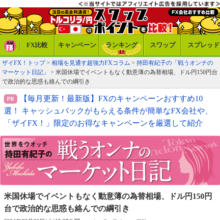
FX比較
キャンペーン
ランキング
スワップ
スプレッド
ザイFX！トップ
>
相場を見通す超強力FXコラム
>
持田有紀子の「戦うオンナの
マーケット日記」
> 米国休場でイベントもなく動意薄の為替相場、ドル円150円台
で政治的な思惑も絡んでの綱引き
【毎月更新！最新版】FXのキャンペーンおすすめ10
選！ キャッシュバックがもらえる条件が簡単なFX会社や、
「ザイFX！」限定のお得なキャンペーンを厳選して紹介
米国休場でイベントもなく動意薄の為替相場、
ドル円150円
台で政治的な思惑も絡んでの綱引き