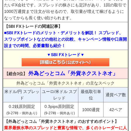
たいFX会社です。スプレッドの狭さにも定評があり、1回の取引で
1000万通貨まで注文が出せるので、取引量が増えて稼げるように
なってからも長く使い続けられます。
【SBI FXトレードの関連記事】
■SBI FXトレードのメリット・デメリットを解説！ スプレッド、
スワップポイントなどの他社との比較、キャンペーン情報や口座開
設までの時間、必要書類も紹介！
▼SBI FXトレード▼
外為どっとコム「外貨ネクストネオ」
【総合3位】
外為どっとコム「外貨ネクストネオ」の主なスペック
米ドル/円 スプレッ
ユーロ/米ドル スプ
最低取引単
通貨ペア数
ド
レッド
位
0.2銭原則固定
0.3pips原則固定
1000通貨
42ペア
(9-27時・例外あり)
(9-27時・例外あり)
【外為どっとコム「外貨ネクストネオ」のおすすめポイント】
業界最狭水準のスプレッドと豊富な情報で、多くのトレーダーに人