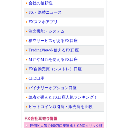
会社の信頼性
FX・為替ニュース
FXスマホアプリ
注文機能・システム
積立サービスがあるFX口座
TradingViewを使えるFX口座
MT4やMT5を使えるFX口座
FX自動売買（シストレ）口座
CFD口座
バイナリーオプション口座
読者が選んだFX口座人気ランキング！
ビットコイン取引所・販売所を比較
圧倒的人気で100万口座達成！ GMOクリック証