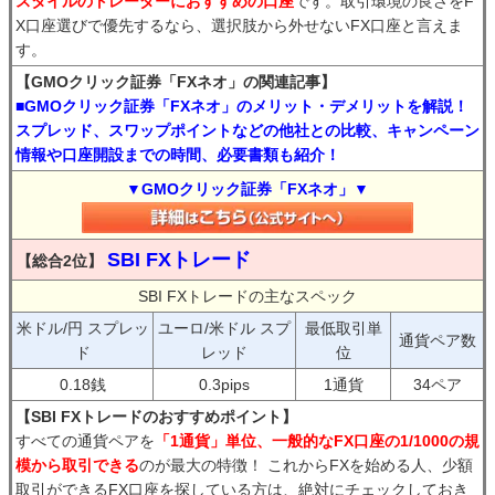
スタイルのトレーダーにおすすめの口座
です。取引環境の良さをF
X口座選びで優先するなら、選択肢から外せないFX口座と言えま
す。
【GMOクリック証券「FXネオ」の関連記事】
■GMOクリック証券「FXネオ」のメリット・デメリットを解説！
スプレッド、スワップポイントなどの他社との比較、キャンペーン
情報や口座開設までの時間、必要書類も紹介！
▼GMOクリック証券「FXネオ」▼
SBI FXトレード
【総合2位】
SBI FXトレードの主なスペック
米ドル/円 スプレッ
ユーロ/米ドル スプ
最低取引単
通貨ペア数
ド
レッド
位
0.18銭
0.3pips
1通貨
34ペア
【SBI FXトレードのおすすめポイント】
すべての通貨ペアを
「1通貨」単位、一般的なFX口座の1/1000の規
模から取引できる
のが最大の特徴！ これからFXを始める人、少額
取引ができるFX口座を探している方は、絶対にチェックしておき