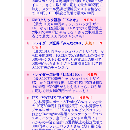
200FXポイント＆定期買付1回以上で1000FXポ
イント。さらに取引量に応じて最大100万円に
加え、スクール受講と理解度テスト合格など
で1000円、CFD開設と取引で最大4000円！
GMOクリック証券「FXネオ」
ＮＥＷ！
【最大100万4000円キャッシュバック】ザイ
FX！から口座開設後、FXネオで1万通貨以上
の取引で4000円がもらえる！ さらに取引量に
応じて最大100万円のチャンスも！
トレイダーズ証券「みんなのFX」
人気！
Ｎ
ＥＷ！
【最大101万円キャッシュバック】ザイFX！か
ら口座開設後、FX口座で5万通貨以上の取引で
5000円+シストレ口座で5万通貨以上の取引で
5000円がもらえる！ さらに取引量に応じて最
大100万円のチャンスも！
トレイダーズ証券「LIGHT FX」
ＮＥＷ！
【最大100万3000円キャッシュバック】ザイ
FX！から口座開設後、LIGHT FXで5万通貨以
上の取引で3000円がもらえる！さらに取引量
に応じて最大100万円のチャンスも！
JFX「MATRIX TRADER」
ＮＥＷ！
【小林芳彦レポート＆TradingViewインジと最
大100万5000円】口座開設完了で小林芳彦オリ
ジナルレポート「FXスキャルピングのコツ」
およびTradingView専用インジケーター「コバ
スキャインジ」当日プレゼント＆専用フォー
ムからの申込と合計1万通貨以上の新規取引で
5000円キャッシュバック！さらに取引量に応