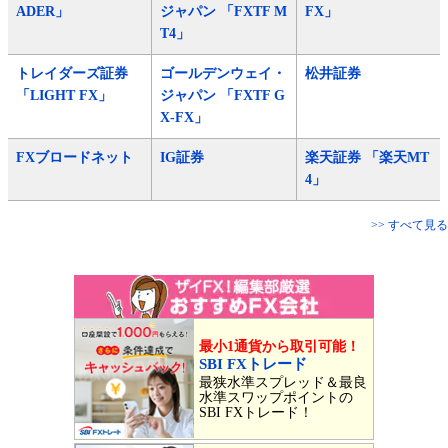
ADER」
ジャパン 「FXTF M
FX」
T4」
トレイダーズ証券
ゴールデンウェイ・
松井証券
「LIGHT FX」
ジャパン 「FXTF G
X-FX」
FXブロードネット
IG証券
楽天証券 「楽天MT
4」
>> すべて見る
最小1通貨から取引可能！
SBI FXトレード
最狭水準スプレッド＆最良
水準スワップポイントの
SBI FXトレード！