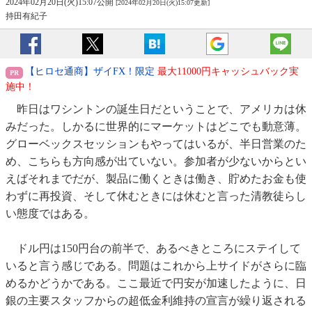
2024年02月20日(火)15:07公開
[2024年02月20日(火)15:07更新]
持田有紀子
【ヒロセ通商】ザイFX！限定
最大11000円キャッシュバック実
施中！
昨日はワシントンの誕生日だということで、アメリカは休
みだった。しかるに世界的にマーケットはどこでも動意薄。
グローベックスセッションもやってはいるが、半日営業のた
め、こちらも方向感が出ていない。参加者が少ないからとい
えばそれまでだが、製品に働くときは働き、貯めたお金も使
わずに再投資、そして休むときには休むと言った清教徒らし
い態度ではある。
ドル円は150円台の前半で、あるべきところにステイして
いると言う感じである。問題はこれから上サイドがさらに臨
めるかどうかである。ここ最近で円安が加速したように、日
銀の主要スタッフからの超低金利維持の宣言が繰り返される