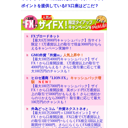
ポイントを提供しているFX口座はどこだ？
FXブロードネット
【最大6万3000円キャッシュバック】当サイト
限定！1万通貨以上の取引で現金3000円がもら
えるキャンペーン実施中！
GMO外貨「外貨ex」
人気上昇中！
【最大100万4000円キャッシュバック】ザイ
FX！から口座開設後、1万通貨以上の取引で
4000円がもらえる！ さらに取引量に応じて最
大100万円のチャンスも！
ヒロセ通商「LION FX」
キャッシュバック増
額
ＮＥＷ！
【最大100万7000円キャッシュバック】ザイ
FX！から口座開設後、英ポンド/円1万通貨以
上の取引で5000円がもらえる！ さらに他社か
らのりかえなら2000円！ 取引量に応じて最大
100万円のチャンスも！
外為どっとコム「外貨ネクストネオ」
【最大101万2000円＋1200FXポイント】ザイ
FX！から口座開設後、FX口座で1万通貨以上
の取引1回で5000円+らくらくFX積立1回以上定
期買付で3000円。さらにらくらくFX積立開設