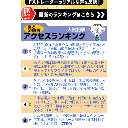
8月7日(金)■『為替介入の影響と更なる実施への
思惑』と『米国の雇用統計の発表』、そして
『米国の金融政策への思惑(利上げへの思惑に注
視)』に注目！(羊飼い)
米ドル/円は150円を試す展開に!? 米ドル高・円
安は終焉を迎え、2026年中に140円の大台打診
があってもサプライズではない！ 今回の介入は
成功するとみる(陳満咲杜)
米ドル/円の160～162円台は日米当局の防衛ライ
ンに！ GW介入時安値155円、神田シーリング
152円が下値めど、押し目買いから戻り売り戦
略へ(西原宏一)
日米協調介入の影響で円は一時的に方向感を失
いそうだが、米ドル/円の円安トレンド継続は変
えない！9月日銀会合がターニングポイントと
なるか？(今井雅人)
ドル円158円半ば！今晩米雇用統計→介入も一
応警戒。日銀利上げペース加速か？9月利上げ
地ならしに注目。(ZERO)