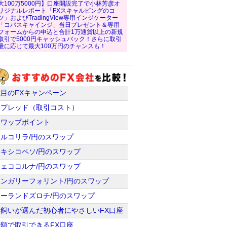
大100万5000円】口座開設完了で小林芳彦オ
リジナルレポート「FXスキャルピングのコ
ツ」およびTradingView専用インジケーター
「コバスキャインジ」当日プレゼント＆専用
フォームからの申込と合計1万通貨以上の新規
取引で5000円キャッシュバック！さらに取引
量に応じて最大100万円のチャンスも！
注目のFXキャンペーン
スプレッド（取引コスト）
スワップポイント
トルコリラ/円のスワップ
メキシコペソ/円のスワップ
チェココルナ/円のスワップ
ハンガリーフォリント/円のスワップ
ポーランドズロチ/円のスワップ
羊飼いが選んだ初心者にやさしいFX口座
少額で取引できるFX口座