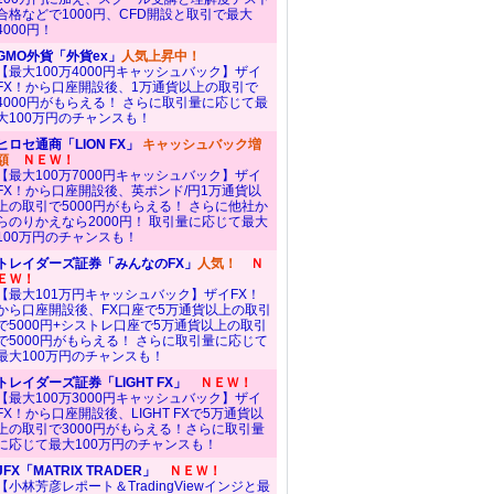
合格などで1000円、CFD開設と取引で最大
4000円！
GMO外貨「外貨ex」
人気上昇中！
【最大100万4000円キャッシュバック】ザイ
FX！から口座開設後、1万通貨以上の取引で
4000円がもらえる！ さらに取引量に応じて最
大100万円のチャンスも！
ヒロセ通商「LION FX」
キャッシュバック増
額
ＮＥＷ！
【最大100万7000円キャッシュバック】ザイ
FX！から口座開設後、英ポンド/円1万通貨以
上の取引で5000円がもらえる！ さらに他社か
らのりかえなら2000円！ 取引量に応じて最大
100万円のチャンスも！
トレイダーズ証券「みんなのFX」
人気！
Ｎ
ＥＷ！
【最大101万円キャッシュバック】ザイFX！
から口座開設後、FX口座で5万通貨以上の取引
で5000円+シストレ口座で5万通貨以上の取引
で5000円がもらえる！ さらに取引量に応じて
最大100万円のチャンスも！
トレイダーズ証券「LIGHT FX」
ＮＥＷ！
【最大100万3000円キャッシュバック】ザイ
FX！から口座開設後、LIGHT FXで5万通貨以
上の取引で3000円がもらえる！さらに取引量
に応じて最大100万円のチャンスも！
JFX「MATRIX TRADER」
ＮＥＷ！
【小林芳彦レポート＆TradingViewインジと最