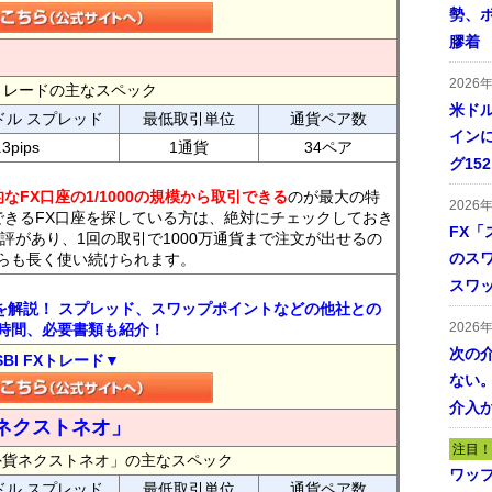
勢、
膠着
2026
FXトレードの主なスペック
米ドル
ドル スプレッド
最低取引単位
通貨ペア数
インに
.3pips
1通貨
34ペア
グ15
なFX口座の1/1000の規模から取引できる
のが最大の特
2026
できるFX口座を探している方は、絶対にチェックしておき
FX「
評があり、1回の取引で1000万通貨まで注文が出せるの
のス
らも長く使い続けられます。
スワ
トを解説！ スプレッド、スワップポイントなどの他社との
2026
時間、必要書類も紹介！
次の
SBI FXトレード▼
ない。
介入
ネクストネオ」
注目！
外貨ネクストネオ」の主なスペック
ワッ
ドル スプレッド
最低取引単位
通貨ペア数