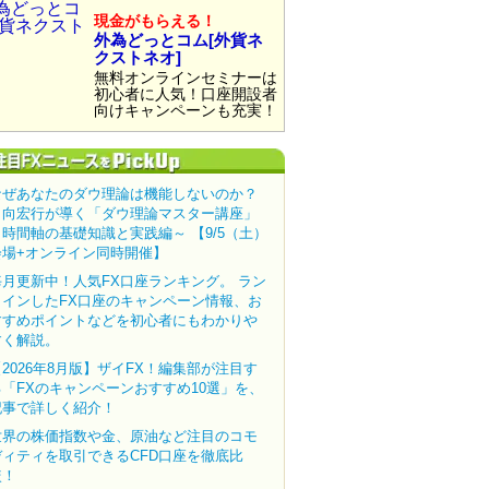
現金がもらえる！
外為どっとコム[外貨ネ
クストネオ]
無料オンラインセミナーは
初心者に人気！口座開設者
向けキャンペーンも充実！
なぜあなたのダウ理論は機能しないのか？
田向宏行が導く「ダウ理論マスター講座」
～時間軸の基礎知識と実践編～ 【9/5（土）
会場+オンライン同時開催】
毎月更新中！人気FX口座ランキング。 ラン
クインしたFX口座のキャンペーン情報、お
すすめポイントなどを初心者にもわかりや
すく解説。
【2026年8月版】ザイFX！編集部が注目す
る「FXのキャンペーンおすすめ10選」を、
記事で詳しく紹介！
世界の株価指数や金、原油など注目のコモ
ディティを取引できるCFD口座を徹底比
較！