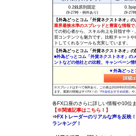
0.2銭原則固定
0.3p
(9-27時・例外あり)
(9-2
【外為どっとコム「外貨ネクストネオ」の
業界最狭水準のスプレッドと豊富な情報で
ての初心者から、スキル向上を目指す中・
習コンテンツも魅力です。比較チャートや
トしてくれるツールも充実しています。
【外為どっとコム「外貨ネクストネオ」の
■外為どっとコム「外貨ネクストネオ」の
ントなどの他社との比較、キャンペーン情
▼外為どっと
※スプレッドはすべて例外あり。この表は2026年8月3日
ます。最新の情報はザイFX！の
「FX会社おすすめ比較」
や
各FX口座のさらに詳しい情報や10
【※関連記事はこちら！】
⇒
FXトレーダーのリアルな声を反映！
ランキング！