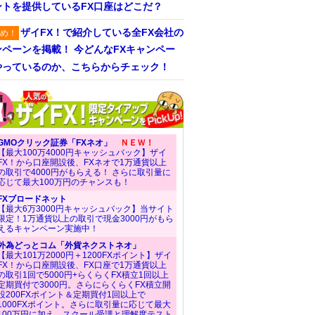
ントを提供しているFX口座はどこだ？
ザイFX！で紹介している全FX会社の
め！
ンペーンを掲載！ 今どんなFXキャンペー
やっているのか、こちらからチェック！
GMOクリック証券「FXネオ」
ＮＥＷ！
【最大100万4000円キャッシュバック】ザイ
FX！から口座開設後、FXネオで1万通貨以上
の取引で4000円がもらえる！ さらに取引量に
応じて最大100万円のチャンスも！
FXブロードネット
【最大6万3000円キャッシュバック】当サイト
限定！1万通貨以上の取引で現金3000円がもら
えるキャンペーン実施中！
外為どっとコム「外貨ネクストネオ」
【最大101万2000円＋1200FXポイント】ザイ
FX！から口座開設後、FX口座で1万通貨以上
の取引1回で5000円+らくらくFX積立1回以上
定期買付で3000円。さらにらくらくFX積立開
設200FXポイント＆定期買付1回以上で
1000FXポイント。さらに取引量に応じて最大
100万円に加え、スクール受講と理解度テスト