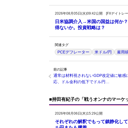
2026年08月05日(水)09:42公開 [FXデイ
日米協調介入→米国の国益は何か？
得ないか。投資戦略は？
関連タグ
PCEデフレーター
米ドル/円
雇用
前の記事
通常は材料視されないGDP改定値に敏感
応、ドル金利の低下でドル円…
■持田有紀子の「戦うオンナのマーケ
2026年08月06日(木)15:29公開
それぞれの解釈でもって鎮静化して
ル円またも膠着