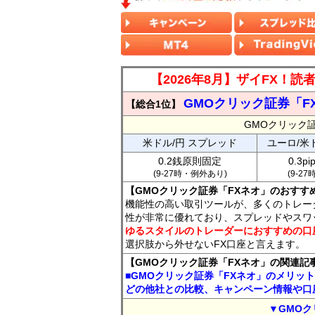
【2026年8月】ザイFX！
GMOクリック証券「F
【総合1位】
GMOクリック
米ドル/円 スプレッド
ユーロ/米
0.2銭原則固定
0.3p
(9-27時・例外あり)
(9-2
【GMOクリック証券「FXネオ」のおすす
機能性の高い取引ツールが、多くのトレー
性が非常に優れており、スプレッドやスワ
ゆるスタイルのトレーダーにおすすめの口
選択肢から外せないFX口座と言えます。
【GMOクリック証券「FXネオ」の関連記
■GMOクリック証券「FXネオ」のメリッ
どの他社との比較、キャンペーン情報や口
▼GMOク