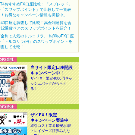
MT4おすすめFX口座比較！「スプレッド」
や「スワップポイント」で比較して一覧表
に！お得なキャンペーン情報も掲載中。
約40口座を調査して比較！高金利通貨を含
む12通貨ペアのスワップポイントを紹介！
高金利で人気のトルコリラ。 約30のFX口座
の「トルコリラ/円」のスワップポイントを
調査して比較！
当サイト限定口座開設
キャンペーン中！
ザイFX！限定4000円キャ
ッシュバックがもらえ
る！
ザイFX！限定
キャンペーン実施中
取引コスト業界最安水準!
トレイダーズ証券みんな