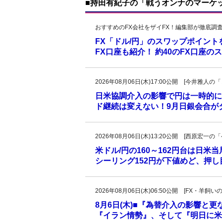
■持田有紀子の「戦うオンナのマーケ
おすすめのFX会社をザイFX！編集部が徹底調
FX「ドル/円」のスワップポイン
FX口座も紹介！ 約40のFX口座
2026年08月06日(木)17:00公開 [今井雅
日米協調介入の影響で円は一時的に
ド継続は変えない！9月日銀会合が
2026年08月06日(木)13:20公開 [西原宏
米ドル/円の160～162円台は日米
シーリング152円が下値めど、押
2026年08月06日(木)06:50公開 [FX・
8月6日(木)■『為替介入の影響と
『イラン情勢』、そして『明日に米