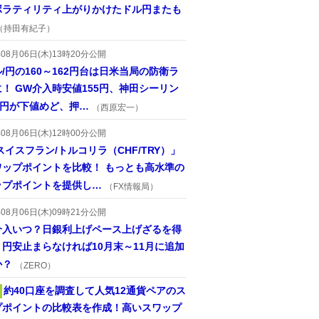
ボラティリティ上がりかけたドル円またも
（持田有紀子）
年08月06日(木)13時20分公開
/円の160～162円台は日米当局の防衛ラ
！ GW介入時安値155円、神田シーリン
2円が下値めど、押…
（西原宏一）
年08月06日(木)12時00分公開
スイスフラン/トルコリラ（CHF/TRY）」
ワップポイントを比較！ もっとも高水準の
ップポイントを提供し…
（FX情報局）
年08月06日(木)09時21分公開
介入いつ？日銀利上げペース上げざるを得
円安止まらなければ10月末～11月に追加
か？
（ZERO）
約40口座を調査して人気12通貨ペアのス
プポイントの比較表を作成！高いスワップ