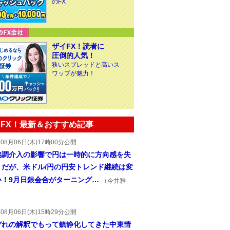
のFX
ザイFX！読者に
圧倒的人気！
狭いスプレッドと高いス
ワップが魅力！
FX！最新＆おすすめ記事
年08月06日(木)17時00分公開
協調介入の影響で円は一時的に方向感を失
うだが、米ドル/円の円安トレンド継続は変
い！9月日銀会合がターニング…
（今井雅
年08月06日(木)15時29分公開
ぞれの解釈でもって鎮静化してきた中東情