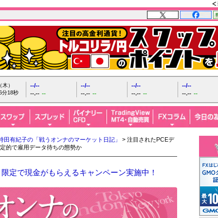
日（木）
--/--
--/--
--/--
--/--
6分19秒
--.--
--
--.--
--
--.--
--
--.--
--
持田有紀子の「戦うオンナのマーケット日記」
> 注目されたPCEデ
定的で雇用データ待ちの態勢か
！限定で現金がもらえるキャンペーン実施中！