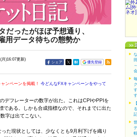
ータだったがほぼ予想通り、
雇用データ待ちの態勢か
(月)16:07更新)
シェア
優先登録
キャンペーンを掲載！
今どんなFXキャンペーンをやって
のデフレーターの数字が出た。これはCPIやPPIを
標である。しかも合成指標なので、それまでに出た
な数字は出てこない。
った現状としては、少なくとも9月利下げを織り