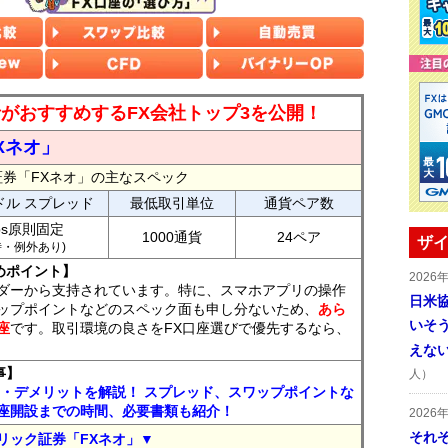
読者がおすすめするFX会社トップ3を公開！
Xネオ」
証券「FXネオ」の主なスペック
ドル スプレッド
最低取引単位
通貨ペア数
ips原則固定
1000通貨
24ペア
ザイ
7時・例外あり)
めポイント】
2026
ダーから支持されています。特に、スマホアプリの操作
日米
ップポイントなどのスペック面も申し分ないため、
あら
いそ
座
です。取引環境の良さをFX口座選びで優先するなら、
えな
事】
人）
ト・デメリットを解説！ スプレッド、スワップポイントな
座開設までの時間、必要書類も紹介！
2026
それ
リック証券「FXネオ」▼