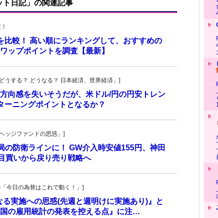
ット日記」の関連記事
査！
トを比較！ 高い順にランキングして、おすすめの
のスワップポイントを調査【最新】
人の「どうする？ どうなる？ 日本経済、世界経済」]
方向感を失いそうだが、米ドル/円の円安トレン
ターニングポイントとなるか？
一の「ヘッジファンドの思惑」]
当局の防衛ラインに！ GW介入時安値155円、神田
し目買いから戻り売り戦略へ
羊飼いの「今日の為替はこれで動く！」]
更なる実施への思惑(先週と週明けに実施あり)』と
国の雇用統計の発表を控える点』に注…