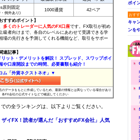
ポイ
ips原則固定
1000通貨
42ペア
7時・例外あり)
おすす
おすすめポイント】
キャ
、多くのトレーダーに人気のFX口座
です。FX取引が初め
ンを
上級者向けまで、各自のレベルにあわせて受講できる学
相場の先行きを予測してくれる機能など、取引をサポー
関連記事】
メリット・デメリットを解説！ スプレッド、スワップポイ
報や口座開設までの時間、必要書類も紹介！
コム「外貨ネクストネオ」▼
時点のデータをもとに作成しているため、最新の情報とは異なっている場合があり
、各FX会社の公式サイトなどで確認してください
位までの全ランキングは、以下よりご覧ください。
 ザイFX！読者が選んだ「おすすめFX会社」人気