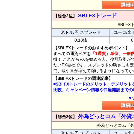
SBI FXトレード
【総合2位】
SBI 
米ドル/円 スプレッド
ユーロ/米
0.18銭
0
【SBI FXトレードのおすすめポイント】
すべての通貨ペアを
「1通貨」単位、一般的
徴！ これからFXを始める人、少額取引が
たいFX会社です。スプレッドの狭さにも定
で、取引量が増えて稼げるようになってか
【SBI FXトレードの関連記事】
■SBI FXトレードのメリット・デメリッ
比較、キャンペーン情報や口座開設までの
▼
外為どっとコム「外貨
【総合3位】
外為どっとコム「
米ドル/円 スプレッド
ユーロ/米