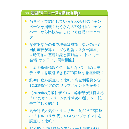
当サイトで紹介している全FX会社のキャン
ペーンを掲載！たくさんのFX会社のキャン
ペーンから比較検討したい方は是非チェッ
ク！
なぜあなたのダウ理論は機能しないのか？
田向宏行が導く「ダウ理論マスター講座」
～時間軸の基礎知識と実践編～ 【9/5（土）
会場+オンライン同時開催】
世界の株価指数や金、原油など注目のコモ
ディティを取引できるCFD口座を徹底比較！
約40口座を調査して比較！高金利通貨を含
む12通貨ペアのスワップポイントを紹介！
【2026年8月版】ザイFX！編集部が注目する
「FXのキャンペーンおすすめ10選」を、記
事で詳しく紹介！
高金利で人気のトルコリラ。 約30のFX口座
の「トルコリラ/円」のスワップポイントを
調査して比較！
ザイFX！では簡単なアンケート調査を行な