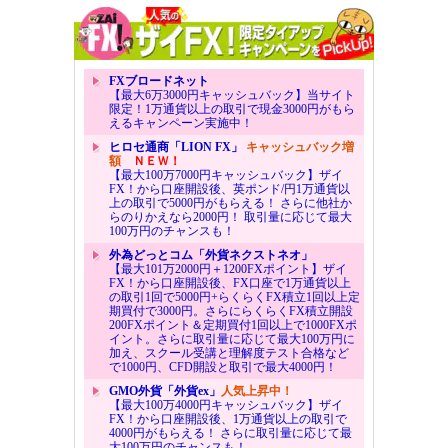
FXブロードネット
【最大6万3000円キャッシュバック】当サイト
限定！1万通貨以上の取引で現金3000円がもら
えるキャンペーン実施中！
ヒロセ通商「LION FX」
キャッシュバック増
額
ＮＥＷ！
【最大100万7000円キャッシュバック】ザイ
FX！から口座開設後、英ポンド/円1万通貨以
上の取引で5000円がもらえる！ さらに他社か
らのりかえなら2000円！ 取引量に応じて最大
100万円のチャンスも！
外為どっとコム「外貨ネクストネオ」
【最大101万2000円＋1200FXポイント】ザイ
FX！から口座開設後、FX口座で1万通貨以上
の取引1回で5000円+らくらくFX積立1回以上定
期買付で3000円。さらにらくらくFX積立開設
200FXポイント＆定期買付1回以上で1000FXポ
イント。さらに取引量に応じて最大100万円に
加え、スクール受講と理解度テスト合格など
で1000円、CFD開設と取引で最大4000円！
GMO外貨「外貨ex」
人気上昇中！
【最大100万4000円キャッシュバック】ザイ
FX！から口座開設後、1万通貨以上の取引で
4000円がもらえる！ さらに取引量に応じて最
大100万円のチャンスも！