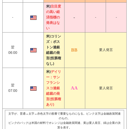
米)
注目度
の高い経
-
済指標の
-
-
発表はな
い
米)コリン
ズ：ボス
翌
トン連銀
要人発言
06:00
総裁の発
言(投票権
なし)
米)
デイリ
ー：サン
フランシ
翌
スコ連銀
要人発言
07:00
総裁の発
言(投票権
あり)
文字が、普通→太字→赤色太字の順番で重要なものになる。ピンク太字は金融政策関連
のもの。
ピンクのバックは米国の材料でオレンジは金融政策関連、黄は要人発言、緑は企業の決
算を表す。