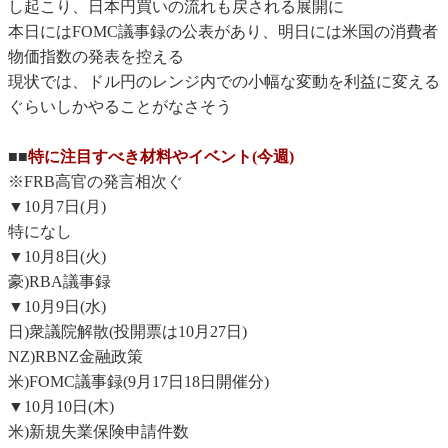
し起こり、日本円買いの流れも戻される展開に
本日にはFOMC議事録の公表があり、明日には米国の消費者
物価指数の発表を控える
現状では、ドル円のレンジ内での小幅な変動を利益に変える
ぐらいしかやることがなさそう
■■
特に注目すべき材料やイベント(今週)
※FRB高官の発言相次ぐ
▼10月7日(月)
特になし
▼10月8日(火)
豪)RBA議事録
▼10月9日(水)
日)衆議院解散(投開票は10月27日)
NZ)RBNZ金融政策
米)FOMC議事録(9月17日18日開催分)
▼10月10日(木)
米)新規失業保険申請件数