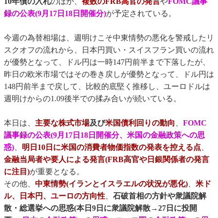
10年債の入札
のほか、
複数のFRB高官の発言
や
FOMC議事
録の公表(9月17日18日開催分)
が予定されている。
今週の為替相場は、週明けこそ中東情勢の悪化を警戒したリ
スクオフの流れから、日本円買い・スイスフラン買いの流れ
が優勢となって、ドル円は一時147円前半まで下落したが、
昨日の欧米市場ではその巻き戻しが優勢となって、ドル円は
148円前半まで戻して、比較的底堅く推移し、ユーロドルは
週明けからの1.09後半での揉み合いが続いている。
本日は、
主要な株式市場
及び
米国債利回りの動向
、
FOMC
議事録の公表(9月17日18日開催分、米国の金融政策への思
惑)
、
明日10日に米国の消費者物価指数の発表を控える点
、
金融当局者や要人による発言(FRB高官や日銀関係者の発言
に注目)
が重要となる。
その他、
中東情勢(イランとイスラエルの状況が悪化)
、
米ド
ル、日本円、ユーロの方向性
、
石破首相の方針や衆議院解
散・総選挙への思惑(本日9日に衆議院解散→27日に投開