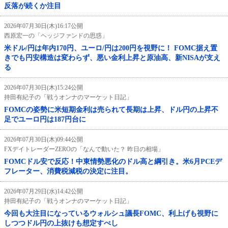
反落が続くか注目
2026年07月30日(木)16:17公開
西原宏一の「ヘッジファンドの思惑」
米ドル/円は年内170円、ユーロ/円は200円を視野に！ FOMC据え置
きでも円安構造は変わらず、悪い金利上昇と原油高、新NISAが支え
る
2026年07月30日(木)15:24公開
持田有紀子の「戦うオンナのマーケット日記」
FOMCの姿勢に米短期金利は売られて長期は上昇、ドル円の上昇不
足でユーロ円は187円台に
2026年07月30日(木)09:44公開
FXデイトレーダーZEROの「なんで動いた？ 昨日の相場」
FOMCドル安で反応！中東情勢悪化のドル高と綱引き。米6月PCEデ
フレーター、消費税減税の決定に注目。
2026年07月29日(水)14:42公開
持田有紀子の「戦うオンナのマーケット日記」
今回も大注目になっているウォルシュ議長FOMC、利上げも視野に
しつつドル円の上抜けも想定すべし