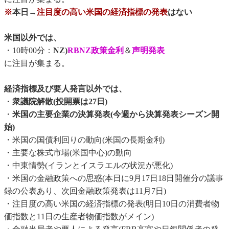
※
本日→
注目度の高い米国の経済指標の発表
はない
米国以外では、
・10時00分：
NZ)
RBNZ政策金利
＆
声明発表
に注目が集まる。
経済指標及び要人発言以外では、
・
衆議院解散(投開票は27日)
・
米国の主要企業の決算発表(今週から決算発表シーズン開
始)
・米国の国債利回りの動向(米国の長期金利)
・主要な株式市場(米国中心)の動向
・中東情勢(イランとイスラエルの状況が悪化)
・米国の金融政策への思惑(本日に9月17日18日開催分の議事
録の公表あり、次回金融政策発表は11月7日)
・注目度の高い米国の経済指標の発表(明日10日の消費者物
価指数と11日の生産者物価指数がメイン)