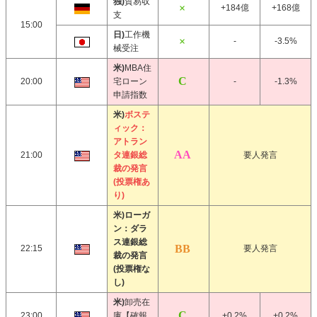
独)
貿易収
+184億
+168億
支
15:00
日)
工作機
-
-3.5%
械受注
米)
MBA住
20:00
宅ローン
-
-1.3%
申請指数
米)
ボステ
ィック：
アトラン
21:00
タ連銀総
要人発言
裁の発言
(投票権あ
り)
米)ローガ
ン：ダラ
ス連銀総
22:15
要人発言
裁の発言
(投票権な
し)
米)
卸売在
23:00
庫【確報
+0.2%
+0.2%