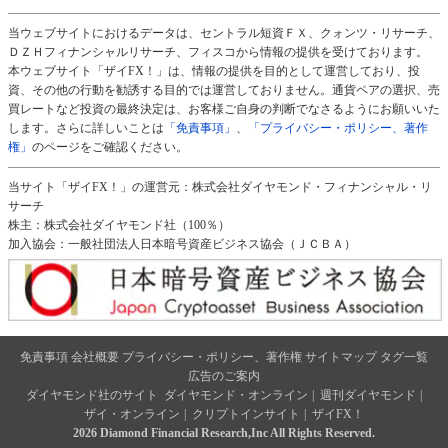
当ウェブサイトにおけるデータは、セントラル短資ＦＸ、クォンツ・リサーチ、
ＤＺＨフィナンシャルリサーチ、フィスコから情報の提供を受けております。
本ウェブサイト「ザイFX！」は、情報の提供を目的として運営しており、投
資、その他の行動を勧誘する目的では運営しておりません。通貨ペアの選択、売
買レートなど投資の最終決定は、お客様ご自身の判断でなさるようにお願いいた
します。さらに詳しいことは
「免責事項」
、
「プライバシー・ポリシー、著作
権」
のページをご確認ください。
当サイト「ザイFX！」の運営元：株式会社ダイヤモンド・フィナンシャル・リ
サーチ
株主：株式会社ダイヤモンド社（100％）
加入協会：一般社団法人日本暗号資産ビジネス協会（ＪＣＢＡ）
免責事項
会社概要
プライバシー・ポリシー、著作権
サイトマップ
タグ一覧
広告のご案内
ダイヤモンド社のサイト
ダイヤモンド・オンライン
|
週刊ダイヤモンド
|
ザイ・オンライン
|
クリプトインサイト
|
ザイFX！
2026 Diamond Financial Research,Inc All Rights Reserved.