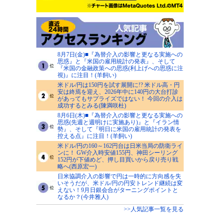
8月7日(金)■『為替介入の影響と更なる実施への
思惑』と『米国の雇用統計の発表』、そして
『米国の金融政策への思惑(利上げへの思惑に注
視)』に注目！(羊飼い)
米ドル/円は150円を試す展開に!? 米ドル高・円
安は終焉を迎え、2026年中に140円の大台打診
があってもサプライズではない！ 今回の介入は
成功するとみる(陳満咲杜)
8月6日(木)■『為替介入の影響と更なる実施への
思惑(先週と週明けに実施あり)』と『イラン情
勢』、そして『明日に米国の雇用統計の発表を
控える点』に注目！(羊飼い)
米ドル/円の160～162円台は日米当局の防衛ライ
ンに！ GW介入時安値155円、神田シーリング
152円が下値めど、押し目買いから戻り売り戦
略へ(西原宏一)
日米協調介入の影響で円は一時的に方向感を失
いそうだが、米ドル/円の円安トレンド継続は変
えない！9月日銀会合がターニングポイントと
なるか？(今井雅人)
>>人気記事一覧を見る