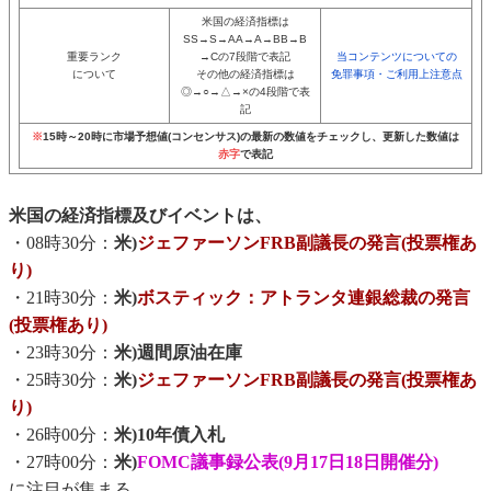
米国の経済指標は
SS→S→AA→A→BB→B
重要ランク
→Cの7段階で表記
当コンテンツについての
について
その他の経済指標は
免罪事項・ご利用上注意点
◎→○→△→×の4段階で表
記
※
15時～20時に市場予想値(コンセンサス)の最新の数値をチェックし、更新した数値は
赤字
で表記
米国の経済指標及びイベントは、
・08時30分：
米)
ジェファーソンFRB副議長の発言(投票権あ
り)
・21時30分：
米)
ボスティック：アトランタ連銀総裁の発言
(投票権あり)
・23時30分：
米)週間原油在庫
・25時30分：
米)
ジェファーソンFRB副議長の発言(投票権あ
り)
・26時00分：
米)10年債入札
・27時00分：
米)
FOMC議事録公表(9月17日18日開催分)
に注目が集まる。