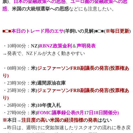
票)
、
日本の金融政策への思惑
、
ユーロ圏の金融政策への思
惑
、
米国の大統領選挙への思惑
などにも注意したい。
■□■
本日のトレード用のエサ
(羊飼いの見解)■□■(
※毎日更新
)
・10時00分：
NZ)
RBNZ政策金利
＆
声明発表
→発表で、NZドルが大きく動きやすい
・08時30分：
米)
ジェファーソンFRB副議長の発言(投票権あ
り)
・23時30分：
米)週間原油在庫
・25時30分：
米)
ジェファーソンFRB副議長の発言(投票権あ
り)
・26時00分：
米)10年債入札
・27時00分：
米)
FOMC議事録公表(9月17日18日開催分)
※
本日→
注目度の高い米国の経済指標の発表
はない
→昨日は、週明けに突如加速したリスクオフの流れに巻き戻