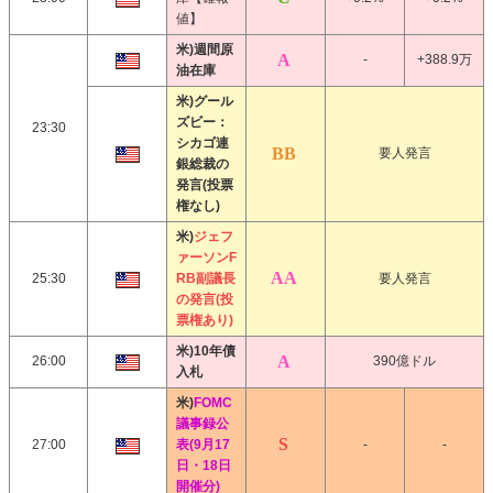
値】
米)週間原
-
+388.9万
油在庫
米)グール
ズビー：
23:30
シカゴ連
要人発言
銀総裁の
発言(投票
権なし)
米)
ジェフ
ァーソンF
25:30
RB副議長
要人発言
の発言(投
票権あり)
米)10年債
26:00
390億ドル
入札
米)
FOMC
議事録公
27:00
表(9月17
-
-
日・18日
開催分)