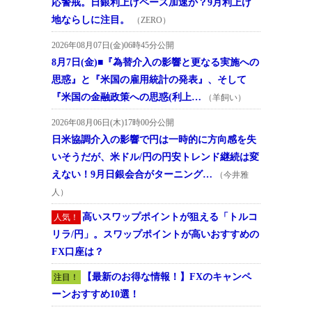
応警戒。日銀利上げペース加速か？9月利上げ
地ならしに注目。
（ZERO）
2026年08月07日(金)06時45分公開
8月7日(金)■『為替介入の影響と更なる実施への
思惑』と『米国の雇用統計の発表』、そして
『米国の金融政策への思惑(利上…
（羊飼い）
2026年08月06日(木)17時00分公開
日米協調介入の影響で円は一時的に方向感を失
いそうだが、米ドル/円の円安トレンド継続は変
えない！9月日銀会合がターニング…
（今井雅
人）
高いスワップポイントが狙える「トルコ
人気！
リラ/円」。スワップポイントが高いおすすめの
FX口座は？
【最新のお得な情報！】FXのキャンペ
注目！
ーンおすすめ10選！