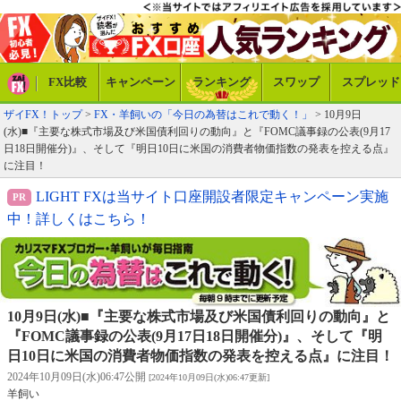
FX比較
キャンペーン
ランキング
スワップ
スプレッド
ザイFX！トップ
>
FX・羊飼いの「今日の為替はこれで動く！」
> 10月9日
(水)■『主要な株式市場及び米国債利回りの動向』と『FOMC議事録の公表(9月17
日18日開催分)』、そして『明日10日に米国の消費者物価指数の発表を控える点』
に注目！
LIGHT FXは当サイト口座開設者限定キャンペーン実施
中！詳しくはこちら！
10月9日(水)■『主要な株式市場及び米国債利回りの動向』と
『FOMC議事録の公表(9月17日18日開催分)』、そして『明
日10日に米国の消費者物価指数の発表を控える点』に注目！
2024年10月09日(水)06:47公開
[2024年10月09日(水)06:47更新]
羊飼い