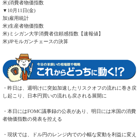
米)消費者物価指数
▼10月11日(金)
加)雇用統計
米)生産者物価指数
米)ミシガン大学消費者信頼感指数【速報値】
米)JPモルガンチェースの決算
・昨日は、週明けに突如加速したリスクオフの流れに巻き戻
し起こり、日本円買いの流れも戻される展開に
・本日にはFOMC議事録の公表があり、明日には米国の消費
者物価指数の発表を控える
・現状では、ドル円のレンジ内での小幅な変動を利益に変え