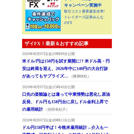
キャンペーン実施中
取引コスト業界最安水準!
トレイダーズ証券みんな
のFX
ザイFX！最新＆おすすめ記事
2026年08月07日(金)18時09分公開
米ドル/円は150円を試す展開に!? 米ドル高・円
安は終焉を迎え、2026年中に140円の大台打診
があってもサプライズ…
（陳満咲杜）
2026年08月07日(金)15時43分公開
口先の楽観論とは違って中東情勢は悪化し原油
反発、ドル円も158円台に戻しドル金利上昇で
の雇用統計
（持田有紀子）
2026年08月07日(金)09時11分公開
ドル円158円半ば！今晩米雇用統計→介入も一