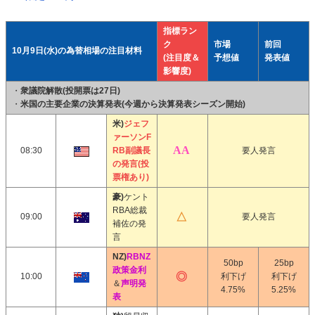
指標ラン
ク
市場
前回
10月9日(水)の為替相場の注目材料
(注目度＆
予想値
発表値
影響度)
・
衆議院解散(投開票は27日)
・
米国の主要企業の決算発表(今週から決算発表シーズン開始)
米)
ジェフ
ァーソンF
08:30
RB副議長
要人発言
の発言(投
票権あり)
豪)
ケント
RBA総裁
09:00
要人発言
補佐の発
言
NZ)
RBNZ
50bp
25bp
政策金利
10:00
利下げ
利下げ
＆
声明発
4.75%
5.25%
表