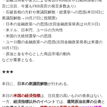
・金融当局者や要人による発言(FRB高官や日銀関係者の発
言に注目、今週もFRB高官の発言多数あり)
・石破首相の方針や衆議院解散・総選挙への思惑(本日9日に
衆議院解散→10月27日に投開票)
・日本の金融政策への思惑(次回金融政策発表は10月31日)
・米ドル、日本円、ユーロの方向性
・米国の大統領選挙への思惑
・ユーロ圏の金融政策への思惑(次回金融政策発表は来週の
10月17日)
・原油と金を中心とした商品市場の動向
などが重要となる。
★★★
本日に、
日本の衆議院解散
が行われる。
本日の
米国の経済指標
は、注目度の高いものの発表はない。
一方、
経済指標以外のイベント
では、
週間原油在庫の公表
と