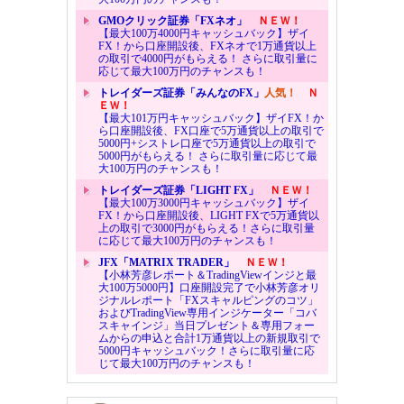
GMOクリック証券「FXネオ」
ＮＥＷ！
【最大100万4000円キャッシュバック】ザイ
FX！から口座開設後、FXネオで1万通貨以上
の取引で4000円がもらえる！ さらに取引量に
応じて最大100万円のチャンスも！
トレイダーズ証券「みんなのFX」
人気！
Ｎ
ＥＷ！
【最大101万円キャッシュバック】ザイFX！か
ら口座開設後、FX口座で5万通貨以上の取引で
5000円+シストレ口座で5万通貨以上の取引で
5000円がもらえる！ さらに取引量に応じて最
大100万円のチャンスも！
トレイダーズ証券「LIGHT FX」
ＮＥＷ！
【最大100万3000円キャッシュバック】ザイ
FX！から口座開設後、LIGHT FXで5万通貨以
上の取引で3000円がもらえる！さらに取引量
に応じて最大100万円のチャンスも！
JFX「MATRIX TRADER」
ＮＥＷ！
【小林芳彦レポート＆TradingViewインジと最
大100万5000円】口座開設完了で小林芳彦オリ
ジナルレポート「FXスキャルピングのコツ」
およびTradingView専用インジケーター「コバ
スキャインジ」当日プレゼント＆専用フォー
ムからの申込と合計1万通貨以上の新規取引で
5000円キャッシュバック！さらに取引量に応
じて最大100万円のチャンスも！