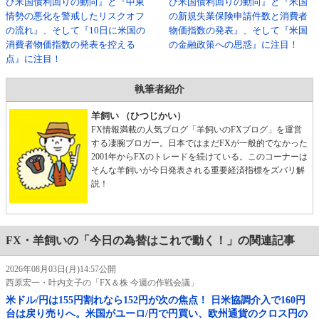
び米国債利回りの動向』と『中東
び米国債利回りの動向』と『米国
情勢の悪化を警戒したリスクオフ
の新規失業保険申請件数と消費者
の流れ』、そして『10日に米国の
物価指数の発表』、そして『米国
消費者物価指数の発表を控える
の金融政策への思惑』に注目！
点』に注目！
執筆者紹介
羊飼い （ひつじかい）
FX情報満載の人気ブログ「羊飼いのFXブログ」を運営
する凄腕ブロガー。日本ではまだFXが一般的でなかった
2001年からFXのトレードを続けている。このコーナーは
そんな羊飼いが今日発表される重要経済指標をズバリ解
説！
FX・羊飼いの「今日の為替はこれで動く！」の関連記事
2026年08月03日(月)14:57公開
西原宏一・叶内文子の「FX＆株 今週の作戦会議」
米ドル/円は155円割れなら152円が次の焦点！ 日米協調介入で160円
台は戻り売りへ。米国がユーロ/円で円買い、欧州通貨のクロス円の