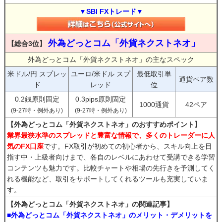
▼SBI FXトレード▼
外為どっとコム「外貨ネクストネオ」
【総合3位】
外為どっとコム「外貨ネクストネオ」の主なスペック
米ドル/円 スプレッ
ユーロ/米ドル スプ
最低取引単
通貨ペア数
ド
レッド
位
0.2銭原則固定
0.3pips原則固定
1000通貨
42ペア
(9-27時・例外あり)
(9-27時・例外あり)
【外為どっとコム「外貨ネクストネオ」のおすすめポイント】
業界最狭水準のスプレッドと豊富な情報で、多くのトレーダーに人
気のFX口座
です。FX取引が初めての初心者から、スキル向上を目
指す中・上級者向けまで、各自のレベルにあわせて受講できる学習
コンテンツも魅力です。比較チャートや相場の先行きを予測してく
れる機能など、取引をサポートしてくれるツールも充実していま
す。
【外為どっとコム「外貨ネクストネオ」の関連記事】
■外為どっとコム「外貨ネクストネオ」のメリット・デメリットを