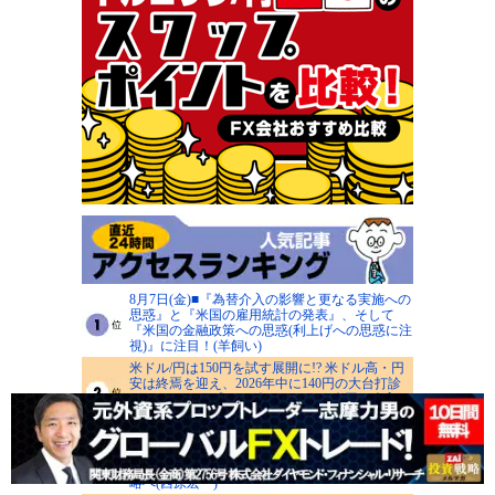
8月7日(金)■『為替介入の影響と更なる実施への
思惑』と『米国の雇用統計の発表』、そして
『米国の金融政策への思惑(利上げへの思惑に注
視)』に注目！(羊飼い)
米ドル/円は150円を試す展開に!? 米ドル高・円
安は終焉を迎え、2026年中に140円の大台打診
があってもサプライズではない！ 今回の介入は
成功するとみる(陳満咲杜)
米ドル/円の160～162円台は日米当局の防衛ライ
ンに！ GW介入時安値155円、神田シーリング
152円が下値めど、押し目買いから戻り売り戦
略へ(西原宏一)