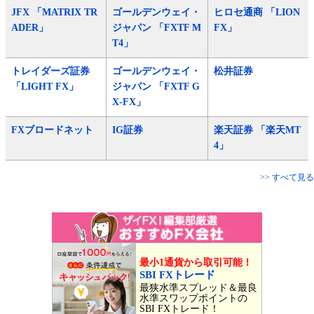
JFX 「MATRIX TR
ゴールデンウェイ・
ヒロセ通商 「LION
ADER」
ジャパン 「FXTF M
FX」
T4」
トレイダーズ証券
ゴールデンウェイ・
松井証券
「LIGHT FX」
ジャパン 「FXTF G
X-FX」
FXブロードネット
IG証券
楽天証券 「楽天MT
4」
>> すべて見る
最小1通貨から取引可能！
SBI FXトレード
最狭水準スプレッド＆最良
水準スワップポイントの
SBI FXトレード！