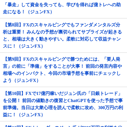
「暴走」して資金を失っても、学びを得れば億トレへの助
走になる！（ジュンFX）
【第8回】FXのスキャルピングでもファンダメンタルズ分
析は重要！ みんなの予想が裏切られてサプライズが起きる
と、相場は大きく動きやすい。柔軟に対応して収益チャン
スに！（ジュンFX）
【第9回】FXのスキャルピングで勝つためには、「要人発
言」の前に「準備」をすることが大事！ 前回の発言内容や
相場へのインパクト、今回の市場予想を事前にチェックし
よう（ジュンFX）
【第10回】FXで17億円稼いだジュン氏の「日銀トレード」
を公開！ 前回の値動きの復習とChatGPTを使った予想で事
前準備。当日は大衆心理を読んで柔軟に攻め、300万円の利
益に！（ジュンFX）