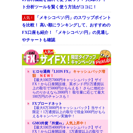
ト分析ツールを賢く使う方法がココに！
「メキシコペソ/円」のスワップポイント
人気！
を比較！ 高い順にランキングして、おすすめの
FX口座も紹介！ 「メキシコペソ/円」の見通し
やチャートも確認
ヒロセ通商「LION FX」
キャッシュバック増
額
ＮＥＷ！
【最大100万7000円キャッシュバック】ザイ
FX！から口座開設後、英ポンド/円1万通貨以
上の取引で5000円がもらえる！ さらに他社か
らのりかえなら2000円！ 取引量に応じて最大
100万円のチャンスも！
FXブロードネット
【最大6万3000円キャッシュバック】当サイト
限定！1万通貨以上の取引で現金3000円がもら
えるキャンペーン実施中！
GMO外貨「外貨ex」
人気上昇中！
【最大100万4000円キャッシュバック】ザイ
FX！から口座開設後、1万通貨以上の取引で