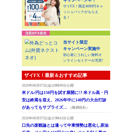
キャンペーン中！
ザイFX！限定4000円キャ
ッシュバックがもらえ
る！
当サイト限定
キャンペーン実施中
初心者にうれしい無料オ
ンラインセミナーが充実!
ザイFX！最新＆おすすめ記事
2026年08月07日(金)18時09分公開
米ドル/円は150円を試す展開に!? 米ドル高・円
安は終焉を迎え、2026年中に140円の大台打診
があってもサプライズ…
（陳満咲杜）
2026年08月07日(金)15時43分公開
口先の楽観論とは違って中東情勢は悪化し原油