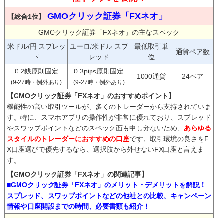
GMOクリック証券「FXネオ」
【総合1位】
GMOクリック証券「FXネオ」の主なスペック
米ドル/円 スプレッ
ユーロ/米ドル スプ
最低取引単
通貨ペア数
ド
レッド
位
0.2銭原則固定
0.3pips原則固定
1000通貨
24ペア
(9-27時・例外あり)
(9-27時・例外あり)
【GMOクリック証券「FXネオ」のおすすめポイント】
機能性の高い取引ツールが、多くのトレーダーから支持されていま
す。特に、スマホアプリの操作性が非常に優れており、スプレッド
やスワップポイントなどのスペック面も申し分ないため、
あらゆる
スタイルのトレーダーにおすすめの口座
です。取引環境の良さをF
X口座選びで優先するなら、選択肢から外せないFX口座と言えま
す。
【GMOクリック証券「FXネオ」の関連記事】
■GMOクリック証券「FXネオ」のメリット・デメリットを解説！
スプレッド、スワップポイントなどの他社との比較、キャンペーン
情報や口座開設までの時間、必要書類も紹介！