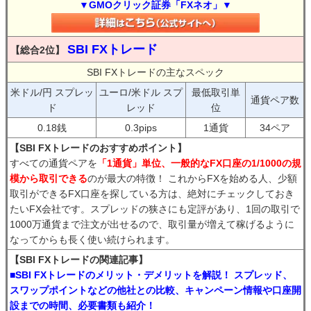
▼GMOクリック証券「FXネオ」▼
SBI FXトレード
【総合2位】
SBI FXトレードの主なスペック
米ドル/円 スプレッ
ユーロ/米ドル スプ
最低取引単
通貨ペア数
ド
レッド
位
0.18銭
0.3pips
1通貨
34ペア
【SBI FXトレードのおすすめポイント】
すべての通貨ペアを
「1通貨」単位、一般的なFX口座の1/1000の規
模から取引できる
のが最大の特徴！ これからFXを始める人、少額
取引ができるFX口座を探している方は、絶対にチェックしておき
たいFX会社です。スプレッドの狭さにも定評があり、1回の取引で
1000万通貨まで注文が出せるので、取引量が増えて稼げるように
なってからも長く使い続けられます。
【SBI FXトレードの関連記事】
■SBI FXトレードのメリット・デメリットを解説！ スプレッド、
スワップポイントなどの他社との比較、キャンペーン情報や口座開
設までの時間、必要書類も紹介！