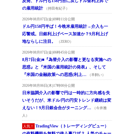
反発、ドル円も158円台に戻しドル金利上昇で
の雇用統計
（持田有紀子）
2026年08月07日(金)09時11分公開
ドル円158円半ば！今晩米雇用統計→介入も一
応警戒。日銀利上げペース加速か？9月利上げ
地ならしに注目。
（ZERO）
2026年08月07日(金)06時45分公開
8月7日(金)■『為替介入の影響と更なる実施への
思惑』と『米国の雇用統計の発表』、そして
『米国の金融政策への思惑(利上…
（羊飼い）
2026年08月06日(木)17時00分公開
日米協調介入の影響で円は一時的に方向感を失
いそうだが、米ドル/円の円安トレンド継続は変
えない！9月日銀会合がターニング…
（今井雅
人）
TradingView（トレーディングビュー）
人気！
の有料機能を無料で使う裏ワザ？ 人気のチャー