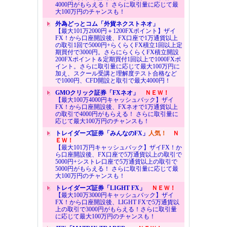
4000円がもらえる！ さらに取引量に応じて最
大100万円のチャンスも！
外為どっとコム「外貨ネクストネオ」
【最大101万2000円＋1200FXポイント】ザイ
FX！から口座開設後、FX口座で1万通貨以上
の取引1回で5000円+らくらくFX積立1回以上定
期買付で3000円。さらにらくらくFX積立開設
200FXポイント＆定期買付1回以上で1000FXポ
イント。さらに取引量に応じて最大100万円に
加え、スクール受講と理解度テスト合格など
で1000円、CFD開設と取引で最大4000円！
GMOクリック証券「FXネオ」
ＮＥＷ！
【最大100万4000円キャッシュバック】ザイ
FX！から口座開設後、FXネオで1万通貨以上
の取引で4000円がもらえる！ さらに取引量に
応じて最大100万円のチャンスも！
トレイダーズ証券「みんなのFX」
人気！
Ｎ
ＥＷ！
【最大101万円キャッシュバック】ザイFX！か
ら口座開設後、FX口座で5万通貨以上の取引で
5000円+シストレ口座で5万通貨以上の取引で
5000円がもらえる！ さらに取引量に応じて最
大100万円のチャンスも！
トレイダーズ証券「LIGHT FX」
ＮＥＷ！
【最大100万3000円キャッシュバック】ザイ
FX！から口座開設後、LIGHT FXで5万通貨以
上の取引で3000円がもらえる！さらに取引量
に応じて最大100万円のチャンスも！