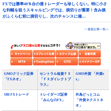
FXでは勝率40％台の億トレーダーも珍しくない。特に小さ
な利幅を狙うスキャルピングでは、損切りが重要！含み損
がふくらむ前に損切りし、次のチャンスに備…
>>最新記事一覧へ
GMOクリック証券
セントラル短資ＦＸ
GMO外貨 「外貨e
「FXネオ」
「ＦＸダイレクトプ
x」
ラス」
SBI FXトレード
トレイダーズ証券
外為どっとコム
「みんなのFX」
「外貨ネクストネ
オ」