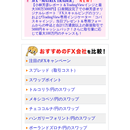
JFX「MATRIX TRADER」
ＮＥＷ！
【小林芳彦レポート＆TradingViewインジと最
大100万5000円】口座開設完了で小林芳彦オリ
ジナルレポート「FXスキャルピングのコツ」
およびTradingView専用インジケーター「コバ
スキャインジ」当日プレゼント＆専用フォー
ムからの申込と合計1万通貨以上の新規取引で
5000円キャッシュバック！さらに取引量に応
じて最大100万円のチャンスも！
注目のFXキャンペーン
スプレッド（取引コスト）
スワップポイント
トルコリラ/円のスワップ
メキシコペソ/円のスワップ
チェココルナ/円のスワップ
ハンガリーフォリント/円のスワップ
ポーランドズロチ/円のスワップ