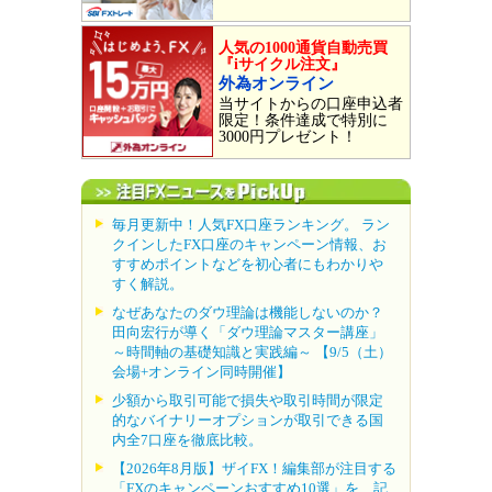
人気の1000通貨自動売買
『iサイクル注文』
外為オンライン
当サイトからの口座申込者
限定！条件達成で特別に
3000円プレゼント！
毎月更新中！人気FX口座ランキング。 ラン
クインしたFX口座のキャンペーン情報、お
すすめポイントなどを初心者にもわかりや
すく解説。
なぜあなたのダウ理論は機能しないのか？
田向宏行が導く「ダウ理論マスター講座」
～時間軸の基礎知識と実践編～ 【9/5（土）
会場+オンライン同時開催】
少額から取引可能で損失や取引時間が限定
的なバイナリーオプションが取引できる国
内全7口座を徹底比較。
【2026年8月版】ザイFX！編集部が注目する
「FXのキャンペーンおすすめ10選」を、記