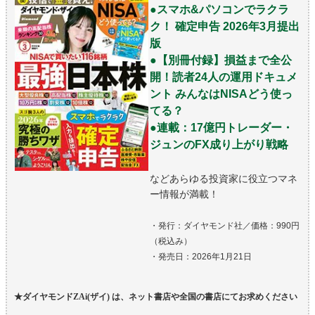
●スマホ&パソコンでラクラ
ク！ 確定申告 2026年3月提出
版
●【別冊付録】損益まで全公
開！読者24人の運用ドキュメ
ント みんなはNISAどう使っ
てる？
●連載：17億円トレーダー・
ジュンのFX成り上がり戦略
などあらゆる投資家に役立つマネ
ー情報が満載！
・発行：ダイヤモンド社／価格：990円
（税込み）
・発売日：2026年1月21日
★ダイヤモンドZAi(ザイ) は、ネット書店や全国の書店にてお求めください