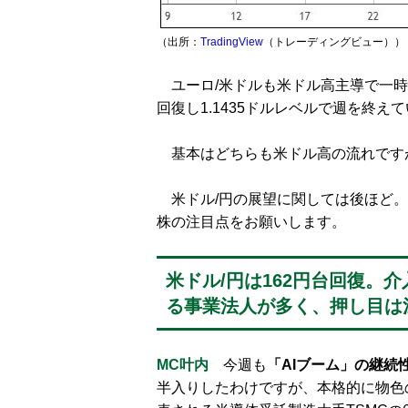
（出所：
TradingView
（トレーディングビュー））
ユーロ/米ドルも米ドル高主導で一時1.
回復し1.1435ドルレベルで週を終え
基本はどちらも米ドル高の流れです
米ドル/円の展望に関しては後ほど。
株の注目点をお願いします。
米ドル/円は162円台回復。
る事業法人が多く、押し目は
MC叶内
今週も
「AIブーム」の継続
半入りしたわけですが、本格的に物色