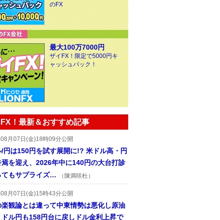
のFX
最大100万7000円
ザイFX！限定で5000円キ
ャッシュバック！
FX！最新＆おすすめ記事
年08月07日(金)18時09分公開
/円は150円を試す展開に!? 米ドル高・円
焉を迎え、2026年中に140円の大台打診
ってもサプライズ…
（陳満咲杜）
年08月07日(金)15時43分公開
の楽観論とは違って中東情勢は悪化し原油
、ドル円も158円台に戻しドル金利上昇で