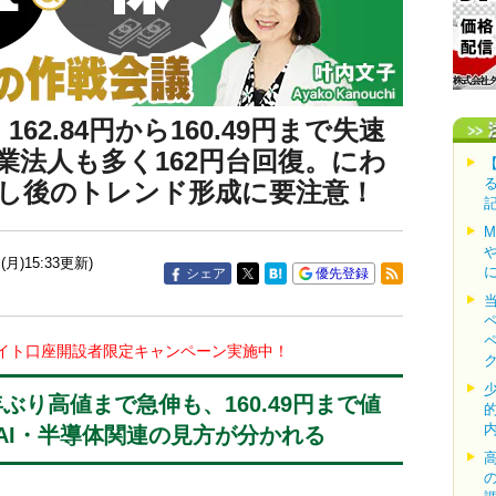
62.84円から160.49円まで失速
業法人も多く162円台回復。にわ
し後のトレンド形成に要注意！
(月)15:33更新)
シェア
優先登録
イト口座開設者限定キャンペーン実施中！
0年ぶり高値まで急伸も、160.49円まで値
AI・半導体関連の見方が分かれる