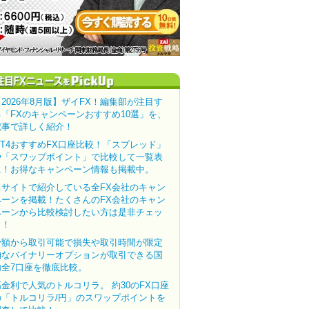
【2026年8月版】ザイFX！編集部が注目す
る「FXのキャンペーンおすすめ10選」を、
記事で詳しく紹介！
MT4おすすめFX口座比較！「スプレッド」
や「スワップポイント」で比較して一覧表
に！お得なキャンペーン情報も掲載中。
当サイトで紹介している全FX会社のキャン
ペーンを掲載！たくさんのFX会社のキャン
ペーンから比較検討したい方は是非チェッ
ク！
少額から取引可能で損失や取引時間が限定
的なバイナリーオプションが取引できる国
内全7口座を徹底比較。
高金利で人気のトルコリラ。 約30のFX口座
の「トルコリラ/円」のスワップポイントを