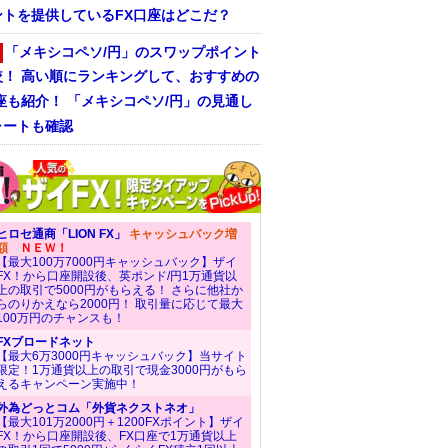
ントを提供しているFX口座はどこだ？
「メキシコペソ/円」のスワップポイント
較！ 高い順にランキングして、おすすめの
座も紹介！ 「メキシコペソ/円」の見通し
ャートも確認
ヒロセ通商「LION FX」
キャッシュバック増
額
ＮＥＷ！
【最大100万7000円キャッシュバック】ザイ
FX！から口座開設後、英ポンド/円1万通貨以
上の取引で5000円がもらえる！ さらに他社か
らのりかえなら2000円！ 取引量に応じて最大
100万円のチャンスも！
FXブロードネット
【最大6万3000円キャッシュバック】当サイト
限定！1万通貨以上の取引で現金3000円がもら
えるキャンペーン実施中！
外為どっとコム「外貨ネクストネオ」
【最大101万2000円＋1200FXポイント】ザイ
FX！から口座開設後、FX口座で1万通貨以上