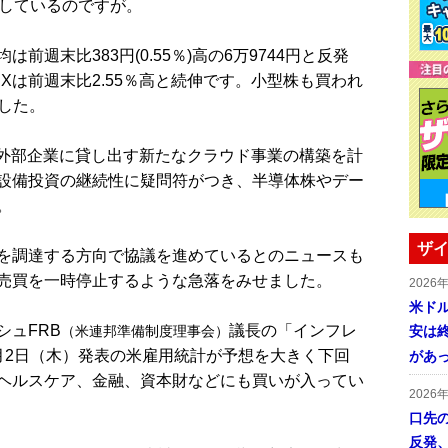
昇しているのですが。
週末比383円(0.55％)高の6万9744円と反発
Xは前週末比2.55％高と続伸です。小型株も買われ
ました。
外部企業に貸し出す新たなクラウド事業の構築を計
設備投資の継続性に疑問符がつき、半導体株やデー
。
ザイ
を調達する方向で協議を進めているとのニュースも
売買を一時停止するような急落をみせました。
2026
米ドル
ュFRB
議長の「インフレ
（米連邦準備制度理事会）
安は終
月2日（木）発表の米雇用統計が予想を大きく下回
があ
ヘルスケア、金融、資本財などにも買いが入ってい
2026
口先
反発