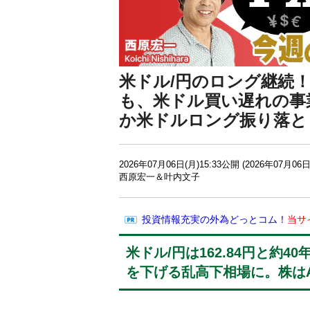
米ドル/円のロング継続！ 1
も、米ドル買い遅れの事
か米ドルロング振り落と
2026年07月06日(月)15:33公開 (2026年07月06日
西原宏一＆叶内文子
投資情報充実の外為どっとコム！
当サ
米ドル/円は162.84円と約4
を下げる乱高下相場に。株は