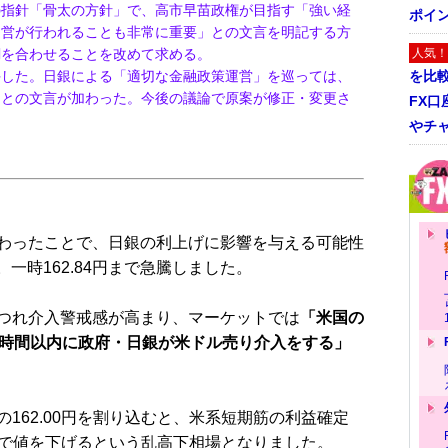
の指針「骨太の方針」で、高市早苗政権が目指す「強い経
ポイ
運営が行われることも非常に重要」との文言を明記する方
調を合わせることを改めて求める。
人気！
手した。日銀による「適切な金融政策運営」を巡っては、
を比
」との文言が加わった。今後の議論で原案が修正・変更さ
FX口
やチ
わったことで、日銀の利上げに影響を与える可能性
。一時162.84円まで急騰しました。
つれ介入警戒感が高まり、マーケットでは
「米国の
8時間以内に政府・日銀が米ドル売り介入をする」
62.00円を割り込むと、米系短期筋の利益確定
円まで値を下げるという乱高下相場となりました。