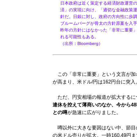
日本政府は近く策定する経済財政運営
済」の実現に向け、「適切な金融政策
針だ。日銀に対し、政府の方向性に歩
ブルームバーグが骨太の方針原案を入
昨年の方針にはなかった「非常に重要
れる可能性もある。
（出所：Bloomberg）
この「非常に重要」という文言が加
が高まり、米ドル/円は162円台に突入
ただ、円安相場の報道が拡大するに
連休を控えて薄商いのなか、今から4
との噂
が急速に広がりました。
噂以外に大きな要因はない中、節目の1
の米ドル売りが拡大。一時160.49