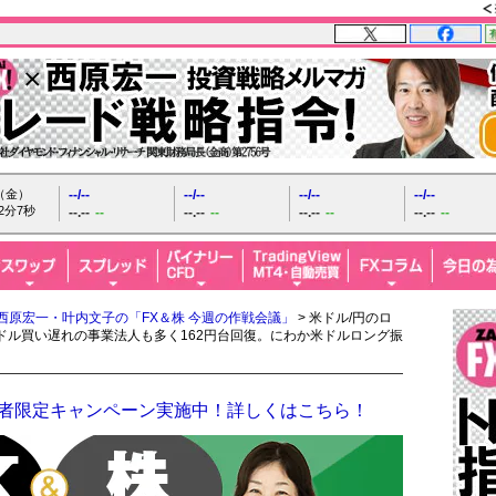
日（金）
--/--
--/--
--/--
--/--
2分8秒
--.--
--
--.--
--
--.--
--
--.--
--
西原宏一・叶内文子の「FX＆株 今週の作戦会議」
> 米ドル/円のロ
も、米ドル買い遅れの事業法人も多く162円台回復。にわか米ドルロング振
開設者限定キャンペーン実施中！詳しくはこちら！