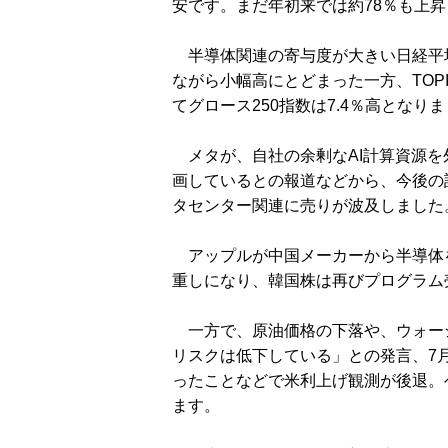
安です。まだ年初来では約78％も上
半導体関連の寄与度が大きい日経平均は前
ながら小幅高にとどまった一方、TOPI
てグロース250指数は7.4％高となり
メタが、自社の余剰なAI計算資源を
画しているとの報道などから、今後の
タセンター関連に売りが波及しました
アップルが中国メーカーから半導体
重しになり、韓国株は再びプログラム
一方で、原油価格の下落や、ウォーシ
リスクは低下している」との発言、7
ったことなどで米利上げ観測が後退。
ます。