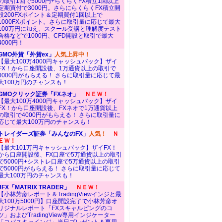
の取引1回で5000円+らくらくFX積立1回以上
定期買付で3000円。さらにらくらくFX積立開
設200FXポイント＆定期買付1回以上で
1000FXポイント。さらに取引量に応じて最大
100万円に加え、スクール受講と理解度テスト
合格などで1000円、CFD開設と取引で最大
4000円！
GMO外貨「外貨ex」
人気上昇中！
【最大100万4000円キャッシュバック】ザイ
FX！から口座開設後、1万通貨以上の取引で
4000円がもらえる！ さらに取引量に応じて最
大100万円のチャンスも！
GMOクリック証券「FXネオ」
ＮＥＷ！
【最大100万4000円キャッシュバック】ザイ
FX！から口座開設後、FXネオで1万通貨以上
の取引で4000円がもらえる！ さらに取引量に
応じて最大100万円のチャンスも！
トレイダーズ証券「みんなのFX」
人気！
Ｎ
ＥＷ！
【最大101万円キャッシュバック】ザイFX！
から口座開設後、FX口座で5万通貨以上の取引
で5000円+シストレ口座で5万通貨以上の取引
で5000円がもらえる！ さらに取引量に応じて
最大100万円のチャンスも！
JFX「MATRIX TRADER」
ＮＥＷ！
【小林芳彦レポート＆TradingViewインジと最
大100万5000円】口座開設完了で小林芳彦オ
リジナルレポート「FXスキャルピングのコ
ツ」およびTradingView専用インジケーター