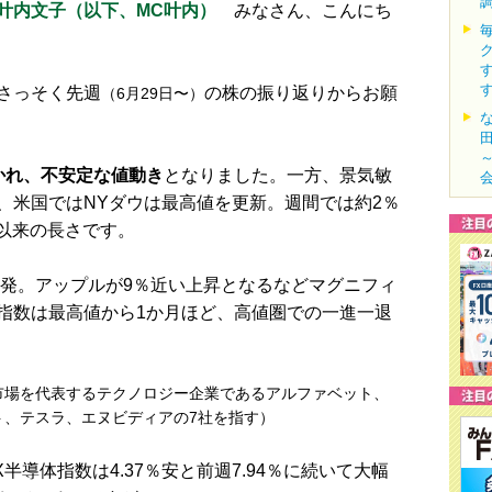
叶内文子（以下、MC叶内）
​みなさん、こんにち
さっそく先週
の株の振り返りからお願
（6月29日〜）
かれ、不安定な値動き
となりました。一方、景気敏
、米国ではNYダウは最高値を更新。週間では約2％
月以来の長さです。
の反発。アップルが9％近い上昇となるなどマグニフィ
指数は最高値から1か月ほど、高値圏での一進一退
市場を代表するテクノロジー企業であるアルファベット、
ト、テスラ、エヌビディアの7社を指す）
半導体指数は4.37％安と前週7.94％に続いて大幅