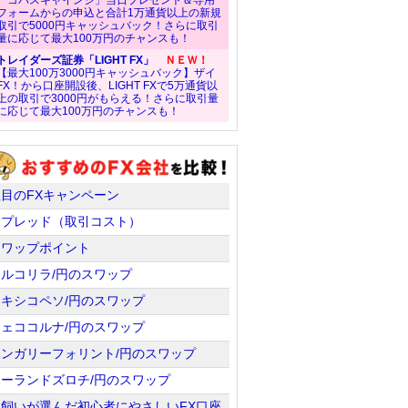
「コバスキャインジ」当日プレゼント＆専用
フォームからの申込と合計1万通貨以上の新規
取引で5000円キャッシュバック！さらに取引
量に応じて最大100万円のチャンスも！
トレイダーズ証券「LIGHT FX」
ＮＥＷ！
【最大100万3000円キャッシュバック】ザイ
FX！から口座開設後、LIGHT FXで5万通貨以
上の取引で3000円がもらえる！さらに取引量
に応じて最大100万円のチャンスも！
注目のFXキャンペーン
スプレッド（取引コスト）
スワップポイント
トルコリラ/円のスワップ
メキシコペソ/円のスワップ
チェココルナ/円のスワップ
ハンガリーフォリント/円のスワップ
ポーランドズロチ/円のスワップ
羊飼いが選んだ初心者にやさしいFX口座