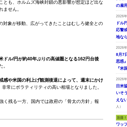
ことも、ホルムズ海峡封鎖の悪影響が想定ほど出な
の雇
れません。
2026
ドル
の対象が移動、広がってきたことはむしろ健全との
応警
地な
2026
8月7
米ドル/円が約40年ぶりの高値圏となる162円台後
思惑
た。
『米
2026
戒感や米国の利上げ観測後退によって、週末にかけ
日米
、非常にボラティリティの高い相場となりました。
いそ
えな
強く残る一方、国内では政府の「骨太の方針」報
人）
注目！
ワッ