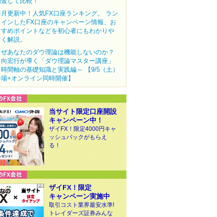
調査して比較！
毎月更新中！人気FX口座ランキング。 ラン
クインしたFX口座のキャンペーン情報、お
すすめポイントなどを初心者にもわかりや
すく解説。
なぜあなたのダウ理論は機能しないのか？
田向宏行が導く「ダウ理論マスター講座」
～時間軸の基礎知識と実践編～ 【9/5（土）
会場+オンライン同時開催】
当サイト限定口座開設
キャンペーン中！
ザイFX！限定4000円キャ
ッシュバックがもらえ
る！
ザイFX！限定
キャンペーン実施中
取引コスト業界最安水準!
トレイダーズ証券みんな