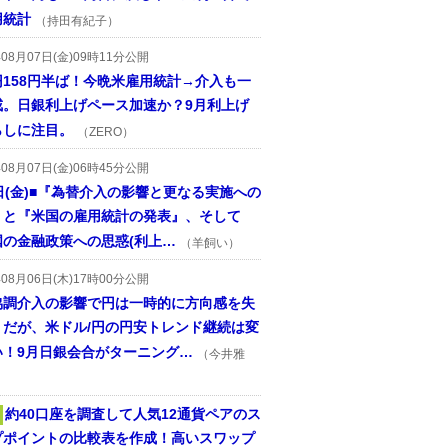
用統計
（持田有紀子）
年08月07日(金)09時11分公開
円158円半ば！今晩米雇用統計→介入も一
戒。日銀利上げペース加速か？9月利上げ
らしに注目。
（ZERO）
年08月07日(金)06時45分公開
日(金)■『為替介入の影響と更なる実施への
』と『米国の雇用統計の発表』、そして
国の金融政策への思惑(利上…
（羊飼い）
年08月06日(木)17時00分公開
協調介入の影響で円は一時的に方向感を失
うだが、米ドル/円の円安トレンド継続は変
い！9月日銀会合がターニング…
（今井雅
約40口座を調査して人気12通貨ペアのス
プポイントの比較表を作成！高いスワップ