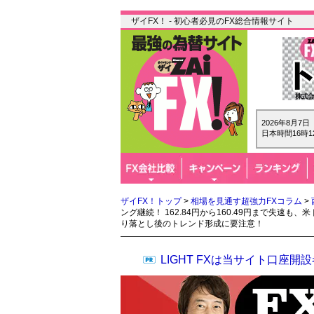
ザイFX！ - 初心者必見のFX総合情報サイト
2026年8月7
日本時間16時1
ザイFX！トップ
>
相場を見通す超強力FXコラム
>
ング継続！ 162.84円から160.49円まで失速
り落とし後のトレンド形成に要注意！
LIGHT FXは当サイト口座