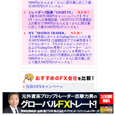
5000円がもらえる！ さらに取引量に応じて最
大100万円のチャンスも！
トレイダーズ証券「LIGHT FX」
ＮＥＷ！
【最大100万3000円キャッシュバック】ザイ
FX！から口座開設後、LIGHT FXで5万通貨以
上の取引で3000円がもらえる！さらに取引量
に応じて最大100万円のチャンスも！
JFX「MATRIX TRADER」
ＮＥＷ！
【小林芳彦レポート＆TradingViewインジと最
大100万5000円】口座開設完了で小林芳彦オリ
ジナルレポート「FXスキャルピングのコツ」
およびTradingView専用インジケーター「コバ
スキャインジ」当日プレゼント＆専用フォー
ムからの申込と合計1万通貨以上の新規取引で
5000円キャッシュバック！さらに取引量に応
じて最大100万円のチャンスも！
注目のFXキャンペーン
スプレッド（取引コスト）
スワップポイント
トルコリラ/円のスワップ