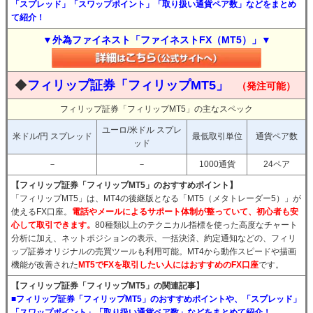
「スプレッド」「スワップポイント」「取り扱い通貨ペア数」などをまとめ
て紹介！
▼外為ファイネスト「ファイネストFX（MT5）」▼
◆
フィリップ証券「フィリップMT5」
（発注可能）
フィリップ証券「フィリップMT5」の主なスペック
ユーロ/米ドル スプレ
米ドル/円 スプレッド
最低取引単位
通貨ペア数
ッド
－
－
1000通貨
24ペア
【フィリップ証券「フィリップMT5」のおすすめポイント】
「フィリップMT5」は、MT4の後継版となる「MT5（メタトレーダー5）」が
使えるFX口座。
電話やメールによるサポート体制が整っていて、初心者も安
心して取引できます。
80種類以上のテクニカル指標を使った高度なチャート
分析に加え、ネットポジションの表示、一括決済、約定通知などの、フィリ
ップ証券オリジナルの売買ツールも利用可能。MT4から動作スピードや描画
機能が改善された
MT5でFXを取引したい人にはおすすめのFX口座
です。
【フィリップ証券「フィリップMT5」の関連記事】
■フィリップ証券「フィリップMT5」のおすすめポイントや、「スプレッド」
「スワップポイント」「取り扱い通貨ペア数」などをまとめて紹介！