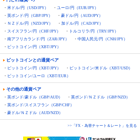
・
米ドル/円（USD/JPY）
・
ユーロ/円（EUR/JPY）
・
英ポンド/円（GBP/JPY）
・
豪ドル/円（AUD/JPY）
・
ＮＺドル/円（NZD/JPY）
・
加ドル/円（CAD/JPY）
・
スイスフラン/円（CHF/JPY）
・
トルコリラ/円（TRY/JPY）
・
南アフリカランド/円（ZAR/JPY）
・
中国人民元/円（CNH/JPY）
・
ビットコイン/円（XBT/JPY）
ビットコインとの通貨ペア
・
ビットコイン/円（XBT/JPY）
・
ビットコイン/米ドル（XBT/USD）
・
ビットコイン/ユーロ（XBT/EUR）
その他の通貨ペア
・
英ポンド/豪ドル（GBP/AUD）
・
英ポンド/ＮＺドル（GBP/NZD）
・
英ポンド/スイスフラン（GBP/CHF）
・
豪ドル/ＮＺドル（AUD/NZD）
>>「FX・為替チャート＆レート」を見る