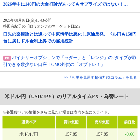
2026年中に140円の大台打診があってもサプライズではない！…
2026年08月07日(金)15:43公開
持田有紀子の「戦うオンナのマーケット日記」
口先の楽観論とは違って中東情勢は悪化し原油反発、ドル円も158円
台に戻しドル金利上昇での雇用統計
バイナリーオプションで「ラダー」と「レンジ」の2タイプが取
引できる数少ない口座！GMO外貨の「オプトレ！」
>>「相場を見通す超強力FXコラム」を見る
米ドル/円（USD/JPY）のリアルタイムFX・為替レート
※各通貨ペアの情報をさらに見たい場合は表内を左にスライド。
米ドル/円
157.85
157.85
-0.60