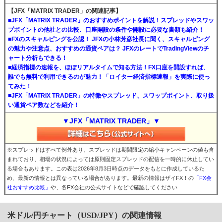
【JFX「MATRIX TRADER」の関連記事】
■JFX「MATRIX TRADER」のおすすめポイントを解説！スプレッドやスワッ
プポイントの他社との比較、口座開設の条件や開設に必要な書類も紹介！
■FXのスキャルピングを公認！ JFXの小林芳彦社長に聞く、スキャルピング
の魅力や注意点、おすすめの通貨ペアは？ JFXのレートでTradingViewのチ
ャート分析もできる！
■経済指標の速報を、ほぼリアルタイムで知る方法！FX口座を開設すれば、
誰でも無料で利用できるのが魅力！「ロイター経済指標速報」を実際に使っ
てみた！
■JFX「MATRIX TRADER」の特徴やスプレッド、スワップポイント、取り扱
い通貨ペア数などを紹介！
▼JFX「MATRIX TRADER」▼
※スプレッドはすべて例外あり。スプレッドは期間限定の縮小キャンペーンの値も含
まれており、相場の状況によっては原則固定スプレッドの配信を一時的に休止してい
る場合もあります。この表は2026年8月3日時点のデータをもとに作成しているた
め、最新の情報とは異なっている場合があります。最新の情報はザイFX！の
「FX会
社おすすめ比較」
や、各FX会社の公式サイトなどで確認してください
米ドル/円チャート（USD/JPY）の関連情報