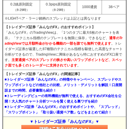
0.2銭原則固定
0.3pips原則固定
1000通貨
38ペア
（8-29時）
（8-29時）
※LIGHTペア・ラージ銘柄のスプレッドは上記とは異なります
【トレイダーズ証券「みんなのFX」のおすすめポイント】
「みんなのFX」のTradingViewは、「1つのタブに最大6枚のチャートを表
示」 「テクニカル指標のテンプレートを無限に保存」できるなど、
通常のTr
adingViewでは月額料金がかかる機能の一部を誰でも無料で使えます
。トレ
イダーズ証券が厳選した87種類のテクニカル指標を駆使した高度なチャート
分析ができるので、TradingViewに興味があるなら特におすすめのFX口座で
す。
主要通貨ペアのスプレッドの狭さや高いスワップポイントなど、スペッ
ク面でも多くのトレーダーに支持されています
。
【トレイダーズ証券「みんなのFX」の関連記事】
■トレイダーズ証券「みんなのFX」の特徴やキャンペーン、スプレッドやス
ワップポイントなどの他社との比較、メリット・デメリットを解説！口座開
設までの時間、必要書類も紹介！
■トレーディングビューの有料機能が無料で使える、おすすめのFX会社を公
開！大人気のチャート分析ツールを賢く使える裏ワザを紹介
■トレイダーズ証券「みんなのFX」のおすすめポイントや、「スプレッド」
「スワップポイント」「取り扱い通貨ペア数」などをまとめて紹介！
▼トレイダーズ証券「みんなのFX」▼