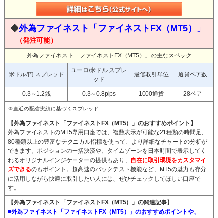
◆
外為ファイネスト「ファイネストFX（MT5）」
（発注可能）
外為ファイネスト「ファイネストFX（MT5）」の主なスペック
ユーロ/米ドル スプレ
米ドル/円 スプレッド
最低取引単位
通貨ペア数
ッド
0.3～1.2銭
0.3～0.8pips
1000通貨
28ペア
※直近の配信実績に基づくスプレッド
【外為ファイネスト「ファイネストFX（MT5）」のおすすめポイント】
外為ファイネストのMT5専用口座では、複数表示が可能な21種類の時間足、
80種類以上の豊富なテクニカル指標を使って、より詳細なチャートの分析が
できます。ポジションの一括決済や、タイムゾーンを日本時間で表示してく
れるオリジナルインジケーターの提供もあり、
自在に取引環境をカスタマイ
ズできる
のもポイント。超高速のバックテスト機能など、MT5の魅力も存分
に活用しながら快適に取引したい人には、ぜひチェックしてほしい口座で
す。
【外為ファイネスト「ファイネストFX（MT5）」の関連記事】
■外為ファイネスト「ファイネストFX（MT5）」のおすすめポイントや、