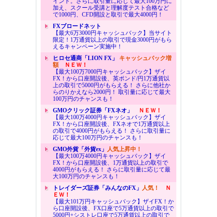
イント。さらに取引量に応じて最大100万円に
加え、スクール受講と理解度テスト合格など
で1000円、CFD開設と取引で最大4000円！
FXブロードネット
【最大6万3000円キャッシュバック】当サイト
限定！1万通貨以上の取引で現金3000円がもら
えるキャンペーン実施中！
ヒロセ通商「LION FX」
キャッシュバック増
額
ＮＥＷ！
【最大100万7000円キャッシュバック】ザイ
FX！から口座開設後、英ポンド/円1万通貨以
上の取引で5000円がもらえる！ さらに他社か
らのりかえなら2000円！ 取引量に応じて最大
100万円のチャンスも！
GMOクリック証券「FXネオ」
ＮＥＷ！
【最大100万4000円キャッシュバック】ザイ
FX！から口座開設後、FXネオで1万通貨以上
の取引で4000円がもらえる！ さらに取引量に
応じて最大100万円のチャンスも！
GMO外貨「外貨ex」
人気上昇中！
【最大100万4000円キャッシュバック】ザイ
FX！から口座開設後、1万通貨以上の取引で
4000円がもらえる！ さらに取引量に応じて最
大100万円のチャンスも！
トレイダーズ証券「みんなのFX」
人気！
Ｎ
ＥＷ！
【最大101万円キャッシュバック】ザイFX！か
ら口座開設後、FX口座で5万通貨以上の取引で
5000円+シストレ口座で5万通貨以上の取引で