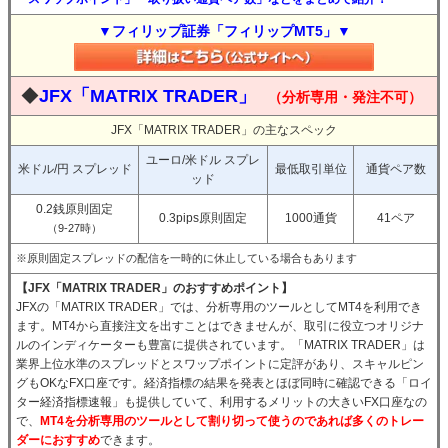
▼フィリップ証券「フィリップMT5」▼
◆
JFX「MATRIX TRADER」
（分析専用・発注不可）
JFX「MATRIX TRADER」の主なスペック
ユーロ/米ドル スプレ
米ドル/円 スプレッド
最低取引単位
通貨ペア数
ッド
0.2銭原則固定
0.3pips原則固定
1000通貨
41ペア
（9-27時）
※原則固定スプレッドの配信を一時的に休止している場合もあります
【JFX「MATRIX TRADER」のおすすめポイント】
JFXの「MATRIX TRADER」では、分析専用のツールとしてMT4を利用でき
ます。MT4から直接注文を出すことはできませんが、取引に役立つオリジナ
ルのインディケーターも豊富に提供されています。「MATRIX TRADER」は
業界上位水準のスプレッドとスワップポイントに定評があり、スキャルピン
グもOKなFX口座です。経済指標の結果を発表とほぼ同時に確認できる「ロイ
ター経済指標速報」も提供していて、利用するメリットの大きいFX口座なの
で、
MT4を分析専用のツールとして割り切って使うのであれば多くのトレー
ダーにおすすめ
できます。