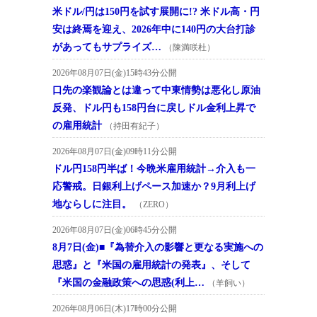
米ドル/円は150円を試す展開に!? 米ドル高・円
安は終焉を迎え、2026年中に140円の大台打診
があってもサプライズ…
（陳満咲杜）
2026年08月07日(金)15時43分公開
口先の楽観論とは違って中東情勢は悪化し原油
反発、ドル円も158円台に戻しドル金利上昇で
の雇用統計
（持田有紀子）
2026年08月07日(金)09時11分公開
ドル円158円半ば！今晩米雇用統計→介入も一
応警戒。日銀利上げペース加速か？9月利上げ
地ならしに注目。
（ZERO）
2026年08月07日(金)06時45分公開
8月7日(金)■『為替介入の影響と更なる実施への
思惑』と『米国の雇用統計の発表』、そして
『米国の金融政策への思惑(利上…
（羊飼い）
2026年08月06日(木)17時00分公開