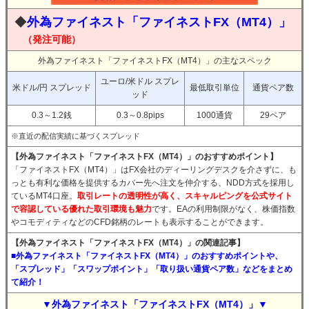
◆
外為ファイネスト「ファイネストFX（MT4）」
（発注可能）
外為ファイネスト「ファイネストFX（MT4）」の主なスペック
ユーロ/米ドル スプレ
米ドル/円 スプレッド
最低取引単位
通貨ペア数
ッド
0.3～1.2銭
0.3～0.8pips
1000通貨
29ペア
※直近の配信実績に基づくスプレッド
【外為ファイネスト「ファイネストFX（MT4）」のおすすめポイント】
「ファイネストFX（MT4）」はFX会社のディーリングデスクを介さずに、も
っとも有利な価格を提供するカバー先へ注文を仲介する、NDD方式を採用し
ているMT4口座。
取引レートの透明性が高く、スキャルピングを公式サイト
で容認している優れた取引環境も魅力
です。EAの利用制限がなく、株価指数
やコモディティなどのCFD銘柄のレートも表示することができます。
【外為ファイネスト「ファイネストFX（MT4）」の関連記事】
■外為ファイネスト「ファイネストFX（MT4）」のおすすめポイントや、
「スプレッド」「スワップポイント」「取り扱い通貨ペア数」などをまとめ
て紹介！
▼外為ファイネスト「ファイネストFX（MT4）」▼