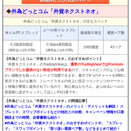
◆
外為どっとコム「外貨ネクストネオ」
外為どっとコム「外貨ネクストネオ」の主なスペック
ユーロ/米ドル スプレ
米ドル/円 スプレッド
最低取引単位
通貨ペア数
ッド
0.2銭原則固定
0.3pips原則固定
1000通貨
42ペア
(例外あり)(9-27時)
(例外あり)(9-27時)
【外為どっとコム「外貨ネクストネオ」のおすすめポイント】
「外貨ネクストネオ」のTradingViewは、
通常のTradingViewではPremium
プランでしか提供のない秒足が利用できる
ので、スキャルピングのような細
かい値動きを狙ったトレードで活躍できます。最大で9つのチャートを同時に
表示できるのも魅力。トレードスキルの向上に役立つコンテンツやマーケッ
ト情報が豊富に提供されているので、初心者はもちろん、あらゆるレベルの
投資家に必ずチェックしてほしいFX口座です。
【外為どっとコム「外貨ネクストネオ」の関連記事】
■外為どっとコム「外貨ネクストネオ」のメリット・デメリットを解説！ ス
プレッド、スワップポイントなどの他社との比較、キャンペーン情報や口座
開設までの時間、必要書類も紹介！
■外為どっとコム「外貨ネクストネオ」のおすすめポイントや、「スプレッ
ド」「スワップポイント」「取り扱い通貨ペア数」などをまとめて紹介！