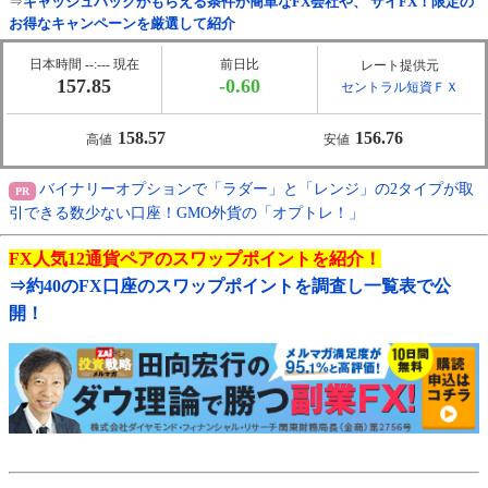
⇒
キャッシュバックがもらえる条件が簡単なFX会社や、 ザイFX！限定の
お得なキャンペーンを厳選して紹介
日本時間 --:--- 現在
前日比
レート提供元
157.85
-0.60
セントラル短資ＦＸ
158.57
156.76
高値
安値
バイナリーオプションで「ラダー」と「レンジ」の2タイプが取
引できる数少ない口座！GMO外貨の「オプトレ！」
FX人気12通貨ペアのスワップポイントを紹介！
⇒約40のFX口座のスワップポイントを調査し一覧表で公
開！