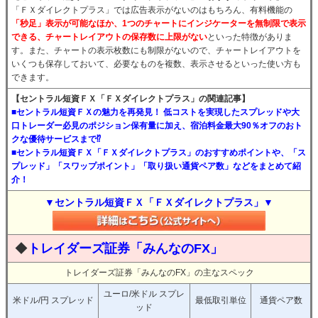
「ＦＸダイレクトプラス」では広告表示がないのはもちろん、有料機能の
「秒足」表示が可能なほか、1つのチャートにインジケーターを無制限で表示
できる、チャートレイアウトの保存数に上限がない
といった特徴がありま
す。また、チャートの表示枚数にも制限がないので、チャートレイアウトを
いくつも保存しておいて、必要なものを複数、表示させるといった使い方も
できます。
【セントラル短資ＦＸ「ＦＸダイレクトプラス」の関連記事】
■セントラル短資ＦＸの魅力を再発見！ 低コストを実現したスプレッドや大
口トレーダー必見のポジション保有量に加え、宿泊料金最大90％オフのおト
クな優待サービスまで⁉
■セントラル短資ＦＸ「ＦＸダイレクトプラス」のおすすめポイントや、「ス
プレッド」「スワップポイント」「取り扱い通貨ペア数」などをまとめて紹
介！
▼セントラル短資ＦＸ「ＦＸダイレクトプラス」▼
◆
トレイダーズ証券「みんなのFX」
トレイダーズ証券「みんなのFX」の主なスペック
ユーロ/米ドル スプレ
米ドル/円 スプレッド
最低取引単位
通貨ペア数
ッド