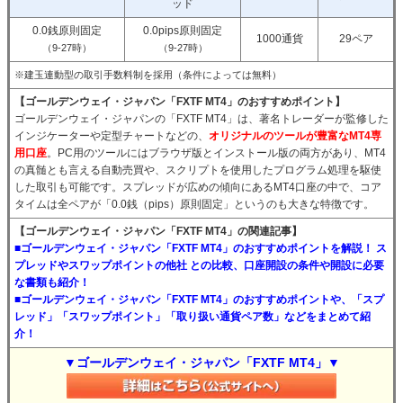
ッド
0.0銭原則固定
0.0pips原則固定
1000通貨
29ペア
（9-27時）
（9-27時）
※建玉連動型の取引手数料制を採用（条件によっては無料）
【ゴールデンウェイ・ジャパン「FXTF MT4」のおすすめポイント】
ゴールデンウェイ・ジャパンの「FXTF MT4」は、著名トレーダーが監修した
インジケーターや定型チャートなどの、
オリジナルのツールが豊富なMT4専
用口座
。PC用のツールにはブラウザ版とインストール版の両方があり、MT4
の真髄とも言える自動売買や、スクリプトを使用したプログラム処理を駆使
した取引も可能です。スプレッドが広めの傾向にあるMT4口座の中で、コア
タイムは全ペアが「0.0銭（pips）原則固定」というのも大きな特徴です。
【ゴールデンウェイ・ジャパン「FXTF MT4」の関連記事】
■ゴールデンウェイ・ジャパン「FXTF MT4」のおすすめポイントを解説！ ス
プレッドやスワップポイントの他社 との比較、口座開設の条件や開設に必要
な書類も紹介！
■ゴールデンウェイ・ジャパン「FXTF MT4」のおすすめポイントや、「スプ
レッド」「スワップポイント」「取り扱い通貨ペア数」などをまとめて紹
介！
▼ゴールデンウェイ・ジャパン「FXTF MT4」▼