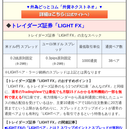
▼外為どっとコム「外貨ネクストネオ」▼
◆
トレイダーズ証券「LIGHT FX」
トレイダーズ証券「LIGHT FX」の主なスペック
ユーロ/米ドル スプレ
米ドル/円 スプレッド
最低取引単位
通貨ペア数
ッド
0.2銭原則固定
0.3pips原則固定
1000通貨
38ペア
（8-29時）
（8-29時）
※LIGHTペア・ラージ銘柄のスプレッドは上記とは異なります
【トレイダーズ証券「LIGHT FX」のおすすめポイント】
「LIGHT FX」もトレイダーズ証券のもう1つのFX口座「みんなのFX」と同様
に、
通常のTradingViewでは最低でも月額15ドルかかる有料機能の一部を無
料で使える
FX口座です。有力情報ベンダーから高金利通貨に特化したニュー
スの独占配信を受けているほか、主要10通貨ペアで1回の注文数量に20万通
貨までという上限がある代わりに、スプレッドとスワップポイントが通常の
通貨ペアよりも有利な「LIGHTペア」を取引できるという特徴もあります。
【トレイダーズ証券「LIGHT FX」の関連記事】
■LIGHT FXの「LIGHTペア」とは？ スワップポイントとスプレッドが有利な