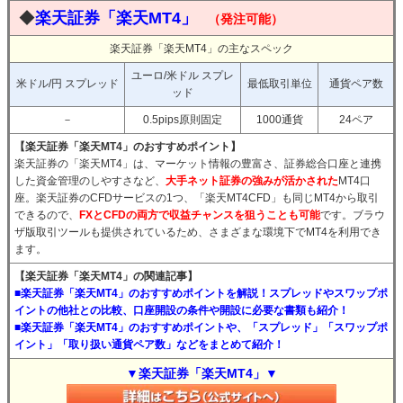
◆
楽天証券「楽天MT4」
（発注可能）
楽天証券「楽天MT4」の主なスペック
ユーロ/米ドル スプレ
米ドル/円 スプレッド
最低取引単位
通貨ペア数
ッド
－
0.5pips原則固定
1000通貨
24ペア
【楽天証券「楽天MT4」のおすすめポイント】
楽天証券の「楽天MT4」は、マーケット情報の豊富さ、証券総合口座と連携
した資金管理のしやすさなど、
大手ネット証券の強みが活かされた
MT4口
座。楽天証券のCFDサービスの1つ、「楽天MT4CFD」も同じMT4から取引
できるので、
FXとCFDの両方で収益チャンスを狙うことも可能
です。ブラウ
ザ版取引ツールも提供されているため、さまざまな環境下でMT4を利用でき
ます。
【楽天証券「楽天MT4」の関連記事】
■楽天証券「楽天MT4」のおすすめポイントを解説！スプレッドやスワップポ
イントの他社との比較、口座開設の条件や開設に必要な書類も紹介！
■楽天証券「楽天MT4」のおすすめポイントや、「スプレッド」「スワップポ
イント」「取り扱い通貨ペア数」などをまとめて紹介！
▼楽天証券「楽天MT4」▼