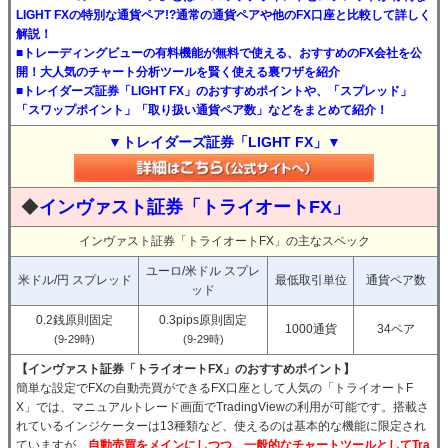
LIGHT FXの特別な通貨ペア!?通常の通貨ペアや他のFX口座と比較して詳しく
解説！
■トレーディングビューの有料機能が無料で使える、おすすめのFX会社を公
開！大人気のチャート分析ツールを賢く使える裏ワザを紹介
■トレイダーズ証券「LIGHT FX」のおすすめポイントや、「スプレッド」
「スワップポイント」「取り扱い通貨ペア数」などをまとめて紹介！
▼トレイダーズ証券「LIGHT FX」▼
◆
インヴァスト証券「トライオートFX」
インヴァスト証券「トライオートFX」の主なスペック
ユーロ/米ドル スプレ
米ドル/円 スプレッド
最低取引単位
通貨ペア数
ッド
0.2銭原則固定
0.3pips原則固定
1000通貨
34ペア
(9-29時)
(9-29時)
【インヴァスト証券「トライオートFX」のおすすめポイント】
簡単な設定でFXの自動売買ができるFX口座として人気の「トライオートF
X」では、マニュアルトレード画面でTradingViewの利用が可能です。搭載さ
れているインジケーターは13種類など、使えるのは基本的な機能に限定され
ていますが、
自動売買をメインにしつつ、一般的なチャートツールとしてTra