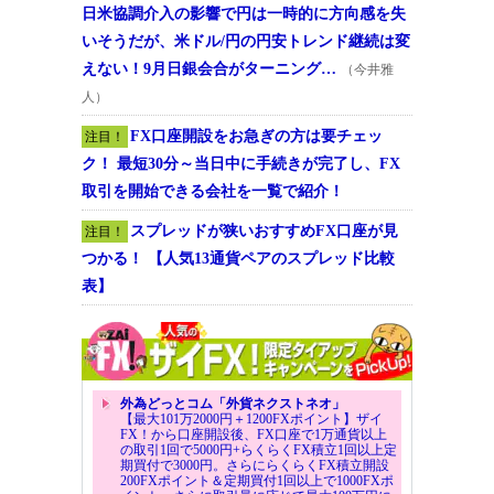
日米協調介入の影響で円は一時的に方向感を失
いそうだが、米ドル/円の円安トレンド継続は変
えない！9月日銀会合がターニング…
（今井雅
人）
FX口座開設をお急ぎの方は要チェッ
注目！
ク！ 最短30分～当日中に手続きが完了し、FX
取引を開始できる会社を一覧で紹介！
スプレッドが狭いおすすめFX口座が見
注目！
つかる！ 【人気13通貨ペアのスプレッド比較
表】
外為どっとコム「外貨ネクストネオ」
【最大101万2000円＋1200FXポイント】ザイ
FX！から口座開設後、FX口座で1万通貨以上
の取引1回で5000円+らくらくFX積立1回以上定
期買付で3000円。さらにらくらくFX積立開設
200FXポイント＆定期買付1回以上で1000FXポ