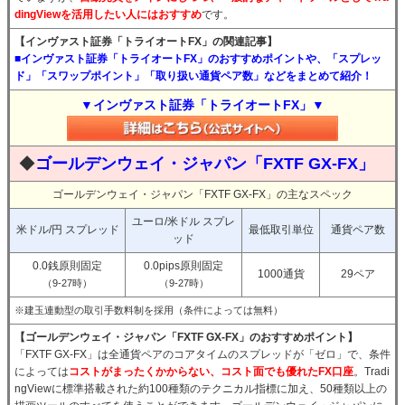
dingViewを活用したい人にはおすすめ
です。
【インヴァスト証券「トライオートFX」の関連記事】
■インヴァスト証券「トライオートFX」のおすすめポイントや、「スプレッ
ド」「スワップポイント」「取り扱い通貨ペア数」などをまとめて紹介！
▼インヴァスト証券「トライオートFX」▼
◆
ゴールデンウェイ・ジャパン「FXTF GX-FX」
ゴールデンウェイ・ジャパン「FXTF GX-FX」の主なスペック
ユーロ/米ドル スプレ
米ドル/円 スプレッド
最低取引単位
通貨ペア数
ッド
0.0銭原則固定
0.0pips原則固定
1000通貨
29ペア
（9-27時）
（9-27時）
※建玉連動型の取引手数料制を採用（条件によっては無料）
【ゴールデンウェイ・ジャパン「FXTF GX-FX」のおすすめポイント】
「FXTF GX-FX」は全通貨ペアのコアタイムのスプレッドが「ゼロ」で、条件
によっては
コストがまったくかからない、コスト面でも優れたFX口座
。Tradi
ngViewに標準搭載された約100種類のテクニカル指標に加え、50種類以上の