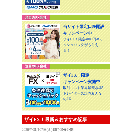
当サイト限定口座開設
キャンペーン中！
ザイFX！限定4000円キャ
ッシュバックがもらえ
る！
ザイFX！限定
キャンペーン実施中
取引コスト業界最安水準!
トレイダーズ証券みんな
のFX
ザイFX！最新＆おすすめ記事
2026年08月07日(金)18時09分公開