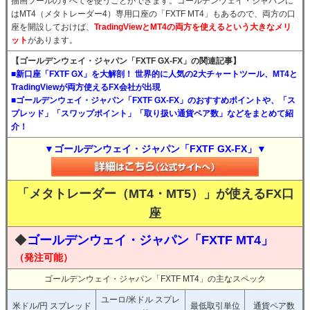
描画ツールのすべてを使うことができます。ゴールデンウェイ・ジャパンに
はMT4（メタトレーダー4）専用口座の「FXTF MT4」もあるので、両方の口
座を開設しておけば、
TradingViewとMT4の両方を使えるという大きなメリ
ット
があります。
【ゴールデンウェイ・ジャパン「FXTF GX-FX」の関連記事】
■新口座「FXTF GX」を大解剖！ 世界的に人気の2大チャートツール、MT4と
TradingViewが両方使えるFX会社が出現
■ゴールデンウェイ・ジャパン「FXTF GX-FX」のおすすめポイントや、「ス
プレッド」「スワップポイント」「取り扱い通貨ペア数」などをまとめて紹
介！
▼ゴールデンウェイ・ジャパン「FXTF GX-FX」▼
「メタトレーダー（MT4・MT5）」が使えるFX口
座
◆
ゴールデンウェイ・ジャパン「FXTF MT4」
（発注可能）
ゴールデンウェイ・ジャパン「FXTF MT4」の主なスペック
ユーロ/米ドル スプレ
米ドル/円 スプレッド
最低取引単位
通貨ペア数