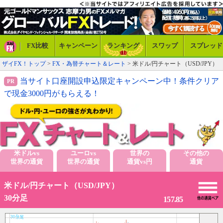
FX比較
キャンペーン
ランキング
スワップ
スプレッド
ザイFX！トップ
>
FX・為替チャート＆レート
> 米ドル/円チャート（USD/JPY）
当サイト口座開設申込限定キャンペーン中！条件クリア
で現金3000円がもらえる！
米ドルvs
ユーロvs
世界の
その他の
世界の通貨
世界の通貨
通貨vs円
通貨
米ドル/円チャート（USD/JPY）
30分足
157.85