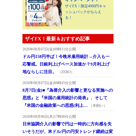
ザイFX！限定4000円キャ
ッシュバックがもらえ
る！
ザイFX！最新＆おすすめ記事
2026年08月07日(金)09時11分公開
ドル円158円半ば！今晩米雇用統計→介入も一
応警戒。日銀利上げペース加速か？9月利上げ
地ならしに注目。
（ZERO）
2026年08月07日(金)06時45分公開
8月7日(金)■『為替介入の影響と更なる実施への
思惑』と『米国の雇用統計の発表』、そして
『米国の金融政策への思惑(利上…
（羊飼い）
2026年08月06日(木)17時00分公開
日米協調介入の影響で円は一時的に方向感を失
いそうだが、米ドル/円の円安トレンド継続は変