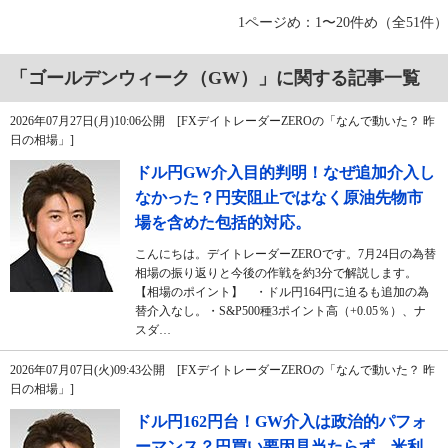
1ページめ：1〜20件め（全51件）
「ゴールデンウィーク（GW）」に関する記事一覧
2026年07月27日(月)10:06公開 [FXデイトレーダーZEROの「なんで動いた？ 昨
日の相場」]
ドル円GW介入目的判明！なぜ追加介入し
なかった？円安阻止ではなく原油先物市
場を含めた包括的対応。
こんにちは。デイトレーダーZEROです。7月24日の為替
相場の振り返りと今後の作戦を約3分で解説します。
【相場のポイント】 ・ドル円164円に迫るも追加の為
替介入なし。・S&P500種3ポイント高（+0.05％）、ナ
スダ…
2026年07月07日(火)09:43公開 [FXデイトレーダーZEROの「なんで動いた？ 昨
日の相場」]
ドル円162円台！GW介入は政治的パフォ
ーマンス？円買い要因見当たらず。米利