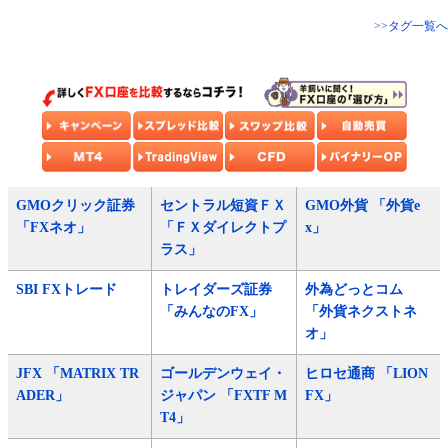
>>タグ一覧へ
GMOクリック証券
セントラル短資ＦＸ
GMO外貨 「外貨e
「FXネオ」
「ＦＸダイレクトプ
x」
ラス」
SBI FXトレード
トレイダーズ証券
外為どっとコム
「みんなのFX」
「外貨ネクストネ
オ」
JFX 「MATRIX TR
ゴールデンウェイ・
ヒロセ通商 「LION
ADER」
ジャパン 「FXTF M
FX」
T4」