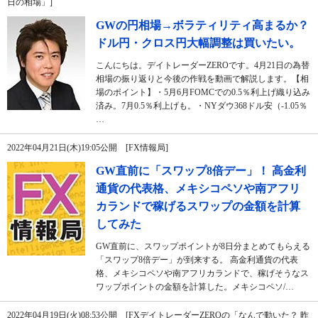
日の相場」]
GWの円相場→ボラティリティ高まるか？
ドル円・クロス円大幅調整は買いたい。
こんにちは。デイトレーダーZEROです。4月21日の為替
相場の振り返りと今後の作戦を動画で解説します。【相
場のポイント】・5月6月FOMCでの0.5％利上げ織り込み
済み。7月0.5％利上げも。・NYダウ368ドル安（-1.05％
…
2022年04月21日(木)19:05公開 [FX情報局]
GW直前に「スワップ8倍デー」！ 高金利
通貨の代表格、メキシコペソや南アフリ
カランドで稼げるスワップの金額を計算
してみた
GW直前に、スワップポイントが8日分まとめてもらえる
「スワップ8倍デー」が到来する。 高金利通貨の代表
格、メキシコペソや南アフリカランドで、稼げそうなス
ワップポイントの金額を計算した。メキシコペソ/…
2022年04月19日(火)08:53公開 [FXデイトレーダーZEROの「なんで動いた？ 昨