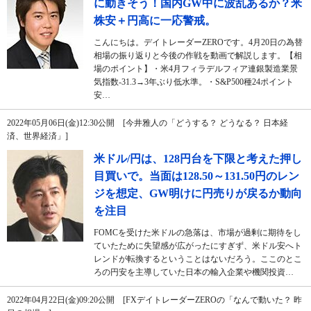
に動きそう！国内GW中に波乱あるか？米
株安＋円高に一応警戒。
こんにちは。デイトレーダーZEROです。4月20日の為替
相場の振り返りと今後の作戦を動画で解説します。【相
場のポイント】・米4月フィラデルフィア連銀製造業景
気指数-31.3→3年ぶり低水準。・S&P500種24ポイント
安…
2022年05月06日(金)12:30公開 [今井雅人の「どうする？ どうなる？ 日本経
済、世界経済」]
米ドル/円は、128円台を下限と考えた押し
目買いで。当面は128.50～131.50円のレン
ジを想定、GW明けに円売りが戻るか動向
を注目
FOMCを受けた米ドルの急落は、市場が過剰に期待をし
ていたために失望感が広がったにすぎず、米ドル安へト
レンドが転換するということはないだろう。ここのとこ
ろの円安を主導していた日本の輸入企業や機関投資…
2022年04月22日(金)09:20公開 [FXデイトレーダーZEROの「なんで動いた？ 昨