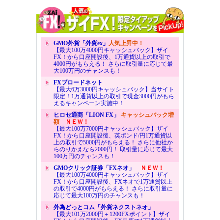
GMO外貨「外貨ex」
人気上昇中！
【最大100万4000円キャッシュバック】ザイ
FX！から口座開設後、1万通貨以上の取引で
4000円がもらえる！ さらに取引量に応じて最
大100万円のチャンスも！
FXブロードネット
【最大6万3000円キャッシュバック】当サイト
限定！1万通貨以上の取引で現金3000円がもら
えるキャンペーン実施中！
ヒロセ通商「LION FX」
キャッシュバック増
額
ＮＥＷ！
【最大100万7000円キャッシュバック】ザイ
FX！から口座開設後、英ポンド/円1万通貨以
上の取引で5000円がもらえる！ さらに他社か
らのりかえなら2000円！ 取引量に応じて最大
100万円のチャンスも！
GMOクリック証券「FXネオ」
ＮＥＷ！
【最大100万4000円キャッシュバック】ザイ
FX！から口座開設後、FXネオで1万通貨以上
の取引で4000円がもらえる！ さらに取引量に
応じて最大100万円のチャンスも！
外為どっとコム「外貨ネクストネオ」
【最大101万2000円＋1200FXポイント】ザイ