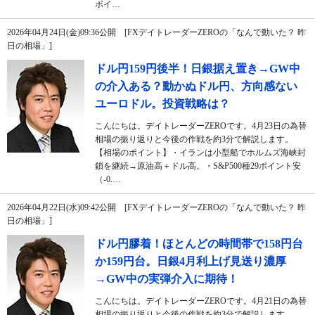
ポイ…
2026年04月24日(金)09:36公開 [FXデイトレーダーZEROの「なんで動いた？ 昨
日の相場」]
ドル円159円後半！日銀据え置き→GW中
の介入ある？動かぬドル円、方向感ない
ユーロドル。投資戦略は？
こんにちは。デイトレーダーZEROです。4月23日の為替
相場の振り返りと今後の作戦を約3分で解説します。
【相場のポイント】・イランは小型船でホルムズ海峡封
鎖を継続→原油高＋ドル高。・S&P500種29ポイント安
（-0.…
2026年04月22日(水)09:42公開 [FXデイトレーダーZEROの「なんで動いた？ 昨
日の相場」]
ドル円膠着！ほとんどの時間帯で158円台
か159円台。日銀4月利上げ見送り濃厚
→GW中の実弾介入に期待！
こんにちは。デイトレーダーZEROです。4月21日の為替
相場の振り返りと今後の作戦を約3分で解説します。