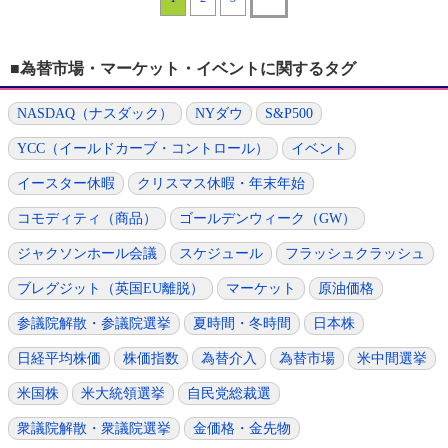
■為替市場・マーケット・イベントに関するタグ
NASDAQ（ナスダック）
NYダウ
S&P500
YCC（イールドカーブ・コントロール）
イベント
イースター休暇
クリスマス休暇・年末年始
コモディティ（商品）
ゴールデンウィーク（GW）
ジャクソンホール会議
スケジュール
フラッシュクラッシュ
ブレグジット（英国EU離脱）
マーケット
原油価格
参議院解散・参議院選挙
夏時間・冬時間
日本株
日経平均株価
株価指数
為替介入
為替市場
米中間選挙
米国株
米大統領選挙
自民党総裁選
衆議院解散・衆議院選挙
金価格・金先物