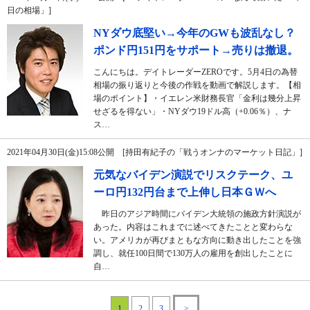
日の相場」]
NYダウ底堅い→今年のGWも波乱なし？
ポンド円151円をサポート→売りは撤退。
こんにちは。デイトレーダーZEROです。5月4日の為替
相場の振り返りと今後の作戦を動画で解説します。【相
場のポイント】・イエレン米財務長官「金利は幾分上昇
せざるを得ない」・NYダウ19ドル高（+0.06％）、ナ
ス…
2021年04月30日(金)15:08公開 [持田有紀子の「戦うオンナのマーケット日記」]
元気なバイデン演説でリスクテーク、ユ
ーロ円132円台まで上伸し日本ＧＷへ
昨日のアジア時間にバイデン大統領の施政方針演説が
あった。内容はこれまでに述べてきたことと変わらな
い。アメリカが再びまともな方向に動き出したことを強
調し、就任100日間で130万人の雇用を創出したことに
自…
1
2
3
>