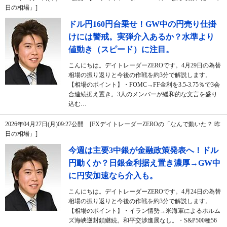
日の相場」]
ドル円160円台乗せ！GW中の円売り仕掛
けには警戒。実弾介入あるか？水準より
値動き（スピード）に注目。
こんにちは。デイトレーダーZEROです。4月29日の為替
相場の振り返りと今後の作戦を約3分で解説します。
【相場のポイント】・FOMC→FF金利を3.5-3.75％で3会
合連続据え置き。3人のメンバーが緩和的な文言を盛り
込む…
2026年04月27日(月)09:27公開 [FXデイトレーダーZEROの「なんで動いた？ 昨
日の相場」]
今週は主要3中銀が金融政策発表へ！ドル
円動くか？日銀金利据え置き濃厚→GW中
に円安加速なら介入も。
こんにちは。デイトレーダーZEROです。4月24日の為替
相場の振り返りと今後の作戦を約3分で解説します。
【相場のポイント】・イラン情勢→米海軍によるホルム
ズ海峡逆封鎖継続。和平交渉進展なし。・S&P500種56