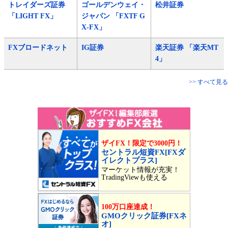
トレイダーズ証券
ゴールデンウェイ・
松井証券
「LIGHT FX」
ジャパン 「FXTF G
X-FX」
FXブロードネット
IG証券
楽天証券 「楽天MT
4」
>> すべて見る
ザイFX！限定で3000円！
セントラル短資FX[FXダ
イレクトプラス]
マーケット情報が充実！
TradingViewも使える
100万口座達成！
GMOクリック証券[FXネ
オ]