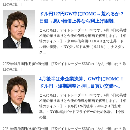
日の相場」]
ドル円127円GW中にFOMC→荒れるか？
日銀→悪い物価上昇なら利上げ困難。
こんにちは。デイトレーダーZEROです。4月18日の為替
相場の振り返りと今後の作戦を動画で解説します。【相
場のポイント】・米10年債利回り2.884％まで上昇→ド
ル買い優勢。・NYダウ39ドル安（-0.11％）、ナスダッ
ク…
2022年04月18日(月)09:09公開 [FXデイトレーダーZEROの「なんで動いた？ 昨
日の相場」]
4月後半は米企業決算、GW中にFOMC！
ドル円→短期調整と押し目買い交錯へ。
こんにちは。デイトレーダーZEROです。4月15日の為替
相場の振り返りと今後の作戦を動画で解説します。【相
場のポイント】・ドル円126円後半→20年ぶり円安水
準。・NY市場はグッドフライデーのため休場。【今後
の投…
2021年05月05日(水)09:23公開 [FXデイトレーダーZEROの「なんで動いた？ 昨