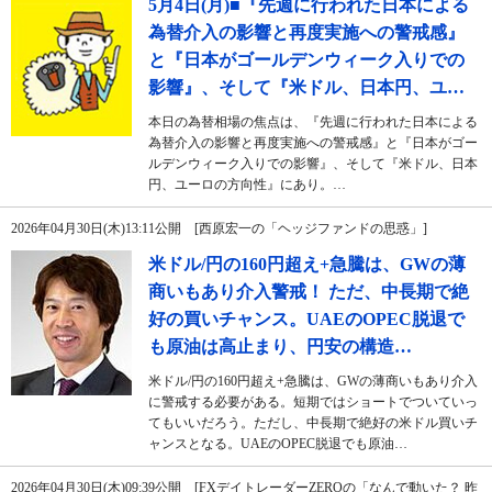
5月4日(月)■『先週に行われた日本による
為替介入の影響と再度実施への警戒感』
と『日本がゴールデンウィーク入りでの
影響』、そして『米ドル、日本円、ユ…
本日の為替相場の焦点は、『先週に行われた日本による
為替介入の影響と再度実施への警戒感』と『日本がゴー
ルデンウィーク入りでの影響』、そして『米ドル、日本
円、ユーロの方向性』にあり。…
2026年04月30日(木)13:11公開 [西原宏一の「ヘッジファンドの思惑」]
米ドル/円の160円超え+急騰は、GWの薄
商いもあり介入警戒！ ただ、中長期で絶
好の買いチャンス。UAEのOPEC脱退で
も原油は高止まり、円安の構造…
米ドル/円の160円超え+急騰は、GWの薄商いもあり介入
に警戒する必要がある。短期ではショートでついていっ
てもいいだろう。ただし、中長期で絶好の米ドル買いチ
ャンスとなる。UAEのOPEC脱退でも原油…
2026年04月30日(木)09:39公開 [FXデイトレーダーZEROの「なんで動いた？ 昨