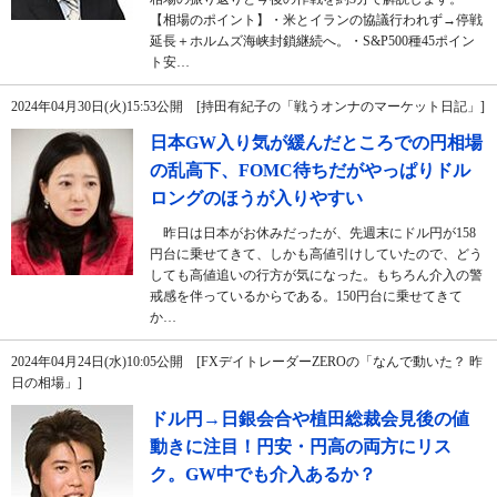
【相場のポイント】・米とイランの協議行われず→停戦
延長＋ホルムズ海峡封鎖継続へ。・S&P500種45ポイン
ト安…
2024年04月30日(火)15:53公開 [持田有紀子の「戦うオンナのマーケット日記」]
日本GW入り気が緩んだところでの円相場
の乱高下、FOMC待ちだがやっぱりドル
ロングのほうが入りやすい
昨日は日本がお休みだったが、先週末にドル円が158
円台に乗せてきて、しかも高値引けしていたので、どう
しても高値追いの行方が気になった。もちろん介入の警
戒感を伴っているからである。150円台に乗せてきて
か…
2024年04月24日(水)10:05公開 [FXデイトレーダーZEROの「なんで動いた？ 昨
日の相場」]
ドル円→日銀会合や植田総裁会見後の値
動きに注目！円安・円高の両方にリス
ク。GW中でも介入あるか？