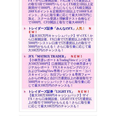
FX！から口座開設後、FX口座で1万通貨以上
の取引1回で5000円+らくらくFX積立1回以上定
期買付で3000円。さらにらくらくFX積立開設
200FXポイント＆定期買付1回以上で1000FXポ
イント。さらに取引量に応じて最大100万円に
加え、スクール受講と理解度テスト合格など
で1000円、CFD開設と取引で最大4000円！
トレイダーズ証券「みんなのFX」
人気！
Ｎ
ＥＷ！
【最大101万円キャッシュバック】ザイFX！か
ら口座開設後、FX口座で5万通貨以上の取引で
5000円+シストレ口座で5万通貨以上の取引で
5000円がもらえる！ さらに取引量に応じて最
大100万円のチャンスも！
JFX「MATRIX TRADER」
ＮＥＷ！
【小林芳彦レポート＆TradingViewインジと最
大100万5000円】口座開設完了で小林芳彦オリ
ジナルレポート「FXスキャルピングのコツ」
およびTradingView専用インジケーター「コバ
スキャインジ」当日プレゼント＆専用フォー
ムからの申込と合計1万通貨以上の新規取引で
5000円キャッシュバック！さらに取引量に応
じて最大100万円のチャンスも！
トレイダーズ証券「LIGHT FX」
ＮＥＷ！
【最大100万3000円キャッシュバック】ザイ
FX！から口座開設後、LIGHT FXで5万通貨以
上の取引で3000円がもらえる！さらに取引量
に応じて最大100万円のチャンスも！