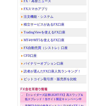
FX・為替ニュース
FXスマホアプリ
注文機能・システム
積立サービスがあるFX口座
TradingViewを使えるFX口座
MT4やMT5を使えるFX口座
FX自動売買（シストレ）口座
CFD口座
バイナリーオプション口座
読者が選んだFX口座人気ランキング！
ビットコイン取引所・販売所を比較
【トレイダーズ証券LIGHT FX】高スワップ＆
低スプレッド！当サイト限定キャンペーン中
老舗FX会社の外為どっとコムではザイFX！か