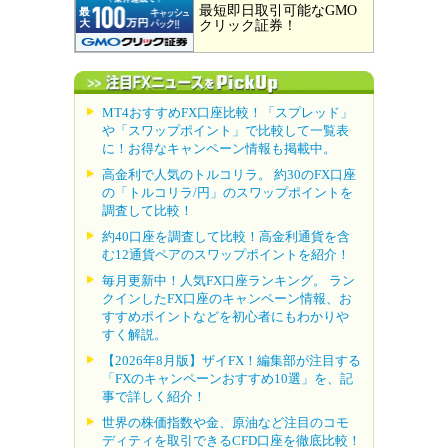
最短即日取引可能なGMO
クリック証券！
MT4おすすめFX口座比較！「スプレッド」
や「スワップポイント」で比較して一覧表
に！お得なキャンペーン情報も掲載中。
高金利で人気のトルコリラ。 約30のFX口座
の「トルコリラ/円」のスワップポイントを
調査して比較！
約40口座を調査して比較！高金利通貨を含
む12通貨ペアのスワップポイントを紹介！
毎月更新中！人気FX口座ランキング。 ラン
クインしたFX口座のキャンペーン情報、お
すすめポイントなどを初心者にもわかりや
すく解説。
【2026年8月版】ザイFX！編集部が注目する
「FXのキャンペーンおすすめ10選」を、記
事で詳しく紹介！
世界の株価指数や金、原油など注目のコモ
ディティを取引できるCFD口座を徹底比較！