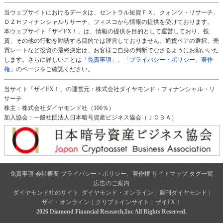
当ウェブサイトにおけるデータは、セントラル短資ＦＸ、クォンツ・リサーチ、
ＤＺＨフィナンシャルリサーチ、フィスコから情報の提供を受けております。
本ウェブサイト「ザイFX！」は、情報の提供を目的として運営しており、投
資、その他の行動を勧誘する目的では運営しておりません。通貨ペアの選択、売
買レートなど投資の最終決定は、お客様ご自身の判断でなさるようにお願いいた
します。さらに詳しいことは
「免責事項」
、
「プライバシー・ポリシー、著作
権」
のページをご確認ください。
当サイト「ザイFX！」の運営元：株式会社ダイヤモンド・フィナンシャル・リ
サーチ
株主：株式会社ダイヤモンド社（100％）
加入協会：一般社団法人日本暗号資産ビジネス協会（ＪＣＢＡ）
免責事項
会社概要
プライバシー・ポリシー、著作権
サイトマップ
タグ一覧
広告のご案内
ダイヤモンド社のサイト
ダイヤモンド・オンライン
|
週刊ダイヤモンド
|
ザイ・オンライン
|
クリプトインサイト
|
ザイFX！
2026 Diamond Financial Research,Inc All Rights Reserved.