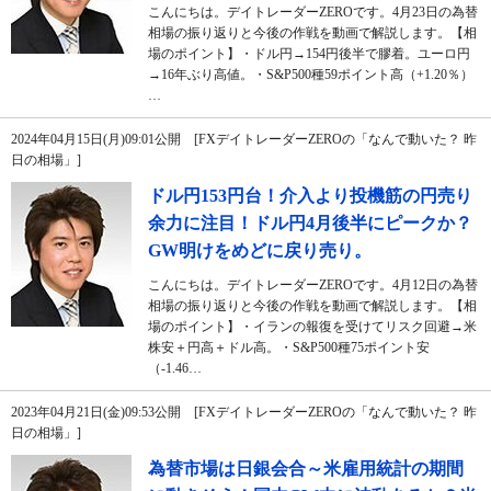
こんにちは。デイトレーダーZEROです。4月23日の為替
相場の振り返りと今後の作戦を動画で解説します。【相
場のポイント】・ドル円→154円後半で膠着。ユーロ円
→16年ぶり高値。・S&P500種59ポイント高（+1.20％）
…
2024年04月15日(月)09:01公開 [FXデイトレーダーZEROの「なんで動いた？ 昨
日の相場」]
ドル円153円台！介入より投機筋の円売り
余力に注目！ドル円4月後半にピークか？
GW明けをめどに戻り売り。
こんにちは。デイトレーダーZEROです。4月12日の為替
相場の振り返りと今後の作戦を動画で解説します。【相
場のポイント】・イランの報復を受けてリスク回避→米
株安＋円高＋ドル高。・S&P500種75ポイント安
（-1.46…
2023年04月21日(金)09:53公開 [FXデイトレーダーZEROの「なんで動いた？ 昨
日の相場」]
為替市場は日銀会合～米雇用統計の期間