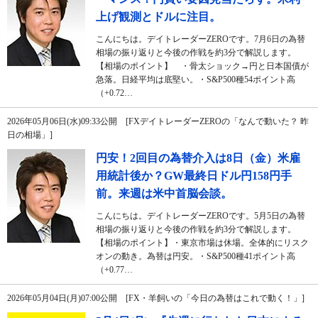
上げ観測とドルに注目。
こんにちは。デイトレーダーZEROです。7月6日の為替
相場の振り返りと今後の作戦を約3分で解説します。
【相場のポイント】 ・骨太ショック→円と日本国債が
急落。日経平均は底堅い。・S&P500種54ポイント高
（+0.72…
2026年05月06日(水)09:33公開 [FXデイトレーダーZEROの「なんで動いた？ 昨
日の相場」]
円安！2回目の為替介入は8日（金）米雇
用統計後か？GW最終日ドル円158円手
前。来週は米中首脳会談。
こんにちは。デイトレーダーZEROです。5月5日の為替
相場の振り返りと今後の作戦を約3分で解説します。
【相場のポイント】・東京市場は休場。全体的にリスク
オンの動き。為替は円安。・S&P500種41ポイント高
（+0.77…
2026年05月04日(月)07:00公開 [FX・羊飼いの「今日の為替はこれで動く！」]