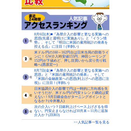
8月6日(木)■『為替介入の影響と更なる実施への
思惑(先週と週明けに実施あり)』と『イラン情
勢』、そして『明日に米国の雇用統計の発表を
控える点』に注目！(羊飼い)
米ドル/円の160～162円台は日米当局の防衛ライ
ンに！ GW介入時安値155円、神田シーリング
152円が下値めど、押し目買いから戻り売り戦
略へ(西原宏一)
8月7日(金)■『為替介入の影響と更なる実施への
思惑』と『米国の雇用統計の発表』、そして
『米国の金融政策への思惑(利上げへの思惑に注
視)』に注目！(羊飼い)
日米協調介入の影響で円は一時的に方向感を失
いそうだが、米ドル/円の円安トレンド継続は変
えない！9月日銀会合がターニングポイントと
なるか？(今井雅人)
次の介入いつ？日銀利上げペース上げざるを得
ない。円安止まらなければ10月末～11月に追加
介入か？(ZERO)
>>人気記事一覧を見る