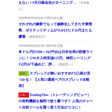
えない！9月日銀会合がターニング…
（今井雅
人）
2026年08月06日(木)15時29分公開
それぞれの解釈でもって鎮静化してきた中東情
勢、ボラティリティ上がりかけたドル円またも
膠着
（持田有紀子）
2026年08月06日(木)13時20分公開
米ドル/円の160～162円台は日米当局の防衛ライ
ンに！ GW介入時安値155円、神田シーリング
152円が下値めど、押…
（西原宏一）
スプレッドが狭いおすすめFX口座が見
注目！
つかる！ 【人気13通貨ペアのスプレッド比較
表】
TradingView（トレーディングビュー）
人気！
の有料機能を無料で使う裏ワザ？ 人気のチャー
ト分析ツールを賢く使う方法がココに！