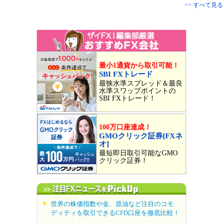
>> すべて見る
最小1通貨から取引可能！
SBI FXトレード
最狭水準スプレッド＆最良
水準スワップポイントの
SBI FXトレード！
100万口座達成！
GMOクリック証券[FXネ
オ]
最短即日取引可能なGMO
クリック証券！
世界の株価指数や金、原油など注目のコモ
ディティを取引できるCFD口座を徹底比較！