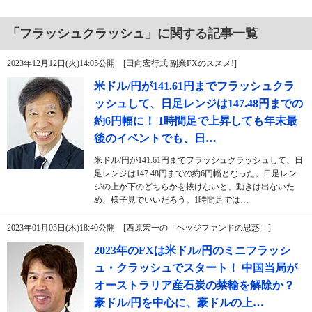
「フラッシュクラッシュ」に関する記事一覧
2023年12月12日(火)14:05公開 [田向宏行式 副業FXのススメ!]
米ドル/円が141.61円までフラッシュクラ
ッシュして、日足レンジは147.48円までの
約6円幅に！ 1時間足で上昇しても年末最
後のイベントでも、日…
米ドル/円が141.61円までフラッシュクラッシュして、日
足レンジは147.48円までの約6円幅となった。日足レン
ジの上か下のどちらかを抜けないと、動きは出ないた
め、様子見でいいだろう。1時間足では…
2023年01月05日(木)18:40公開 [西原宏一の「ヘッジファンドの思惑」]
2023年のFXは米ドル/円のミニフラッシ
ュ・クラッシュでスタート！ 中国当局が
オーストラリア産石炭の禁輸を解除か？
豪ドル/円を中心に、豪ドルの上…