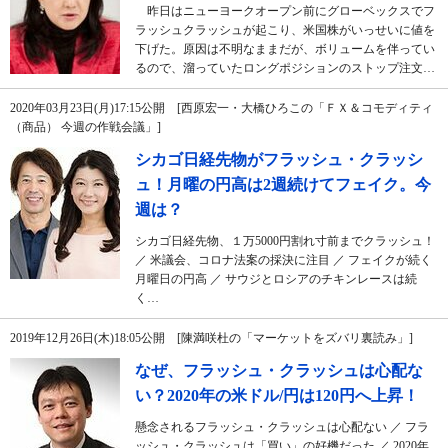
昨日はニューヨークオープン前にグローベックスでフ
ラッシュクラッシュが起こり、米国株がいっせいに値を
下げた。原因は不明なままだが、ボリュームを伴ってい
るので、溜っていたロングポジションのストップ注文…
2020年03月23日(月)17:15公開 [西原宏一・大橋ひろこの「ＦＸ＆コモディティ
（商品） 今週の作戦会議」]
シカゴ日経先物がフラッシュ・クラッシ
ュ！月曜の円高は2週続けてフェイク。今
週は？
シカゴ日経先物、１万5000円割れ寸前までクラッシュ！
／ 米議会、コロナ法案の採決に注目 ／ フェイクが続く
月曜日の円高 ／ サウジとロシアのチキンレースは続
く…
2019年12月26日(木)18:05公開 [陳満咲杜の「マーケットをズバリ裏読み」]
なぜ、フラッシュ・クラッシュは心配な
い？2020年の米ドル/円は120円へ上昇！
懸念されるフラッシュ・クラッシュは心配ない ／ フラ
ッシュ・クラッシュは「買い」の好機だった ／ 2020年