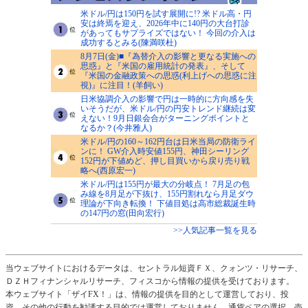
米ドル/円は150円を試す展開に!? 米ドル高・円
安は終焉を迎え、2026年中に140円の大台打診
があってもサプライズではない！ 今回の介入は
成功するとみる(陳満咲杜)
8月7日(金)■『為替介入の影響と更なる実施への
思惑』と『米国の雇用統計の発表』、そして
『米国の金融政策への思惑(利上げへの思惑に注
視)』に注目！(羊飼い)
日米協調介入の影響で円は一時的に方向感を失
いそうだが、米ドル/円の円安トレンド継続は変
えない！9月日銀会合がターニングポイントと
なるか？(今井雅人)
米ドル/円の160～162円台は日米当局の防衛ライ
ンに！ GW介入時安値155円、神田シーリング
152円が下値めど、押し目買いから戻り売り戦
略へ(西原宏一)
米ドル/円は155円が最大の分岐点！ 7月足の包
み線を8月足が下抜け、155円割れなら月足ダウ
理論が下向き転換！ 下値目処は高市総裁誕生時
の147円の窓(田向宏行)
>>人気記事一覧を見る
当ウェブサイトにおけるデータは、セントラル短資ＦＸ、クォンツ・リサーチ、
ＤＺＨフィナンシャルリサーチ、フィスコから情報の提供を受けております。
本ウェブサイト「ザイFX！」は、情報の提供を目的として運営しており、投
資、その他の行動を勧誘する目的では運営しておりません。通貨ペアの選択、売