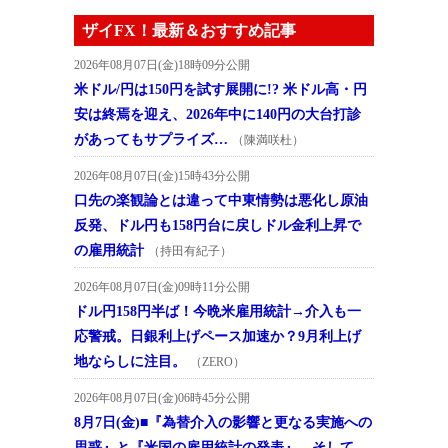
ザイFX！最新＆おすすめ記事
2026年08月07日(金)18時09分公開
米ドル/円は150円を試す展開に!? 米ドル高・円
安は終焉を迎え、2026年中に140円の大台打診
があってもサプライズ…
（陳満咲杜）
2026年08月07日(金)15時43分公開
口先の楽観論とは違って中東情勢は悪化し原油
反発、ドル円も158円台に戻しドル金利上昇で
の雇用統計
（持田有紀子）
2026年08月07日(金)09時11分公開
ドル円158円半ば！今晩米雇用統計→介入も一
応警戒。日銀利上げペース加速か？9月利上げ
地ならしに注目。
（ZERO）
2026年08月07日(金)06時45分公開
8月7日(金)■『為替介入の影響と更なる実施への
思惑』と『米国の雇用統計の発表』、そして