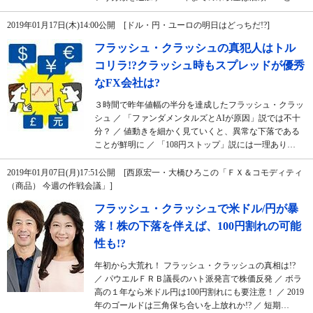
2019年01月17日(木)14:00公開 [ドル・円・ユーロの明日はどっちだ!?]
フラッシュ・クラッシュの真犯人はトル
コリラ!?クラッシュ時もスプレッドが優秀
なFX会社は?
３時間で昨年値幅の半分を達成したフラッシュ・クラッ
シュ ／ 「ファンダメンタルズとAIが原因」説では不十
分？ ／ 値動きを細かく見ていくと、異常な下落である
ことが鮮明に ／ 「108円ストップ」説には一理あり…
2019年01月07日(月)17:51公開 [西原宏一・大橋ひろこの「ＦＸ＆コモディティ
（商品） 今週の作戦会議」]
フラッシュ・クラッシュで米ドル/円が暴
落！株の下落を伴えば、100円割れの可能
性も!?
年初から大荒れ！ フラッシュ・クラッシュの真相は!?
／ パウエルＦＲＢ議長のハト派発言で株価反発 ／ ボラ
高の１年なら米ドル円は100円割れにも要注意！ ／ 2019
年のゴールドは三角保ち合いを上放れか!? ／ 短期…