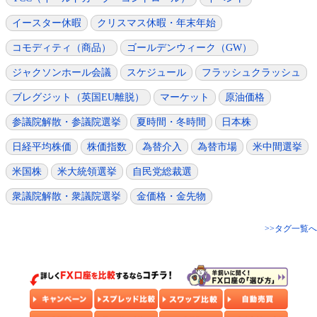
イースター休暇
クリスマス休暇・年末年始
コモディティ（商品）
ゴールデンウィーク（GW）
ジャクソンホール会議
スケジュール
フラッシュクラッシュ
ブレグジット（英国EU離脱）
マーケット
原油価格
参議院解散・参議院選挙
夏時間・冬時間
日本株
日経平均株価
株価指数
為替介入
為替市場
米中間選挙
米国株
米大統領選挙
自民党総裁選
衆議院解散・衆議院選挙
金価格・金先物
>>タグ一覧へ