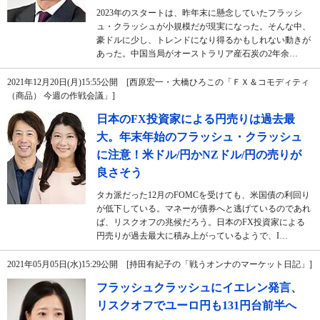
2023年のスタートは、昨年末に懸念していたフラッシ
ュ・クラッシュが小規模だが現実になった。そんな中、
豪ドルに少し、トレンドになり得るかもしれない動きが
あった。中国当局がオーストラリア産石炭の2年余…
2021年12月20日(月)15:55公開 [西原宏一・大橋ひろこの「ＦＸ＆コモディティ
（商品） 今週の作戦会議」]
日本のFX投資家による円売りは過去最
大。年末年始のフラッシュ・クラッシュ
に注意！米ドル/円かNZドル/円の売りが
良さそう
タカ派だった12月のFOMCを受けても、米国債の利回り
が低下している。マネーが債券へと逃げているのであれ
ば、リスクオフの兆候だろう。日本のFX投資家による
円売りが過去最大に積み上がっているようで、I…
2021年05月05日(水)15:29公開 [持田有紀子の「戦うオンナのマーケット日記」]
フラッシュクラッシュにイエレン発言、
リスクオフでユーロ円も131円台前半へ