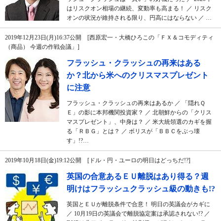
はリスクオン相場の継続、変動率も高まる！ ／ リスク
オンの状況が維持される限り、円高にはならない ／ …
2019年12月23日(月)16:37公開 [西原宏一・大橋ひろこの「ＦＸ＆コモディティ
（商品） 今週の作戦会議」]
フラッシュ・クラッシュの再来はある
か？北から米へのクリスマスプレゼント
に注意
フラッシュ・クラッシュの再来はあるか ／ 「隠れＱ
Ｅ」の影に本邦機関投資家？ ／ 北朝鮮からの「クリス
マスプレゼント」、中身は？ ／ 米大統領選のカギを握
る「ＲＢＧ」とは？ ／ ボリスが「ＢＢＣをぶっ壊
す」!?…
2019年10月18日(金)19:12公開 [ドル・円・ユーロの明日はどっちだ!?]
英国の合意あるＥＵ離脱はあり得る？週
明けはフラッシュクラッシュ級の動きも!?
英国とＥＵが離脱条件で合意！ 明日の英議会がカギに
／ 10月19日の英議会で離脱協定案は承認されない!? ／