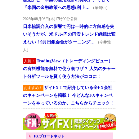
『米国の金融政策への思惑(利上…
（羊飼い）
2026年08月06日(木)17時00分公開
日米協調介入の影響で円は一時的に方向感を失
いそうだが、米ドル/円の円安トレンド継続は変
えない！9月日銀会合がターニング…
（今井雅
人）
TradingView（トレーディングビュー）
人気！
の有料機能を無料で使う裏ワザ？ 人気のチャー
ト分析ツールを賢く使う方法がココに！
ザイFX！で紹介している全FX会社
おすすめ！
のキャンペーンを掲載！ 今どんなFXキャンペ
ーンをやっているのか、こちらからチェック！
FXブロードネット