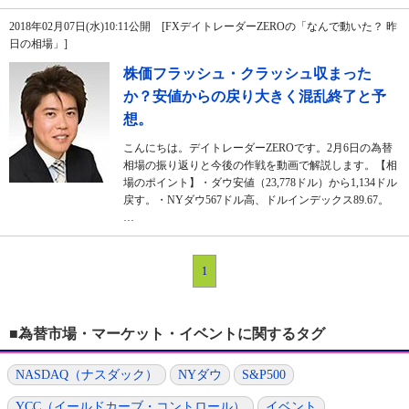
2018年02月07日(水)10:11公開 [FXデイトレーダーZEROの「なんで動いた？ 昨
日の相場」]
株価フラッシュ・クラッシュ収まった
か？安値からの戻り大きく混乱終了と予
想。
こんにちは。デイトレーダーZEROです。2月6日の為替
相場の振り返りと今後の作戦を動画で解説します。【相
場のポイント】・ダウ安値（23,778ドル）から1,134ドル
戻す。・NYダウ567ドル高、ドルインデックス89.67。
…
1
■為替市場・マーケット・イベントに関するタグ
NASDAQ（ナスダック）
NYダウ
S&P500
YCC（イールドカーブ・コントロール）
イベント