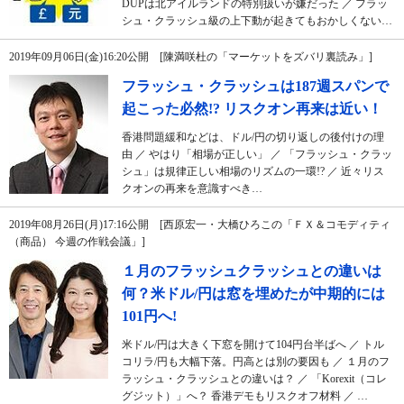
DUPは北アイルランドの特別扱いが嫌だった ／ フラッ
シュ・クラッシュ級の上下動が起きてもおかしくない…
2019年09月06日(金)16:20公開 [陳満咲杜の「マーケットをズバリ裏読み」]
フラッシュ・クラッシュは187週スパンで
起こった必然!? リスクオン再来は近い！
香港問題緩和などは、ドル/円の切り返しの後付けの理
由 ／ やはり「相場が正しい」 ／ 「フラッシュ・クラッ
シュ」は規律正しい相場のリズムの一環!? ／ 近々リス
クオンの再来を意識すべき…
2019年08月26日(月)17:16公開 [西原宏一・大橋ひろこの「ＦＸ＆コモディティ
（商品） 今週の作戦会議」]
１月のフラッシュクラッシュとの違いは
何？米ドル/円は窓を埋めたが中期的には
101円へ!
米ドル/円は大きく下窓を開けて104円台半ばへ ／ トル
コリラ/円も大幅下落。円高とは別の要因も ／ １月のフ
ラッシュ・クラッシュとの違いは？ ／ 「Korexit（コレ
グジット）」へ？ 香港デモもリスクオフ材料 ／ …