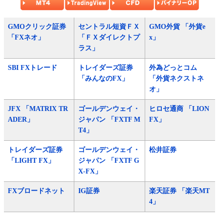
GMOクリック証券
セントラル短資ＦＸ
GMO外貨 「外貨e
「FXネオ」
「ＦＸダイレクトプ
x」
ラス」
SBI FXトレード
トレイダーズ証券
外為どっとコム
「みんなのFX」
「外貨ネクストネ
オ」
JFX 「MATRIX TR
ゴールデンウェイ・
ヒロセ通商 「LION
ADER」
ジャパン 「FXTF M
FX」
T4」
トレイダーズ証券
ゴールデンウェイ・
松井証券
「LIGHT FX」
ジャパン 「FXTF G
X-FX」
FXブロードネット
IG証券
楽天証券 「楽天MT
4」