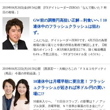
2019年04月26日(金)09:54公開 [FXデイトレーダーZEROの「なんで動いた？ 昨
日の相場」]
GW前の調整円高狙い正解→利食いへ！10
連休中のフラッシュクラッシュは狙わ
ず。
こんにちは。デイトレーダーZEROです。4月25日の為替
相場の振り返りと今後の作戦を動画で解説します。【相
場のポイント】・米3月耐久財受注2.7％、除く輸送機器
0.4％→予想上回る。・NYダウ134ドル安（-0.51％）、
…
2019年04月22日(月)16:50公開 [西原宏一・大橋ひろこの「ＦＸ＆コモディティ
（商品） 今週の作戦会議」]
10連休中は月曜早朝に要注意！ フラッシ
ュクラッシュが起きれば米ドル/円の買い
場に!?
10連休入りへ。「11日分スワップ」の影響は？ ／ アッ
プル決算、月曜早朝、ＮＴ倍率が暴落の引き金に!? ／