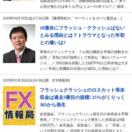
日銀会合からFOMCへ。消費増税延期の話題も ／ 米ド
ル安が進むのは米ドル/円よりユーロ/米ドル!? ／ 連休…
2019年04月19日(金)17:34公開 [陳満咲杜の「マーケットをズバリ裏読み」]
10連休にフラッシュ・クラッシュはない
とみる理由とは？トラウマとなった年初
との違いは?
筆者のメインシナリオ、ドル高の継続を市場の値動きが
証明 ／ 景気の先行指標として有効な「株のパフォーマ
ンス」 ／ 200日線を回復した日経平均の上昇余地は大き
い ／ 年初に投機筋の仕掛けが成功した理由とは？ …
2019年01月29日(火)16:50公開 [FX情報局]
フラッシュクラッシュのロスカット等未
収金は過去3番目の規模! 25%がくりっく
365から発生
金先協会、フラッシュクラッシュ発生日の未収金を早期
発表 ／ フラッシュクラッシュで発生した未収金は9億
4300万円 ／ 金先協会、未収金に「店頭」と「市場」と
いう分類を追加 ／ 2018年までの未収金は店頭ＦＸと…