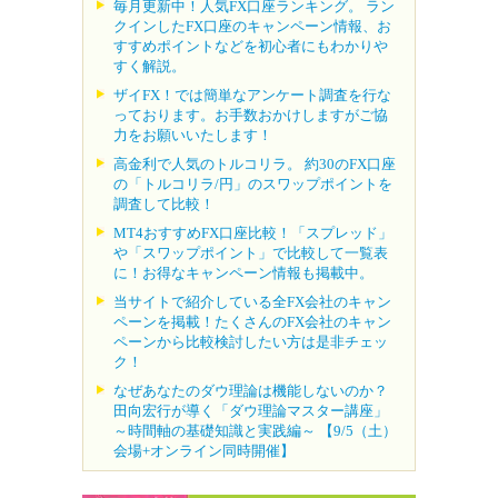
毎月更新中！人気FX口座ランキング。 ラン
クインしたFX口座のキャンペーン情報、お
すすめポイントなどを初心者にもわかりや
すく解説。
ザイFX！では簡単なアンケート調査を行な
っております。お手数おかけしますがご協
力をお願いいたします！
高金利で人気のトルコリラ。 約30のFX口座
の「トルコリラ/円」のスワップポイントを
調査して比較！
MT4おすすめFX口座比較！「スプレッド」
や「スワップポイント」で比較して一覧表
に！お得なキャンペーン情報も掲載中。
当サイトで紹介している全FX会社のキャン
ペーンを掲載！たくさんのFX会社のキャン
ペーンから比較検討したい方は是非チェッ
ク！
なぜあなたのダウ理論は機能しないのか？
田向宏行が導く「ダウ理論マスター講座」
～時間軸の基礎知識と実践編～ 【9/5（土）
会場+オンライン同時開催】