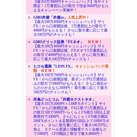
【最大6万3000円キャッシュバック】当サイト
限定！1万通貨以上の取引で現金3000円がもら
えるキャンペーン実施中！
GMO外貨「外貨ex」
人気上昇中！
【最大100万4000円キャッシュバック】ザイ
FX！から口座開設後、1万通貨以上の取引で
4000円がもらえる！ さらに取引量に応じて最
大100万円のチャンスも！
GMOクリック証券「FXネオ」
ＮＥＷ！
【最大100万4000円キャッシュバック】ザイ
FX！から口座開設後、FXネオで1万通貨以上
の取引で4000円がもらえる！ さらに取引量に
応じて最大100万円のチャンスも！
ヒロセ通商「LION FX」
キャッシュバック増
額
ＮＥＷ！
【最大100万7000円キャッシュバック】ザイ
FX！から口座開設後、英ポンド/円1万通貨以
上の取引で5000円がもらえる！ さらに他社か
らのりかえなら2000円！ 取引量に応じて最大
100万円のチャンスも！
外為どっとコム「外貨ネクストネオ」
【最大101万2000円＋1200FXポイント】ザイ
FX！から口座開設後、FX口座で1万通貨以上
の取引1回で5000円+らくらくFX積立1回以上定
期買付で3000円。さらにらくらくFX積立開設
200FXポイント＆定期買付1回以上で1000FXポ
イント。さらに取引量に応じて最大100万円に
加え、スクール受講と理解度テスト合格など
で1000円、CFD開設と取引で最大4000円！