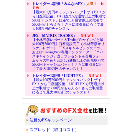
トレイダーズ証券「みんなのFX」
人気！
Ｎ
ＥＷ！
【最大101万円キャッシュバック】ザイFX！か
ら口座開設後、FX口座で5万通貨以上の取引で
5000円+シストレ口座で5万通貨以上の取引で
5000円がもらえる！ さらに取引量に応じて最
大100万円のチャンスも！
JFX「MATRIX TRADER」
ＮＥＷ！
【小林芳彦レポート＆TradingViewインジと最
大100万5000円】口座開設完了で小林芳彦オリ
ジナルレポート「FXスキャルピングのコツ」
およびTradingView専用インジケーター「コバ
スキャインジ」当日プレゼント＆専用フォー
ムからの申込と合計1万通貨以上の新規取引で
5000円キャッシュバック！さらに取引量に応
じて最大100万円のチャンスも！
トレイダーズ証券「LIGHT FX」
ＮＥＷ！
【最大100万3000円キャッシュバック】ザイ
FX！から口座開設後、LIGHT FXで5万通貨以
上の取引で3000円がもらえる！さらに取引量
に応じて最大100万円のチャンスも！
注目のFXキャンペーン
スプレッド（取引コスト）