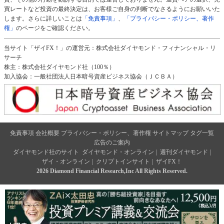
買レートなど投資の最終決定は、お客様ご自身の判断でなさるようにお願いいた
します。さらに詳しいことは
「免責事項」
、
「プライバシー・ポリシー、著作
権」
のページをご確認ください。
当サイト「ザイFX！」の運営元：株式会社ダイヤモンド・フィナンシャル・リ
サーチ
株主：株式会社ダイヤモンド社（100％）
加入協会：一般社団法人日本暗号資産ビジネス協会（ＪＣＢＡ）
免責事項
会社概要
プライバシー・ポリシー、著作権
サイトマップ
タグ一覧
広告のご案内
ダイヤモンド社のサイト
ダイヤモンド・オンライン
|
週刊ダイヤモンド
|
ザイ・オンライン
|
クリプトインサイト
|
ザイFX！
2026 Diamond Financial Research,Inc All Rights Reserved.