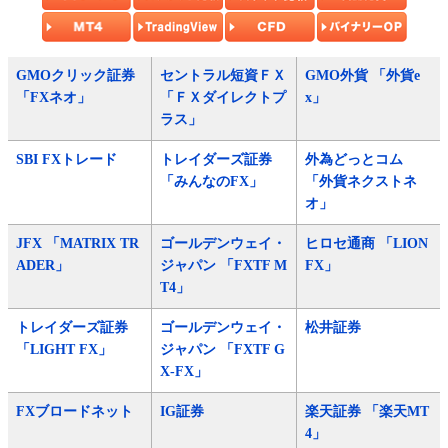
GMOクリック証券
セントラル短資ＦＸ
GMO外貨 「外貨e
「FXネオ」
「ＦＸダイレクトプ
x」
ラス」
SBI FXトレード
トレイダーズ証券
外為どっとコム
「みんなのFX」
「外貨ネクストネ
オ」
JFX 「MATRIX TR
ゴールデンウェイ・
ヒロセ通商 「LION
ADER」
ジャパン 「FXTF M
FX」
T4」
トレイダーズ証券
ゴールデンウェイ・
松井証券
「LIGHT FX」
ジャパン 「FXTF G
X-FX」
FXブロードネット
IG証券
楽天証券 「楽天MT
4」