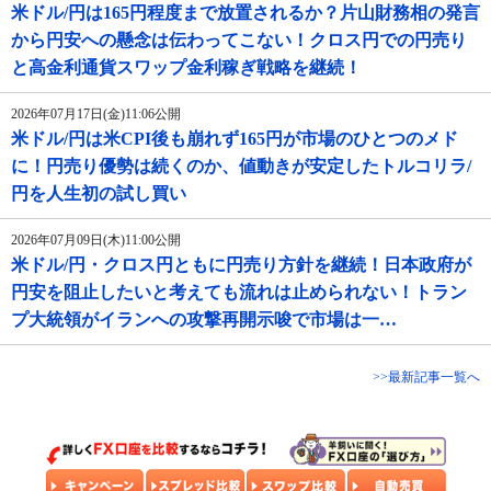
米ドル/円は165円程度まで放置されるか？片山財務相の発言
から円安への懸念は伝わってこない！クロス円での円売り
と高金利通貨スワップ金利稼ぎ戦略を継続！
2026年07月17日(金)11:06公開
米ドル/円は米CPI後も崩れず165円が市場のひとつのメド
に！円売り優勢は続くのか、値動きが安定したトルコリラ/
円を人生初の試し買い
2026年07月09日(木)11:00公開
米ドル/円・クロス円ともに円売り方針を継続！日本政府が
円安を阻止したいと考えても流れは止められない！トラン
プ大統領がイランへの攻撃再開示唆で市場は一…
>>最新記事一覧へ