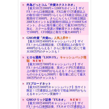
外為どっとコム「外貨ネクストネオ」
【最大101万2000円＋1200FXポイント】ザイ
FX！から口座開設後、FX口座で1万通貨以上
の取引1回で5000円+らくらくFX積立1回以上定
期買付で3000円。さらにらくらくFX積立開設
200FXポイント＆定期買付1回以上で1000FXポ
イント。さらに取引量に応じて最大100万円に
加え、スクール受講と理解度テスト合格など
で1000円、CFD開設と取引で最大4000円！
GMO外貨「外貨ex」
人気上昇中！
【最大100万4000円キャッシュバック】ザイ
FX！から口座開設後、1万通貨以上の取引で
4000円がもらえる！ さらに取引量に応じて最
大100万円のチャンスも！
ヒロセ通商「LION FX」
キャッシュバック増
額
ＮＥＷ！
【最大100万7000円キャッシュバック】ザイ
FX！から口座開設後、英ポンド/円1万通貨以
上の取引で5000円がもらえる！ さらに他社か
らのりかえなら2000円！ 取引量に応じて最大
100万円のチャンスも！
FXブロードネット
【最大6万3000円キャッシュバック】当サイト
限定！1万通貨以上の取引で現金3000円がもら
えるキャンペーン実施中！
GMOクリック証券「FXネオ」
ＮＥＷ！
【最大100万4000円キャッシュバック】ザイ
FX！から口座開設後、FXネオで1万通貨以上