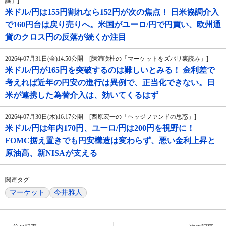
議」]
米ドル/円は155円割れなら152円が次の焦点！ 日米協調介入
で160円台は戻り売りへ。米国がユーロ/円で円買い、欧州通
貨のクロス円の反落が続くか注目
2026年07月31日(金)14:50公開 [陳満咲杜の「マーケットをズバリ裏読み」]
米ドル/円が165円を突破するのは難しいとみる！ 金利差で
考えれば近年の円安の進行は異例で、正当化できない。日
米が連携した為替介入は、効いてくるはず
2026年07月30日(木)16:17公開 [西原宏一の「ヘッジファンドの思惑」]
米ドル/円は年内170円、ユーロ/円は200円を視野に！
FOMC据え置きでも円安構造は変わらず、悪い金利上昇と
原油高、新NISAが支える
関連タグ
マーケット
今井雅人