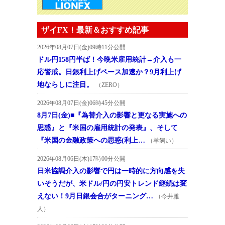
ザイFX！最新＆おすすめ記事
2026年08月07日(金)09時11分公開
ドル円158円半ば！今晩米雇用統計→介入も一
応警戒。日銀利上げペース加速か？9月利上げ
地ならしに注目。
（ZERO）
2026年08月07日(金)06時45分公開
8月7日(金)■『為替介入の影響と更なる実施への
思惑』と『米国の雇用統計の発表』、そして
『米国の金融政策への思惑(利上…
（羊飼い）
2026年08月06日(木)17時00分公開
日米協調介入の影響で円は一時的に方向感を失
いそうだが、米ドル/円の円安トレンド継続は変
えない！9月日銀会合がターニング…
（今井雅
人）