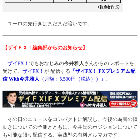
ユーロの先行きはまだまだ暗いです。
【ザイＦＸ！編集部からのお知らせ】
ザイFX！
でもおなじみの
今井雅人
さんからのレポートを
受けて、
ザイFX！
が 配信する
「ザイFX！ FXプレミアム配
信 With今井雅人
（月額：5,500円（税込）
）」
。
その日のニュースをコンパクトに解説し、今後の為替の値
動きについての予測とともに、今井氏のポジションについて
も可能な限り配信する、実践型の有料メルマガです。