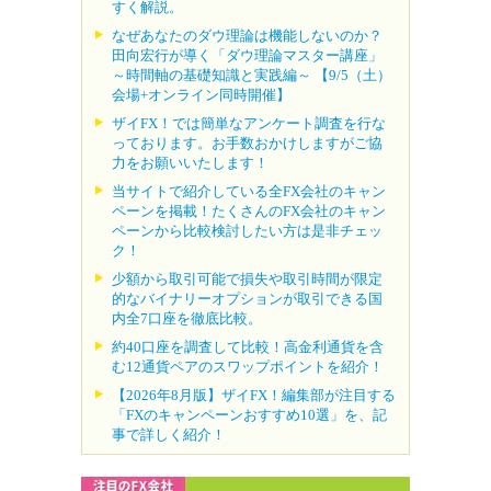
すく解説。
なぜあなたのダウ理論は機能しないのか？
田向宏行が導く「ダウ理論マスター講座」
～時間軸の基礎知識と実践編～ 【9/5（土）
会場+オンライン同時開催】
ザイFX！では簡単なアンケート調査を行な
っております。お手数おかけしますがご協
力をお願いいたします！
当サイトで紹介している全FX会社のキャン
ペーンを掲載！たくさんのFX会社のキャン
ペーンから比較検討したい方は是非チェッ
ク！
少額から取引可能で損失や取引時間が限定
的なバイナリーオプションが取引できる国
内全7口座を徹底比較。
約40口座を調査して比較！高金利通貨を含
む12通貨ペアのスワップポイントを紹介！
【2026年8月版】ザイFX！編集部が注目する
「FXのキャンペーンおすすめ10選」を、記
事で詳しく紹介！