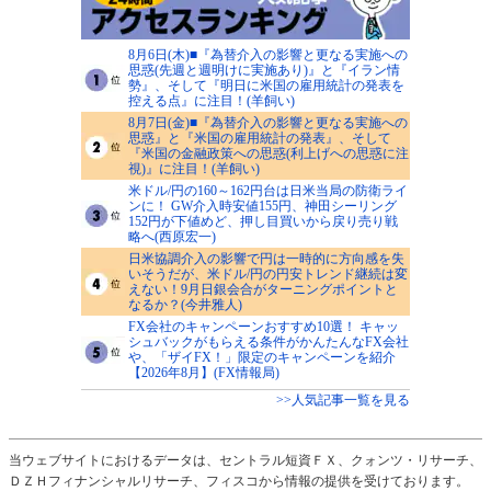
8月6日(木)■『為替介入の影響と更なる実施への
思惑(先週と週明けに実施あり)』と『イラン情
勢』、そして『明日に米国の雇用統計の発表を
控える点』に注目！(羊飼い)
8月7日(金)■『為替介入の影響と更なる実施への
思惑』と『米国の雇用統計の発表』、そして
『米国の金融政策への思惑(利上げへの思惑に注
視)』に注目！(羊飼い)
米ドル/円の160～162円台は日米当局の防衛ライ
ンに！ GW介入時安値155円、神田シーリング
152円が下値めど、押し目買いから戻り売り戦
略へ(西原宏一)
日米協調介入の影響で円は一時的に方向感を失
いそうだが、米ドル/円の円安トレンド継続は変
えない！9月日銀会合がターニングポイントと
なるか？(今井雅人)
FX会社のキャンペーンおすすめ10選！ キャッ
シュバックがもらえる条件がかんたんなFX会社
や、「ザイFX！」限定のキャンペーンを紹介
【2026年8月】(FX情報局)
>>人気記事一覧を見る
当ウェブサイトにおけるデータは、セントラル短資ＦＸ、クォンツ・リサーチ、
ＤＺＨフィナンシャルリサーチ、フィスコから情報の提供を受けております。