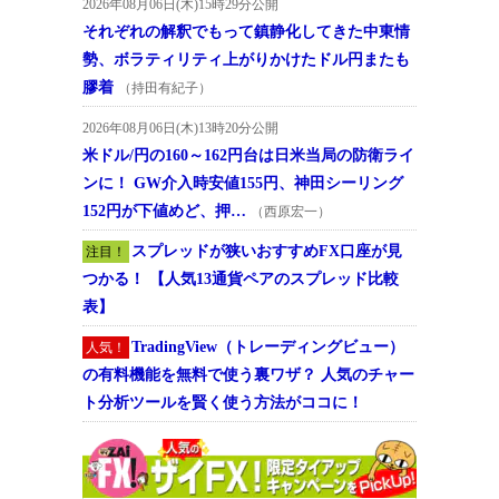
2026年08月06日(木)15時29分公開
それぞれの解釈でもって鎮静化してきた中東情
勢、ボラティリティ上がりかけたドル円またも
膠着
（持田有紀子）
2026年08月06日(木)13時20分公開
米ドル/円の160～162円台は日米当局の防衛ライ
ンに！ GW介入時安値155円、神田シーリング
152円が下値めど、押…
（西原宏一）
スプレッドが狭いおすすめFX口座が見
注目！
つかる！ 【人気13通貨ペアのスプレッド比較
表】
TradingView（トレーディングビュー）
人気！
の有料機能を無料で使う裏ワザ？ 人気のチャー
ト分析ツールを賢く使う方法がココに！