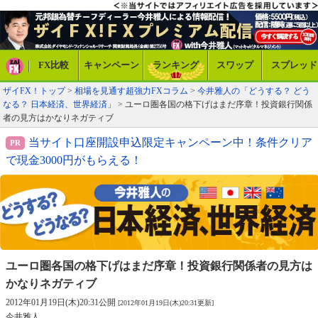
FX比較
キャンペーン
ランキング
スワップ
スプレッド
ザイFX！トップ
>
相場を見通す超強力FXコラム
>
今井雅人の「どうする？ どう
なる？ 日本経済、世界経済」
> ユーロ圏各国の格下げはまだ序章！投資銀行関係
者の見方はかなりネガティブ
当サイト口座開設申込限定キャンペーン中！条件クリア
で現金3000円がもらえる！
ユーロ圏各国の格下げはまだ序章！
投資銀行関係者の見方は
かなりネガティブ
2012年01月19日(木)20:31公開
[2012年01月19日(木)20:31更新]
今井雅人