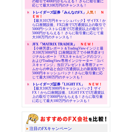
の取引で4000円がもらえる！ さらに取引量に
応じて最大100万円のチャンスも！
トレイダーズ証券「みんなのFX」
人気！
Ｎ
ＥＷ！
【最大101万円キャッシュバック】ザイFX！か
ら口座開設後、FX口座で5万通貨以上の取引で
5000円+シストレ口座で5万通貨以上の取引で
5000円がもらえる！ さらに取引量に応じて最
大100万円のチャンスも！
JFX「MATRIX TRADER」
ＮＥＷ！
【小林芳彦レポート＆TradingViewインジと最
大100万5000円】口座開設完了で小林芳彦オリ
ジナルレポート「FXスキャルピングのコツ」
およびTradingView専用インジケーター「コバ
スキャインジ」当日プレゼント＆専用フォー
ムからの申込と合計1万通貨以上の新規取引で
5000円キャッシュバック！さらに取引量に応
じて最大100万円のチャンスも！
トレイダーズ証券「LIGHT FX」
ＮＥＷ！
【最大100万3000円キャッシュバック】ザイ
FX！から口座開設後、LIGHT FXで5万通貨以
上の取引で3000円がもらえる！さらに取引量
に応じて最大100万円のチャンスも！
注目のFXキャンペーン