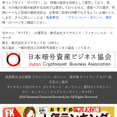
本ウェブサイト「ザイFX！」は、情報の提供を目的として運営しており、投
資、その他の行動を勧誘する目的では運営しておりません。通貨ペアの選択、売
買レートなど投資の最終決定は、お客様ご自身の判断でなさるようにお願いいた
します。さらに詳しいことは
「免責事項」
、
「プライバシー・ポリシー、著作
権」
のページをご確認ください。
当サイト「ザイFX！」の運営元：株式会社ダイヤモンド・フィナンシャル・リ
サーチ
株主：株式会社ダイヤモンド社（100％）
加入協会：一般社団法人日本暗号資産ビジネス協会（ＪＣＢＡ）
免責事項
会社概要
プライバシー・ポリシー、著作権
サイトマップ
タグ一覧
広告のご案内
ダイヤモンド社のサイト
ダイヤモンド・オンライン
|
週刊ダイヤモンド
|
ザイ・オンライン
|
クリプトインサイト
|
ザイFX！
2026 Diamond Financial Research,Inc All Rights Reserved.