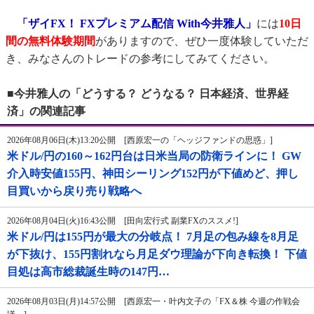
「ザイFX！ FXプレミアム配信 With今井雅人」
には
10日
間の無料体験期間
がありますので、ぜひ一度体験していただ
き、みなさんのトレードの参考にしてみてください。
■今井雅人の「どうする？ どうなる？ 日本経済、世界経
済」の関連記事
2026年08月06日(木)13:20公開 [西原宏一の「ヘッジファンドの思惑」]
米ドル/円の160～162円台は日米当局の防衛ラインに！ GW
介入時安値155円、神田シーリング152円が下値めど、押し
目買いから戻り売り戦略へ
2026年08月04日(火)16:43公開 [田向宏行式 副業FXのススメ!]
米ドル/円は155円が最大の分岐点！ 7月足の包み線を8月足
が下抜け、155円割れなら月足ダウ理論が下向き転換！ 下値
目処は高市総裁誕生時の147円…
2026年08月03日(月)14:57公開 [西原宏一・叶内文子の「FX＆株 今週の作戦会