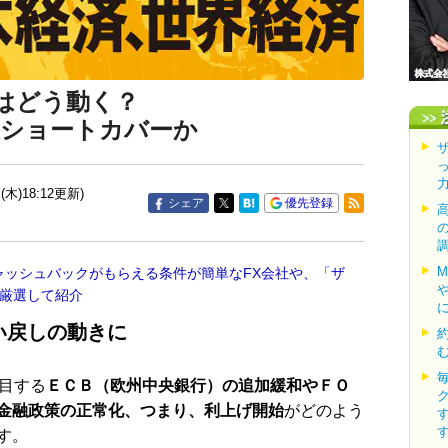
はどう動く？
後ショートカバーか
(木)18:12更新)
シェア
優先登録
ャッシュバックがもらえる条件が簡単なFX会社や、「ザ
を厳選して紹介
い戻しの動きに
目する
ＥＣＢ（欧州中央銀行）の追加緩和やＦＯ
金融政策の正常化、つまり、利上げ開始
がどのよう
す。