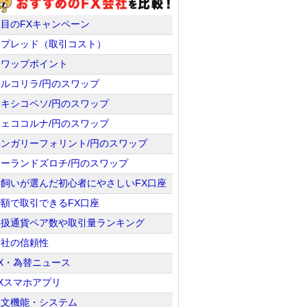
注目のFXキャンペーン
スプレッド（取引コスト）
スワップポイント
トルコリラ/円のスワップ
メキシコペソ/円のスワップ
チェココルナ/円のスワップ
ハンガリーフォリント/円のスワップ
ポーランドズロチ/円のスワップ
羊飼いが選んだ初心者にやさしいFX口座
少額で取引できるFX口座
取扱通貨ペア数や取引量ランキング
会社の信頼性
X・為替ニュース
Xスマホアプリ
注文機能・システム