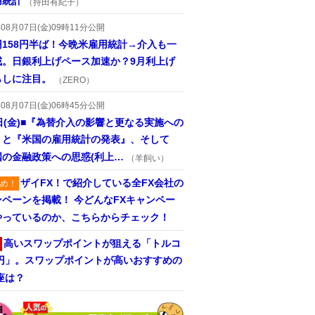
用統計
（持田有紀子）
年08月07日(金)09時11分公開
円158円半ば！今晩米雇用統計→介入も一
戒。日銀利上げペース加速か？9月利上げ
らしに注目。
（ZERO）
年08月07日(金)06時45分公開
日(金)■『為替介入の影響と更なる実施への
』と『米国の雇用統計の発表』、そして
国の金融政策への思惑(利上…
（羊飼い）
ザイFX！で紹介している全FX会社の
め！
ンペーンを掲載！ 今どんなFXキャンペー
やっているのか、こちらからチェック！
高いスワップポイントが狙える「トルコ
/円」。スワップポイントが高いおすすめの
座は？