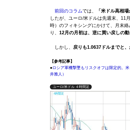
前回のコラム
では、
「米ドル高相場
したが、ユーロ/米ドルは先週末、11
時）のフィキシングにかけて、月末絡
り、
12月の月初は、逆に買い戻しの動
しかし、
戻りも1.0637ドルまで
【参考記事】
●
ロシア軍機撃墜もリスクオフは限定的。米
井雅人）
ユーロ/米ドル ４時間足