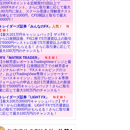
設200FXポイント＆定期買付1回以上で
1000FXポイント。さらに取引量に応じて最大
100万円に加え、スクール受講と理解度テスト
合格などで1000円、CFD開設と取引で最大
4000円！
トレイダーズ証券「みんなのFX」
人気！
Ｎ
ＥＷ！
【最大101万円キャッシュバック】ザイFX！
から口座開設後、FX口座で5万通貨以上の取引
で5000円+シストレ口座で5万通貨以上の取引
で5000円がもらえる！ さらに取引量に応じて
最大100万円のチャンスも！
JFX「MATRIX TRADER」
ＮＥＷ！
【小林芳彦レポート＆TradingViewインジと最
大100万5000円】口座開設完了で小林芳彦オ
リジナルレポート「FXスキャルピングのコ
ツ」およびTradingView専用インジケーター
「コバスキャインジ」当日プレゼント＆専用
フォームからの申込と合計1万通貨以上の新規
取引で5000円キャッシュバック！さらに取引
量に応じて最大100万円のチャンスも！
トレイダーズ証券「LIGHT FX」
ＮＥＷ！
【最大100万3000円キャッシュバック】ザイ
FX！から口座開設後、LIGHT FXで5万通貨以
上の取引で3000円がもらえる！さらに取引量
に応じて最大100万円のチャンスも！