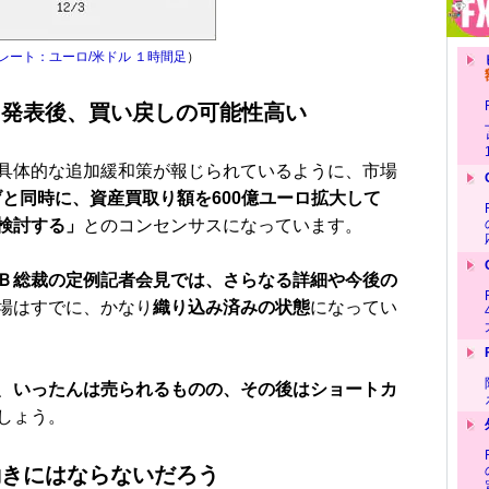
レート：ユーロ/米ドル １時間足
）
。発表後、買い戻しの可能性高い
具体的な追加緩和策が報じられているように、市場
げと同時に、資産買取り額を600億ユーロ拡大して
検討する」
とのコンセンサスになっています。
Ｂ総裁の定例記者会見では、さらなる詳細や今後の
場はすでに、かなり
織り込み済みの状態
になってい
、
いったんは売られるものの、その後はショートカ
しょう。
動きにはならないだろう