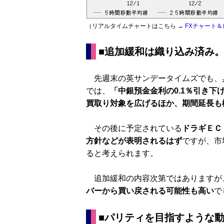
（リアルタイムチャートはこちら →
FXチャート＆
■追加緩和は織り込み済み
先週末の英サンデータイムズでも、
では、
「中銀預金金利の0.1％引き下
買取り対象を広げるほか、期間延長も
その後に予定されている
ドラギＥＣ
方針などが表明されるはず
ですが、市
ると考えられます。
追加緩和の内容次第ではありますが
バーから買い戻される可能性も高い
で
■パリティを目指すような