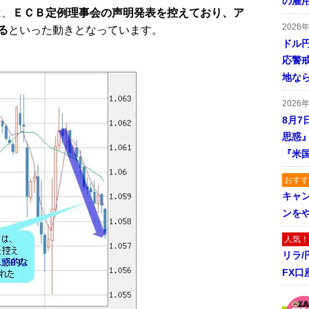
の雇
は、
ＥＣＢ定例理事会の声明発表を控えており、ア
2026
る
といった動きとなっています。
ドル
応警
地な
2026
8月7
思惑
『米
おすす
キャ
ンを
人気！
リラ
FX口