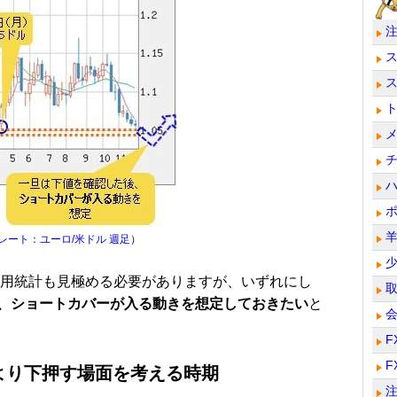
レート：ユーロ/米ドル 週足
）
雇用統計も見極める必要がありますが、いずれにし
、ショートカバーが入る動きを想定しておきたい
と
F
F
より下押す場面を考える時期