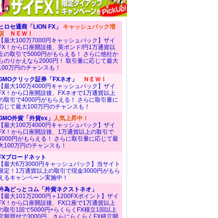
ヒロセ通商「LION FX」
キャッシュバック増
額
ＮＥＷ！
【最大100万7000円キャッシュバック】ザイ
FX！から口座開設後、英ポンド/円1万通貨以
上の取引で5000円がもらえる！ さらに他社か
らのりかえなら2000円！ 取引量に応じて最大
100万円のチャンスも！
GMOクリック証券「FXネオ」
ＮＥＷ！
【最大100万4000円キャッシュバック】ザイ
FX！から口座開設後、FXネオで1万通貨以上
の取引で4000円がもらえる！ さらに取引量に
応じて最大100万円のチャンスも！
GMO外貨「外貨ex」
人気上昇中！
【最大100万4000円キャッシュバック】ザイ
FX！から口座開設後、1万通貨以上の取引で
4000円がもらえる！ さらに取引量に応じて最
大100万円のチャンスも！
FXブロードネット
【最大6万3000円キャッシュバック】当サイト
限定！1万通貨以上の取引で現金3000円がもら
えるキャンペーン実施中！
外為どっとコム「外貨ネクストネオ」
【最大101万2000円＋1200FXポイント】ザイ
FX！から口座開設後、FX口座で1万通貨以上
の取引1回で5000円+らくらくFX積立1回以上
定期買付で3000円。さらにらくらくFX積立開