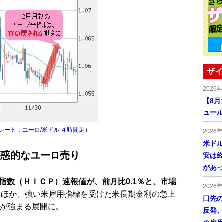
ザイ
2026
【8
ュー
レート：ユーロ/米ドル ４時間足
）
2026
米ドル
思惑的なユーロ売り
安は終
があ
指数（ＨＩＣＰ）速報値が、前月比0.1％と、市場
2026
たほか、強い米雇用指標を受けた米長期金利の急上
口先
りが強まる展開に。
反発