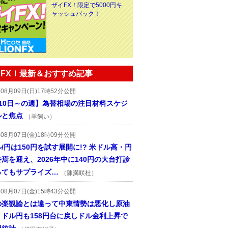
ザイFX！限定で5000円キ
ャッシュバック！
FX！最新＆おすすめ記事
年08月09日(日)17時52分公開
月10日～の週】為替相場の注目材料スケジ
ルと焦点
（羊飼い）
年08月07日(金)18時09分公開
/円は150円を試す展開に!? 米ドル高・円
焉を迎え、2026年中に140円の大台打診
ってもサプライズ…
（陳満咲杜）
年08月07日(金)15時43分公開
の楽観論とは違って中東情勢は悪化し原油
、ドル円も158円台に戻しドル金利上昇で