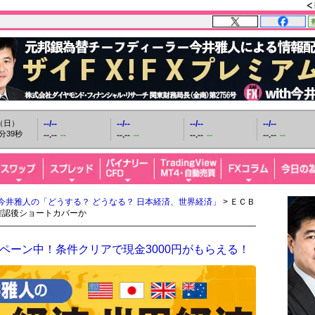
日（日）
--/--
--/--
--/--
--/--
分40秒
--.--
--
--.--
--
--.--
--
--.--
--
今井雅人の「どうする？ どうなる？ 日本経済、世界経済」
> ＥＣＢ
確認後ショートカバーか
ペーン中！条件クリアで現金3000円がもらえる！