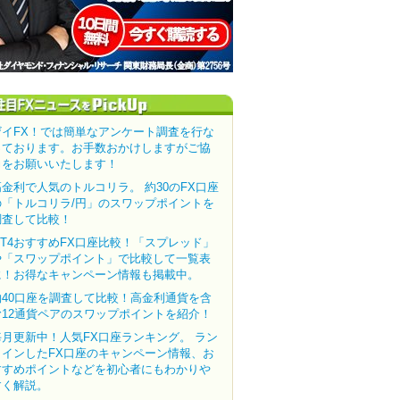
ザイFX！では簡単なアンケート調査を行な
っております。お手数おかけしますがご協
力をお願いいたします！
高金利で人気のトルコリラ。 約30のFX口座
の「トルコリラ/円」のスワップポイントを
調査して比較！
MT4おすすめFX口座比較！「スプレッド」
や「スワップポイント」で比較して一覧表
に！お得なキャンペーン情報も掲載中。
約40口座を調査して比較！高金利通貨を含
む12通貨ペアのスワップポイントを紹介！
毎月更新中！人気FX口座ランキング。 ラン
クインしたFX口座のキャンペーン情報、お
すすめポイントなどを初心者にもわかりや
すく解説。