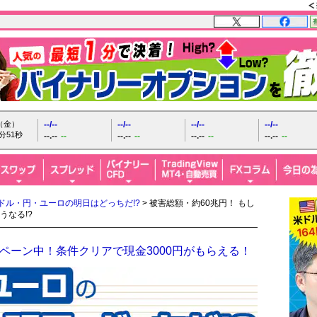
日（金）
--/--
--/--
--/--
--/--
分52秒
--.--
--
--.--
--
--.--
--
--.--
--
ドル・円・ユーロの明日はどっちだ!?
> 被害総額・約60兆円！ もし
なる!?
ペーン中！条件クリアで現金3000円がもらえる！