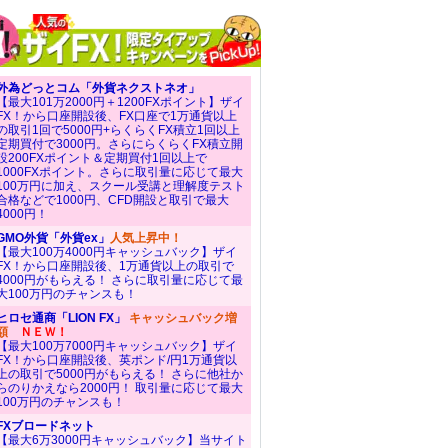
外為どっとコム「外貨ネクストネオ」
【最大101万2000円＋1200FXポイント】ザイ
FX！から口座開設後、FX口座で1万通貨以上
の取引1回で5000円+らくらくFX積立1回以上
定期買付で3000円。さらにらくらくFX積立開
設200FXポイント＆定期買付1回以上で
1000FXポイント。さらに取引量に応じて最大
100万円に加え、スクール受講と理解度テスト
合格などで1000円、CFD開設と取引で最大
4000円！
GMO外貨「外貨ex」
人気上昇中！
【最大100万4000円キャッシュバック】ザイ
FX！から口座開設後、1万通貨以上の取引で
4000円がもらえる！ さらに取引量に応じて最
大100万円のチャンスも！
ヒロセ通商「LION FX」
キャッシュバック増
額
ＮＥＷ！
【最大100万7000円キャッシュバック】ザイ
FX！から口座開設後、英ポンド/円1万通貨以
上の取引で5000円がもらえる！ さらに他社か
らのりかえなら2000円！ 取引量に応じて最大
100万円のチャンスも！
FXブロードネット
【最大6万3000円キャッシュバック】当サイト