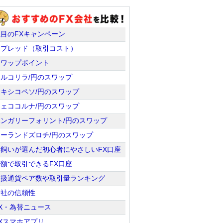
注目のFXキャンペーン
スプレッド（取引コスト）
スワップポイント
トルコリラ/円のスワップ
メキシコペソ/円のスワップ
チェココルナ/円のスワップ
ハンガリーフォリント/円のスワップ
ポーランドズロチ/円のスワップ
羊飼いが選んだ初心者にやさしいFX口座
少額で取引できるFX口座
取扱通貨ペア数や取引量ランキング
会社の信頼性
X・為替ニュース
Xスマホアプリ