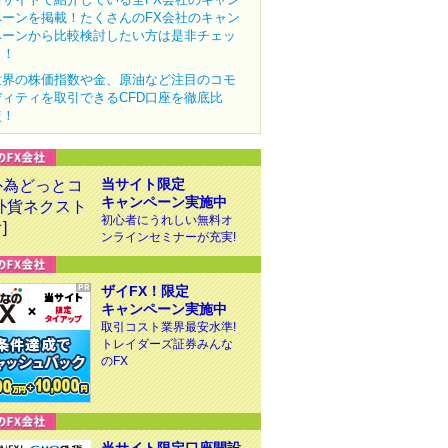
ペーンを掲載！たくさんのFX会社のキャン
ペーンから比較検討したい方は是非チェッ
ク！
世界の株価指数や金、原油など注目のコモ
ディティを取引できるCFD口座を徹底比
較！
当サイト限定
キャンペーン実施中
初心者にうれしい無料オ
ンラインセミナーが充実!
ザイFX！限定
キャンペーン実施中
取引コスト業界最安水準!
トレイダーズ証券みんな
のFX