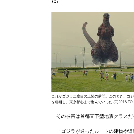
た。
これがゴジラ二度目の上陸の瞬間。このとき、ゴジ
を縦断し、東京都心まで進んでいった (C)2016 TOHO 
その被害は首都直下型地震クラスだ
「ゴジラが通ったルートの建物や道