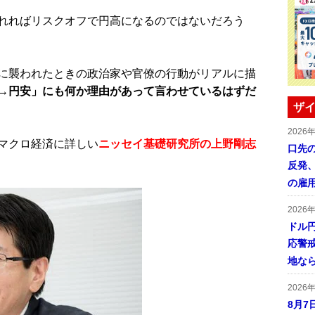
れればリスクオフで円高になるのではないだろう
に襲われたときの政治家や官僚の行動がリアルに描
→円安」にも何か理由があって言わせているはずだ
ザイ
2026
マクロ経済に詳しい
ニッセイ基礎研究所の上野剛志
口先
反発
の雇
2026
ドル
応警
地な
2026
8月7