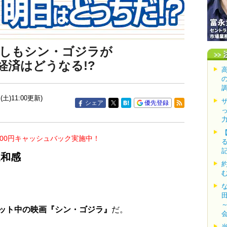
もしもシン・ゴジラが
経済はどうなる!?
(土)11:00更新)
シェア
優先登録
000円キャッシュバック実施中！
違和感
ット中の映画『シン・ゴジラ』
だ。