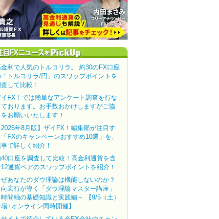
高金利で人気のトルコリラ。 約30のFX口座
の「トルコリラ/円」のスワップポイントを
調査して比較！
ザイFX！では簡単なアンケート調査を行な
っております。お手数おかけしますがご協
力をお願いいたします！
【2026年8月版】ザイFX！編集部が注目す
る「FXのキャンペーンおすすめ10選」を、
記事で詳しく紹介！
約40口座を調査して比較！高金利通貨を含
む12通貨ペアのスワップポイントを紹介！
なぜあなたのダウ理論は機能しないのか？
田向宏行が導く「ダウ理論マスター講座」
～時間軸の基礎知識と実践編～ 【9/5（土）
会場+オンライン同時開催】
当サイトで紹介している全FX会社のキャン