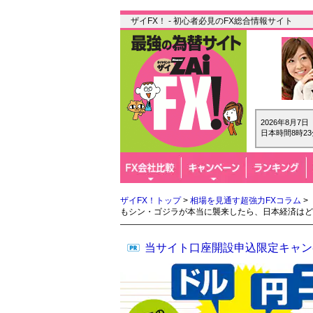
ザイFX！ - 初心者必見のFX総合情報サイト
2026年8月7
日本時間8時23
ザイFX！トップ
>
相場を見通す超強力FXコラム
>
もシン・ゴジラが本当に襲来したら、日本経済はどう
当サイト口座開設申込限定キャン