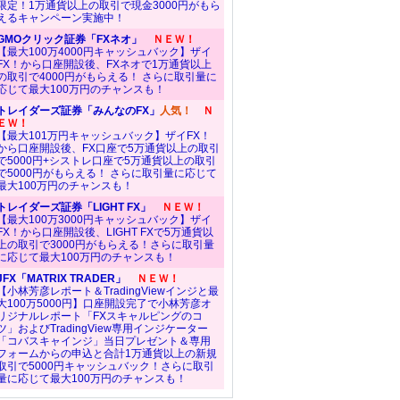
限定！1万通貨以上の取引で現金3000円がもら
えるキャンペーン実施中！
GMOクリック証券「FXネオ」
ＮＥＷ！
【最大100万4000円キャッシュバック】ザイ
FX！から口座開設後、FXネオで1万通貨以上
の取引で4000円がもらえる！ さらに取引量に
応じて最大100万円のチャンスも！
トレイダーズ証券「みんなのFX」
人気！
Ｎ
ＥＷ！
【最大101万円キャッシュバック】ザイFX！
から口座開設後、FX口座で5万通貨以上の取引
で5000円+シストレ口座で5万通貨以上の取引
で5000円がもらえる！ さらに取引量に応じて
最大100万円のチャンスも！
トレイダーズ証券「LIGHT FX」
ＮＥＷ！
【最大100万3000円キャッシュバック】ザイ
FX！から口座開設後、LIGHT FXで5万通貨以
上の取引で3000円がもらえる！さらに取引量
に応じて最大100万円のチャンスも！
JFX「MATRIX TRADER」
ＮＥＷ！
【小林芳彦レポート＆TradingViewインジと最
大100万5000円】口座開設完了で小林芳彦オ
リジナルレポート「FXスキャルピングのコ
ツ」およびTradingView専用インジケーター
「コバスキャインジ」当日プレゼント＆専用
フォームからの申込と合計1万通貨以上の新規
取引で5000円キャッシュバック！さらに取引
量に応じて最大100万円のチャンスも！