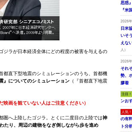
思惑
『米
2026
日米
いそ
えな
人）
ゴジラが日本経済全体にどの程度の被害を与えるの
2026
それ
首都直下型地震のシミュレーションのうち、首都機
勢、
震』についてのシミュレーション
（『首都直下地震
膠着
注目！
ンおす
だ映画を観ていない人はご注意ください）
人気！
都圏へ上陸したゴジラ。とくに二度目の上陸では
神
の有
にわたり、周辺の建物をなぎ倒しながら歩を進め
ト分