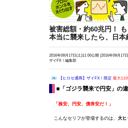
被害総額・約60兆円！ 
本当に襲来したら、日本
2016年09月17日(土)11:00公開 (2016年09月17日
ザイFX！編集部
【ヒロセ通商】ザイFX！限定
最大11
■「ゴジラ襲来で円安」の
「株安、円安、債券安だ！」
こんなセリフが登場するのは、
大ヒ