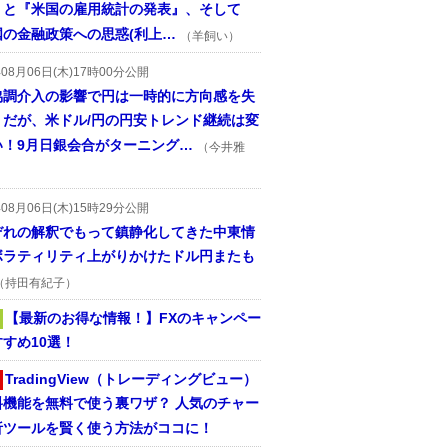
』と『米国の雇用統計の発表』、そして
国の金融政策への思惑(利上…
（羊飼い）
年08月06日(木)17時00分公開
協調介入の影響で円は一時的に方向感を失
うだが、米ドル/円の円安トレンド継続は変
い！9月日銀会合がターニング…
（今井雅
年08月06日(木)15時29分公開
ぞれの解釈でもって鎮静化してきた中東情
ボラティリティ上がりかけたドル円またも
（持田有紀子）
【最新のお得な情報！】FXのキャンペー
すめ10選！
TradingView（トレーディングビュー）
料機能を無料で使う裏ワザ？ 人気のチャー
析ツールを賢く使う方法がココに！