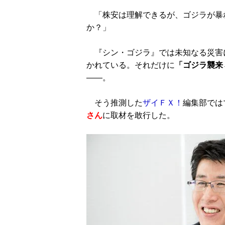
「株安は理解できるが、ゴジラが暴
か？」
『シン・ゴジラ』では未知なる災害
かれている。それだけに
「ゴジラ襲来
――。
そう推測した
ザイＦＸ！
編集部では
さん
に取材を敢行した。