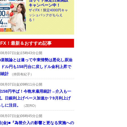
当サイト限定口座開設
キャンペーン中！
ザイFX！限定4000円キャ
ッシュバックがもらえ
る！
FX！最新＆おすすめ記事
年08月07日(金)15時43分公開
の楽観論とは違って中東情勢は悪化し原油
、ドル円も158円台に戻しドル金利上昇で
用統計
（持田有紀子）
年08月07日(金)09時11分公開
円158円半ば！今晩米雇用統計→介入も一
戒。日銀利上げペース加速か？9月利上げ
らしに注目。
（ZERO）
年08月07日(金)06時45分公開
日(金)■『為替介入の影響と更なる実施への