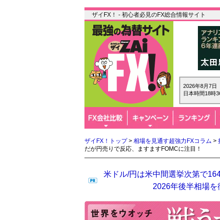
ザイFX！ - 初心者必見のFX総合情報サイト
2026年8月7
日本時間18時3
ザイFX！トップ
>
相場を見通す超強力FXコラム
>
だが円売りで反応、ますますFOMCに注目！
米ドル/円は米中間選挙次第で16
2026年後半相場