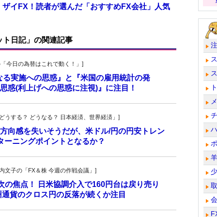
 ザイFX！読者が選んだ「おすすめFX会社」人気
ット日記」の関連記事
羊飼いの「今日の為替はこれで動く！」]
更なる実施への思惑』と『米国の雇用統計の発
思惑(利上げへの思惑に注視)』に注目！
人の「どうする？ どうなる？ 日本経済、世界経済」]
方向感を失いそうだが、米ドル/円の円安トレン
ターニングポイントとなるか？
・叶内文子の「FX＆株 今週の作戦会議」]
が次の焦点！ 日米協調介入で160円台は戻り売り
州通貨のクロス円の反落が続くか注目
F