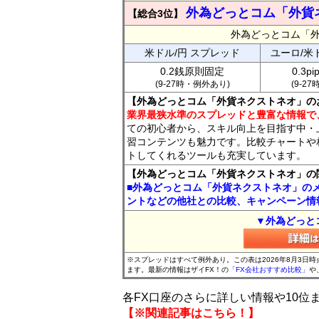
外為どっとコム「外貨
【総合3位】
外為どっとコム「
米ドル/円 スプレッド
ユーロ/米
0.2銭原則固定
0.3p
(9-27時・例外あり)
(9-2
【外為どっとコム「外貨ネクストネオ」の
業界最狭水準のスプレッドと豊富な情報で
ての初心者から、スキル向上を目指す中・
習コンテンツも魅力です。比較チャートや
トしてくれるツールも充実しています。
【外為どっとコム「外貨ネクストネオ」の
■外為どっとコム「外貨ネクストネオ」の
ントなどの他社との比較、キャンペーン情
▼外為どっと
※スプレッドはすべて例外あり。この表は2026年8月3日
ます。最新の情報はザイFX！の
「FX会社おすすめ比較」
や
各FX口座のさらに詳しい情報や10
【※関連記事はこちら！】