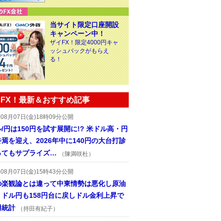
当サイト限定口座開設
キャンペーン中！
ザイFX！限定4000円キャ
ッシュバックがもらえ
る！
FX！最新＆おすすめ記事
年08月07日(金)18時09分公開
/円は150円を試す展開に!? 米ドル高・円
焉を迎え、2026年中に140円の大台打診
ってもサプライズ…
（陳満咲杜）
年08月07日(金)15時43分公開
の楽観論とは違って中東情勢は悪化し原油
、ドル円も158円台に戻しドル金利上昇で
用統計
（持田有紀子）