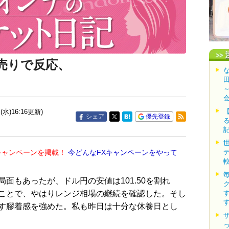
売りで反応、
(水)16:16更新)
シェア
優先登録
キャンペーンを掲載！
今どんなFXキャンペーンをやって
もあったが、ドル円の安値は101.50を割れ
ことで、やはりレンジ相場の継続を確認した。そし
す膠着感を強めた。私も昨日は十分な休養日とし