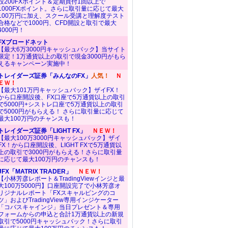
設200FXポイント＆定期買付1回以上で
1000FXポイント。さらに取引量に応じて最大
100万円に加え、スクール受講と理解度テスト
合格などで1000円、CFD開設と取引で最大
4000円！
FXブロードネット
【最大6万3000円キャッシュバック】当サイト
限定！1万通貨以上の取引で現金3000円がもら
えるキャンペーン実施中！
トレイダーズ証券「みんなのFX」
人気！
Ｎ
ＥＷ！
【最大101万円キャッシュバック】ザイFX！
から口座開設後、FX口座で5万通貨以上の取引
で5000円+シストレ口座で5万通貨以上の取引
で5000円がもらえる！ さらに取引量に応じて
最大100万円のチャンスも！
トレイダーズ証券「LIGHT FX」
ＮＥＷ！
【最大100万3000円キャッシュバック】ザイ
FX！から口座開設後、LIGHT FXで5万通貨以
上の取引で3000円がもらえる！さらに取引量
に応じて最大100万円のチャンスも！
JFX「MATRIX TRADER」
ＮＥＷ！
【小林芳彦レポート＆TradingViewインジと最
大100万5000円】口座開設完了で小林芳彦オ
リジナルレポート「FXスキャルピングのコ
ツ」およびTradingView専用インジケーター
「コバスキャインジ」当日プレゼント＆専用
フォームからの申込と合計1万通貨以上の新規
取引で5000円キャッシュバック！さらに取引