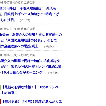
年08月07日(金)09時11分公開
円158円半ば！今晩米雇用統計→介入も一
戒。日銀利上げペース加速か？9月利上げ
らしに注目。
（ZERO）
年08月07日(金)06時45分公開
日(金)■『為替介入の影響と更なる実施への
』と『米国の雇用統計の発表』、そして
国の金融政策への思惑(利上…
（羊飼い）
年08月06日(木)17時00分公開
協調介入の影響で円は一時的に方向感を失
うだが、米ドル/円の円安トレンド継続は変
い！9月日銀会合がターニング…
（今井雅
【最新のお得な情報！】FXのキャンペー
すめ10選！
【毎月更新】ザイFX！読者が選んだ人気