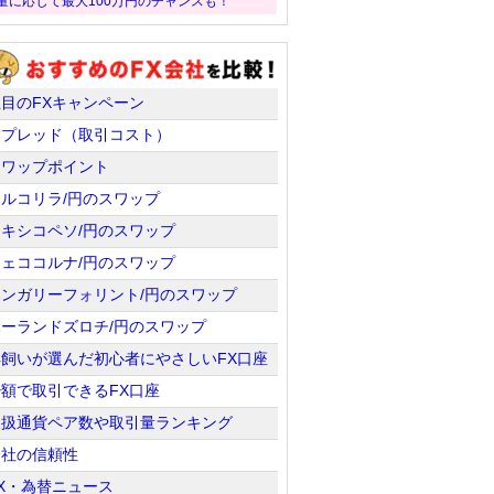
量に応じて最大100万円のチャンスも！
注目のFXキャンペーン
スプレッド（取引コスト）
スワップポイント
トルコリラ/円のスワップ
メキシコペソ/円のスワップ
チェココルナ/円のスワップ
ハンガリーフォリント/円のスワップ
ポーランドズロチ/円のスワップ
羊飼いが選んだ初心者にやさしいFX口座
少額で取引できるFX口座
取扱通貨ペア数や取引量ランキング
会社の信頼性
X・為替ニュース