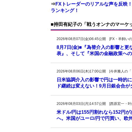
⇒
FXトレーダーのリアルな声を反映！
ランキング！
■持田有紀子の「戦うオンナのマーケ
2026年08月07日(金)06:45公開 [FX・
8月7日(金)■『為替介入の影響と
表』、そして『米国の金融政策への
2026年08月06日(木)17:00公開 [今井雅
日米協調介入の影響で円は一時的に
ド継続は変えない！9月日銀会合が
2026年08月03日(月)14:57公開 [西原宏一
米ドル/円は155円割れなら152円
へ。米国がユーロ/円で円買い、欧