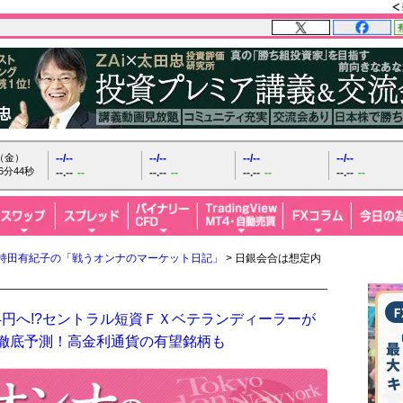
日（金）
--/--
--/--
--/--
--/--
6分45秒
--.--
--
--.--
--
--.--
--
--.--
--
持田有紀子の「戦うオンナのマーケット日記」
> 日銀会合は想定内
4円へ!?セントラル短資ＦＸベテランディーラーが
を徹底予測！高金利通貨の有望銘柄も