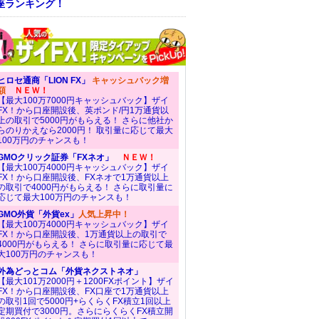
座ランキング！
ヒロセ通商「LION FX」
キャッシュバック増
額
ＮＥＷ！
【最大100万7000円キャッシュバック】ザイ
FX！から口座開設後、英ポンド/円1万通貨以
上の取引で5000円がもらえる！ さらに他社か
らのりかえなら2000円！ 取引量に応じて最大
100万円のチャンスも！
GMOクリック証券「FXネオ」
ＮＥＷ！
【最大100万4000円キャッシュバック】ザイ
FX！から口座開設後、FXネオで1万通貨以上
の取引で4000円がもらえる！ さらに取引量に
応じて最大100万円のチャンスも！
GMO外貨「外貨ex」
人気上昇中！
【最大100万4000円キャッシュバック】ザイ
FX！から口座開設後、1万通貨以上の取引で
4000円がもらえる！ さらに取引量に応じて最
大100万円のチャンスも！
外為どっとコム「外貨ネクストネオ」
【最大101万2000円＋1200FXポイント】ザイ
FX！から口座開設後、FX口座で1万通貨以上
の取引1回で5000円+らくらくFX積立1回以上
定期買付で3000円。さらにらくらくFX積立開