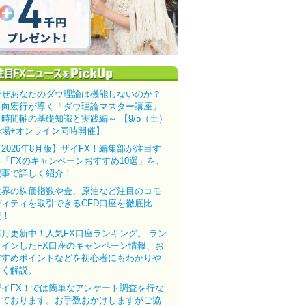
なぜあなたのダウ理論は機能しないのか？
田向宏行が導く「ダウ理論マスター講座」
～時間軸の基礎知識と実践編～ 【9/5（土）
会場+オンライン同時開催】
【2026年8月版】ザイFX！編集部が注目す
る「FXのキャンペーンおすすめ10選」を、
記事で詳しく紹介！
世界の株価指数や金、原油など注目のコモ
ディティを取引できるCFD口座を徹底比
較！
毎月更新中！人気FX口座ランキング。 ラン
クインしたFX口座のキャンペーン情報、お
すすめポイントなどを初心者にもわかりや
すく解説。
ザイFX！では簡単なアンケート調査を行な
っております。お手数おかけしますがご協