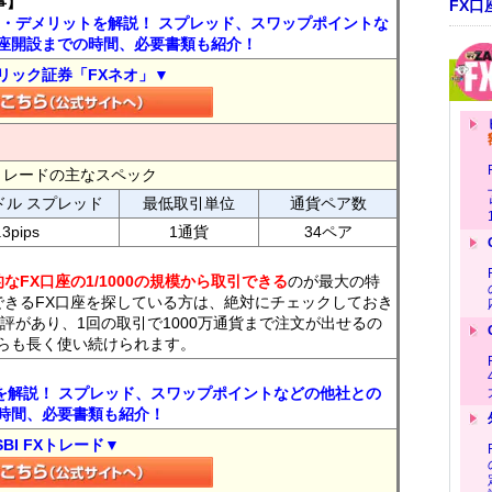
事】
FX口
ト・デメリットを解説！ スプレッド、スワップポイントな
座開設までの時間、必要書類も紹介！
リック証券「FXネオ」▼
FXトレードの主なスペック
ドル スプレッド
最低取引単位
通貨ペア数
.3pips
1通貨
34ペア
なFX口座の1/1000の規模から取引できる
のが最大の特
できるFX口座を探している方は、絶対にチェックしておき
評があり、1回の取引で1000万通貨まで注文が出せるの
らも長く使い続けられます。
トを解説！ スプレッド、スワップポイントなどの他社との
時間、必要書類も紹介！
SBI FXトレード▼