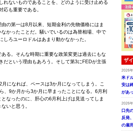
しれないものであることを、どのように受け止める
対応も重要である。
由の第一は8月以来、短期金利の先物価格にはま
いなかったことだ。騒いでいるのは為替相場、中で
にしろユーロドルはあまり動かなかった。
ある。そんな時期に重要な政策変更は過去にもな
ザイ
きだという理由もあろう。そして第3にFEDが主張
2026
米ドル
2月になれば、ペースは3か月になってしまう。こ
安は終
ら、9か月から3か月に早まったことになる。6月利
があ
ととなったのに、肝心の6月利上げは見送ってしま
2026
きないと思う。
口先
反発
の雇