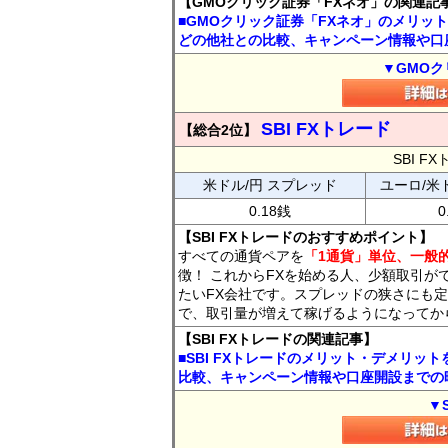
【GMOクリック証券「FXネオ」の関連記
■GMOクリック証券「FXネオ」のメリッ
どの他社との比較、キャンペーン情報や口
▼GMOク
SBI FXトレード
【総合2位】
SBI 
米ドル/円 スプレッド
ユーロ/米
0.18銭
0
【SBI FXトレードのおすすめポイント】
すべての通貨ペアを
「1通貨」単位、一般的
徴！ これからFXを始める人、少額取引が
たいFX会社です。スプレッドの狭さにも定
で、取引量が増えて稼げるようになってか
【SBI FXトレードの関連記事】
■SBI FXトレードのメリット・デメリッ
比較、キャンペーン情報や口座開設までの
▼