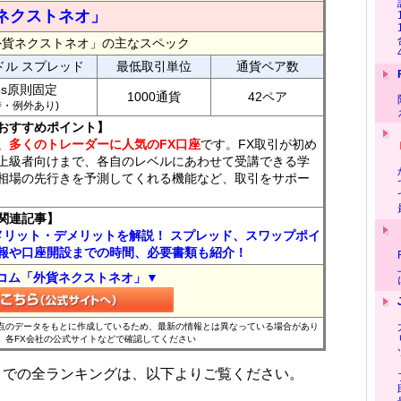
ネクストネオ」
外貨ネクストネオ」の主なスペック
ドル スプレッド
最低取引単位
通貨ペア数
ips原則固定
1000通貨
42ペア
7時・例外あり)
おすすめポイント】
、多くのトレーダーに人気のFX口座
です。FX取引が初め
上級者向けまで、各自のレベルにあわせて受講できる学
相場の先行きを予測してくれる機能など、取引をサポー
関連記事】
メリット・デメリットを解説！ スプレッド、スワップポイ
報や口座開設までの時間、必要書類も紹介！
コム「外貨ネクストネオ」▼
時点のデータをもとに作成しているため、最新の情報とは異なっている場合があり
、各FX会社の公式サイトなどで確認してください
位までの全ランキングは、以下よりご覧ください。