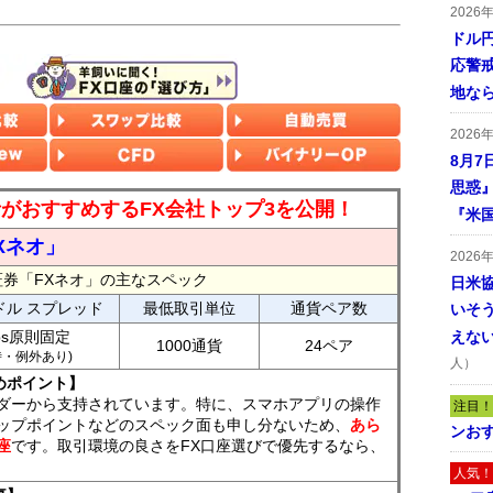
2026
ドル
応警
地な
2026
8月7
思惑
読者がおすすめするFX会社トップ3を公開！
『米
Xネオ」
2026
証券「FXネオ」の主なスペック
日米
ドル スプレッド
最低取引単位
通貨ペア数
いそ
ips原則固定
えな
1000通貨
24ペア
7時・例外あり)
人）
めポイント】
ダーから支持されています。特に、スマホアプリの操作
注目！
ップポイントなどのスペック面も申し分ないため、
あら
ンおす
座
です。取引環境の良さをFX口座選びで優先するなら、
人気！