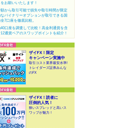
力をお願いいたします！
少額から取引可能で損失や取引時間が限定
的なバイナリーオプションが取引できる国
内全7口座を徹底比較。
約40口座を調査して比較！高金利通貨を含
む12通貨ペアのスワップポイントを紹介！
ザイFX！限定
キャンペーン実施中
取引コスト業界最安水準!
トレイダーズ証券みんな
のFX
ザイFX！読者に
圧倒的人気！
狭いスプレッドと高いス
ワップが魅力！