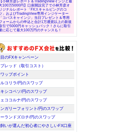
【小林芳彦レポート＆TradingViewインジと最
大100万5000円】口座開設完了で小林芳彦オ
リジナルレポート「FXスキャルピングのコ
ツ」およびTradingView専用インジケーター
「コバスキャインジ」当日プレゼント＆専用
フォームからの申込と合計1万通貨以上の新規
取引で5000円キャッシュバック！さらに取引
量に応じて最大100万円のチャンスも！
注目のFXキャンペーン
スプレッド（取引コスト）
スワップポイント
トルコリラ/円のスワップ
メキシコペソ/円のスワップ
チェココルナ/円のスワップ
ハンガリーフォリント/円のスワップ
ポーランドズロチ/円のスワップ
羊飼いが選んだ初心者にやさしいFX口座