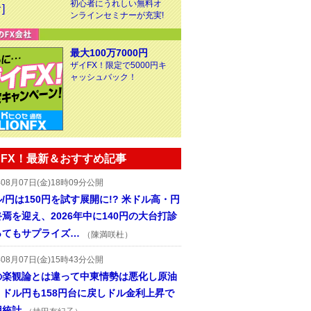
初心者にうれしい無料オ
ンラインセミナーが充実!
最大100万7000円
ザイFX！限定で5000円キ
ャッシュバック！
FX！最新＆おすすめ記事
年08月07日(金)18時09分公開
/円は150円を試す展開に!? 米ドル高・円
焉を迎え、2026年中に140円の大台打診
ってもサプライズ…
（陳満咲杜）
年08月07日(金)15時43分公開
の楽観論とは違って中東情勢は悪化し原油
、ドル円も158円台に戻しドル金利上昇で
用統計