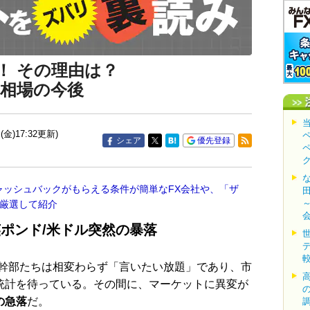
！ その理由は？
円相場の今後
(金)17:32更新)
シェア
優先登録
ャッシュバックがもらえる条件が簡単なFX会社や、「ザ
を厳選して紹介
ポンド/米ドル突然の暴落
幹部たちは相変わらず「言いたい放題」であり、市
用統計を待っている。その間に、マーケットに異変が
の急落
だ。