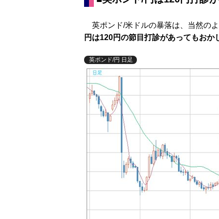
英ポンド/米ドルの暴落は、当然のよ
円は120円の節目打診があってもおか
英ポンド/円 日足