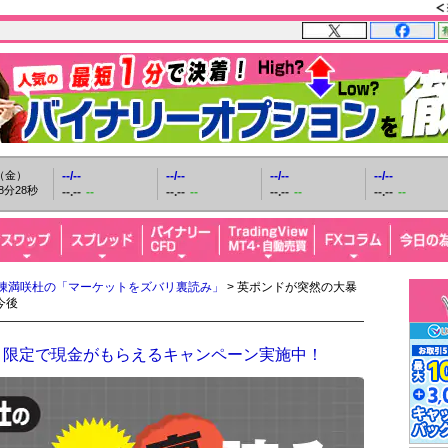
日（金）
--/--
--/--
--/--
--/--
8分29秒
--.--
--
--.--
--
--.--
--
--.--
--
陳満咲杜の「マーケットをズバリ裏読み」
> 英ポンドが突然の大暴
今後
！限定で現金がもらえるキャンペーン実施中！