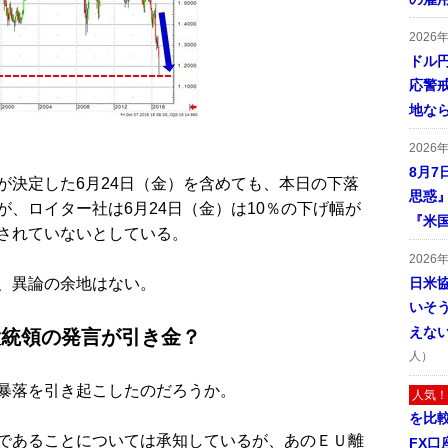
2026
ドル
応警
地な
2026
8月7
決定した6月24日（金）を含めても、本日の下落
思惑
、ロイター社は6月24日（金）は10％の下げ幅が
『米
されていないとしている。
2026
、異論の余地はない。
日米
いそ
えな
大統領の発言が引き金？
人）
暴落を引き起こしたのだろうか。
人気！
を比
であることについては承知しているが、あのＥＵ離
FX口