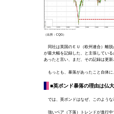
（出所：CQG）
同社は英国のＥＵ（欧州連合）離脱が
が最大幅を記録した、と主張しているが
あったと言い、まだ、その記録は更新
もっとも、暴落があったこと自体に
■英ポンド暴落の理由は仏
では、英ポンドはなぜ、このような
強いベア（下落）トレンドが進行中