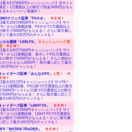
【最大6万3000円キャッシュバック】当サイト
限定！1万通貨以上の取引で現金3000円がもら
えるキャンペーン実施中！
GMOクリック証券「FXネオ」
ＮＥＷ！
【最大100万4000円キャッシュバック】ザイ
FX！から口座開設後、FXネオで1万通貨以上
の取引で4000円がもらえる！ さらに取引量に
応じて最大100万円のチャンスも！
ヒロセ通商「LION FX」
キャッシュバック増
額
ＮＥＷ！
【最大100万7000円キャッシュバック】ザイ
FX！から口座開設後、英ポンド/円1万通貨以
上の取引で5000円がもらえる！ さらに他社か
らのりかえなら2000円！ 取引量に応じて最大
100万円のチャンスも！
トレイダーズ証券「みんなのFX」
人気！
Ｎ
ＥＷ！
【最大101万円キャッシュバック】ザイFX！
から口座開設後、FX口座で5万通貨以上の取引
で5000円+シストレ口座で5万通貨以上の取引
で5000円がもらえる！ さらに取引量に応じて
最大100万円のチャンスも！
トレイダーズ証券「LIGHT FX」
ＮＥＷ！
【最大100万3000円キャッシュバック】ザイ
FX！から口座開設後、LIGHT FXで5万通貨以
上の取引で3000円がもらえる！さらに取引量
に応じて最大100万円のチャンスも！
JFX「MATRIX TRADER」
ＮＥＷ！