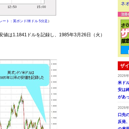
レート：英ポンド/米ドル 5分足
）
1.1841ドルを記録し、1985年3月26日（火）
ザイ
2026
米ドル
安は終
があ
2026
口先
反発
の雇