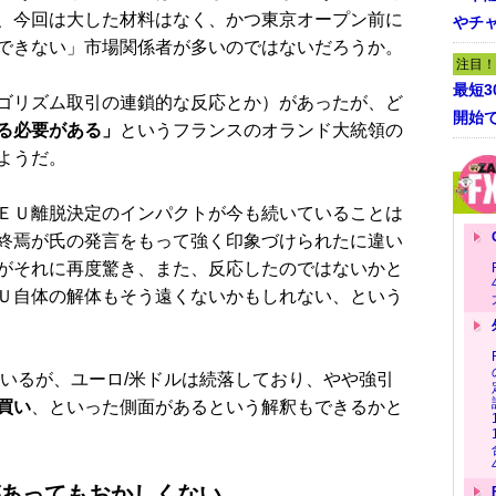
、今回は大した材料はなく、かつ東京オープン前に
やチ
できない」市場関係者が多いのではないだろうか。
注目！
最短
ゴリズム取引の連鎖的な反応とか）があったが、ど
開始
る必要がある」
というフランスのオランド大統領の
ようだ。
ＥＵ離脱決定のインパクトが今も続いていることは
終焉が氏の発言をもって強く印象づけられたに違い
がそれに再度驚き、また、反応したのではないかと
Ｕ自体の解体もそう遠くないかもしれない、という
いるが、ユーロ/米ドルは続落しており、やや強引
買い
、といった側面があるという解釈もできるかと
診があってもおかしくない