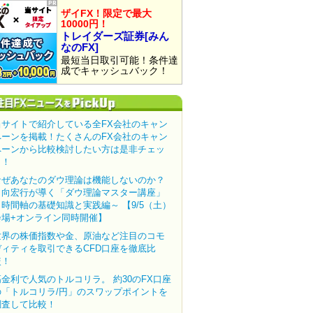
ザイFX！限定で最大
10000円！
トレイダーズ証券[みん
なのFX]
最短当日取引可能！条件達
成でキャッシュバック！
当サイトで紹介している全FX会社のキャン
ペーンを掲載！たくさんのFX会社のキャン
ペーンから比較検討したい方は是非チェッ
ク！
なぜあなたのダウ理論は機能しないのか？
田向宏行が導く「ダウ理論マスター講座」
～時間軸の基礎知識と実践編～ 【9/5（土）
会場+オンライン同時開催】
世界の株価指数や金、原油など注目のコモ
ディティを取引できるCFD口座を徹底比
較！
高金利で人気のトルコリラ。 約30のFX口座
の「トルコリラ/円」のスワップポイントを
調査して比較！