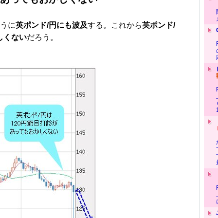
うに
英ポンド/円にも波及
する。これから
英ポンド/
しくない
だろう。