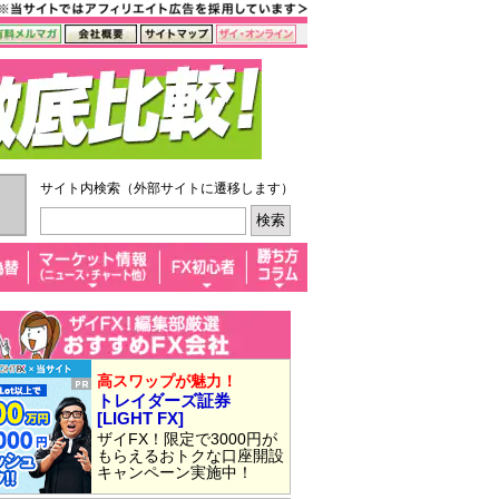
サイト内検索（外部サイトに遷移します）
高スワップが魅力！
トレイダーズ証券
[LIGHT FX]
ザイFX！限定で3000円が
もらえるおトクな口座開設
キャンペーン実施中！