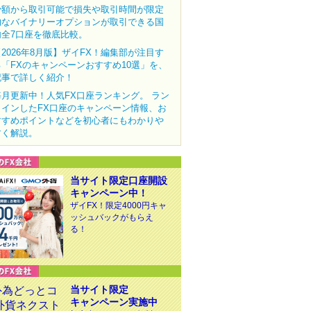
少額から取引可能で損失や取引時間が限定
的なバイナリーオプションが取引できる国
内全7口座を徹底比較。
【2026年8月版】ザイFX！編集部が注目す
る「FXのキャンペーンおすすめ10選」を、
記事で詳しく紹介！
毎月更新中！人気FX口座ランキング。 ラン
クインしたFX口座のキャンペーン情報、お
すすめポイントなどを初心者にもわかりや
すく解説。
当サイト限定口座開設
キャンペーン中！
ザイFX！限定4000円キャ
ッシュバックがもらえ
る！
当サイト限定
キャンペーン実施中