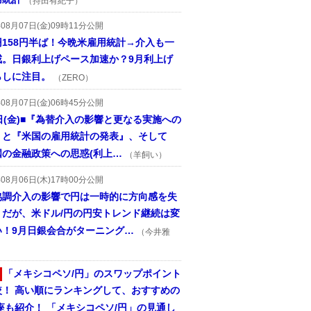
（持田有紀子）
年08月07日(金)09時11分公開
円158円半ば！今晩米雇用統計→介入も一
戒。日銀利上げペース加速か？9月利上げ
らしに注目。
（ZERO）
年08月07日(金)06時45分公開
日(金)■『為替介入の影響と更なる実施への
』と『米国の雇用統計の発表』、そして
国の金融政策への思惑(利上…
（羊飼い）
年08月06日(木)17時00分公開
協調介入の影響で円は一時的に方向感を失
うだが、米ドル/円の円安トレンド継続は変
い！9月日銀会合がターニング…
（今井雅
「メキシコペソ/円」のスワップポイント
較！ 高い順にランキングして、おすすめの
座も紹介！ 「メキシコペソ/円」の見通し