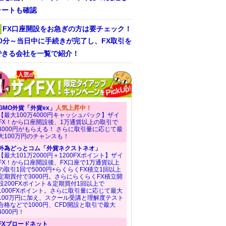
ャートも確認
FX口座開設をお急ぎの方は要チェック！
30分～当日中に手続きが完了し、FX取引を
できる会社を一覧で紹介！
GMO外貨「外貨ex」
人気上昇中！
【最大100万4000円キャッシュバック】ザイ
FX！から口座開設後、1万通貨以上の取引で
4000円がもらえる！ さらに取引量に応じて最
大100万円のチャンスも！
外為どっとコム「外貨ネクストネオ」
【最大101万2000円＋1200FXポイント】ザイ
FX！から口座開設後、FX口座で1万通貨以上
の取引1回で5000円+らくらくFX積立1回以上
定期買付で3000円。さらにらくらくFX積立開
設200FXポイント＆定期買付1回以上で
1000FXポイント。さらに取引量に応じて最大
100万円に加え、スクール受講と理解度テスト
合格などで1000円、CFD開設と取引で最大
4000円！
FXブロードネット