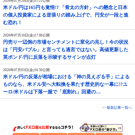
2026年07月24日(金)11:21公開
米ドル/円は165円も覚悟!? 「骨太の方針」への懸念と日本
の個人投資家による逆張りの踏み上げで、円安が一段と進
む恐れ！
2026年07月10日(金)17:06公開
円売り一辺倒の市場センチメントに変化の兆し！今の状況
は「円安バブル」と言っても過言ではない。高値更新した
英ポンド/円に反落を示唆するサインが点灯
2026年07月03日(金)16:50公開
米ドル/円の反落が相場における「神の見えざる手」による
ものなら、米ドル安へ大転換を果たす歴史的な一幕に!?ユ
ーロ/米ドルは下落一服で「底割れ」回避の…
>>最新記事一覧へ