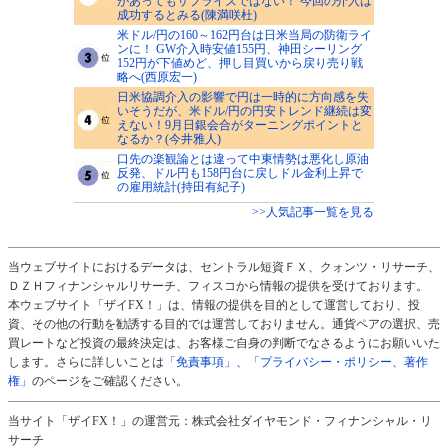
があってもサプライズではない！ 今回の介入は
成功するとみる(陳満咲杜)
米ドル/円の160～162円台は日米当局の防衛ライ
ンに！ GW介入時安値155円、神田シーリング
152円が下値めど、押し目買いから戻り売り戦
略へ(西原宏一)
日米協調介入の影響で円は一時的に方向感を失
いそうだが、米ドル/円の円安トレンド継続は変
えない！9月日銀会合がターニングポイントと
なるか？(今井雅人)
口先の楽観論とは違って中東情勢は悪化し原油
反発、ドル円も158円台に戻しドル金利上昇で
の雇用統計(持田有紀子)
>>人気記事一覧を見る
当ウェブサイトにおけるデータは、セントラル短資ＦＸ、クォンツ・リサーチ、
ＤＺＨフィナンシャルリサーチ、フィスコから情報の提供を受けております。
本ウェブサイト「ザイFX！」は、情報の提供を目的として運営しており、投
資、その他の行動を勧誘する目的では運営しておりません。通貨ペアの選択、売
買レートなど投資の最終決定は、お客様ご自身の判断でなさるようにお願いいた
します。さらに詳しいことは
「免責事項」
、
「プライバシー・ポリシー、著作
権」
のページをご確認ください。
当サイト「ザイFX！」の運営元：株式会社ダイヤモンド・フィナンシャル・リ
サーチ