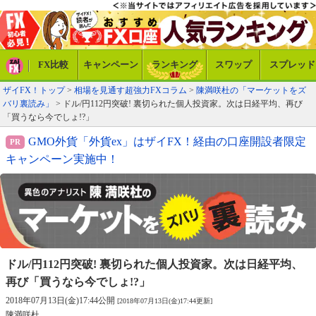
FX比較
キャンペーン
ランキング
スワップ
スプレッド
ザイFX！トップ
>
相場を見通す超強力FXコラム
>
陳満咲杜の「マーケットをズ
バリ裏読み」
> ドル/円112円突破! 裏切られた個人投資家。次は日経平均、再び
「買うなら今でしょ!?」
GMO外貨「外貨ex」はザイFX！経由の口座開設者限定
キャンペーン実施中！
ドル/円112円突破! 裏切られた個人投資家。
次は日経平均、
再び「買うなら今でしょ!?」
2018年07月13日(金)17:44公開
[2018年07月13日(金)17:44更新]
陳満咲杜