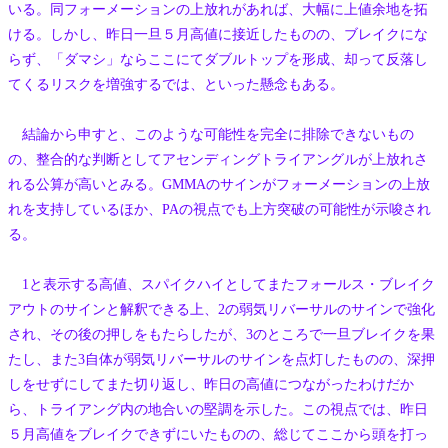
いる。同フォーメーションの上放れがあれば、大幅に上値余地を拓
ける。しかし、昨日一旦５月高値に接近したものの、ブレイクにな
らず、「ダマシ」ならここにてダブルトップを形成、却って反落し
てくるリスクを増強するでは、といった懸念もある。
結論から申すと、このような可能性を完全に排除できないもの
の、整合的な判断としてアセンディングトライアングルが上放れさ
れる公算が高いとみる。GMMAのサインがフォーメーションの上放
れを支持しているほか、PAの視点でも上方突破の可能性が示唆され
る。
1と表示する高値、スパイクハイとしてまたフォールス・ブレイク
アウトのサインと解釈できる上、2の弱気リバーサルのサインで強化
され、その後の押しをもたらしたが、3のところで一旦ブレイクを果
たし、また3自体が弱気リバーサルのサインを点灯したものの、深押
しをせずにしてまた切り返し、昨日の高値につながったわけだか
ら、トライアング内の地合いの堅調を示した。この視点では、昨日
５月高値をブレイクできずにいたものの、総じてここから頭を打っ