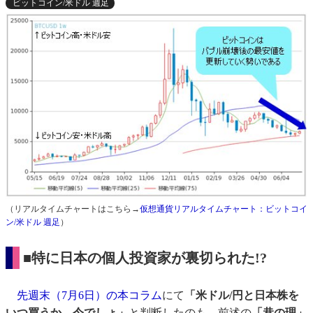
ビットコイン/米ドル 週足
（リアルタイムチャートはこちら→
仮想通貨リアルタイムチャート：ビットコイ
ン/米ドル 週足
）
■特に日本の個人投資家が裏切られた!?
先週末（7月6日）の本コラム
にて
「米ドル/円と日本株を
いつ買うか、今でしょ」
と判断したのも、前述の
「巷の理」