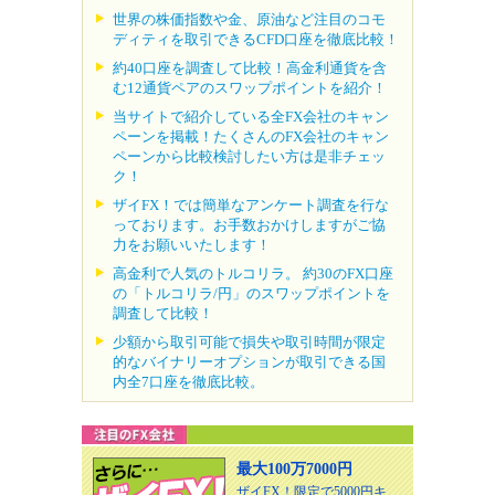
世界の株価指数や金、原油など注目のコモ
ディティを取引できるCFD口座を徹底比較！
約40口座を調査して比較！高金利通貨を含
む12通貨ペアのスワップポイントを紹介！
当サイトで紹介している全FX会社のキャン
ペーンを掲載！たくさんのFX会社のキャン
ペーンから比較検討したい方は是非チェッ
ク！
ザイFX！では簡単なアンケート調査を行な
っております。お手数おかけしますがご協
力をお願いいたします！
高金利で人気のトルコリラ。 約30のFX口座
の「トルコリラ/円」のスワップポイントを
調査して比較！
少額から取引可能で損失や取引時間が限定
的なバイナリーオプションが取引できる国
内全7口座を徹底比較。
最大100万7000円
ザイFX！限定で5000円キ