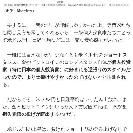
（出所：Bloomberg）
要するに、「巷の理」が理解しやすかった上、専門家たち
も同じ見方を示してくれるから、一般個人投資家たちにとっ
て米ドル/円、日経平均などには「売り安心感」があった。
一概には言えないが、少なくとも米ドル/円のショートス
タンス、金やビットコインのロングスタンス自体が
個人投資
家（特に日本の個人投資家）に好まれる逆張りのスタイルだ
ったので、より仕掛けやすかった
のではないかと推測され
る。
だからこそ、米ドル/円と日経平均はいったん上放れ、ま
た、金とビットコインはいったん下方突破すれば、その後、
損失覚悟の投げが続出
するわけだ。
米ドル/円の上昇は、負けたショート筋の踏み上げなしで