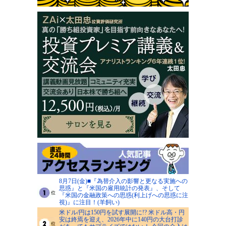
8月7日(金)■『為替介入の影響と更なる実施への
思惑』と『米国の雇用統計の発表』、そして
『米国の金融政策への思惑(利上げへの思惑に注
視)』に注目！(羊飼い)
米ドル/円は150円を試す展開に!? 米ドル高・円
安は終焉を迎え、2026年中に140円の大台打診