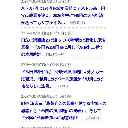
2026年08月07日(金)18時09分公開
米ドル/円は150円を試す展開に!? 米ドル高・円
安は終焉を迎え、2026年中に140円の大台打診
があってもサプライズ…
（陳満咲杜）
2026年08月07日(金)15時43分公開
口先の楽観論とは違って中東情勢は悪化し原油
反発、ドル円も158円台に戻しドル金利上昇で
の雇用統計
（持田有紀子）
2026年08月07日(金)09時11分公開
ドル円158円半ば！今晩米雇用統計→介入も一
応警戒。日銀利上げペース加速か？9月利上げ
地ならしに注目。
（ZERO）
2026年08月07日(金)06時45分公開
8月7日(金)■『為替介入の影響と更なる実施への
思惑』と『米国の雇用統計の発表』、そして
『米国の金融政策への思惑(利上…
（羊飼い）