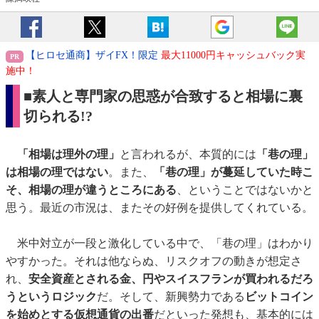
【ヒロセ通商】ザイFX！限定
最大11000円キャッシュバック実
施中！
■素人と専門家の思惑が合致すると相場に裏
切られる!?
「相場は理外の理」
と言われるが、本質的には
「巷の理」
は相場の理ではない
。また、
「巷の理」が蔓延していた時こ
そ、相場の理が違うところにある
、ということではないかと
思う。最近の市況は、またその好例を提供してくれている。
米中対立が一段と激化している中で、「巷の理」はわかり
やすかった。それは他ならぬ、リスクオフの動きが想定さ
れ、
安全資産とされる金、円やスイスフランが買われるだろ
うというロジック
だ。そして、新興勢力である
ビットコイン
を始めとする仮想通貨の出番
だといった発想も、基本的には