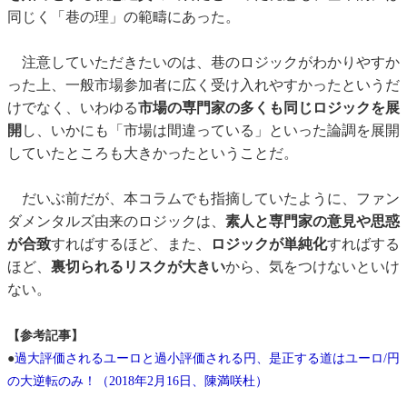
同じく「巷の理」の範疇にあった。
注意していただきたいのは、巷のロジックがわかりやすか
った上、一般市場参加者に広く受け入れやすかったというだ
けでなく、いわゆる
市場の専門家の多くも同じロジックを展
開
し、いかにも「市場は間違っている」といった論調を展開
していたところも大きかったということだ。
だいぶ前だが、本コラムでも指摘していたように、ファン
ダメンタルズ由来のロジックは、
素人と専門家の意見や思惑
が合致
すればするほど、また、
ロジックが単純化
すればする
ほど、
裏切られるリスクが大きい
から、気をつけないといけ
ない。
【参考記事】
●
過大評価されるユーロと過小評価される円、是正する道はユーロ/円
の大逆転のみ！（2018年2月16日、陳満咲杜）