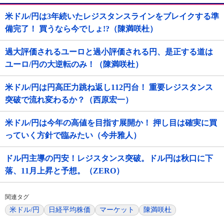
米ドル/円は3年続いたレジスタンスラインをブレイクする準
備完了！ 買うなら今でしょ!?（陳満咲杜）
過大評価されるユーロと過小評価される円、是正する道は
ユーロ/円の大逆転のみ！（陳満咲杜）
米ドル/円は円高圧力跳ね返し112円台！ 重要レジスタンス
突破で流れ変わるか？（西原宏一）
米ドル/円は今年の高値を目指す展開か！ 押し目は確実に買
っていく方針で臨みたい（今井雅人）
ドル円主導の円安！レジスタンス突破。ドル円は秋口に下
落、11月上昇と予想。（ZERO）
関連タグ
米ドル/円
日経平均株価
マーケット
陳満咲杜