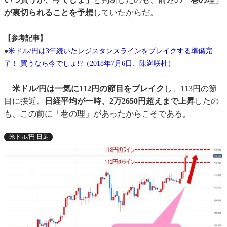
が裏切られることを予想
していたからだ。
【参考記事】
●
米ドル/円は3年続いたレジスタンスラインをブレイクする準備完
了！ 買うなら今でしょ!?（2018年7月6日、陳満咲杜）
米ドル/円は一気に112円の節目をブレイク
し、113円の節
目に接近、
日経平均が一時、2万2650円超えまで上昇
したの
も、この前に「巷の理」があったからこそである。
米ドル/円 日足