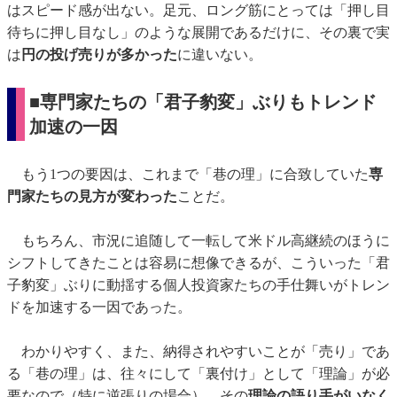
はスピード感が出ない。足元、ロング筋にとっては「押し目
待ちに押し目なし」のような展開であるだけに、その裏で実
は
円の投げ売りが多かった
に違いない。
■専門家たちの「君子豹変」ぶりもトレンド
加速の一因
もう1つの要因は、これまで「巷の理」に合致していた
専
門家たちの見方が変わった
ことだ。
もちろん、市況に追随して一転して米ドル高継続のほうに
シフトしてきたことは容易に想像できるが、こういった「君
子豹変」ぶりに動揺する個人投資家たちの手仕舞いがトレン
ドを加速する一因であった。
わかりやすく、また、納得されやすいことが「売り」であ
る「巷の理」は、往々にして「裏付け」として「理論」が必
要なので（特に逆張りの場合）、その
理論の語り手がいなく