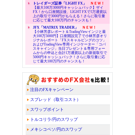
トレイダーズ証券「LIGHT FX」
ＮＥＷ！
【最大100万3000円キャッシュバック】ザイ
FX！から口座開設後、LIGHT FXで5万通貨以
上の取引で3000円がもらえる！さらに取引量
に応じて最大100万円のチャンスも！
JFX「MATRIX TRADER」
ＮＥＷ！
【小林芳彦レポート＆TradingViewインジと最
大100万5000円】口座開設完了で小林芳彦オリ
ジナルレポート「FXスキャルピングのコツ」
およびTradingView専用インジケーター「コバ
スキャインジ」当日プレゼント＆専用フォー
ムからの申込と合計1万通貨以上の新規取引で
5000円キャッシュバック！さらに取引量に応
じて最大100万円のチャンスも！
注目のFXキャンペーン
スプレッド（取引コスト）
スワップポイント
トルコリラ/円のスワップ
メキシコペソ/円のスワップ