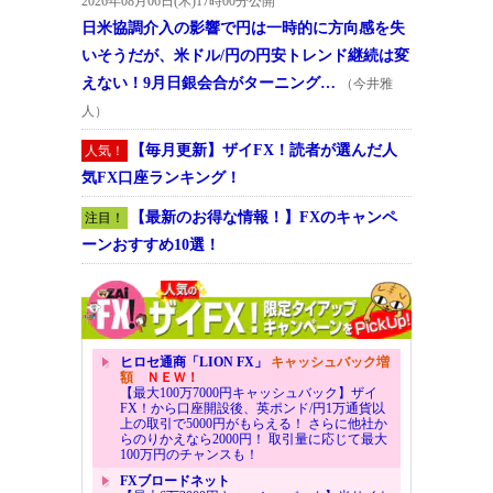
2026年08月06日(木)17時00分公開
日米協調介入の影響で円は一時的に方向感を失
いそうだが、米ドル/円の円安トレンド継続は変
えない！9月日銀会合がターニング…
（今井雅
人）
【毎月更新】ザイFX！読者が選んだ人
人気！
気FX口座ランキング！
【最新のお得な情報！】FXのキャンペ
注目！
ーンおすすめ10選！
ヒロセ通商「LION FX」
キャッシュバック増
額
ＮＥＷ！
【最大100万7000円キャッシュバック】ザイ
FX！から口座開設後、英ポンド/円1万通貨以
上の取引で5000円がもらえる！ さらに他社か
らのりかえなら2000円！ 取引量に応じて最大
100万円のチャンスも！
FXブロードネット