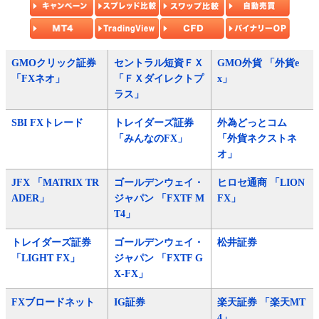
GMOクリック証券
セントラル短資ＦＸ
GMO外貨 「外貨e
「FXネオ」
「ＦＸダイレクトプ
x」
ラス」
SBI FXトレード
トレイダーズ証券
外為どっとコム
「みんなのFX」
「外貨ネクストネ
オ」
JFX 「MATRIX TR
ゴールデンウェイ・
ヒロセ通商 「LION
ADER」
ジャパン 「FXTF M
FX」
T4」
トレイダーズ証券
ゴールデンウェイ・
松井証券
「LIGHT FX」
ジャパン 「FXTF G
X-FX」
FXブロードネット
IG証券
楽天証券 「楽天MT
4」