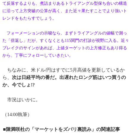
て反落するよりも、煮詰まりあるトライアングル型保ち合いの構造
に沿って上方突破の公算が高く、また近々果たすことでより強いト
レンドをもたらすでしょう。
フォーメーションの示唆なら、まずトライアングルの値幅で測っ
た「倍返し」だが、すくなくとも115関門の打診が視野に入る。近々
ブレイクのサインがあれば、上値ターゲットの上方修正もあり得る
から、丁寧にフォローしていきたい。
ちなみに、米ドル/円はすでに5月高値を更新しているか
ら、
次は日経平均の番だ。出遅れたロング筋はいつ買うの
か、今でしょ!?
市況はいかに。
（14:00執筆）
■陳満咲杜の「マーケットをズバリ裏読み」の関連記事