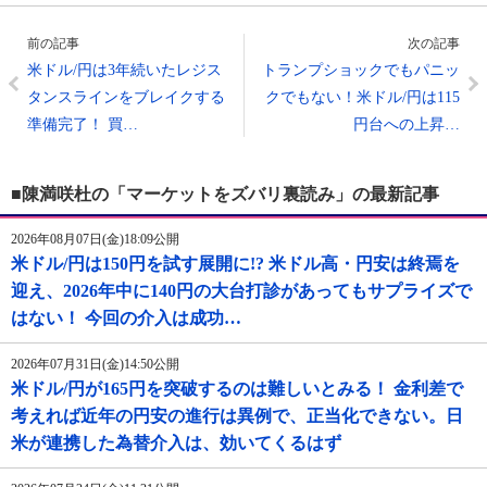
前の記事
次の記事
米ドル/円は3年続いたレジス
トランプショックでもパニッ
タンスラインをブレイクする
クでもない！米ドル/円は115
準備完了！ 買…
円台への上昇…
■陳満咲杜の「マーケットをズバリ裏読み」の最新記事
2026年08月07日(金)18:09公開
米ドル/円は150円を試す展開に!? 米ドル高・円安は終焉を
迎え、2026年中に140円の大台打診があってもサプライズで
はない！ 今回の介入は成功…
2026年07月31日(金)14:50公開
米ドル/円が165円を突破するのは難しいとみる！ 金利差で
考えれば近年の円安の進行は異例で、正当化できない。日
米が連携した為替介入は、効いてくるはず