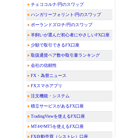
チェココルナ/円のスワップ
ハンガリーフォリント/円のスワップ
ポーランドズロチ/円のスワップ
羊飼いが選んだ初心者にやさしいFX口座
少額で取引できるFX口座
取扱通貨ペア数や取引量ランキング
会社の信頼性
FX・為替ニュース
FXスマホアプリ
注文機能・システム
積立サービスがあるFX口座
TradingViewを使えるFX口座
MT4やMT5を使えるFX口座
FX自動売買（シストレ）口座