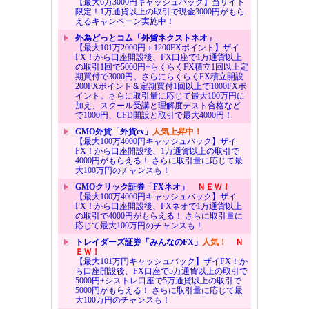
【最大6万3000円キャッシュバック】当サイト
限定！1万通貨以上の取引で現金3000円がもら
えるキャンペーン実施中！
外為どっとコム「外貨ネクストネオ」
【最大101万2000円＋1200FXポイント】ザイ
FX！から口座開設後、FX口座で1万通貨以上
の取引1回で5000円+らくらくFX積立1回以上定
期買付で3000円。さらにらくらくFX積立開設
200FXポイント＆定期買付1回以上で1000FXポ
イント。さらに取引量に応じて最大100万円に
加え、スクール受講と理解度テスト合格など
で1000円、CFD開設と取引で最大4000円！
GMO外貨「外貨ex」
人気上昇中！
【最大100万4000円キャッシュバック】ザイ
FX！から口座開設後、1万通貨以上の取引で
4000円がもらえる！ さらに取引量に応じて最
大100万円のチャンスも！
GMOクリック証券「FXネオ」
ＮＥＷ！
【最大100万4000円キャッシュバック】ザイ
FX！から口座開設後、FXネオで1万通貨以上
の取引で4000円がもらえる！ さらに取引量に
応じて最大100万円のチャンスも！
トレイダーズ証券「みんなのFX」
人気！
Ｎ
ＥＷ！
【最大101万円キャッシュバック】ザイFX！か
ら口座開設後、FX口座で5万通貨以上の取引で
5000円+シストレ口座で5万通貨以上の取引で
5000円がもらえる！ さらに取引量に応じて最
大100万円のチャンスも！