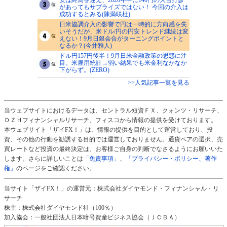
があってもサプライズではない！ 今回の介入は
成功するとみる(陳満咲杜)
日米協調介入の影響で円は一時的に方向感を失
いそうだが、米ドル/円の円安トレンド継続は変
えない！9月日銀会合がターニングポイントと
なるか？(今井雅人)
ドル円157円後半！9月日米金融政策の思惑に注
目。米雇用統計→弱い結果でも米金利なかなか
下がらず。(ZERO)
>>人気記事一覧を見る
当ウェブサイトにおけるデータは、セントラル短資ＦＸ、クォンツ・リサーチ、
ＤＺＨフィナンシャルリサーチ、フィスコから情報の提供を受けております。
本ウェブサイト「ザイFX！」は、情報の提供を目的として運営しており、投
資、その他の行動を勧誘する目的では運営しておりません。通貨ペアの選択、売
買レートなど投資の最終決定は、お客様ご自身の判断でなさるようにお願いいた
します。さらに詳しいことは
「免責事項」
、
「プライバシー・ポリシー、著作
権」
のページをご確認ください。
当サイト「ザイFX！」の運営元：株式会社ダイヤモンド・フィナンシャル・リ
サーチ
株主：株式会社ダイヤモンド社（100％）
加入協会：一般社団法人日本暗号資産ビジネス協会（ＪＣＢＡ）