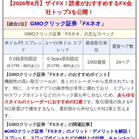
【2026年8月】ザイFX！読者がおすすめするFX会
社トップ3を公開！
GMOクリック証券「FXネオ」
【総合1位】
GMOクリック証券「FXネオ」の主なスペック
米ドル/円 スプレッ
ユーロ/米ドル スプ
最低取引単
通貨ペア数
ド
レッド
位
0.2銭原則固定
0.3pips原則固定
1000通貨
24ペア
(9-27時・例外あり)
(9-27時・例外あり)
【GMOクリック証券「FXネオ」のおすすめポイント】
機能性の高い取引ツールが、多くのトレーダーから支持されていま
す。特に、スマホアプリの操作性が非常に優れており、スプレッド
やスワップポイントなどのスペック面も申し分ないため、
あらゆる
スタイルのトレーダーにおすすめの口座
です。取引環境の良さをF
X口座選びで優先するなら、選択肢から外せないFX口座と言えま
す。
【GMOクリック証券「FXネオ」の関連記事】
■GMOクリック証券「FXネオ」のメリット・デメリットを解説！
スプレッド、スワップポイントなどの他社との比較、キャンペーン