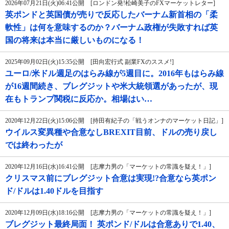
2026年07月21日(火)06:41公開 [ロンドン発!松崎美子のFXマーケットレター]
英ポンドと英国債が売りで反応したバーナム新首相の「柔
軟性」は何を意味するのか？バーナム政権が失敗すれば英
国の将来は本当に厳しいものになる！
2025年09月02日(火)15:35公開 [田向宏行式 副業FXのススメ!]
ユーロ/米ドル週足のはらみ線が5週目に。2016年もはらみ線
が16週間続き、ブレグジットや米大統領選があったが、現
在もトランプ関税に反応か。相場はい…
2020年12月22日(火)15:06公開 [持田有紀子の「戦うオンナのマーケット日記」]
ウイルス変異種や合意なしBREXIT目前、ドルの売り戻し
では終わったが
2020年12月16日(水)16:41公開 [志摩力男の「マーケットの常識を疑え！」]
クリスマス前にブレグジット合意は実現!?合意なら英ポン
ド/ドルは1.40ドルを目指す
2020年12月09日(水)18:16公開 [志摩力男の「マーケットの常識を疑え！」]
ブレグジット最終局面！ 英ポンド/ドルは合意ありで1.40、