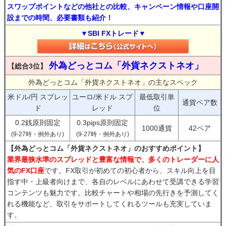
スワップポイントなどの他社との比較、キャンペーン情報や口座開
設までの時間、必要書類も紹介！
▼SBI FXトレード▼
外為どっとコム「外貨ネクストネオ」
【総合3位】
外為どっとコム「外貨ネクストネオ」の主なスペック
米ドル/円 スプレッ
ユーロ/米ドル スプ
最低取引単
通貨ペア数
ド
レッド
位
0.2銭原則固定
0.3pips原則固定
1000通貨
42ペア
(9-27時・例外あり)
(9-27時・例外あり)
【外為どっとコム「外貨ネクストネオ」のおすすめポイント】
業界最狭水準のスプレッドと豊富な情報で、多くのトレーダーに人
気のFX口座
です。FX取引が初めての初心者から、スキル向上を目
指す中・上級者向けまで、各自のレベルにあわせて受講できる学習
コンテンツも魅力です。比較チャートや相場の先行きを予測してく
れる機能など、取引をサポートしてくれるツールも充実していま
す。