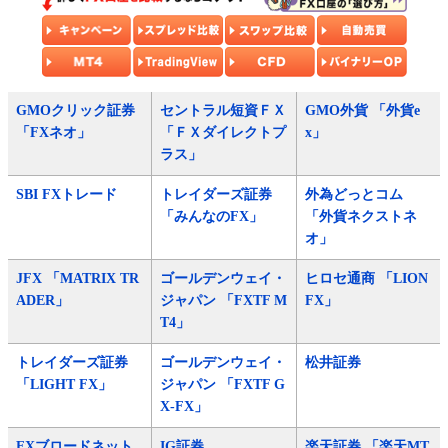
GMOクリック証券
セントラル短資ＦＸ
GMO外貨 「外貨e
「FXネオ」
「ＦＸダイレクトプ
x」
ラス」
SBI FXトレード
トレイダーズ証券
外為どっとコム
「みんなのFX」
「外貨ネクストネ
オ」
JFX 「MATRIX TR
ゴールデンウェイ・
ヒロセ通商 「LION
ADER」
ジャパン 「FXTF M
FX」
T4」
トレイダーズ証券
ゴールデンウェイ・
松井証券
「LIGHT FX」
ジャパン 「FXTF G
X-FX」
FXブロードネット
IG証券
楽天証券 「楽天MT