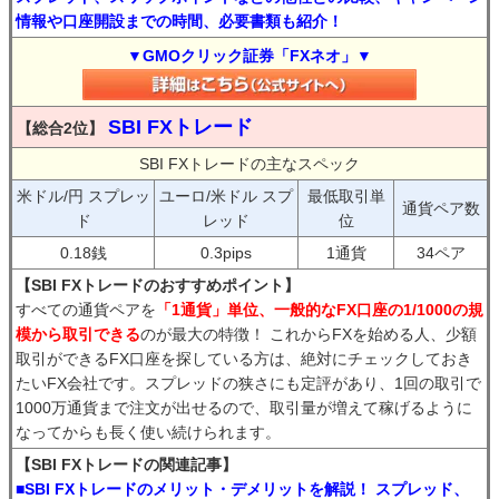
情報や口座開設までの時間、必要書類も紹介！
▼GMOクリック証券「FXネオ」▼
SBI FXトレード
【総合2位】
SBI FXトレードの主なスペック
米ドル/円 スプレッ
ユーロ/米ドル スプ
最低取引単
通貨ペア数
ド
レッド
位
0.18銭
0.3pips
1通貨
34ペア
【SBI FXトレードのおすすめポイント】
すべての通貨ペアを
「1通貨」単位、一般的なFX口座の1/1000の規
模から取引できる
のが最大の特徴！ これからFXを始める人、少額
取引ができるFX口座を探している方は、絶対にチェックしておき
たいFX会社です。スプレッドの狭さにも定評があり、1回の取引で
1000万通貨まで注文が出せるので、取引量が増えて稼げるように
なってからも長く使い続けられます。
【SBI FXトレードの関連記事】
■SBI FXトレードのメリット・デメリットを解説！ スプレッド、