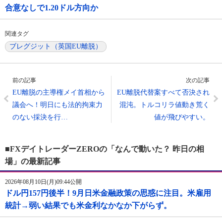
合意なしで1.20ドル方向か
関連タグ
ブレグジット（英国EU離脱）
前の記事
次の記事
EU離脱の主導権メイ首相から
EU離脱代替案すべて否決され
議会へ！明日にも法的拘束力
混沌。トルコリラ値動き荒く
のない採決を行…
値が飛びやすい。
■FXデイトレーダーZEROの「なんで動いた？ 昨日の相
場」の最新記事
2026年08月10日(月)09:44公開
ドル円157円後半！9月日米金融政策の思惑に注目。米雇用
統計→弱い結果でも米金利なかなか下がらず。