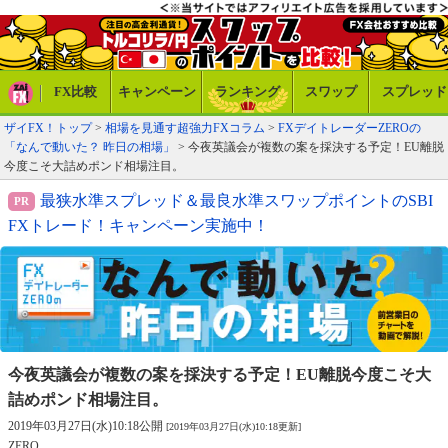
FX比較
キャンペーン
ランキング
スワップ
スプレッド
ザイFX！トップ
>
相場を見通す超強力FXコラム
>
FXデイトレーダーZEROの
「なんで動いた？ 昨日の相場」
> 今夜英議会が複数の案を採決する予定！EU離脱
今度こそ大詰めポンド相場注目。
最狭水準スプレッド＆最良水準スワップポイントのSBI
FXトレード！キャンペーン実施中！
今夜英議会が複数の案を採決する予定！
EU離脱今度こそ大
詰めポンド相場注目。
2019年03月27日(水)10:18公開
[2019年03月27日(水)10:18更新]
ZERO