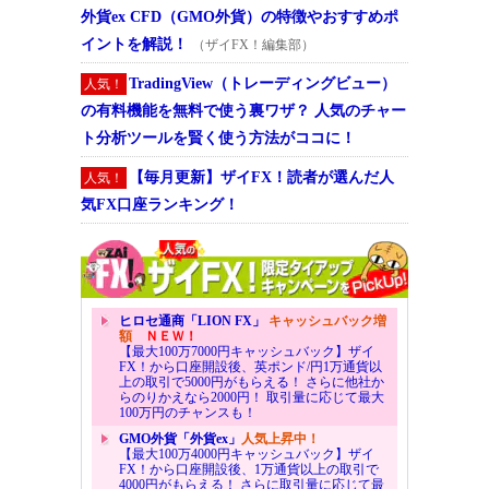
外貨ex CFD（GMO外貨）の特徴やおすすめポ
イントを解説！
（ザイFX！編集部）
TradingView（トレーディングビュー）
人気！
の有料機能を無料で使う裏ワザ？ 人気のチャー
ト分析ツールを賢く使う方法がココに！
【毎月更新】ザイFX！読者が選んだ人
人気！
気FX口座ランキング！
ヒロセ通商「LION FX」
キャッシュバック増
額
ＮＥＷ！
【最大100万7000円キャッシュバック】ザイ
FX！から口座開設後、英ポンド/円1万通貨以
上の取引で5000円がもらえる！ さらに他社か
らのりかえなら2000円！ 取引量に応じて最大
100万円のチャンスも！
GMO外貨「外貨ex」
人気上昇中！
【最大100万4000円キャッシュバック】ザイ
FX！から口座開設後、1万通貨以上の取引で
4000円がもらえる！ さらに取引量に応じて最