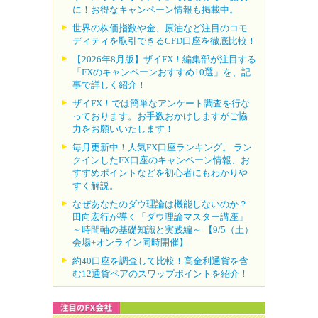
に！お得なキャンペーン情報も掲載中。
世界の株価指数や金、原油など注目のコモ
ディティを取引できるCFD口座を徹底比較！
【2026年8月版】ザイFX！編集部が注目する
「FXのキャンペーンおすすめ10選」を、記
事で詳しく紹介！
ザイFX！では簡単なアンケート調査を行な
っております。お手数おかけしますがご協
力をお願いいたします！
毎月更新中！人気FX口座ランキング。 ラン
クインしたFX口座のキャンペーン情報、お
すすめポイントなどを初心者にもわかりや
すく解説。
なぜあなたのダウ理論は機能しないのか？
田向宏行が導く「ダウ理論マスター講座」
～時間軸の基礎知識と実践編～ 【9/5（土）
会場+オンライン同時開催】
約40口座を調査して比較！高金利通貨を含
む12通貨ペアのスワップポイントを紹介！