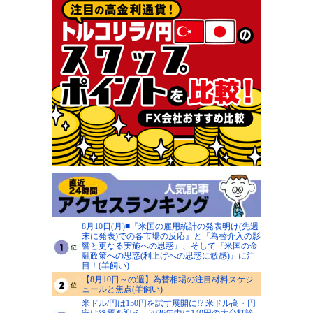
8月10日(月)■『米国の雇用統計の発表明け(先週
末に発表)での各市場の反応』と『為替介入の影
響と更なる実施への思惑』、そして『米国の金
融政策への思惑(利上げへの思惑に敏感)』に注
目！(羊飼い)
【8月10日～の週】為替相場の注目材料スケジ
ュールと焦点(羊飼い)
米ドル/円は150円を試す展開に!? 米ドル高・円
安は終焉を迎え、2026年中に140円の大台打診