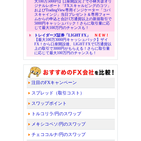
大100万5000円】口座開設完了で小林芳彦オリ
ジナルレポート「FXスキャルピングのコツ」
およびTradingView専用インジケーター「コバ
スキャインジ」当日プレゼント＆専用フォー
ムからの申込と合計1万通貨以上の新規取引で
5000円キャッシュバック！さらに取引量に応
じて最大100万円のチャンスも！
トレイダーズ証券「LIGHT FX」
ＮＥＷ！
【最大100万3000円キャッシュバック】ザイ
FX！から口座開設後、LIGHT FXで5万通貨以
上の取引で3000円がもらえる！さらに取引量
に応じて最大100万円のチャンスも！
注目のFXキャンペーン
スプレッド（取引コスト）
スワップポイント
トルコリラ/円のスワップ
メキシコペソ/円のスワップ
チェココルナ/円のスワップ