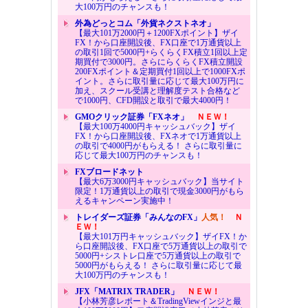
大100万円のチャンスも！
外為どっとコム「外貨ネクストネオ」
【最大101万2000円＋1200FXポイント】ザイ
FX！から口座開設後、FX口座で1万通貨以上
の取引1回で5000円+らくらくFX積立1回以上定
期買付で3000円。さらにらくらくFX積立開設
200FXポイント＆定期買付1回以上で1000FXポ
イント。さらに取引量に応じて最大100万円に
加え、スクール受講と理解度テスト合格など
で1000円、CFD開設と取引で最大4000円！
GMOクリック証券「FXネオ」
ＮＥＷ！
【最大100万4000円キャッシュバック】ザイ
FX！から口座開設後、FXネオで1万通貨以上
の取引で4000円がもらえる！ さらに取引量に
応じて最大100万円のチャンスも！
FXブロードネット
【最大6万3000円キャッシュバック】当サイト
限定！1万通貨以上の取引で現金3000円がもら
えるキャンペーン実施中！
トレイダーズ証券「みんなのFX」
人気！
Ｎ
ＥＷ！
【最大101万円キャッシュバック】ザイFX！か
ら口座開設後、FX口座で5万通貨以上の取引で
5000円+シストレ口座で5万通貨以上の取引で
5000円がもらえる！ さらに取引量に応じて最
大100万円のチャンスも！
JFX「MATRIX TRADER」
ＮＥＷ！
【小林芳彦レポート＆TradingViewインジと最