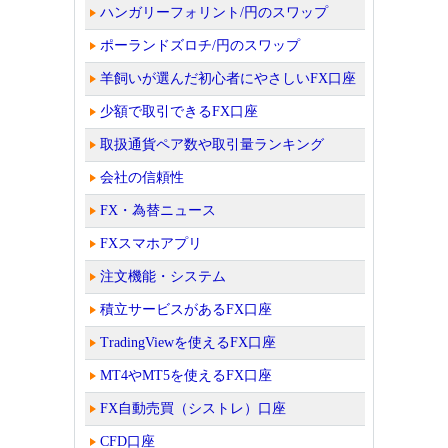
ハンガリーフォリント/円のスワップ
ポーランドズロチ/円のスワップ
羊飼いが選んだ初心者にやさしいFX口座
少額で取引できるFX口座
取扱通貨ペア数や取引量ランキング
会社の信頼性
FX・為替ニュース
FXスマホアプリ
注文機能・システム
積立サービスがあるFX口座
TradingViewを使えるFX口座
MT4やMT5を使えるFX口座
FX自動売買（シストレ）口座
CFD口座